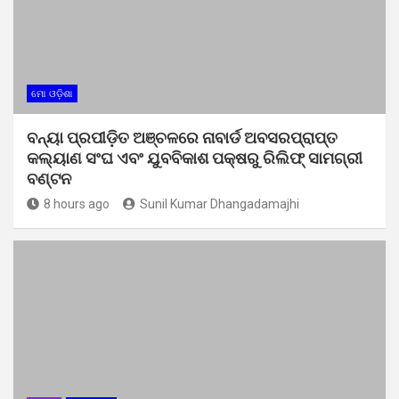
ମୋ ଓଡ଼ିଶା
ବନ୍ୟା ପ୍ରପୀଡ଼ିତ ଅଞ୍ଚଳରେ ନାବାର୍ଡ ଅବସରପ୍ରାପ୍ତ
କଲ୍ୟାଣ ସଂଘ ଏବଂ ଯୁବବିକାଶ ପକ୍ଷରୁ ରିଲିଫ୍ ସାମଗ୍ରୀ
ବଣ୍ଟନ
8 hours ago
Sunil Kumar Dhangadamajhi