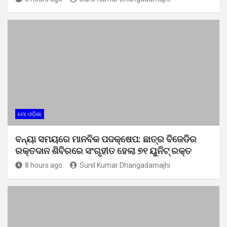
ମୋ ଓଡ଼ିଶା
ବନ୍ୟା ସମୟରେ ମାନବିକ ପଦକ୍ଷେପ: ଛାତ୍ର ବିଜେଡିର
ରକ୍ତଦାନ ଶିବିରରେ ସଂଗୃହୀତ ହେଲା ୭୧ ୟୁନିଟ୍ ରକ୍ତ
8 hours ago
Sunil Kumar Dhangadamajhi