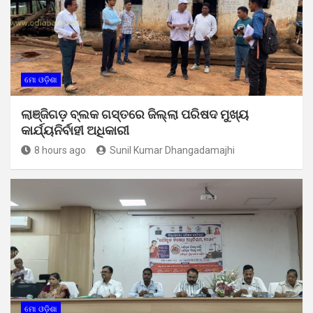
ମୋ ଓଡ଼ିଶା
ଲାଞ୍ଜିଗଡ଼ ବ୍ଲକ ଗସ୍ତରେ ଜିଲ୍ଲା ପରିଷଦ ମୁଖ୍ୟ
କାର୍ଯ୍ୟନିର୍ବାହୀ ଅଧିକାରୀ
8 hours ago
Sunil Kumar Dhangadamajhi
ମୋ ଓଡ଼ିଶା