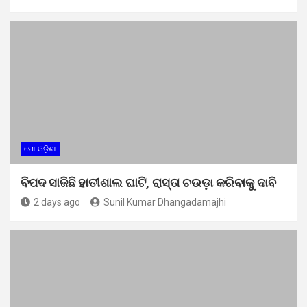
ମୋ ଓଡ଼ିଶା
ବିପଦ ସାଜିଛି ହାତୀଶାଲ ଘାଟି, ରାସ୍ତା ଚଉଡ଼ା କରିବାକୁ ଦାବି
2 days ago
Sunil Kumar Dhangadamajhi