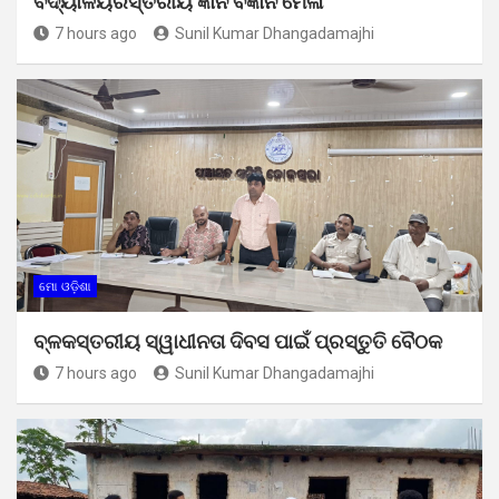
ବିଦ୍ୟାଳୟରସ୍ତରୀୟ ଜ୍ଞାନ ବିଜ୍ଞାନ ମେଳା
7 hours ago
Sunil Kumar Dhangadamajhi
ମୋ ଓଡ଼ିଶା
ବ୍ଳକସ୍ତରୀୟ ସ୍ୱାଧୀନତା ଦିବସ ପାଇଁ ପ୍ରସ୍ତୁତି ବୈଠକ
7 hours ago
Sunil Kumar Dhangadamajhi