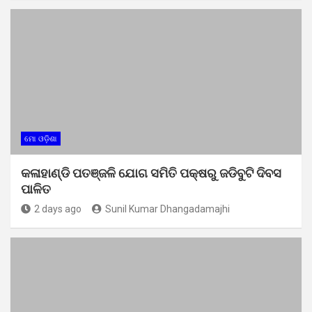
ମୋ ଓଡ଼ିଶା
କଳାହାଣ୍ଡି ପତଞ୍ଜଳି ଯୋଗ ସମିତି ପକ୍ଷରୁ ଜଡିବୁଟି ଦିବସ
ପାଳିତ
2 days ago
Sunil Kumar Dhangadamajhi