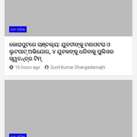
ମୋ ଓଡ଼ିଶା
କୋରାପୁଟରେ ଚାଞ୍ଚଲ୍ୟ: ଯୁବତୀଙ୍କୁ ଟଣାଓଟରା ଓ
ଲୁଟପାଟ୍ ଅଭିଯୋଗ, ୪ ଯୁବକଙ୍କୁ ଧରିବାକୁ ପୁଲିସର
ସ୍ୱତନ୍ତ୍ର ଟିମ୍
16 hours ago
Sunil Kumar Dhangadamajhi
ମୋ ଓଡ଼ିଶା