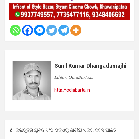
Sunil Kumar Dhangadamajhi
𝐸𝑑𝑖𝑡𝑜𝑟, 𝑂𝑑𝑖𝑎𝐵𝑎𝑟𝑡𝑎.𝑖𝑛
http://odiabarta.in
Post
କଳାରୁଦ୍ର ଯୁବକ ସଂଘ ପକ୍ଷରୁ ଜାତୀୟ ଏକତା ଦିବସ ପାଳିତ
navigation