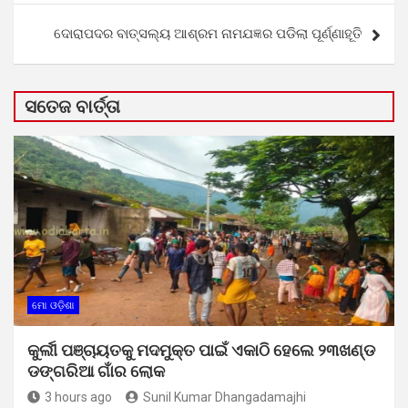
ଦୋରାପଦର ବାତ୍ସଲ୍ୟ ଆଶ୍ରମ ନାମଯଜ୍ଞର ପଡିଲା ପୂର୍ଣ୍ଣାହୂତି
ସତେଜ ବାର୍ତ୍ତା
ମୋ ଓଡ଼ିଶା
କୁର୍ଲୀ ପଞ୍ଚାୟତକୁ ମଦମୁକ୍ତ ପାଇଁ ଏକାଠି ହେଲେ ୨୩ଖଣ୍ଡ
ଡଙ୍ଗରିଆ ଗାଁର ଲୋକ
3 hours ago
Sunil Kumar Dhangadamajhi