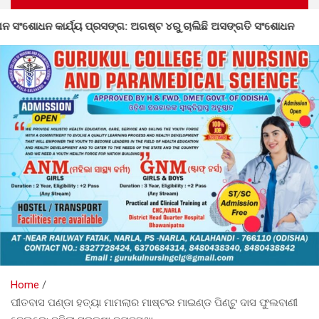
୍ରସଙ୍ଗ: ଅଗଷ୍ଟ ୪ରୁ ଚାଲିଛି ଅସଙ୍ଗତି ସଂଶୋଧନ
ଡହାଗାଁ ଠା
Home
ପୀତବାସ ପଣ୍ଡା ହତ୍ୟା ମାମଲାର ମାଷ୍ଟର ମାଇଣ୍ଡ ପିଣ୍ଟୁ ଦାସ ଫୁଲବାଣୀ