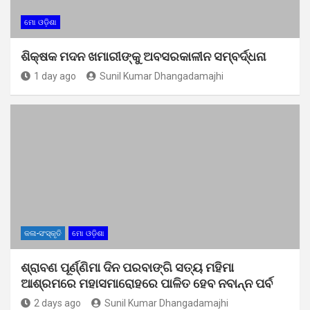
ମୋ ଓଡ଼ିଶା
ଶିକ୍ଷକ ମଦନ ଖମାରୀଙ୍କୁ ଅବସରକାଳୀନ ସମ୍ବର୍ଦ୍ଧନା
1 day ago
Sunil Kumar Dhangadamajhi
କଳା-ସଂସ୍କୃତି
ମୋ ଓଡ଼ିଶା
ଶ୍ରାବଣ ପୂର୍ଣ୍ଣିମା ଦିନ ପରବାଙ୍ଗି ସତ୍ୟ ମହିମା
ଆଶ୍ରମରେ ମହାସମାରୋହରେ ପାଳିତ ହେବ ନବାନ୍ନ ପର୍ବ
2 days ago
Sunil Kumar Dhangadamajhi