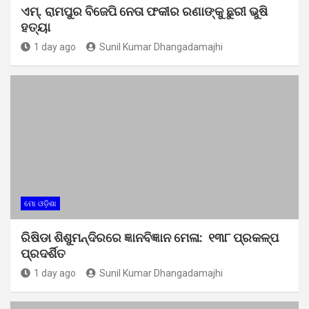
ଏମ୍. ରାମପୁର ବିଜେପି ନେତା ଫକୀର ରଣାଙ୍କୁ ଛୁରୀ ଭୁଷି
ହତ୍ୟା
1 day ago
Sunil Kumar Dhangadamajhi
ମୋ ଓଡ଼ିଶା
ରିଷିଡା ଶିଶୁମନ୍ଦିରରେ ଜ୍ଞାନବିଜ୍ଞାନ ମେଳା: ୧୩୮ ପ୍ରକଳ୍ପ
ପ୍ରଦର୍ଶିତ
1 day ago
Sunil Kumar Dhangadamajhi