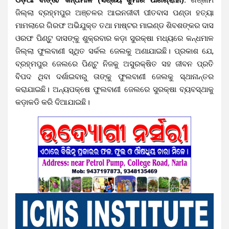
ଜିଲ୍ଲା ବ୍ରହ୍ମପୁର ଅଞ୍ଚଳର ଆଇନଜୀବୀ ପୀତବାସ ପଣ୍ଡା ହତ୍ୟା
ମାମଲାରେ ଗିରଫ ଅଭିଯୁକ୍ତ ତଥା ମାଷ୍ଟର ମାଇଣ୍ଡ ଶିବଶଙ୍କର ଦାସ
ଓରଫ ପିଣ୍ଟୁ ଦାସଙ୍କୁ ଶୁକ୍ରବାର କଡ଼ା ସୁରକ୍ଷା ମଧ୍ୟରେ କନ୍ଧମାଳ
ଜିଲ୍ଲା ଫୁଲବାଣୀ ସ୍ଥିତ ସର୍କଲ ଜେଲକୁ ଅଣାଯାଇଛି। ପ୍ରକାଶ ଯେ,
ବ୍ରହ୍ମପୁର ଜେଲରେ ପିଣ୍ଟୁ ନିଜକୁ ଅସୁରକ୍ଷିତ ସହ ଜୀବନ ପ୍ରତି
ବିପଦ ଥିବା ଦର୍ଶାଇବାରୁ ତାଙ୍କୁ ଫୁଲବାଣୀ ଜେଲକୁ ସ୍ଥାନାନ୍ତର
କରାଯାଇଛି। ଅନ୍ୟପକ୍ଷେ ଫୁଲବାଣୀ ଜେଲରେ ସୁରକ୍ଷା ବ୍ୟବସ୍ଥାକୁ
କଡ଼ାକଡି କରି ଦିଆଯାଇଛି।