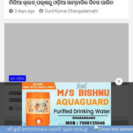
ମିଡିଆ କ୍ଲବ୍ ପକ୍ଷରୁ ଓଡ଼ିଆ ସାମ୍ବାଦିକ ଦିବସ ପାଳିତ
3 days ago
Sunil Kumar Dhangadamajhi
ମୋ ଓଡ଼ିଶା
x
ମଦଭାଟିରେ ବେଆଇନ ମଦ ପ୍ରସ୍ତୁତି ନେଇ ବୁଗୁଡା
ଥାନାରେ ଅଭିଯୋଗ
3 days ago
Sunil Kumar Dhangadamajhi
ଏଠି ଛୁଇଁ ହ୍ଵାଟ୍ସଆପରେ ବ୍ରେକିଂ ନ୍ୟୁଜ ପାଆନ୍ତୁ