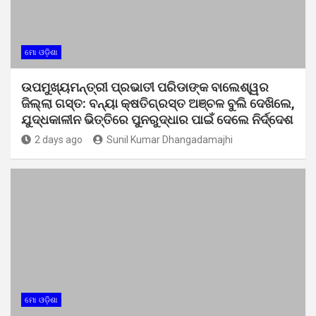
ମୋ ଓଡ଼ିଶା
ଉପମୁଖ୍ୟମନ୍ତ୍ରୀ ପ୍ରଭାତୀ ପରିଡାଙ୍କ ବାଲେଶ୍ୱର
ଜିଲ୍ଲା ଗସ୍ତ: ବନ୍ୟା କ୍ଷତିଗ୍ରସ୍ତ ଅଞ୍ଚଳ ବୁଲି ଦେଖିଲେ,
ଯୁଦ୍ଧକାଳୀନ ଭିତ୍ତିରେ ପୁନରୁଦ୍ଧାର ପାଇଁ ଦେଲେ ନିର୍ଦ୍ଦେଶ
2 days ago
Sunil Kumar Dhangadamajhi
ମୋ ଓଡ଼ିଶା