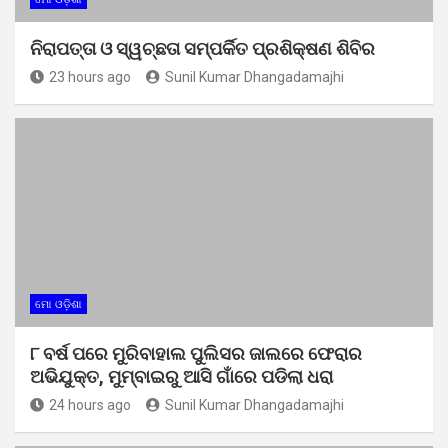
ନିରାପତ୍ତା ଓ ସ୍ୱଚ୍ଛତା ସମ୍ପର୍କିତ ପ୍ରଶିକ୍ଷଣ ଶିବିର
23 hours ago
Sunil Kumar Dhangadamajhi
ମୋ ଓଡ଼ିଶା
୮ ବର୍ଷ ପରେ ମୁରିବାହାଲ ପୁଲିସର ଜାଲରେ ଫେରାର
ଅଭିଯୁକ୍ତ, ମୁମ୍ବାଇରୁ ଆସି ଗାଁରେ ପଡିଲା ଧରା
24 hours ago
Sunil Kumar Dhangadamajhi