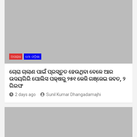
ଅପରାଧ
ମୋ ଓଡ଼ିଶା
ଚୋରା ଚାଲାଣ ପାଇଁ ପ୍ରସ୍ତୁତ ହେଉଥିବା ବେଳେ ଆର
ଉଦୟଗିରି ପୋଲିସ ପକ୍ଷରୁ ୨୫୧ କେଜି ଗଞ୍ଜେଇ ଜବତ, ୨
ଗିରଫ
2 days ago
Sunil Kumar Dhangadamajhi