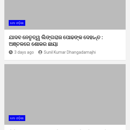
ମୋ ଓଡ଼ିଶା
ଯାଦବ ନେତୃତ୍ୱ ଲିଙ୍ଗରାଜ ପୋଢଙ୍କ ଦେହାନ୍ତ :
ଅଞ୍ଚଳରେ ଶୋକର ଛାୟା
3 days ago
Sunil Kumar Dhangadamajhi
ମୋ ଓଡ଼ିଶା