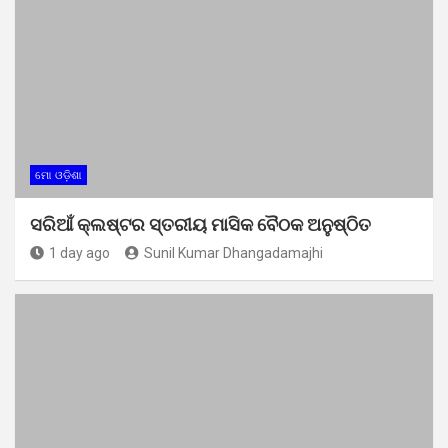
ମୋ ଓଡ଼ିଶା
ସରିଆଁ କ୍ଲଷ୍ଟର ସ୍ତରୀୟ ମାସିକ ବୈଠକ ଅନୁଷ୍ଠିତ
1 day ago
Sunil Kumar Dhangadamajhi