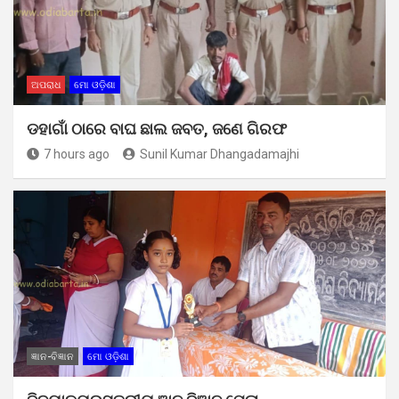
ଅପରାଧ
ମୋ ଓଡ଼ିଶା
ଡହାଗାଁ ଠାରେ ବାଘ ଛାଲ ଜବତ, ଜଣେ ଗିରଫ
7 hours ago
Sunil Kumar Dhangadamajhi
ଜ୍ଞାନ-ବିଜ୍ଞାନ
ମୋ ଓଡ଼ିଶା