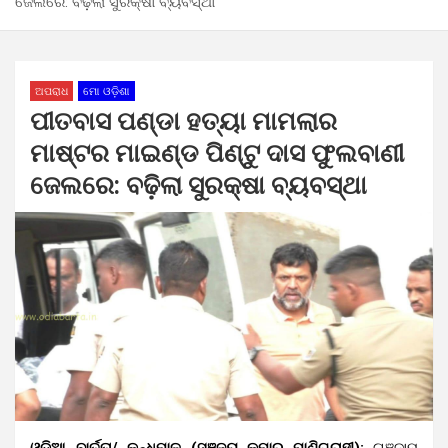
ଜେଲରେ: ବଢ଼ିଲା ସୁରକ୍ଷା ବ୍ୟବସ୍ଥା
ଅପରାଧ
ମୋ ଓଡ଼ିଶା
ପୀତବାସ ପଣ୍ଡା ହତ୍ୟା ମାମଲାର
ମାଷ୍ଟର ମାଇଣ୍ଡ ପିଣ୍ଟୁ ଦାସ ଫୁଲବାଣୀ
ଜେଲରେ: ବଢ଼ିଲା ସୁରକ୍ଷା ବ୍ୟବସ୍ଥା
ଓଡ଼ିଆ ବାର୍ତ୍ତା/ କନ୍ଧମାଳ (ସଞ୍ଜୟ କୁମାର ପାଣିଗ୍ରାହୀ):
ଗଞ୍ଜାମ