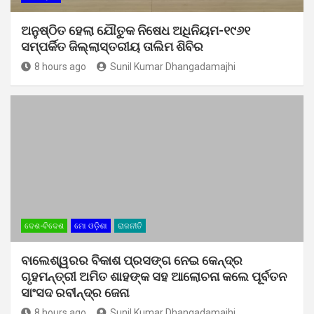
ଅନୁଷ୍ଠିତ ହେଲା ଯୌତୁକ ନିଷେଧ ଅଧିନିୟମ-୧୯୬୧
ସମ୍ପର୍କିତ ଜିଲ୍ଲାସ୍ତରୀୟ ତାଲିମ ଶିବିର
8 hours ago
Sunil Kumar Dhangadamajhi
ଦେଶ-ବିଦେଶ
ମୋ ଓଡ଼ିଶା
ରାଜନୀତି
ବାଲେଶ୍ୱରର ବିକାଶ ପ୍ରସଙ୍ଗ ନେଇ କେନ୍ଦ୍ର
ଗୃହମନ୍ତ୍ରୀ ଅମିତ ଶାହଙ୍କ ସହ ଆଲୋଚନା କଲେ ପୂର୍ବତନ
ସାଂସଦ ରବୀନ୍ଦ୍ର ଜେନା
8 hours ago
Sunil Kumar Dhangadamajhi