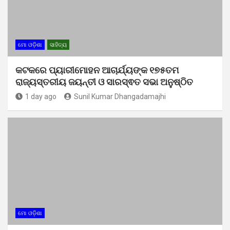
ମୋ ଓଡ଼ିଶା
ସାହିତ୍ୟ
କଟକରେ ପ୍ୟାରୀମୋହନ ଆଚାର୍ଯ୍ୟଙ୍କ ୧୭୫ତମ
ରାଜ୍ୟସ୍ତରୀୟ ଜୟନ୍ତୀ ଓ ସାରସ୍ଵତ ସଭା ଅନୁଷ୍ଠିତ
1 day ago
Sunil Kumar Dhangadamajhi
ମୋ ଓଡ଼ିଶା