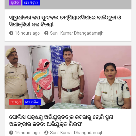
କ୍ରୀଡ଼ା
ମୋ ଓଡ଼ିଶା
ସ୍ୱାଧୀନତା କପ ଫୁଟବଲ ଚମ୍ପିୟାନସିପରେ ବାଲିଗୁଡା ଓ
ସିପାଞ୍ଜିରୀ ଦଳ ବିଜୟୀ
16 hours ago
Sunil Kumar Dhangadamajhi
ଅପରାଧ
ମୋ ଓଡ଼ିଶା
ପୋଲିସ ପକ୍ଷରୁ ଅଭିଯୁକ୍ତଙ୍କ କବଜାରୁ ଚୋରି ସୁନା
ଅଳଙ୍କାର ଜବତ: ଅଭିଯୁକ୍ତ ଗିରଫ
16 hours ago
Sunil Kumar Dhangadamajhi