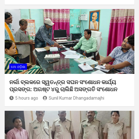
ମୋ ଓଡ଼ିଶା
ନର୍ଲା ବ୍ଲକରେ ସ୍ୱତନ୍ତ୍ର ସଘନ ସଂଶୋଧନ କାର୍ଯ୍ୟ
ପ୍ରସଙ୍ଗ: ଅଗଷ୍ଟ ୪ରୁ ଚାଲିଛି ଅସଙ୍ଗତି ସଂଶୋଧନ
5 hours ago
Sunil Kumar Dhangadamajhi