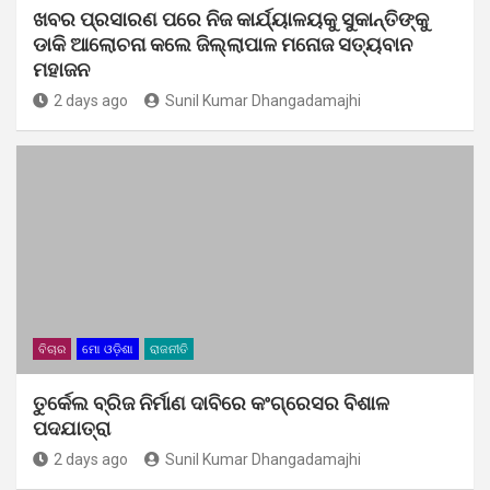
ଖବର ପ୍ରସାରଣ ପରେ ନିଜ କାର୍ଯ୍ୟାଳୟକୁ ସୁକାନ୍ତିଙ୍କୁ
ଡାକି ଆଲୋଚନା କଲେ ଜିଲ୍ଲାପାଳ ମନୋଜ ସତ୍ୟବାନ
ମହାଜନ
2 days ago
Sunil Kumar Dhangadamajhi
ବିଚାର
ମୋ ଓଡ଼ିଶା
ରାଜନୀତି
ତୁର୍କେଲ ବ୍ରିଜ ନିର୍ମାଣ ଦାବିରେ କଂଗ୍ରେସର ବିଶାଳ
ପଦଯାତ୍ରା
2 days ago
Sunil Kumar Dhangadamajhi