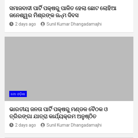
ସମାଜବାଦୀ ପାର୍ଟି ପକ୍ଷରୁ ପାଳିତ ହେଲା ଛୋଟ ଲୋହିଆ
ଜନେଶ୍ୱର ମିଶ୍ରଙ୍କ ଜନ୍ମ ଦିବସ
2 days ago
Sunil Kumar Dhangadamajhi
ମୋ ଓଡ଼ିଶା
ଭାରତୀୟ ଜନତା ପାର୍ଟି ପକ୍ଷରୁ ମଣ୍ଡଳ ବୈଠକ ଓ
ତ୍ରିରଙ୍ଗା ଯାତ୍ରା କାର୍ଯ୍ୟକ୍ରମ ଅନୁଷ୍ଠିତ
2 days ago
Sunil Kumar Dhangadamajhi