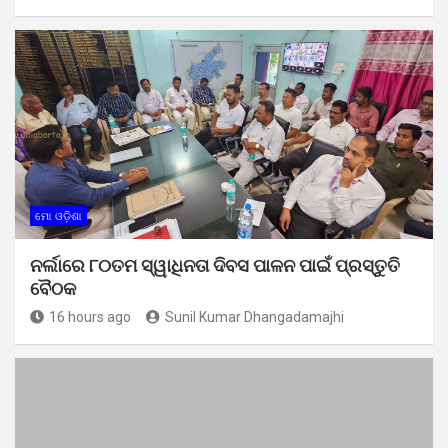
ମୋ ଓଡ଼ିଶା
ନର୍ଲାରେ ୮୦ତମ ସ୍ୱାଧିନତା ଦିବସ ପାଳନ ପାଇଁ ପ୍ରସ୍ତୁତି
ବୈଠକ
16 hours ago
Sunil Kumar Dhangadamajhi