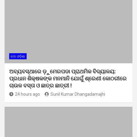
ମୋ ଓଡ଼ିଶା
ଅବ୍ୟବସ୍ଥାରେ ଡ଼ୁମେରପଡା ପ୍ରାଥମିକ ବିଦ୍ୟାଳୟ:
ପ୍ରଧାନ ଶିକ୍ଷକଙ୍କ ମନମାନି ଯୋଗୁଁ ଶ୍ରେଣୀ କୋଠରୀରେ
ଚାଉଳ ବସ୍ତା ଓ ଛାତ୍ର ଛାତ୍ରୀ !
24 hours ago
Sunil Kumar Dhangadamajhi