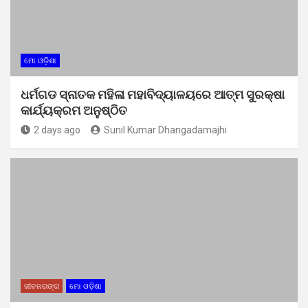
ମୋ ଓଡ଼ିଶା
ଧର୍ମଗଡ ସ୍ନାତକ ମହିଳା ମହାବିଦ୍ୟାଳୟରେ ଆତ୍ମ ସୁରକ୍ଷା
କାର୍ଯ୍ୟକ୍ରମ ଅନୁଷ୍ଠିତ
2 days ago
Sunil Kumar Dhangadamajhi
ଜୀବନରଙ୍ଗ
ମୋ ଓଡ଼ିଶା