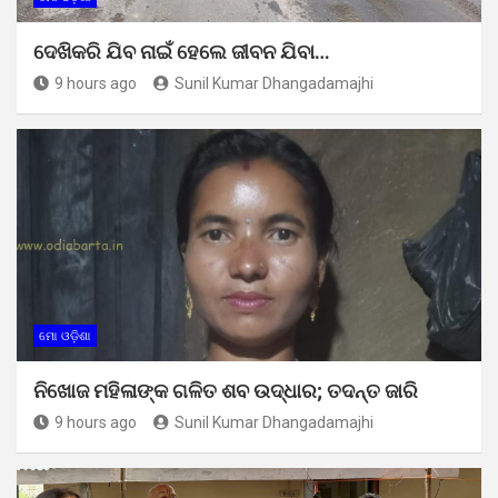
ଦେଖିକରି ଯିବ ନାଇଁ ହେଲେ ଜୀବନ ଯିବା…
9 hours ago
Sunil Kumar Dhangadamajhi
ମୋ ଓଡ଼ିଶା
ନିଖୋଜ ମହିଳାଙ୍କ ଗଳିତ ଶବ ଉଦ୍ଧାର; ତଦନ୍ତ ଜାରି
9 hours ago
Sunil Kumar Dhangadamajhi