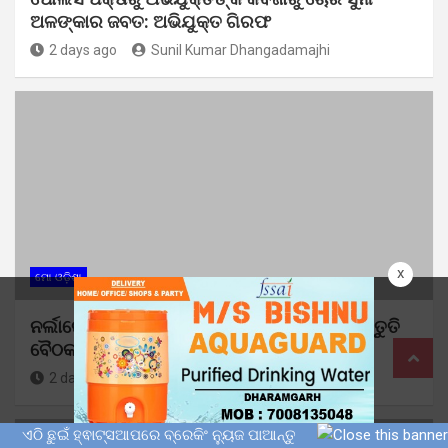
ଅଳଙ୍କାର ଜବତ: ଅଭିଯୁକ୍ତ ଗିରଫ
2 days ago
Sunil Kumar Dhangadamajhi
x
ମୋ ଓଡ଼ିଶା
ନର୍ଲାରେ ୮୦ତମ ସ୍ୱାଧିନତା ଦିବସ ପାଳନ ପାଇଁ ପ୍ରସ୍ତୁତି
ବୈଠକ
2 days ago
Sunil Kumar Dhangadamajhi
ଏଠି ଛୁଇଁ ହ୍ଵାଟ୍ସଆପରେ ବ୍ରେକିଂ ନ୍ୟୁଜ ପାଆନ୍ତୁ