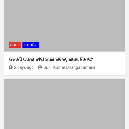
ଅପରାଧ
ମୋ ଓଡ଼ିଶା
ଡହାଗାଁ ଠାରେ ବାଘ ଛାଲ ଜବତ, ଜଣେ ଗିରଫ
2 days ago
Sunil Kumar Dhangadamajhi