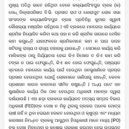
ମୁଖ୍ୟ ଅତିଥି ଭାବେ ରହିଥିବା ବେଳେ କଲ୍ୟାଣସିଂହପୁର ବ୍ଲକ (କ)
ଜୋନ୍ ଜିଲ୍ଲାପରିଷଦ ବି.ଭି. ପ୍ରସାଦ ରାଓ ଓ କୋରାପୁଟ ଲୋକ ସଭା
ସାଂସଦଙ୍କ କଲ୍ୟାଣସିଂହପୁର ବ୍ଲକ ପ୍ରତିନିଧି କୁମାର ସ୍ୱାମୀ
କୌଶଲ୍ୟା ମଞ୍ଚାସିନ ରହିଥିଲେ | ଏହି ବ୍ଲକରେ ମନରେଗା କାର୍ଯ୍ୟରେ
ଶ୍ରମିକ ନିୟୋଜିତ କରିବା କଥା ତାହା ନ କରି ଶ୍ରମିକ ଜାଗାରେ ମେସିନ
କାମ କରୁଛନ୍ତି ଯାହାଫଳରେ ଶ୍ରମିକମାନେ କାମ ନ ପାଇ ଦାଦନ
ଖଟିବାକୁ ରାଜ୍ୟ ଓ ରାଜ୍ୟ ବାହାରକୁ ଯାଉଛନ୍ତି । ସେଠାରେ କାର୍ଯ୍ୟ କରି
ମାଲିକଙ୍କ ଠାରୁ ନିର୍ଯ୍ୟାତନା ହୋଇ କିଏ ନିଖୋଜ ତ କିଏ କାମ କରି
ଟଙ୍କା ନ ପାଇ ଫେରୁଛନ୍ତି, କିଏ ଶବ ହୋଇ ଫେରୁଛନ୍ତି, ପଞ୍ଚାୟତ
ସ୍ତରରେ ମନରେଗା କାର୍ଯ୍ୟ ପାଇଁ ହେଉଥିବା ଜନସୁଣାଣିରେ ପ୍ରଚାର
ପ୍ରସାର ହେଉନଥିବା ଯୋଗୁଁ ଲୋକମାନେ ଜାଣିପାରୁ ନାହାନ୍ତି, କେବଳ
ପ୍ରଶାସନ କାଗଜ କଲମରେ ସୀମିତ ରଖୁଛନ୍ତି | ଅନ୍ୟ ପଟେ ଜନ
ଶୁଣାଣିରେ କାର୍ଯ୍ୟ ଠିକ ଠାକ ହେଉଥିବା ଅଧିକାରୀ ମାନଙ୍କ ଦ୍ୱାରା
ଦର୍ଶାଯାଉଛି | ଏହା ଛଡ଼ା ବ୍ଲକରେ କାର୍ଯ୍ୟରତ ମତ୍ସ୍ୟ ସମ୍ପଦ ବିଭାଗ
ଅଧିକାରୀ (FEO)ଙ୍କ ଦେଖା ନ ମିଳୁ ଥିବାରୁ ବ୍ଲକର ଅନେକ ମୋତ୍ସ
ଚାଷୀ ନାହିଁ ନ ଥିବା ହଇରାଣ ହରକତ ହୋଉଥିବା ଓ କ୍ଷୁଦ୍ର ଏବଂ ମଧ୍ୟମ
କାରଖାନା ନିମନ୍ତେ ବ୍ଲକକୁ ଆସୁଥିବା ହିତାଧିକାରୀ ମାନେ ମଧ୍ୟ (IPO)
ଙ୍କ ଦେଖା ମିଳୁନଥିବା ରୁ କ୍ଷୋଭ ପ୍ରକାଶ କରୁଥିବା ନେଇ ଉପସ୍ଥିତ