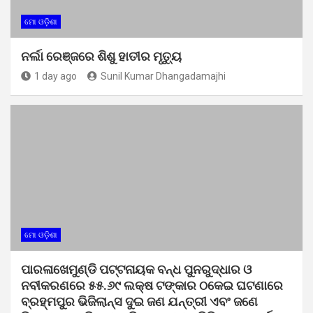
ମୋ ଓଡ଼ିଶା
ନର୍ଲା ରେଞ୍ଜରେ ଶିଶୁ ହାତୀର ମୃତ୍ୟୁ
1 day ago
Sunil Kumar Dhangadamajhi
ମୋ ଓଡ଼ିଶା
ପାରଳାଖେମୁଣ୍ଡି ପଟ୍ଟନାୟକ ବନ୍ଧ ପୁନରୁଦ୍ଧାର ଓ
ନବୀକରଣରେ ୫୫.୬୯ ଲକ୍ଷ ଟଙ୍କାର ଠକେଇ ଘଟଣାରେ
ବ୍ରହ୍ମପୁର ଭିଜିଲାନ୍ସ ଦୁଇ ଜଣ ଯନ୍ତ୍ରୀ ଏବଂ ଜଣେ