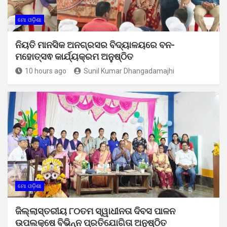
ମୋ ଓଡ଼ିଶା
ନିୟତି ମାନସିକ ଅନଗ୍ରସର ବିଦ୍ୟାଳୟରେ ବନ-
ମହୋତ୍ସଵ କାର୍ଯ୍ୟକ୍ରମ ଅନୁଷ୍ଠିତ
10 hours ago
Sunil Kumar Dhangadamajhi
ମୋ ଓଡ଼ିଶା
ଜିଲ୍ଲାସ୍ତରୀୟ ୮୦ତମ ସ୍ୱାଧୀନତା ଦିବସ ପାଳନ
ଉପଲକ୍ଷେ ବିଭିନ୍ନ ପ୍ରତିଯୋଗିତା ଅନୁଷ୍ଠିତ