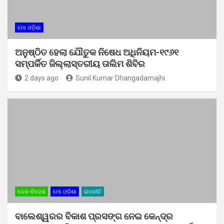
ମୋ ଓଡ଼ିଶା
ଅନୁଷ୍ଠିତ ହେଲା ଯୌତୁକ ନିଷେଧ ଅଧିନିୟମ-୧୯୬୧
ସମ୍ପର୍କିତ ଜିଲ୍ଲାସ୍ତରୀୟ ତାଲିମ ଶିବିର
2 days ago
Sunil Kumar Dhangadamajhi
ଦେଶ-ବିଦେଶ
ମୋ ଓଡ଼ିଶା
ରାଜନୀତି
ବାଲେଶ୍ୱରର ବିକାଶ ପ୍ରସଙ୍ଗ ନେଇ କେନ୍ଦ୍ର