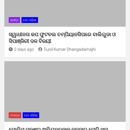
କ୍ରୀଡ଼ା
ମୋ ଓଡ଼ିଶା
ସ୍ୱାଧୀନତା କପ ଫୁଟବଲ ଚମ୍ପିୟାନସିପରେ ବାଲିଗୁଡା ଓ
ସିପାଞ୍ଜିରୀ ଦଳ ବିଜୟୀ
2 days ago
Sunil Kumar Dhangadamajhi
ଅପରାଧ
ମୋ ଓଡ଼ିଶା
ପୋଲିସ ପକ୍ଷରୁ ଅଭିଯୁକ୍ତଙ୍କ କବଜାରୁ ଚୋରି ସୁନା