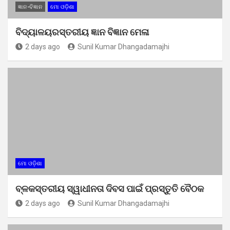
ଜ୍ଞାନ-ବିଜ୍ଞାନ
ମୋ ଓଡ଼ିଶା
ବିଦ୍ୟାଳୟରସ୍ତରୀୟ ଜ୍ଞାନ ବିଜ୍ଞାନ ମେଳା
2 days ago
Sunil Kumar Dhangadamajhi
ମୋ ଓଡ଼ିଶା
ବ୍ଳକସ୍ତରୀୟ ସ୍ୱାଧୀନତା ଦିବସ ପାଇଁ ପ୍ରସ୍ତୁତି ବୈଠକ
2 days ago
Sunil Kumar Dhangadamajhi