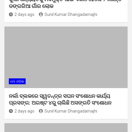
ଡଙ୍ଗରିଆ ଗାଁର ଲୋକ
2 days ago
Sunil Kumar Dhangadamajhi
ମୋ ଓଡ଼ିଶା
ନର୍ଲା ବ୍ଲକରେ ସ୍ୱତନ୍ତ୍ର ସଘନ ସଂଶୋଧନ କାର୍ଯ୍ୟ
ପ୍ରସଙ୍ଗ: ଅଗଷ୍ଟ ୪ରୁ ଚାଲିଛି ଅସଙ୍ଗତି ସଂଶୋଧନ
2 days ago
Sunil Kumar Dhangadamajhi