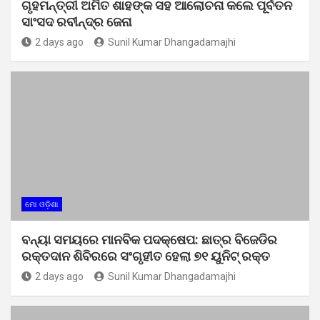
ଗୃହମନ୍ତ୍ରୀ ଅମିତ ଶାହଙ୍କ ସହ ଆଲୋଚନା କଲେ ପୂର୍ବତନ
ସାଂସଦ ରବୀନ୍ଦ୍ର ଜେନା
2 days ago
Sunil Kumar Dhangadamajhi
ମୋ ଓଡ଼ିଶା
ବନ୍ୟା ସମୟରେ ମାନବିକ ପଦକ୍ଷେପ: ଛାତ୍ର ବିଜେଡିର
ରକ୍ତଦାନ ଶିବିରରେ ସଂଗୃହୀତ ହେଲା ୭୧ ୟୁନିଟ୍ ରକ୍ତ
2 days ago
Sunil Kumar Dhangadamajhi