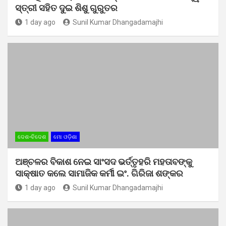
ସ୍ତ୍ରୀ ସହିତ ଦୁଇ ଶିଶୁ ଗୁରୁତର
1 day ago
Sunil Kumar Dhangadamajhi
ଦେଶ-ବିଦେଶ
ମୋ ଓଡ଼ିଶା
ଅଞ୍ଚଳର ବିକାଶ ନେଇ ସାଂସଦ ଭର୍ତ୍ତୃହରି ମହତାବଙ୍କୁ
ସାକ୍ଷାତ କଲେ ସାମାଜିକ କର୍ମୀ ଇଂ. ଗିରିଜା ଶଙ୍କର
1 day ago
Sunil Kumar Dhangadamajhi