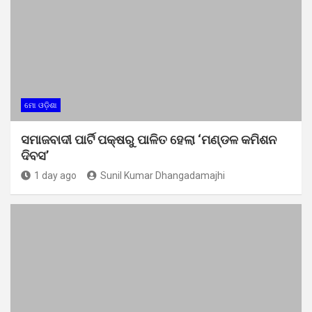
ମୋ ଓଡ଼ିଶା
ସମାଜବାଦୀ ପାର୍ଟି ପକ୍ଷରୁ ପାଳିତ ହେଲା ‘ମଣ୍ଡଳ କମିଶନ
ଦିବସ’
1 day ago
Sunil Kumar Dhangadamajhi