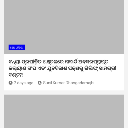
ମୋ ଓଡ଼ିଶା
ବନ୍ୟା ପ୍ରପୀଡ଼ିତ ଅଞ୍ଚଳରେ ନାବାର୍ଡ ଅବସରପ୍ରାପ୍ତ
କଲ୍ୟାଣ ସଂଘ ଏବଂ ଯୁବବିକାଶ ପକ୍ଷରୁ ରିଲିଫ୍ ସାମଗ୍ରୀ
ବଣ୍ଟନ
2 days ago
Sunil Kumar Dhangadamajhi