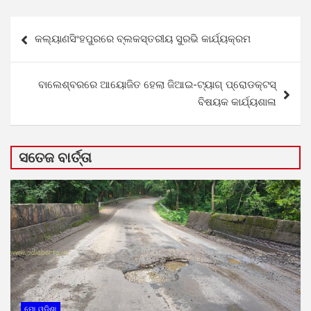
Post
କଲ୍ୟାଣସିଂହପୁରରେ ବ୍ଲକସ୍ତରୀୟ ସୁରଭି କାର୍ଯ୍ୟକ୍ରମ
navigation
ବାଲେଶ୍ବରରେ ଆୟୋଜିତ ହେଲା ଜିଆଇ-ଟ୍ୟାଗ୍ ପ୍ରୋଡକ୍ଟସ୍
ବିଷୟକ କାର୍ଯ୍ୟଶାଳା
ସତେଜ ବାର୍ତ୍ତା
ମୋ ଓଡ଼ିଶା