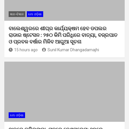
ଜ୍ଞାନ-ବିଜ୍ଞାନ
ମୋ ଓଡ଼ିଶା
ବାଲେଶ୍ୱରରେ ଶୀଘ୍ର କାର୍ଯ୍ୟକ୍ଷମ ହେବ ଡପଲର
ରାଡାର ଷ୍ଟେସନ : ୨୫୦ କିମି ପରିଧିରେ ବାତ୍ୟା, ବଜ୍ରପାତ
ଓ ପ୍ରବଳ ବର୍ଷାର ମିଳିବ ଆଗୁଆ ସୂଚନା
15 hours ago
Sunil Kumar Dhangadamajhi
ମୋ ଓଡ଼ିଶା