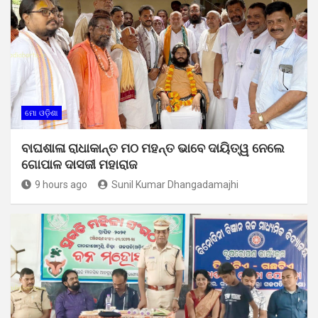
ମୋ ଓଡ଼ିଶା
ବାଘଶାଳା ରାଧାକାନ୍ତ ମଠ ମହନ୍ତ ଭାବେ ଦାୟିତ୍ୱ ନେଲେ
ଗୋପାଳ ଦାସଜୀ ମହାରାଜ
9 hours ago
Sunil Kumar Dhangadamajhi