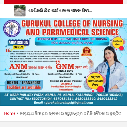
ଦେଖିକରି ଯିବ ନାଇଁ ହେଲେ ଜୀବନ ଯିବା…
ନିଖୋଜ ମହିଳାଙ୍କ ଗଳିତ ଶବ ଉଦ୍ଧାର; ତଦନ୍ତ ଜାରି
ବାଘଶାଳା ରାଧାକାନ୍ତ ମଠ ମହନ୍ତ ଭାବେ ଦାୟିତ୍ୱ ନେଲେ ଗୋପାଳ
ଦାସଜୀ ମହାରାଜ
ନିୟତି ମାନସିକ ଅନଗ୍ରସର ବିଦ୍ୟାଳୟରେ ବନ-ମହୋତ୍ସଵ
କାର୍ଯ୍ୟକ୍ରମ ଅନୁଷ୍ଠିତ
ଜିଲ୍ଲାସ୍ତରୀୟ ୮୦ତମ ସ୍ୱାଧୀନତା ଦିବସ ପାଳନ ଉପଲକ୍ଷେ ବିଭିନ୍ନ
ପ୍ରତିଯୋଗିତା ଅନୁଷ୍ଠିତ
Home
କଲ୍ୟାଣ ସିଂହପୁର ବ୍ଲକରେ ସ୍ୱତନ୍ତ୍ର ସମିତି ବୈଠକ ଅନୁଷ୍ଠିତ