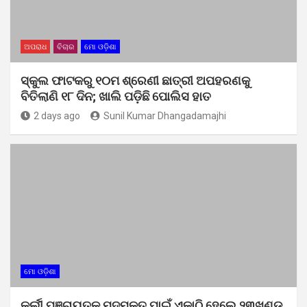
ଅପରାଧ
ବିଚାର
ମୋ ଓଡ଼ିଶା
ସ୍କୁଲ ଫାଟକରୁ ୧୦ମ ଶ୍ରେଣୀ ଛାତ୍ରୀ ଅପହରଣକୁ
ବିତିଲାଣି ୧୮ ଦିନ; ଖାଲି ପଡ଼ିଛି ପୋଲିସ ହାତ
2 days ago
Sunil Kumar Dhangadamajhi
ମୋ ଓଡ଼ିଶା
କୁର୍ଲୀ ପଞ୍ଚାୟତକୁ ମଦମୁକ୍ତ ପାଇଁ ଏକାଠି ହେଲେ ୨୩ଖଣ୍ଡ