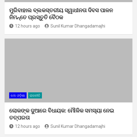
ମୁରିବାହାଲ ବ୍ଲକସ୍ତରୀୟ ସ୍ୱାଧୀନତା ଦିବସ ପାଳନ
ନିମନ୍ତେ ପ୍ରସ୍ତୁତି ବୈଠକ
12 hours ago
Sunil Kumar Dhangadamajhi
ମୋ ଓଡ଼ିଶା
ରାଜନୀତି
ଲୋକଙ୍କ ଦୁଆରେ ବିଧାୟକ: ମୌଳିକ ସମସ୍ୟା ନେଇ
ତତ୍ପରତା
12 hours ago
Sunil Kumar Dhangadamajhi