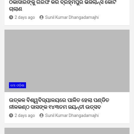
ଠିକାଦାରଙ୍କୁ ଗିରଫ କରି ବ୍ରହ୍ମପୁର ଭିଜିଲାନ୍ସ କୋର୍ଟ
ଚାଲାଣ
2 days ago
Sunil Kumar Dhangadamajhi
ମୋ ଓଡ଼ିଶା
ଉତ୍କଳ ବିଶ୍ୱବିଦ୍ୟାଳୟରେ ପାଳିତ ହେଲା ପଣ୍ଡିତ
ନୀଳକଣ୍ଠ ଦାସଙ୍କ ୧୪୩ତମ ଜୟନ୍ତୀ ଉତ୍ସବ
2 days ago
Sunil Kumar Dhangadamajhi