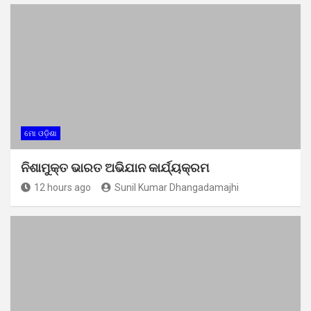
ମୋ ଓଡ଼ିଶା
ନିଶାମୁକ୍ତ ଭାରତ ଅଭିଯାନ କାର୍ଯ୍ୟକ୍ରମ
12 hours ago
Sunil Kumar Dhangadamajhi