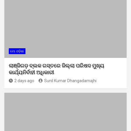
ମୋ ଓଡ଼ିଶା
ଲାଞ୍ଜିଗଡ଼ ବ୍ଲକ ଗସ୍ତରେ ଜିଲ୍ଲା ପରିଷଦ ମୁଖ୍ୟ
କାର୍ଯ୍ୟନିର୍ବାହୀ ଅଧିକାରୀ
2 days ago
Sunil Kumar Dhangadamajhi