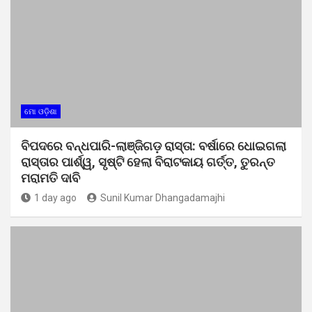
ମୋ ଓଡ଼ିଶା
ବିପଦରେ ବନ୍ଧପାରି-ଲାଞ୍ଜିଗଡ଼ ରାସ୍ତା: ବର୍ଷାରେ ଧୋଇଗଲା
ରାସ୍ତାର ପାର୍ଶ୍ୱ, ସୃଷ୍ଟି ହେଲା ବିରାଟକାୟ ଗର୍ତ୍ତ, ତୁରନ୍ତ
ମରାମତି ଦାବି
1 day ago
Sunil Kumar Dhangadamajhi