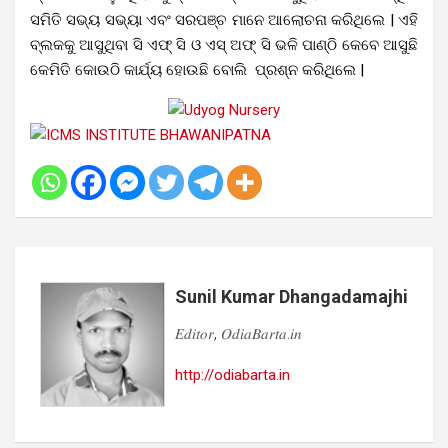
ସମିତି ସଭ୍ୟ ସଭ୍ୟା ଏବଂ ସରପଞ୍ଚ ମାନେ ଆଲୋଚନା କରିଥିଲେ | ଏହି
ବ୍ଲକକୁ ଆସୁଥିବା ସି ଏଫ୍ ସି ଓ ଏସ୍ ଅଫ୍ ସି ଭଳି ପାଣ୍ଠି କେବେ ଆସୁଛି
କେମିତି କୋଉଠି କାର୍ଯ୍ୟ ହୋଉଛି ବୋଲି ପ୍ରଶ୍ନ କରିଥିଲେ |
Sunil Kumar Dhangadamajhi
𝐸𝑑𝑖𝑡𝑜𝑟, 𝑂𝑑𝑖𝑎𝐵𝑎𝑟𝑡𝑎.𝑖𝑛
http://odiabarta.in