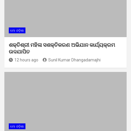
ମୋ ଓଡ଼ିଶା
ଶକ୍ତିଶ୍ରୀ ମହିଳା ସଶକ୍ତିକରଣ ଅଭିଯାନ କାର୍ଯ୍ୟକ୍ରମ
ଉଦଯାପିତ
12 hours ago
Sunil Kumar Dhangadamajhi
ମୋ ଓଡ଼ିଶା