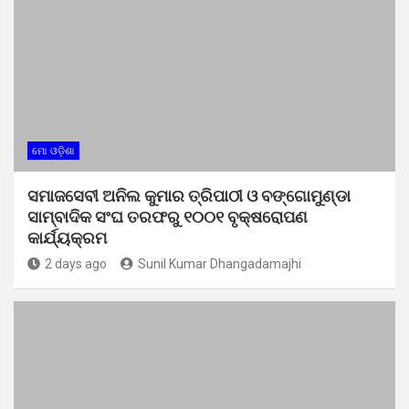
ମୋ ଓଡ଼ିଶା
ସମାଜସେବୀ ଅନିଲ କୁମାର ତ୍ରିପାଠୀ ଓ ବଙ୍ଗୋମୁଣ୍ଡା
ସାମ୍ବାଦିକ ସଂଘ ତରଫରୁ ୧୦୦୧ ବୃକ୍ଷରୋପଣ
କାର୍ଯ୍ୟକ୍ରମ
2 days ago
Sunil Kumar Dhangadamajhi