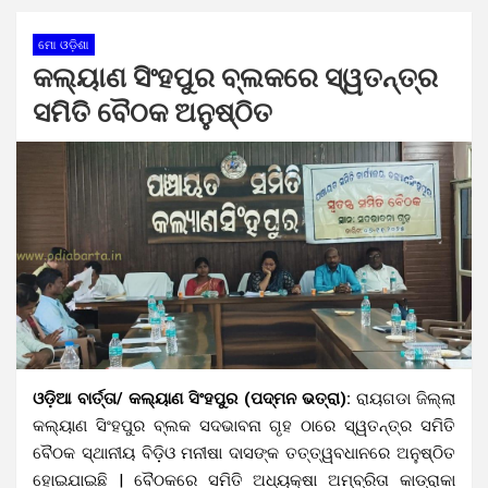
ମୋ ଓଡ଼ିଶା
କଲ୍ୟାଣ ସିଂହପୁର ବ୍ଲକରେ ସ୍ୱତନ୍ତ୍ର
ସମିତି ବୈଠକ ଅନୁଷ୍ଠିତ
ଓଡ଼ିଆ ବାର୍ତ୍ତା/ କଲ୍ୟାଣ ସିଂହପୁର (ପଦ୍ମନ ଭତ୍ରା):
ରାୟଗଡା ଜିଲ୍ଲା
କଲ୍ୟାଣ ସିଂହପୁର ବ୍ଲକ ସଦଭାବନା ଗୃହ ଠାରେ ସ୍ୱତନ୍ତ୍ର ସମିତି
ବୈଠକ ସ୍ଥାନୀୟ ବିଡ଼ିଓ ମନୀଷା ଦାସଙ୍କ ତତ୍ତ୍ୱବଧାନରେ ଅନୁଷ୍ଠିତ
ହୋଇଯାଇଛି | ବୈଠକରେ ସମିତି ଅଧ୍ୟକ୍ଷା ଅମ୍ବ୍ରିତା କାଡ୍ରାକା