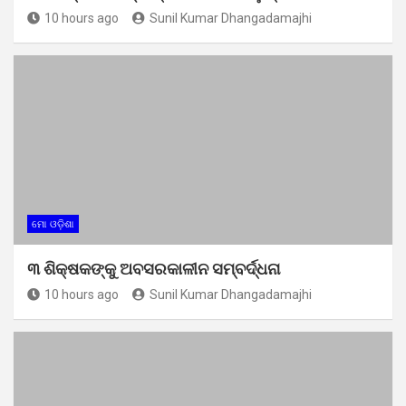
10 hours ago
Sunil Kumar Dhangadamajhi
ମୋ ଓଡ଼ିଶା
୩ ଶିକ୍ଷକଙ୍କୁ ଅବସରକାଳୀନ ସମ୍ବର୍ଦ୍ଧନା
10 hours ago
Sunil Kumar Dhangadamajhi