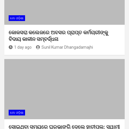
ମୋ ଓଡ଼ିଶା
କୋକସରା କଲେଜରେ ଅବସର ପ୍ରାପ୍ତ କର୍ମଚାରୀଙ୍କୁ
ବିଦାୟ କାଳୀନ ସମ୍ବର୍ଦ୍ଧନା
1 day ago
Sunil Kumar Dhangadamajhi
ମୋ ଓଡ଼ିଶା
ସୋଇଥିବା ସମୟରେ ଘରଭାଙ୍ଗି ଦେଲେ ହାତୀପଲ: ସ୍ୱାମୀ