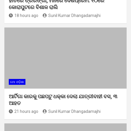
ହାତରେ ତ୍ରିରଙ୍ଗା, ମନରେ ଦେଶପ୍ରେମ: ୧୦ରେ
କୋରାପୁଟରେ ବିଶାଳ ରାଲି
18 hours ago
Sunil Kumar Dhangadamajhi
ମୋ ଓଡ଼ିଶା
ଆର୍ଟିଗା କାରକୁ ପଛପଟୁ ଧକ୍କା ଦେଲା ଯାତ୍ରୀବାହୀ ବସ, ୩
ଆହତ
21 hours ago
Sunil Kumar Dhangadamajhi