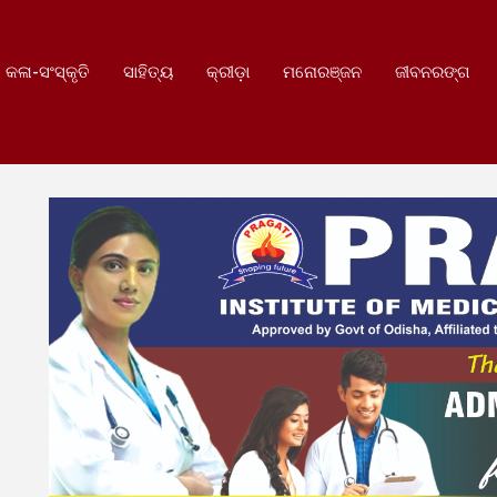
କଳା-ସଂସ୍କୃତି
ସାହିତ୍ୟ
କ୍ରୀଡ଼ା
ମନୋରଞ୍ଜନ
ଜୀବନରଙ୍ଗ