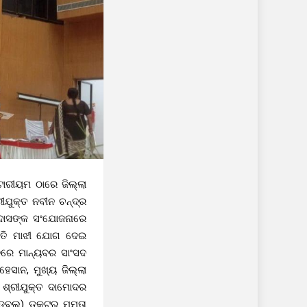
ୋରୀୟମ ଠାରେ ଜିଲ୍ଲା
ୀଯୁକ୍ତ ନବୀନ ଚନ୍ଦ୍ର
 ଦାସଙ୍କ ସଂଯୋଜନାରେ
୍ଵତି ମାଝୀ ଯୋଗ ଦେଇ
ବରେ ମାନ୍ୟବର ସାଂସଦ
ହେସାନ, ମୁଖ୍ୟ ଜିଲ୍ଲା
ଗ ଶ୍ରୀଯୁକ୍ତ ଦାମୋଦର
ଫ୍.ଡବ୍ଲୁ) ଡକ୍ଟର ମମତା