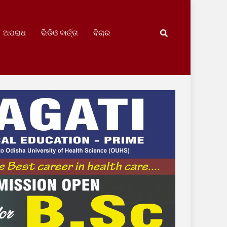
ଅପରାଧ
ଭିଡିଓ ବାର୍ତ୍ତା
ବିଚାର