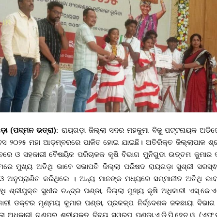
ୟଗଡ଼ା (ପଦ୍ମନ ଭତ୍ରା):
ରାୟଗଡ଼ା ଜିଲ୍ଲା ସଦର ମହକୁମା ବିଜୁ ପଟ୍ଟନାୟକ ଅଡିଟ
ବସ ୨୦୨୫ ମହା ଆଡ଼ମ୍ବରରେ ପାଳିତ ହୋଇ ଯାଇଛି। ଅତିରିକ୍ତ ଜିଲ୍ଲାପାଳ ଶ୍ର
ବରେ ଓ ସହକାରୀ ବୈଷୟିକ ପରିଚାଳକ କୃଷି ବିଭାଗ ମୁନିଗୁଡା ଉତ୍ତମ କୁମାର
କ୍ରମରେ ମୁଖ୍ୟ ଅତିଥି ଭାବେ ସଭାପତି ଜିଲ୍ଲା ପରିଷଦ ରାୟଗଡ଼ା ସୁଶ୍ରୀ ସରସ
 ଓ ଅନୁପ୍ରାଣିତ କରିଥିଲେ । ଅନ୍ୟ ମାନଙ୍କ ମଧ୍ୟରେ ସମ୍ମାନୀତ ଅତିଥି ଭା
ଧି ଶ୍ରୀଯୁକ୍ତ ସୁଧୀର ଚନ୍ଦ୍ର ପଣ୍ଡା, ଜିଲ୍ଲା ମୁଖ୍ୟ କୃଷି ଅଧିକାରୀ ଏସ୍.କେ.ଏ
ଧିକାରୀ ଡକ୍ଟର ମୃଣ୍ମୟ କୁମାର ପଣ୍ଡା, ପ୍ରକଳ୍ପ ନିର୍ଦ୍ଦେଶକ ଜଳଛାୟା ବିଭା
ଲ୍ଲା ଅଧିକାରୀ ଗୁଣୁପୁର ଶ୍ରୀଯୁକ୍ତ ଦିବ୍ୟ ସ୍ୱରୂପ ପଣ୍ଡା,ଏ.ଡି.ପି.ହେଚ.ଓ. (ଏ