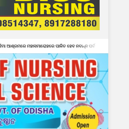
ହାସମାରୋହରେ ପାଳିତ ହେବ ନବାନ୍ନ ପର୍ବ
ବିପଦ ସାଜିଛି ହାତୀଶାଲ ଘ