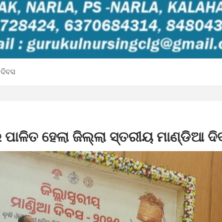
 ଦିବସ
ପାଳିତ ହେଲା ଜିଲ୍ଲା ସ୍ତରୀୟ ମାଣ୍ଡିଆ ଦ