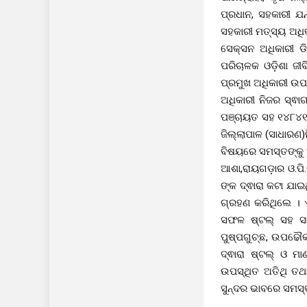
ପ୍ରଧାନ, ସହକାରୀ ଯନ
ସହକାରୀ ମତ୍ସ୍ୟ ଅଧିକ
ସେକ୍ସନ ଅଧିକାରୀ ଡ
ପରିଚାଳକ ଓଡ଼ିଶା ଜୀ
ପ୍ରମୁଖ ଅଧିକାରୀ ଉପସ
ଅଧିକାରୀ ନିଜର ସ୍ଵ
ପଞ୍ଚାୟତ ସହ ୧୪୮୪୧ 
ଜିଲ୍ଲାପାଳ (ସାଧାରଣ)
ବିଷୟରେ ସମସ୍ତଙ୍କୁ 
ଆଶା,ରାୟଗଡ଼ାର ଓ.ପି.ଡ
ଙ୍କ ଦ୍ଵାରା କଟା ଯାଇ
ଗ୍ରହଣ କରିଥିଲେ । 
ସଫଳ ଷ୍ଟଲ୍ ସହ ସାଧା
ପୁଷ୍ପଗୁଚ୍ଛ, ଉପଢୌ
ଦ୍ଵାରା ଷ୍ଟଲ୍ ଓ ମ
ଉପସ୍ଥିତ ଅତିଥି ତଥା
ସୁନ୍ଦର ଭାବରେ ସମସ୍