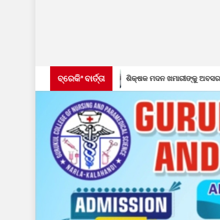
ବ୍ରେକିଂ ବାର୍ତ୍ତା
ୁଷ୍ଠିତ
ଶିକ୍ଷକ ମଦନ ଖମାରୀଙ୍କୁ ଅବସରକାଳୀନ ସମ୍ବର୍ଦ୍ଧନା