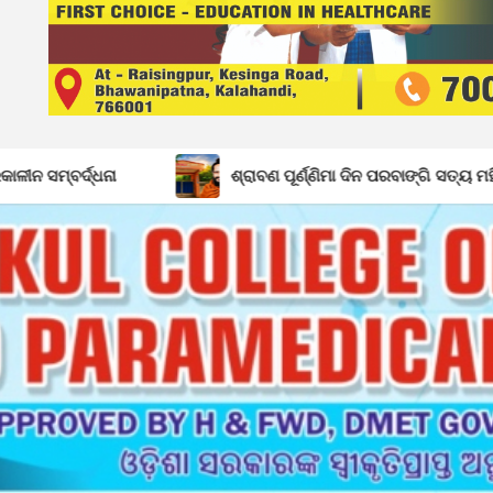
ଶ୍ରାବଣ ପୂର୍ଣ୍ଣିମା ଦିନ ପରବାଙ୍ଗି ସତ୍ୟ ମହିମା ଆଶ୍ରମରେ ମ