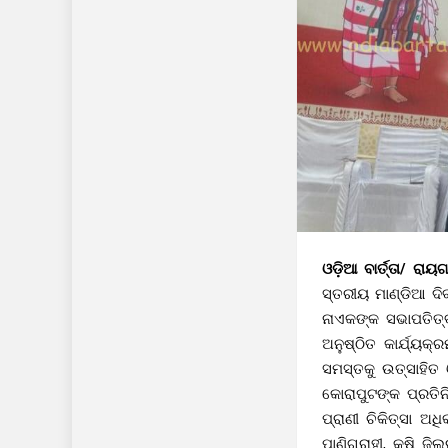
ଓଡ଼ିଆ ବାର୍ତ୍ତା/ ରା
ସ୍ତରୀୟ ମାଣ୍ଡିଆ ଦି
ନାଏକଙ୍କ ସଭାପତିତ୍
ଅନୁଷ୍ଠିତ କାର୍ଯ୍ୟ
ସମସ୍ତକୁ ଉତ୍ସାହିତ
କୋରାପୁଟଙ୍କ ପ୍ରତିନି
ପ୍ରାଣୀ ଚିକିତ୍ସା ଅ
ପାଣିଗ୍ରାହୀ, କୃଷି ଜି