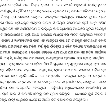
୍ତ୍ରୀ ସରୋଜିନୀ ବାଗ, ଜିଲ୍ଲା ସୂଚନା ଓ ଲୋକ ସଂପର୍କ ଅଧିକାରୀ ଶ୍ରୀଯୁକ୍ତ ବ
ାରୀ ସୁଶ୍ରୀ ପ୍ରିତିସ ନନ୍ଦା ପଟ୍ଟନାୟକ, ପ୍ରକଳ୍ପ ପ୍ରଶାସକ ଆଦିବାସୀ ଉନ୍ନୟନ
ି.ବି.ଏସ୍ ରାଓ, ସହକାରୀ ଜଙ୍ଗଲ ସଂରକ୍ଷକ ଶ୍ରୀଯୁକ୍ତ ଅଶୋକ କୁମାର ପ୍ରଧା
ବିକା ମିଶନ ଶ୍ରୀଯୁକ୍ତ ଶଙ୍କର ଚାଲାଣ ଓ ଜିଲ୍ଲା ସଂଯୋଜକ ଶ୍ରୀ ଅନ୍ନ ଅଭି
୍ଥିତ ରହି ଏହି କାର୍ଯ୍ୟକ୍ରମ ର ଲକ୍ଷ୍ୟ ଓ ଉଦ୍ଧେଶ୍ୟ ବିଷୟରେ ସୂଚନା ଦେଇଥିଲେ 
ାଗତ ଅଭିଭାଷଣରେ ଶ୍ରୀ ଅନ୍ନ ଅଭିଯାନ ମାଧ୍ଯମରେ ୩୦ଟି ଜିଲ୍ଲାରେ ୧୭୭ଟି ବ
ଗ୍ରାମ ଓ ୨୪୩୨୫୬ଜଣ ଚାଷୀ ଏହି ମାଣ୍ଡିଆ ଚାଷ ରେ ଉପକୃତ ହେଉଛନ୍ତି ବୋଲି
ନିଜର ଅଭିଭାଷଣ ରେ ଚଳିତ ବର୍ଷ କୃଷି ଐତିହ୍ୟ ଓ ଜୈବ ବିବିଧତା ସଂରକ୍ଷଣରେ ନା
ଅବଗତ କରାଇଥିଲେ । ବିଶେଷ ଭାବରେ ଶ୍ରୀ ଅନ୍ନ ଅଭିଯାନ ସହ ଜଡ଼ିତ କାର୍ଯକାରୀ
ି. ଏସ୍.ସି, କାଶିପୁରର ଅଗ୍ରଗାମୀ, ଚନ୍ଦ୍ରପୁରର ପ୍ରଭାତ ଙ୍କ ଦ୍ଵାରା ମାଣ୍ଡିଆ 
ଥିଲା । ଫୁଡ୍ ଷ୍ଟଲ୍ ରେ ମାଣ୍ଡିଆ ତିଆରି ସୁନ୍ଦର ଓ ସୁସ୍ୱାଦୁକର ଖାଦ୍ୟ ଚାଷୀ ଭ
ଏଥି ସହିତ ସଫଳ ସହଯୋଗୀ ଅନୁଷ୍ଠାନ, କୃଷକ ଉତ୍ପାଦକ ସଂଗଠକ, ମହିଳା ସ୍ଵଂ
ରଣ ଜ୍ଞାନ ପ୍ରତିଯୋଗିତା ରେ ଉତ୍ତୀର୍ଣ୍ଣ ହୋଇଥିବା ଛାତ୍ର ଓ ଛାତ୍ରୀ ଙ୍
କନ, ପ୍ରମାଣ ପତ୍ର ସହ ଅଙ୍ଗ ବସ୍ତ୍ର ଦେଇ ସମ୍ମାନୀତ କରାଯାଇଥିଲା । ପରେ
ାଣ୍ଡିଆ ରଥ ଉଦ୍ଘାଟିତ ହୋଇଥିଲା । ଦ୍ୱିତୀୟ ଅଧିବେଶନରେ ଆକର୍ଷଣୀୟ ସାଂସ୍
 ଚାଷୀ ଭାଇ ଓ ଭଉଣୀମାନଙ୍କୁ ମନ ମୁଗ୍ଧ କରିଥିଲା । ଶେଷରେ କୃଷି ଜିଲ୍ଲା ଅ
ତଙ୍କ ଉଦ୍ଧେଶ୍ୟରେ ଧନ୍ୟବାଦ ଅର୍ପଣ କରି ସଭାସାଙ୍ଗ କରିଥିଲେ ।