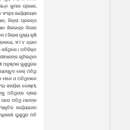
ସନ୍ତ କୁମାର ପ୍ରଧାନ,
 ସଂସ୍ଥା କାର୍ଯ୍ୟାଳୟର
ନ, ଜିଲ୍ଲା ପ୍ରକଳ୍ପ
ଯାନ ଶିଳାଭଦ୍ର ଦିଗାଲ
| ଜିଲ୍ଲା ମୁଖ୍ୟ କୃଷି
୍ଲକରେ, ୨୮୮୪ ଗ୍ରାମ
 କହିଥିଲେ। ଅତିରିକ୍ତ
ରୀମାନଙ୍କ ଭୂମିକାଥିବା
 ଅନୁଷ୍ଠାନ ଗୁଣୁପୁରର
ପ୍ରସ୍ତୁତ କେକ୍ ଅତିଥି
ାଇ ମାନେ ଓ ଅତିଥିମାନେ
ୟ ସହାୟିକା ଗୋଷ୍ଠୀ,
କୁ ଅତିଥିଙ୍କ ଦ୍ଵାରା
 ପରେ ଅତିଥି ମାନଙ୍କ
କୃତିକ କାର୍ଯ୍ୟକ୍ରମ
ଧିକାରୀ ଗୁଣୁପୁର ଅତି