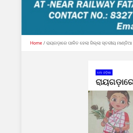
Home
ରାୟଗଡ଼ାରେ ପାଳିତ ହେଲା ଜିଲ୍ଲା ସ୍ତରୀୟ ମାଣ୍ଡିଆ
ମୋ ଓଡ଼ିଶା
ରାୟଗଡ଼ାରେ 