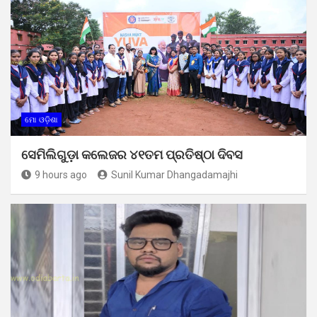
ମୋ ଓଡ଼ିଶା
ସେମିଲିଗୁଡ଼ା କଲେଜର ୪୧ତମ ପ୍ରତିଷ୍ଠା ଦିବସ
9 hours ago
Sunil Kumar Dhangadamajhi