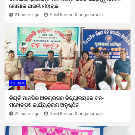
ଗୋପାଳ ଦାସଜୀ ମହାରାଜ
21 hours ago
Sunil Kumar Dhangadamajhi
ମୋ ଓଡ଼ିଶା
ନିୟତି ମାନସିକ ଅନଗ୍ରସର ବିଦ୍ୟାଳୟରେ ବନ-
ମହୋତ୍ସଵ କାର୍ଯ୍ୟକ୍ରମ ଅନୁଷ୍ଠିତ
22 hours ago
Sunil Kumar Dhangadamajhi