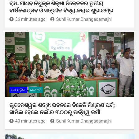
ରାଧା ମାଧବ ନିଶୁଳ୍କ ଶିକ୍ଷା ନିକେତନର ତୃତୀୟ
ବାର୍ଷିକୋତ୍ସବ ଓ ସଙ୍ଗୀତ ବିଦ୍ୟାଳୟର ଶୁଭାରମ୍ଭ
36 minutes ago
Sunil Kumar Dhangadamajhi
ମୋ ଓଡ଼ିଶା
ରାଜନୀତି
ଭୁବନେଶ୍ୱର ଶଙ୍ଖ ଭବନରେ ବିଜେଡି ମିଶ୍ରଣ ପର୍ବ;
ସାମିଲ ହେଲେ ନର୍ଲାର ୩୦୦ରୁ ଉର୍ଦ୍ଧ୍ୱ କର୍ମୀ
40 minutes ago
Sunil Kumar Dhangadamajhi