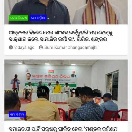
ଦେଶ-ବିଦେଶ
ମୋ ଓଡ଼ିଶା
ଅଞ୍ଚଳର ବିକାଶ ନେଇ ସାଂସଦ ଭର୍ତ୍ତୃହରି ମହତାବଙ୍କୁ
ସାକ୍ଷାତ କଲେ ସାମାଜିକ କର୍ମୀ ଇଂ. ଗିରିଜା ଶଙ୍କର
2 days ago
Sunil Kumar Dhangadamajhi
ମୋ ଓଡ଼ିଶା
ସମାଜବାଦୀ ପାର୍ଟି ପକ୍ଷରୁ ପାଳିତ ହେଲା ‘ମଣ୍ଡଳ କମିଶନ