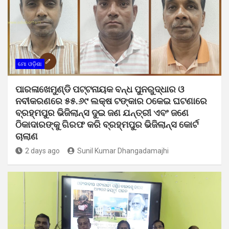
ମୋ ଓଡ଼ିଶା
ପାରଳାଖେମୁଣ୍ଡି ପଟ୍ଟନାୟକ ବନ୍ଧ ପୁନରୁଦ୍ଧାର ଓ
ନବୀକରଣରେ ୫୫.୬୯ ଲକ୍ଷ ଟଙ୍କାର ଠକେଇ ଘଟଣାରେ
ବ୍ରହ୍ମପୁର ଭିଜିଲାନ୍ସ ଦୁଇ ଜଣ ଯନ୍ତ୍ରୀ ଏବଂ ଜଣେ
ଠିକାଦାରଙ୍କୁ ଗିରଫ କରି ବ୍ରହ୍ମପୁର ଭିଜିଲାନ୍ସ କୋର୍ଟ
ଚାଲାଣ
2 days ago
Sunil Kumar Dhangadamajhi