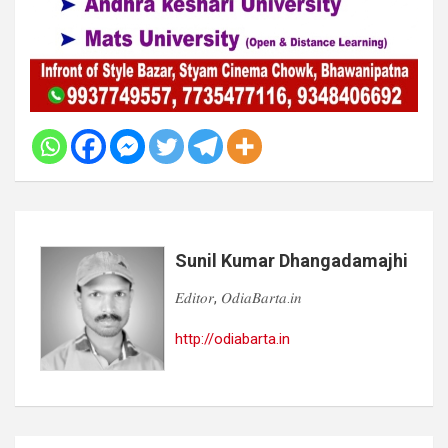
Sunil Kumar Dhangadamajhi
𝐸𝑑𝑖𝑡𝑜𝑟, 𝑂𝑑𝑖𝑎𝐵𝑎𝑟𝑡𝑎.𝑖𝑛
http://odiabarta.in