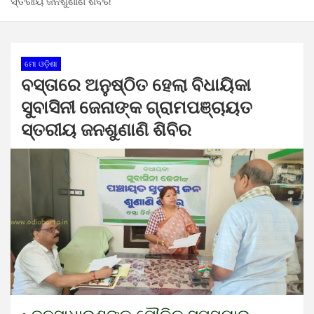
ସ୍ତରୀୟ ଜନଶୁଣାଣି ଶିବିର
ମୋ ଓଡ଼ିଶା
ବସ୍ତାରେ ଅନୁଷ୍ଠିତ ହେଲା ବିଧାୟିକା
ସୁବାସିନୀ ଜେନାଙ୍କ ଗ୍ରାମପଞ୍ଚାୟତ
ସ୍ତରୀୟ ଜନଶୁଣାଣି ଶିବିର