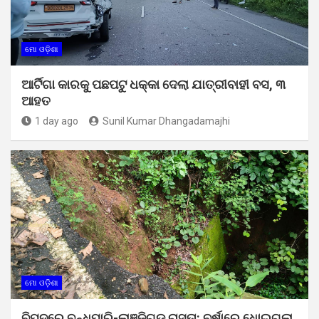
ମୋ ଓଡ଼ିଶା
ଆର୍ଟିଗା କାରକୁ ପଛପଟୁ ଧକ୍କା ଦେଲା ଯାତ୍ରୀବାହୀ ବସ, ୩
ଆହତ
1 day ago
Sunil Kumar Dhangadamajhi
ମୋ ଓଡ଼ିଶା
ବିପଦରେ ବନ୍ଧପାରି-ଲାଞ୍ଜିଗଡ଼ ରାସ୍ତା: ବର୍ଷାରେ ଧୋଇଗଲା