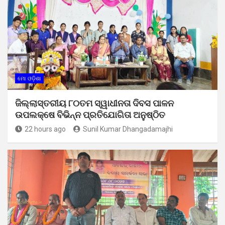
ମୋ ଓଡ଼ିଶା
ଜିଲ୍ଲାସ୍ତରୀୟ ୮୦ତମ ସ୍ୱାଧୀନତା ଦିବସ ପାଳନ
ଉପଲକ୍ଷେ ବିଭିନ୍ନ ପ୍ରତିଯୋଗିତା ଅନୁଷ୍ଠିତ
22 hours ago
Sunil Kumar Dhangadamajhi