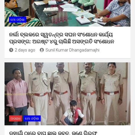
ମୋ ଓଡ଼ିଶା
ନର୍ଲା ବ୍ଲକରେ ସ୍ୱତନ୍ତ୍ର ସଘନ ସଂଶୋଧନ କାର୍ଯ୍ୟ
ପ୍ରସଙ୍ଗ: ଅଗଷ୍ଟ ୪ରୁ ଚାଲିଛି ଅସଙ୍ଗତି ସଂଶୋଧନ
2 days ago
Sunil Kumar Dhangadamajhi
ଅପରାଧ
ମୋ ଓଡ଼ିଶା
ଡହାଗାଁ ଠାରେ ବାଘ ଛାଲ ଜବତ, ଜଣେ ଗିରଫ