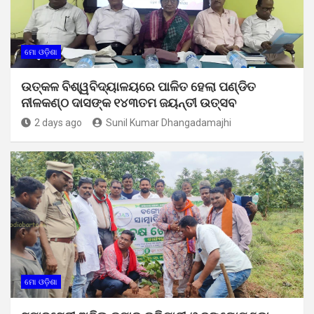
ମୋ ଓଡ଼ିଶା
ଉତ୍କଳ ବିଶ୍ୱବିଦ୍ୟାଳୟରେ ପାଳିତ ହେଲା ପଣ୍ଡିତ
ନୀଳକଣ୍ଠ ଦାସଙ୍କ ୧୪୩ତମ ଜୟନ୍ତୀ ଉତ୍ସବ
2 days ago
Sunil Kumar Dhangadamajhi
ମୋ ଓଡ଼ିଶା