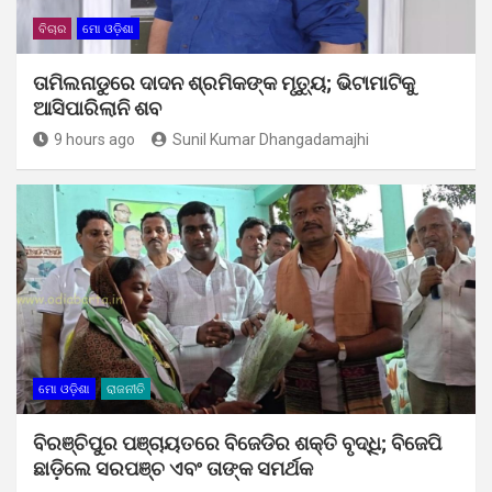
ବିଚାର
ମୋ ଓଡ଼ିଶା
ତାମିଲନାଡୁରେ ଦାଦନ ଶ୍ରମିକଙ୍କ ମୃତ୍ୟୁ; ଭିଟାମାଟିକୁ
ଆସିପାରିଲାନି ଶବ
9 hours ago
Sunil Kumar Dhangadamajhi
ମୋ ଓଡ଼ିଶା
ରାଜନୀତି
ବିରଞ୍ଚିପୁର ପଞ୍ଚାୟତରେ ବିଜେଡିର ଶକ୍ତି ବୃଦ୍ଧି; ବିଜେପି
ଛାଡ଼ିଲେ ସରପଞ୍ଚ ଏବଂ ତାଙ୍କ ସମର୍ଥକ