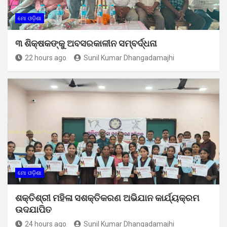
ମୋ ଓଡ଼ିଶା
୩ ଶିକ୍ଷକଙ୍କୁ ଅବସରକାଳୀନ ସମ୍ବର୍ଦ୍ଧନା
22 hours ago
Sunil Kumar Dhangadamajhi
ମୋ ଓଡ଼ିଶା
ଶକ୍ତିଶ୍ରୀ ମହିଳା ସଶକ୍ତିକରଣ ଅଭିଯାନ କାର୍ଯ୍ୟକ୍ରମ
ଉଦଯାପିତ
24 hours ago
Sunil Kumar Dhangadamajhi