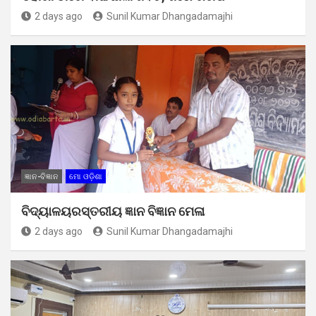
2 days ago
Sunil Kumar Dhangadamajhi
ଜ୍ଞାନ-ବିଜ୍ଞାନ
ମୋ ଓଡ଼ିଶା
ବିଦ୍ୟାଳୟରସ୍ତରୀୟ ଜ୍ଞାନ ବିଜ୍ଞାନ ମେଳା
2 days ago
Sunil Kumar Dhangadamajhi