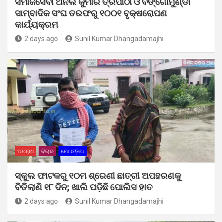
ସମାଜସେବୀ ଅନିଲ କୁମାର ତ୍ରିପାଠୀ ଓ ବଙ୍ଗୋମୁଣ୍ଡା
ସାମ୍ବାଦିକ ସଂଘ ତରଫରୁ ୧୦୦୧ ବୃକ୍ଷରୋପଣ
କାର୍ଯ୍ୟକ୍ରମ
2 days ago
Sunil Kumar Dhangadamajhi
ଅପରାଧ
ବିଚାର
ମୋ ଓଡ଼ିଶା
ସ୍କୁଲ ଫାଟକରୁ ୧୦ମ ଶ୍ରେଣୀ ଛାତ୍ରୀ ଅପହରଣକୁ
ବିତିଲାଣି ୧୮ ଦିନ; ଖାଲି ପଡ଼ିଛି ପୋଲିସ ହାତ
2 days ago
Sunil Kumar Dhangadamajhi