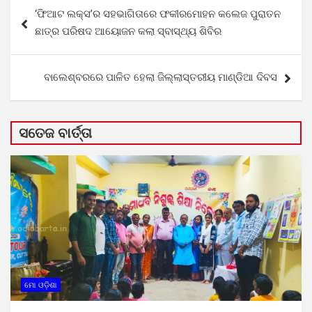
Post
‘ଫିଆଟ ଲକ୍ସ’ର ସହଭାଗିତାରେ ଫକୀରମୋହନ କଲେଜ ପୁରାତନ
navigation
ଛାତ୍ର ପରିଷଦ ଆୟୋଜନ କଲା ସ୍ବାସ୍ଥ୍ୟ ଶିବିର
ବାଲେଶ୍ବରରେ ପାଳିତ ହେଲା ଜିଲ୍ଲାସ୍ତରୀୟ ମାଣ୍ଡିଆ ଦିବସ
ସତେଜ ବାର୍ତ୍ତା
ମୋ ଓଡ଼ିଶା