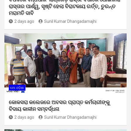
ରାସ୍ତାର ପାର୍ଶ୍ୱ, ସୃଷ୍ଟି ହେଲା ବିରାଟକାୟ ଗର୍ତ୍ତ, ତୁରନ୍ତ
ମରାମତି ଦାବି
2 days ago
Sunil Kumar Dhangadamajhi
ମୋ ଓଡ଼ିଶା
କୋକସରା କଲେଜରେ ଅବସର ପ୍ରାପ୍ତ କର୍ମଚାରୀଙ୍କୁ
ବିଦାୟ କାଳୀନ ସମ୍ବର୍ଦ୍ଧନା
2 days ago
Sunil Kumar Dhangadamajhi