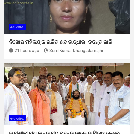
ମୋ ଓଡ଼ିଶା
ନିଖୋଜ ମହିଳାଙ୍କ ଗଳିତ ଶବ ଉଦ୍ଧାର; ତଦନ୍ତ ଜାରି
21 hours ago
Sunil Kumar Dhangadamajhi
ମୋ ଓଡ଼ିଶା
ବାଘଶାଳା ରାଧାକାନ୍ତ ମଠ ମହନ୍ତ ଭାବେ ଦାୟିତ୍ୱ ନେଲେ