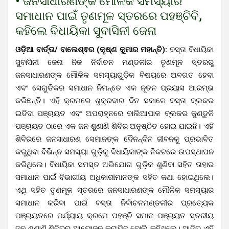
• ଜନସାଧାରଣଙ୍କ ମୌଳିକ ସମସ୍ୟାର
ସମାଧାନ ପାଇଁ ତୃଣମୂଳ ସ୍ତରରେ ପହଞ୍ଚିବି,
କହିଲେ ବିଧାୟିକା ସୁବାସିନୀ ଜେନା
ଓଡ଼ିଆ ବାର୍ତ୍ତା/ ବାଲେଶ୍ଵର (କୃଷ୍ଣ କୁମାର ମହାନ୍ତି):
ବସ୍ତା ବିଧାୟିକା
ସୁବାସିନୀ ଜେନା ନିଜ ନିର୍ବାଚନ ମଣ୍ଡଳୀର ତୃଣମୂଳ ସ୍ତରରୁ
ଜନସାଧାରଣଙ୍କ ମୌଳିକ ସମସ୍ୟାଗୁଡ଼ିକ ବିଷୟରେ ଅବଗତ ହେବା
ଏବଂ ସେଗୁଡିକର ସମାଧାନ ନିମନ୍ତେ ଏକ ନୂତନ ପ୍ରୟାସ ଆରମ୍ଭ
କରିଛନ୍ତି।
ଏହି କ୍ରମରେ ଶୁକ୍ରବାର ଦିନ ସକାଳେ ବସ୍ତା ବ୍ଲକର
ଇଡିଦା ପଞ୍ଚାୟତ ଏବଂ ଅପରାହ୍ନରେ ବାଲିଆପାଳ ବ୍ଲକର କୁଣ୍ଡୁଳି
ପଞ୍ଚାୟତ ଠାରେ ଏକ ଜନ ଶୁଣାଣି ଶିବିର ଅନୁଷ୍ଠିତ ହୋଇ ଯାଇଛି। ଏହି
ଶିବିରରେ ଜନସାଧାରଣ ସେମାନଙ୍କ ଦୈନନ୍ଦିନ ଜୀବନକୁ ପ୍ରଭାବିତ
କରୁଥିବା ବିଭିନ୍ନ ସମସ୍ୟା ଗୁଡ଼ିକୁ ବିଧାୟିକାଙ୍କ ନିକଟରେ ଉପସ୍ଥାପନ
କରିଥିଲେ। ବିଧାୟିକା ସମସ୍ତ ଅଭିଯୋଗ ଗୁଡ଼ିକ ଶୁଣିବା ସହିତ ତାହାର
ସମାଧାନ ପାଇଁ ବିଭାଗୀୟ ଅଧିକାରୀମାନଙ୍କ ସହିତ କଥା ହୋଇଥିଲେ।
ଏଥି ସହିତ ତୃଣମୂଳ ସ୍ତରରେ ଜନସାଧାରଣଙ୍କ ମୌଳିକ ସମସ୍ୟାର
ସମାଧାନ କରିବା ପାଇଁ ବସ୍ତା ନିର୍ବାଚନମଣ୍ଡଳୀର ପ୍ରତ୍ୟେକ
ପଞ୍ଚାୟତରେ ପର୍ଯ୍ୟାୟ କ୍ରମେ ପହଞ୍ଚି ସମାନ ପଞ୍ଚାୟତ ସ୍ତରୀୟ
ଜନ ଶୁଣାଣି ଶିବିରର ଆୟୋଜନ କରାଯିବ ବୋଲି କହିଥିଲେ।
ଆଜିର ଏହି