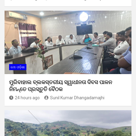
ମୋ ଓଡ଼ିଶା
ମୁରିବାହାଲ ବ୍ଲକସ୍ତରୀୟ ସ୍ୱାଧୀନତା ଦିବସ ପାଳନ
ନିମନ୍ତେ ପ୍ରସ୍ତୁତି ବୈଠକ
24 hours ago
Sunil Kumar Dhangadamajhi