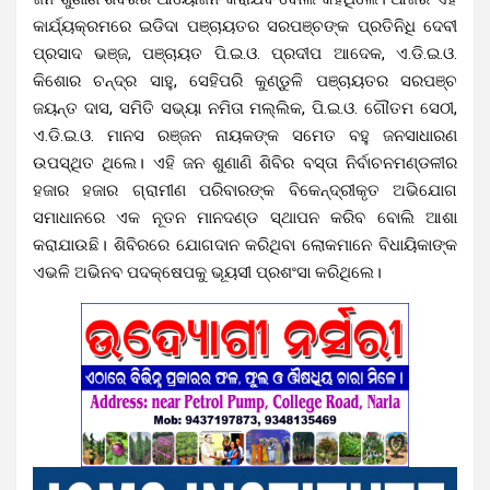
କାର୍ଯ୍ୟକ୍ରମରେ ଇଡିଦା ପଞ୍ଚାୟତର ସରପଞ୍ଚଙ୍କ ପ୍ରତିନିଧି ଦେବୀ
ପ୍ରସାଦ ଭଞ୍ଜ, ପଞ୍ଚାୟତ ପି.ଇ.ଓ. ପ୍ରଦୀପ ଆଦେକ, ଏ.ଡି.ଇ.ଓ.
କିଶୋର ଚନ୍ଦ୍ର ସାହୁ, ସେହିପରି କୁଣ୍ଡୁଳି ପଞ୍ଚାୟତର ସରପଞ୍ଚ
ଜୟନ୍ତ ଦାସ, ସମିତି ସଭ୍ୟା ନମିତା ମଲ୍ଲିକ, ପି.ଇ.ଓ. ଗୌତମ ସେଠୀ,
ଏ.ଡି.ଇ.ଓ. ମାନସ ରଞ୍ଜନ ନାୟକଙ୍କ ସମେତ ବହୁ ଜନସାଧାରଣ
ଉପସ୍ଥିତ ଥିଲେ। ଏହି ଜନ ଶୁଣାଣି ଶିବିର ବସ୍ତା ନିର୍ବାଚନମଣ୍ଡଳୀର
ହଜାର ହଜାର ଗ୍ରାମୀଣ ପରିବାରଙ୍କ ବିକେନ୍ଦ୍ରୀକୃତ ଅଭିଯୋଗ
ସମାଧାନରେ ଏକ ନୂତନ ମାନଦଣ୍ଡ ସ୍ଥାପନ କରିବ ବୋଲି ଆଶା
କରାଯାଉଛି। ଶିବିରରେ ଯୋଗଦାନ କରିଥିବା ଲୋକମାନେ ବିଧାୟିକାଙ୍କ
ଏଭଳି ଅଭିନବ ପଦକ୍ଷେପକୁ ଭୂୟସୀ ପ୍ରଶଂସା କରିଥିଲେ।