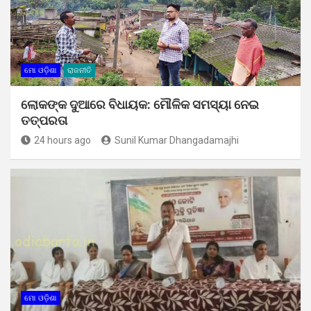
ମୋ ଓଡ଼ିଶା
ରାଜନୀତି
ଲୋକଙ୍କ ଦୁଆରେ ବିଧାୟକ: ମୌଳିକ ସମସ୍ୟା ନେଇ
ତତ୍ପରତା
24 hours ago
Sunil Kumar Dhangadamajhi
ମୋ ଓଡ଼ିଶା