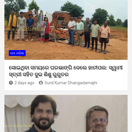
ମୋ ଓଡ଼ିଶା
ସୋଇଥିବା ସମୟରେ ଘରଭାଙ୍ଗି ଦେଲେ ହାତୀପଲ: ସ୍ୱାମୀ
ସ୍ତ୍ରୀ ସହିତ ଦୁଇ ଶିଶୁ ଗୁରୁତର
2 days ago
Sunil Kumar Dhangadamajhi