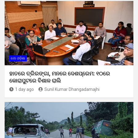
ମୋ ଓଡ଼ିଶା
ହାତରେ ତ୍ରିରଙ୍ଗା, ମନରେ ଦେଶପ୍ରେମ: ୧୦ରେ
କୋରାପୁଟରେ ବିଶାଳ ରାଲି
1 day ago
Sunil Kumar Dhangadamajhi