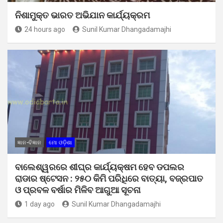
ନିଶାମୁକ୍ତ ଭାରତ ଅଭିଯାନ କାର୍ଯ୍ୟକ୍ରମ
24 hours ago
Sunil Kumar Dhangadamajhi
ଜ୍ଞାନ-ବିଜ୍ଞାନ
ମୋ ଓଡ଼ିଶା
ବାଲେଶ୍ୱରରେ ଶୀଘ୍ର କାର୍ଯ୍ୟକ୍ଷମ ହେବ ଡପଲର
ରାଡାର ଷ୍ଟେସନ : ୨୫୦ କିମି ପରିଧିରେ ବାତ୍ୟା, ବଜ୍ରପାତ
ଓ ପ୍ରବଳ ବର୍ଷାର ମିଳିବ ଆଗୁଆ ସୂଚନା
1 day ago
Sunil Kumar Dhangadamajhi