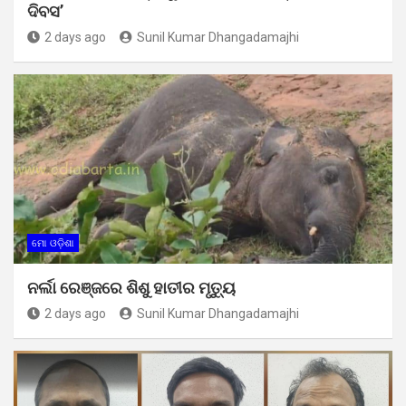
ଦିବସ’
2 days ago
Sunil Kumar Dhangadamajhi
ମୋ ଓଡ଼ିଶା
ନର୍ଲା ରେଞ୍ଜରେ ଶିଶୁ ହାତୀର ମୃତ୍ୟୁ
2 days ago
Sunil Kumar Dhangadamajhi