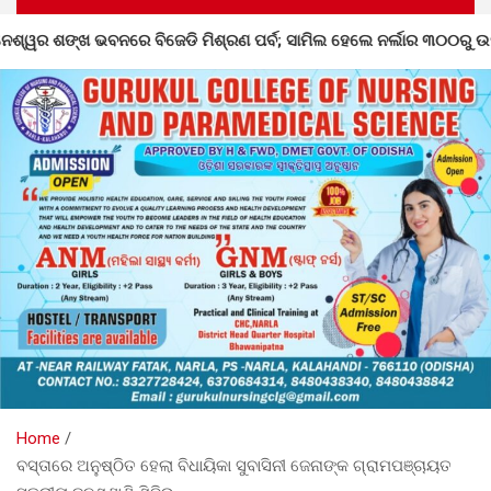
ବ; ସାମିଲ ହେଲେ ନର୍ଲାର ୩୦୦ରୁ ଉର୍ଦ୍ଧ୍ୱ କର୍ମୀ
ସେମିଲିଗୁଡ଼
Home
ବସ୍ତାରେ ଅନୁଷ୍ଠିତ ହେଲା ବିଧାୟିକା ସୁବାସିନୀ ଜେନାଙ୍କ ଗ୍ରାମପଞ୍ଚାୟତ