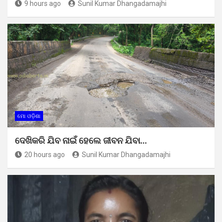
9 hours ago
Sunil Kumar Dhangadamajhi
ମୋ ଓଡ଼ିଶା
ଦେଖିକରି ଯିବ ନାଇଁ ହେଲେ ଜୀବନ ଯିବା…
20 hours ago
Sunil Kumar Dhangadamajhi