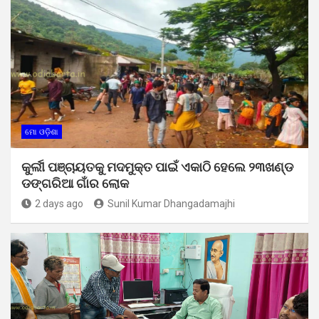
ମୋ ଓଡ଼ିଶା
କୁର୍ଲୀ ପଞ୍ଚାୟତକୁ ମଦମୁକ୍ତ ପାଇଁ ଏକାଠି ହେଲେ ୨୩ଖଣ୍ଡ
ଡଙ୍ଗରିଆ ଗାଁର ଲୋକ
2 days ago
Sunil Kumar Dhangadamajhi