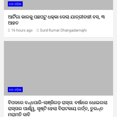
ମୋ ଓଡ଼ିଶା
ଆର୍ଟିଗା କାରକୁ ପଛପଟୁ ଧକ୍କା ଦେଲା ଯାତ୍ରୀବାହୀ ବସ, ୩
ଆହତ
16 hours ago
Sunil Kumar Dhangadamajhi
ମୋ ଓଡ଼ିଶା
ବିପଦରେ ବନ୍ଧପାରି-ଲାଞ୍ଜିଗଡ଼ ରାସ୍ତା: ବର୍ଷାରେ ଧୋଇଗଲା
ରାସ୍ତାର ପାର୍ଶ୍ୱ, ସୃଷ୍ଟି ହେଲା ବିରାଟକାୟ ଗର୍ତ୍ତ, ତୁରନ୍ତ
ମରାମତି ଦାବି