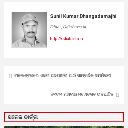
Sunil Kumar Dhangadamajhi
𝐸𝑑𝑖𝑡𝑜𝑟, 𝑂𝑑𝑖𝑎𝐵𝑎𝑟𝑡𝑎.𝑖𝑛
http://odiabarta.in
Post
ବାଲେଶ୍ଵରରେ ଏକତା ପଦଯାତ୍ରା ପାଇଁ ସାମ୍ବାଦିକ ସମ୍ମିଳନୀ
navigation
୬୧ତମ ମହାବୀର ମହୋତ୍ସବ ଉଦଘାଟିତ
ସତେଜ ବାର୍ତ୍ତା