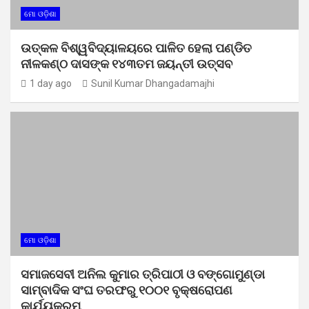
ମୋ ଓଡ଼ିଶା
ଉତ୍କଳ ବିଶ୍ୱବିଦ୍ୟାଳୟରେ ପାଳିତ ହେଲା ପଣ୍ଡିତ
ନୀଳକଣ୍ଠ ଦାସଙ୍କ ୧୪୩ତମ ଜୟନ୍ତୀ ଉତ୍ସବ
1 day ago
Sunil Kumar Dhangadamajhi
ମୋ ଓଡ଼ିଶା
ସମାଜସେବୀ ଅନିଲ କୁମାର ତ୍ରିପାଠୀ ଓ ବଙ୍ଗୋମୁଣ୍ଡା
ସାମ୍ବାଦିକ ସଂଘ ତରଫରୁ ୧୦୦୧ ବୃକ୍ଷରୋପଣ
କାର୍ଯ୍ୟକ୍ରମ