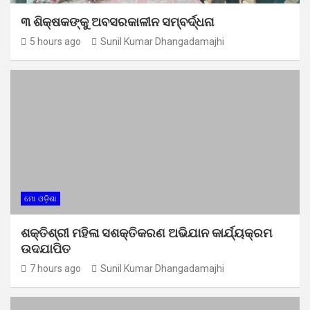
୩ ଶିକ୍ଷକଙ୍କୁ ଅବସରକାଳୀନ ସମ୍ବର୍ଦ୍ଧନା
5 hours ago
Sunil Kumar Dhangadamajhi
ମୋ ଓଡ଼ିଶା
ଶକ୍ତିଶ୍ରୀ ମହିଳା ସଶକ୍ତିକରଣ ଅଭିଯାନ କାର୍ଯ୍ୟକ୍ରମ
ଉଦଯାପିତ
7 hours ago
Sunil Kumar Dhangadamajhi