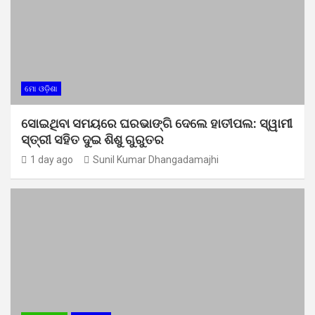
ମୋ ଓଡ଼ିଶା
ସୋଇଥିବା ସମୟରେ ଘରଭାଙ୍ଗି ଦେଲେ ହାତୀପଲ: ସ୍ୱାମୀ
ସ୍ତ୍ରୀ ସହିତ ଦୁଇ ଶିଶୁ ଗୁରୁତର
1 day ago
Sunil Kumar Dhangadamajhi