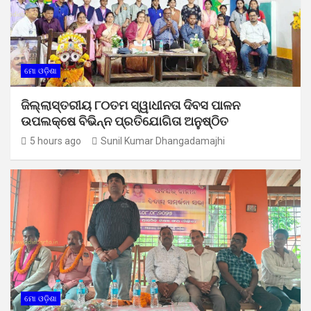
ମୋ ଓଡ଼ିଶା
ଜିଲ୍ଲାସ୍ତରୀୟ ୮୦ତମ ସ୍ୱାଧୀନତା ଦିବସ ପାଳନ
ଉପଲକ୍ଷେ ବିଭିନ୍ନ ପ୍ରତିଯୋଗିତା ଅନୁଷ୍ଠିତ
5 hours ago
Sunil Kumar Dhangadamajhi
ମୋ ଓଡ଼ିଶା