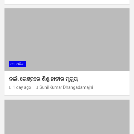
ମୋ ଓଡ଼ିଶା
ନର୍ଲା ରେଞ୍ଜରେ ଶିଶୁ ହାତୀର ମୃତ୍ୟୁ
1 day ago
Sunil Kumar Dhangadamajhi