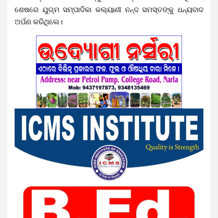
ଶେଷରେ ଯୁଗ୍ମ ସମ୍ପାଦିକା କଲ୍ୟାଣୀ ନନ୍ଦ ସମସ୍ତଙ୍କୁ ଧନ୍ୟବାଦ
ଅର୍ପଣ କରିଥିଲେ।