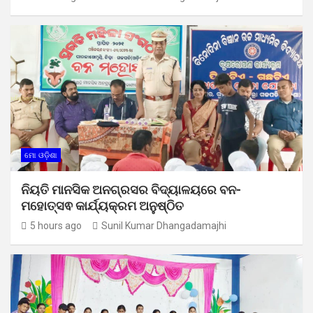
ମୋ ଓଡ଼ିଶା
ନିୟତି ମାନସିକ ଅନଗ୍ରସର ବିଦ୍ୟାଳୟରେ ବନ-
ମହୋତ୍ସଵ କାର୍ଯ୍ୟକ୍ରମ ଅନୁଷ୍ଠିତ
5 hours ago
Sunil Kumar Dhangadamajhi