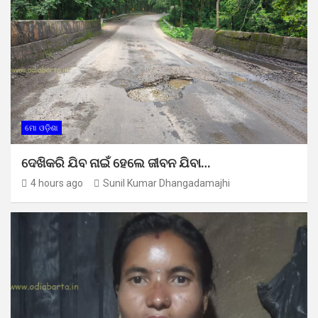
ମୋ ଓଡ଼ିଶା
ଦେଖିକରି ଯିବ ନାଇଁ ହେଲେ ଜୀବନ ଯିବା…
4 hours ago
Sunil Kumar Dhangadamajhi