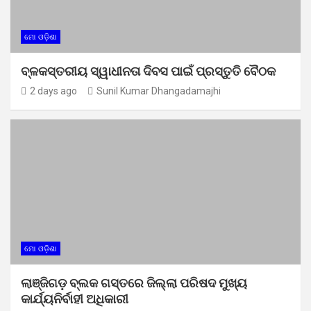
ମୋ ଓଡ଼ିଶା
ବ୍ଳକସ୍ତରୀୟ ସ୍ୱାଧୀନତା ଦିବସ ପାଇଁ ପ୍ରସ୍ତୁତି ବୈଠକ
2 days ago
Sunil Kumar Dhangadamajhi
ମୋ ଓଡ଼ିଶା
ଲାଞ୍ଜିଗଡ଼ ବ୍ଲକ ଗସ୍ତରେ ଜିଲ୍ଲା ପରିଷଦ ମୁଖ୍ୟ
କାର୍ଯ୍ୟନିର୍ବାହୀ ଅଧିକାରୀ