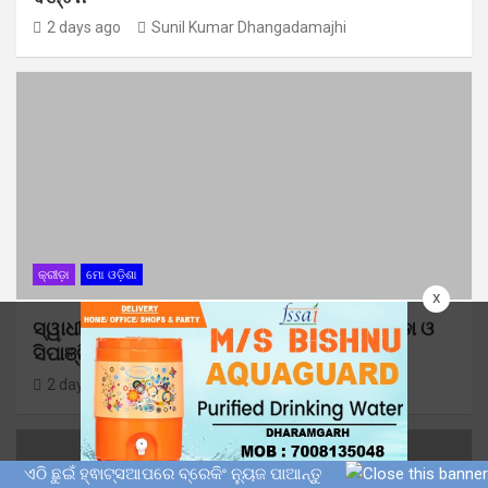
2 days ago
Sunil Kumar Dhangadamajhi
କ୍ରୀଡ଼ା
ମୋ ଓଡ଼ିଶା
x
ସ୍ୱାଧୀନତା କପ ଫୁଟବଲ ଚମ୍ପିୟାନସିପରେ ବାଲିଗୁଡା ଓ
ସିପାଞ୍ଜିରୀ ଦଳ ବିଜୟୀ
2 days ago
Sunil Kumar Dhangadamajhi
ଏଠି ଛୁଇଁ ହ୍ଵାଟ୍ସଆପରେ ବ୍ରେକିଂ ନ୍ୟୁଜ ପାଆନ୍ତୁ