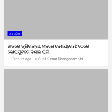
ମୋ ଓଡ଼ିଶା
ହାତରେ ତ୍ରିରଙ୍ଗା, ମନରେ ଦେଶପ୍ରେମ: ୧୦ରେ
କୋରାପୁଟରେ ବିଶାଳ ରାଲି
13 hours ago
Sunil Kumar Dhangadamajhi