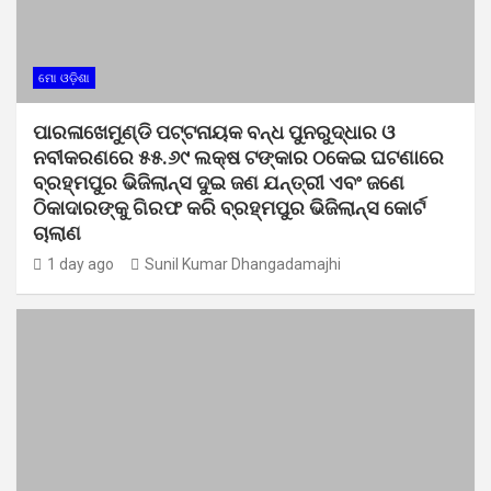
ମୋ ଓଡ଼ିଶା
ପାରଳାଖେମୁଣ୍ଡି ପଟ୍ଟନାୟକ ବନ୍ଧ ପୁନରୁଦ୍ଧାର ଓ
ନବୀକରଣରେ ୫୫.୬୯ ଲକ୍ଷ ଟଙ୍କାର ଠକେଇ ଘଟଣାରେ
ବ୍ରହ୍ମପୁର ଭିଜିଲାନ୍ସ ଦୁଇ ଜଣ ଯନ୍ତ୍ରୀ ଏବଂ ଜଣେ
ଠିକାଦାରଙ୍କୁ ଗିରଫ କରି ବ୍ରହ୍ମପୁର ଭିଜିଲାନ୍ସ କୋର୍ଟ
ଚାଲାଣ
1 day ago
Sunil Kumar Dhangadamajhi