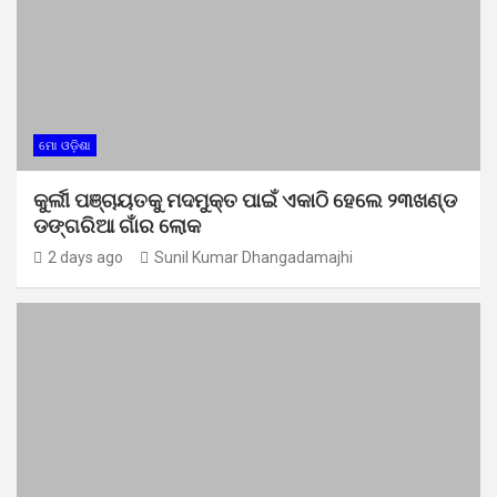
ମୋ ଓଡ଼ିଶା
କୁର୍ଲୀ ପଞ୍ଚାୟତକୁ ମଦମୁକ୍ତ ପାଇଁ ଏକାଠି ହେଲେ ୨୩ଖଣ୍ଡ
ଡଙ୍ଗରିଆ ଗାଁର ଲୋକ
2 days ago
Sunil Kumar Dhangadamajhi