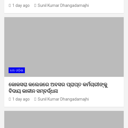
1 day ago
Sunil Kumar Dhangadamajhi
ମୋ ଓଡ଼ିଶା
କୋକସରା କଲେଜରେ ଅବସର ପ୍ରାପ୍ତ କର୍ମଚାରୀଙ୍କୁ
ବିଦାୟ କାଳୀନ ସମ୍ବର୍ଦ୍ଧନା
1 day ago
Sunil Kumar Dhangadamajhi