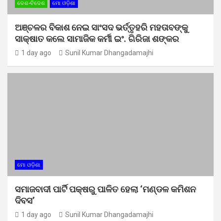
ଦେଶ-ବିଦେଶ
ମୋ ଓଡ଼ିଶା
ଅଞ୍ଚଳର ବିକାଶ ନେଇ ସାଂସଦ ଭର୍ତ୍ତୃହରି ମହତାବଙ୍କୁ
ସାକ୍ଷାତ କଲେ ସାମାଜିକ କର୍ମୀ ଇଂ. ଗିରିଜା ଶଙ୍କର
1 day ago
Sunil Kumar Dhangadamajhi
ମୋ ଓଡ଼ିଶା
ସମାଜବାଦୀ ପାର୍ଟି ପକ୍ଷରୁ ପାଳିତ ହେଲା ‘ମଣ୍ଡଳ କମିଶନ
ଦିବସ’
1 day ago
Sunil Kumar Dhangadamajhi