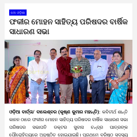
ମୋ ଓଡ଼ିଶା
ଫକୀର ମୋହନ ସାହିତ୍ୟ ପରିଷଦର ବାର୍ଷିକ
ସାଧାରଣ ସଭା
ଓଡ଼ିଆ ବାର୍ତ୍ତା/ ବାଲେଶ୍ବର (କୃଷ୍ଣ କୁମାର ମହାନ୍ତି):
କବିତୀର୍ଥ ଶାନ୍ତି
କାନନ ଠାରେ ଫକୀର ମୋହନ ସାହିତ୍ୟ ପରିଷଦର ବାର୍ଷିକ ସାଧାରଣ ସଭା
ପରିଷଦର ସଭାପତି ଡକ୍ଟର ସୁବାସ ଚନ୍ଦ୍ର ପାତ୍ରଙ୍କ
ପୌରୋହିତ୍ୟରେ ଅନୁଷ୍ଠିତ ହୋଇଯାଇଛି। ପ୍ରଥମେ ବରିଷ୍ଠ ସଦସ୍ୟ