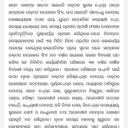
ଶରତ ଦାଶଙ୍କ ସମେତ ସଭାପତି ଡକ୍ଟର ସୁବାସ ଚନ୍ଦ୍ର ପାତ୍ର
ସମ୍ପାଦକ ଡକ୍ଟର ରତ୍ନାକର ସିଂହ, ଉପ ସଭାପତି ଦୀନବନ୍ଧୁ ଲେଙ୍କା,
କୋଷାଧ୍ୟକ୍ଷ ତପନ ରାୟ, ଯୁଗ୍ମ ସମ୍ପାଦିକା କଲ୍ୟାଣୀ ନନ୍ଦ,
ସଦସ୍ୟା ଯଶୋଧାରା ଦାସ, ସଦସ୍ୟ ପ୍ରଦୀପ ଚାଟାର୍ଜୀ ଫକୀର ମୋହନଙ୍କ
ପ୍ରତିମୂର୍ତ୍ତିରେ ପୁଷ୍ପାର୍ଘ୍ୟ ପ୍ରଦାନ କରିଥିଲେ।ପରେ ଦିବଙ୍ଗତ
ସଦସ୍ୟମାନଙ୍କ ପାଇଁ ଏକ ମିନିଟ ନିରବ ପ୍ରାର୍ଥନା ପରେ ସଭାକାର୍ଯ୍ୟ
ଆରମ୍ଭ ହୋଇଥିଲା।ସଭାପତିଙ୍କ ପ୍ରାକ୍ ସୂଚନା ପରେ ସମ୍ପାଦକ
ଡକ୍ଟର ରତ୍ନାକର ସିଂହ ଗତ ବର୍ଷର ସାଧାରଣ ସଭାର ବିବରଣୀ ପାଠ
କରିବା ସହ ନିର୍ବାଚିତ କାର୍ଯ୍ୟନିର୍ବାହୀ ପରିଷଦର ଏକ ବର୍ଷର ବାର୍ଷିକ
ବିବରଣୀ ମଧ୍ୟ ପାଠ କରିଥିଲେ। ଏହାପରେ ପରିଷଦର ଉନ୍ନତି ପାଇଁ
ଗଠନ ମୂଳକ ପ୍ରସ୍ତାବ ଡକ୍ଟର ହରିଶ୍ଚନ୍ଦ୍ର ବେହେରା, ଡକ୍ଟର
ରାଧାରଞ୍ଜନ ପଟ୍ଟନାୟକ, ପୂର୍ଣ୍ଣଚନ୍ଦ୍ର ପଣ୍ଡା, ଅଧ୍ୟାପକ ଅନିରୁଦ୍ଧ
ବେହେରା, ଶରତ ଚନ୍ଦ୍ର ଦାଶ, ପୁରୁଷୋତ୍ତମ ବିଶ୍ୱାଳ, କାଳିପଦ
ପଣ୍ଡା, ବରିଷ୍ଠ ଆଇନଜୀବୀ ମନୋଜ ନାୟକ, ଆଇନଜୀବୀ ଉତ୍ପଳ
ମହାନ୍ତି, ସନ୍ନ୍ୟାସୀ ବେହେରା, କବି ବିମଳ ଜେନା, ଜିତେନ୍ଦ୍ର ଉପାଧ୍ୟାୟ,
ସୁଧାକର ସେଠୀ ଓ ଗାନ୍ଧିବାଦୀ ତଥା ଆଇନଜୀବୀ ମହମ୍ମଦ ଇସଲାମ
ପ୍ରଭୃତି ମତ ରଖିଥିଲେ। ନୂତନ ସଦସ୍ୟ ମାନଙ୍କୁ ସ୍ୱାଗତ ସହ
ସେମାନଙ୍କର ନାମ ସର୍ବସମ୍ମୁଖରେ ସମ୍ପାଦକ ପାଠ କରିଥିଲେ।