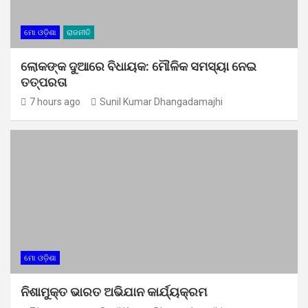
ମୋ ଓଡ଼ିଶା
ରାଜନୀତି
ଲୋକଙ୍କ ଦୁଆରେ ବିଧାୟକ: ମୌଳିକ ସମସ୍ୟା ନେଇ
ତତ୍ପରତା
7 hours ago
Sunil Kumar Dhangadamajhi
ମୋ ଓଡ଼ିଶା
ନିଶାମୁକ୍ତ ଭାରତ ଅଭିଯାନ କାର୍ଯ୍ୟକ୍ରମ