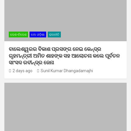
ଦେଶ-ବିଦେଶ
ମୋ ଓଡ଼ିଶା
ରାଜନୀତି
ବାଲେଶ୍ୱରର ବିକାଶ ପ୍ରସଙ୍ଗ ନେଇ କେନ୍ଦ୍ର
ଗୃହମନ୍ତ୍ରୀ ଅମିତ ଶାହଙ୍କ ସହ ଆଲୋଚନା କଲେ ପୂର୍ବତନ
ସାଂସଦ ରବୀନ୍ଦ୍ର ଜେନା
2 days ago
Sunil Kumar Dhangadamajhi