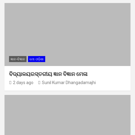
ଜ୍ଞାନ-ବିଜ୍ଞାନ
ମୋ ଓଡ଼ିଶା
ବିଦ୍ୟାଳୟରସ୍ତରୀୟ ଜ୍ଞାନ ବିଜ୍ଞାନ ମେଳା
2 days ago
Sunil Kumar Dhangadamajhi