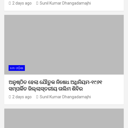
2 days ago
Sunil Kumar Dhangadamajhi
ମୋ ଓଡ଼ିଶା
ଅନୁଷ୍ଠିତ ହେଲା ଯୌତୁକ ନିଷେଧ ଅଧିନିୟମ-୧୯୬୧
ସମ୍ପର୍କିତ ଜିଲ୍ଲାସ୍ତରୀୟ ତାଲିମ ଶିବିର
2 days ago
Sunil Kumar Dhangadamajhi