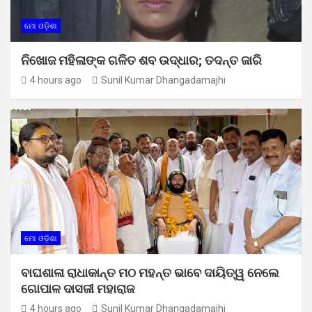
ମୋ ଓଡ଼ିଶା
ନିଖୋଜ ମହିଳାଙ୍କ ଗଳିତ ଶବ ଉଦ୍ଧାର; ତଦନ୍ତ ଜାରି
4 hours ago
Sunil Kumar Dhangadamajhi
ମୋ ଓଡ଼ିଶା
ବାଘଶାଳା ରାଧାକାନ୍ତ ମଠ ମହନ୍ତ ଭାବେ ଦାୟିତ୍ୱ ନେଲେ
ଗୋପାଳ ଦାସଜୀ ମହାରାଜ
4 hours ago
Sunil Kumar Dhangadamajhi