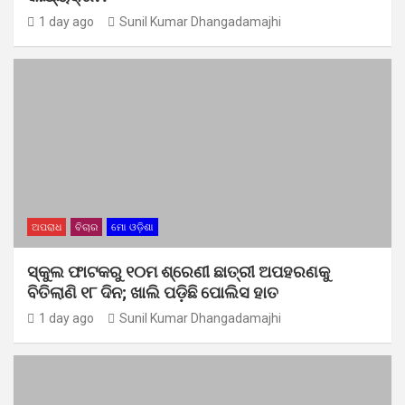
1 day ago
Sunil Kumar Dhangadamajhi
ଅପରାଧ
ବିଚାର
ମୋ ଓଡ଼ିଶା
ସ୍କୁଲ ଫାଟକରୁ ୧୦ମ ଶ୍ରେଣୀ ଛାତ୍ରୀ ଅପହରଣକୁ
ବିତିଲାଣି ୧୮ ଦିନ; ଖାଲି ପଡ଼ିଛି ପୋଲିସ ହାତ
1 day ago
Sunil Kumar Dhangadamajhi