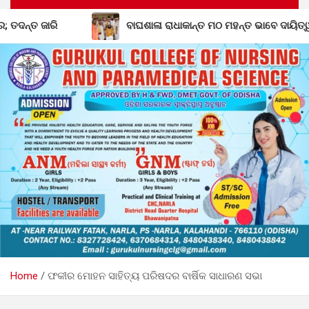
ବାଘଶାଳା ରାଧାକାନ୍ତ ମଠ ମହନ୍ତ ଭାବେ ଦାୟିତ୍ୱ ନେଲେ ଗୋପାଳ ଦାସ
Home
ଫକୀର ମୋହନ ସାହିତ୍ୟ ପରିଷଦର ବାର୍ଷିକ ସାଧାରଣ ସଭା