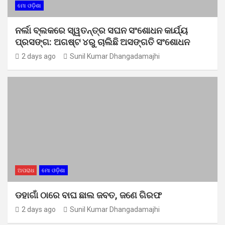
ମୋ ଓଡ଼ିଶା
ନର୍ଲା ବ୍ଲକରେ ସ୍ୱତନ୍ତ୍ର ସଘନ ସଂଶୋଧନ କାର୍ଯ୍ୟ
ପ୍ରସଙ୍ଗ: ଅଗଷ୍ଟ ୪ରୁ ଚାଲିଛି ଅସଙ୍ଗତି ସଂଶୋଧନ
2 days ago
Sunil Kumar Dhangadamajhi
ଅପରାଧ
ମୋ ଓଡ଼ିଶା
ଡହାଗାଁ ଠାରେ ବାଘ ଛାଲ ଜବତ, ଜଣେ ଗିରଫ
2 days ago
Sunil Kumar Dhangadamajhi