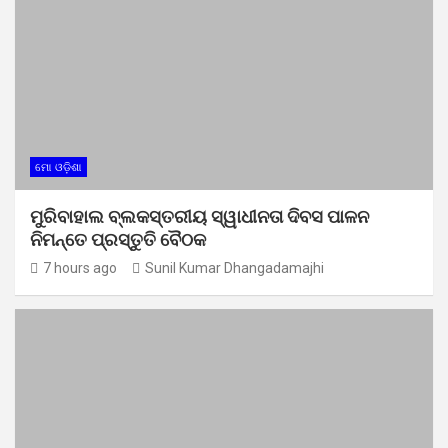
ମୋ ଓଡ଼ିଶା
ମୁରିବାହାଲ ବ୍ଲକସ୍ତରୀୟ ସ୍ୱାଧୀନତା ଦିବସ ପାଳନ
ନିମନ୍ତେ ପ୍ରସ୍ତୁତି ବୈଠକ
7 hours ago
Sunil Kumar Dhangadamajhi