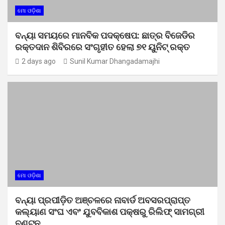
ମୋ ଓଡ଼ିଶା
ବନ୍ୟା ସମୟରେ ମାନବିକ ପଦକ୍ଷେପ: ଛାତ୍ର ବିଜେଡିର
ରକ୍ତଦାନ ଶିବିରରେ ସଂଗୃହୀତ ହେଲା ୭୧ ୟୁନିଟ୍ ରକ୍ତ
2 days ago
Sunil Kumar Dhangadamajhi
ମୋ ଓଡ଼ିଶା
ବନ୍ୟା ପ୍ରପୀଡ଼ିତ ଅଞ୍ଚଳରେ ନାବାର୍ଡ ଅବସରପ୍ରାପ୍ତ
କଲ୍ୟାଣ ସଂଘ ଏବଂ ଯୁବବିକାଶ ପକ୍ଷରୁ ରିଲିଫ୍ ସାମଗ୍ରୀ
ବଣ୍ଟନ