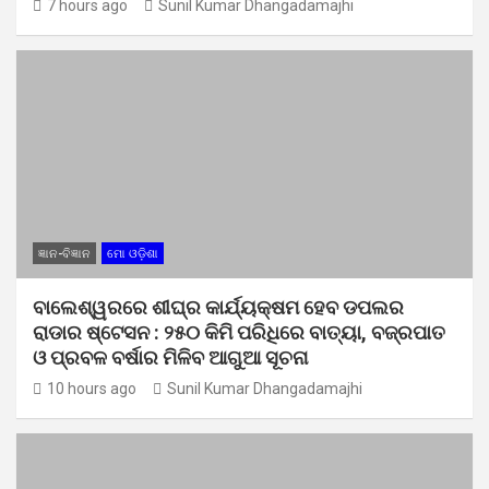
7 hours ago
Sunil Kumar Dhangadamajhi
ଜ୍ଞାନ-ବିଜ୍ଞାନ
ମୋ ଓଡ଼ିଶା
ବାଲେଶ୍ୱରରେ ଶୀଘ୍ର କାର୍ଯ୍ୟକ୍ଷମ ହେବ ଡପଲର
ରାଡାର ଷ୍ଟେସନ : ୨୫୦ କିମି ପରିଧିରେ ବାତ୍ୟା, ବଜ୍ରପାତ
ଓ ପ୍ରବଳ ବର୍ଷାର ମିଳିବ ଆଗୁଆ ସୂଚନା
10 hours ago
Sunil Kumar Dhangadamajhi