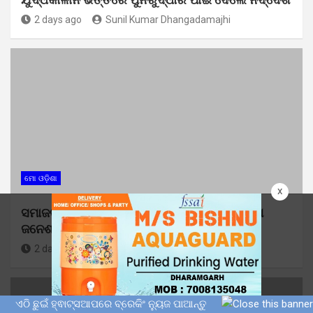
2 days ago
Sunil Kumar Dhangadamajhi
ମୋ ଓଡ଼ିଶା
x
ସମାଜବାଦୀ ପାର୍ଟି ପକ୍ଷରୁ ପାଳିତ ହେଲା ଛୋଟ ଲୋହିଆ
ଜନେଶ୍ୱର ମିଶ୍ରଙ୍କ ଜନ୍ମ ଦିବସ
2 days ago
Sunil Kumar Dhangadamajhi
ଏଠି ଛୁଇଁ ହ୍ଵାଟ୍ସଆପରେ ବ୍ରେକିଂ ନ୍ୟୁଜ ପାଆନ୍ତୁ