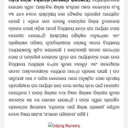
ଭୋପାଲ ସ୍ଥିତ ଆଞ୍ଚଳିକ ଶିକ୍ଷା ସଂସ୍ଥାନ ଠାରେ ନଭେମ୍ବର ୧୮ରୁ
୨୩ ଯାଏ ୫୨ତମ ରାଷ୍ଟ୍ରୀୟ ବାଲ ବୈଜ୍ଞାନିକ ପ୍ରଦର୍ଶନୀ ଆୟୋଜିତ
ହେଉଛି | ଏଥିରେ ଭାଗ ନେବାକୁ ବଲାଙ୍ଗୀର ଜିଲ୍ଲା ତୁରେକେଲା
ବ୍ଲକର ଝରଣୀ ଓଡ଼ିଶା ଆଦର୍ଶ ବିଦ୍ୟାଳୟ ଛାତ୍ର ରାଜ ଆର୍ଯ୍ୟନ ଦୋରା
ମନୋନୀତ ହୋଇଛନ୍ତି |ରାଷ୍ଟ୍ରୀୟ ଶୈକ୍ଷିକ ଅନୁସନ୍ଧାନ ଏବଂ
ପ୍ରଶିକ୍ଷଣ ପରିଷଦ, ନୂଆଦିଲ୍ଲୀଙ୍କ ପକ୍ଷରୁ ଏନେଇ ବିଦ୍ୟାଳୟ
ଅଧ୍ୟକ୍ଷଙ୍କୁ ସୂଚିତ କରାଯାଇଛି | କଣ୍ଟାବାଞ୍ଜି ସହରର ରାଜେନ୍ଦ୍ର
ଦୋରା ଓ ପଙ୍କଜିନୀ ଦୋରାଙ୍କ ପୁତ୍ର ରାଜ ଆର୍ଯ୍ୟନଙ୍କ ଚୟନ ନେଇ
ବିଦ୍ୟାଳୟ ଅଧ୍ୟକ୍ଷ ଚନ୍ଦନ କୁମାର ମହାକୁଡ଼ ଏବଂ ସହକର୍ମୀଙ୍କ
ସମେତ ଅଞ୍ଚଳବାସୀଙ୍କ ମଧ୍ୟରେ ଆନନ୍ଦ ପ୍ରକାଶ ପାଇଛି | ଗତ
ଜାନୁଆରୀ ମାସ ୬ ତାରିଖ କୋଲକାତା ଠାରେ ଅନୁଷ୍ଠିତ ଜୋନ ସ୍ତରୀୟ
ପ୍ରଦର୍ଶନୀରେ ରାଜ ଆର୍ଯ୍ୟନ ଭାଗ ନେଇ ଜାତୀୟ ସ୍ତର ପାଇଁ ମନୋନୀତ
ହୋଇଥିଲେ | ଗାଇଡ଼ ଶିକ୍ଷକ ତଥା ବିଜ୍ଞାନ ଶିକ୍ଷକ ଦିଲ୍ଲୀପ କୁମାର
ଶବରଙ୍କ ସହ ସେ ଭୋପାଳ ଯାଇଛନ୍ତି | ତାଙ୍କ ଦ୍ୱାରା ପ୍ରଦର୍ଶିତ
ପ୍ରକଳ୍ପର ଶିରୋନାମା ‘ବଧିରଙ୍କ ପାଇଁ ଶିକ୍ଷା ପ୍ରଣାଳୀ’ ରହିଥିବା
ବେଳେ ବିଷୟ ସାରାଂଶ ‘ସଂସାଧନ ପରିଚାଳନା’ ରହିଛି |