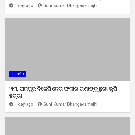
1 day ago
Sunil Kumar Dhangadamajhi
ମୋ ଓଡ଼ିଶା
ଏମ୍. ରାମପୁର ବିଜେପି ନେତା ଫକୀର ରଣାଙ୍କୁ ଛୁରୀ ଭୁଷି
ହତ୍ୟା
1 day ago
Sunil Kumar Dhangadamajhi