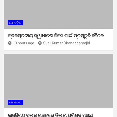
ମୋ ଓଡ଼ିଶା
ବ୍ଳକସ୍ତରୀୟ ସ୍ୱାଧୀନତା ଦିବସ ପାଇଁ ପ୍ରସ୍ତୁତି ବୈଠକ
13 hours ago
Sunil Kumar Dhangadamajhi
ମୋ ଓଡ଼ିଶା
ଲାଞ୍ଜିଗଡ଼ ବ୍ଲକ ଗସ୍ତରେ ଜିଲ୍ଲା ପରିଷଦ ମୁଖ୍ୟ