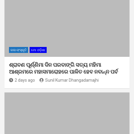
କଳା-ସଂସ୍କୃତି
ମୋ ଓଡ଼ିଶା
ଶ୍ରାବଣ ପୂର୍ଣ୍ଣିମା ଦିନ ପରବାଙ୍ଗି ସତ୍ୟ ମହିମା
ଆଶ୍ରମରେ ମହାସମାରୋହରେ ପାଳିତ ହେବ ନବାନ୍ନ ପର୍ବ
2 days ago
Sunil Kumar Dhangadamajhi