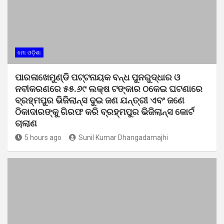
ମୋ ଓଡ଼ିଶା
ପାରଳାଖେମୁଣ୍ଡି ପଟ୍ଟନାୟକ ବନ୍ଧ ପୁନରୁଦ୍ଧାର ଓ
ନବୀକରଣରେ ୫୫.୬୯ ଲକ୍ଷ ଟଙ୍କାର ଠକେଇ ଘଟଣାରେ
ବ୍ରହ୍ମପୁର ଭିଜିଲାନ୍ସ ଦୁଇ ଜଣ ଯନ୍ତ୍ରୀ ଏବଂ ଜଣେ
ଠିକାଦାରଙ୍କୁ ଗିରଫ କରି ବ୍ରହ୍ମପୁର ଭିଜିଲାନ୍ସ କୋର୍ଟ
ଚାଲାଣ
5 hours ago
Sunil Kumar Dhangadamajhi