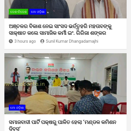
ଦେଶ-ବିଦେଶ
ମୋ ଓଡ଼ିଶା
ଅଞ୍ଚଳର ବିକାଶ ନେଇ ସାଂସଦ ଭର୍ତ୍ତୃହରି ମହତାବଙ୍କୁ
ସାକ୍ଷାତ କଲେ ସାମାଜିକ କର୍ମୀ ଇଂ. ଗିରିଜା ଶଙ୍କର
3 hours ago
Sunil Kumar Dhangadamajhi
ମୋ ଓଡ଼ିଶା
ସମାଜବାଦୀ ପାର୍ଟି ପକ୍ଷରୁ ପାଳିତ ହେଲା ‘ମଣ୍ଡଳ କମିଶନ
ଦିବସ’