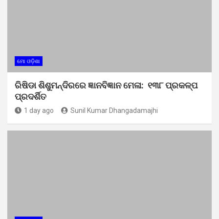
ମୋ ଓଡ଼ିଶା
ରିଷିଡା ଶିଶୁମନ୍ଦିରରେ ଜ୍ଞାନବିଜ୍ଞାନ ମେଳା: ୧୩୮ ପ୍ରକଳ୍ପ
ପ୍ରଦର୍ଶିତ
1 day ago
Sunil Kumar Dhangadamajhi