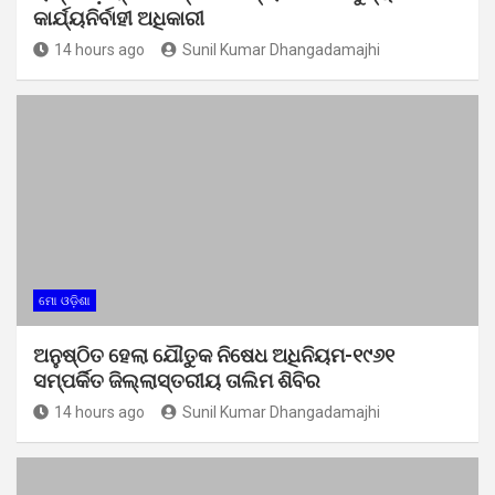
କାର୍ଯ୍ୟନିର୍ବାହୀ ଅଧିକାରୀ
14 hours ago
Sunil Kumar Dhangadamajhi
ମୋ ଓଡ଼ିଶା
ଅନୁଷ୍ଠିତ ହେଲା ଯୌତୁକ ନିଷେଧ ଅଧିନିୟମ-୧୯୬୧
ସମ୍ପର୍କିତ ଜିଲ୍ଲାସ୍ତରୀୟ ତାଲିମ ଶିବିର
14 hours ago
Sunil Kumar Dhangadamajhi