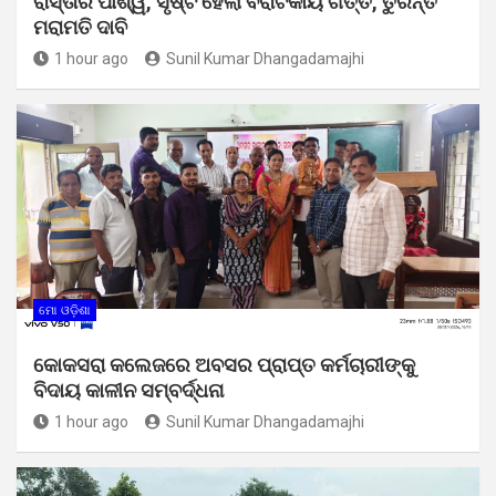
ରାସ୍ତାର ପାର୍ଶ୍ୱ, ସୃଷ୍ଟି ହେଲା ବିରାଟକାୟ ଗର୍ତ୍ତ, ତୁରନ୍ତ
ମରାମତି ଦାବି
1 hour ago
Sunil Kumar Dhangadamajhi
ମୋ ଓଡ଼ିଶା
କୋକସରା କଲେଜରେ ଅବସର ପ୍ରାପ୍ତ କର୍ମଚାରୀଙ୍କୁ
ବିଦାୟ କାଳୀନ ସମ୍ବର୍ଦ୍ଧନା
1 hour ago
Sunil Kumar Dhangadamajhi