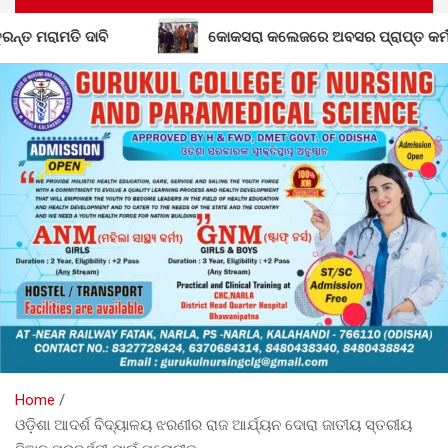
କୋକସରା କଲେଜରେ ଅବସର ପ୍ରାପ୍ତ କର୍ମଚାରୀଙ୍କୁ ବିଦାୟ କାଳୀ
Home
ଓଡ଼ିଶା ଆଦର୍ଶ ବିଦ୍ୟାଳୟ ଝରଣୀର ରାଜ ଆର୍ଯ୍ୟନ ଦୋରା ଜାତୀୟ ସ୍ତରୀୟ