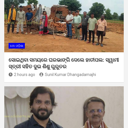
ମୋ ଓଡ଼ିଶା
ସୋଇଥିବା ସମୟରେ ଘରଭାଙ୍ଗି ଦେଲେ ହାତୀପଲ: ସ୍ୱାମୀ
ସ୍ତ୍ରୀ ସହିତ ଦୁଇ ଶିଶୁ ଗୁରୁତର
2 hours ago
Sunil Kumar Dhangadamajhi