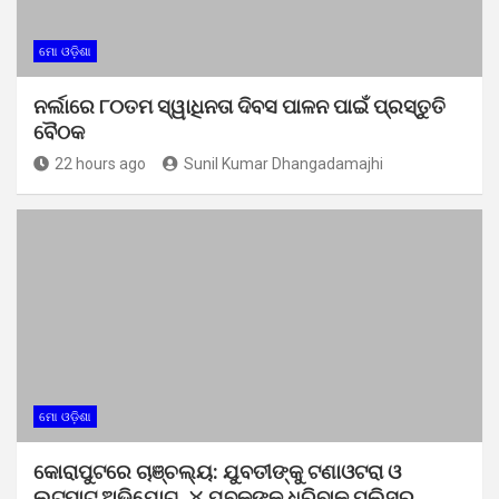
ମୋ ଓଡ଼ିଶା
ନର୍ଲାରେ ୮୦ତମ ସ୍ୱାଧିନତା ଦିବସ ପାଳନ ପାଇଁ ପ୍ରସ୍ତୁତି
ବୈଠକ
22 hours ago
Sunil Kumar Dhangadamajhi
ମୋ ଓଡ଼ିଶା
କୋରାପୁଟରେ ଚାଞ୍ଚଲ୍ୟ: ଯୁବତୀଙ୍କୁ ଟଣାଓଟରା ଓ
ଲୁଟପାଟ୍ ଅଭିଯୋଗ, ୪ ଯୁବକଙ୍କୁ ଧରିବାକୁ ପୁଲିସର