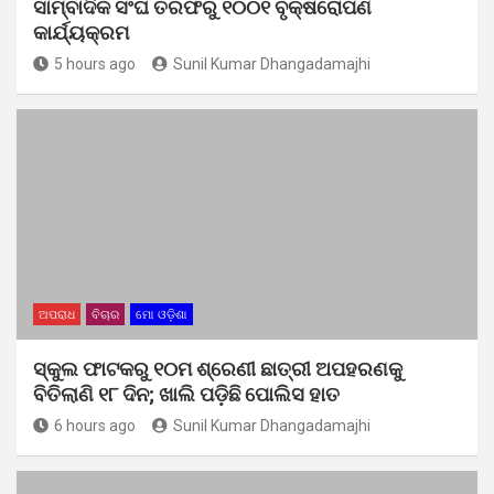
ସାମ୍ବାଦିକ ସଂଘ ତରଫରୁ ୧୦୦୧ ବୃକ୍ଷରୋପଣ
କାର୍ଯ୍ୟକ୍ରମ
5 hours ago
Sunil Kumar Dhangadamajhi
ଅପରାଧ
ବିଚାର
ମୋ ଓଡ଼ିଶା
ସ୍କୁଲ ଫାଟକରୁ ୧୦ମ ଶ୍ରେଣୀ ଛାତ୍ରୀ ଅପହରଣକୁ
ବିତିଲାଣି ୧୮ ଦିନ; ଖାଲି ପଡ଼ିଛି ପୋଲିସ ହାତ
6 hours ago
Sunil Kumar Dhangadamajhi