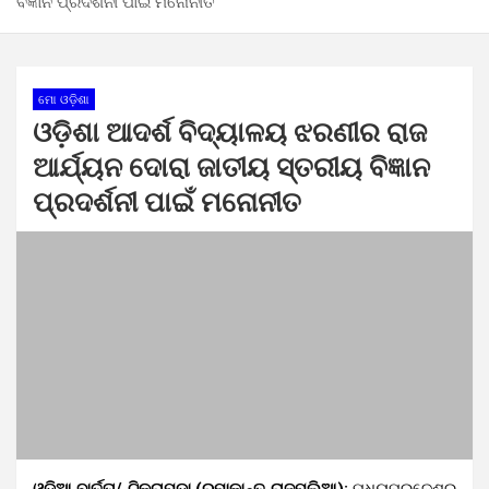
ବିଜ୍ଞାନ ପ୍ରଦର୍ଶନୀ ପାଇଁ ମନୋନୀତ
ମୋ ଓଡ଼ିଶା
ଓଡ଼ିଶା ଆଦର୍ଶ ବିଦ୍ୟାଳୟ ଝରଣୀର ରାଜ
ଆର୍ଯ୍ୟନ ଦୋରା ଜାତୀୟ ସ୍ତରୀୟ ବିଜ୍ଞାନ
ପ୍ରଦର୍ଶନୀ ପାଇଁ ମନୋନୀତ
ଓଡ଼ିଆ ବାର୍ତ୍ତା/ ଟିକ୍ରାପଡ଼ା (ରମାକାନ୍ତ ରାଜପଲିଆ):
ମଧ୍ୟପ୍ରଦେଶର