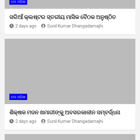
ମୋ ଓଡ଼ିଶା
ସରିଆଁ କ୍ଲଷ୍ଟର ସ୍ତରୀୟ ମାସିକ ବୈଠକ ଅନୁଷ୍ଠିତ
2 days ago
Sunil Kumar Dhangadamajhi
ମୋ ଓଡ଼ିଶା
ଶିକ୍ଷକ ମଦନ ଖମାରୀଙ୍କୁ ଅବସରକାଳୀନ ସମ୍ବର୍ଦ୍ଧନା
2 days ago
Sunil Kumar Dhangadamajhi