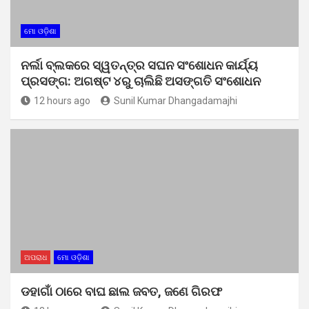
ମୋ ଓଡ଼ିଶା
ନର୍ଲା ବ୍ଲକରେ ସ୍ୱତନ୍ତ୍ର ସଘନ ସଂଶୋଧନ କାର୍ଯ୍ୟ
ପ୍ରସଙ୍ଗ: ଅଗଷ୍ଟ ୪ରୁ ଚାଲିଛି ଅସଙ୍ଗତି ସଂଶୋଧନ
12 hours ago
Sunil Kumar Dhangadamajhi
ଅପରାଧ
ମୋ ଓଡ଼ିଶା
ଡହାଗାଁ ଠାରେ ବାଘ ଛାଲ ଜବତ, ଜଣେ ଗିରଫ