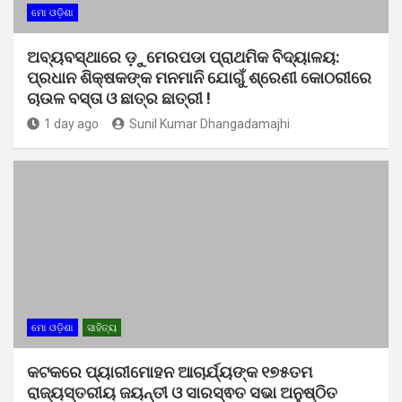
ମୋ ଓଡ଼ିଶା
ଅବ୍ୟବସ୍ଥାରେ ଡ଼ୁମେରପଡା ପ୍ରାଥମିକ ବିଦ୍ୟାଳୟ:
ପ୍ରଧାନ ଶିକ୍ଷକଙ୍କ ମନମାନି ଯୋଗୁଁ ଶ୍ରେଣୀ କୋଠରୀରେ
ଚାଉଳ ବସ୍ତା ଓ ଛାତ୍ର ଛାତ୍ରୀ !
1 day ago
Sunil Kumar Dhangadamajhi
ମୋ ଓଡ଼ିଶା
ସାହିତ୍ୟ
କଟକରେ ପ୍ୟାରୀମୋହନ ଆଚାର୍ଯ୍ୟଙ୍କ ୧୭୫ତମ
ରାଜ୍ୟସ୍ତରୀୟ ଜୟନ୍ତୀ ଓ ସାରସ୍ଵତ ସଭା ଅନୁଷ୍ଠିତ