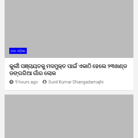
ମୋ ଓଡ଼ିଶା
କୁର୍ଲୀ ପଞ୍ଚାୟତକୁ ମଦମୁକ୍ତ ପାଇଁ ଏକାଠି ହେଲେ ୨୩ଖଣ୍ଡ
ଡଙ୍ଗରିଆ ଗାଁର ଲୋକ
9 hours ago
Sunil Kumar Dhangadamajhi