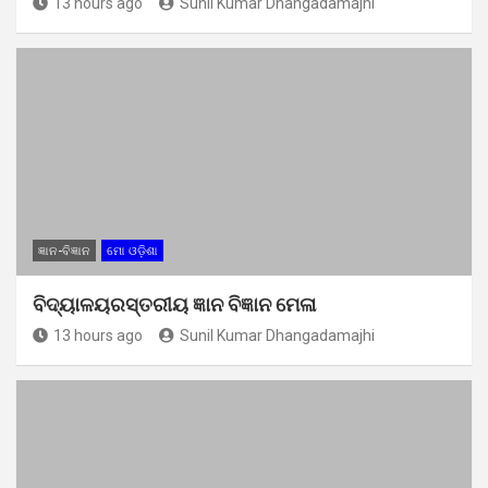
13 hours ago
Sunil Kumar Dhangadamajhi
ଜ୍ଞାନ-ବିଜ୍ଞାନ
ମୋ ଓଡ଼ିଶା
ବିଦ୍ୟାଳୟରସ୍ତରୀୟ ଜ୍ଞାନ ବିଜ୍ଞାନ ମେଳା
13 hours ago
Sunil Kumar Dhangadamajhi