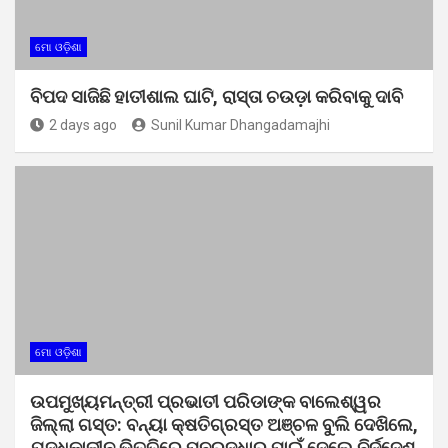
ମୋ ଓଡ଼ିଶା
ବିପଦ ସାଜିଛି ହାତୀଶାଲ ଘାଟି, ରାସ୍ତା ଚଉଡ଼ା କରିବାକୁ ଦାବି
2 days ago
Sunil Kumar Dhangadamajhi
ମୋ ଓଡ଼ିଶା
ଉପମୁଖ୍ୟମନ୍ତ୍ରୀ ପ୍ରଭାତୀ ପରିଡାଙ୍କ ବାଲେଶ୍ୱର
ଜିଲ୍ଲା ଗସ୍ତ: ବନ୍ୟା କ୍ଷତିଗ୍ରସ୍ତ ଅଞ୍ଚଳ ବୁଲି ଦେଖିଲେ,
ଯୁଦ୍ଧକାଳୀନ ଭିତ୍ତିରେ ପୁନରୁଦ୍ଧାର ପାଇଁ ଦେଲେ ନିର୍ଦ୍ଦେଶ