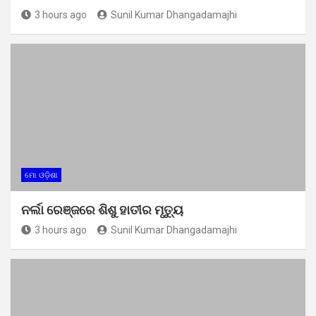
3 hours ago
Sunil Kumar Dhangadamajhi
ମୋ ଓଡ଼ିଶା
ନର୍ଲା ରେଞ୍ଜରେ ଶିଶୁ ହାତୀର ମୃତ୍ୟୁ
3 hours ago
Sunil Kumar Dhangadamajhi