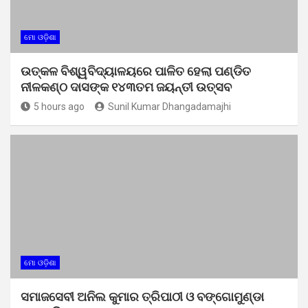
ମୋ ଓଡ଼ିଶା
ଉତ୍କଳ ବିଶ୍ୱବିଦ୍ୟାଳୟରେ ପାଳିତ ହେଲା ପଣ୍ଡିତ
ନୀଳକଣ୍ଠ ଦାସଙ୍କ ୧୪୩ତମ ଜୟନ୍ତୀ ଉତ୍ସବ
5 hours ago
Sunil Kumar Dhangadamajhi
ମୋ ଓଡ଼ିଶା
ସମାଜସେବୀ ଅନିଲ କୁମାର ତ୍ରିପାଠୀ ଓ ବଙ୍ଗୋମୁଣ୍ଡା