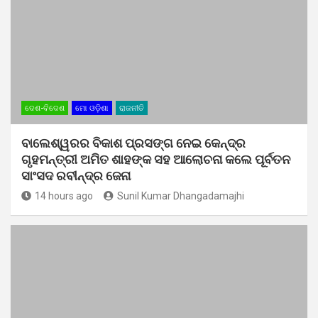
ଦେଶ-ବିଦେଶ
ମୋ ଓଡ଼ିଶା
ରାଜନୀତି
ବାଲେଶ୍ୱରର ବିକାଶ ପ୍ରସଙ୍ଗ ନେଇ କେନ୍ଦ୍ର
ଗୃହମନ୍ତ୍ରୀ ଅମିତ ଶାହଙ୍କ ସହ ଆଲୋଚନା କଲେ ପୂର୍ବତନ
ସାଂସଦ ରବୀନ୍ଦ୍ର ଜେନା
14 hours ago
Sunil Kumar Dhangadamajhi