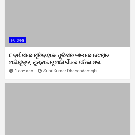
ମୋ ଓଡ଼ିଶା
୮ ବର୍ଷ ପରେ ମୁରିବାହାଲ ପୁଲିସର ଜାଲରେ ଫେରାର
ଅଭିଯୁକ୍ତ, ମୁମ୍ବାଇରୁ ଆସି ଗାଁରେ ପଡିଲା ଧରା
1 day ago
Sunil Kumar Dhangadamajhi