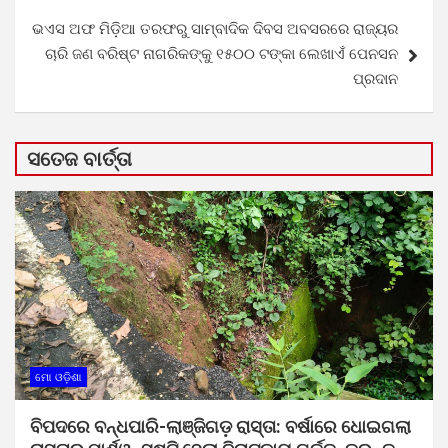
ଭଏସ ଅଫ ମିଡ଼ିଆ ତରଫରୁ ସାମ୍ବାଦିକ ଦିବସ ଅବସରରେ ରାଜ୍ୟର
ଚାରି ଜଣ ବରିଷ୍ଟ ନାଗରିକଙ୍କୁ ୧୫୦୦ ଟଙ୍କା ଲେଖାଏଁ ପେନସନ
ପ୍ରଦାନ
ସତେଜ ବାର୍ତ୍ତା
ମୋ ଓଡ଼ିଶା
ବିପଦରେ ବନ୍ଧପାରି-ଲାଞ୍ଜିଗଡ଼ ରାସ୍ତା: ବର୍ଷାରେ ଧୋଇଗଲା