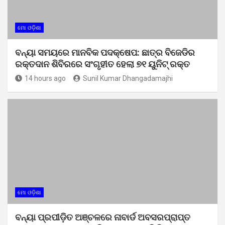
ମୋ ଓଡ଼ିଶା
ବନ୍ୟା ସମୟରେ ମାନବିକ ପଦକ୍ଷେପ: ଛାତ୍ର ବିଜେଡିର
ରକ୍ତଦାନ ଶିବିରରେ ସଂଗୃହୀତ ହେଲା ୭୧ ୟୁନିଟ୍ ରକ୍ତ
14 hours ago
Sunil Kumar Dhangadamajhi
ମୋ ଓଡ଼ିଶା
ବନ୍ୟା ପ୍ରପୀଡ଼ିତ ଅଞ୍ଚଳରେ ନାବାର୍ଡ ଅବସରପ୍ରାପ୍ତ