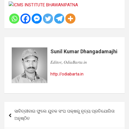
Sunil Kumar Dhangadamajhi
𝐸𝑑𝑖𝑡𝑜𝑟, 𝑂𝑑𝑖𝑎𝐵𝑎𝑟𝑡𝑎.𝑖𝑛
http://odiabarta.in
Post
ସାବିତ୍ରୀବାଇ ଫୁଲେ ଯୁବକ ସଂଘ ପକ୍ଷରୁ ନୃତ୍ୟ ପ୍ରତିଯୋଗିତା
navigation
ଅନୁଷ୍ଠିତ