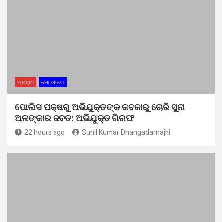
ଅପରାଧ
ମୋ ଓଡ଼ିଶା
ପୋଲିସ ପକ୍ଷରୁ ଅଭିଯୁକ୍ତଙ୍କ କବଜାରୁ ଚୋରି ସୁନା
ଅଳଙ୍କାର ଜବତ: ଅଭିଯୁକ୍ତ ଗିରଫ
22 hours ago
Sunil Kumar Dhangadamajhi