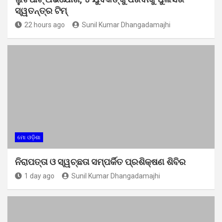
ସ୍ୱତନ୍ତ୍ର ଟିମ୍
22 hours ago
Sunil Kumar Dhangadamajhi
ମୋ ଓଡ଼ିଶା
ନିରାପତ୍ତା ଓ ସ୍ୱଚ୍ଛତା ସମ୍ପର୍କିତ ପ୍ରଶିକ୍ଷଣ ଶିବିର
1 day ago
Sunil Kumar Dhangadamajhi