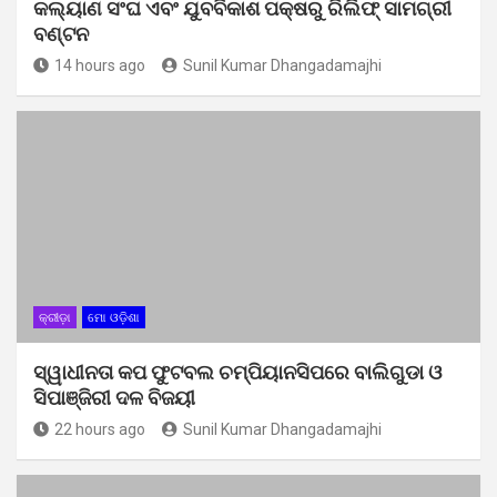
କଲ୍ୟାଣ ସଂଘ ଏବଂ ଯୁବବିକାଶ ପକ୍ଷରୁ ରିଲିଫ୍ ସାମଗ୍ରୀ
ବଣ୍ଟନ
14 hours ago
Sunil Kumar Dhangadamajhi
କ୍ରୀଡ଼ା
ମୋ ଓଡ଼ିଶା
ସ୍ୱାଧୀନତା କପ ଫୁଟବଲ ଚମ୍ପିୟାନସିପରେ ବାଲିଗୁଡା ଓ
ସିପାଞ୍ଜିରୀ ଦଳ ବିଜୟୀ
22 hours ago
Sunil Kumar Dhangadamajhi