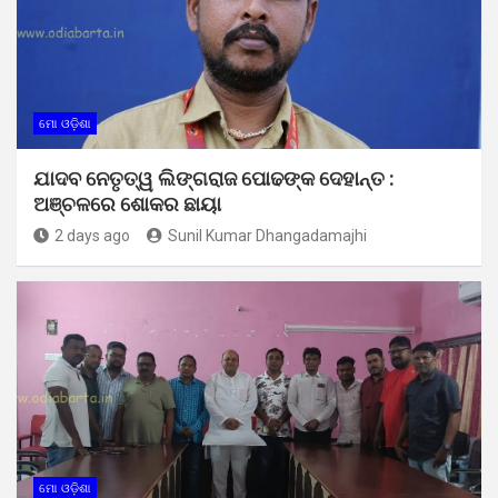
ମୋ ଓଡ଼ିଶା
ଯାଦବ ନେତୃତ୍ୱ ଲିଙ୍ଗରାଜ ପୋଢଙ୍କ ଦେହାନ୍ତ :
ଅଞ୍ଚଳରେ ଶୋକର ଛାୟା
2 days ago
Sunil Kumar Dhangadamajhi
ମୋ ଓଡ଼ିଶା