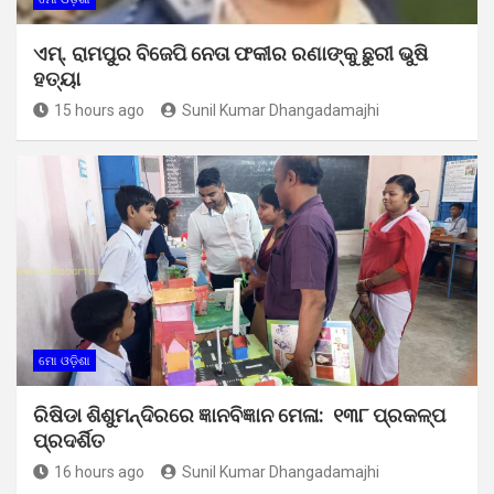
ଏମ୍. ରାମପୁର ବିଜେପି ନେତା ଫକୀର ରଣାଙ୍କୁ ଛୁରୀ ଭୁଷି
ହତ୍ୟା
15 hours ago
Sunil Kumar Dhangadamajhi
ମୋ ଓଡ଼ିଶା
ରିଷିଡା ଶିଶୁମନ୍ଦିରରେ ଜ୍ଞାନବିଜ୍ଞାନ ମେଳା: ୧୩୮ ପ୍ରକଳ୍ପ
ପ୍ରଦର୍ଶିତ
16 hours ago
Sunil Kumar Dhangadamajhi