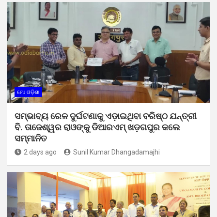
ମୋ ଓଡ଼ିଶା
ସମ୍ଭାବ୍ୟ ରେଳ ଦୁର୍ଘଟଣାକୁ ଏଡ଼ାଇଥିବା ବରିଷ୍ଠ ଯନ୍ତ୍ରୀ
ବି. ତାଜେଶ୍ୱର ରାଓଙ୍କୁ ଡିଆରଏମ୍ ଖଡ଼ଗପୁର କଲେ
ସମ୍ମାନିତ
2 days ago
Sunil Kumar Dhangadamajhi