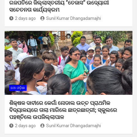
ଗଜପତିରେ ଜିଲ୍ଲାସ୍ତରୀୟ “ତେଜାସ” ଉଦ୍ୟୋଗୀ
ସଚେତନତା କାର୍ଯ୍ୟକ୍ରମ
2 days ago
Sunil Kumar Dhangadamajhi
ମୋ ଓଡ଼ିଶା
ଶିକ୍ଷକ ଦାବୀରେ କେଗାଁ ନୋଡାଲ ଉଚ୍ଚ ପ୍ରାଥମିକ
ବିଦ୍ୟାଳୟରେ ତାଲା ମାରିଲେ ଛାତ୍ରଛାତ୍ରୀ; ସ୍କୁଲରେ
ପହଞ୍ଚିଲେ ଉପଜିଲ୍ଲାପାଳ
2 days ago
Sunil Kumar Dhangadamajhi