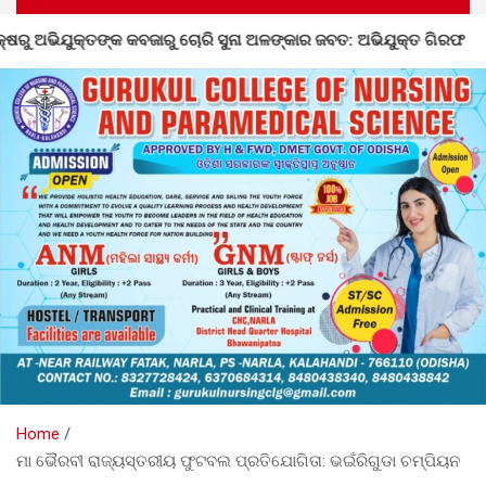
ଳଙ୍କାର ଜବତ: ଅଭିଯୁକ୍ତ ଗିରଫ
ନର୍ଲାରେ ୮୦ତମ ସ୍ୱାଧିନତା ଦ
Home
ମା ଭୈରବୀ ରାଜ୍ୟସ୍ତରୀୟ ଫୁଟବଲ ପ୍ରତିଯୋଗିତା: ଭଇଁରିଗୁଡା ଚମ୍ପିୟନ