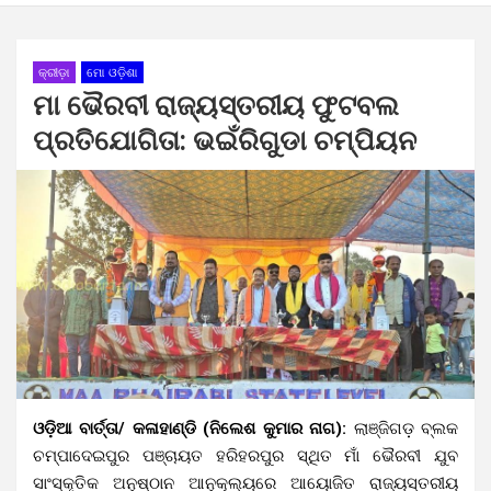
କ୍ରୀଡ଼ା
ମୋ ଓଡ଼ିଶା
ମା ଭୈରବୀ ରାଜ୍ୟସ୍ତରୀୟ ଫୁଟବଲ
ପ୍ରତିଯୋଗିତା: ଭଇଁରିଗୁଡା ଚମ୍ପିୟନ
ଓଡ଼ିଆ ବାର୍ତ୍ତା/ କଳାହାଣ୍ଡି (ନିଲେଶ କୁମାର ନାଗ):
ଲାଞ୍ଜିଗଡ଼ ବ୍ଲକ
ଚମ୍ପାଦେଇପୁର ପଞ୍ଚାୟତ ହରିହରପୁର ସ୍ଥିତ ମାଁ ଭୈରବୀ ଯୁବ
ସାଂସ୍କୃତିକ ଅନୁଷ୍ଠାନ ଆନୁକୂଲ୍ୟରେ ଆୟୋଜିତ ରାଜ୍ୟସ୍ତରୀୟ