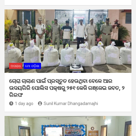
ଅପରାଧ
ମୋ ଓଡ଼ିଶା
ଚୋରା ଚାଲାଣ ପାଇଁ ପ୍ରସ୍ତୁତ ହେଉଥିବା ବେଳେ ଆର
ଉଦୟଗିରି ପୋଲିସ ପକ୍ଷରୁ ୨୫୧ କେଜି ଗଞ୍ଜେଇ ଜବତ, ୨
ଗିରଫ
1 day ago
Sunil Kumar Dhangadamajhi