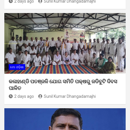
2 days ago
Sunil Kumar Dhangadamajhi
ମୋ ଓଡ଼ିଶା
କଳାହାଣ୍ଡି ପତଞ୍ଜଳି ଯୋଗ ସମିତି ପକ୍ଷରୁ ଜଡିବୁଟି ଦିବସ
ପାଳିତ
2 days ago
Sunil Kumar Dhangadamajhi