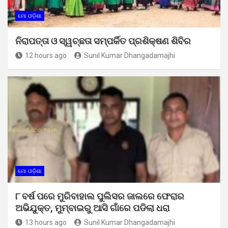
ମୋ ଓଡ଼ିଶା
ନିରାପତ୍ତା ଓ ସ୍ୱଚ୍ଛତା ସମ୍ପର୍କିତ ପ୍ରଶିକ୍ଷଣ ଶିବିର
12 hours ago
Sunil Kumar Dhangadamajhi
ମୋ ଓଡ଼ିଶା
୮ ବର୍ଷ ପରେ ମୁରିବାହାଲ ପୁଲିସର ଜାଲରେ ଫେରାର
ଅଭିଯୁକ୍ତ, ମୁମ୍ବାଇରୁ ଆସି ଗାଁରେ ପଡିଲା ଧରା
13 hours ago
Sunil Kumar Dhangadamajhi