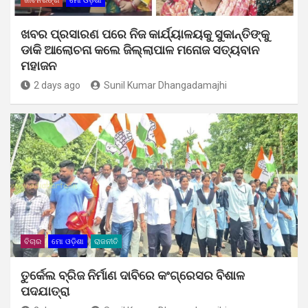
ଜୀବନରଙ୍ଗ
ମୋ ଓଡ଼ିଶା
ଖବର ପ୍ରସାରଣ ପରେ ନିଜ କାର୍ଯ୍ୟାଳୟକୁ ସୁକାନ୍ତିଙ୍କୁ
ଡାକି ଆଲୋଚନା କଲେ ଜିଲ୍ଲାପାଳ ମନୋଜ ସତ୍ୟବାନ
ମହାଜନ
2 days ago
Sunil Kumar Dhangadamajhi
ବିଚାର
ମୋ ଓଡ଼ିଶା
ରାଜନୀତି
ତୁର୍କେଲ ବ୍ରିଜ ନିର୍ମାଣ ଦାବିରେ କଂଗ୍ରେସର ବିଶାଳ
ପଦଯାତ୍ରା