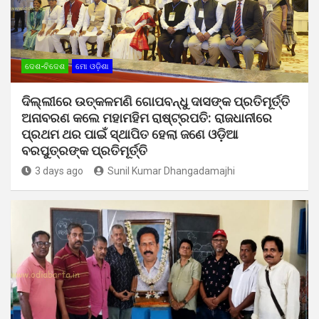
ଦେଶ-ବିଦେଶ
ମୋ ଓଡ଼ିଶା
ଦିଲ୍ଲୀରେ ଉତ୍କଳମଣି ଗୋପବନ୍ଧୁ ଦାସଙ୍କ ପ୍ରତିମୂର୍ତ୍ତି
ଅନାବରଣ କଲେ ମହାମହିମ ରାଷ୍ଟ୍ରପତି: ରାଜଧାନୀରେ
ପ୍ରଥମ ଥର ପାଇଁ ସ୍ଥାପିତ ହେଲା ଜଣେ ଓଡ଼ିଆ
ବରପୁତ୍ରଙ୍କ ପ୍ରତିମୂର୍ତ୍ତି
3 days ago
Sunil Kumar Dhangadamajhi