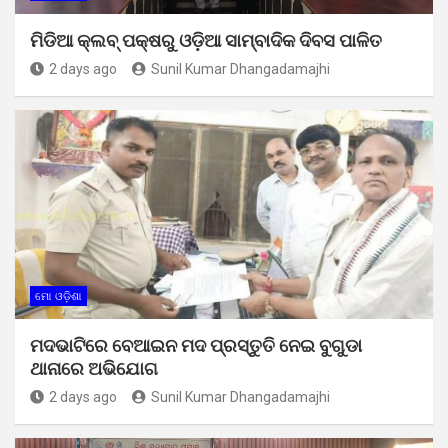
ମିଡିଆ କ୍ଲବ୍ ପକ୍ଷରୁ ଓଡ଼ିଆ ସାମ୍ବାଦିକ ଦିବସ ପାଳିତ
2 days ago
Sunil Kumar Dhangadamajhi
ମୋ ଓଡ଼ିଶା
ମଦଭାଟିରେ ବେଆଇନ ମଦ ପ୍ରସ୍ତୁତି ନେଇ ବୁଗୁଡା
ଥାନାରେ ଅଭିଯୋଗ
2 days ago
Sunil Kumar Dhangadamajhi