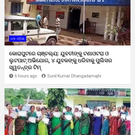
ମୋ ଓଡ଼ିଶା
କୋରାପୁଟରେ ଚାଞ୍ଚଲ୍ୟ: ଯୁବତୀଙ୍କୁ ଟଣାଓଟରା ଓ
ଲୁଟପାଟ୍ ଅଭିଯୋଗ, ୪ ଯୁବକଙ୍କୁ ଧରିବାକୁ ପୁଲିସର
ସ୍ୱତନ୍ତ୍ର ଟିମ୍
6 hours ago
Sunil Kumar Dhangadamajhi