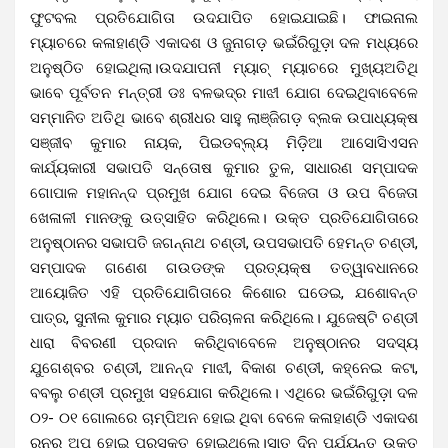
ଫୁଟବଲ ପ୍ରତିଯୋଗିତା ଉଦଯାପିତ ହୋଇଯାଇଛି। ଫାଇନାଲ
ମ୍ୟାଚରେ କଳାହାଣ୍ଡି ଏକାଦଶ ଓ ଜୁନାଗଡ଼ ଭଇଁରିଗୁଡ଼ା ଦଳ ମଧ୍ୟରେ
ଅନୁଷ୍ଠିତ ହୋଇଥିଲା।ଉଦଯାପନୀ ମ୍ୟାଚ୍ ମ୍ୟାଚରେ ମୁଖ୍ୟଅତିଥି
ଭାବେ ପୂର୍ବତନ ମନ୍ତ୍ରୀ ଡଃ ବଳଭଦ୍ର ମାଝୀ ଯୋଗ ଦେଇଥିବାବେଳେ
ସମ୍ମାନିତ ଅତିଥି ଭାବେ ଶ୍ରୀଧର ସାହୁ ଲାଞ୍ଜିଗଡ଼ ବ୍ଲକ ଉପାଧ୍ୟକ୍ଷ
ସଞ୍ଜୀବ କୁମାର ନାୟକ, ପିଇଡବ୍ଲ୍ୟ ମିଡ଼ିଆ ଆସୋସିଏସନ
କାର୍ଯ୍ୟକାରୀ ସଭାପତି ସନ୍ତୋଷ କୁମାର ତୁଳ, ସାଧାରଣ ସମ୍ପାଦକ
ଗୋପାଳ ମହାନନ୍ଦ ପ୍ରମୁଖ ଯୋଗ ଦେଇ ବିଜେତା ଓ ଉପ ବିଜେତା
ଖେଳାଳୀ ମାନଙ୍କୁ ଉତ୍ସାହିତ କରିଥିଲେ। ଉକ୍ତ ପ୍ରତିଯୋଗିତାରେ
ଅନୁଷ୍ଠାନର ସଭାପତି ଜଗନ୍ନାଥ ଚଣ୍ଡୀ, ଉପସଭାପତି ହେମନ୍ତ ଚଣ୍ଡୀ,
ସମ୍ପାଦକ ଗଣେଶ ଗଉଡଙ୍କ ପ୍ରତ୍ୟକ୍ଷ ତତ୍ୱାବଧାନରେ
ଆୟୋଜିତ ଏହି ପ୍ରତିଯୋଗିତାରେ କିଶୋର ଘଡେଇ, ଯଶୋବନ୍ତ
ପାତ୍ର, ସୁନୀଲ କୁମାର ମ୍ୟାଚ ପରିଚାଳନା କରିଥିଲେ। ଯୁଜେଷ୍ଟି ଚଣ୍ଡୀ
ଧାରା ବିବରଣୀ ପ୍ରଦାନ କରିଥିବାବେଳେ ଅନୁଷ୍ଠାନର ସଦସ୍ୟ
ଯୁଗେଶ୍ବର ଚଣ୍ଡୀ, ଆନନ୍ଦ ମାଝୀ, ବିକାଶ ଚଣ୍ଡୀ, କହ୍ନେଇ କଟା,
ବବଲୁ ଚଣ୍ଡୀ ପ୍ରମୁଖ ସହଯୋଗ କରିଥିଲେ। ଏଥିରେ ଭଇଁରିଗୁଡ଼ା ଦଳ
୦୨- ୦୧ ଗୋଲରେ ଚାମ୍ପିଅନ ହୋଇ ଥିବା ବେଳେ କଳାହାଣ୍ଡି ଏକାଦଶ
ରନର୍ ଅପ୍ ହୋଇ ପୁରସ୍କୃତ ହୋଇଥିଲେ।ସାତ ଦିନ ପର୍ଯ୍ୟନ୍ତ ଉକ୍ତ