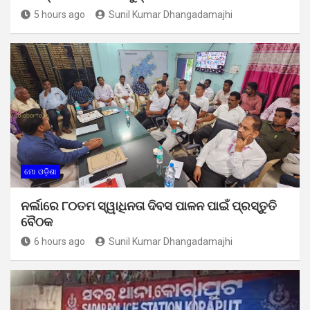
5 hours ago
Sunil Kumar Dhangadamajhi
ମୋ ଓଡ଼ିଶା
ନର୍ଲାରେ ୮୦ତମ ସ୍ୱାଧିନତା ଦିବସ ପାଳନ ପାଇଁ ପ୍ରସ୍ତୁତି
ବୈଠକ
6 hours ago
Sunil Kumar Dhangadamajhi