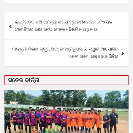
Post
ଲାଞ୍ଜିଗଡ଼ର ଝିଅ ଅନନ୍ୟା ରାଜ୍ୟ ବ୍ୟାଡମିଣ୍ଟନର ବୈଷୟିକ
navigation
ଟ୍ରେନିଂରେ ଭାଗ ନେଇ ହେଲେ ବୈଷୟିକ ଅଧିକାରୀ
ଲକ୍ଷ୍ମୀ ବିକାଶ ଗ୍ରୁପ୍ ଅଫ୍ ଇନଷ୍ଟିଚ୍ୟୁସନ୍ସ ଦ୍ୱାରା ଆୟୋଜିତ
ହେଲା ମେଗା ରକ୍ତଦାନ ଶିବିର
ସତେଜ ବାର୍ତ୍ତା