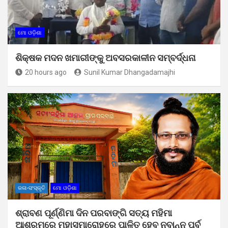
ମୋ ଓଡ଼ିଶା
ଶିକ୍ଷକ ମଦନ ଖମାରୀଙ୍କୁ ଅବସରକାଳୀନ ସମ୍ବର୍ଦ୍ଧନା
20 hours ago
Sunil Kumar Dhangadamajhi
କଳା-ସଂସ୍କୃତି
ମୋ ଓଡ଼ିଶା
ଶ୍ରାବଣ ପୂର୍ଣ୍ଣିମା ଦିନ ପରବାଙ୍ଗି ସତ୍ୟ ମହିମା
ଆଶ୍ରମରେ ମହାସମାରୋହରେ ପାଳିତ ହେବ ନବାନ୍ନ ପର୍ବ