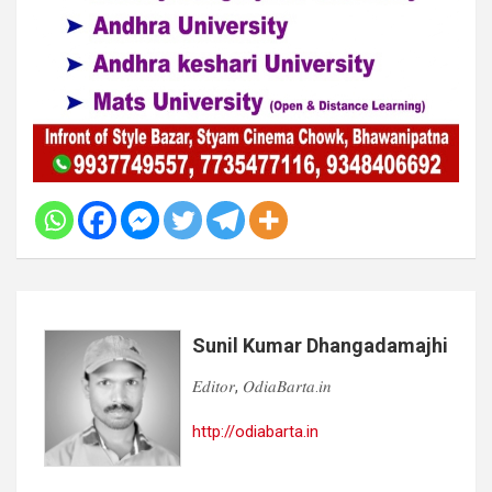
Sunil Kumar Dhangadamajhi
𝐸𝑑𝑖𝑡𝑜𝑟, 𝑂𝑑𝑖𝑎𝐵𝑎𝑟𝑡𝑎.𝑖𝑛
http://odiabarta.in