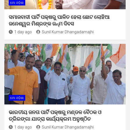
ମୋ ଓଡ଼ିଶା
ସମାଜବାଦୀ ପାର୍ଟି ପକ୍ଷରୁ ପାଳିତ ହେଲା ଛୋଟ ଲୋହିଆ
ଜନେଶ୍ୱର ମିଶ୍ରଙ୍କ ଜନ୍ମ ଦିବସ
1 day ago
Sunil Kumar Dhangadamajhi
ମୋ ଓଡ଼ିଶା
ଭାରତୀୟ ଜନତା ପାର୍ଟି ପକ୍ଷରୁ ମଣ୍ଡଳ ବୈଠକ ଓ
ତ୍ରିରଙ୍ଗା ଯାତ୍ରା କାର୍ଯ୍ୟକ୍ରମ ଅନୁଷ୍ଠିତ
1 day ago
Sunil Kumar Dhangadamajhi