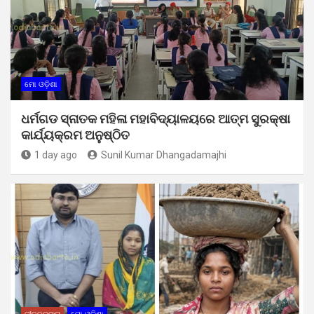
ମୋ ଓଡ଼ିଶା
ଧର୍ମଗଡ ସ୍ନାତକ ମହିଳା ମହାବିଦ୍ୟାଳୟରେ ଆତ୍ମ ସୁରକ୍ଷା
କାର୍ଯ୍ୟକ୍ରମ ଅନୁଷ୍ଠିତ
1 day ago
Sunil Kumar Dhangadamajhi