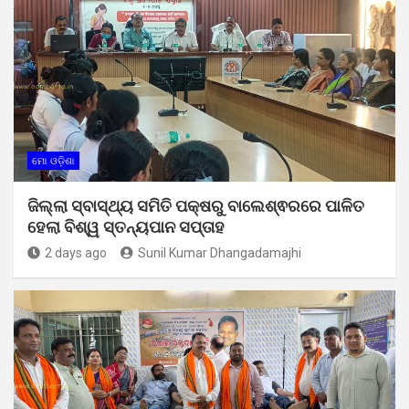
ମୋ ଓଡ଼ିଶା
ଜିଲ୍ଲା ସ୍ବାସ୍ଥ୍ୟ ସମିତି ପକ୍ଷରୁ ବାଲେଶ୍ଵରରେ ପାଳିତ
ହେଲା ବିଶ୍ୱ ସ୍ତନ୍ୟପାନ ସପ୍ତାହ
2 days ago
Sunil Kumar Dhangadamajhi