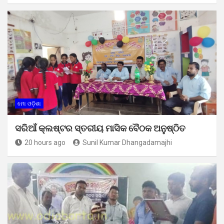
ମୋ ଓଡ଼ିଶା
ସରିଆଁ କ୍ଲଷ୍ଟର ସ୍ତରୀୟ ମାସିକ ବୈଠକ ଅନୁଷ୍ଠିତ
20 hours ago
Sunil Kumar Dhangadamajhi