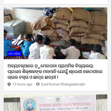
ମୋ ଓଡ଼ିଶା
ଅବ୍ୟବସ୍ଥାରେ ଡ଼ୁମେରପଡା ପ୍ରାଥମିକ ବିଦ୍ୟାଳୟ:
ପ୍ରଧାନ ଶିକ୍ଷକଙ୍କ ମନମାନି ଯୋଗୁଁ ଶ୍ରେଣୀ କୋଠରୀରେ
ଚାଉଳ ବସ୍ତା ଓ ଛାତ୍ର ଛାତ୍ରୀ !
13 hours ago
Sunil Kumar Dhangadamajhi