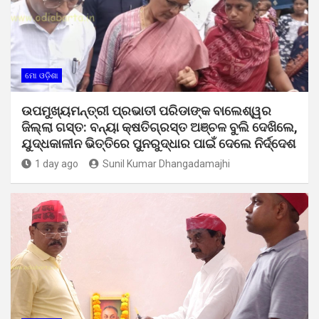
ମୋ ଓଡ଼ିଶା
ଉପମୁଖ୍ୟମନ୍ତ୍ରୀ ପ୍ରଭାତୀ ପରିଡାଙ୍କ ବାଲେଶ୍ୱର
ଜିଲ୍ଲା ଗସ୍ତ: ବନ୍ୟା କ୍ଷତିଗ୍ରସ୍ତ ଅଞ୍ଚଳ ବୁଲି ଦେଖିଲେ,
ଯୁଦ୍ଧକାଳୀନ ଭିତ୍ତିରେ ପୁନରୁଦ୍ଧାର ପାଇଁ ଦେଲେ ନିର୍ଦ୍ଦେଶ
1 day ago
Sunil Kumar Dhangadamajhi