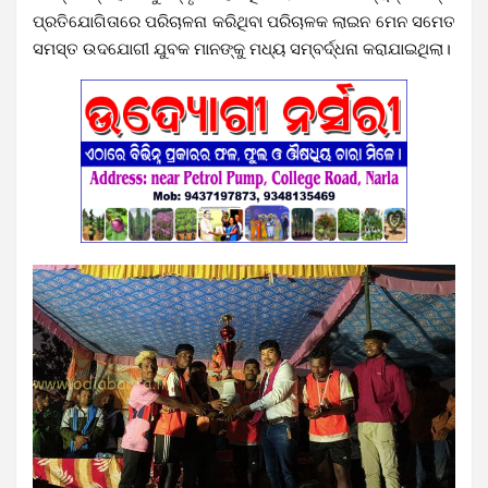
ପ୍ରତିଯୋଗିତାରେ ପରିଚାଳନା କରିଥିବା ପରିଚାଳକ ଲାଇନ ମେନ ସମେତ
ସମସ୍ତ ଉଦଯୋଗୀ ଯୁବକ ମାନଙ୍କୁ ମଧ୍ୟ ସମ୍ବର୍ଦ୍ଧନା କରାଯାଇଥିଲା।