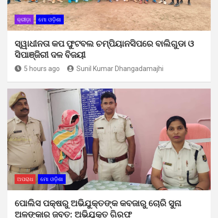
କ୍ରୀଡ଼ା
ମୋ ଓଡ଼ିଶା
ସ୍ୱାଧୀନତା କପ ଫୁଟବଲ ଚମ୍ପିୟାନସିପରେ ବାଲିଗୁଡା ଓ
ସିପାଞ୍ଜିରୀ ଦଳ ବିଜୟୀ
5 hours ago
Sunil Kumar Dhangadamajhi
ଅପରାଧ
ମୋ ଓଡ଼ିଶା
ପୋଲିସ ପକ୍ଷରୁ ଅଭିଯୁକ୍ତଙ୍କ କବଜାରୁ ଚୋରି ସୁନା
ଅଳଙ୍କାର ଜବତ: ଅଭିଯୁକ୍ତ ଗିରଫ