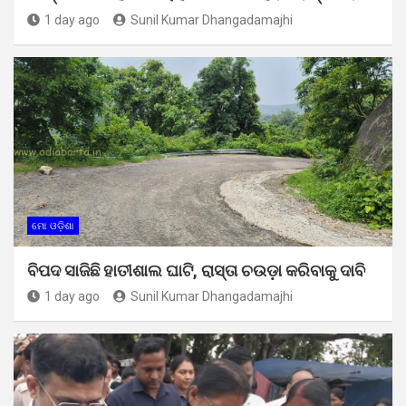
1 day ago
Sunil Kumar Dhangadamajhi
ମୋ ଓଡ଼ିଶା
ବିପଦ ସାଜିଛି ହାତୀଶାଲ ଘାଟି, ରାସ୍ତା ଚଉଡ଼ା କରିବାକୁ ଦାବି
1 day ago
Sunil Kumar Dhangadamajhi