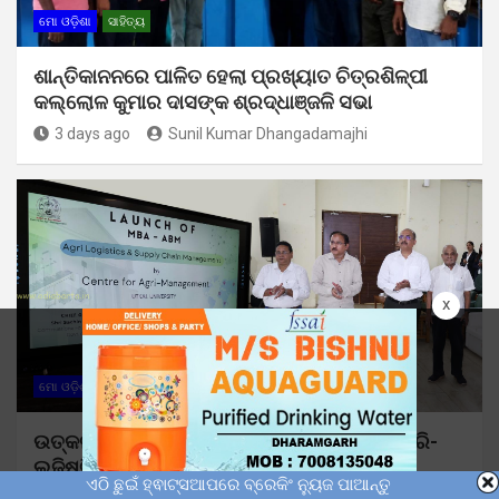
ମୋ ଓଡ଼ିଶା
ସାହିତ୍ୟ
ଶାନ୍ତିକାନନରେ ପାଳିତ ହେଲା ପ୍ରଖ୍ୟାତ ଚିତ୍ରଶିଳ୍ପୀ
କଲ୍ଲୋଳ କୁମାର ଦାସଙ୍କ ଶ୍ରଦ୍ଧାଞ୍ଜଳି ସଭା
3 days ago
Sunil Kumar Dhangadamajhi
x
ମୋ ଓଡ଼ିଶା
ଉତ୍କଳ ବିଶ୍ୱବିଦ୍ୟାଳୟରେ ଶୁଭାରମ୍ଭ ହେଲା ଆଗ୍ରି-
ଲଜିଷ୍ଟିକ୍ସ ଏବଂ ସପ୍ଲାଇ ଚେନ୍ ମ୍ୟାନେଜମେଣ୍ଟ
ଏଠି ଛୁଇଁ ହ୍ଵାଟ୍ସଆପରେ ବ୍ରେକିଂ ନ୍ୟୁଜ ପାଆନ୍ତୁ
ବିଶେଷୀକୃତ ପାଠ୍ୟକ୍ରମ