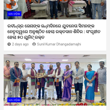
ମୋ ଓଡ଼ିଶା
ରବୀନ୍ଦ୍ର ଜେନାଙ୍କ ଜନ୍ମଦିନରେ ଯୁବନେତା ସିମନଙ୍କ
ନେତୃତ୍ୱରେ ଅନୁଷ୍ଠିତ ହେଲା ରକ୍ତଦାନ ଶିବିର : ସଂଗୃହୀତ
ହେଲା ୫୦ ୟୁନିଟ୍ ରକ୍ତ
2 days ago
Sunil Kumar Dhangadamajhi
ମୋ ଓଡ଼ିଶା