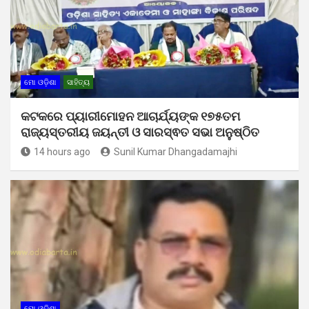
ମୋ ଓଡ଼ିଶା
ସାହିତ୍ୟ
କଟକରେ ପ୍ୟାରୀମୋହନ ଆଚାର୍ଯ୍ୟଙ୍କ ୧୭୫ତମ
ରାଜ୍ୟସ୍ତରୀୟ ଜୟନ୍ତୀ ଓ ସାରସ୍ଵତ ସଭା ଅନୁଷ୍ଠିତ
14 hours ago
Sunil Kumar Dhangadamajhi
ମୋ ଓଡ଼ିଶା