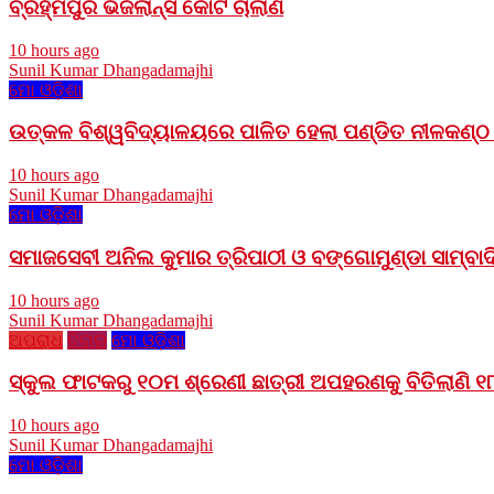
ବ୍ରହ୍ମପୁର ଭିଜିଲାନ୍ସ କୋର୍ଟ ଚାଲାଣ
10 hours ago
Sunil Kumar Dhangadamajhi
ମୋ ଓଡ଼ିଶା
ଉତ୍କଳ ବିଶ୍ୱବିଦ୍ୟାଳୟରେ ପାଳିତ ହେଲା ପଣ୍ଡିତ ନୀଳକଣ୍
10 hours ago
Sunil Kumar Dhangadamajhi
ମୋ ଓଡ଼ିଶା
ସମାଜସେବୀ ଅନିଲ କୁମାର ତ୍ରିପାଠୀ ଓ ବଙ୍ଗୋମୁଣ୍ଡା ସାମ୍ବ
10 hours ago
Sunil Kumar Dhangadamajhi
ଅପରାଧ
ବିଚାର
ମୋ ଓଡ଼ିଶା
ସ୍କୁଲ ଫାଟକରୁ ୧୦ମ ଶ୍ରେଣୀ ଛାତ୍ରୀ ଅପହରଣକୁ ବିତିଲାଣି ୧୮ 
10 hours ago
Sunil Kumar Dhangadamajhi
ମୋ ଓଡ଼ିଶା