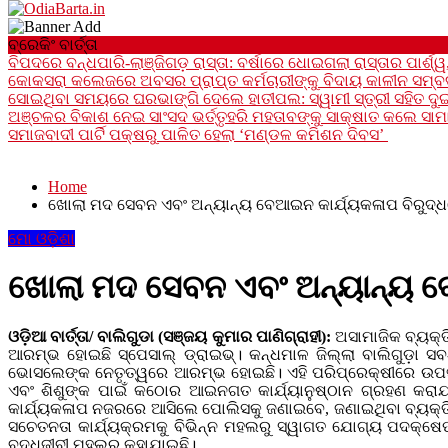
24x7News&Views
ବ୍ରେକିଂ ବାର୍ତ୍ତା
OdiaBarta.in
ବିପଦରେ ବନ୍ଧପାରି-ଲାଞ୍ଜିଗଡ଼ ରାସ୍ତା: ବର୍ଷାରେ ଧୋଇଗଲା ରାସ୍ତାର ପାର୍ଶ୍ୱ, 
କୋକସରା କଲେଜରେ ଅବସର ପ୍ରାପ୍ତ କର୍ମଚାରୀଙ୍କୁ ବିଦାୟ କାଳୀନ ସମ୍ବର୍
ସୋଇଥିବା ସମୟରେ ଘରଭାଙ୍ଗି ଦେଲେ ହାତୀପଲ: ସ୍ୱାମୀ ସ୍ତ୍ରୀ ସହିତ ଦୁଇ
ଅଞ୍ଚଳର ବିକାଶ ନେଇ ସାଂସଦ ଭର୍ତ୍ତୃହରି ମହତାବଙ୍କୁ ସାକ୍ଷାତ କଲେ ସାମାଜ
ସମାଜବାଦୀ ପାର୍ଟି ପକ୍ଷରୁ ପାଳିତ ହେଲା ‘ମଣ୍ଡଳ କମିଶନ ଦିବସ’
Home
ଖୋଲା ମଦ ସେବନ ଏବଂ ଅନ୍ୟାନ୍ୟ ବେଆଇନ କାର୍ଯ୍ୟକଳାପ ବିରୁଦ୍
ମୋ ଓଡ଼ିଶା
ଖୋଲା ମଦ ସେବନ ଏବଂ ଅନ୍ୟାନ୍ୟ ବ
ଓଡ଼ିଆ ବାର୍ତ୍ତା/ ବାଲିଗୁଡା (ସଞ୍ଜୟ କୁମାର ପାଣିଗ୍ରାହୀ):
ଅସାମାଜିକ ବ୍ୟକ୍ତି
ଆରମ୍ଭ ହୋଇଛି ସ୍ପେସାଲ୍ ଡ୍ରାଇଭ୍। କନ୍ଧମାଳ ଜିଲ୍ଲା ବାଲିଗୁଡ଼ା
ଭୋସଲେଙ୍କ ନେତୃତ୍ୱରେ ଆରମ୍ଭ ହୋଇଛି। ଏହି ପରିପ୍ରେକ୍ଷୀରେ ଉପଖଣ୍
ଏବଂ ଶିଶୁଙ୍କ ପାଇଁ କଠୋର ଆଇନଗତ କାର୍ଯ୍ୟାନୁଷ୍ଠାନ ଗ୍ରହଣ କରାଯା
କାର୍ଯ୍ୟକଳାପ ନଜରରେ ଆସିଲେ ପୋଲିସକୁ ଜଣାଇବେ, ଜଣାଇଥିବା ବ୍ୟକ୍ତି 
ସଚେତନତା କାର୍ଯ୍ୟକ୍ରମକୁ ବିଭିନ୍ନ ମହଲରୁ ସ୍ୱାଗତ ଯୋଗ୍ୟ ପଦକ୍ଷେ
ବୁଦ୍ଧିଜୀବୀ ମହଲରୁ କୁହାଯାଇଛି।