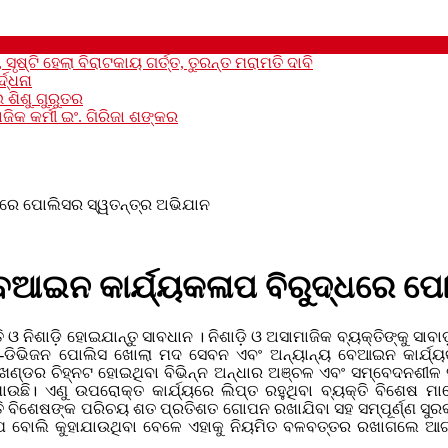
ସୃଷ୍ଟି ହେଲା ବିରାଟକାୟ ଗର୍ତ୍ତ, ତୁରନ୍ତ ମରାମତି ଦାବି
ଦ୍ଧନା
 ଶିଶୁ ଗୁରୁତର
ିକ କର୍ମୀ ଇଂ. ଗିରିଜା ଶଙ୍କର
ଧରେ ପୋଲିସର ସ୍ୱତନ୍ତ୍ର ଅଭିଯାନ
େଆଇନ କାର୍ଯ୍ୟକଳାପ ବିରୁଦ୍ଧରେ ପୋ
 ଓ ନିଶାଡ଼ି ହୋଇଯାନ୍ତୁ ସାବଧାନ । ନିଶାଡ଼ି ଓ ଅସାମାଜିକ ବ୍ୟକ୍ତିଙ୍କୁ ସା
 ସବ-ଡିଭିଜନ ପୋଲିସ ଖୋଲା ମଦ ସେବନ ଏବଂ ଅନ୍ୟାନ୍ୟ ବେଆଇନ କାର୍ଯ୍ୟ
ଡର ଚିହ୍ନଟ ହୋଇଥିବା ବିଭିନ୍ନ ଅନ୍ଧାର ଅଞ୍ଚଳ ଏବଂ ସମ୍ବେଦନଶୀଳ ସ୍
ଉଛି। ଏଣୁ ଉପରୋକ୍ତ କାର୍ଯ୍ୟରେ ଲିପ୍ତ ରହୁଥିବା ବ୍ୟକ୍ତି ବିଶେଷ ମା
ବିଶେଷଙ୍କ ପରିଚୟ ଶତ ପ୍ରତିଶତ ଗୋପନ ରଖାଯିବା ସହ ସମ୍ପୂର୍ଣ୍ଣ ସୁରକ୍
ପ ବୋଲି କୁହାଯାଉଥିବା ବେଳେ ଏହାକୁ ନିୟମିତ ବଳବତ୍ତର ରଖାଗଲେ ଆଗାମୀ