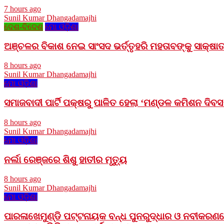
7 hours ago
Sunil Kumar Dhangadamajhi
ଦେଶ-ବିଦେଶ
ମୋ ଓଡ଼ିଶା
ଅଞ୍ଚଳର ବିକାଶ ନେଇ ସାଂସଦ ଭର୍ତ୍ତୃହରି ମହତାବଙ୍କୁ ସାକ୍ଷାତ
8 hours ago
Sunil Kumar Dhangadamajhi
ମୋ ଓଡ଼ିଶା
ସମାଜବାଦୀ ପାର୍ଟି ପକ୍ଷରୁ ପାଳିତ ହେଲା ‘ମଣ୍ଡଳ କମିଶନ ଦିବ
8 hours ago
Sunil Kumar Dhangadamajhi
ମୋ ଓଡ଼ିଶା
ନର୍ଲା ରେଞ୍ଜରେ ଶିଶୁ ହାତୀର ମୃତ୍ୟୁ
8 hours ago
Sunil Kumar Dhangadamajhi
ମୋ ଓଡ଼ିଶା
ପାରଳାଖେମୁଣ୍ଡି ପଟ୍ଟନାୟକ ବନ୍ଧ ପୁନରୁଦ୍ଧାର ଓ ନବୀକରଣର