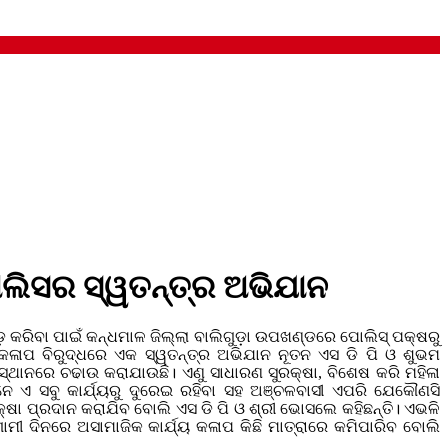
ଲିସର ସ୍ୱତନ୍ତ୍ର ଅଭିଯାନ
ବାଡ଼ କରିବା ପାଇଁ କନ୍ଧମାଳ ଜିଲ୍ଲା ବାଲିଗୁଡ଼ା ଉପଖଣ୍ଡରେ ପୋଲିସ୍ ପକ୍ଷରୁ
କଳାପ ବିରୁଦ୍ଧରେ ଏକ ସ୍ୱତନ୍ତ୍ର ଅଭିଯାନ ନୂତନ ଏସ ଡି ପି ଓ ଶୁଭମ
ଥାନରେ ଚଢାଉ କରାଯାଉଛି। ଏଣୁ ସାଧାରଣ ସୁରକ୍ଷା, ବିଶେଷ କରି ମହିଳା
ନେ ଏ ସବୁ କାର୍ଯ୍ୟରୁ ଦୁରେଇ ରହିବା ସହ ଅଞ୍ଚଳବାସୀ ଏପରି ଯେକୌଣସି
ଷା ପ୍ରଦାନ କରାଯିବ ବୋଲି ଏସ ଡି ପି ଓ ଶ୍ରୀ ଭୋସଲେ କହିଛନ୍ତି। ଏଭଳି
 ଦିନରେ ଅସାମାଜିକ କାର୍ଯ୍ୟ କଳାପ କିଛି ମାତ୍ରାରେ କମିପାରିବ ବୋଲି