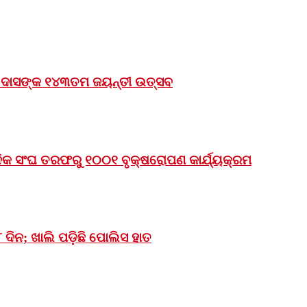
ଠ ଦାସଙ୍କ ୧୪୩ତମ ଜୟନ୍ତୀ ଉତ୍ସବ
ାଦିକ ସଂଘ ତରଫରୁ ୧୦୦୧ ବୃକ୍ଷରୋପଣ କାର୍ଯ୍ୟକ୍ରମ
ଦିନ; ଖାଲି ପଡ଼ିଛି ପୋଲିସ ହାତ