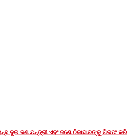
୍ସ ଦୁଇ ଜଣ ଯନ୍ତ୍ରୀ ଏବଂ ଜଣେ ଠିକାଦାରଙ୍କୁ ଗିରଫ କରି