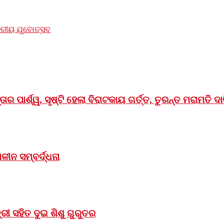
୍ତରୀୟ ଯୁବୋତ୍ସବ
ର ପାର୍ଶ୍ୱ, ସୃଷ୍ଟି ହେଲା ବିରାଟକାୟ ଗର୍ତ୍ତ, ତୁରନ୍ତ ମରାମତି ଦା
ୀନ ସମ୍ବର୍ଦ୍ଧନା
ୀ ସହିତ ଦୁଇ ଶିଶୁ ଗୁରୁତର