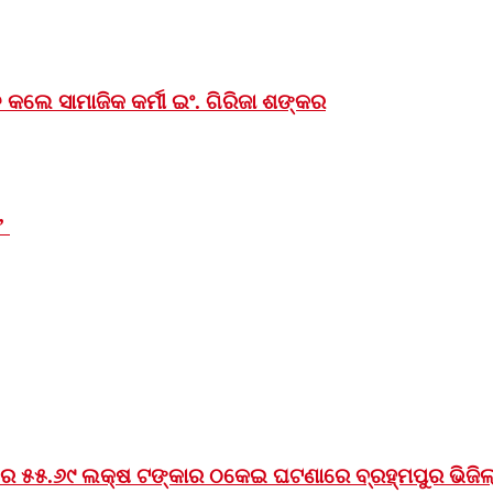
 କଲେ ସାମାଜିକ କର୍ମୀ ଇଂ. ଗିରିଜା ଶଙ୍କର
ସ’
େ ୫୫.୬୯ ଲକ୍ଷ ଟଙ୍କାର ଠକେଇ ଘଟଣାରେ ବ୍ରହ୍ମପୁର ଭିଜିଲାନ