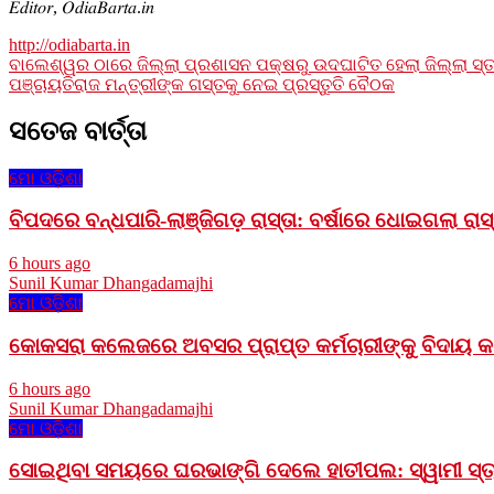
𝐸𝑑𝑖𝑡𝑜𝑟, 𝑂𝑑𝑖𝑎𝐵𝑎𝑟𝑡𝑎.𝑖𝑛
http://odiabarta.in
Post
ବାଲେଶ୍ୱର ଠାରେ ଜିଲ୍ଲା ପ୍ରଶାସନ ପକ୍ଷରୁ ଉଦଘାଟିତ ହେଲା ଜିଲ୍ଲା ସ
ପଞ୍ଚାୟତିରାଜ ମନ୍ତ୍ରୀଙ୍କ ଗସ୍ତକୁ ନେଇ ପ୍ରସ୍ତୁତି ବୈଠକ
navigation
ସତେଜ ବାର୍ତ୍ତା
ମୋ ଓଡ଼ିଶା
ବିପଦରେ ବନ୍ଧପାରି-ଲାଞ୍ଜିଗଡ଼ ରାସ୍ତା: ବର୍ଷାରେ ଧୋଇଗଲା ରାସ୍ତା
6 hours ago
Sunil Kumar Dhangadamajhi
ମୋ ଓଡ଼ିଶା
କୋକସରା କଲେଜରେ ଅବସର ପ୍ରାପ୍ତ କର୍ମଚାରୀଙ୍କୁ ବିଦାୟ କାଳ
6 hours ago
Sunil Kumar Dhangadamajhi
ମୋ ଓଡ଼ିଶା
ସୋଇଥିବା ସମୟରେ ଘରଭାଙ୍ଗି ଦେଲେ ହାତୀପଲ: ସ୍ୱାମୀ ସ୍ତ୍ର