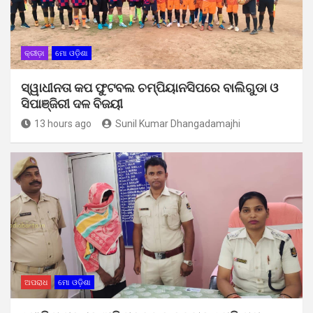
କ୍ରୀଡ଼ା
ମୋ ଓଡ଼ିଶା
ସ୍ୱାଧୀନତା କପ ଫୁଟବଲ ଚମ୍ପିୟାନସିପରେ ବାଲିଗୁଡା ଓ
ସିପାଞ୍ଜିରୀ ଦଳ ବିଜୟୀ
13 hours ago
Sunil Kumar Dhangadamajhi
ଅପରାଧ
ମୋ ଓଡ଼ିଶା