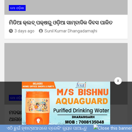
ମୋ ଓଡ଼ିଶା
ମିଡିଆ କ୍ଲବ୍ ପକ୍ଷରୁ ଓଡ଼ିଆ ସାମ୍ବାଦିକ ଦିବସ ପାଳିତ
3 days ago
Sunil Kumar Dhangadamajhi
x
ମୋ ଓଡ଼ିଶା
ମଦଭାଟିରେ ବେଆଇନ ମଦ ପ୍ରସ୍ତୁତି ନେଇ ବୁଗୁଡା
ଥାନାରେ ଅଭିଯୋଗ
3 days ago
Sunil Kumar Dhangadamajhi
ଏଠି ଛୁଇଁ ହ୍ଵାଟ୍ସଆପରେ ବ୍ରେକିଂ ନ୍ୟୁଜ ପାଆନ୍ତୁ