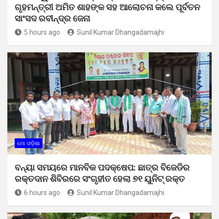
ଗୃହମନ୍ତ୍ରୀ ଅମିତ ଶାହଙ୍କ ସହ ଆଲୋଚନା କଲେ ପୂର୍ବତନ
ସାଂସଦ ରବୀନ୍ଦ୍ର ଜେନା
5 hours ago
Sunil Kumar Dhangadamajhi
ମୋ ଓଡ଼ିଶା
ବନ୍ୟା ସମୟରେ ମାନବିକ ପଦକ୍ଷେପ: ଛାତ୍ର ବିଜେଡିର
ରକ୍ତଦାନ ଶିବିରରେ ସଂଗୃହୀତ ହେଲା ୭୧ ୟୁନିଟ୍ ରକ୍ତ
6 hours ago
Sunil Kumar Dhangadamajhi