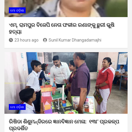
ମୋ ଓଡ଼ିଶା
ଏମ୍. ରାମପୁର ବିଜେପି ନେତା ଫକୀର ରଣାଙ୍କୁ ଛୁରୀ ଭୁଷି
ହତ୍ୟା
23 hours ago
Sunil Kumar Dhangadamajhi
ମୋ ଓଡ଼ିଶା
ରିଷିଡା ଶିଶୁମନ୍ଦିରରେ ଜ୍ଞାନବିଜ୍ଞାନ ମେଳା: ୧୩୮ ପ୍ରକଳ୍ପ
ପ୍ରଦର୍ଶିତ