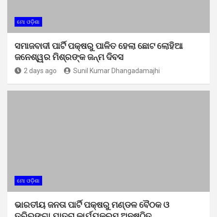
ମୋ ଓଡ଼ିଶା
ସମାଜବାଦୀ ପାର୍ଟି ପକ୍ଷରୁ ପାଳିତ ହେଲା ଛୋଟ ଲୋହିଆ
ଜନେଶ୍ୱର ମିଶ୍ରଙ୍କ ଜନ୍ମ ଦିବସ
2 days ago
Sunil Kumar Dhangadamajhi
ମୋ ଓଡ଼ିଶା
ଭାରତୀୟ ଜନତା ପାର୍ଟି ପକ୍ଷରୁ ମଣ୍ଡଳ ବୈଠକ ଓ
ତ୍ରିରଙ୍ଗା ଯାତ୍ରା କାର୍ଯ୍ୟକ୍ରମ ଅନୁଷ୍ଠିତ