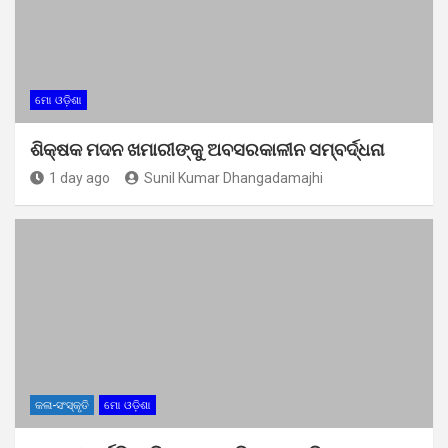
ମୋ ଓଡ଼ିଶା
ଶିକ୍ଷକ ମଦନ ଖମାରୀଙ୍କୁ ଅବସରକାଳୀନ ସମ୍ବର୍ଦ୍ଧନା
1 day ago
Sunil Kumar Dhangadamajhi
କଳା-ସଂସ୍କୃତି
ମୋ ଓଡ଼ିଶା