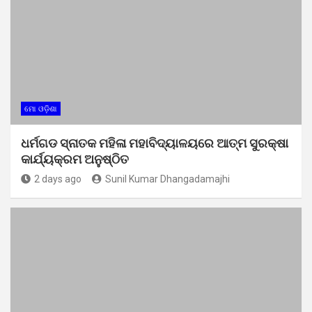
ମୋ ଓଡ଼ିଶା
ଧର୍ମଗଡ ସ୍ନାତକ ମହିଳା ମହାବିଦ୍ୟାଳୟରେ ଆତ୍ମ ସୁରକ୍ଷା
କାର୍ଯ୍ୟକ୍ରମ ଅନୁଷ୍ଠିତ
2 days ago
Sunil Kumar Dhangadamajhi