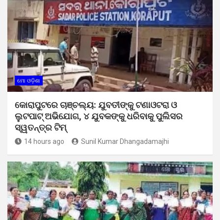
ମୋ ଓଡ଼ିଶା
କୋରାପୁଟରେ ଚାଞ୍ଚଲ୍ୟ: ଯୁବତୀଙ୍କୁ ଟଣାଓଟରା ଓ
ଲୁଟପାଟ୍ ଅଭିଯୋଗ, ୪ ଯୁବକଙ୍କୁ ଧରିବାକୁ ପୁଲିସର
ସ୍ୱତନ୍ତ୍ର ଟିମ୍
14 hours ago
Sunil Kumar Dhangadamajhi