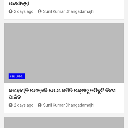
ପଦଯାତ୍ରା
2 days ago
Sunil Kumar Dhangadamajhi
ମୋ ଓଡ଼ିଶା
କଳାହାଣ୍ଡି ପତଞ୍ଜଳି ଯୋଗ ସମିତି ପକ୍ଷରୁ ଜଡିବୁଟି ଦିବସ
ପାଳିତ
2 days ago
Sunil Kumar Dhangadamajhi