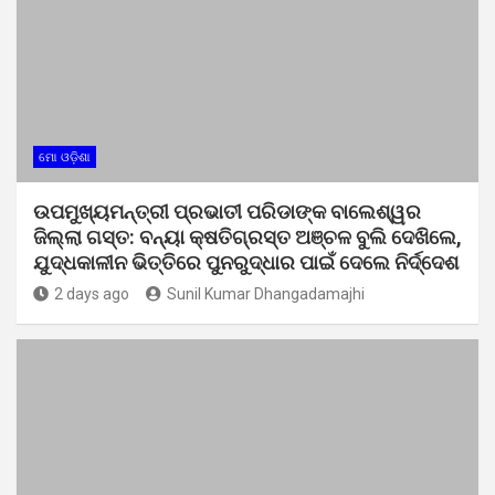
ମୋ ଓଡ଼ିଶା
ଉପମୁଖ୍ୟମନ୍ତ୍ରୀ ପ୍ରଭାତୀ ପରିଡାଙ୍କ ବାଲେଶ୍ୱର
ଜିଲ୍ଲା ଗସ୍ତ: ବନ୍ୟା କ୍ଷତିଗ୍ରସ୍ତ ଅଞ୍ଚଳ ବୁଲି ଦେଖିଲେ,
ଯୁଦ୍ଧକାଳୀନ ଭିତ୍ତିରେ ପୁନରୁଦ୍ଧାର ପାଇଁ ଦେଲେ ନିର୍ଦ୍ଦେଶ
2 days ago
Sunil Kumar Dhangadamajhi