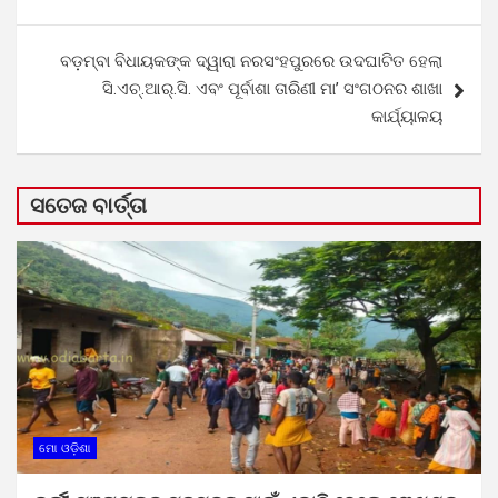
ବଡ଼ମ୍ବା ବିଧାୟକଙ୍କ ଦ୍ୱାରା ନରସଂହପୁରରେ ଉଦଘାଟିତ ହେଲା
ସି.ଏଚ୍‌.ଆର୍‌.ସି. ଏବଂ ପୂର୍ବାଶା ତାରିଣୀ ମା’ ସଂଗଠନର ଶାଖା
କାର୍ଯ୍ୟାଳୟ
ସତେଜ ବାର୍ତ୍ତା
ମୋ ଓଡ଼ିଶା