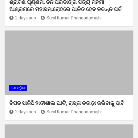
ଶ୍ରାବଣ ପୂର୍ଣ୍ଣିମା ଦିନ ପରବାଙ୍ଗି ସତ୍ୟ ମହିମା
ଆଶ୍ରମରେ ମହାସମାରୋହରେ ପାଳିତ ହେବ ନବାନ୍ନ ପର୍ବ
2 days ago
Sunil Kumar Dhangadamajhi
ମୋ ଓଡ଼ିଶା
ବିପଦ ସାଜିଛି ହାତୀଶାଲ ଘାଟି, ରାସ୍ତା ଚଉଡ଼ା କରିବାକୁ ଦାବି
2 days ago
Sunil Kumar Dhangadamajhi