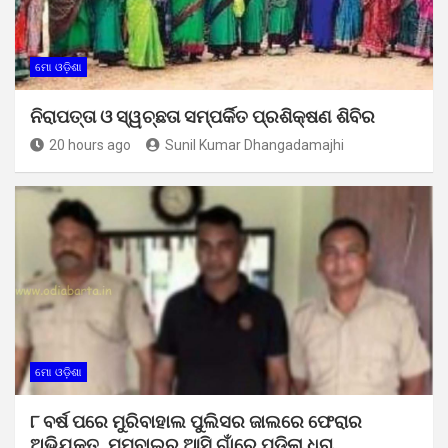
ମୋ ଓଡ଼ିଶା
ନିରାପତ୍ତା ଓ ସ୍ୱଚ୍ଛତା ସମ୍ପର୍କିତ ପ୍ରଶିକ୍ଷଣ ଶିବିର
20 hours ago
Sunil Kumar Dhangadamajhi
ମୋ ଓଡ଼ିଶା
୮ ବର୍ଷ ପରେ ମୁରିବାହାଲ ପୁଲିସର ଜାଲରେ ଫେରାର
ଅଭିଯୁକ୍ତ, ମୁମ୍ବାଇରୁ ଆସି ଗାଁରେ ପଡିଲା ଧରା