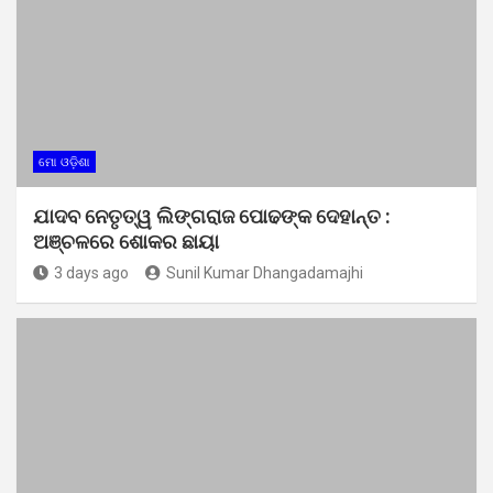
ମୋ ଓଡ଼ିଶା
ଯାଦବ ନେତୃତ୍ୱ ଲିଙ୍ଗରାଜ ପୋଢଙ୍କ ଦେହାନ୍ତ :
ଅଞ୍ଚଳରେ ଶୋକର ଛାୟା
3 days ago
Sunil Kumar Dhangadamajhi