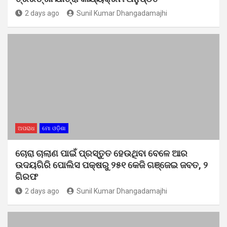
2 days ago
Sunil Kumar Dhangadamajhi
ଅପରାଧ
ମୋ ଓଡ଼ିଶା
ଚୋରା ଚାଲାଣ ପାଇଁ ପ୍ରସ୍ତୁତ ହେଉଥିବା ବେଳେ ଆର
ଉଦୟଗିରି ପୋଲିସ ପକ୍ଷରୁ ୨୫୧ କେଜି ଗଞ୍ଜେଇ ଜବତ, ୨
ଗିରଫ
2 days ago
Sunil Kumar Dhangadamajhi