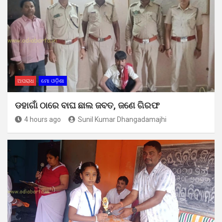
ଅପରାଧ
ମୋ ଓଡ଼ିଶା
ଡହାଗାଁ ଠାରେ ବାଘ ଛାଲ ଜବତ, ଜଣେ ଗିରଫ
4 hours ago
Sunil Kumar Dhangadamajhi