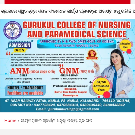
ଂଶୋଧନ କାର୍ଯ୍ୟ ପ୍ରସଙ୍ଗ: ଅଗଷ୍ଟ ୪ରୁ ଚାଲିଛି ଅସଙ୍ଗତି ସଂଶୋଧନ
Home
ରାୟଗଡ଼ାରେ ସ୍ବର୍ଣ୍ଣ ଧନୁକୁ ଭବ୍ୟ ସ୍ବାଗତ