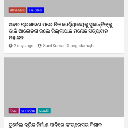
ଜୀବନରଙ୍ଗ
ମୋ ଓଡ଼ିଶା
ଖବର ପ୍ରସାରଣ ପରେ ନିଜ କାର୍ଯ୍ୟାଳୟକୁ ସୁକାନ୍ତିଙ୍କୁ
ଡାକି ଆଲୋଚନା କଲେ ଜିଲ୍ଲାପାଳ ମନୋଜ ସତ୍ୟବାନ
ମହାଜନ
2 days ago
Sunil Kumar Dhangadamajhi
ବିଚାର
ମୋ ଓଡ଼ିଶା
ରାଜନୀତି
ତୁର୍କେଲ ବ୍ରିଜ ନିର୍ମାଣ ଦାବିରେ କଂଗ୍ରେସର ବିଶାଳ