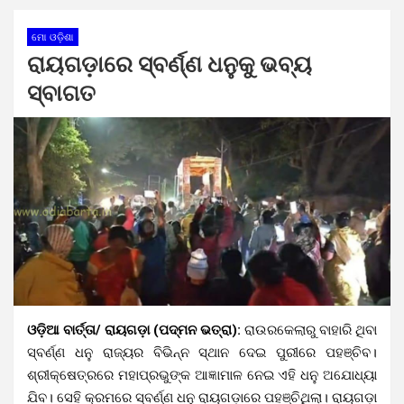
ମୋ ଓଡ଼ିଶା
ରାୟଗଡ଼ାରେ ସ୍ବର୍ଣ୍ଣ ଧନୁକୁ ଭବ୍ୟ
ସ୍ବାଗତ
ଓଡ଼ିଆ ବାର୍ତ୍ତା/ ରାୟଗଡ଼ା (ପଦ୍ମନ ଭତ୍ରା):
ରାଉରକେଲାରୁ ବାହାରି ଥିବା
ସ୍ବର୍ଣ୍ଣ ଧନୁ ରାଜ୍ୟର ବିଭିନ୍ନ ସ୍ଥାନ ଦେଇ ପୁରୀରେ ପହଞ୍ଚିବ।
ଶ୍ରୀକ୍ଷେତ୍ରରେ ମହାପ୍ରଭୁଙ୍କ ଆଜ୍ଞାମାଳ ନେଇ ଏହି ଧନୁ ଅଯୋଧ୍ୟା
ଯିବ। ସେହି କ୍ରମରେ ସ୍ବର୍ଣ୍ଣ ଧନୁ ରାୟଗଡ଼ାରେ ପହଞ୍ଚିଥିଲା। ରାୟଗଡ଼ା