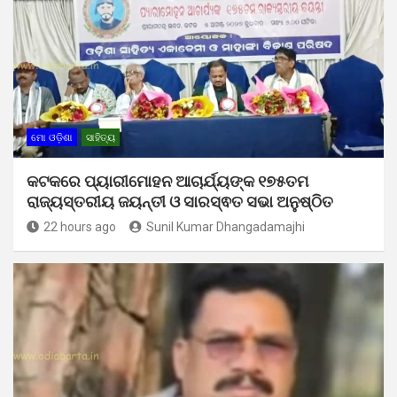
ମୋ ଓଡ଼ିଶା
ସାହିତ୍ୟ
କଟକରେ ପ୍ୟାରୀମୋହନ ଆଚାର୍ଯ୍ୟଙ୍କ ୧୭୫ତମ
ରାଜ୍ୟସ୍ତରୀୟ ଜୟନ୍ତୀ ଓ ସାରସ୍ଵତ ସଭା ଅନୁଷ୍ଠିତ
22 hours ago
Sunil Kumar Dhangadamajhi