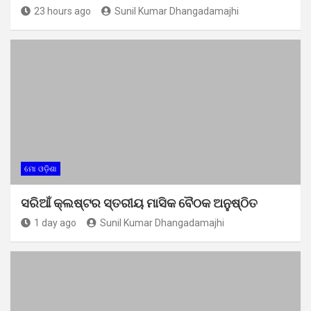
23 hours ago
Sunil Kumar Dhangadamajhi
ମୋ ଓଡ଼ିଶା
ସରିଆଁ କ୍ଲଷ୍ଟର ସ୍ତରୀୟ ମାସିକ ବୈଠକ ଅନୁଷ୍ଠିତ
1 day ago
Sunil Kumar Dhangadamajhi