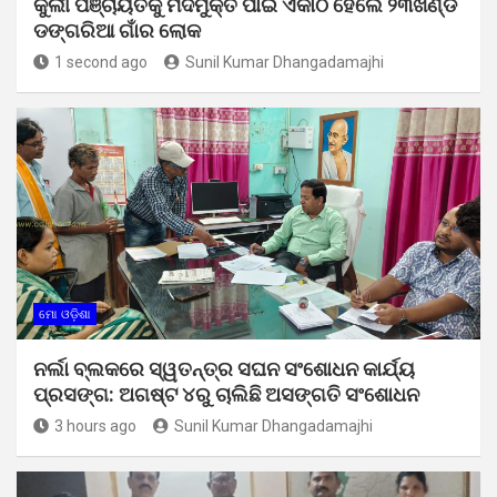
କୁର୍ଲୀ ପଞ୍ଚାୟତକୁ ମଦମୁକ୍ତ ପାଇଁ ଏକାଠି ହେଲେ ୨୩ଖଣ୍ଡ
ଡଙ୍ଗରିଆ ଗାଁର ଲୋକ
1 second ago
Sunil Kumar Dhangadamajhi
ମୋ ଓଡ଼ିଶା
ନର୍ଲା ବ୍ଲକରେ ସ୍ୱତନ୍ତ୍ର ସଘନ ସଂଶୋଧନ କାର୍ଯ୍ୟ
ପ୍ରସଙ୍ଗ: ଅଗଷ୍ଟ ୪ରୁ ଚାଲିଛି ଅସଙ୍ଗତି ସଂଶୋଧନ
3 hours ago
Sunil Kumar Dhangadamajhi