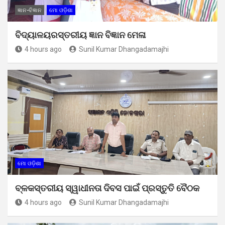
ଜ୍ଞାନ-ବିଜ୍ଞାନ
ମୋ ଓଡ଼ିଶା
ବିଦ୍ୟାଳୟରସ୍ତରୀୟ ଜ୍ଞାନ ବିଜ୍ଞାନ ମେଳା
4 hours ago
Sunil Kumar Dhangadamajhi
ମୋ ଓଡ଼ିଶା
ବ୍ଳକସ୍ତରୀୟ ସ୍ୱାଧୀନତା ଦିବସ ପାଇଁ ପ୍ରସ୍ତୁତି ବୈଠକ
4 hours ago
Sunil Kumar Dhangadamajhi