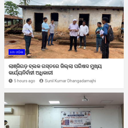
ମୋ ଓଡ଼ିଶା
ଲାଞ୍ଜିଗଡ଼ ବ୍ଲକ ଗସ୍ତରେ ଜିଲ୍ଲା ପରିଷଦ ମୁଖ୍ୟ
କାର୍ଯ୍ୟନିର୍ବାହୀ ଅଧିକାରୀ
5 hours ago
Sunil Kumar Dhangadamajhi