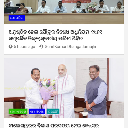
ମୋ ଓଡ଼ିଶା
ଅନୁଷ୍ଠିତ ହେଲା ଯୌତୁକ ନିଷେଧ ଅଧିନିୟମ-୧୯୬୧
ସମ୍ପର୍କିତ ଜିଲ୍ଲାସ୍ତରୀୟ ତାଲିମ ଶିବିର
5 hours ago
Sunil Kumar Dhangadamajhi
ଦେଶ-ବିଦେଶ
ମୋ ଓଡ଼ିଶା
ରାଜନୀତି
ବାଲେଶ୍ୱରର ବିକାଶ ପ୍ରସଙ୍ଗ ନେଇ କେନ୍ଦ୍ର