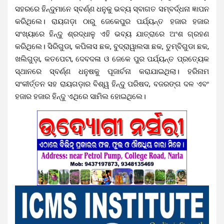
ସହରରେ ହିନ୍ଦୁମାନେ ସ୍ବର୍ଣ୍ଣ ଧନୁକୁ ଭବ୍ୟ ସ୍ବାଗତ ସମ୍ବର୍ଦ୍ଧନା ଜ୍ଞାପନ
କରିଥିଲେ। ରାୟଗଡ଼ା ଠାରୁ ଜେକେପୁର ପର୍ଯ୍ୟନ୍ତ ହଜାର ହଜାର
ସଂଖ୍ୟାରେ ହିନ୍ଦୁ ଶ୍ରଦ୍ଧାଳୁ ଏହି ଭବ୍ୟ ଯାତ୍ରାରେ ଅଂଶ ଗ୍ରହଣ
କରିଥିଲେ। ସିରିଗୁଡା, କପିଳାସ ଛକ, ବୁଦ୍ରାୱାଲସା ଛକ, ତୁମ୍ବିଗୁଡା ଛକ,
ଖଲିଗୁଡ଼ା, କତପେଟା, ଦେବଦଳା ଓ ଜେକେ ପୁର ପର୍ଯ୍ୟନ୍ତ ପ୍ରତ୍ୟେକ
ସ୍ଥାନରେ ସ୍ବର୍ଣ୍ଣ ଧନୁଷକୁ ପୂଜାର୍ଚନା କରାଯାଇଥିଲା। ହରିନାମ
ସଂକୀର୍ତ୍ତନ ସହ ରାୟଗଡ଼ାର ବିଶ୍ୱ ହିନ୍ଦୁ ପରିଷଦ, ବଜରଙ୍ଗ ଦଳ ଏବଂ
ହଜାର ହଜାର ହିନ୍ଦୁ ଏଥିରେ ସାମିଲ ହୋଇଥିଲେ।