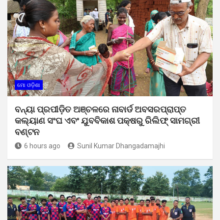
ମୋ ଓଡ଼ିଶା
ବନ୍ୟା ପ୍ରପୀଡ଼ିତ ଅଞ୍ଚଳରେ ନାବାର୍ଡ ଅବସରପ୍ରାପ୍ତ
କଲ୍ୟାଣ ସଂଘ ଏବଂ ଯୁବବିକାଶ ପକ୍ଷରୁ ରିଲିଫ୍ ସାମଗ୍ରୀ
ବଣ୍ଟନ
6 hours ago
Sunil Kumar Dhangadamajhi