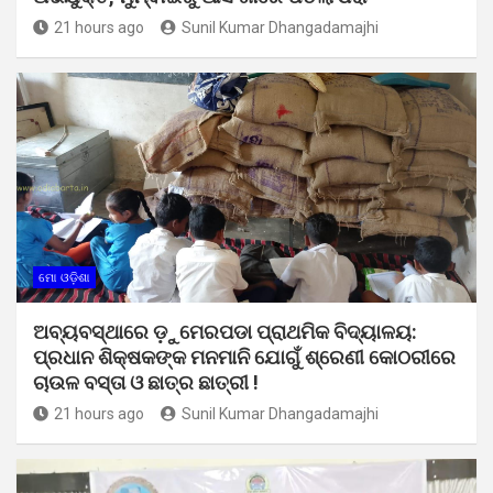
21 hours ago
Sunil Kumar Dhangadamajhi
ମୋ ଓଡ଼ିଶା
ଅବ୍ୟବସ୍ଥାରେ ଡ଼ୁମେରପଡା ପ୍ରାଥମିକ ବିଦ୍ୟାଳୟ:
ପ୍ରଧାନ ଶିକ୍ଷକଙ୍କ ମନମାନି ଯୋଗୁଁ ଶ୍ରେଣୀ କୋଠରୀରେ
ଚାଉଳ ବସ୍ତା ଓ ଛାତ୍ର ଛାତ୍ରୀ !
21 hours ago
Sunil Kumar Dhangadamajhi