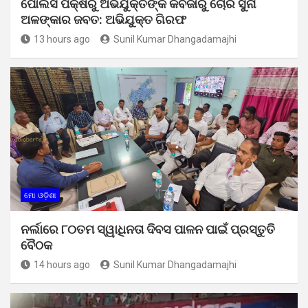
ପୋଲିସ ପକ୍ଷରୁ ଅଭିଯୁକ୍ତଙ୍କ କବଜାରୁ ଚୋରି ସୁନା
ଅଳଙ୍କାର ଜବତ: ଅଭିଯୁକ୍ତ ଗିରଫ
13 hours ago
Sunil Kumar Dhangadamajhi
ମୋ ଓଡ଼ିଶା
ନର୍ଲାରେ ୮୦ତମ ସ୍ୱାଧିନତା ଦିବସ ପାଳନ ପାଇଁ ପ୍ରସ୍ତୁତି
ବୈଠକ
14 hours ago
Sunil Kumar Dhangadamajhi