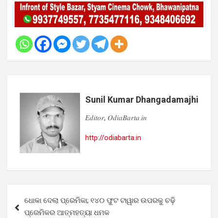
Sunil Kumar Dhangadamajhi
𝐸𝑑𝑖𝑡𝑜𝑟, 𝑂𝑑𝑖𝑎𝐵𝑎𝑟𝑡𝑎.𝑖𝑛
http://odiabarta.in
Post
ଧୋକା ଦେଲା ପ୍ରେମିକା; ୧୪୦ ଫୁଟ ଟାୱାର ଉପରକୁ ଚଢ଼ି
navigation
ପ୍ରେମିକର ଆତ୍ମହତ୍ୟା ଧମକ