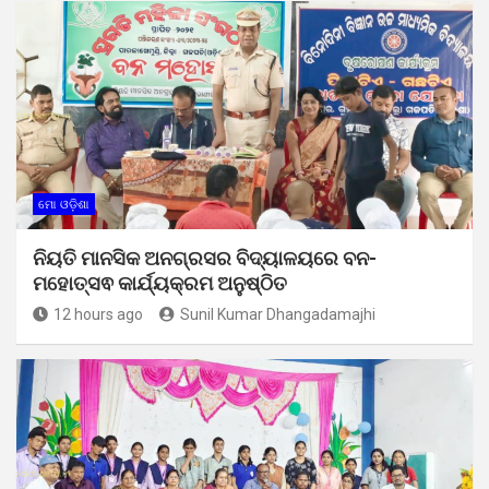
ମୋ ଓଡ଼ିଶା
ନିୟତି ମାନସିକ ଅନଗ୍ରସର ବିଦ୍ୟାଳୟରେ ବନ-
ମହୋତ୍ସଵ କାର୍ଯ୍ୟକ୍ରମ ଅନୁଷ୍ଠିତ
12 hours ago
Sunil Kumar Dhangadamajhi