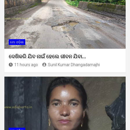
ମୋ ଓଡ଼ିଶା
ଦେଖିକରି ଯିବ ନାଇଁ ହେଲେ ଜୀବନ ଯିବା…
11 hours ago
Sunil Kumar Dhangadamajhi