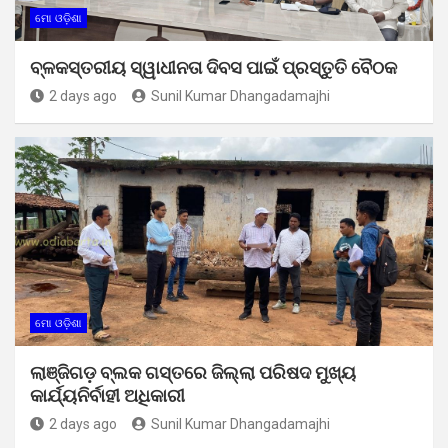
ମୋ ଓଡ଼ିଶା
ବ୍ଳକସ୍ତରୀୟ ସ୍ୱାଧୀନତା ଦିବସ ପାଇଁ ପ୍ରସ୍ତୁତି ବୈଠକ
2 days ago
Sunil Kumar Dhangadamajhi
ମୋ ଓଡ଼ିଶା
ଲାଞ୍ଜିଗଡ଼ ବ୍ଲକ ଗସ୍ତରେ ଜିଲ୍ଲା ପରିଷଦ ମୁଖ୍ୟ
କାର୍ଯ୍ୟନିର୍ବାହୀ ଅଧିକାରୀ
2 days ago
Sunil Kumar Dhangadamajhi