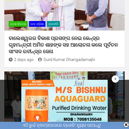
ଦେଶ-ବିଦେଶ
ମୋ ଓଡ଼ିଶା
ରାଜନୀତି
ବାଲେଶ୍ୱରର ବିକାଶ ପ୍ରସଙ୍ଗ ନେଇ କେନ୍ଦ୍ର
ଗୃହମନ୍ତ୍ରୀ ଅମିତ ଶାହଙ୍କ ସହ ଆଲୋଚନା କଲେ ପୂର୍ବତନ
ସାଂସଦ ରବୀନ୍ଦ୍ର ଜେନା
2 days ago
Sunil Kumar Dhangadamajhi
x
ଏଠି ଛୁଇଁ ହ୍ଵାଟ୍ସଆପରେ ବ୍ରେକିଂ ନ୍ୟୁଜ ପାଆନ୍ତୁ
ମୋ ଓଡ଼ିଶା