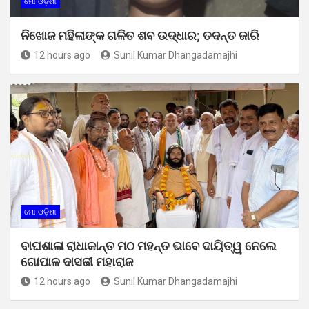
ମୋ ଓଡ଼ିଶା
ନିଖୋଜ ମହିଳାଙ୍କ ଗଳିତ ଶବ ଉଦ୍ଧାର; ତଦନ୍ତ ଜାରି
12 hours ago
Sunil Kumar Dhangadamajhi
ମୋ ଓଡ଼ିଶା
ବାଘଶାଳା ରାଧାକାନ୍ତ ମଠ ମହନ୍ତ ଭାବେ ଦାୟିତ୍ୱ ନେଲେ
ଗୋପାଳ ଦାସଜୀ ମହାରାଜ
12 hours ago
Sunil Kumar Dhangadamajhi