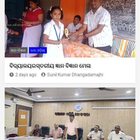
ଜ୍ଞାନ-ବିଜ୍ଞାନ
ମୋ ଓଡ଼ିଶା
ବିଦ୍ୟାଳୟରସ୍ତରୀୟ ଜ୍ଞାନ ବିଜ୍ଞାନ ମେଳା
2 days ago
Sunil Kumar Dhangadamajhi