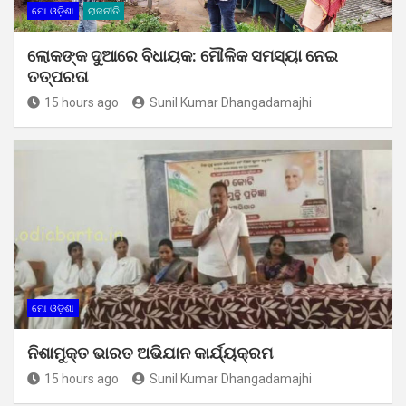
ମୋ ଓଡ଼ିଶା
ରାଜନୀତି
ଲୋକଙ୍କ ଦୁଆରେ ବିଧାୟକ: ମୌଳିକ ସମସ୍ୟା ନେଇ
ତତ୍ପରତା
15 hours ago
Sunil Kumar Dhangadamajhi
ମୋ ଓଡ଼ିଶା
ନିଶାମୁକ୍ତ ଭାରତ ଅଭିଯାନ କାର୍ଯ୍ୟକ୍ରମ
15 hours ago
Sunil Kumar Dhangadamajhi