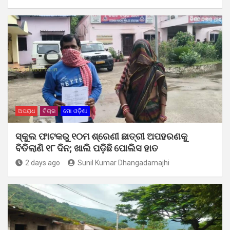
ଅପରାଧ
ବିଚାର
ମୋ ଓଡ଼ିଶା
ସ୍କୁଲ ଫାଟକରୁ ୧୦ମ ଶ୍ରେଣୀ ଛାତ୍ରୀ ଅପହରଣକୁ
ବିତିଲାଣି ୧୮ ଦିନ; ଖାଲି ପଡ଼ିଛି ପୋଲିସ ହାତ
2 days ago
Sunil Kumar Dhangadamajhi