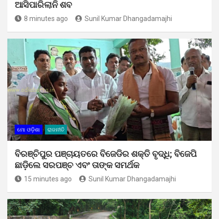
ଆସିପାରିଲାନି ଶବ
8 minutes ago
Sunil Kumar Dhangadamajhi
ମୋ ଓଡ଼ିଶା
ରାଜନୀତି
ବିରଞ୍ଚିପୁର ପଞ୍ଚାୟତରେ ବିଜେଡିର ଶକ୍ତି ବୃଦ୍ଧି; ବିଜେପି
ଛାଡ଼ିଲେ ସରପଞ୍ଚ ଏବଂ ତାଙ୍କ ସମର୍ଥକ
15 minutes ago
Sunil Kumar Dhangadamajhi