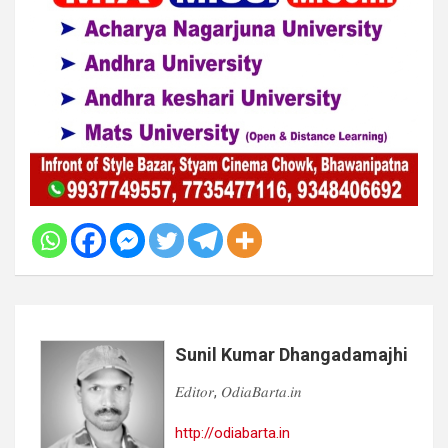
Sunil Kumar Dhangadamajhi
𝐸𝑑𝑖𝑡𝑜𝑟, 𝑂𝑑𝑖𝑎𝐵𝑎𝑟𝑡𝑎.𝑖𝑛
http://odiabarta.in