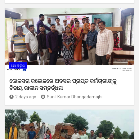
ମୋ ଓଡ଼ିଶା
କୋକସରା କଲେଜରେ ଅବସର ପ୍ରାପ୍ତ କର୍ମଚାରୀଙ୍କୁ
ବିଦାୟ କାଳୀନ ସମ୍ବର୍ଦ୍ଧନା
2 days ago
Sunil Kumar Dhangadamajhi