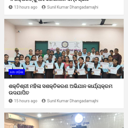
13 hours ago
Sunil Kumar Dhangadamajhi
ମୋ ଓଡ଼ିଶା
ଶକ୍ତିଶ୍ରୀ ମହିଳା ସଶକ୍ତିକରଣ ଅଭିଯାନ କାର୍ଯ୍ୟକ୍ରମ
ଉଦଯାପିତ
15 hours ago
Sunil Kumar Dhangadamajhi