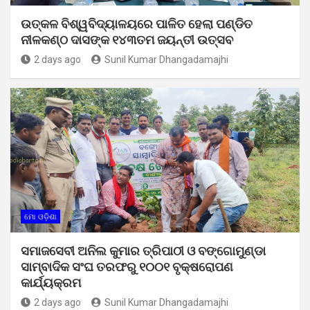
ଉତ୍କଳ ବିଶ୍ୱବିଦ୍ୟାଳୟରେ ପାଳିତ ହେଲା ପଣ୍ଡିତ
ନୀଳକଣ୍ଠ ଦାସଙ୍କ ୧୪୩ତମ ଜୟନ୍ତୀ ଉତ୍ସବ
2 days ago
Sunil Kumar Dhangadamajhi
ମୋ ଓଡ଼ିଶା
ସମାଜସେବୀ ଅନିଲ କୁମାର ତ୍ରିପାଠୀ ଓ ବଙ୍ଗୋମୁଣ୍ଡା
ସାମ୍ବାଦିକ ସଂଘ ତରଫରୁ ୧୦୦୧ ବୃକ୍ଷରୋପଣ
କାର୍ଯ୍ୟକ୍ରମ
2 days ago
Sunil Kumar Dhangadamajhi