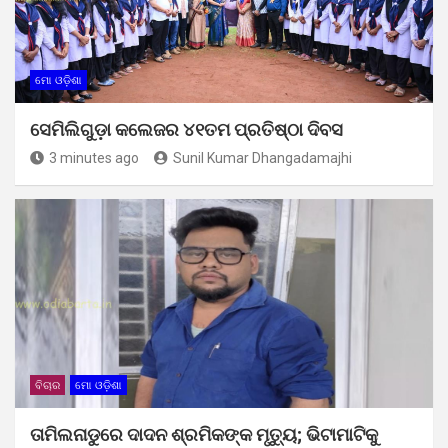
ମୋ ଓଡ଼ିଶା
ସେମିଲିଗୁଡ଼ା କଲେଜର ୪୧ତମ ପ୍ରତିଷ୍ଠା ଦିବସ
3 minutes ago
Sunil Kumar Dhangadamajhi
ବିଚାର
ମୋ ଓଡ଼ିଶା
ତାମିଲନାଡୁରେ ଦାଦନ ଶ୍ରମିକଙ୍କ ମୃତ୍ୟୁ; ଭିଟାମାଟିକୁ