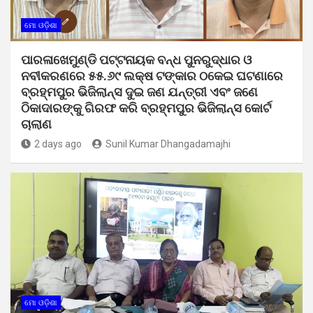
ମୋ ଓଡ଼ିଶା
ପାରଳାଖେମୁଣ୍ଡି ପଟ୍ଟନାୟକ ବନ୍ଧ ପୁନରୁଦ୍ଧାର ଓ
ନବୀକରଣରେ ୫୫.୬୯ ଲକ୍ଷ ଟଙ୍କାର ଠକେଇ ଘଟଣାରେ
ବ୍ରହ୍ମପୁର ଭିଜିଲାନ୍ସ ଦୁଇ ଜଣ ଯନ୍ତ୍ରୀ ଏବଂ ଜଣେ
ଠିକାଦାରଙ୍କୁ ଗିରଫ କରି ବ୍ରହ୍ମପୁର ଭିଜିଲାନ୍ସ କୋର୍ଟ
ଚାଲାଣ
2 days ago
Sunil Kumar Dhangadamajhi
ମୋ ଓଡ଼ିଶା