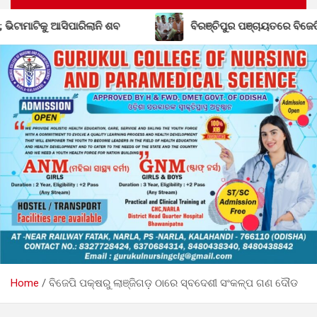
ବିରଞ୍ଚିପୁର ପଞ୍ଚାୟତରେ ବିଜେଡିର ଶକ୍ତି ବୃଦ୍ଧି; ବିଜେପି ଛାଡ଼ିଲେ ସରପଞ
Home
ବିଜେପି ପକ୍ଷରୁ ଲାଞ୍ଜିଗଡ଼ ଠାରେ ସ୍ବଦେଶୀ ସଂକଳ୍ପ ଗଣ ଦୌଡ