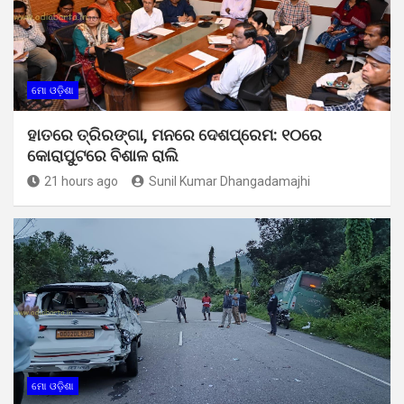
ମୋ ଓଡ଼ିଶା
ହାତରେ ତ୍ରିରଙ୍ଗା, ମନରେ ଦେଶପ୍ରେମ: ୧୦ରେ
କୋରାପୁଟରେ ବିଶାଳ ରାଲି
21 hours ago
Sunil Kumar Dhangadamajhi
ମୋ ଓଡ଼ିଶା