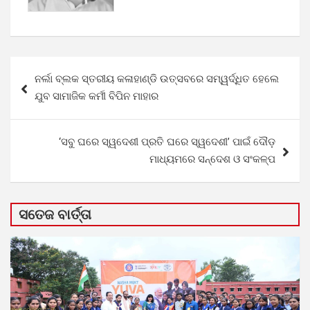
Post
ନର୍ଲା ବ୍ଲକ ସ୍ତରୀୟ କଳାହାଣ୍ଡି ଉତ୍ସବରେ ସମ୍ୱର୍ଦ୍ଧିତ ହେଲେ
navigation
ଯୁବ ସାମାଜିକ କର୍ମୀ ବିପିନ ମାହାର
‘ସବୁ ଘରେ ସ୍ୱଦେଶୀ ପ୍ରତି ଘରେ ସ୍ୱଦେଶୀ’ ପାଇଁ ଦୌଡ଼
ମାଧ୍ୟମରେ ସନ୍ଦେଶ ଓ ସଂକଳ୍ପ
ସତେଜ ବାର୍ତ୍ତା