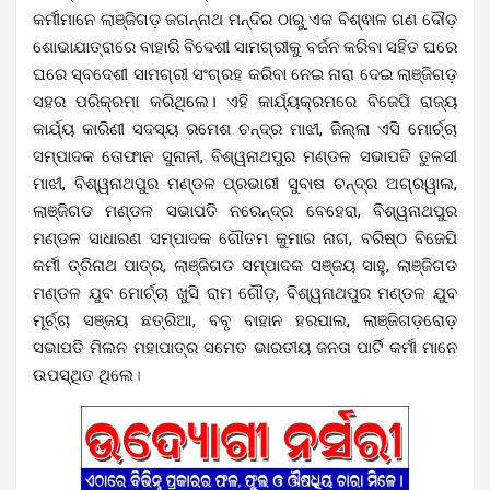
କର୍ମୀମାନେ ଲାଞ୍ଜିଗଡ଼ ଜଗନ୍ନାଥ ମନ୍ଦିର ଠାରୁ ଏକ ବିଶ୍ଵାଳ ଗଣ ଦୌଡ଼
ଶୋଭାଯାତ୍ରାରେ ବାହାରି ବିଦେଶୀ ସାମଗ୍ରୀକୁ ବର୍ଜନ କରିବା ସହିତ ଘରେ
ଘରେ ସ୍ବଦେଶୀ ସାମଗ୍ରୀ ସଂଗ୍ରହ କରିବା ନେଇ ନାରା ଦେଇ ଲାଞ୍ଜିଗଡ଼
ସହର ପରିକ୍ରମା କରିଥିଲେ। ଏହି କାର୍ଯ୍ୟକ୍ରମରେ ବିଜେପି ରାଜ୍ୟ
କାର୍ଯ୍ୟ କାରିଣୀ ସଦସ୍ୟ ରମେଶ ଚନ୍ଦ୍ର ମାଝୀ, ଜିଲ୍ଲା ଏସି ମୋର୍ଚ୍ଚା
ସମ୍ପାଦକ ତୋଫାନ ସୁନାନୀ, ବିଶ୍ୱନାଥପୁର ମଣ୍ଡଳ ସଭାପତି ତୁଳସୀ
ମାଝୀ, ବିଶ୍ୱନାଥପୁର ମଣ୍ଡଳ ପ୍ରଭାରୀ ସୁବାଷ ଚନ୍ଦ୍ର ଅଗ୍ରୱାଲ,
ଲାଞ୍ଜିଗଡ ମଣ୍ଡଳ ସଭାପତି ନରେନ୍ଦ୍ର ବେହେରା, ବିଶ୍ୱନାଥପୁର
ମଣ୍ଡଳ ସାଧାରଣ ସମ୍ପାଦକ ଗୌତମ କୁମାର ନାଗ, ବରିଷ୍ଠ ବିଜେପି
କର୍ମୀ ତ୍ରିନାଥ ପାତ୍ର, ଲାଞ୍ଜିଗଡ ସମ୍ପାଦକ ସଞ୍ଜୟ ସାହୁ, ଲାଞ୍ଜିଗଡ
ମଣ୍ଡଳ ଯୁବ ମୋର୍ଚ୍ଚା ଖୁସି ରାମ ଗୌଡ଼, ବିଶ୍ୱନାଥପୁର ମଣ୍ଡଳ ଯୁବ
ମୂର୍ଚ୍ଚା ସଞ୍ଜୟ ଛତ୍ରିଆ, ବବୃ ବାହାନ ହରପାଲ, ଲାଞ୍ଜିଗଡ଼ରୋଡ଼
ସଭାପତି ମିଲନ ମହାପାତ୍ର ସମେତ ଭାରତୀୟ ଜନତା ପାର୍ଟି କର୍ମୀ ମାନେ
ଉପସ୍ଥିତ ଥିଲେ
।