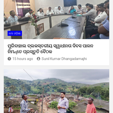
ମୋ ଓଡ଼ିଶା
ମୁରିବାହାଲ ବ୍ଲକସ୍ତରୀୟ ସ୍ୱାଧୀନତା ଦିବସ ପାଳନ
ନିମନ୍ତେ ପ୍ରସ୍ତୁତି ବୈଠକ
15 hours ago
Sunil Kumar Dhangadamajhi