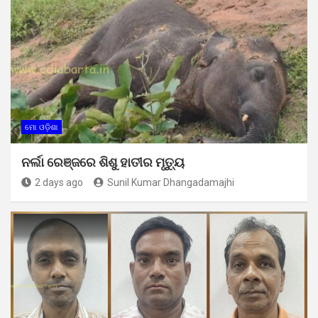
ମୋ ଓଡ଼ିଶା
ନର୍ଲା ରେଞ୍ଜରେ ଶିଶୁ ହାତୀର ମୃତ୍ୟୁ
2 days ago
Sunil Kumar Dhangadamajhi