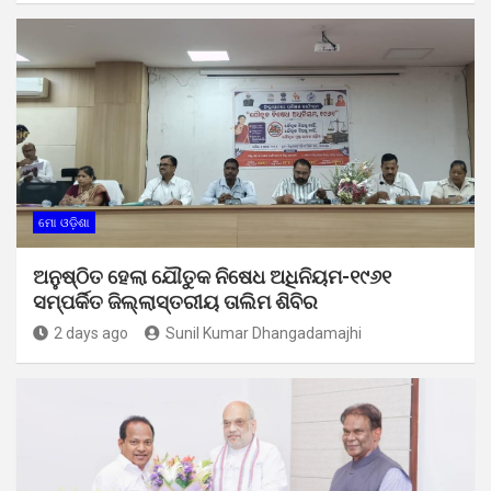
ମୋ ଓଡ଼ିଶା
ଅନୁଷ୍ଠିତ ହେଲା ଯୌତୁକ ନିଷେଧ ଅଧିନିୟମ-୧୯୬୧
ସମ୍ପର୍କିତ ଜିଲ୍ଲାସ୍ତରୀୟ ତାଲିମ ଶିବିର
2 days ago
Sunil Kumar Dhangadamajhi