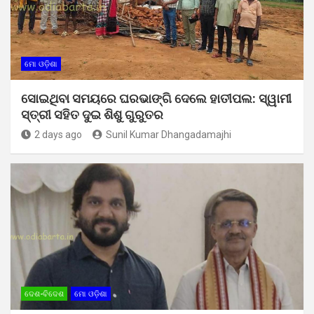
ମୋ ଓଡ଼ିଶା
ସୋଇଥିବା ସମୟରେ ଘରଭାଙ୍ଗି ଦେଲେ ହାତୀପଲ: ସ୍ୱାମୀ
ସ୍ତ୍ରୀ ସହିତ ଦୁଇ ଶିଶୁ ଗୁରୁତର
2 days ago
Sunil Kumar Dhangadamajhi
ଦେଶ-ବିଦେଶ
ମୋ ଓଡ଼ିଶା