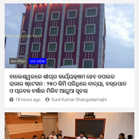
ଜ୍ଞାନ-ବିଜ୍ଞାନ
ମୋ ଓଡ଼ିଶା
ବାଲେଶ୍ୱରରେ ଶୀଘ୍ର କାର୍ଯ୍ୟକ୍ଷମ ହେବ ଡପଲର
ରାଡାର ଷ୍ଟେସନ : ୨୫୦ କିମି ପରିଧିରେ ବାତ୍ୟା, ବଜ୍ରପାତ
ଓ ପ୍ରବଳ ବର୍ଷାର ମିଳିବ ଆଗୁଆ ସୂଚନା
18 hours ago
Sunil Kumar Dhangadamajhi