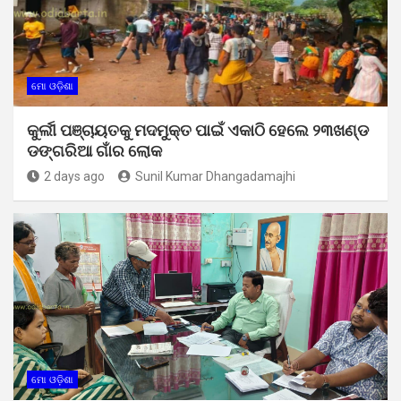
ମୋ ଓଡ଼ିଶା
କୁର୍ଲୀ ପଞ୍ଚାୟତକୁ ମଦମୁକ୍ତ ପାଇଁ ଏକାଠି ହେଲେ ୨୩ଖଣ୍ଡ
ଡଙ୍ଗରିଆ ଗାଁର ଲୋକ
2 days ago
Sunil Kumar Dhangadamajhi
ମୋ ଓଡ଼ିଶା