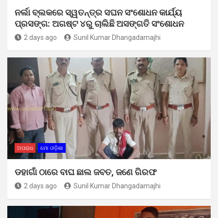
ନର୍ଲା ବ୍ଲକରେ ସ୍ୱତନ୍ତ୍ର ସଘନ ସଂଶୋଧନ କାର୍ଯ୍ୟ
ପ୍ରସଙ୍ଗ: ଅଗଷ୍ଟ ୪ରୁ ଚାଲିଛି ଅସଙ୍ଗତି ସଂଶୋଧନ
2 days ago
Sunil Kumar Dhangadamajhi
ଅପରାଧ
ମୋ ଓଡ଼ିଶା
ଡହାଗାଁ ଠାରେ ବାଘ ଛାଲ ଜବତ, ଜଣେ ଗିରଫ
2 days ago
Sunil Kumar Dhangadamajhi