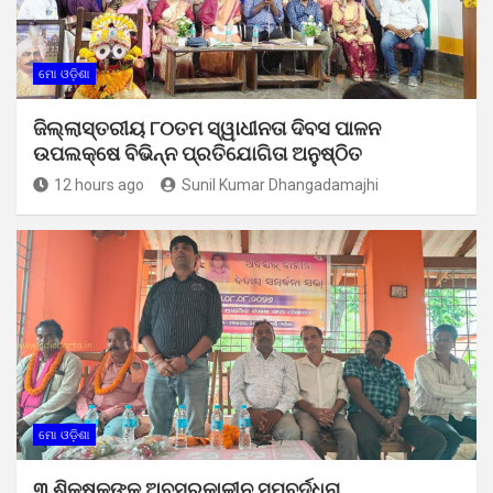
ମୋ ଓଡ଼ିଶା
ଜିଲ୍ଲାସ୍ତରୀୟ ୮୦ତମ ସ୍ୱାଧୀନତା ଦିବସ ପାଳନ
ଉପଲକ୍ଷେ ବିଭିନ୍ନ ପ୍ରତିଯୋଗିତା ଅନୁଷ୍ଠିତ
12 hours ago
Sunil Kumar Dhangadamajhi
ମୋ ଓଡ଼ିଶା
୩ ଶିକ୍ଷକଙ୍କୁ ଅବସରକାଳୀନ ସମ୍ବର୍ଦ୍ଧନା