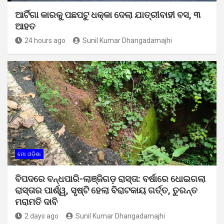
ଆର୍ଟିଗା କାରକୁ ପଛପଟୁ ଧକ୍କା ଦେଲା ଯାତ୍ରୀବାହୀ ବସ, ୩
ଆହତ
24 hours ago
Sunil Kumar Dhangadamajhi
ମୋ ଓଡ଼ିଶା
ବିପଦରେ ବନ୍ଧପାରି-ଲାଞ୍ଜିଗଡ଼ ରାସ୍ତା: ବର୍ଷାରେ ଧୋଇଗଲା
ରାସ୍ତାର ପାର୍ଶ୍ୱ, ସୃଷ୍ଟି ହେଲା ବିରାଟକାୟ ଗର୍ତ୍ତ, ତୁରନ୍ତ
ମରାମତି ଦାବି
2 days ago
Sunil Kumar Dhangadamajhi