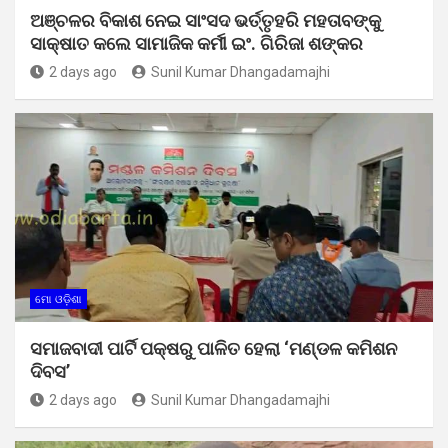
ଅଞ୍ଚଳର ବିକାଶ ନେଇ ସାଂସଦ ଭର୍ତ୍ତୃହରି ମହତାବଙ୍କୁ
ସାକ୍ଷାତ କଲେ ସାମାଜିକ କର୍ମୀ ଇଂ. ଗିରିଜା ଶଙ୍କର
2 days ago
Sunil Kumar Dhangadamajhi
ମୋ ଓଡ଼ିଶା
ସମାଜବାଦୀ ପାର୍ଟି ପକ୍ଷରୁ ପାଳିତ ହେଲା ‘ମଣ୍ଡଳ କମିଶନ
ଦିବସ’
2 days ago
Sunil Kumar Dhangadamajhi