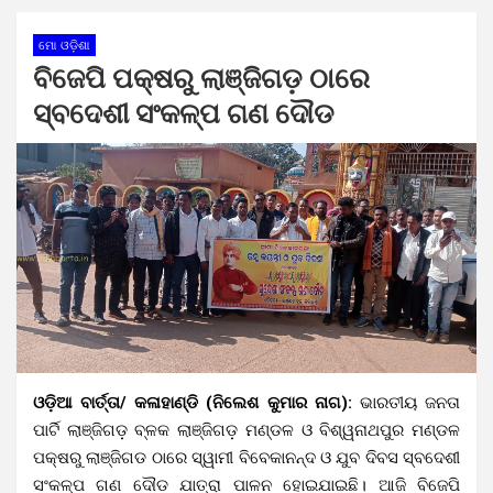
ମୋ ଓଡ଼ିଶା
ବିଜେପି ପକ୍ଷରୁ ଲାଞ୍ଜିଗଡ଼ ଠାରେ
ସ୍ବଦେଶୀ ସଂକଳ୍ପ ଗଣ ଦୌଡ
ଓଡ଼ିଆ ବାର୍ତ୍ତା/ କଳାହାଣ୍ଡି (ନିଲେଶ କୁମାର ନାଗ):
ଭାରତୀୟ ଜନତା
ପାର୍ଟି ଲାଞ୍ଜିଗଡ଼ ବ୍ଳକ ଲାଞ୍ଜିଗଡ଼ ମଣ୍ଡଳ ଓ ବିଶ୍ୱନାଥପୁର ମଣ୍ଡଳ
ପକ୍ଷରୁ ଲାଞ୍ଜିଗଡ ଠାରେ ସ୍ୱାମୀ ବିବେକାନନ୍ଦ ଓ ଯୁବ ଦିବସ ସ୍ବଦେଶୀ
ସଂକଳ୍ପ ଗଣ ଦୌଡ ଯାତ୍ରା ପାଳନ ହୋଇଯାଇଛି। ଆଜି ବିଜେପି