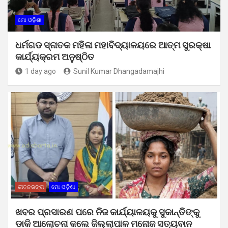
ମୋ ଓଡ଼ିଶା
ଧର୍ମଗଡ ସ୍ନାତକ ମହିଳା ମହାବିଦ୍ୟାଳୟରେ ଆତ୍ମ ସୁରକ୍ଷା
କାର୍ଯ୍ୟକ୍ରମ ଅନୁଷ୍ଠିତ
1 day ago
Sunil Kumar Dhangadamajhi
ଜୀବନରଙ୍ଗ
ମୋ ଓଡ଼ିଶା
ଖବର ପ୍ରସାରଣ ପରେ ନିଜ କାର୍ଯ୍ୟାଳୟକୁ ସୁକାନ୍ତିଙ୍କୁ
ଡାକି ଆଲୋଚନା କଲେ ଜିଲ୍ଲାପାଳ ମନୋଜ ସତ୍ୟବାନ