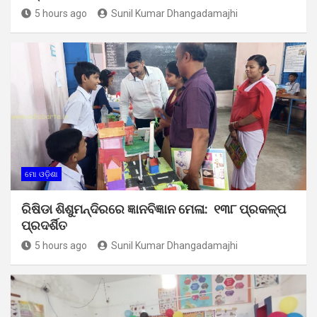
5 hours ago
Sunil Kumar Dhangadamajhi
ମୋ ଓଡ଼ିଶା
ରିଷିଡା ଶିଶୁମନ୍ଦିରରେ ଜ୍ଞାନବିଜ୍ଞାନ ମେଳା: ୧୩୮ ପ୍ରକଳ୍ପ
ପ୍ରଦର୍ଶିତ
5 hours ago
Sunil Kumar Dhangadamajhi