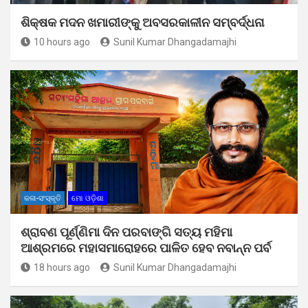
ଶିକ୍ଷକ ମଦନ ଖମାରୀଙ୍କୁ ଅବସରକାଳୀନ ସମ୍ବର୍ଦ୍ଧନା
10 hours ago
Sunil Kumar Dhangadamajhi
କଳା-ସଂସ୍କୃତି
ମୋ ଓଡ଼ିଶା
ଶ୍ରାବଣ ପୂର୍ଣ୍ଣିମା ଦିନ ପରବାଙ୍ଗି ସତ୍ୟ ମହିମା
ଆଶ୍ରମରେ ମହାସମାରୋହରେ ପାଳିତ ହେବ ନବାନ୍ନ ପର୍ବ
18 hours ago
Sunil Kumar Dhangadamajhi