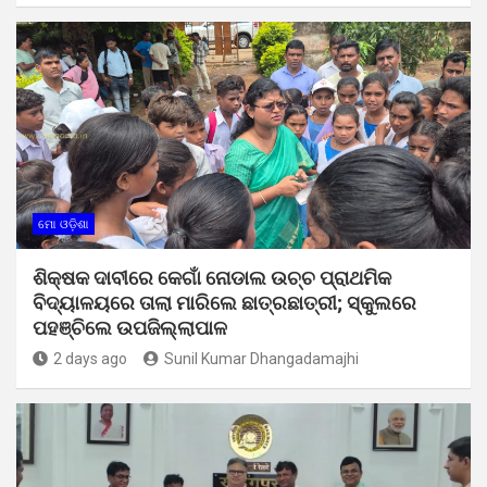
ମୋ ଓଡ଼ିଶା
ଶିକ୍ଷକ ଦାବୀରେ କେଗାଁ ନୋଡାଲ ଉଚ୍ଚ ପ୍ରାଥମିକ
ବିଦ୍ୟାଳୟରେ ତାଲା ମାରିଲେ ଛାତ୍ରଛାତ୍ରୀ; ସ୍କୁଲରେ
ପହଞ୍ଚିଲେ ଉପଜିଲ୍ଲାପାଳ
2 days ago
Sunil Kumar Dhangadamajhi