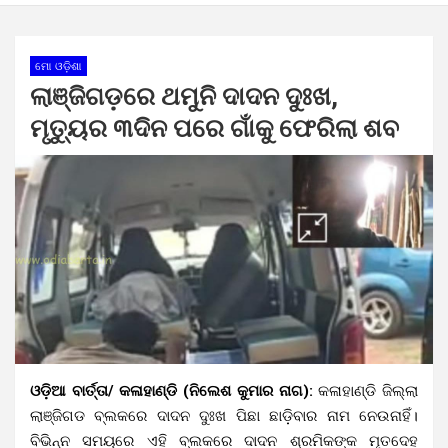
ମୋ ଓଡ଼ିଶା
ଲାଞ୍ଜିଗଡ଼ରେ ଥମୁନି ଦାଦନ ଦୁଃଖ,
ମୃତ୍ୟୁର ୩ଦିନ ପରେ ଗାଁକୁ ଫେରିଲା ଶବ
ଓଡ଼ିଆ ବାର୍ତ୍ତା/ କଳାହାଣ୍ଡି (ନିଲେଶ କୁମାର ନାଗ):
କଳାହାଣ୍ଡି ଜିଲ୍ଲା
ଲାଞ୍ଜିଗଡ ବ୍ଲକରେ ଦାଦନ ଦୁଃଖ ପିଛା ଛାଡ଼ିବାର ନାମ ନେଉନାହିଁ।
ବିଭିନ୍ନ ସମୟରେ ଏହି ବ୍ଲକରେ ଦାଦନ ଶ୍ରମିକଙ୍କ ମୃତଦେହ