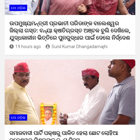
ମୋ ଓଡ଼ିଶା
ଉପମୁଖ୍ୟମନ୍ତ୍ରୀ ପ୍ରଭାତୀ ପରିଡାଙ୍କ ବାଲେଶ୍ୱର
ଜିଲ୍ଲା ଗସ୍ତ: ବନ୍ୟା କ୍ଷତିଗ୍ରସ୍ତ ଅଞ୍ଚଳ ବୁଲି ଦେଖିଲେ,
ଯୁଦ୍ଧକାଳୀନ ଭିତ୍ତିରେ ପୁନରୁଦ୍ଧାର ପାଇଁ ଦେଲେ ନିର୍ଦ୍ଦେଶ
19 hours ago
Sunil Kumar Dhangadamajhi
ମୋ ଓଡ଼ିଶା
ସମାଜବାଦୀ ପାର୍ଟି ପକ୍ଷରୁ ପାଳିତ ହେଲା ଛୋଟ ଲୋହିଆ