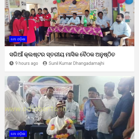
ମୋ ଓଡ଼ିଶା
ସରିଆଁ କ୍ଲଷ୍ଟର ସ୍ତରୀୟ ମାସିକ ବୈଠକ ଅନୁଷ୍ଠିତ
9 hours ago
Sunil Kumar Dhangadamajhi
ମୋ ଓଡ଼ିଶା