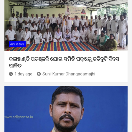
ମୋ ଓଡ଼ିଶା
କଳାହାଣ୍ଡି ପତଞ୍ଜଳି ଯୋଗ ସମିତି ପକ୍ଷରୁ ଜଡିବୁଟି ଦିବସ
ପାଳିତ
1 day ago
Sunil Kumar Dhangadamajhi