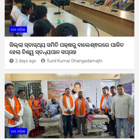
ମୋ ଓଡ଼ିଶା
ଜିଲ୍ଲା ସ୍ବାସ୍ଥ୍ୟ ସମିତି ପକ୍ଷରୁ ବାଲେଶ୍ଵରରେ ପାଳିତ
ହେଲା ବିଶ୍ୱ ସ୍ତନ୍ୟପାନ ସପ୍ତାହ
2 days ago
Sunil Kumar Dhangadamajhi
ମୋ ଓଡ଼ିଶା