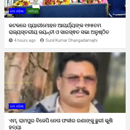
ମୋ ଓଡ଼ିଶା
ସାହିତ୍ୟ
କଟକରେ ପ୍ୟାରୀମୋହନ ଆଚାର୍ଯ୍ୟଙ୍କ ୧୭୫ତମ
ରାଜ୍ୟସ୍ତରୀୟ ଜୟନ୍ତୀ ଓ ସାରସ୍ଵତ ସଭା ଅନୁଷ୍ଠିତ
4 hours ago
Sunil Kumar Dhangadamajhi
ମୋ ଓଡ଼ିଶା
ଏମ୍. ରାମପୁର ବିଜେପି ନେତା ଫକୀର ରଣାଙ୍କୁ ଛୁରୀ ଭୁଷି
ହତ୍ୟା