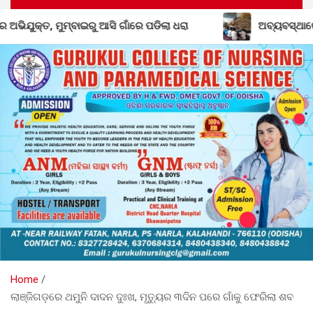
 ଧରା
ଅବ୍ୟବସ୍ଥାରେ ଡ଼ୁମେରପଡା ପ୍ରାଥମିକ ବିଦ୍ୟାଳୟ: ପ୍ରଧା
Home
ଲାଞ୍ଜିଗଡ଼ରେ ଥମୁନି ଦାଦନ ଦୁଃଖ, ମୃତ୍ୟୁର ୩ଦିନ ପରେ ଗାଁକୁ ଫେରିଲା ଶବ