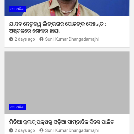
ମୋ ଓଡ଼ିଶା
ଯାଦବ ନେତୃତ୍ୱ ଲିଙ୍ଗରାଜ ପୋଢଙ୍କ ଦେହାନ୍ତ :
ଅଞ୍ଚଳରେ ଶୋକର ଛାୟା
2 days ago
Sunil Kumar Dhangadamajhi
ମୋ ଓଡ଼ିଶା
ମିଡିଆ କ୍ଲବ୍ ପକ୍ଷରୁ ଓଡ଼ିଆ ସାମ୍ବାଦିକ ଦିବସ ପାଳିତ
2 days ago
Sunil Kumar Dhangadamajhi