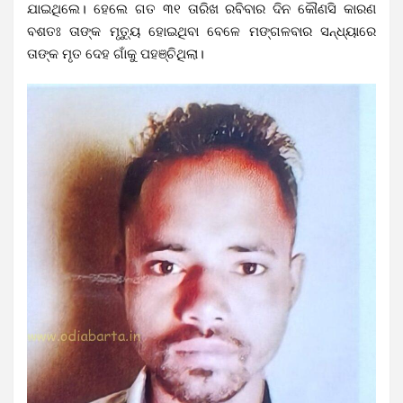
ଯାଇଥିଲେ। ହେଲେ ଗତ ୩୧ ତାରିଖ ରବିବାର ଦିନ କୌଣସି କାରଣ
ବଶତଃ ତାଙ୍କ ମୃତ୍ୟୁ ହୋଇଥିବା ବେଳେ ମଙ୍ଗଳବାର ସନ୍ଧ୍ୟାରେ
ତାଙ୍କ ମୃତ ଦେହ ଗାଁକୁ ପହଞ୍ଚିଥିଲା।