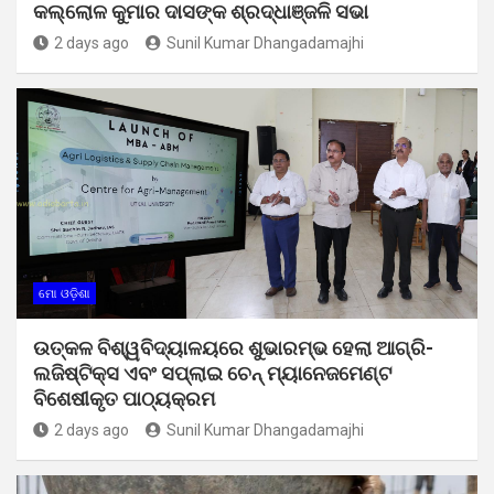
କଲ୍ଲୋଳ କୁମାର ଦାସଙ୍କ ଶ୍ରଦ୍ଧାଞ୍ଜଳି ସଭା
2 days ago
Sunil Kumar Dhangadamajhi
ମୋ ଓଡ଼ିଶା
ଉତ୍କଳ ବିଶ୍ୱବିଦ୍ୟାଳୟରେ ଶୁଭାରମ୍ଭ ହେଲା ଆଗ୍ରି-
ଲଜିଷ୍ଟିକ୍ସ ଏବଂ ସପ୍ଲାଇ ଚେନ୍ ମ୍ୟାନେଜମେଣ୍ଟ
ବିଶେଷୀକୃତ ପାଠ୍ୟକ୍ରମ
2 days ago
Sunil Kumar Dhangadamajhi