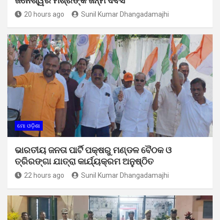
ଜନେଶ୍ୱର ମିଶ୍ରଙ୍କ ଜନ୍ମ ଦିବସ
20 hours ago
Sunil Kumar Dhangadamajhi
ମୋ ଓଡ଼ିଶା
ଭାରତୀୟ ଜନତା ପାର୍ଟି ପକ୍ଷରୁ ମଣ୍ଡଳ ବୈଠକ ଓ
ତ୍ରିରଙ୍ଗା ଯାତ୍ରା କାର୍ଯ୍ୟକ୍ରମ ଅନୁଷ୍ଠିତ
22 hours ago
Sunil Kumar Dhangadamajhi