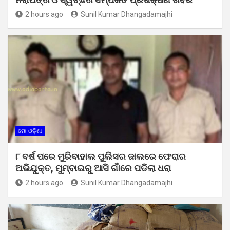
2 hours ago
Sunil Kumar Dhangadamajhi
ମୋ ଓଡ଼ିଶା
୮ ବର୍ଷ ପରେ ମୁରିବାହାଲ ପୁଲିସର ଜାଲରେ ଫେରାର
ଅଭିଯୁକ୍ତ, ମୁମ୍ବାଇରୁ ଆସି ଗାଁରେ ପଡିଲା ଧରା
2 hours ago
Sunil Kumar Dhangadamajhi