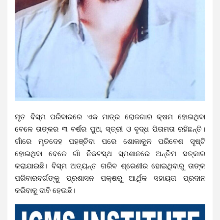
ମୃତ ବିସ୍ମ ପରିବାରରେ ଏକ ମାତ୍ର ରୋଜଗାର କ୍ଷମ ହୋଇଥିବା
ବେଳେ ତାଙ୍କର ୩ ବର୍ଷର ପୁଅ, ସ୍ତ୍ରୀ ଓ ବୃଦ୍ଧ ପିତାମତା ରହିଛନ୍ତି।
ଗାଁରେ ମୃତଦେହ ପହଞ୍ଚିବା ପରେ ଶୋକାକୁଳ ପରିବେଶ ସୃଷ୍ଟି
ହୋଇଥିବା ବେଳେ ଗାଁ ନିକଟସ୍ଥ ସ୍ମଶାନରେ ଅନ୍ତିମ ସତ୍କାର
କରାଯାଇଛି। ବିସ୍ମ ଅତ୍ୟନ୍ତ ଗରିବ ଶ୍ରେଣୀର ହୋଇଥିବାରୁ ତାଙ୍କ
ପରିବାରବର୍ଗଙ୍କୁ ପ୍ରଶାସନ ପକ୍ଷରୁ ଆର୍ଥିକ ସହାୟତା ପ୍ରଦାନ
କରିବାକୁ ଦାବି ହେଉଛି।