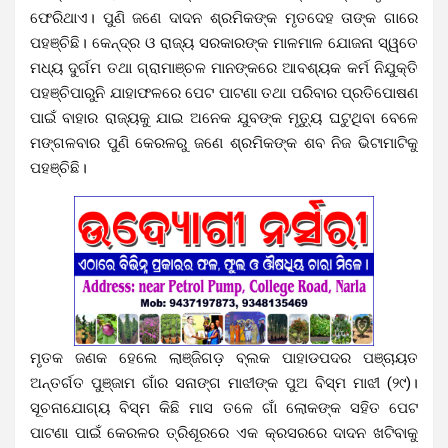
ଫେରିଥାଏ। ପୁଣି ଜଣେ ଦାଦନ ଶ୍ରମିକଙ୍କ ମୃତଦେହ ତାଙ୍କ ଗାରେ
ପହଞ୍ଚିଛି। କେନ୍ଦ୍ର ଓ ରାଜ୍ୟ ସରକାରଙ୍କ ମାଳମାଳ ଯୋଜନା ସ୍ୱତେ
ମଧ୍ୟ ଦୁର୍ଗମ ତଥା ଗ୍ରାମାଞ୍ଚଳ ମାନଙ୍କରେ ଆବଶ୍ୟକ କର୍ମ ନିଯୁକ୍ତି
ପହଞ୍ଚିପାରୁନି ଯାହାଫଳରେ ପେଟ ପାଟଣା ତଥା ପରିବାର ପ୍ରତିପୋଷଣ
ପାଇଁ ବାହାର ରାଜ୍ୟକୁ ଯାଇ ଅନେକ ଯୁବଙ୍କ ମୃତ୍ୟୁ ଘଟୁଥିବା ବେଳେ
ମଙ୍ଗଳବାର ପୁଣି କେରଳରୁ ଜଣେ ଶ୍ରମିକଙ୍କ ଶବ ନିଜ ଭିଟାମାଟିକୁ
ପହଞ୍ଚିଛି।
ମୃତକ ଜଣକ ହେଲେ ଲାଞ୍ଜିଗଡ଼ ବ୍ଲକ ପାହାଡପଦର ପଞ୍ଚାୟତ
ଅନ୍ତର୍ଗତ ପୁଞ୍ଜାମ ଗାଁର ସନାଙ୍ଗ ମାଝୀଙ୍କ ପୁଅ ବିସ୍ମ ମାଝୀ (୨୯)।
ସୂଚନାଯୋଗ୍ୟ ବିସ୍ମ କିଛି ମାସ ତଳେ ଗାଁ ଲୋକଙ୍କ ସହିତ ପେଟ
ପାଟଣା ପାଇଁ କେରଳର ତ୍ରିଶୂରରେ ଏକ କ୍ରସରରେ ଦାଦନ ଖଟିବାକୁ