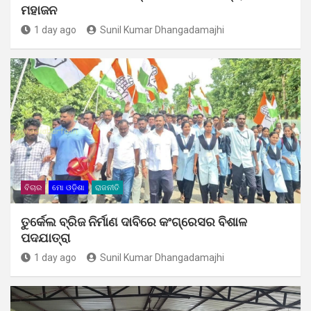
ମହାଜନ
1 day ago
Sunil Kumar Dhangadamajhi
ବିଚାର
ମୋ ଓଡ଼ିଶା
ରାଜନୀତି
ତୁର୍କେଲ ବ୍ରିଜ ନିର୍ମାଣ ଦାବିରେ କଂଗ୍ରେସର ବିଶାଳ
ପଦଯାତ୍ରା
1 day ago
Sunil Kumar Dhangadamajhi