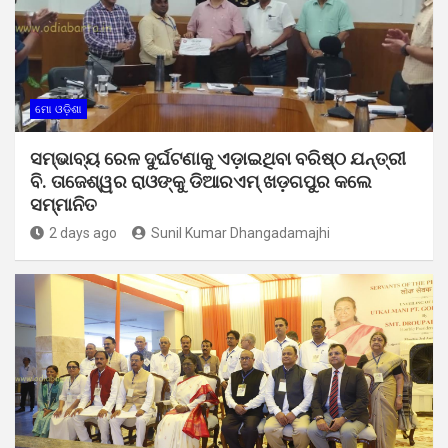
ମୋ ଓଡ଼ିଶା
ସମ୍ଭାବ୍ୟ ରେଳ ଦୁର୍ଘଟଣାକୁ ଏଡ଼ାଇଥିବା ବରିଷ୍ଠ ଯନ୍ତ୍ରୀ
ବି. ତାଜେଶ୍ୱର ରାଓଙ୍କୁ ଡିଆରଏମ୍ ଖଡ଼ଗପୁର କଲେ
ସମ୍ମାନିତ
2 days ago
Sunil Kumar Dhangadamajhi