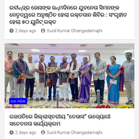
ରବୀନ୍ଦ୍ର ଜେନାଙ୍କ ଜନ୍ମଦିନରେ ଯୁବନେତା ସିମନଙ୍କ
ନେତୃତ୍ୱରେ ଅନୁଷ୍ଠିତ ହେଲା ରକ୍ତଦାନ ଶିବିର : ସଂଗୃହୀତ
ହେଲା ୫୦ ୟୁନିଟ୍ ରକ୍ତ
2 days ago
Sunil Kumar Dhangadamajhi
ମୋ ଓଡ଼ିଶା
ଗଜପତିରେ ଜିଲ୍ଲାସ୍ତରୀୟ “ତେଜାସ” ଉଦ୍ୟୋଗୀ
ସଚେତନତା କାର୍ଯ୍ୟକ୍ରମ
2 days ago
Sunil Kumar Dhangadamajhi