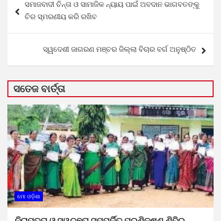
ସମାଜବାଦୀ ଚିନ୍ତା ଓ ସାମାଜିକ ନ୍ୟାୟ ପାଇଁ ଅବଦାନ ଭାଗବତଙ୍କୁ
navigation
ଚିର ସ୍ମରଣୀୟ କରି ରଖିବ
ସ୍ୱଦେଶୀ ଜାଗରଣ ମଞ୍ଚର ଜିଲ୍ଲା ବିଚାର ବର୍ଗ ଅନୁଷ୍ଠିତ
ସତେଜ ବାର୍ତ୍ତା
ମୋ ଓଡ଼ିଶା
ନିରାପତ୍ତା ଓ ସ୍ୱଚ୍ଛତା ସମ୍ପର୍କିତ ପ୍ରଶିକ୍ଷଣ ଶିବିର