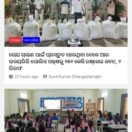
ଅପରାଧ
ମୋ ଓଡ଼ିଶା
ଚୋରା ଚାଲାଣ ପାଇଁ ପ୍ରସ୍ତୁତ ହେଉଥିବା ବେଳେ ଆର
ଉଦୟଗିରି ପୋଲିସ ପକ୍ଷରୁ ୨୫୧ କେଜି ଗଞ୍ଜେଇ ଜବତ, ୨
ଗିରଫ
22 hours ago
Sunil Kumar Dhangadamajhi