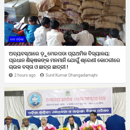
ମୋ ଓଡ଼ିଶା
ଅବ୍ୟବସ୍ଥାରେ ଡ଼ୁମେରପଡା ପ୍ରାଥମିକ ବିଦ୍ୟାଳୟ:
ପ୍ରଧାନ ଶିକ୍ଷକଙ୍କ ମନମାନି ଯୋଗୁଁ ଶ୍ରେଣୀ କୋଠରୀରେ
ଚାଉଳ ବସ୍ତା ଓ ଛାତ୍ର ଛାତ୍ରୀ !
2 hours ago
Sunil Kumar Dhangadamajhi