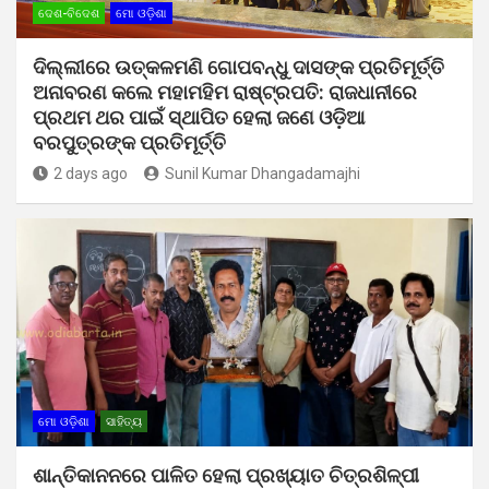
ଦେଶ-ବିଦେଶ
ମୋ ଓଡ଼ିଶା
ଦିଲ୍ଲୀରେ ଉତ୍କଳମଣି ଗୋପବନ୍ଧୁ ଦାସଙ୍କ ପ୍ରତିମୂର୍ତ୍ତି
ଅନାବରଣ କଲେ ମହାମହିମ ରାଷ୍ଟ୍ରପତି: ରାଜଧାନୀରେ
ପ୍ରଥମ ଥର ପାଇଁ ସ୍ଥାପିତ ହେଲା ଜଣେ ଓଡ଼ିଆ
ବରପୁତ୍ରଙ୍କ ପ୍ରତିମୂର୍ତ୍ତି
2 days ago
Sunil Kumar Dhangadamajhi
ମୋ ଓଡ଼ିଶା
ସାହିତ୍ୟ
ଶାନ୍ତିକାନନରେ ପାଳିତ ହେଲା ପ୍ରଖ୍ୟାତ ଚିତ୍ରଶିଳ୍ପୀ