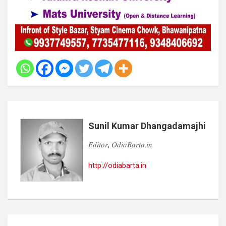
Sunil Kumar Dhangadamajhi
𝐸𝑑𝑖𝑡𝑜𝑟, 𝑂𝑑𝑖𝑎𝐵𝑎𝑟𝑡𝑎.𝑖𝑛
http://odiabarta.in
Post