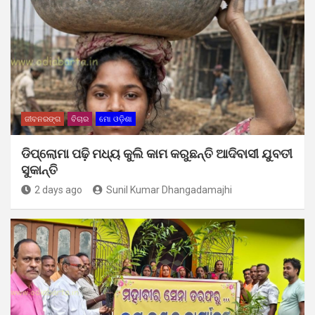
ଜୀବନରଙ୍ଗ
ବିଚାର
ମୋ ଓଡ଼ିଶା
ଡିପ୍ଲୋମା ପଢ଼ି ମଧ୍ୟ କୁଲି କାମ କରୁଛନ୍ତି ଆଦିବାସୀ ଯୁବତୀ
ସୁକାନ୍ତି
2 days ago
Sunil Kumar Dhangadamajhi