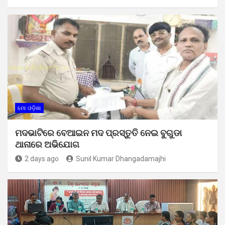
ମୋ ଓଡ଼ିଶା
ମଦଭାଟିରେ ବେଆଇନ ମଦ ପ୍ରସ୍ତୁତି ନେଇ ବୁଗୁଡା
ଥାନାରେ ଅଭିଯୋଗ
2 days ago
Sunil Kumar Dhangadamajhi