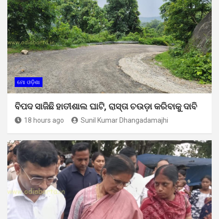
ମୋ ଓଡ଼ିଶା
ବିପଦ ସାଜିଛି ହାତୀଶାଲ ଘାଟି, ରାସ୍ତା ଚଉଡ଼ା କରିବାକୁ ଦାବି
18 hours ago
Sunil Kumar Dhangadamajhi