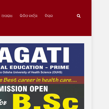
ଅପରାଧ
ଭିଡିଓ ବାର୍ତ୍ତା
ବିଚାର