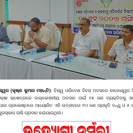
େଶ୍ୱର (କୃଷ୍ଣ କୁମାର ମହାନ୍ତି):
ବିଶ୍ୱ ପରିବେଶ ଦିବସ ଅବସରେ ବାଲେଶ୍ୱର ଜି
୍ଷା କ୍ଷେତ୍ରରେ ଉଲ୍ଲେଖନୀୟ ଅବଦାନ ପାଇଁ ୧୫ ଜଣ ବ୍ୟକ୍ତିଙ୍କୁ ସମ୍ବ
ଯୋଗ ପ୍ରକୋଷ୍ଠରେ ଆୟୋଜିତ ଏହି ଉତ୍ସବରେ ୧୦ ଜଣ ପ୍ରକୃତି ବନ୍ଧୁ ଓ ୫ ଜଣ 
ରସ୍କାର ରାଶି ପ୍ରଦାନ କରାଯାଇଥିଲା।