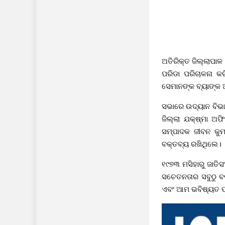
ଅତିରିକ୍ତ ଜିଲ୍ଲାପା
ପରିଡା ପରିଚାଳନା କର
ସେମାନଙ୍କ ବ୍ୟାଙ୍କ
ସଭାରେ ଉଦ୍ୟାନ ବିଭା
ଜିଲ୍ଲା ଯକ୍ଷ୍ମା ଅଫ
ସମ୍ପାଦକ ଜୀବନ କୁମ
ବକ୍ତବ୍ୟ ରଖିଥିଲେ।
୧୯୭୩ ମସିହାରୁ ଜାତି
ସଚେତନତାର ସବୁଠୁ ବଡ଼
ଏବଂ ଆମ ଭବିଷ୍ୟତ ପ