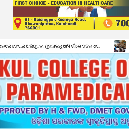
 ମୁମ୍ବାଇରୁ ଆସି ଗାଁରେ ପଡିଲା ଧରା
ଅବ୍ୟବସ୍ଥାରେ ଡ଼ୁମେରପଡା