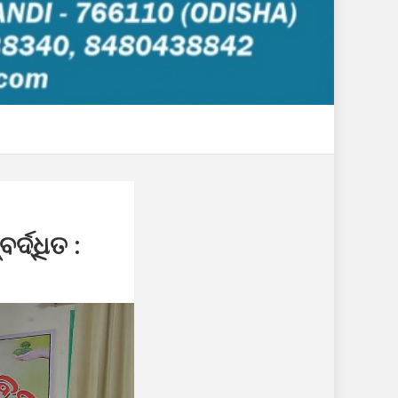
ଦ୍ଧିତ :