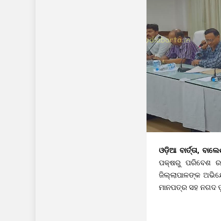
ଓଡ଼ିଆ ବାର୍ତ୍ତା, ବାଲ
ପକ୍ଷରୁ ପରିବେଶ ରକ
ଜିଲ୍ଲାପାଳଙ୍କ ଅଭି
ମାନପତ୍ର ସହ ନଗଦ ପୁ