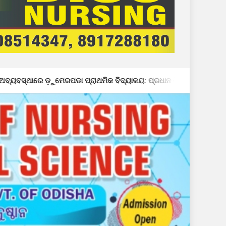
 ପ୍ରାଥମିକ ବିଦ୍ୟାଳୟ: ପ୍ରଧାନ ଶିକ୍ଷକଙ୍କ ମନମାନି ଯୋଗୁଁ ଶ୍ରେଣୀ କୋଠରୀର