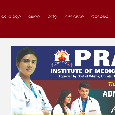
କଳା-ସଂସ୍କୃତି
ସାହିତ୍ୟ
କ୍ରୀଡ଼ା
ମନୋରଞ୍ଜନ
ଜୀବନରଙ୍ଗ