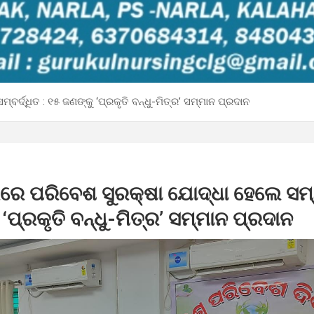
୍ଦ୍ଧିତ : ୧୫ ଜଣଙ୍କୁ ‘ପ୍ରକୃତି ବନ୍ଧୁ-ମିତ୍ର’ ସମ୍ମାନ ପ୍ରଦାନ
େ ପରିବେଶ ସୁରକ୍ଷା ଯୋଦ୍ଧା ହେଲେ ସମ୍ବର୍
‘ପ୍ରକୃତି ବନ୍ଧୁ-ମିତ୍ର’ ସମ୍ମାନ ପ୍ରଦାନ