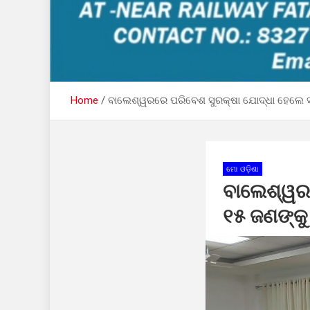
Home
ବାଲେଶ୍ୱରରେ ପରିବେଶ ସୁରକ୍ଷା ଯୋଦ୍ଧା ହେଲେ ସମ୍ବର
ମୋ ଓଡ଼ିଶା
ବାଲେଶ୍ୱରର
୧୫ ଜଣଙ୍କୁ 