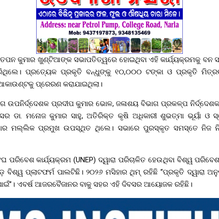
ଳ ତପନ କୁମାର ଖୁଣ୍ଟିଆଙ୍କ ସଭାପତିତ୍ୱରେ ହୋଇଥିବା ଏହି କାର୍ଯ୍ୟକ୍ରମକୁ ବନ
ିଥିଲେ। ପ୍ରତ୍ୟେକ ପ୍ରକୃତି ବନ୍ଧୁଙ୍କୁ ୧୦,୦୦୦ ଟଙ୍କା ଓ ପ୍ରକୃତି ମିତ୍
 ଆକାଉଣ୍ଟକୁ ପ୍ରେରଣ କରାଯାଇଥିଲା।
ଗ ଉପନିର୍ଦ୍ଦେଶକ ପ୍ରଦୀପ କୁମାର ଭୋଳ, ଜଳାଶୟ ବିଭାଗ ପ୍ରକଳ୍ପ ନିର୍ଦ୍ଦେଶକ 
ିସର ଡା. ମନୋଜ କୁମାର ସାହୁ, ଅତିରିକ୍ତ କୃଷି ଅଧିକାରୀ ଶୁଭତ୍ମା ଭୂୟାଁ ଓ 
ାର ମଲ୍ଲିକ ପ୍ରମୁଖ ଉପସ୍ଥିତ ଥିଲେ। ସଭାରେ ପୁରସ୍କୃତ ସମସ୍ତେ ନିଜ ନି
ସଂଘ ପରିବେଶ କାର୍ଯ୍ୟକ୍ରମ (UNEP) ଦ୍ୱାରା ପରିଚାଳିତ ହେଉଥିବା ବିଶ୍ୱ ପରିବ
 ବିଶ୍ୱ ପ୍ଲାଟଫର୍ମ ପାଲଟିଛି। ୨୦୨୬ ମସିହାର ଥିମ୍ ରହିଛି “ପ୍ରକୃତି ଦ୍ୱାରା ଅନୁ
ାଇଁ”। ଏବର୍ଷ ଆଜରବୈଜାନର ବାକୁ ସହର ଏହି ଦିବସର ଆୟୋଜକ ରହିଛି।