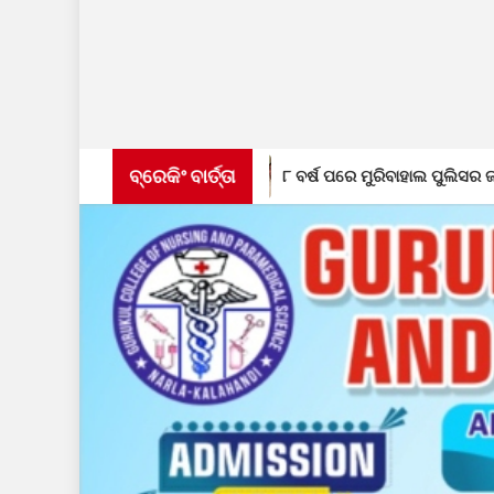
ବ୍ରେକିଂ ବାର୍ତ୍ତା
ିର
୮ ବର୍ଷ ପରେ ମୁରିବାହାଲ ପୁଲିସର ଜାଲରେ ଫେରାର ଅଭିଯୁକ୍ତ,