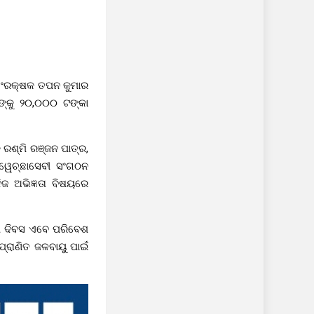
 ସଂରକ୍ଷକ ତପନ କୁମାର
ରଙ୍କୁ ୨୦,୦୦୦ ଟଙ୍କା
ରଶ୍ମି ରଞ୍ଜନ ପାତ୍ର,
ସ୍ୱେଚ୍ଛାସେବୀ ସଂଗଠନ
ଜ ଅଭିଜ୍ଞତା ବିଷୟରେ
େଶ ଦିବସ ଏବେ ପରିବେଶ
ପ୍ରାଣିତ ଜଳବାୟୁ ପାଇଁ