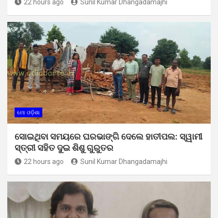
22 hours ago
Sunil Kumar Dhangadamajhi
ମୋ ଓଡ଼ିଶା
ସୋଇଥିବା ସମୟରେ ଘରଭାଙ୍ଗି ଦେଲେ ହାତୀପଲ: ସ୍ୱାମୀ
ସ୍ତ୍ରୀ ସହିତ ଦୁଇ ଶିଶୁ ଗୁରୁତର
22 hours ago
Sunil Kumar Dhangadamajhi