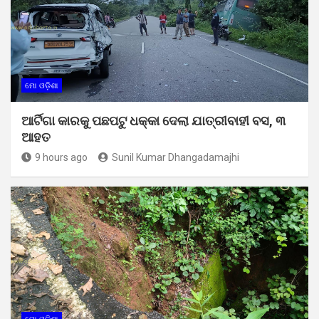
ମୋ ଓଡ଼ିଶା
ଆର୍ଟିଗା କାରକୁ ପଛପଟୁ ଧକ୍କା ଦେଲା ଯାତ୍ରୀବାହୀ ବସ, ୩
ଆହତ
9 hours ago
Sunil Kumar Dhangadamajhi