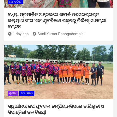
ମୋ ଓଡ଼ିଶା
ବନ୍ୟା ପ୍ରପୀଡ଼ିତ ଅଞ୍ଚଳରେ ନାବାର୍ଡ ଅବସରପ୍ରାପ୍ତ
କଲ୍ୟାଣ ସଂଘ ଏବଂ ଯୁବବିକାଶ ପକ୍ଷରୁ ରିଲିଫ୍ ସାମଗ୍ରୀ
ବଣ୍ଟନ
1 day ago
Sunil Kumar Dhangadamajhi
କ୍ରୀଡ଼ା
ମୋ ଓଡ଼ିଶା
ସ୍ୱାଧୀନତା କପ ଫୁଟବଲ ଚମ୍ପିୟାନସିପରେ ବାଲିଗୁଡା ଓ
ସିପାଞ୍ଜିରୀ ଦଳ ବିଜୟୀ