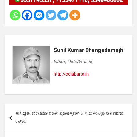
Sunil Kumar Dhangadamajhi
𝐸𝑑𝑖𝑡𝑜𝑟, 𝑂𝑑𝑖𝑎𝐵𝑎𝑟𝑡𝑎.𝑖𝑛
http://odiabarta.in
Post
ଲାଖଗୁଡା ଉଠାଜଳସେଚନ ପ୍ରକଳ୍ପର ୪ ହାଇ-ପାଓ୍ବାର ମୋଟର
navigation
ଚୋରୀ