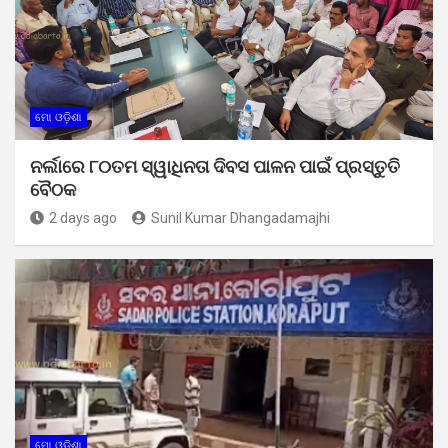
ମୋ ଓଡ଼ିଶା
ନର୍ଲାରେ ୮୦ତମ ସ୍ୱାଧିନତା ଦିବସ ପାଳନ ପାଇଁ ପ୍ରସ୍ତୁତି
ବୈଠକ
2 days ago
Sunil Kumar Dhangadamajhi
ମୋ ଓଡ଼ିଶା