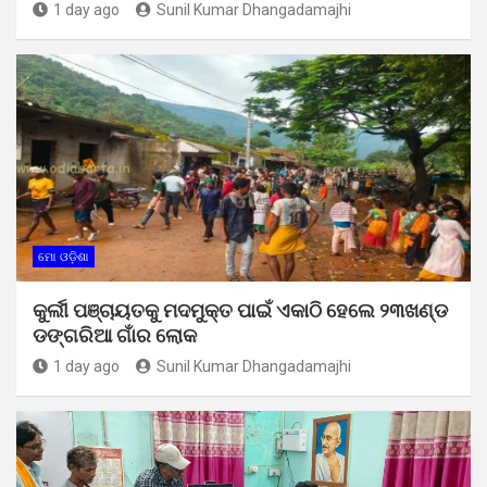
1 day ago
Sunil Kumar Dhangadamajhi
ମୋ ଓଡ଼ିଶା
କୁର୍ଲୀ ପଞ୍ଚାୟତକୁ ମଦମୁକ୍ତ ପାଇଁ ଏକାଠି ହେଲେ ୨୩ଖଣ୍ଡ
ଡଙ୍ଗରିଆ ଗାଁର ଲୋକ
1 day ago
Sunil Kumar Dhangadamajhi