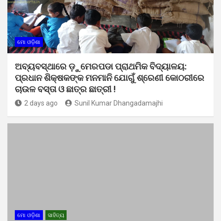
ମୋ ଓଡ଼ିଶା
ଅବ୍ୟବସ୍ଥାରେ ଡ଼ୁମେରପଡା ପ୍ରାଥମିକ ବିଦ୍ୟାଳୟ:
ପ୍ରଧାନ ଶିକ୍ଷକଙ୍କ ମନମାନି ଯୋଗୁଁ ଶ୍ରେଣୀ କୋଠରୀରେ
ଚାଉଳ ବସ୍ତା ଓ ଛାତ୍ର ଛାତ୍ରୀ !
2 days ago
Sunil Kumar Dhangadamajhi
ମୋ ଓଡ଼ିଶା
ସାହିତ୍ୟ