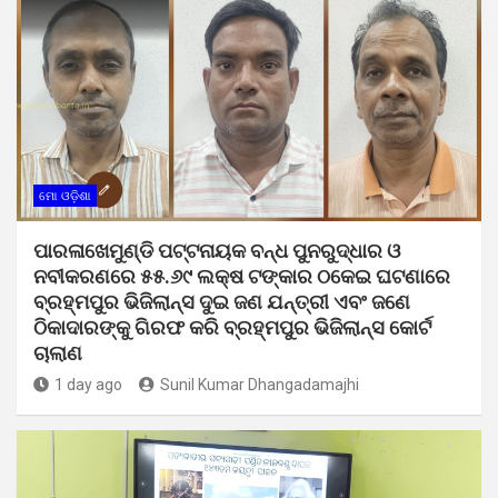
ମୋ ଓଡ଼ିଶା
ପାରଳାଖେମୁଣ୍ଡି ପଟ୍ଟନାୟକ ବନ୍ଧ ପୁନରୁଦ୍ଧାର ଓ
ନବୀକରଣରେ ୫୫.୬୯ ଲକ୍ଷ ଟଙ୍କାର ଠକେଇ ଘଟଣାରେ
ବ୍ରହ୍ମପୁର ଭିଜିଲାନ୍ସ ଦୁଇ ଜଣ ଯନ୍ତ୍ରୀ ଏବଂ ଜଣେ
ଠିକାଦାରଙ୍କୁ ଗିରଫ କରି ବ୍ରହ୍ମପୁର ଭିଜିଲାନ୍ସ କୋର୍ଟ
ଚାଲାଣ
1 day ago
Sunil Kumar Dhangadamajhi