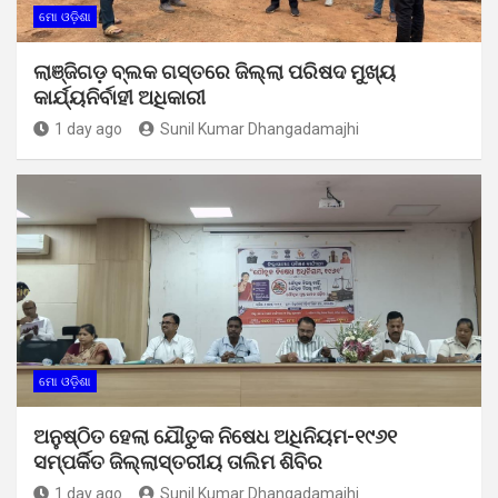
ମୋ ଓଡ଼ିଶା
ଲାଞ୍ଜିଗଡ଼ ବ୍ଲକ ଗସ୍ତରେ ଜିଲ୍ଲା ପରିଷଦ ମୁଖ୍ୟ
କାର୍ଯ୍ୟନିର୍ବାହୀ ଅଧିକାରୀ
1 day ago
Sunil Kumar Dhangadamajhi
ମୋ ଓଡ଼ିଶା
ଅନୁଷ୍ଠିତ ହେଲା ଯୌତୁକ ନିଷେଧ ଅଧିନିୟମ-୧୯୬୧
ସମ୍ପର୍କିତ ଜିଲ୍ଲାସ୍ତରୀୟ ତାଲିମ ଶିବିର
1 day ago
Sunil Kumar Dhangadamajhi