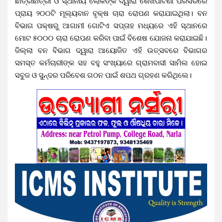
ଛାତ୍ରଛାତ୍ରୀ ଓ ସ୍ଥାନୀୟ ଲୋକଙ୍କ ଦ୍ୱାରା ଶେଖପାଟଣା ପରିସରରେ
ପ୍ରାୟ ୨୦୦ଟି ମୂଲ୍ୟବାନ ବୃକ୍ଷ ଚାରା ରୋପଣ କରାଯାଇଥିଲା। ବନ
ବିଭାଗ ପକ୍ଷରୁ ଆଗାମୀ ଗୋଟିଏ ସପ୍ତାହ ମଧ୍ୟରେ ଏହି ସ୍ଥାନରେ
ମୋଟ ୫୦୦୦ ଚାରା ରୋପଣ କରିବା ପାଇଁ ବିଶେଷ ଯୋଜନା କରାଯାଇଛି।
ଜିଲ୍ଲା ବନ ବିଭାଗ ଦ୍ୱାରା ଆୟୋଜିତ ଏହି ଉତ୍ସବରେ ବିଭାଗର
ସମସ୍ତ କର୍ମଚାରୀଙ୍କ ସହ ବହୁ ସଂଖ୍ୟାରେ ଗ୍ରାମବାସୀ ସାମିଲ ହୋଇ
ସବୁଜ ଓ ସୁନ୍ଦର ପରିବେଶ ଗଠନ ପାଇଁ ଶପଥ ଗ୍ରହଣ କରିଥିଲେ।