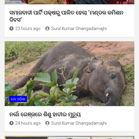
ସମାଜବାଦୀ ପାର୍ଟି ପକ୍ଷରୁ ପାଳିତ ହେଲା ‘ମଣ୍ଡଳ କମିଶନ
ଦିବସ’
23 hours ago
Sunil Kumar Dhangadamajhi
ମୋ ଓଡ଼ିଶା
ନର୍ଲା ରେଞ୍ଜରେ ଶିଶୁ ହାତୀର ମୃତ୍ୟୁ
24 hours ago
Sunil Kumar Dhangadamajhi