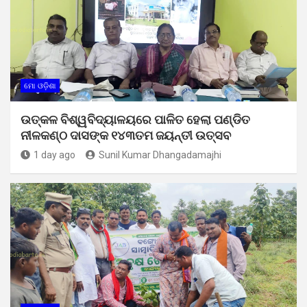
ମୋ ଓଡ଼ିଶା
ଉତ୍କଳ ବିଶ୍ୱବିଦ୍ୟାଳୟରେ ପାଳିତ ହେଲା ପଣ୍ଡିତ
ନୀଳକଣ୍ଠ ଦାସଙ୍କ ୧୪୩ତମ ଜୟନ୍ତୀ ଉତ୍ସବ
1 day ago
Sunil Kumar Dhangadamajhi