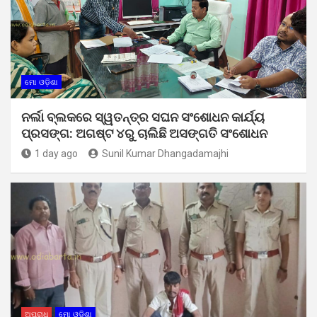
ମୋ ଓଡ଼ିଶା
ନର୍ଲା ବ୍ଲକରେ ସ୍ୱତନ୍ତ୍ର ସଘନ ସଂଶୋଧନ କାର୍ଯ୍ୟ
ପ୍ରସଙ୍ଗ: ଅଗଷ୍ଟ ୪ରୁ ଚାଲିଛି ଅସଙ୍ଗତି ସଂଶୋଧନ
1 day ago
Sunil Kumar Dhangadamajhi
ଅପରାଧ
ମୋ ଓଡ଼ିଶା