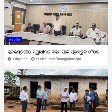
ମୋ ଓଡ଼ିଶା
ବ୍ଳକସ୍ତରୀୟ ସ୍ୱାଧୀନତା ଦିବସ ପାଇଁ ପ୍ରସ୍ତୁତି ବୈଠକ
1 day ago
Sunil Kumar Dhangadamajhi