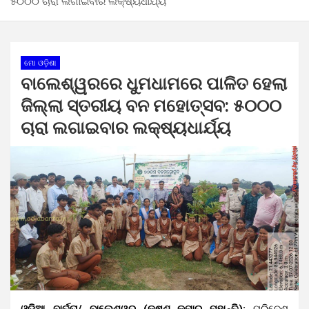
୫୦୦୦ ଚାରା ଲଗାଇବାର ଲକ୍ଷ୍ୟଧାର୍ଯ୍ୟ
ମୋ ଓଡ଼ିଶା
ବାଲେଶ୍ୱରରେ ଧୁମଧାମରେ ପାଳିତ ହେଲା
ଜିଲ୍ଲା ସ୍ତରୀୟ ବନ ମହୋତ୍ସବ: ୫୦୦୦
ଚାରା ଲଗାଇବାର ଲକ୍ଷ୍ୟଧାର୍ଯ୍ୟ
ଓଡ଼ିଆ ବାର୍ତ୍ତା/ ବାଲେଶ୍ୱର (କୃଷ୍ଣ କୁମାର ମହାନ୍ତି):
ପରିବେଶ