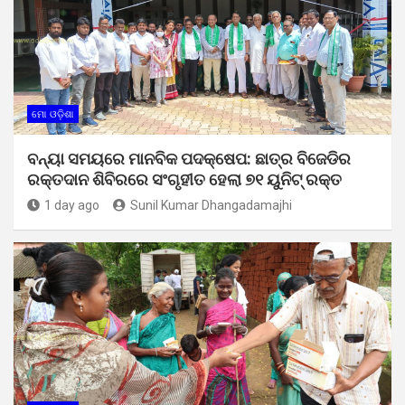
ମୋ ଓଡ଼ିଶା
ବନ୍ୟା ସମୟରେ ମାନବିକ ପଦକ୍ଷେପ: ଛାତ୍ର ବିଜେଡିର
ରକ୍ତଦାନ ଶିବିରରେ ସଂଗୃହୀତ ହେଲା ୭୧ ୟୁନିଟ୍ ରକ୍ତ
1 day ago
Sunil Kumar Dhangadamajhi