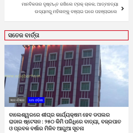
ମାନବିକତାର ଦୃଷ୍ଟାନ୍ତ ରଖିଲେ ଟ୍ରକ୍ ଚାଳକ; ଆତ୍ମହତ୍ୟା
ଉଦ୍ୟମରୁ ମହିଳାଙ୍କୁ ବଞ୍ଚାଇ ଘରେ ପହଞ୍ଚାଇଲେ
ସତେଜ ବାର୍ତ୍ତା
ଜ୍ଞାନ-ବିଜ୍ଞାନ
ମୋ ଓଡ଼ିଶା
ବାଲେଶ୍ୱରରେ ଶୀଘ୍ର କାର୍ଯ୍ୟକ୍ଷମ ହେବ ଡପଲର
ରାଡାର ଷ୍ଟେସନ : ୨୫୦ କିମି ପରିଧିରେ ବାତ୍ୟା, ବଜ୍ରପାତ
ଓ ପ୍ରବଳ ବର୍ଷାର ମିଳିବ ଆଗୁଆ ସୂଚନା