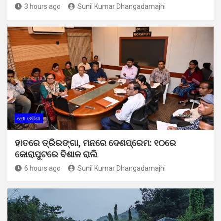
3 hours ago
Sunil Kumar Dhangadamajhi
ମୋ ଓଡ଼ିଶା
ହାତରେ ତ୍ରିରଙ୍ଗା, ମନରେ ଦେଶପ୍ରେମ: ୧୦ରେ
କୋରାପୁଟରେ ବିଶାଳ ରାଲି
6 hours ago
Sunil Kumar Dhangadamajhi