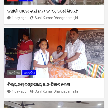
ଡହାଗାଁ ଠାରେ ବାଘ ଛାଲ ଜବତ, ଜଣେ ଗିରଫ
1 day ago
Sunil Kumar Dhangadamajhi
ଜ୍ଞାନ-ବିଜ୍ଞାନ
ମୋ ଓଡ଼ିଶା
ବିଦ୍ୟାଳୟରସ୍ତରୀୟ ଜ୍ଞାନ ବିଜ୍ଞାନ ମେଳା
1 day ago
Sunil Kumar Dhangadamajhi