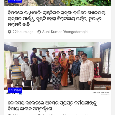
ମୋ ଓଡ଼ିଶା
ବିପଦରେ ବନ୍ଧପାରି-ଲାଞ୍ଜିଗଡ଼ ରାସ୍ତା: ବର୍ଷାରେ ଧୋଇଗଲା
ରାସ୍ତାର ପାର୍ଶ୍ୱ, ସୃଷ୍ଟି ହେଲା ବିରାଟକାୟ ଗର୍ତ୍ତ, ତୁରନ୍ତ
ମରାମତି ଦାବି
22 hours ago
Sunil Kumar Dhangadamajhi
ମୋ ଓଡ଼ିଶା
କୋକସରା କଲେଜରେ ଅବସର ପ୍ରାପ୍ତ କର୍ମଚାରୀଙ୍କୁ
ବିଦାୟ କାଳୀନ ସମ୍ବର୍ଦ୍ଧନା