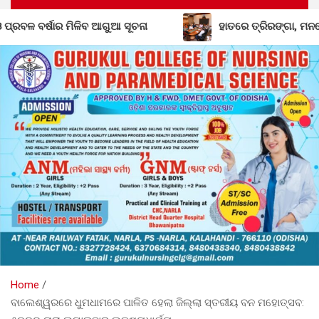
ହାତରେ ତ୍ରିରଙ୍ଗା, ମନରେ ଦେଶପ୍ରେମ: ୧୦ରେ କୋରାପୁଟରେ ବି
Home
ବାଲେଶ୍ୱରରେ ଧୁମଧାମରେ ପାଳିତ ହେଲା ଜିଲ୍ଲା ସ୍ତରୀୟ ବନ ମହୋତ୍ସବ: