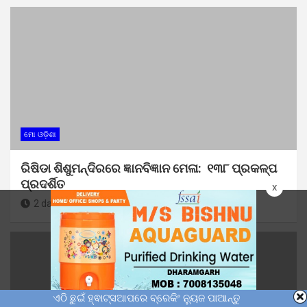
ମୋ ଓଡ଼ିଶା
ରିଷିଡା ଶିଶୁମନ୍ଦିରରେ ଜ୍ଞାନବିଜ୍ଞାନ ମେଳା: ୧୩୮ ପ୍ରକଳ୍ପ
ପ୍ରଦର୍ଶିତ
x
2 days ago
Sunil Kumar Dhangadamajhi
ଏଠି ଛୁଇଁ ହ୍ଵାଟ୍ସଆପରେ ବ୍ରେକିଂ ନ୍ୟୁଜ ପାଆନ୍ତୁ