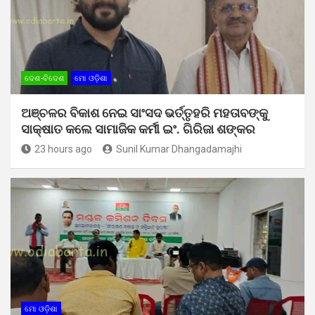
ଦେଶ-ବିଦେଶ
ମୋ ଓଡ଼ିଶା
ଅଞ୍ଚଳର ବିକାଶ ନେଇ ସାଂସଦ ଭର୍ତ୍ତୃହରି ମହତାବଙ୍କୁ
ସାକ୍ଷାତ କଲେ ସାମାଜିକ କର୍ମୀ ଇଂ. ଗିରିଜା ଶଙ୍କର
23 hours ago
Sunil Kumar Dhangadamajhi
ମୋ ଓଡ଼ିଶା