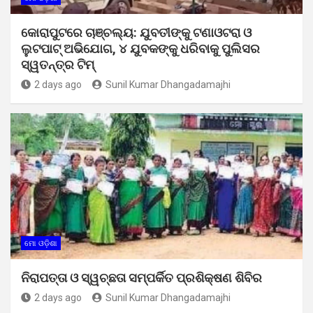
କୋରାପୁଟରେ ଚାଞ୍ଚଲ୍ୟ: ଯୁବତୀଙ୍କୁ ଟଣାଓଟରା ଓ
ଲୁଟପାଟ୍ ଅଭିଯୋଗ, ୪ ଯୁବକଙ୍କୁ ଧରିବାକୁ ପୁଲିସର
ସ୍ୱତନ୍ତ୍ର ଟିମ୍
2 days ago
Sunil Kumar Dhangadamajhi
ମୋ ଓଡ଼ିଶା
ନିରାପତ୍ତା ଓ ସ୍ୱଚ୍ଛତା ସମ୍ପର୍କିତ ପ୍ରଶିକ୍ଷଣ ଶିବିର
2 days ago
Sunil Kumar Dhangadamajhi