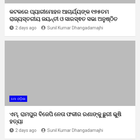
କଟକରେ ପ୍ୟାରୀମୋହନ ଆଚାର୍ଯ୍ୟଙ୍କ ୧୭୫ତମ
ରାଜ୍ୟସ୍ତରୀୟ ଜୟନ୍ତୀ ଓ ସାରସ୍ଵତ ସଭା ଅନୁଷ୍ଠିତ
2 days ago
Sunil Kumar Dhangadamajhi
ମୋ ଓଡ଼ିଶା
ଏମ୍. ରାମପୁର ବିଜେପି ନେତା ଫକୀର ରଣାଙ୍କୁ ଛୁରୀ ଭୁଷି
ହତ୍ୟା
2 days ago
Sunil Kumar Dhangadamajhi