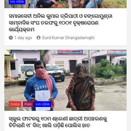
ମୋ ଓଡ଼ିଶା
ସମାଜସେବୀ ଅନିଲ କୁମାର ତ୍ରିପାଠୀ ଓ ବଙ୍ଗୋମୁଣ୍ଡା
ସାମ୍ବାଦିକ ସଂଘ ତରଫରୁ ୧୦୦୧ ବୃକ୍ଷରୋପଣ
କାର୍ଯ୍ୟକ୍ରମ
1 day ago
Sunil Kumar Dhangadamajhi
ଅପରାଧ
ବିଚାର
ମୋ ଓଡ଼ିଶା
ସ୍କୁଲ ଫାଟକରୁ ୧୦ମ ଶ୍ରେଣୀ ଛାତ୍ରୀ ଅପହରଣକୁ
ବିତିଲାଣି ୧୮ ଦିନ; ଖାଲି ପଡ଼ିଛି ପୋଲିସ ହାତ