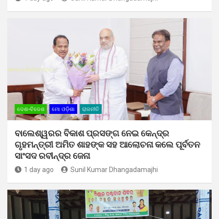
ଦେଶ-ବିଦେଶ
ମୋ ଓଡ଼ିଶା
ରାଜନୀତି
ବାଲେଶ୍ୱରର ବିକାଶ ପ୍ରସଙ୍ଗ ନେଇ କେନ୍ଦ୍ର
ଗୃହମନ୍ତ୍ରୀ ଅମିତ ଶାହଙ୍କ ସହ ଆଲୋଚନା କଲେ ପୂର୍ବତନ
ସାଂସଦ ରବୀନ୍ଦ୍ର ଜେନା
1 day ago
Sunil Kumar Dhangadamajhi