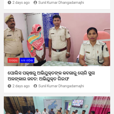
2 days ago
Sunil Kumar Dhangadamajhi
ଅପରାଧ
ମୋ ଓଡ଼ିଶା
ପୋଲିସ ପକ୍ଷରୁ ଅଭିଯୁକ୍ତଙ୍କ କବଜାରୁ ଚୋରି ସୁନା
ଅଳଙ୍କାର ଜବତ: ଅଭିଯୁକ୍ତ ଗିରଫ
2 days ago
Sunil Kumar Dhangadamajhi