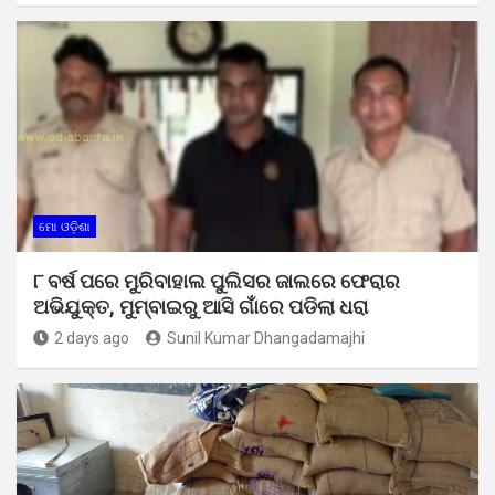
ମୋ ଓଡ଼ିଶା
୮ ବର୍ଷ ପରେ ମୁରିବାହାଲ ପୁଲିସର ଜାଲରେ ଫେରାର
ଅଭିଯୁକ୍ତ, ମୁମ୍ବାଇରୁ ଆସି ଗାଁରେ ପଡିଲା ଧରା
2 days ago
Sunil Kumar Dhangadamajhi