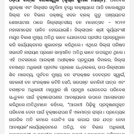
ସୁରକ୍ଷା ଏବଂ ଜିଲ୍ଲାର ସବୁଜିମା ବୃଦ୍ଧି ଲକ୍ଷ୍ୟରେ ଆଜି ବାଲେଶ୍ୱର
ଜିଲ୍ଲା ବନ ବିଭାଗ ପକ୍ଷରୁ ସଦର ବ୍ଲକ୍ ଗୁଡୁ ପଞ୍ଚାୟତର
ଶେଖପାଟଣା ଠାରେ ଜିଲ୍ଲାସ୍ତରୀୟ ବନ ମହୋତ୍ସବ – ୨୦୨୬
ମହାସମାରୋହ ପାଳିତ ହୋଇଯାଇଛି। ଜିଲ୍ଲାପାଳ ଶ୍ରୀ ସୂର୍ଯ୍ୟବଂଶୀ
ମୟୂର ବିକାଶ ମୁଖ୍ୟ ଅତିଥି ଭାବେ ଯୋଗଦେଇ ପ୍ରଦୀପ ପ୍ରଜ୍ଜ୍ୱଳନ
କରି କାର୍ଯ୍ୟକ୍ରମର ଶୁଭାରମ୍ଭ କରିଥିଲେ। ଏଥିରେ ଜିଲ୍ଲା ପରିଷଦ
ସଭାପତି ନାରାୟଣ ପ୍ରଧାନ ସମ୍ମାନିତ ଅତିଥି ଭାବେ ଉପସ୍ଥିତ ଥିଲେ।
ଏହି ଅବସରରେ ଆରକ୍ଷୀ ଅଧୀକ୍ଷକ ପ୍ରତ୍ୟୁଷ ଦିବାକର, ଜିଲ୍ଲା
ବନଖଣ୍ଡ ଅଧିକାରୀ ପ୍ରତୀକ ପ୍ରକାଶ ଇନ୍ଦଲକର, ଉପ-ଜିଲ୍ଲାପାଳ
ଶିବ ମାଲବ୍ୟ, ପୂର୍ବତନ ମୁଖ୍ୟ ବନ ସଂରକ୍ଷକ ଦେବବ୍ରତ ସ୍ୱାଇଁ,
ସହକାରୀ ବନ ସଂରକ୍ଷକ କଟିନି ସେଠି, ସରପଞ୍ଚ କମଳିନୀ ପାତ୍ର ଏବଂ
ବନାଞ୍ଚଳ ଅଧିକାରୀ ମାନୁୱାର ଖାଁ ପ୍ରମୁଖ ଯୋଗଦେଇ ପରିବେଶ
ସନ୍ତୁଳନ ପାଇଁ ବୃକ୍ଷରୋପଣର ଆବଶ୍ୟକତା ଉପରେ ଆଲୋକପାତ
କରିଥିଲେ।
ଅତିଥିମାନେ କହିଲେ, “ଆଗାମୀ ପିଢ଼ିକୁ ପ୍ରଦୂଷଣମୁକ୍ତ
ପରିବେଶ ଦେବା ପାଇଁ ବୃକ୍ଷରୋପଣ ହିଁ ଏକମାତ୍ର ରାସ୍ତା। ପ୍ରତ୍ୟେକ
ନାଗରିକ ଅତି କମରେ ଗୋଟିଏ ଗଛ ଲଗାଇ ତାର ଯତ୍ନ ନେବା
ଆବଶ୍ୟକ”।
କାର୍ଯ୍ୟକ୍ରମରେ ଅତିଥି, ବନ ବିଭାଗ ଅଧିକାରୀ,