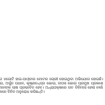
ଇ)ର ୪ଗୋଟି ହାଇ-ପାଓ୍ବାର ମୋଟର ଚୋରୀ ହୋଇଥିବା ଅଭିଯୋଗ ହୋଇଛି।
, ଅର୍ଜୁନ ପଧାନ, କୃଷ୍ଣଚନ୍ଦ୍ର ଭୋଇ, ତାପସ ଭୋଇ ପ୍ରମୁଖ ପ୍ରକାଶ
ମାନଙ୍କ ଚାଷ ପ୍ରଭାବିତ ହେବ। ଅନ୍ୟପକ୍ଷରେ ଗତ ତିନିମାସ ହେଲା ନର୍ଲା
େ ବିନିତ ଅନୁରୋଧ କରିଛନ୍ତି।