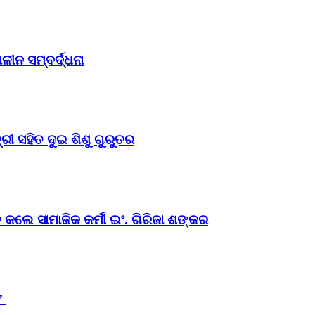
ୀନ ସମ୍ବର୍ଦ୍ଧନା
ୀ ସହିତ ଦୁଇ ଶିଶୁ ଗୁରୁତର
 କଲେ ସାମାଜିକ କର୍ମୀ ଇଂ. ଗିରିଜା ଶଙ୍କର
ସ’