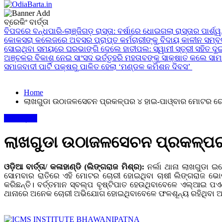
24x7News&Views
ବ୍ରେକିଂ ବାର୍ତ୍ତା
OdiaBarta.in
ବିପଦରେ ବନ୍ଧପାରି-ଲାଞ୍ଜିଗଡ଼ ରାସ୍ତା: ବର୍ଷାରେ ଧୋଇଗଲା ରାସ୍ତାର ପାର୍ଶ୍ୱ, 
କୋକସରା କଲେଜରେ ଅବସର ପ୍ରାପ୍ତ କର୍ମଚାରୀଙ୍କୁ ବିଦାୟ କାଳୀନ ସମ୍ବର୍
ସୋଇଥିବା ସମୟରେ ଘରଭାଙ୍ଗି ଦେଲେ ହାତୀପଲ: ସ୍ୱାମୀ ସ୍ତ୍ରୀ ସହିତ ଦୁଇ
ଅଞ୍ଚଳର ବିକାଶ ନେଇ ସାଂସଦ ଭର୍ତ୍ତୃହରି ମହତାବଙ୍କୁ ସାକ୍ଷାତ କଲେ ସାମାଜ
ସମାଜବାଦୀ ପାର୍ଟି ପକ୍ଷରୁ ପାଳିତ ହେଲା ‘ମଣ୍ଡଳ କମିଶନ ଦିବସ’
Home
ଲାଖଗୁଡା ଉଠାଜଳସେଚନ ପ୍ରକଳ୍ପର ୪ ହାଇ-ପାଓ୍ବାର ମୋଟର ଚ
ମୋ ଓଡ଼ିଶା
ଲାଖଗୁଡା ଉଠାଜଳସେଚନ ପ୍ରକଳ୍ପର
ଓଡ଼ିଆ ବାର୍ତ୍ତା/ କଳାହାଣ୍ଡି (ଲିଙ୍ଗରାଜ ମିଶ୍ର):
ନର୍ଲା ଥାନା ଲାଖଗୁଡା
ସୋମବାର ରାତିରେ ଏହି ମୋଟର ଚୋରୀ ହୋଇଥିବା ଚାଷୀ ଲିଙ୍ଗରାଜ ଭୋଇ
କରିଛନ୍ତି। ବର୍ତ୍ତମାନ ସ୍ବଲ୍ପ ବୃଷ୍ଟିପାତ ହେଉଥିବାବେଳେ ଏଲ୍ଆଇ ପ
ଥାନାରେ ଅନେକ ଚୋରୀ ଅଭିଯୋଗ ହୋଇଥିବାବେଳେ ଫଳଶୂନ୍ୟ ରହିଥିବା ଆଲୋ