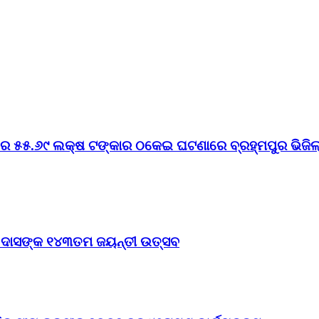
େ ୫୫.୬୯ ଲକ୍ଷ ଟଙ୍କାର ଠକେଇ ଘଟଣାରେ ବ୍ରହ୍ମପୁର ଭିଜିଲାନ
ଠ ଦାସଙ୍କ ୧୪୩ତମ ଜୟନ୍ତୀ ଉତ୍ସବ