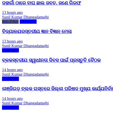
ଡହାଗାଁ ଠାରେ ବାଘ ଛାଲ ଜବତ, ଜଣେ ଗିରଫ
13 hours ago
Sunil Kumar Dhangadamajhi
ଜ୍ଞାନ-ବିଜ୍ଞାନ
ମୋ ଓଡ଼ିଶା
ବିଦ୍ୟାଳୟରସ୍ତରୀୟ ଜ୍ଞାନ ବିଜ୍ଞାନ ମେଳା
13 hours ago
Sunil Kumar Dhangadamajhi
ମୋ ଓଡ଼ିଶା
ବ୍ଳକସ୍ତରୀୟ ସ୍ୱାଧୀନତା ଦିବସ ପାଇଁ ପ୍ରସ୍ତୁତି ବୈଠକ
14 hours ago
Sunil Kumar Dhangadamajhi
ମୋ ଓଡ଼ିଶା
ଲାଞ୍ଜିଗଡ଼ ବ୍ଲକ ଗସ୍ତରେ ଜିଲ୍ଲା ପରିଷଦ ମୁଖ୍ୟ କାର୍ଯ୍ୟନିର୍ବା
14 hours ago
Sunil Kumar Dhangadamajhi
ମୋ ଓଡ଼ିଶା