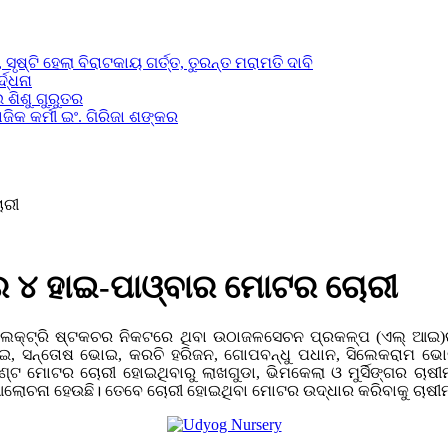
ସୃଷ୍ଟି ହେଲା ବିରାଟକାୟ ଗର୍ତ୍ତ, ତୁରନ୍ତ ମରାମତି ଦାବି
ଦ୍ଧନା
 ଶିଶୁ ଗୁରୁତର
ିକ କର୍ମୀ ଇଂ. ଗିରିଜା ଶଙ୍କର
ୋରୀ
 ୪ ହାଇ-ପାଓ୍ବାର ମୋଟର ଚୋରୀ
 ଇଲେକ୍ଟ୍ରି ଷ୍ଟକଚର ନିକଟରେ ଥିବା ଉଠାଜଳସେଚନ ପ୍ରକଳ୍ପ (ଏଲ୍ ଆ
, ସନ୍ତୋଷ ଭୋଇ, କରଚି ହରିଜନ, ଗୋପବନ୍ଧୁ ପଧାନ, ସିଲେକରାମ ଭୋଇ
ଏଣ୍ଟ ମୋଟର ଚୋରୀ ହୋଇଥିବାରୁ ଲାଖଗୁଡା, ଭିମକେଲା ଓ ମୁର୍ସିଙ୍ଗର ଚାଷୀ
ଚନା ହେଉଛି। ତେବେ ଚୋରୀ ହୋଇଥିବା ମୋଟର ଉଦ୍ଧାର କରିବାକୁ ଚାଷୀମାନ