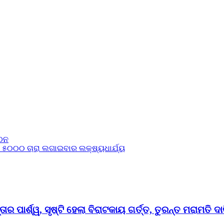
ଗଠନ
 ୫୦୦୦ ଚାରା ଲଗାଇବାର ଲକ୍ଷ୍ୟଧାର୍ଯ୍ୟ
ର ପାର୍ଶ୍ୱ, ସୃଷ୍ଟି ହେଲା ବିରାଟକାୟ ଗର୍ତ୍ତ, ତୁରନ୍ତ ମରାମତି ଦା