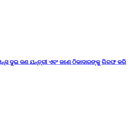
୍ସ ଦୁଇ ଜଣ ଯନ୍ତ୍ରୀ ଏବଂ ଜଣେ ଠିକାଦାରଙ୍କୁ ଗିରଫ କରି