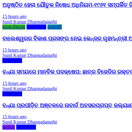
ଅନୁଷ୍ଠିତ ହେଲା ଯୌତୁକ ନିଷେଧ ଅଧିନିୟମ-୧୯୬୧ ସମ୍ପର୍କିତ ଜ
15 hours ago
Sunil Kumar Dhangadamajhi
ଦେଶ-ବିଦେଶ
ମୋ ଓଡ଼ିଶା
ରାଜନୀତି
ବାଲେଶ୍ୱରର ବିକାଶ ପ୍ରସଙ୍ଗ ନେଇ କେନ୍ଦ୍ର ଗୃହମନ୍ତ୍ରୀ ଅ
15 hours ago
Sunil Kumar Dhangadamajhi
ମୋ ଓଡ଼ିଶା
ବନ୍ୟା ସମୟରେ ମାନବିକ ପଦକ୍ଷେପ: ଛାତ୍ର ବିଜେଡିର ରକ୍ତଦାନ
15 hours ago
Sunil Kumar Dhangadamajhi
ମୋ ଓଡ଼ିଶା
ବନ୍ୟା ପ୍ରପୀଡ଼ିତ ଅଞ୍ଚଳରେ ନାବାର୍ଡ ଅବସରପ୍ରାପ୍ତ କଲ୍ୟାଣ
15 hours ago
Sunil Kumar Dhangadamajhi
କ୍ରୀଡ଼ା
ମୋ ଓଡ଼ିଶା