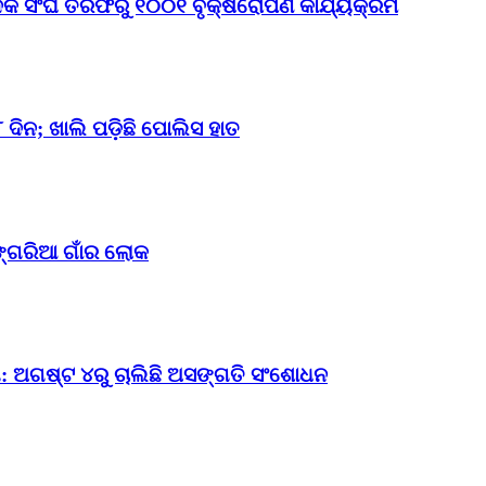
ାଦିକ ସଂଘ ତରଫରୁ ୧୦୦୧ ବୃକ୍ଷରୋପଣ କାର୍ଯ୍ୟକ୍ରମ
ଦିନ; ଖାଲି ପଡ଼ିଛି ପୋଲିସ ହାତ
ଙ୍ଗରିଆ ଗାଁର ଲୋକ
ଗ: ଅଗଷ୍ଟ ୪ରୁ ଚାଲିଛି ଅସଙ୍ଗତି ସଂଶୋଧନ