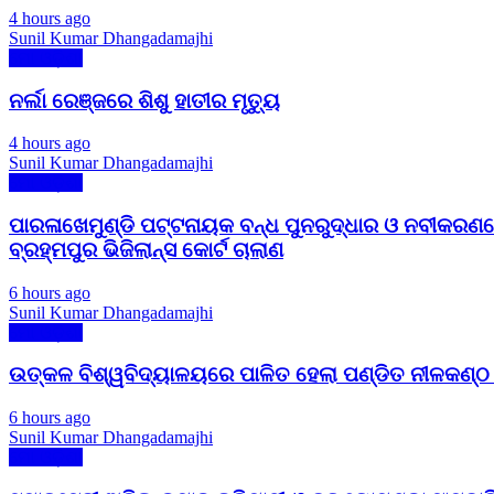
4 hours ago
Sunil Kumar Dhangadamajhi
ମୋ ଓଡ଼ିଶା
ନର୍ଲା ରେଞ୍ଜରେ ଶିଶୁ ହାତୀର ମୃତ୍ୟୁ
4 hours ago
Sunil Kumar Dhangadamajhi
ମୋ ଓଡ଼ିଶା
ପାରଳାଖେମୁଣ୍ଡି ପଟ୍ଟନାୟକ ବନ୍ଧ ପୁନରୁଦ୍ଧାର ଓ ନବୀକରଣର
ବ୍ରହ୍ମପୁର ଭିଜିଲାନ୍ସ କୋର୍ଟ ଚାଲାଣ
6 hours ago
Sunil Kumar Dhangadamajhi
ମୋ ଓଡ଼ିଶା
ଉତ୍କଳ ବିଶ୍ୱବିଦ୍ୟାଳୟରେ ପାଳିତ ହେଲା ପଣ୍ଡିତ ନୀଳକଣ୍
6 hours ago
Sunil Kumar Dhangadamajhi
ମୋ ଓଡ଼ିଶା