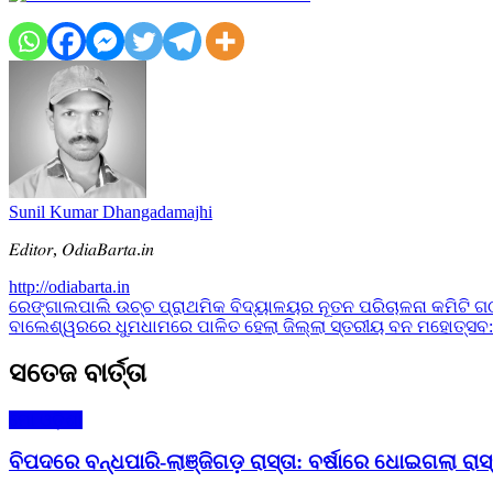
Sunil Kumar Dhangadamajhi
𝐸𝑑𝑖𝑡𝑜𝑟, 𝑂𝑑𝑖𝑎𝐵𝑎𝑟𝑡𝑎.𝑖𝑛
http://odiabarta.in
Post
ରେଙ୍ଗାଲପାଲି ଉଚ୍ଚ ପ୍ରାଥମିକ ବିଦ୍ୟାଳୟର ନୂତନ ପରିଚାଳନା କମିଟି 
ବାଲେଶ୍ୱରରେ ଧୁମଧାମରେ ପାଳିତ ହେଲା ଜିଲ୍ଲା ସ୍ତରୀୟ ବନ ମହୋତ୍ସବ:
navigation
ସତେଜ ବାର୍ତ୍ତା
ମୋ ଓଡ଼ିଶା
ବିପଦରେ ବନ୍ଧପାରି-ଲାଞ୍ଜିଗଡ଼ ରାସ୍ତା: ବର୍ଷାରେ ଧୋଇଗଲା ରାସ୍ତା