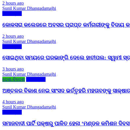
2 hours ago
Sunil Kumar Dhangadamajhi
ମୋ ଓଡ଼ିଶା
କୋକସରା କଲେଜରେ ଅବସର ପ୍ରାପ୍ତ କର୍ମଚାରୀଙ୍କୁ ବିଦାୟ କାଳ
2 hours ago
Sunil Kumar Dhangadamajhi
ମୋ ଓଡ଼ିଶା
ସୋଇଥିବା ସମୟରେ ଘରଭାଙ୍ଗି ଦେଲେ ହାତୀପଲ: ସ୍ୱାମୀ ସ୍ତ୍ର
3 hours ago
Sunil Kumar Dhangadamajhi
ଦେଶ-ବିଦେଶ
ମୋ ଓଡ଼ିଶା
ଅଞ୍ଚଳର ବିକାଶ ନେଇ ସାଂସଦ ଭର୍ତ୍ତୃହରି ମହତାବଙ୍କୁ ସାକ୍ଷାତ
4 hours ago
Sunil Kumar Dhangadamajhi
ମୋ ଓଡ଼ିଶା
ସମାଜବାଦୀ ପାର୍ଟି ପକ୍ଷରୁ ପାଳିତ ହେଲା ‘ମଣ୍ଡଳ କମିଶନ ଦିବ