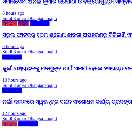
ସମାଜସେବୀ ଅନିଲ କୁମାର ତ୍ରିପାଠୀ ଓ ବଙ୍ଗୋମୁଣ୍ଡା ସାମ୍ବ
6 hours ago
Sunil Kumar Dhangadamajhi
ଅପରାଧ
ବିଚାର
ମୋ ଓଡ଼ିଶା
ସ୍କୁଲ ଫାଟକରୁ ୧୦ମ ଶ୍ରେଣୀ ଛାତ୍ରୀ ଅପହରଣକୁ ବିତିଲାଣି ୧୮ 
6 hours ago
Sunil Kumar Dhangadamajhi
ମୋ ଓଡ଼ିଶା
କୁର୍ଲୀ ପଞ୍ଚାୟତକୁ ମଦମୁକ୍ତ ପାଇଁ ଏକାଠି ହେଲେ ୨୩ଖଣ୍ଡ ଡ
10 hours ago
Sunil Kumar Dhangadamajhi
ମୋ ଓଡ଼ିଶା
ନର୍ଲା ବ୍ଲକରେ ସ୍ୱତନ୍ତ୍ର ସଘନ ସଂଶୋଧନ କାର୍ଯ୍ୟ ପ୍ରସଙ୍
12 hours ago
Sunil Kumar Dhangadamajhi
ଅପରାଧ
ମୋ ଓଡ଼ିଶା