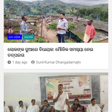
ମୋ ଓଡ଼ିଶା
ରାଜନୀତି
ଲୋକଙ୍କ ଦୁଆରେ ବିଧାୟକ: ମୌଳିକ ସମସ୍ୟା ନେଇ
ତତ୍ପରତା
1 day ago
Sunil Kumar Dhangadamajhi