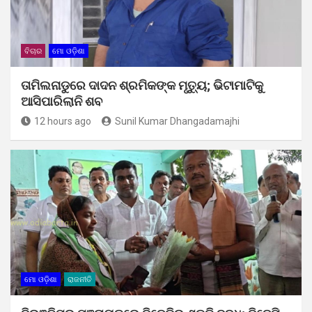
ବିଚାର
ମୋ ଓଡ଼ିଶା
ତାମିଲନାଡୁରେ ଦାଦନ ଶ୍ରମିକଙ୍କ ମୃତ୍ୟୁ; ଭିଟାମାଟିକୁ
ଆସିପାରିଲାନି ଶବ
12 hours ago
Sunil Kumar Dhangadamajhi
ମୋ ଓଡ଼ିଶା
ରାଜନୀତି