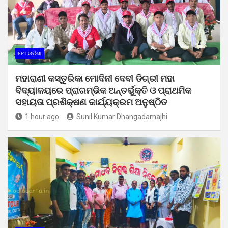
ମୋ ଓଡ଼ିଶା
ମହାରାଣୀ କସ୍ତୁରିକା ମୋଦିନୀ ଦେବୀ ଡିଗ୍ରୀ ମହା
ବିଦ୍ୟାଳୟରେ ପ୍ରାରମ୍ଭିକ ଅନ୍ତର୍ଭୁକ୍ତି ଓ ପ୍ରାଥମିକ
ସହାୟତା ପ୍ରଶିକ୍ଷଣ କାର୍ଯ୍ୟକ୍ରମ ଅନୁଷ୍ଠିତ
1 hour ago
Sunil Kumar Dhangadamajhi