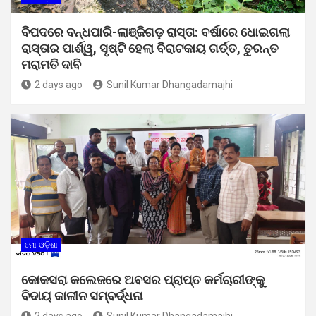
ବିପଦରେ ବନ୍ଧପାରି-ଲାଞ୍ଜିଗଡ଼ ରାସ୍ତା: ବର୍ଷାରେ ଧୋଇଗଲା
ରାସ୍ତାର ପାର୍ଶ୍ୱ, ସୃଷ୍ଟି ହେଲା ବିରାଟକାୟ ଗର୍ତ୍ତ, ତୁରନ୍ତ
ମରାମତି ଦାବି
2 days ago
Sunil Kumar Dhangadamajhi
ମୋ ଓଡ଼ିଶା
କୋକସରା କଲେଜରେ ଅବସର ପ୍ରାପ୍ତ କର୍ମଚାରୀଙ୍କୁ
ବିଦାୟ କାଳୀନ ସମ୍ବର୍ଦ୍ଧନା
2 days ago
Sunil Kumar Dhangadamajhi