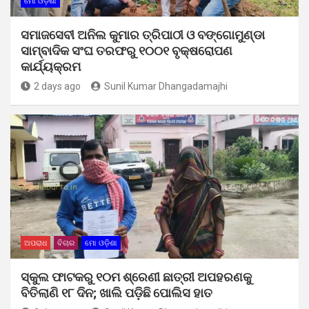
ମୋ ଓଡ଼ିଶା
ସମାଜସେବୀ ଅନିଲ କୁମାର ତ୍ରିପାଠୀ ଓ ବଙ୍ଗୋମୁଣ୍ଡା
ସାମ୍ବାଦିକ ସଂଘ ତରଫରୁ ୧୦୦୧ ବୃକ୍ଷରୋପଣ
କାର୍ଯ୍ୟକ୍ରମ
2 days ago
Sunil Kumar Dhangadamajhi
ଅପରାଧ
ବିଚାର
ମୋ ଓଡ଼ିଶା
ସ୍କୁଲ ଫାଟକରୁ ୧୦ମ ଶ୍ରେଣୀ ଛାତ୍ରୀ ଅପହରଣକୁ
ବିତିଲାଣି ୧୮ ଦିନ; ଖାଲି ପଡ଼ିଛି ପୋଲିସ ହାତ