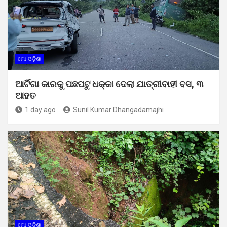
ମୋ ଓଡ଼ିଶା
ଆର୍ଟିଗା କାରକୁ ପଛପଟୁ ଧକ୍କା ଦେଲା ଯାତ୍ରୀବାହୀ ବସ, ୩
ଆହତ
1 day ago
Sunil Kumar Dhangadamajhi
ମୋ ଓଡ଼ିଶା