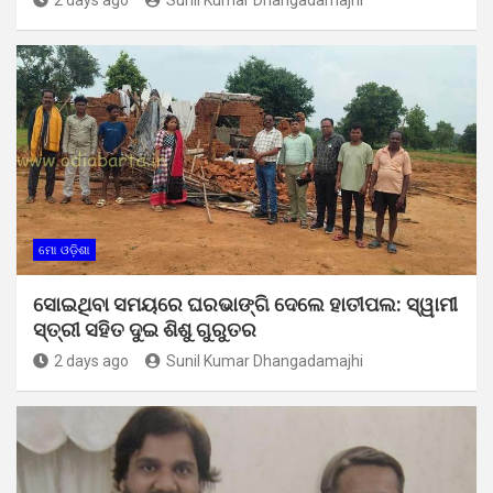
ମୋ ଓଡ଼ିଶା
ସୋଇଥିବା ସମୟରେ ଘରଭାଙ୍ଗି ଦେଲେ ହାତୀପଲ: ସ୍ୱାମୀ
ସ୍ତ୍ରୀ ସହିତ ଦୁଇ ଶିଶୁ ଗୁରୁତର
2 days ago
Sunil Kumar Dhangadamajhi