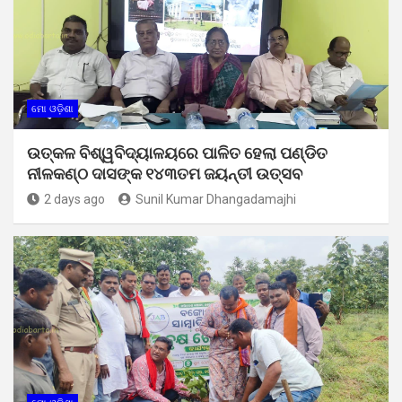
ମୋ ଓଡ଼ିଶା
ଉତ୍କଳ ବିଶ୍ୱବିଦ୍ୟାଳୟରେ ପାଳିତ ହେଲା ପଣ୍ଡିତ
ନୀଳକଣ୍ଠ ଦାସଙ୍କ ୧୪୩ତମ ଜୟନ୍ତୀ ଉତ୍ସବ
2 days ago
Sunil Kumar Dhangadamajhi