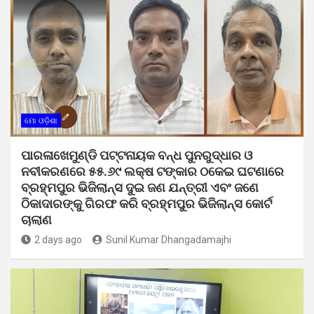
ମୋ ଓଡ଼ିଶା
ପାରଳାଖେମୁଣ୍ଡି ପଟ୍ଟନାୟକ ବନ୍ଧ ପୁନରୁଦ୍ଧାର ଓ
ନବୀକରଣରେ ୫୫.୬୯ ଲକ୍ଷ ଟଙ୍କାର ଠକେଇ ଘଟଣାରେ
ବ୍ରହ୍ମପୁର ଭିଜିଲାନ୍ସ ଦୁଇ ଜଣ ଯନ୍ତ୍ରୀ ଏବଂ ଜଣେ
ଠିକାଦାରଙ୍କୁ ଗିରଫ କରି ବ୍ରହ୍ମପୁର ଭିଜିଲାନ୍ସ କୋର୍ଟ
ଚାଲାଣ
2 days ago
Sunil Kumar Dhangadamajhi