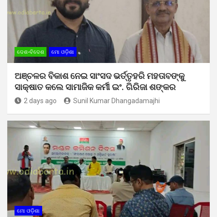
ଦେଶ-ବିଦେଶ
ମୋ ଓଡ଼ିଶା
ଅଞ୍ଚଳର ବିକାଶ ନେଇ ସାଂସଦ ଭର୍ତ୍ତୃହରି ମହତାବଙ୍କୁ
ସାକ୍ଷାତ କଲେ ସାମାଜିକ କର୍ମୀ ଇଂ. ଗିରିଜା ଶଙ୍କର
2 days ago
Sunil Kumar Dhangadamajhi
ମୋ ଓଡ଼ିଶା