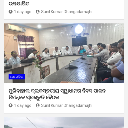
ଉଦଯାପିତ
1 day ago
Sunil Kumar Dhangadamajhi
ମୋ ଓଡ଼ିଶା
ମୁରିବାହାଲ ବ୍ଲକସ୍ତରୀୟ ସ୍ୱାଧୀନତା ଦିବସ ପାଳନ
ନିମନ୍ତେ ପ୍ରସ୍ତୁତି ବୈଠକ
1 day ago
Sunil Kumar Dhangadamajhi