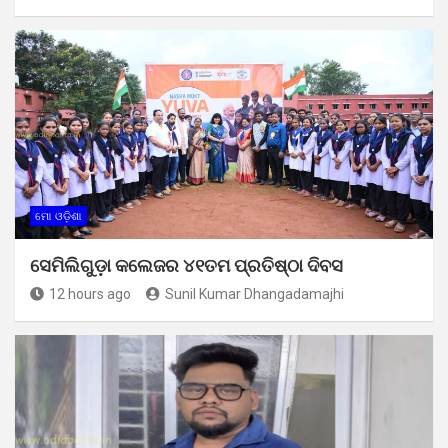
ମୋ ଓଡ଼ିଶା
ସେମିଲିଗୁଡ଼ା କଲେଜର ୪୧ତମ ପ୍ରତିଷ୍ଠା ଦିବସ
12 hours ago
Sunil Kumar Dhangadamajhi