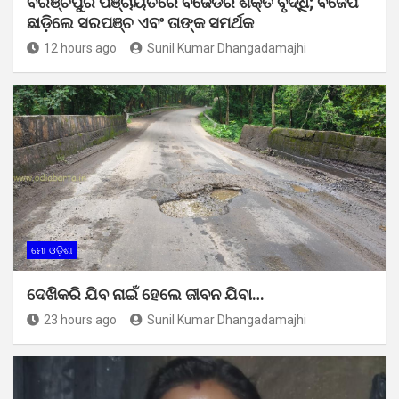
ବିରଞ୍ଚିପୁର ପଞ୍ଚାୟତରେ ବିଜେଡିର ଶକ୍ତି ବୃଦ୍ଧି; ବିଜେପି
ଛାଡ଼ିଲେ ସରପଞ୍ଚ ଏବଂ ତାଙ୍କ ସମର୍ଥକ
12 hours ago
Sunil Kumar Dhangadamajhi
ମୋ ଓଡ଼ିଶା
ଦେଖିକରି ଯିବ ନାଇଁ ହେଲେ ଜୀବନ ଯିବା…
23 hours ago
Sunil Kumar Dhangadamajhi