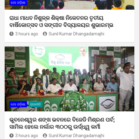
ମୋ ଓଡ଼ିଶା
ରାଧା ମାଧବ ନିଶୁଳ୍କ ଶିକ୍ଷା ନିକେତନର ତୃତୀୟ
ବାର୍ଷିକୋତ୍ସବ ଓ ସଙ୍ଗୀତ ବିଦ୍ୟାଳୟର ଶୁଭାରମ୍ଭ
3 hours ago
Sunil Kumar Dhangadamajhi
ମୋ ଓଡ଼ିଶା
ରାଜନୀତି
ଭୁବନେଶ୍ୱର ଶଙ୍ଖ ଭବନରେ ବିଜେଡି ମିଶ୍ରଣ ପର୍ବ;
ସାମିଲ ହେଲେ ନର୍ଲାର ୩୦୦ରୁ ଉର୍ଦ୍ଧ୍ୱ କର୍ମୀ
3 hours ago
Sunil Kumar Dhangadamajhi