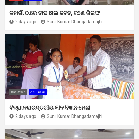
ଡହାଗାଁ ଠାରେ ବାଘ ଛାଲ ଜବତ, ଜଣେ ଗିରଫ
2 days ago
Sunil Kumar Dhangadamajhi
ଜ୍ଞାନ-ବିଜ୍ଞାନ
ମୋ ଓଡ଼ିଶା
ବିଦ୍ୟାଳୟରସ୍ତରୀୟ ଜ୍ଞାନ ବିଜ୍ଞାନ ମେଳା
2 days ago
Sunil Kumar Dhangadamajhi