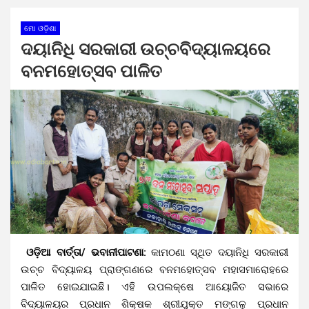
ମୋ ଓଡ଼ିଶା
ଦୟାନିଧି ସରକାରୀ ଉଚ୍ଚବିଦ୍ୟାଳୟରେ
ବନମହୋତ୍ସବ ପାଳିତ
ଓଡ଼ିଆ ବାର୍ତ୍ତା/ ଭବାନୀପାଟଣା:
କାମଠଣା ସ୍ଥିତ ଦୟାନିଧି ସରକାରୀ
ଉଚ୍ଚ ବିଦ୍ୟାଳୟ ପ୍ରାଙ୍ଗଣରେ ବନମହୋତ୍ସବ ମହାସମାରୋହରେ
ପାଳିତ ହୋଇଯାଇଛି। ଏହି ଉପଲକ୍ଷେ ଆୟୋଜିତ ସଭାରେ
ବିଦ୍ୟାଳୟର ପ୍ରଧାନ ଶିକ୍ଷକ ଶ୍ରୀଯୁକ୍ତ ମଙ୍ଗଳୁ ପ୍ରଧାନ