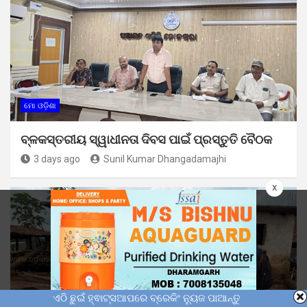
ମୋ ଓଡ଼ିଶା
ବ୍ଳକସ୍ତରୀୟ ସ୍ୱାଧୀନତା ଦିବସ ପାଇଁ ପ୍ରସ୍ତୁତି ବୈଠକ
3 days ago
Sunil Kumar Dhangadamajhi
x
ଏଠି ଛୁଇଁ ହ୍ଵାଟ୍ସଆପରେ ବ୍ରେକିଂ ନ୍ୟୁଜ ପାଆନ୍ତୁ