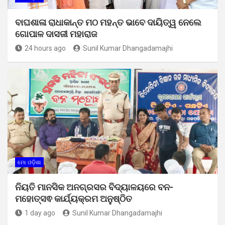
ବାଘଶାଳା ରାଧାକାନ୍ତ ମଠ ମହନ୍ତ ଭାବେ ଦାୟିତ୍ୱ ନେଲେ
ଗୋପାଳ ଦାସଜୀ ମହାରାଜ
24 hours ago
Sunil Kumar Dhangadamajhi
ମୋ ଓଡ଼ିଶା
ନିୟତି ମାନସିକ ଅନଗ୍ରସର ବିଦ୍ୟାଳୟରେ ବନ-
ମହୋତ୍ସଵ କାର୍ଯ୍ୟକ୍ରମ ଅନୁଷ୍ଠିତ
1 day ago
Sunil Kumar Dhangadamajhi