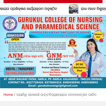
ତ
ରାଧା ମାଧବ ନିଶୁଳ୍କ ଶିକ୍ଷା ନିକେତନର ତୃତୀୟ ବାର୍ଷିକୋତ୍ସ
Home
ଦୟାନିଧି ସରକାରୀ ଉଚ୍ଚବିଦ୍ୟାଳୟରେ ବନମହୋତ୍ସବ ପାଳିତ