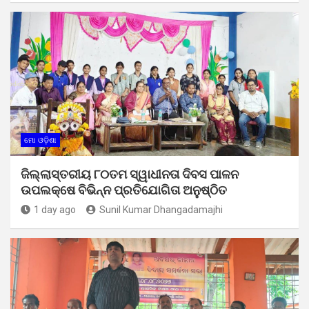
ମୋ ଓଡ଼ିଶା
ଜିଲ୍ଲାସ୍ତରୀୟ ୮୦ତମ ସ୍ୱାଧୀନତା ଦିବସ ପାଳନ
ଉପଲକ୍ଷେ ବିଭିନ୍ନ ପ୍ରତିଯୋଗିତା ଅନୁଷ୍ଠିତ
1 day ago
Sunil Kumar Dhangadamajhi