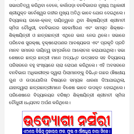
ସଭାପତିତ୍ୱ କରିଥିବା ବେଳେ, କର୍ଲାପଡ଼ା ବନବିଭାଗର ମୁଖ୍ୟ ଅଧିକାରୀ
ଶ୍ରୀଯୁକ୍ତ ସର୍ବେଶ୍ୱର ଗହୀର ମୁଖ୍ୟ ଅତିଥି ଭାବେ ଯୋଗ ଦେଇଥିଲେ।
ବିଦ୍ୟାଳୟ ଇକୋ-କ୍ଲବ୍ ଦାୟିତ୍ୱରେ ଥିବା ଶିକ୍ଷୟିତ୍ରୀ ଶ୍ରୀମତୀ
ସ୍ମିତା ଚୌଧୁରୀ, ବନବିଭାଗର ସହକର୍ମୀଗଣ ଏବଂ ସମସ୍ତ ଶିକ୍ଷକ-
ଶିକ୍ଷୟିତ୍ରୀ ଓ ଛାତ୍ରଛାତ୍ରୀ ଏଥିରେ ଭାଗ ନେଇ ଥିଲେ।
ସଭାରେ
ପରିବେଶ ସୁରକ୍ଷା, ବୃକ୍ଷରୋପଣର ଆବଶ୍ୟକତା ଏବଂ ପ୍ରକୃତି ପ୍ରତି
ମାନବ ସମାଜର ଦାୟିତ୍ୱ ସମ୍ପର୍କରେ ଆଲୋଚନା କରାଯାଇଥିଲା।
ସଭା
ଶେଷରେ ଛାତ୍ର ଛାତ୍ରୀ ମାନେ ଅତ୍ୟନ୍ତ ଉତ୍ସାହର ସହ ବିଦ୍ୟାଳୟ
ପରିସରରେ ବହୁ ସଂଖ୍ୟାରେ ଚାରା ରୋପଣ କରିଥିଲେ। ଏହି ଅବସରରେ
ବନବିଭାଗ ଅଧିକାରୀଙ୍କ ଦ୍ୱାରା ପିଲାମାନଙ୍କୁ ବିଭିନ୍ନ ଗଛର ଔଷଧୀୟ
ଗୁଣ ଓ ଉପଯୋଗିତା ବିଷୟରେ ସମ୍ୟକ ଧାରଣା ଦିଆଯାଇଥିଲା,
ଯାହାଦ୍ୱାରା ଛାତ୍ରଛାତ୍ରୀମାନେ ବିଶେଷ ଭାବେ ଉପକୃତ ହୋଇଥିଲେ।
ପରିଶେଷରେ ବିଦ୍ୟାଳୟର ବରିଷ୍ଠ ଶିକ୍ଷୟିତ୍ରୀ ଶ୍ରୀମତୀ ସ୍ମିତା
ଚୌଧୁରୀ ଧନ୍ୟବାଦ ଅର୍ପଣ କରିଥିଲେ।