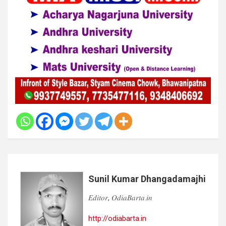
Sunil Kumar Dhangadamajhi
𝐸𝑑𝑖𝑡𝑜𝑟, 𝑂𝑑𝑖𝑎𝐵𝑎𝑟𝑡𝑎.𝑖𝑛
http://odiabarta.in