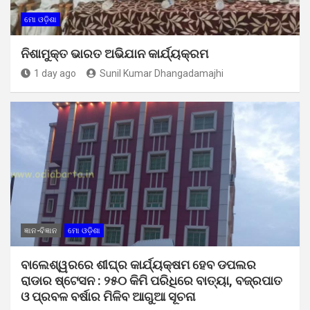
ମୋ ଓଡ଼ିଶା
ନିଶାମୁକ୍ତ ଭାରତ ଅଭିଯାନ କାର୍ଯ୍ୟକ୍ରମ
1 day ago
Sunil Kumar Dhangadamajhi
ଜ୍ଞାନ-ବିଜ୍ଞାନ
ମୋ ଓଡ଼ିଶା
ବାଲେଶ୍ୱରରେ ଶୀଘ୍ର କାର୍ଯ୍ୟକ୍ଷମ ହେବ ଡପଲର
ରାଡାର ଷ୍ଟେସନ : ୨୫୦ କିମି ପରିଧିରେ ବାତ୍ୟା, ବଜ୍ରପାତ
ଓ ପ୍ରବଳ ବର୍ଷାର ମିଳିବ ଆଗୁଆ ସୂଚନା