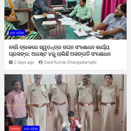
ମୋ ଓଡ଼ିଶା
ନର୍ଲା ବ୍ଲକରେ ସ୍ୱତନ୍ତ୍ର ସଘନ ସଂଶୋଧନ କାର୍ଯ୍ୟ
ପ୍ରସଙ୍ଗ: ଅଗଷ୍ଟ ୪ରୁ ଚାଲିଛି ଅସଙ୍ଗତି ସଂଶୋଧନ
2 days ago
Sunil Kumar Dhangadamajhi
ଅପରାଧ
ମୋ ଓଡ଼ିଶା