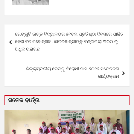
Post
ଗେଙ୍ଗୁଟି ଉଚ୍ଚ ବିଦ୍ୟାଳୟର ୫୧ତମ ପ୍ରତିଷ୍ଠା ଦିବସରେ ପାଳିତ
navigation
ହେଲା ବନ ମହୋତ୍ସବ : ଛାତ୍ରଛାତ୍ରୀଙ୍କୁ ବଣ୍ଟାଗଲା ୩୦୦ ରୁ
ଅଧିକ ଚାରାଗଛ
ଜିଲ୍ଲାସ୍ତରୀୟ ଡେଙ୍ଗୁ ବିରୋଧୀ ମାସ-୨୦୨୬ ସଚେତନତା
କାର୍ଯ୍ୟକ୍ରମ
ସତେଜ ବାର୍ତ୍ତା