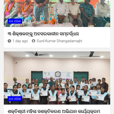
ମୋ ଓଡ଼ିଶା
୩ ଶିକ୍ଷକଙ୍କୁ ଅବସରକାଳୀନ ସମ୍ବର୍ଦ୍ଧନା
1 day ago
Sunil Kumar Dhangadamajhi
ମୋ ଓଡ଼ିଶା
ଶକ୍ତିଶ୍ରୀ ମହିଳା ସଶକ୍ତିକରଣ ଅଭିଯାନ କାର୍ଯ୍ୟକ୍ରମ