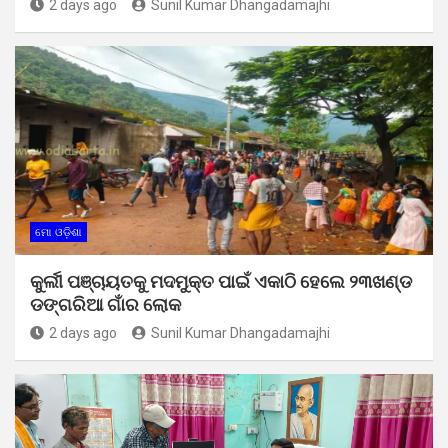
2 days ago
Sunil Kumar Dhangadamajhi
ମୋ ଓଡ଼ିଶା
କୁର୍ଲୀ ପଞ୍ଚାୟତକୁ ମଦମୁକ୍ତ ପାଇଁ ଏକାଠି ହେଲେ ୨୩ଖଣ୍ଡ
ଡଙ୍ଗରିଆ ଗାଁର ଲୋକ
2 days ago
Sunil Kumar Dhangadamajhi