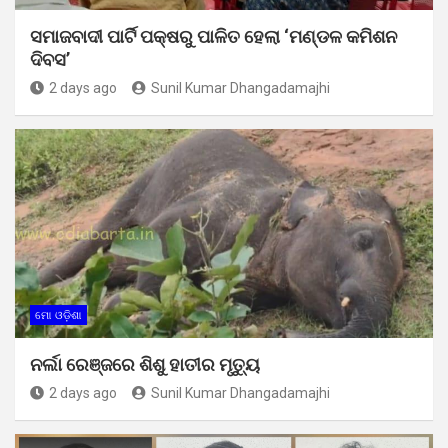
ସମାଜବାଦୀ ପାର୍ଟି ପକ୍ଷରୁ ପାଳିତ ହେଲା ‘ମଣ୍ଡଳ କମିଶନ
ଦିବସ’
2 days ago
Sunil Kumar Dhangadamajhi
ମୋ ଓଡ଼ିଶା
ନର୍ଲା ରେଞ୍ଜରେ ଶିଶୁ ହାତୀର ମୃତ୍ୟୁ
2 days ago
Sunil Kumar Dhangadamajhi