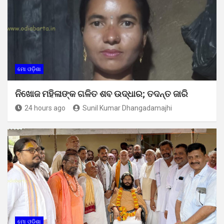
ମୋ ଓଡ଼ିଶା
ନିଖୋଜ ମହିଳାଙ୍କ ଗଳିତ ଶବ ଉଦ୍ଧାର; ତଦନ୍ତ ଜାରି
24 hours ago
Sunil Kumar Dhangadamajhi
ମୋ ଓଡ଼ିଶା