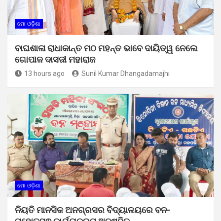
ମୋ ଓଡ଼ିଶା
ବାଘଶାଳା ରାଧାକାନ୍ତ ମଠ ମହନ୍ତ ଭାବେ ଦାୟିତ୍ୱ ନେଲେ
ଗୋପାଳ ଦାସଜୀ ମହାରାଜ
13 hours ago
Sunil Kumar Dhangadamajhi
ମୋ ଓଡ଼ିଶା
ନିୟତି ମାନସିକ ଅନଗ୍ରସର ବିଦ୍ୟାଳୟରେ ବନ-