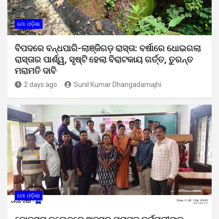
ମୋ ଓଡ଼ିଶା
ବିପଦରେ ବନ୍ଧପାରି-ଲାଞ୍ଜିଗଡ଼ ରାସ୍ତା: ବର୍ଷାରେ ଧୋଇଗଲା
ରାସ୍ତାର ପାର୍ଶ୍ୱ, ସୃଷ୍ଟି ହେଲା ବିରାଟକାୟ ଗର୍ତ୍ତ, ତୁରନ୍ତ
ମରାମତି ଦାବି
2 days ago
Sunil Kumar Dhangadamajhi
ମୋ ଓଡ଼ିଶା