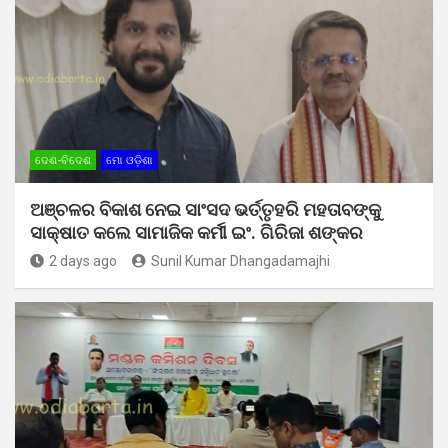
ଦେଶ-ବିଦେଶ
ମୋ ଓଡ଼ିଶା
ଅଞ୍ଚଳର ବିକାଶ ନେଇ ସାଂସଦ ଭର୍ତ୍ତୃହରି ମହତାବଙ୍କୁ
ସାକ୍ଷାତ କଲେ ସାମାଜିକ କର୍ମୀ ଇଂ. ଗିରିଜା ଶଙ୍କର
2 days ago
Sunil Kumar Dhangadamajhi