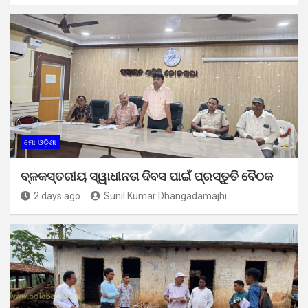
ମୋ ଓଡ଼ିଶା
ବ୍ଳକସ୍ତରୀୟ ସ୍ୱାଧୀନତା ଦିବସ ପାଇଁ ପ୍ରସ୍ତୁତି ବୈଠକ
2 days ago
Sunil Kumar Dhangadamajhi