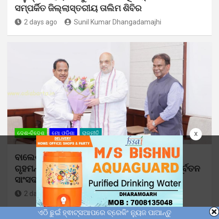
ସମ୍ପର୍କିତ ଜିଲ୍ଲାସ୍ତରୀୟ ତାଲିମ ଶିବିର
2 days ago
Sunil Kumar Dhangadamajhi
x
ଦେଶ-ବିଦେଶ
ମୋ ଓଡ଼ିଶା
ରାଜନୀତି
ବାଲେଶ୍ୱରର ବିକାଶ ପ୍ରସଙ୍ଗ ନେଇ କେନ୍ଦ୍ର
ଗୃହମନ୍ତ୍ରୀ ଅମିତ ଶାହଙ୍କ ସହ ଆଲୋଚନା କଲେ ପୂର୍ବତନ
ସାଂସଦ ରବୀନ୍ଦ୍ର ଜେନା
2 days ago
Sunil Kumar Dhangadamajhi
ଏଠି ଛୁଇଁ ହ୍ଵାଟ୍ସଆପରେ ବ୍ରେକିଂ ନ୍ୟୁଜ ପାଆନ୍ତୁ