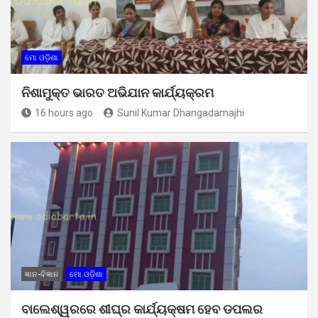
ମୋ ଓଡ଼ିଶା
ନିଶାମୁକ୍ତ ଭାରତ ଅଭିଯାନ କାର୍ଯ୍ୟକ୍ରମ
16 hours ago
Sunil Kumar Dhangadamajhi
ଜ୍ଞାନ-ବିଜ୍ଞାନ
ମୋ ଓଡ଼ିଶା
ବାଲେଶ୍ୱରରେ ଶୀଘ୍ର କାର୍ଯ୍ୟକ୍ଷମ ହେବ ଡପଲର