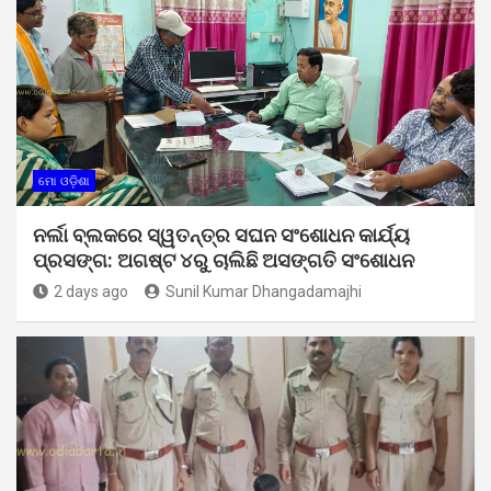
ମୋ ଓଡ଼ିଶା
ନର୍ଲା ବ୍ଲକରେ ସ୍ୱତନ୍ତ୍ର ସଘନ ସଂଶୋଧନ କାର୍ଯ୍ୟ
ପ୍ରସଙ୍ଗ: ଅଗଷ୍ଟ ୪ରୁ ଚାଲିଛି ଅସଙ୍ଗତି ସଂଶୋଧନ
2 days ago
Sunil Kumar Dhangadamajhi