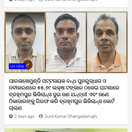
ମୋ ଓଡ଼ିଶା
ପାରଳାଖେମୁଣ୍ଡି ପଟ୍ଟନାୟକ ବନ୍ଧ ପୁନରୁଦ୍ଧାର ଓ
ନବୀକରଣରେ ୫୫.୬୯ ଲକ୍ଷ ଟଙ୍କାର ଠକେଇ ଘଟଣାରେ
ବ୍ରହ୍ମପୁର ଭିଜିଲାନ୍ସ ଦୁଇ ଜଣ ଯନ୍ତ୍ରୀ ଏବଂ ଜଣେ
ଠିକାଦାରଙ୍କୁ ଗିରଫ କରି ବ୍ରହ୍ମପୁର ଭିଜିଲାନ୍ସ କୋର୍ଟ
ଚାଲାଣ
2 days ago
Sunil Kumar Dhangadamajhi