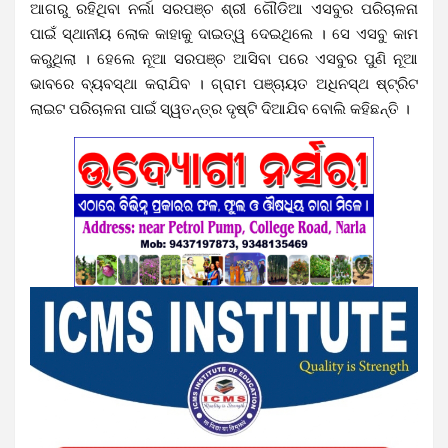
ଆଗରୁ ରହିଥିବା ନର୍ଲା ସରପଞ୍ଚ ଶ୍ରୀ ଗୌଡିଆ ଏସବୁର ପରିଚାଳନା
ପାଇଁ ସ୍ଥାନୀୟ ଲୋକ କାହାକୁ ଦାଇତ୍ୱ ଦେଇଥିଲେ । ସେ ଏସବୁ କାମ
କରୁଥିଲା । ହେଲେ ନୂଆ ସରପଞ୍ଚ ଆସିବା ପରେ ଏସବୁର ପୁଣି ନୂଆ
ଭାବରେ ବ୍ୟବସ୍ଥା କରାଯିବ । ଗ୍ରାମ ପଞ୍ଚାୟତ ଅଧିନସ୍ଥ ଷ୍ଟ୍ରିଟ
ଲାଇଟ ପରିଚାଳନା ପାଇଁ ସ୍ୱତନ୍ତ୍ର ଦୃଷ୍ଟି ଦିଆଯିବ ବୋଲି କହିଛନ୍ତି ।