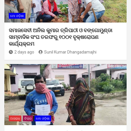
ମୋ ଓଡ଼ିଶା
ସମାଜସେବୀ ଅନିଲ କୁମାର ତ୍ରିପାଠୀ ଓ ବଙ୍ଗୋମୁଣ୍ଡା
ସାମ୍ବାଦିକ ସଂଘ ତରଫରୁ ୧୦୦୧ ବୃକ୍ଷରୋପଣ
କାର୍ଯ୍ୟକ୍ରମ
2 days ago
Sunil Kumar Dhangadamajhi
ଅପରାଧ
ବିଚାର
ମୋ ଓଡ଼ିଶା