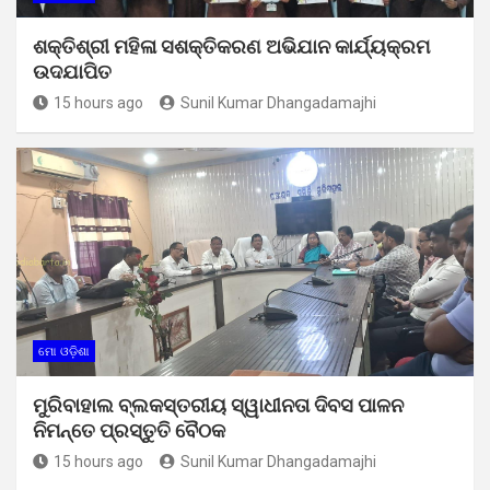
ଶକ୍ତିଶ୍ରୀ ମହିଳା ସଶକ୍ତିକରଣ ଅଭିଯାନ କାର୍ଯ୍ୟକ୍ରମ
ଉଦଯାପିତ
15 hours ago
Sunil Kumar Dhangadamajhi
ମୋ ଓଡ଼ିଶା
ମୁରିବାହାଲ ବ୍ଲକସ୍ତରୀୟ ସ୍ୱାଧୀନତା ଦିବସ ପାଳନ
ନିମନ୍ତେ ପ୍ରସ୍ତୁତି ବୈଠକ
15 hours ago
Sunil Kumar Dhangadamajhi