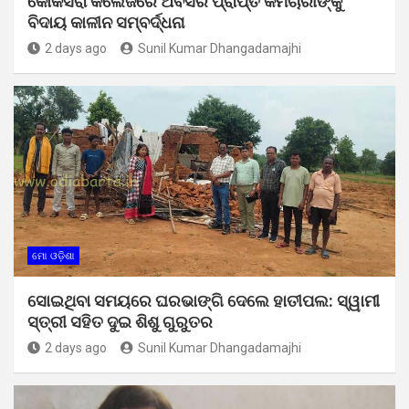
କୋକସରା କଲେଜରେ ଅବସର ପ୍ରାପ୍ତ କର୍ମଚାରୀଙ୍କୁ
ବିଦାୟ କାଳୀନ ସମ୍ବର୍ଦ୍ଧନା
2 days ago
Sunil Kumar Dhangadamajhi
ମୋ ଓଡ଼ିଶା
ସୋଇଥିବା ସମୟରେ ଘରଭାଙ୍ଗି ଦେଲେ ହାତୀପଲ: ସ୍ୱାମୀ
ସ୍ତ୍ରୀ ସହିତ ଦୁଇ ଶିଶୁ ଗୁରୁତର
2 days ago
Sunil Kumar Dhangadamajhi