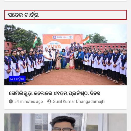
ସତେଜ ବାର୍ତ୍ତା
ମୋ ଓଡ଼ିଶା
ସେମିଲିଗୁଡ଼ା କଲେଜର ୪୧ତମ ପ୍ରତିଷ୍ଠା ଦିବସ
54 minutes ago
Sunil Kumar Dhangadamajhi