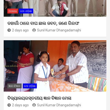
ଅପରାଧ
ମୋ ଓଡ଼ିଶା
ଡହାଗାଁ ଠାରେ ବାଘ ଛାଲ ଜବତ, ଜଣେ ଗିରଫ
2 days ago
Sunil Kumar Dhangadamajhi
ଜ୍ଞାନ-ବିଜ୍ଞାନ
ମୋ ଓଡ଼ିଶା
ବିଦ୍ୟାଳୟରସ୍ତରୀୟ ଜ୍ଞାନ ବିଜ୍ଞାନ ମେଳା
2 days ago
Sunil Kumar Dhangadamajhi