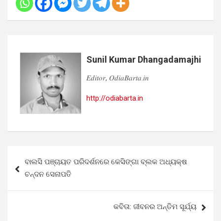
Sunil Kumar Dhangadamajhi
𝐸𝑑𝑖𝑡𝑜𝑟, 𝑂𝑑𝑖𝑎𝐵𝑎𝑟𝑡𝑎.𝑖𝑛
http://odiabarta.in
Post
ବାଲସି ପଞ୍ଚାୟତ ପରିଦର୍ଶନରେ କେସିଙ୍ଗା ବ୍ଲକ ଅଧ୍ୟକ୍ଷ
navigation
ଚନ୍ଦନ ସେନାପତି
କବିତା: ଜୀବନର ଅନ୍ତିମ ସୂର୍ଯ୍ୟ