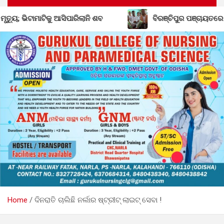
ବିରଞ୍ଚିପୁର ପଞ୍ଚାୟତରେ ବିଜେଡିର ଶକ୍ତି ବୃଦ୍ଧି; ବିଜେପି ଛାଡ଼ି
Home
ଦିନରାତି ଚାଲିଛି ନର୍ଲାର ଷ୍ଟ୍ରୀଟ୍ ଲାଇଟ୍ ସେବା !