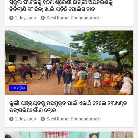
ସ୍କୁଲ ଫାଟକରୁ ୧୦ମ ଶ୍ରେଣୀ ଛାତ୍ରୀ ଅପହରଣକୁ
ବିତିଲାଣି ୧୮ ଦିନ; ଖାଲି ପଡ଼ିଛି ପୋଲିସ ହାତ
2 days ago
Sunil Kumar Dhangadamajhi
ମୋ ଓଡ଼ିଶା
କୁର୍ଲୀ ପଞ୍ଚାୟତକୁ ମଦମୁକ୍ତ ପାଇଁ ଏକାଠି ହେଲେ ୨୩ଖଣ୍ଡ
ଡଙ୍ଗରିଆ ଗାଁର ଲୋକ
2 days ago
Sunil Kumar Dhangadamajhi