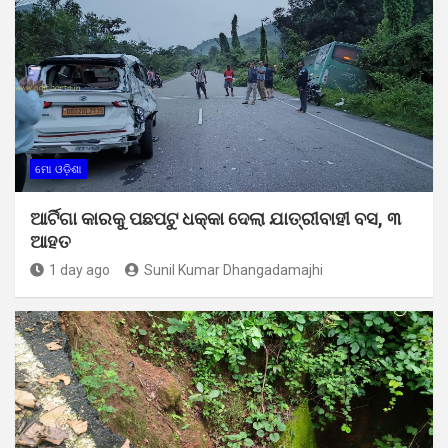
ମୋ ଓଡ଼ିଶା
ଆର୍ଟିଗା କାରକୁ ପଛପଟୁ ଧକ୍କା ଦେଲା ଯାତ୍ରୀବାହୀ ବସ, ୩
ଆହତ
1 day ago
Sunil Kumar Dhangadamajhi