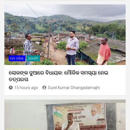
ମୋ ଓଡ଼ିଶା
ରାଜନୀତି
ଲୋକଙ୍କ ଦୁଆରେ ବିଧାୟକ: ମୌଳିକ ସମସ୍ୟା ନେଇ
ତତ୍ପରତା
15 hours ago
Sunil Kumar Dhangadamajhi