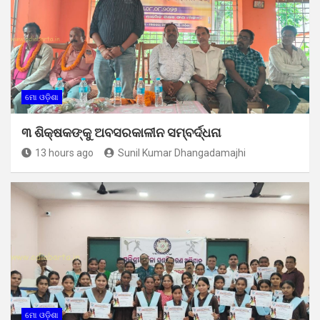
ମୋ ଓଡ଼ିଶା
୩ ଶିକ୍ଷକଙ୍କୁ ଅବସରକାଳୀନ ସମ୍ବର୍ଦ୍ଧନା
13 hours ago
Sunil Kumar Dhangadamajhi
ମୋ ଓଡ଼ିଶା