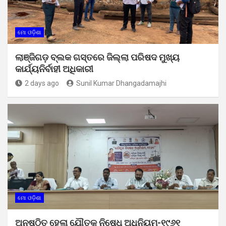
ମୋ ଓଡ଼ିଶା
ଲାଞ୍ଜିଗଡ଼ ବ୍ଲକ ଗସ୍ତରେ ଜିଲ୍ଲା ପରିଷଦ ମୁଖ୍ୟ
କାର୍ଯ୍ୟନିର୍ବାହୀ ଅଧିକାରୀ
2 days ago
Sunil Kumar Dhangadamajhi
ମୋ ଓଡ଼ିଶା
ଅନୁଷ୍ଠିତ ହେଲା ଯୌତୁକ ନିଷେଧ ଅଧିନିୟମ-୧୯୬୧