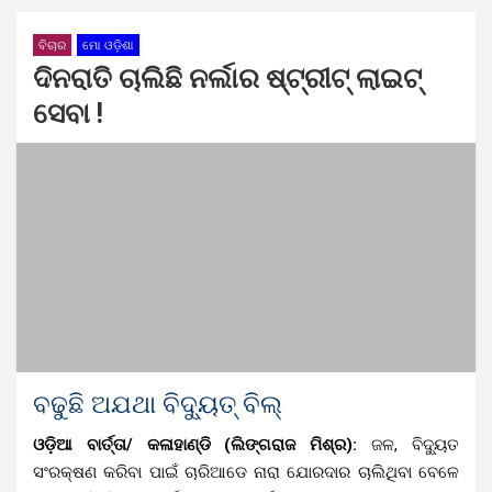
ବିଚାର
ମୋ ଓଡ଼ିଶା
ଦିନରାତି ଚାଲିଛି ନର୍ଲାର ଷ୍ଟ୍ରୀଟ୍ ଲାଇଟ୍
ସେବା !
ବଢୁଛି ଅଯଥା ବିଦ୍ୟୁତ୍ ବିଲ୍
ଓଡ଼ିଆ ବାର୍ତ୍ତା/ କଳାହାଣ୍ଡି (ଲିଙ୍ଗରାଜ ମିଶ୍ର):
ଜଳ, ବିଦ୍ୟୁତ
ସଂରକ୍ଷଣ କରିବା ପାଇଁ ଚାରିଆଡେ ନାରା ଯୋରଦାର ଚାଲିଥିବା ବେଳେ