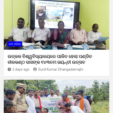
ମୋ ଓଡ଼ିଶା
ଉତ୍କଳ ବିଶ୍ୱବିଦ୍ୟାଳୟରେ ପାଳିତ ହେଲା ପଣ୍ଡିତ
ନୀଳକଣ୍ଠ ଦାସଙ୍କ ୧୪୩ତମ ଜୟନ୍ତୀ ଉତ୍ସବ
2 days ago
Sunil Kumar Dhangadamajhi