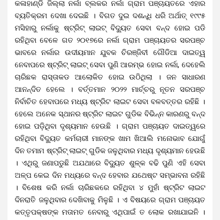
କଳାହାଣ୍ଡି ଜିଲ୍ଲା ନର୍ଲା ବ୍ଲକର ନର୍ଲା ଗ୍ରାମ ପଞ୍ଚାୟତରେ ଏହାର
ବ୍ୟତିକ୍ରମ ଦେଖା ଦେଇଛି । ବିଗତ ଦୁଇ ଦଶନ୍ଧି ଧରି ଅର୍ଥାତ୍ ୧୯୯୫
ମସିହାରୁ ନର୍ଲାକୁ ଷ୍ଟ୍ରିଟ୍ ଲାଇଟ୍ ବିଦ୍ୟୁତ ସେବା ବନ୍ଦ ହୋଇ ପଡି
ରହିଥିବା ବେଳେ ଗତ ୨୦୧୭ରେ ନର୍ଲା ଗ୍ରାମ ପଞ୍ଚାୟତର ସରପଞ୍ଚ
ଭାବରେ ନର୍ଲାର ଉଦୀୟମାନ ଯୁବକ ଚିରଞ୍ଜିବୀ ଗୌଡିଆ ଦାଇତ୍ୱ
ନେବାପରେ ଷ୍ଟ୍ରିଟ୍ ଲାଇଟ୍ ସେବା ପୁଣି ଆରମ୍ଭ ହୋଇ ନର୍ଲା, ଦେହେଲି
ଚାରିଛକ ରାସ୍ତାକଡ ଆଲୋକିତ ହୋଇ ଉଠିଥିଲା । ଜନ ସାଧାରଣ
ଆନନ୍ଦିତ ହେଲେ । ବର୍ତ୍ତମାନ ୨୦୨୨ ମାର୍ଚ୍ଚରୁ ନୂତନ ସରପଞ୍ଚ
ନିର୍ବାଚିତ ହେବାପରେ ମଧ୍ୟ ଷ୍ଟ୍ରିଟ ଲାଇଟ ସେବା ବଳବତ୍ତର ରହିଛି ।
ହେଲେ ଅନେକ ସ୍ଥାନର ଷ୍ଟ୍ରିଟ ଲାଇଟ ଗୁଡିକ ବିଭିନ୍ନ କାରଣରୁ ବନ୍ଦ
ହୋଇ ପଡ଼ିଥିବା ଦୃଶ୍ୟମାନ ହେଉଛି । ଗ୍ରାମ ପଞ୍ଚାୟତ ଦାଇତ୍ୱରେ
ରହିଥିବା ବିଦ୍ୟୁତ କର୍ମଚାରୀ ମାନଙ୍କ ଖାମ ଖିଆଲି ମନୋଭାବ ଯୋଗୁଁ
ଦିନ ତମାମ ଷ୍ଟ୍ରିଟ୍ ଲାଇଟ୍ ଗୁଡିକ ଜଳୁଥିବାର ମଧ୍ୟ ଦୃଶ୍ୟମାନ ହେଉଛି
। ଏଥିରୁ ଜଣାପଡୁଛି ଅଯଥାରେ ବିଦ୍ୟୁତ ଶୁଳ୍କ ବଢି ପୁଣି ଏହି ସେବା
ଅଳ୍ପ କେଇ ଦିନ ମଧ୍ୟରେ ବନ୍ଦ ହେବାର ଯଥେଷ୍ଟ ସମ୍ଭାବନା ରହିଛି
। ବିଶେଷ କରି ନର୍ଲା ଚାରିଛକରେ ରହିଥିବା ୪ ମୁହାଁ ଷ୍ଟ୍ରିଟ ଲାଇଟ
ଦିନରାତି ଜଳୁଥିବାର ଦେଖିବାକୁ ମିଳୁଛି । ଏ ବିଷୟରେ ଗ୍ରାମ ପଞ୍ଚାୟତ
କତ୍ତୃପକ୍ଷଙ୍କ ମତାମତ ନେବାରୁ ଏଥିପାଇଁ ତ ଲୋକ ରଖାଯାଇନି ।