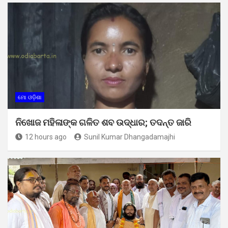
ମୋ ଓଡ଼ିଶା
ନିଖୋଜ ମହିଳାଙ୍କ ଗଳିତ ଶବ ଉଦ୍ଧାର; ତଦନ୍ତ ଜାରି
12 hours ago
Sunil Kumar Dhangadamajhi