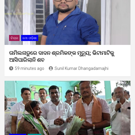
ବିଚାର
ମୋ ଓଡ଼ିଶା
ତାମିଲନାଡୁରେ ଦାଦନ ଶ୍ରମିକଙ୍କ ମୃତ୍ୟୁ; ଭିଟାମାଟିକୁ
ଆସିପାରିଲାନି ଶବ
59 minutes ago
Sunil Kumar Dhangadamajhi