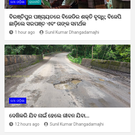
ମୋ ଓଡ଼ିଶା
ରାଜନୀତି
ବିରଞ୍ଚିପୁର ପଞ୍ଚାୟତରେ ବିଜେଡିର ଶକ୍ତି ବୃଦ୍ଧି; ବିଜେପି
ଛାଡ଼ିଲେ ସରପଞ୍ଚ ଏବଂ ତାଙ୍କ ସମର୍ଥକ
1 hour ago
Sunil Kumar Dhangadamajhi
ମୋ ଓଡ଼ିଶା
ଦେଖିକରି ଯିବ ନାଇଁ ହେଲେ ଜୀବନ ଯିବା…
12 hours ago
Sunil Kumar Dhangadamajhi