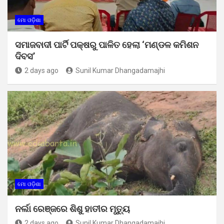
ମୋ ଓଡ଼ିଶା
ସମାଜବାଦୀ ପାର୍ଟି ପକ୍ଷରୁ ପାଳିତ ହେଲା ‘ମଣ୍ଡଳ କମିଶନ
ଦିବସ’
2 days ago
Sunil Kumar Dhangadamajhi
ମୋ ଓଡ଼ିଶା
ନର୍ଲା ରେଞ୍ଜରେ ଶିଶୁ ହାତୀର ମୃତ୍ୟୁ
2 days ago
Sunil Kumar Dhangadamajhi