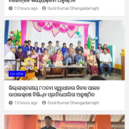
ମହୋତ୍ସଵ କାର୍ଯ୍ୟକ୍ରମ ଅନୁଷ୍ଠିତ
13 hours ago
Sunil Kumar Dhangadamajhi
ମୋ ଓଡ଼ିଶା
ଜିଲ୍ଲାସ୍ତରୀୟ ୮୦ତମ ସ୍ୱାଧୀନତା ଦିବସ ପାଳନ
ଉପଲକ୍ଷେ ବିଭିନ୍ନ ପ୍ରତିଯୋଗିତା ଅନୁଷ୍ଠିତ
13 hours ago
Sunil Kumar Dhangadamajhi