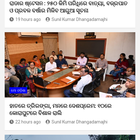
ରାଡାର ଷ୍ଟେସନ : ୨୫୦ କିମି ପରିଧିରେ ବାତ୍ୟା, ବଜ୍ରପାତ
ଓ ପ୍ରବଳ ବର୍ଷାର ମିଳିବ ଆଗୁଆ ସୂଚନା
19 hours ago
Sunil Kumar Dhangadamajhi
ମୋ ଓଡ଼ିଶା
ହାତରେ ତ୍ରିରଙ୍ଗା, ମନରେ ଦେଶପ୍ରେମ: ୧୦ରେ
କୋରାପୁଟରେ ବିଶାଳ ରାଲି
22 hours ago
Sunil Kumar Dhangadamajhi