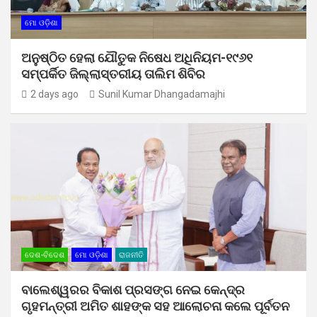
ମୋ ଓଡ଼ିଶା
ଅନୁଷ୍ଠିତ ହେଲା ଯୌତୁକ ନିଷେଧ ଅଧିନିୟମ-୧୯୬୧
ସମ୍ପର୍କିତ ଜିଲ୍ଲାସ୍ତରୀୟ ତାଲିମ ଶିବିର
2 days ago
Sunil Kumar Dhangadamajhi
ଦେଶ-ବିଦେଶ
ମୋ ଓଡ଼ିଶା
ରାଜନୀତି
ବାଲେଶ୍ୱରର ବିକାଶ ପ୍ରସଙ୍ଗ ନେଇ କେନ୍ଦ୍ର
ଗୃହମନ୍ତ୍ରୀ ଅମିତ ଶାହଙ୍କ ସହ ଆଲୋଚନା କଲେ ପୂର୍ବତନ