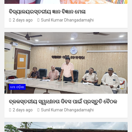
ବିଦ୍ୟାଳୟରସ୍ତରୀୟ ଜ୍ଞାନ ବିଜ୍ଞାନ ମେଳା
2 days ago
Sunil Kumar Dhangadamajhi
ମୋ ଓଡ଼ିଶା
ବ୍ଳକସ୍ତରୀୟ ସ୍ୱାଧୀନତା ଦିବସ ପାଇଁ ପ୍ରସ୍ତୁତି ବୈଠକ
2 days ago
Sunil Kumar Dhangadamajhi