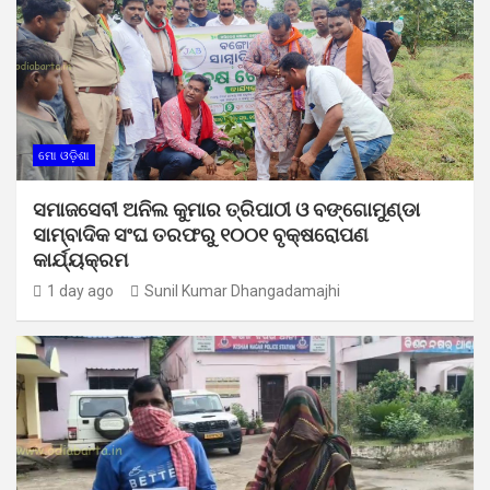
ମୋ ଓଡ଼ିଶା
ସମାଜସେବୀ ଅନିଲ କୁମାର ତ୍ରିପାଠୀ ଓ ବଙ୍ଗୋମୁଣ୍ଡା
ସାମ୍ବାଦିକ ସଂଘ ତରଫରୁ ୧୦୦୧ ବୃକ୍ଷରୋପଣ
କାର୍ଯ୍ୟକ୍ରମ
1 day ago
Sunil Kumar Dhangadamajhi