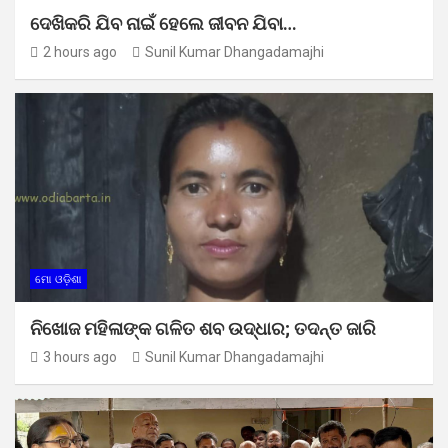
ଦେଖିକରି ଯିବ ନାଇଁ ହେଲେ ଜୀବନ ଯିବା…
2 hours ago
Sunil Kumar Dhangadamajhi
ମୋ ଓଡ଼ିଶା
ନିଖୋଜ ମହିଳାଙ୍କ ଗଳିତ ଶବ ଉଦ୍ଧାର; ତଦନ୍ତ ଜାରି
3 hours ago
Sunil Kumar Dhangadamajhi