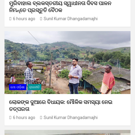
ମୁରିବାହାଲ ବ୍ଲକସ୍ତରୀୟ ସ୍ୱାଧୀନତା ଦିବସ ପାଳନ
ନିମନ୍ତେ ପ୍ରସ୍ତୁତି ବୈଠକ
6 hours ago
Sunil Kumar Dhangadamajhi
ମୋ ଓଡ଼ିଶା
ରାଜନୀତି
ଲୋକଙ୍କ ଦୁଆରେ ବିଧାୟକ: ମୌଳିକ ସମସ୍ୟା ନେଇ
ତତ୍ପରତା
6 hours ago
Sunil Kumar Dhangadamajhi