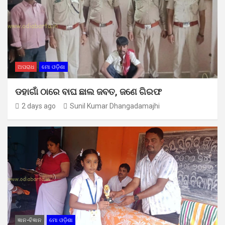
ଅପରାଧ
ମୋ ଓଡ଼ିଶା
ଡହାଗାଁ ଠାରେ ବାଘ ଛାଲ ଜବତ, ଜଣେ ଗିରଫ
2 days ago
Sunil Kumar Dhangadamajhi
ଜ୍ଞାନ-ବିଜ୍ଞାନ
ମୋ ଓଡ଼ିଶା