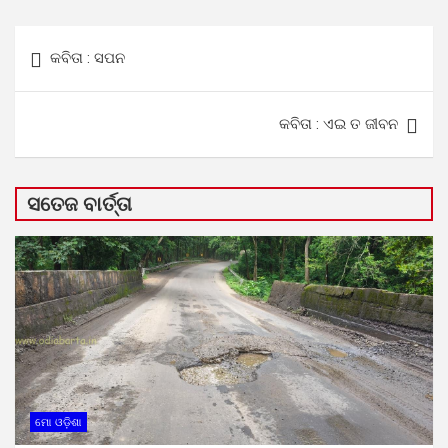
Post
କବିତା : ସପନ
navigation
କବିତା : ଏଇ ତ ଜୀବନ
ସତେଜ ବାର୍ତ୍ତା
ମୋ ଓଡ଼ିଶା