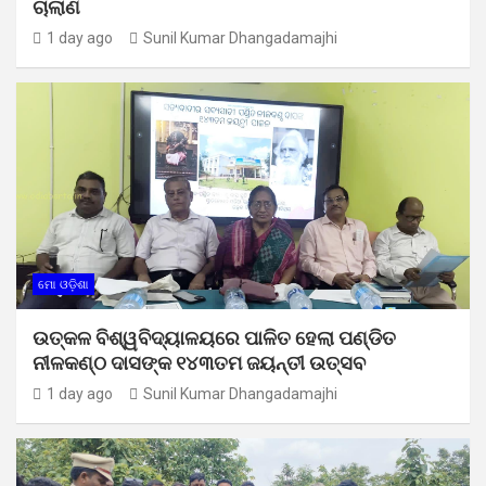
ଚାଲାଣ
1 day ago
Sunil Kumar Dhangadamajhi
ମୋ ଓଡ଼ିଶା
ଉତ୍କଳ ବିଶ୍ୱବିଦ୍ୟାଳୟରେ ପାଳିତ ହେଲା ପଣ୍ଡିତ
ନୀଳକଣ୍ଠ ଦାସଙ୍କ ୧୪୩ତମ ଜୟନ୍ତୀ ଉତ୍ସବ
1 day ago
Sunil Kumar Dhangadamajhi