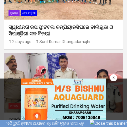
କ୍ରୀଡ଼ା
ମୋ ଓଡ଼ିଶା
ସ୍ୱାଧୀନତା କପ ଫୁଟବଲ ଚମ୍ପିୟାନସିପରେ ବାଲିଗୁଡା ଓ
ସିପାଞ୍ଜିରୀ ଦଳ ବିଜୟୀ
2 days ago
Sunil Kumar Dhangadamajhi
x
ଅପରାଧ
ମୋ ଓଡ଼ିଶା
ପୋଲିସ ପକ୍ଷରୁ ଅଭିଯୁକ୍ତଙ୍କ କବଜାରୁ ଚୋରି ସୁନା
ଏଠି ଛୁଇଁ ହ୍ଵାଟ୍ସଆପରେ ବ୍ରେକିଂ ନ୍ୟୁଜ ପାଆନ୍ତୁ
ଅଳଙ୍କାର ଜବତ: ଅଭିଯୁକ୍ତ ଗିରଫ