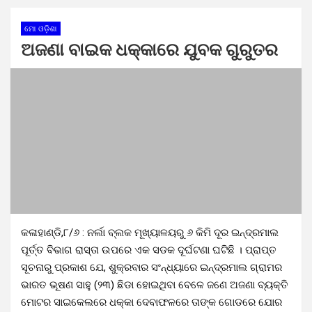
ମୋ ଓଡ଼ିଶା
ଅଜଣା ବାଇକ ଧକ୍କାରେ ଯୁବକ ଗୁରୁତର
କଳାହାଣ୍ଡି,୮/୬ : ନର୍ଲା ବ୍ଲକ ମୂଖ୍ୟାଳୟରୁ ୬ କିମି ଦୂର ଇନ୍ଦ୍ରମାଲ
ପୂର୍ତ୍ତ ବିଭାଗ ରାସ୍ତା ଉପରେ ଏକ ସଡକ ଦୂର୍ଘଟଣା ଘଟିଛି । ପ୍ରାପ୍ତ
ସୂଚନାରୁ ପ୍ରକାଶ ଯେ, ଶୁକ୍ରବାର ସଂନ୍ଧ୍ୟାରେ ଇନ୍ଦ୍ରମାଲ ଗ୍ରାମର
ଭାରତ ଭୂଷଣ ସାହୁ (୨୩) ଛିଡା ହୋଇଥିବା ବେଳେ ଜଣେ ଅଜଣା ବ୍ୟକ୍ତି
ମୋଟର ସାଇକେଲରେ ଧକ୍କା ଦେବାଫଳରେ ତାଙ୍କ ଗୋଡରେ ଯୋର