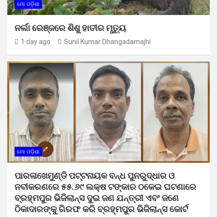
ମୋ ଓଡ଼ିଶା
ନର୍ଲା ରେଞ୍ଜରେ ଶିଶୁ ହାତୀର ମୃତ୍ୟୁ
1 day ago
Sunil Kumar Dhangadamajhi
ମୋ ଓଡ଼ିଶା
ପାରଳାଖେମୁଣ୍ଡି ପଟ୍ଟନାୟକ ବନ୍ଧ ପୁନରୁଦ୍ଧାର ଓ
ନବୀକରଣରେ ୫୫.୬୯ ଲକ୍ଷ ଟଙ୍କାର ଠକେଇ ଘଟଣାରେ
ବ୍ରହ୍ମପୁର ଭିଜିଲାନ୍ସ ଦୁଇ ଜଣ ଯନ୍ତ୍ରୀ ଏବଂ ଜଣେ
ଠିକାଦାରଙ୍କୁ ଗିରଫ କରି ବ୍ରହ୍ମପୁର ଭିଜିଲାନ୍ସ କୋର୍ଟ