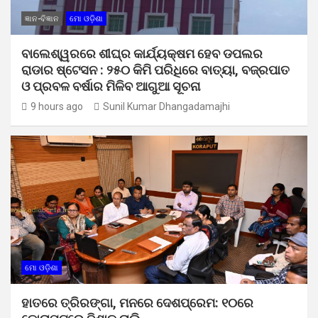
ଜ୍ଞାନ-ବିଜ୍ଞାନ
ମୋ ଓଡ଼ିଶା
ବାଲେଶ୍ୱରରେ ଶୀଘ୍ର କାର୍ଯ୍ୟକ୍ଷମ ହେବ ଡପଲର
ରାଡାର ଷ୍ଟେସନ : ୨୫୦ କିମି ପରିଧିରେ ବାତ୍ୟା, ବଜ୍ରପାତ
ଓ ପ୍ରବଳ ବର୍ଷାର ମିଳିବ ଆଗୁଆ ସୂଚନା
9 hours ago
Sunil Kumar Dhangadamajhi
ମୋ ଓଡ଼ିଶା
ହାତରେ ତ୍ରିରଙ୍ଗା, ମନରେ ଦେଶପ୍ରେମ: ୧୦ରେ