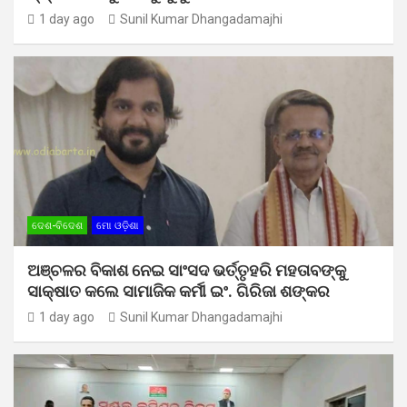
1 day ago
Sunil Kumar Dhangadamajhi
ଦେଶ-ବିଦେଶ
ମୋ ଓଡ଼ିଶା
ଅଞ୍ଚଳର ବିକାଶ ନେଇ ସାଂସଦ ଭର୍ତ୍ତୃହରି ମହତାବଙ୍କୁ
ସାକ୍ଷାତ କଲେ ସାମାଜିକ କର୍ମୀ ଇଂ. ଗିରିଜା ଶଙ୍କର
1 day ago
Sunil Kumar Dhangadamajhi