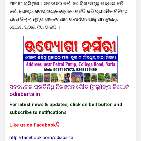
ଆଘାତ ଲାଗିଥିଲା । ଖବରପାଇ ନର୍ଲା ପୋଲିସ ତାଙ୍କୁ ଉଦ୍ଧାର କରି
ନର୍ଲା ଗୋଷ୍ଠୀ ସ୍ବାସ୍ଥ୍ୟକେନ୍ଦ୍ରରେ ଭର୍ତ୍ତି କରି ପ୍ରାଥମିକ ଚିକିତ୍ସା
ପରେ ଜିଲ୍ଲା ମୂଖ୍ୟ ଡାକ୍ତରଖାନା ଭବାନୀପାଟଣାକୁ ଆମ୍ବୁଲାନ୍ସ
ଯୋଗେ ପଠାଇ ଦିଆଯାଇଛି ।
ସ୍ବତନ୍ତ୍ର ପ୍ରତିନିଧି ନିରଞ୍ଜନ ଗୌଡ (ବୁଲୁ)ଙ୍କ ରିପୋର୍ଟ
odiabarta.in
For latest news & updates, click on bell button and
subscribe to notifications.
Like us on Facebook👇
http://facebook.com/odiabarta