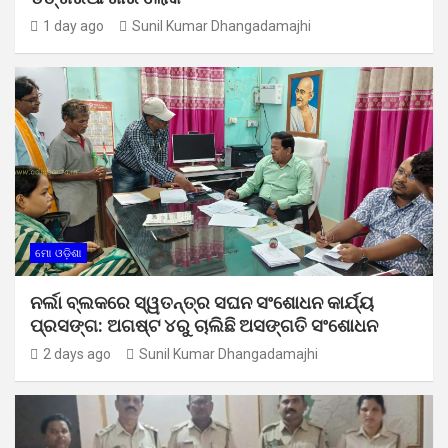
1 day ago
Sunil Kumar Dhangadamajhi
ମୋ ଓଡ଼ିଶା
ନର୍ଲା ବ୍ଲକରେ ସ୍ୱତନ୍ତ୍ର ସଘନ ସଂଶୋଧନ କାର୍ଯ୍ୟ
ପ୍ରସଙ୍ଗ: ଅଗଷ୍ଟ ୪ରୁ ଚାଲିଛି ଅସଙ୍ଗତି ସଂଶୋଧନ
2 days ago
Sunil Kumar Dhangadamajhi