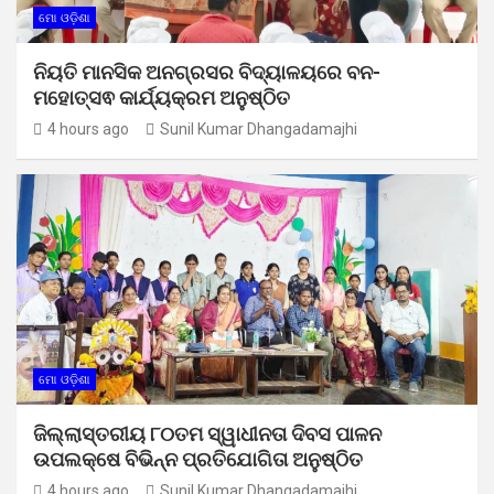
ମୋ ଓଡ଼ିଶା
ନିୟତି ମାନସିକ ଅନଗ୍ରସର ବିଦ୍ୟାଳୟରେ ବନ-
ମହୋତ୍ସଵ କାର୍ଯ୍ୟକ୍ରମ ଅନୁଷ୍ଠିତ
4 hours ago
Sunil Kumar Dhangadamajhi
ମୋ ଓଡ଼ିଶା
ଜିଲ୍ଲାସ୍ତରୀୟ ୮୦ତମ ସ୍ୱାଧୀନତା ଦିବସ ପାଳନ
ଉପଲକ୍ଷେ ବିଭିନ୍ନ ପ୍ରତିଯୋଗିତା ଅନୁଷ୍ଠିତ
4 hours ago
Sunil Kumar Dhangadamajhi