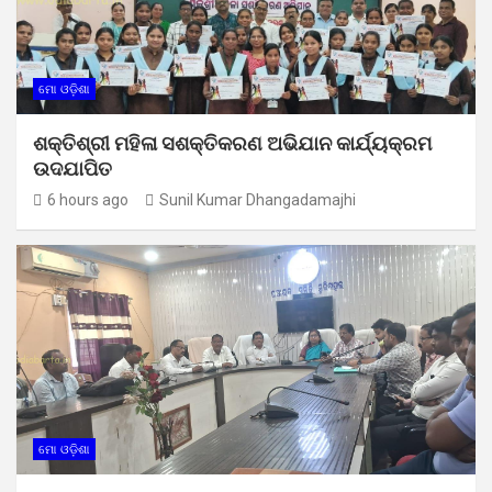
ମୋ ଓଡ଼ିଶା
ଶକ୍ତିଶ୍ରୀ ମହିଳା ସଶକ୍ତିକରଣ ଅଭିଯାନ କାର୍ଯ୍ୟକ୍ରମ
ଉଦଯାପିତ
6 hours ago
Sunil Kumar Dhangadamajhi
ମୋ ଓଡ଼ିଶା