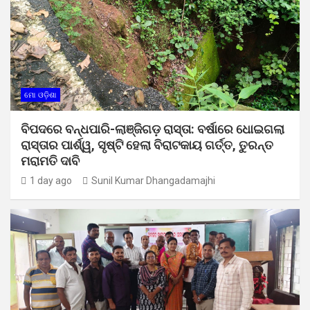
ମୋ ଓଡ଼ିଶା
ବିପଦରେ ବନ୍ଧପାରି-ଲାଞ୍ଜିଗଡ଼ ରାସ୍ତା: ବର୍ଷାରେ ଧୋଇଗଲା
ରାସ୍ତାର ପାର୍ଶ୍ୱ, ସୃଷ୍ଟି ହେଲା ବିରାଟକାୟ ଗର୍ତ୍ତ, ତୁରନ୍ତ
ମରାମତି ଦାବି
1 day ago
Sunil Kumar Dhangadamajhi