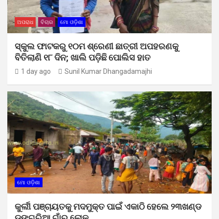
ଅପରାଧ
ବିଚାର
ମୋ ଓଡ଼ିଶା
ସ୍କୁଲ ଫାଟକରୁ ୧୦ମ ଶ୍ରେଣୀ ଛାତ୍ରୀ ଅପହରଣକୁ
ବିତିଲାଣି ୧୮ ଦିନ; ଖାଲି ପଡ଼ିଛି ପୋଲିସ ହାତ
1 day ago
Sunil Kumar Dhangadamajhi
ମୋ ଓଡ଼ିଶା
କୁର୍ଲୀ ପଞ୍ଚାୟତକୁ ମଦମୁକ୍ତ ପାଇଁ ଏକାଠି ହେଲେ ୨୩ଖଣ୍ଡ
ଡଙ୍ଗରିଆ ଗାଁର ଲୋକ