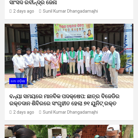
ସାଂସଦ ରବୀନ୍ଦ୍ର ଜେନା
2 days ago
Sunil Kumar Dhangadamajhi
ମୋ ଓଡ଼ିଶା
ବନ୍ୟା ସମୟରେ ମାନବିକ ପଦକ୍ଷେପ: ଛାତ୍ର ବିଜେଡିର
ରକ୍ତଦାନ ଶିବିରରେ ସଂଗୃହୀତ ହେଲା ୭୧ ୟୁନିଟ୍ ରକ୍ତ
2 days ago
Sunil Kumar Dhangadamajhi