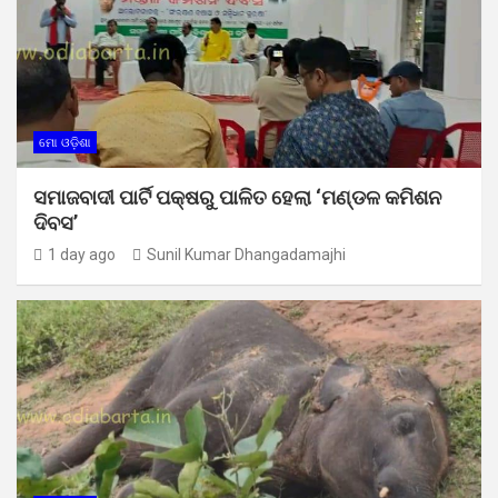
ମୋ ଓଡ଼ିଶା
ସମାଜବାଦୀ ପାର୍ଟି ପକ୍ଷରୁ ପାଳିତ ହେଲା ‘ମଣ୍ଡଳ କମିଶନ
ଦିବସ’
1 day ago
Sunil Kumar Dhangadamajhi