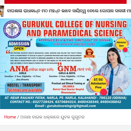
 ମହନ୍ତ ଭାବେ ଦାୟିତ୍ୱ ନେଲେ ଗୋପାଳ ଦାସଜୀ ମହାରାଜ
ନିୟତି 
Home
ଅଜଣା ବାଇକ ଧକ୍କାରେ ଯୁବକ ଗୁରୁତର