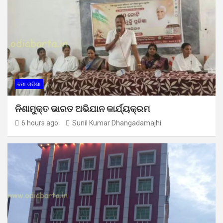
ମୋ ଓଡ଼ିଶା
ନିଶାମୁକ୍ତ ଭାରତ ଅଭିଯାନ କାର୍ଯ୍ୟକ୍ରମ
6 hours ago
Sunil Kumar Dhangadamajhi