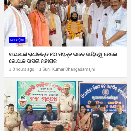
ମୋ ଓଡ଼ିଶା
ବାଘଶାଳା ରାଧାକାନ୍ତ ମଠ ମହନ୍ତ ଭାବେ ଦାୟିତ୍ୱ ନେଲେ
ଗୋପାଳ ଦାସଜୀ ମହାରାଜ
3 hours ago
Sunil Kumar Dhangadamajhi