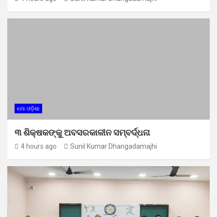
ମୋ ଓଡ଼ିଶା
୩ ଶିକ୍ଷକଙ୍କୁ ଅବସରକାଳୀନ ସମ୍ବର୍ଦ୍ଧନା
4 hours ago
Sunil Kumar Dhangadamajhi