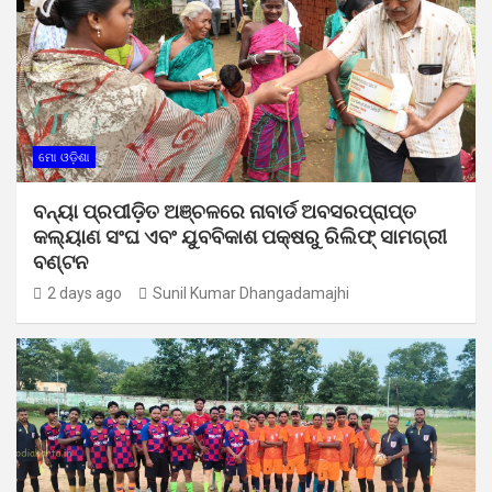
ମୋ ଓଡ଼ିଶା
ବନ୍ୟା ପ୍ରପୀଡ଼ିତ ଅଞ୍ଚଳରେ ନାବାର୍ଡ ଅବସରପ୍ରାପ୍ତ
କଲ୍ୟାଣ ସଂଘ ଏବଂ ଯୁବବିକାଶ ପକ୍ଷରୁ ରିଲିଫ୍ ସାମଗ୍ରୀ
ବଣ୍ଟନ
2 days ago
Sunil Kumar Dhangadamajhi