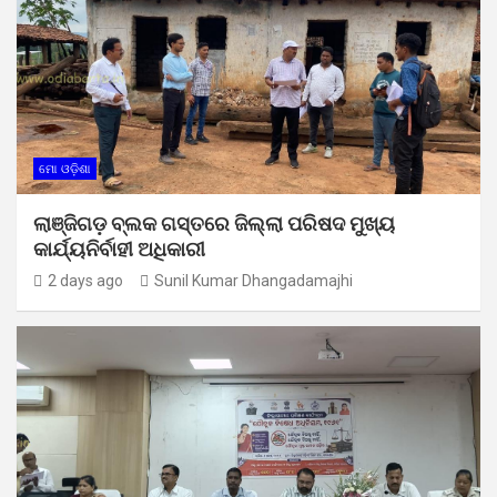
ମୋ ଓଡ଼ିଶା
ଲାଞ୍ଜିଗଡ଼ ବ୍ଲକ ଗସ୍ତରେ ଜିଲ୍ଲା ପରିଷଦ ମୁଖ୍ୟ
କାର୍ଯ୍ୟନିର୍ବାହୀ ଅଧିକାରୀ
2 days ago
Sunil Kumar Dhangadamajhi