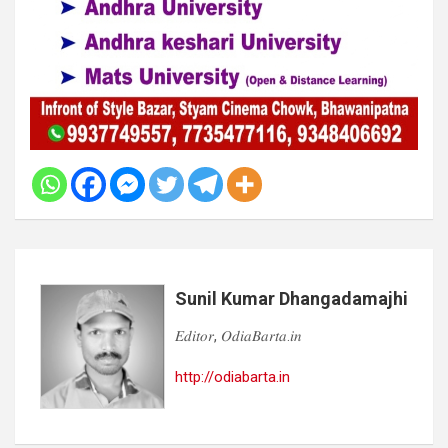
Sunil Kumar Dhangadamajhi
𝐸𝑑𝑖𝑡𝑜𝑟, 𝑂𝑑𝑖𝑎𝐵𝑎𝑟𝑡𝑎.𝑖𝑛
http://odiabarta.in