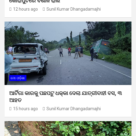
କୋରାପୁଟରେ ବିଶାଳ ରାଲି
12 hours ago
Sunil Kumar Dhangadamajhi
ମୋ ଓଡ଼ିଶା
ଆର୍ଟିଗା କାରକୁ ପଛପଟୁ ଧକ୍କା ଦେଲା ଯାତ୍ରୀବାହୀ ବସ, ୩
ଆହତ
15 hours ago
Sunil Kumar Dhangadamajhi