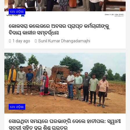
ମୋ ଓଡ଼ିଶା
କୋକସରା କଲେଜରେ ଅବସର ପ୍ରାପ୍ତ କର୍ମଚାରୀଙ୍କୁ
ବିଦାୟ କାଳୀନ ସମ୍ବର୍ଦ୍ଧନା
1 day ago
Sunil Kumar Dhangadamajhi
ମୋ ଓଡ଼ିଶା
ସୋଇଥିବା ସମୟରେ ଘରଭାଙ୍ଗି ଦେଲେ ହାତୀପଲ: ସ୍ୱାମୀ
ସ୍ତ୍ରୀ ସହିତ ଦୁଇ ଶିଶୁ ଗୁରୁତର