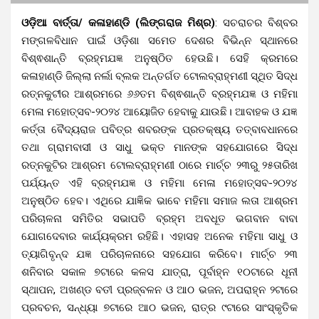
ଓଡ଼ିଆ ବାର୍ତ୍ତା/ କଳାହାଣ୍ଡି (ଲିଙ୍ଗରାଜ ମିଶ୍ର)
: ସଚରାଚର ବିଶ୍ବର
ମଙ୍ଗଳବିଧାନ ପାଇଁ ଓଡ଼ିଶା ସମେତ ଦେଶର ବିଭିନ୍ନ ସ୍ଥାନରେ
ବିଶ୍ଵଶାନ୍ତି ବ୍ରହ୍ମଯଜ୍ଞ ଅନୁଷ୍ଠିତ ହେଉଛି। ସେହି କ୍ରମରେ
କଳାହାଣ୍ଡି ଜିଲ୍ଲା ନର୍ଲା ବ୍ଲକ ଅନ୍ତର୍ଗତ ଟୋଲବ୍ରାହ୍ମଣୀ ସ୍ଥିତ ସିଦ୍ଧ
ରତ୍ନକୁଟୀର ଆଶ୍ରମରେ ୬୬ତମ ବିଶ୍ଵଶାନ୍ତି ବ୍ରହ୍ମଯଜ୍ଞ ଓ ମହିମା
ମେଳା ମହୋତ୍ସବ-୨୦୨୪ ଆୟୋଜିତ ହେବାକୁ ଯାଉଛି। ଆବାହକ ଓ ଯଜ୍ଞ
କର୍ତ୍ତା ବୈଦ୍ୟରାଜ ପବିତ୍ର ଶବରଙ୍କ ପ୍ରତକ୍ଷ୍ୟ ତତ୍ବାବଧାନରେ
ତଥା ଗ୍ରାମବାସୀ ଓ ସାଧୁ ଭକ୍ତ ମାନଙ୍କ ସହଯୋଗରେ ସିଦ୍ଧ
ରତ୍ନକୁଟିର ଆଶ୍ରମ ଟୋଲବ୍ରାହ୍ମଣୀ ଠାରେ ମାର୍ଚ୍ଚ ୨୩ରୁ ୨୫ତାରିଖ
ପର୍ଯ୍ୟନ୍ତ ଏହି ବ୍ରହ୍ମଯଜ୍ଞ ଓ ମହିମା ମେଳା ମହୋତ୍ସବ-୨୦୨୪
ଅନୁଷ୍ଠିତ ହେବ। ଏଥିରେ ଯାଜ୍ଞିକ ଭାବେ ମହିମା ସମାଜ ଲତା ଆଶ୍ରମ
ପରିଚାଳନା ସମିତିର ସଭାପତି ବ୍ରହ୍ମ ଅବଧୂତ ଭଗବାନ ବାବା
ଯୋଗଦେବାର କାର୍ଯ୍ୟକ୍ରମ ରହିଛି। ଏହାସହ ଅନେକ ମହିମା ସାଧୁ ଓ
ତ୍ୟାଗିବୃନ୍ଦ ଯଜ୍ଞ ପରିଚାଳନାରେ ସହଯୋଗ କରିବେ। ମାର୍ଚ୍ଚ ୨୩
ଶନିବାର ସକାଳ ୭ଟାରେ କଳସ ଯାତ୍ରା, ପୂର୍ବାହ୍ନ ୧୦ଟାରେ ଧୂନୀ
ସ୍ଥାପନ, ଅଖଣ୍ଡ ବତୀ ପ୍ରଜ୍ବଳନ ଓ ଆଠ ଭଜନ, ଅପରାହ୍ନ ୨ଟାରେ
ପ୍ରବଚନ, ସନ୍ଧ୍ୟା ୭ଟାରେ ଆଠ ଭଜନ, ରାତ୍ର ୯ଟାରେ ସାଂସ୍କୃତିକ