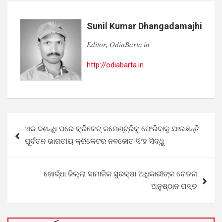
Sunil Kumar Dhangadamajhi
𝐸𝑑𝑖𝑡𝑜𝑟, 𝑂𝑑𝑖𝑎𝐵𝑎𝑟𝑡𝑎.𝑖𝑛
http://odiabarta.in
Post
ଏକ ଦଶନ୍ଧି ପରେ କ୍ରିକେଟ୍ କମେଣ୍ଟ୍ରିକୁ ଫେରିବାକୁ ଯାଉଛନ୍ତି
navigation
ପୂର୍ବତନ ଭାରତୀୟ କ୍ରିକେଟର ନବଜୋତ ସିଂହ ସିଦ୍ଧୁ
ଖୋର୍ଦ୍ଧା ଜିଲ୍ଲା ସାମାଜିକ ସୁରକ୍ଷା ଅଧିକାରୀଙ୍କ ଚେତନା
ଅନୁଷ୍ଠାନ ଗସ୍ତ