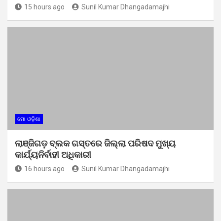
15 hours ago
Sunil Kumar Dhangadamajhi
ମୋ ଓଡ଼ିଶା
ଲାଞ୍ଜିଗଡ଼ ବ୍ଲକ ଗସ୍ତରେ ଜିଲ୍ଲା ପରିଷଦ ମୁଖ୍ୟ
କାର୍ଯ୍ୟନିର୍ବାହୀ ଅଧିକାରୀ
16 hours ago
Sunil Kumar Dhangadamajhi