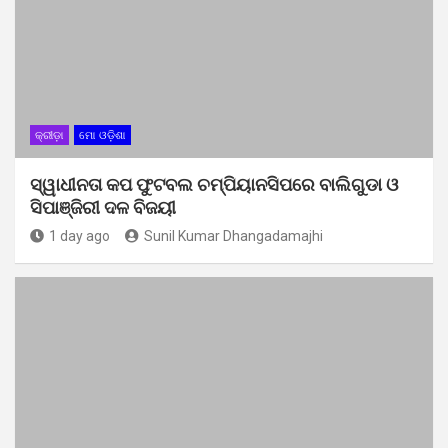
କ୍ରୀଡ଼ା
ମୋ ଓଡ଼ିଶା
ସ୍ୱାଧୀନତା କପ ଫୁଟବଲ ଚମ୍ପିୟାନସିପରେ ବାଲିଗୁଡା ଓ
ସିପାଞ୍ଜିରୀ ଦଳ ବିଜୟୀ
1 day ago
Sunil Kumar Dhangadamajhi