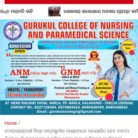
କୋକସରା କଲେଜରେ ଅବସର ପ୍ରାପ୍ତ କର୍ମଚାରୀଙ୍କୁ ବିଦାୟ କାଳୀନ ସ
Home
ଟୋଲବ୍ରାହ୍ମଣୀ ସିଦ୍ଧ ରତ୍ନକୁଟୀର ଆଶ୍ରମରେ ଆୟୋଜିତ ହେବ ୬୬ତମ