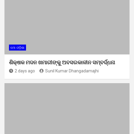
ମୋ ଓଡ଼ିଶା
ଶିକ୍ଷକ ମଦନ ଖମାରୀଙ୍କୁ ଅବସରକାଳୀନ ସମ୍ବର୍ଦ୍ଧନା
2 days ago
Sunil Kumar Dhangadamajhi