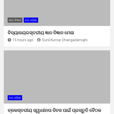
ଜ୍ଞାନ-ବିଜ୍ଞାନ
ମୋ ଓଡ଼ିଶା
ବିଦ୍ୟାଳୟରସ୍ତରୀୟ ଜ୍ଞାନ ବିଜ୍ଞାନ ମେଳା
15 hours ago
Sunil Kumar Dhangadamajhi
ମୋ ଓଡ଼ିଶା
ବ୍ଳକସ୍ତରୀୟ ସ୍ୱାଧୀନତା ଦିବସ ପାଇଁ ପ୍ରସ୍ତୁତି ବୈଠକ