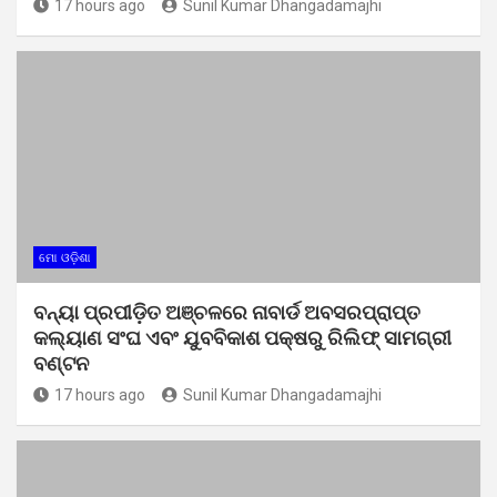
17 hours ago
Sunil Kumar Dhangadamajhi
ମୋ ଓଡ଼ିଶା
ବନ୍ୟା ପ୍ରପୀଡ଼ିତ ଅଞ୍ଚଳରେ ନାବାର୍ଡ ଅବସରପ୍ରାପ୍ତ
କଲ୍ୟାଣ ସଂଘ ଏବଂ ଯୁବବିକାଶ ପକ୍ଷରୁ ରିଲିଫ୍ ସାମଗ୍ରୀ
ବଣ୍ଟନ
17 hours ago
Sunil Kumar Dhangadamajhi