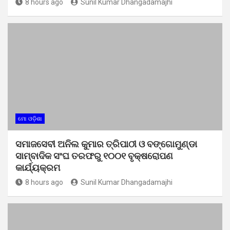
8 hours ago
Sunil Kumar Dhangadamajhi
ମୋ ଓଡ଼ିଶା
ସମାଜସେବୀ ଅନିଲ କୁମାର ତ୍ରିପାଠୀ ଓ ବଙ୍ଗୋମୁଣ୍ଡା
ସାମ୍ବାଦିକ ସଂଘ ତରଫରୁ ୧୦୦୧ ବୃକ୍ଷରୋପଣ
କାର୍ଯ୍ୟକ୍ରମ
8 hours ago
Sunil Kumar Dhangadamajhi