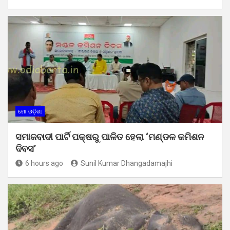
ମୋ ଓଡ଼ିଶା
ସମାଜବାଦୀ ପାର୍ଟି ପକ୍ଷରୁ ପାଳିତ ହେଲା ‘ମଣ୍ଡଳ କମିଶନ
ଦିବସ’
6 hours ago
Sunil Kumar Dhangadamajhi