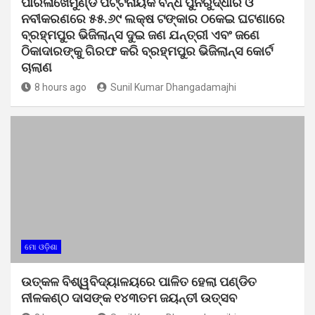
ପାରଳାଖେମୁଣ୍ଡି ପଟ୍ଟନାୟକ ବନ୍ଧ ପୁନରୁଦ୍ଧାର ଓ
ନବୀକରଣରେ ୫୫.୬୯ ଲକ୍ଷ ଟଙ୍କାର ଠକେଇ ଘଟଣାରେ
ବ୍ରହ୍ମପୁର ଭିଜିଲାନ୍ସ ଦୁଇ ଜଣ ଯନ୍ତ୍ରୀ ଏବଂ ଜଣେ
ଠିକାଦାରଙ୍କୁ ଗିରଫ କରି ବ୍ରହ୍ମପୁର ଭିଜିଲାନ୍ସ କୋର୍ଟ
ଚାଲାଣ
8 hours ago
Sunil Kumar Dhangadamajhi
ମୋ ଓଡ଼ିଶା
ଉତ୍କଳ ବିଶ୍ୱବିଦ୍ୟାଳୟରେ ପାଳିତ ହେଲା ପଣ୍ଡିତ
ନୀଳକଣ୍ଠ ଦାସଙ୍କ ୧୪୩ତମ ଜୟନ୍ତୀ ଉତ୍ସବ