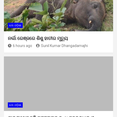
ମୋ ଓଡ଼ିଶା
ନର୍ଲା ରେଞ୍ଜରେ ଶିଶୁ ହାତୀର ମୃତ୍ୟୁ
6 hours ago
Sunil Kumar Dhangadamajhi
ମୋ ଓଡ଼ିଶା