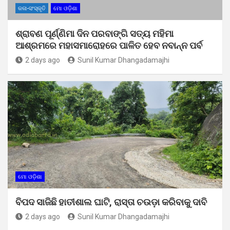
କଳା-ସଂସ୍କୃତି
ମୋ ଓଡ଼ିଶା
ଶ୍ରାବଣ ପୂର୍ଣ୍ଣିମା ଦିନ ପରବାଙ୍ଗି ସତ୍ୟ ମହିମା
ଆଶ୍ରମରେ ମହାସମାରୋହରେ ପାଳିତ ହେବ ନବାନ୍ନ ପର୍ବ
2 days ago
Sunil Kumar Dhangadamajhi
ମୋ ଓଡ଼ିଶା
ବିପଦ ସାଜିଛି ହାତୀଶାଲ ଘାଟି, ରାସ୍ତା ଚଉଡ଼ା କରିବାକୁ ଦାବି
2 days ago
Sunil Kumar Dhangadamajhi