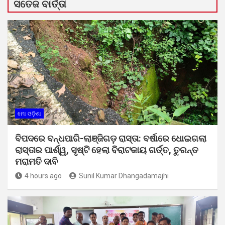
ସତେଜ ବାର୍ତ୍ତା
ମୋ ଓଡ଼ିଶା
ବିପଦରେ ବନ୍ଧପାରି-ଲାଞ୍ଜିଗଡ଼ ରାସ୍ତା: ବର୍ଷାରେ ଧୋଇଗଲା
ରାସ୍ତାର ପାର୍ଶ୍ୱ, ସୃଷ୍ଟି ହେଲା ବିରାଟକାୟ ଗର୍ତ୍ତ, ତୁରନ୍ତ
ମରାମତି ଦାବି
4 hours ago
Sunil Kumar Dhangadamajhi