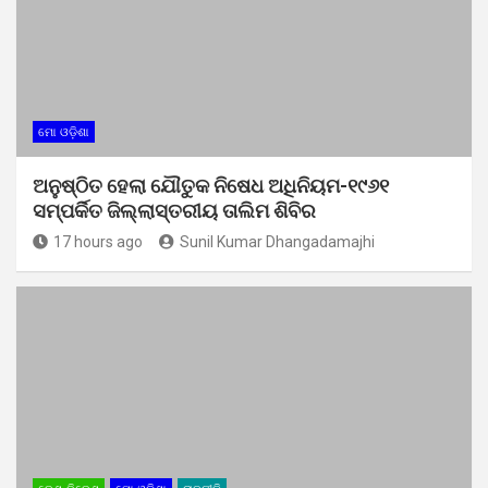
ମୋ ଓଡ଼ିଶା
ଅନୁଷ୍ଠିତ ହେଲା ଯୌତୁକ ନିଷେଧ ଅଧିନିୟମ-୧୯୬୧
ସମ୍ପର୍କିତ ଜିଲ୍ଲାସ୍ତରୀୟ ତାଲିମ ଶିବିର
17 hours ago
Sunil Kumar Dhangadamajhi