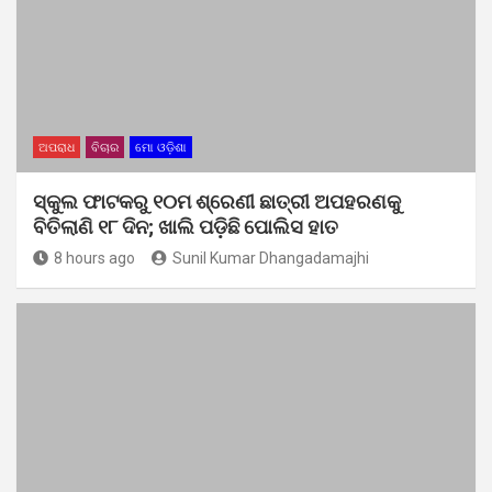
ଅପରାଧ
ବିଚାର
ମୋ ଓଡ଼ିଶା
ସ୍କୁଲ ଫାଟକରୁ ୧୦ମ ଶ୍ରେଣୀ ଛାତ୍ରୀ ଅପହରଣକୁ
ବିତିଲାଣି ୧୮ ଦିନ; ଖାଲି ପଡ଼ିଛି ପୋଲିସ ହାତ
8 hours ago
Sunil Kumar Dhangadamajhi