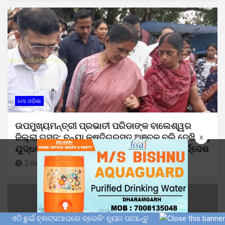
ମୋ ଓଡ଼ିଶା
ଉପମୁଖ୍ୟମନ୍ତ୍ରୀ ପ୍ରଭାତୀ ପରିଡାଙ୍କ ବାଲେଶ୍ୱର
ଜିଲ୍ଲା ଗସ୍ତ: ବନ୍ୟା କ୍ଷତିଗ୍ରସ୍ତ ଅଞ୍ଚଳ ବୁଲି ଦେଖିଲେ,
x
ଯୁଦ୍ଧକାଳୀନ ଭିତ୍ତିରେ ପୁନରୁଦ୍ଧାର ପାଇଁ ଦେଲେ ନିର୍ଦ୍ଦେଶ
2 days ago
Sunil Kumar Dhangadamajhi
ଏଠି ଛୁଇଁ ହ୍ଵାଟ୍ସଆପରେ ବ୍ରେକିଂ ନ୍ୟୁଜ ପାଆନ୍ତୁ