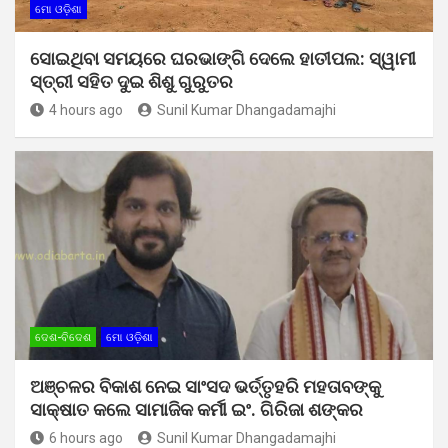
ମୋ ଓଡ଼ିଶା
ସୋଇଥିବା ସମୟରେ ଘରଭାଙ୍ଗି ଦେଲେ ହାତୀପଲ: ସ୍ୱାମୀ
ସ୍ତ୍ରୀ ସହିତ ଦୁଇ ଶିଶୁ ଗୁରୁତର
4 hours ago
Sunil Kumar Dhangadamajhi
ଦେଶ-ବିଦେଶ
ମୋ ଓଡ଼ିଶା
ଅଞ୍ଚଳର ବିକାଶ ନେଇ ସାଂସଦ ଭର୍ତ୍ତୃହରି ମହତାବଙ୍କୁ
ସାକ୍ଷାତ କଲେ ସାମାଜିକ କର୍ମୀ ଇଂ. ଗିରିଜା ଶଙ୍କର
6 hours ago
Sunil Kumar Dhangadamajhi