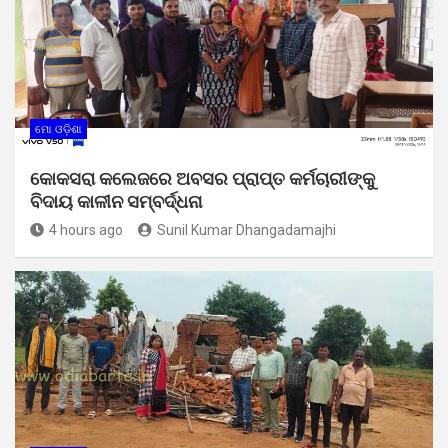
ମୋ ଓଡ଼ିଶା
କୋକସରା କଲେଜରେ ଅବସର ପ୍ରାପ୍ତ କର୍ମଚାରୀଙ୍କୁ
ବିଦାୟ କାଳୀନ ସମ୍ବର୍ଦ୍ଧନା
4 hours ago
Sunil Kumar Dhangadamajhi