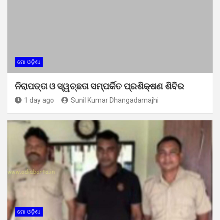
ମୋ ଓଡ଼ିଶା
ନିରାପତ୍ତା ଓ ସ୍ୱଚ୍ଛତା ସମ୍ପର୍କିତ ପ୍ରଶିକ୍ଷଣ ଶିବିର
1 day ago
Sunil Kumar Dhangadamajhi
ମୋ ଓଡ଼ିଶା