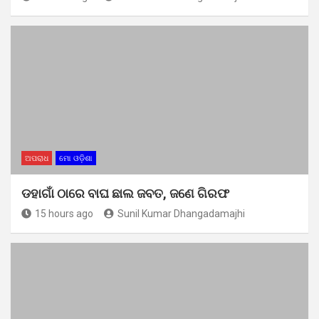
ଅପରାଧ
ମୋ ଓଡ଼ିଶା
ଡହାଗାଁ ଠାରେ ବାଘ ଛାଲ ଜବତ, ଜଣେ ଗିରଫ
15 hours ago
Sunil Kumar Dhangadamajhi