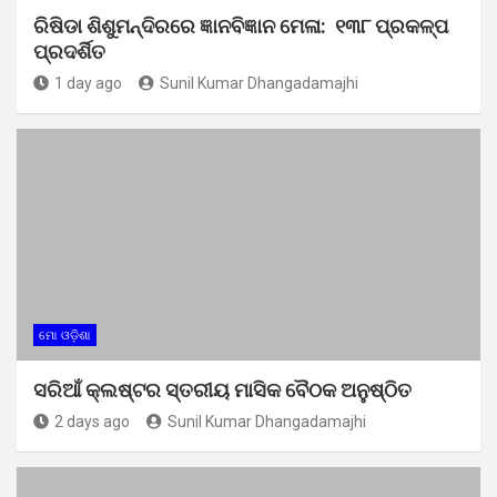
ରିଷିଡା ଶିଶୁମନ୍ଦିରରେ ଜ୍ଞାନବିଜ୍ଞାନ ମେଳା: ୧୩୮ ପ୍ରକଳ୍ପ
ପ୍ରଦର୍ଶିତ
1 day ago
Sunil Kumar Dhangadamajhi
ମୋ ଓଡ଼ିଶା
ସରିଆଁ କ୍ଲଷ୍ଟର ସ୍ତରୀୟ ମାସିକ ବୈଠକ ଅନୁଷ୍ଠିତ
2 days ago
Sunil Kumar Dhangadamajhi