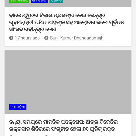
ଦେଶ-ବିଦେଶ
ମୋ ଓଡ଼ିଶା
ରାଜନୀତି
ବାଲେଶ୍ୱରର ବିକାଶ ପ୍ରସଙ୍ଗ ନେଇ କେନ୍ଦ୍ର
ଗୃହମନ୍ତ୍ରୀ ଅମିତ ଶାହଙ୍କ ସହ ଆଲୋଚନା କଲେ ପୂର୍ବତନ
ସାଂସଦ ରବୀନ୍ଦ୍ର ଜେନା
17 hours ago
Sunil Kumar Dhangadamajhi
ମୋ ଓଡ଼ିଶା
ବନ୍ୟା ସମୟରେ ମାନବିକ ପଦକ୍ଷେପ: ଛାତ୍ର ବିଜେଡିର
ରକ୍ତଦାନ ଶିବିରରେ ସଂଗୃହୀତ ହେଲା ୭୧ ୟୁନିଟ୍ ରକ୍ତ