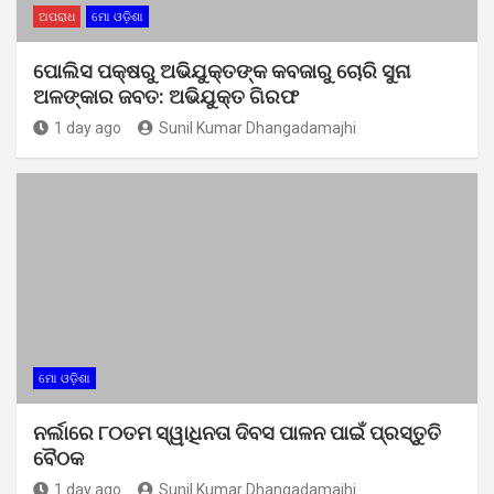
ଅପରାଧ
ମୋ ଓଡ଼ିଶା
ପୋଲିସ ପକ୍ଷରୁ ଅଭିଯୁକ୍ତଙ୍କ କବଜାରୁ ଚୋରି ସୁନା
ଅଳଙ୍କାର ଜବତ: ଅଭିଯୁକ୍ତ ଗିରଫ
1 day ago
Sunil Kumar Dhangadamajhi
ମୋ ଓଡ଼ିଶା
ନର୍ଲାରେ ୮୦ତମ ସ୍ୱାଧିନତା ଦିବସ ପାଳନ ପାଇଁ ପ୍ରସ୍ତୁତି
ବୈଠକ
1 day ago
Sunil Kumar Dhangadamajhi