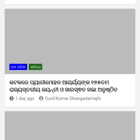
ମୋ ଓଡ଼ିଶା
ସାହିତ୍ୟ
କଟକରେ ପ୍ୟାରୀମୋହନ ଆଚାର୍ଯ୍ୟଙ୍କ ୧୭୫ତମ
ରାଜ୍ୟସ୍ତରୀୟ ଜୟନ୍ତୀ ଓ ସାରସ୍ଵତ ସଭା ଅନୁଷ୍ଠିତ
1 day ago
Sunil Kumar Dhangadamajhi