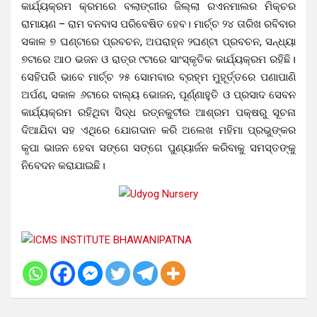
କାର୍ଯ୍ୟକ୍ରମ କ୍ରମରେ ବଲାଙ୍ଗୀର ଜିଲ୍ଲା ରଏନମାଲର ମିକ୍ଚର
ରାମାୟଣ – ରାମ ବନବାସ ପରିବେଷିତ ହେବ। ମାର୍ଚ୍ଚ ୨୪ ତାରିଖ ରବିବାର
ସକାଳ ୭ ଘଣ୍ଟାରେ ପ୍ରବଚନ, ଅପରାହ୍ନ ୨ଘଣ୍ଟା ପ୍ରବଚନ, ସନ୍ଧ୍ୟା
୭ଟାରେ ଆଠ ଭଜନ ଓ ରାତ୍ର ୯ଟାରେ ସାଂସ୍କୃତିକ କାର୍ଯ୍ୟକ୍ରମ ରହିଛି।
ସେହିପରି ଭାବେ ମାର୍ଚ୍ଚ ୨୫ ସୋମବାର ବ୍ରହ୍ମ ମୁହୂର୍ତ୍ତରେ ପଣାପାଣି
ଅର୍ପଣ, ସକାଳ ୬ଟାରେ ବାଲ୍ୟ ଭୋଜନ, ପୂର୍ଣ୍ଣାହୁତି ଓ ପ୍ରସାଦ ସେବନ
କାର୍ଯ୍ୟକ୍ରମ ରହିଥିବା ସିଦ୍ଧ ରତ୍ନକୁଟୀର ଆଶ୍ରମ ପକ୍ଷରୁ ସୂଚନା
ଦିଆଯିବା ସହ ଏଥିରେ ଯୋଗଦାନ କରି ଅଲେଖ ମହିମା ପ୍ରଭୁଙ୍କର
କୃପା ଭାଜନ ହେବା ସଙ୍ଗେ ସଙ୍ଗେ ପୁଣ୍ୟାର୍ଜନ କରିବାକୁ ସମସ୍ତଙ୍କୁ
ନିବେଦନ କରାଯାଇଛି।