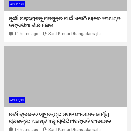
ମୋ ଓଡ଼ିଶା
କୁର୍ଲୀ ପଞ୍ଚାୟତକୁ ମଦମୁକ୍ତ ପାଇଁ ଏକାଠି ହେଲେ ୨୩ଖଣ୍ଡ
ଡଙ୍ଗରିଆ ଗାଁର ଲୋକ
11 hours ago
Sunil Kumar Dhangadamajhi
ମୋ ଓଡ଼ିଶା
ନର୍ଲା ବ୍ଲକରେ ସ୍ୱତନ୍ତ୍ର ସଘନ ସଂଶୋଧନ କାର୍ଯ୍ୟ
ପ୍ରସଙ୍ଗ: ଅଗଷ୍ଟ ୪ରୁ ଚାଲିଛି ଅସଙ୍ଗତି ସଂଶୋଧନ
14 hours ago
Sunil Kumar Dhangadamajhi