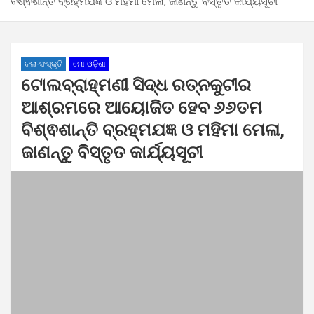
ବିଶ୍ଵଶାନ୍ତି ବ୍ରହ୍ମଯଜ୍ଞ ଓ ମହିମା ମେଳା, ଜାଣନ୍ତୁ ବିସ୍ତୃତ କାର୍ଯ୍ୟସୂଚୀ
କଳା-ସଂସ୍କୃତି
ମୋ ଓଡ଼ିଶା
ଟୋଲବ୍ରାହ୍ମଣୀ ସିଦ୍ଧ ରତ୍ନକୁଟୀର
ଆଶ୍ରମରେ ଆୟୋଜିତ ହେବ ୬୬ତମ
ବିଶ୍ଵଶାନ୍ତି ବ୍ରହ୍ମଯଜ୍ଞ ଓ ମହିମା ମେଳା,
ଜାଣନ୍ତୁ ବିସ୍ତୃତ କାର୍ଯ୍ୟସୂଚୀ