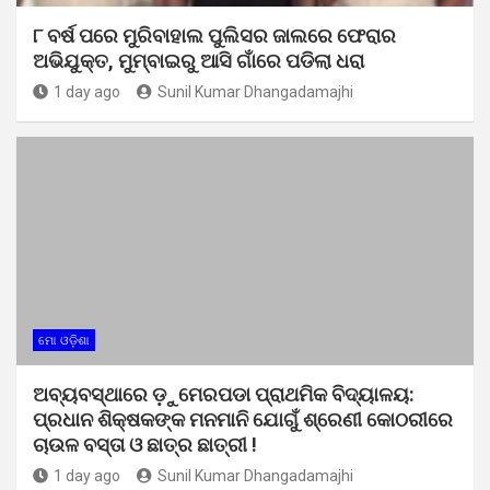
୮ ବର୍ଷ ପରେ ମୁରିବାହାଲ ପୁଲିସର ଜାଲରେ ଫେରାର
ଅଭିଯୁକ୍ତ, ମୁମ୍ବାଇରୁ ଆସି ଗାଁରେ ପଡିଲା ଧରା
1 day ago
Sunil Kumar Dhangadamajhi
ମୋ ଓଡ଼ିଶା
ଅବ୍ୟବସ୍ଥାରେ ଡ଼ୁମେରପଡା ପ୍ରାଥମିକ ବିଦ୍ୟାଳୟ:
ପ୍ରଧାନ ଶିକ୍ଷକଙ୍କ ମନମାନି ଯୋଗୁଁ ଶ୍ରେଣୀ କୋଠରୀରେ
ଚାଉଳ ବସ୍ତା ଓ ଛାତ୍ର ଛାତ୍ରୀ !
1 day ago
Sunil Kumar Dhangadamajhi