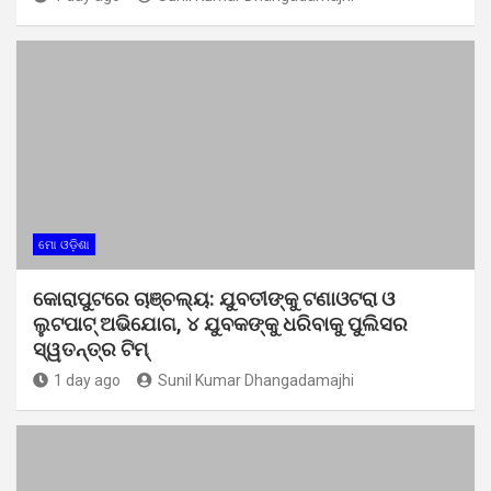
ମୋ ଓଡ଼ିଶା
କୋରାପୁଟରେ ଚାଞ୍ଚଲ୍ୟ: ଯୁବତୀଙ୍କୁ ଟଣାଓଟରା ଓ
ଲୁଟପାଟ୍ ଅଭିଯୋଗ, ୪ ଯୁବକଙ୍କୁ ଧରିବାକୁ ପୁଲିସର
ସ୍ୱତନ୍ତ୍ର ଟିମ୍
1 day ago
Sunil Kumar Dhangadamajhi