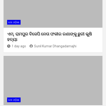
ମୋ ଓଡ଼ିଶା
ଏମ୍. ରାମପୁର ବିଜେପି ନେତା ଫକୀର ରଣାଙ୍କୁ ଛୁରୀ ଭୁଷି
ହତ୍ୟା
1 day ago
Sunil Kumar Dhangadamajhi
ମୋ ଓଡ଼ିଶା