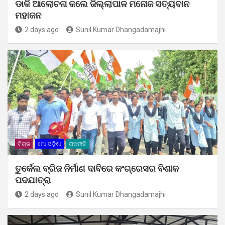
ଡାକି ଆଲୋଚନା କଲେ ଜିଲ୍ଲାପାଳ ମନୋଜ ସତ୍ୟବାନ
ମହାଜନ
2 days ago
Sunil Kumar Dhangadamajhi
ବିଚାର
ମୋ ଓଡ଼ିଶା
ରାଜନୀତି
ତୁର୍କେଲ ବ୍ରିଜ ନିର୍ମାଣ ଦାବିରେ କଂଗ୍ରେସର ବିଶାଳ
ପଦଯାତ୍ରା
2 days ago
Sunil Kumar Dhangadamajhi