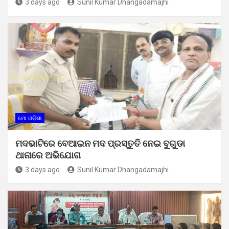
3 days ago
Sunil Kumar Dhangadamajhi
ମୋ ଓଡ଼ିଶା
ମଦଭାଟିରେ ବେଆଇନ ମଦ ପ୍ରସ୍ତୁତି ନେଇ ବୁଗୁଡା
ଥାନାରେ ଅଭିଯୋଗ
3 days ago
Sunil Kumar Dhangadamajhi