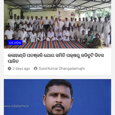
ମୋ ଓଡ଼ିଶା
କଳାହାଣ୍ଡି ପତଞ୍ଜଳି ଯୋଗ ସମିତି ପକ୍ଷରୁ ଜଡିବୁଟି ଦିବସ
ପାଳିତ
2 days ago
Sunil Kumar Dhangadamajhi