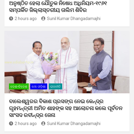
ଅନୁଷ୍ଠିତ ହେଲା ଯୌତୁକ ନିଷେଧ ଅଧିନିୟମ-୧୯୬୧
ସମ୍ପର୍କିତ ଜିଲ୍ଲାସ୍ତରୀୟ ତାଲିମ ଶିବିର
2 hours ago
Sunil Kumar Dhangadamajhi
ଦେଶ-ବିଦେଶ
ମୋ ଓଡ଼ିଶା
ରାଜନୀତି
ବାଲେଶ୍ୱରର ବିକାଶ ପ୍ରସଙ୍ଗ ନେଇ କେନ୍ଦ୍ର
ଗୃହମନ୍ତ୍ରୀ ଅମିତ ଶାହଙ୍କ ସହ ଆଲୋଚନା କଲେ ପୂର୍ବତନ
ସାଂସଦ ରବୀନ୍ଦ୍ର ଜେନା
2 hours ago
Sunil Kumar Dhangadamajhi