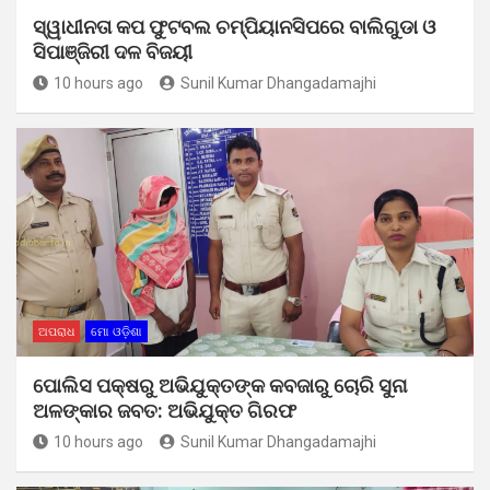
ସ୍ୱାଧୀନତା କପ ଫୁଟବଲ ଚମ୍ପିୟାନସିପରେ ବାଲିଗୁଡା ଓ
ସିପାଞ୍ଜିରୀ ଦଳ ବିଜୟୀ
10 hours ago
Sunil Kumar Dhangadamajhi
ଅପରାଧ
ମୋ ଓଡ଼ିଶା
ପୋଲିସ ପକ୍ଷରୁ ଅଭିଯୁକ୍ତଙ୍କ କବଜାରୁ ଚୋରି ସୁନା
ଅଳଙ୍କାର ଜବତ: ଅଭିଯୁକ୍ତ ଗିରଫ
10 hours ago
Sunil Kumar Dhangadamajhi