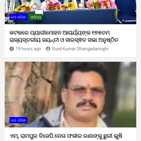
ମୋ ଓଡ଼ିଶା
ସାହିତ୍ୟ
କଟକରେ ପ୍ୟାରୀମୋହନ ଆଚାର୍ଯ୍ୟଙ୍କ ୧୭୫ତମ
ରାଜ୍ୟସ୍ତରୀୟ ଜୟନ୍ତୀ ଓ ସାରସ୍ଵତ ସଭା ଅନୁଷ୍ଠିତ
19 hours ago
Sunil Kumar Dhangadamajhi
ମୋ ଓଡ଼ିଶା
ଏମ୍. ରାମପୁର ବିଜେପି ନେତା ଫକୀର ରଣାଙ୍କୁ ଛୁରୀ ଭୁଷି