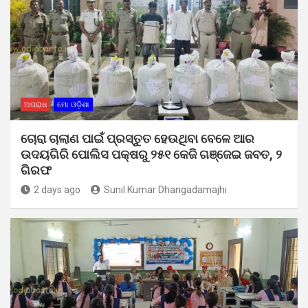
ଅପରାଧ
ମୋ ଓଡ଼ିଶା
ଚୋରା ଚାଲାଣ ପାଇଁ ପ୍ରସ୍ତୁତ ହେଉଥିବା ବେଳେ ଆର
ଉଦୟଗିରି ପୋଲିସ ପକ୍ଷରୁ ୨୫୧ କେଜି ଗଞ୍ଜେଇ ଜବତ, ୨
ଗିରଫ
2 days ago
Sunil Kumar Dhangadamajhi