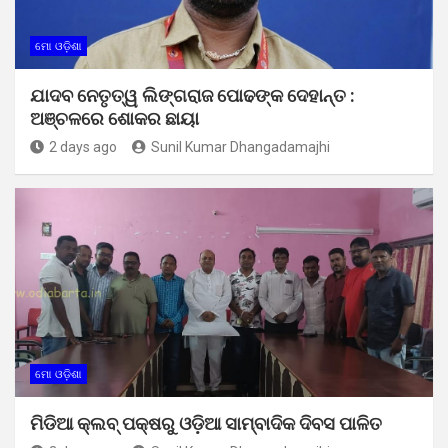
ମୋ ଓଡ଼ିଶା
ଯାଦବ ନେତୃତ୍ୱ ଲିଙ୍ଗରାଜ ପୋଢଙ୍କ ଦେହାନ୍ତ :
ଅଞ୍ଚଳରେ ଶୋକର ଛାୟା
2 days ago
Sunil Kumar Dhangadamajhi
ମୋ ଓଡ଼ିଶା
ମିଡିଆ କ୍ଲବ୍ ପକ୍ଷରୁ ଓଡ଼ିଆ ସାମ୍ବାଦିକ ଦିବସ ପାଳିତ