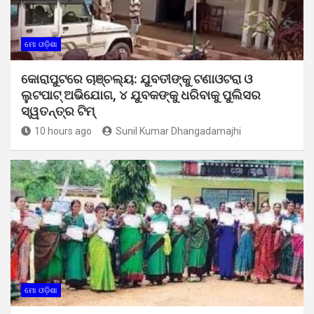
ମୋ ଓଡ଼ିଶା
କୋରାପୁଟରେ ଚାଞ୍ଚଲ୍ୟ: ଯୁବତୀଙ୍କୁ ଟଣାଓଟରା ଓ
ଲୁଟପାଟ୍ ଅଭିଯୋଗ, ୪ ଯୁବକଙ୍କୁ ଧରିବାକୁ ପୁଲିସର
ସ୍ୱତନ୍ତ୍ର ଟିମ୍
10 hours ago
Sunil Kumar Dhangadamajhi
ମୋ ଓଡ଼ିଶା