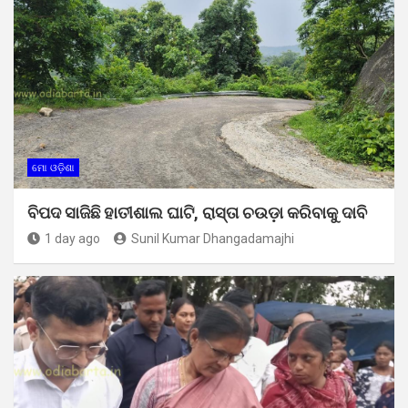
ମୋ ଓଡ଼ିଶା
ବିପଦ ସାଜିଛି ହାତୀଶାଲ ଘାଟି, ରାସ୍ତା ଚଉଡ଼ା କରିବାକୁ ଦାବି
1 day ago
Sunil Kumar Dhangadamajhi