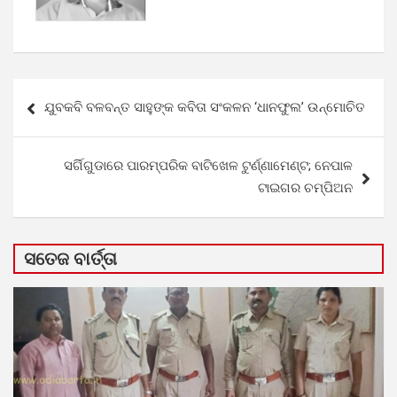
Post
ଯୁବକବି ବଳବନ୍ତ ସାହୁଙ୍କ କବିତା ସଂକଳନ ‘ଧାନଫୁଲ’ ଉନ୍ମୋଚିତ
navigation
ସର୍ଗିଗୁଡାରେ ପାରମ୍ପରିକ ବାଟିଖେଳ ଟୁର୍ଣ୍ଣାମେଣ୍ଟ; ନେପାଳ
ଟାଇଗର ଚମ୍ପିଅନ
ସତେଜ ବାର୍ତ୍ତା