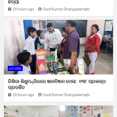
ହତ୍ୟା
20 hours ago
Sunil Kumar Dhangadamajhi
ମୋ ଓଡ଼ିଶା
ରିଷିଡା ଶିଶୁମନ୍ଦିରରେ ଜ୍ଞାନବିଜ୍ଞାନ ମେଳା: ୧୩୮ ପ୍ରକଳ୍ପ
ପ୍ରଦର୍ଶିତ
20 hours ago
Sunil Kumar Dhangadamajhi