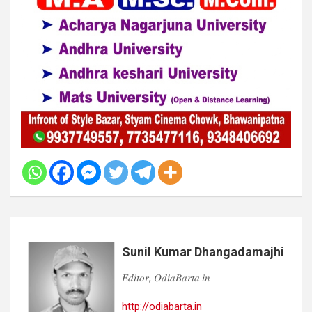
Sunil Kumar Dhangadamajhi
𝐸𝑑𝑖𝑡𝑜𝑟, 𝑂𝑑𝑖𝑎𝐵𝑎𝑟𝑡𝑎.𝑖𝑛
http://odiabarta.in