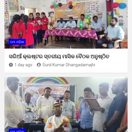
ମୋ ଓଡ଼ିଶା
ସରିଆଁ କ୍ଲଷ୍ଟର ସ୍ତରୀୟ ମାସିକ ବୈଠକ ଅନୁଷ୍ଠିତ
1 day ago
Sunil Kumar Dhangadamajhi
ମୋ ଓଡ଼ିଶା