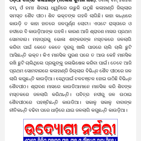
ବମ୍‌, ଓଁ ନମଃ ଶିବାୟ ଧ୍ୱନିରେ ଉଛୁଳି ଉଠୁଛି କଳାହାଣ୍ଡି ଜିଲ୍ଲାର
ସମସ୍ତ ଶୈବ ପୀଠ। ଶିବ ଭକ୍ତଙ୍କ ଗହଳି ଲାଗିଛି। କାହା କାନ୍ଧରେ
କାଉଡ଼ି ତ କାହା ହାତରେ ଜଳପୂର୍ଣ୍ଣ ଲୋଟା। ଏପଟେ ରାସ୍ତାରେ ଓ
ନଦୀରେ ବି କାଉଡ଼ିଆଙ୍କ ଗହଳି। କାରଣ ଆଜି ଶ୍ରାବଣ ମାସର ପ୍ରଥମ
ସୋମବାର। ମହାପ୍ରଭୁ ଭୋଳା ଶଙ୍କରଙ୍କ ମସ୍ତକରେ ଜଳଲାଗି
କରିବା ପାଇଁ କେତେ କେତେ ଦୂରରୁ ଖାଲି ପାଦରେ ଚାଲି ଚାଲି ଛୁଟି
ଆସିଛନ୍ତି ଭକ୍ତ। କିଏ ମାନସିକ ପୁରଣ ପରେ ତ ଆଉ କେହି ମାନସିକ
ରଖି ଛୁଟି ଚାଲିଥିଲେ ପ୍ରଭୁଙ୍କୁ ଜଳାଭିଷେକ କରିବା ପାଇଁ। ତେବେ ଆଜି
ପ୍ରଥମ ସୋମବାରରେ
କଳାହାଣ୍ଡି ଜିଲ୍ଲାର ବିଭିନ୍ନ ଶୈବ ପୀଠରେ ଜଳ
ଲାଗି କରୁଛନ୍ତି କାଉଡ଼ିଆ। ସେଥିପାଇଁ ଚଳଚଞ୍ଚଳ ହୋଇ ଉଠିଛି ବିଭିନ୍ନ
ଶୈବପୀଠ। ଶ୍ରାବଣ ମାସରେ କାଉଡିଆମାନେ ମାନସିକ କରି ଶିବଙ୍କ
ମସ୍ତକରେ ଜଳଲାଗି କରିଥାନ୍ତି। ପବିତ୍ର ନଦୀରୁ ଜଳ ଉଠାଇ
ଶୈବପୀଠରେ ପହଞ୍ଚିଛନ୍ତି କାଉଡିଆ। ସକାଳୁ ସକାଳୁ ବାବାଙ୍କ
ନୀତିକାନ୍ତି ବଢିବା ପରେ ଧାଡ଼ିରେ ଯାଇ ଜଳଲାଗି କରୁଛନ୍ତି କାଉଡି଼ଆ।