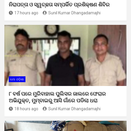
ନିରାପତ୍ତା ଓ ସ୍ୱଚ୍ଛତା ସମ୍ପର୍କିତ ପ୍ରଶିକ୍ଷଣ ଶିବିର
17 hours ago
Sunil Kumar Dhangadamajhi
ମୋ ଓଡ଼ିଶା
୮ ବର୍ଷ ପରେ ମୁରିବାହାଲ ପୁଲିସର ଜାଲରେ ଫେରାର
ଅଭିଯୁକ୍ତ, ମୁମ୍ବାଇରୁ ଆସି ଗାଁରେ ପଡିଲା ଧରା
18 hours ago
Sunil Kumar Dhangadamajhi