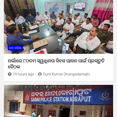
ମୋ ଓଡ଼ିଶା
ନର୍ଲାରେ ୮୦ତମ ସ୍ୱାଧିନତା ଦିବସ ପାଳନ ପାଇଁ ପ୍ରସ୍ତୁତି
ବୈଠକ
10 hours ago
Sunil Kumar Dhangadamajhi