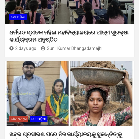
ମୋ ଓଡ଼ିଶା
ଧର୍ମଗଡ ସ୍ନାତକ ମହିଳା ମହାବିଦ୍ୟାଳୟରେ ଆତ୍ମ ସୁରକ୍ଷା
କାର୍ଯ୍ୟକ୍ରମ ଅନୁଷ୍ଠିତ
2 days ago
Sunil Kumar Dhangadamajhi
ଜୀବନରଙ୍ଗ
ମୋ ଓଡ଼ିଶା
ଖବର ପ୍ରସାରଣ ପରେ ନିଜ କାର୍ଯ୍ୟାଳୟକୁ ସୁକାନ୍ତିଙ୍କୁ