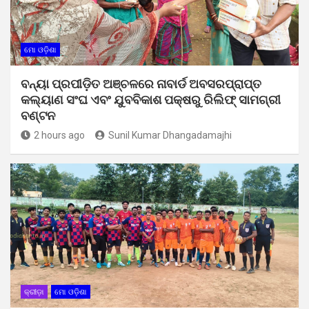
ମୋ ଓଡ଼ିଶା
ବନ୍ୟା ପ୍ରପୀଡ଼ିତ ଅଞ୍ଚଳରେ ନାବାର୍ଡ ଅବସରପ୍ରାପ୍ତ
କଲ୍ୟାଣ ସଂଘ ଏବଂ ଯୁବବିକାଶ ପକ୍ଷରୁ ରିଲିଫ୍ ସାମଗ୍ରୀ
ବଣ୍ଟନ
2 hours ago
Sunil Kumar Dhangadamajhi
କ୍ରୀଡ଼ା
ମୋ ଓଡ଼ିଶା