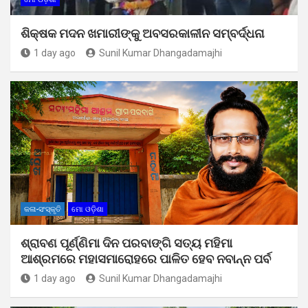
ଶିକ୍ଷକ ମଦନ ଖମାରୀଙ୍କୁ ଅବସରକାଳୀନ ସମ୍ବର୍ଦ୍ଧନା
1 day ago
Sunil Kumar Dhangadamajhi
କଳା-ସଂସ୍କୃତି
ମୋ ଓଡ଼ିଶା
ଶ୍ରାବଣ ପୂର୍ଣ୍ଣିମା ଦିନ ପରବାଙ୍ଗି ସତ୍ୟ ମହିମା
ଆଶ୍ରମରେ ମହାସମାରୋହରେ ପାଳିତ ହେବ ନବାନ୍ନ ପର୍ବ
1 day ago
Sunil Kumar Dhangadamajhi