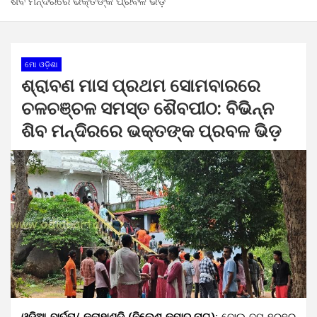
ଶିବ ମନ୍ଦିରରେ ଭକ୍ତଙ୍କ ପ୍ରବଳ ଭିଡ଼
ମୋ ଓଡ଼ିଶା
ଶ୍ରାବଣ ମାସ ପ୍ରଥମ ସୋମବାରରେ
ଚଳଚଞ୍ଚଳ ସମସ୍ତ ଶୈବପୀଠ: ବିଭିନ୍ନ
ଶିବ ମନ୍ଦିରରେ ଭକ୍ତଙ୍କ ପ୍ରବଳ ଭିଡ଼
ଓଡ଼ିଆ ବାର୍ତ୍ତା/ କଳାହାଣ୍ଡି (ନିଲେଶ କୁମାର ନାଗ):
ବୋଲ୍‌ ବମ୍‌ ହରହର