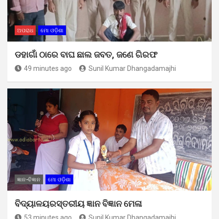
ଅପରାଧ
ମୋ ଓଡ଼ିଶା
ଡହାଗାଁ ଠାରେ ବାଘ ଛାଲ ଜବତ, ଜଣେ ଗିରଫ
49 minutes ago
Sunil Kumar Dhangadamajhi
ଜ୍ଞାନ-ବିଜ୍ଞାନ
ମୋ ଓଡ଼ିଶା
ବିଦ୍ୟାଳୟରସ୍ତରୀୟ ଜ୍ଞାନ ବିଜ୍ଞାନ ମେଳା
53 minutes ago
Sunil Kumar Dhangadamajhi