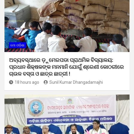
ମୋ ଓଡ଼ିଶା
ଅବ୍ୟବସ୍ଥାରେ ଡ଼ୁମେରପଡା ପ୍ରାଥମିକ ବିଦ୍ୟାଳୟ:
ପ୍ରଧାନ ଶିକ୍ଷକଙ୍କ ମନମାନି ଯୋଗୁଁ ଶ୍ରେଣୀ କୋଠରୀରେ
ଚାଉଳ ବସ୍ତା ଓ ଛାତ୍ର ଛାତ୍ରୀ !
18 hours ago
Sunil Kumar Dhangadamajhi