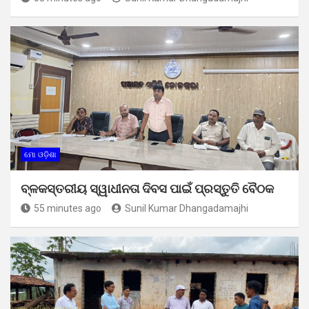
ମୋ ଓଡ଼ିଶା
ବ୍ଳକସ୍ତରୀୟ ସ୍ୱାଧୀନତା ଦିବସ ପାଇଁ ପ୍ରସ୍ତୁତି ବୈଠକ
55 minutes ago
Sunil Kumar Dhangadamajhi