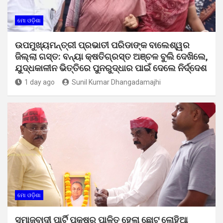
ମୋ ଓଡ଼ିଶା
ଉପମୁଖ୍ୟମନ୍ତ୍ରୀ ପ୍ରଭାତୀ ପରିଡାଙ୍କ ବାଲେଶ୍ୱର
ଜିଲ୍ଲା ଗସ୍ତ: ବନ୍ୟା କ୍ଷତିଗ୍ରସ୍ତ ଅଞ୍ଚଳ ବୁଲି ଦେଖିଲେ,
ଯୁଦ୍ଧକାଳୀନ ଭିତ୍ତିରେ ପୁନରୁଦ୍ଧାର ପାଇଁ ଦେଲେ ନିର୍ଦ୍ଦେଶ
1 day ago
Sunil Kumar Dhangadamajhi
ମୋ ଓଡ଼ିଶା
ସମାଜବାଦୀ ପାର୍ଟି ପକ୍ଷରୁ ପାଳିତ ହେଲା ଛୋଟ ଲୋହିଆ