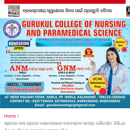
ସ ପାଇଁ ପ୍ରସ୍ତୁତି ବୈଠକ
ଲାଞ୍ଜିଗଡ଼ ବ୍ଲକ ଗସ୍ତରେ ଜିଲ୍ଲା ପରିଷ
Home
ଶ୍ରାବଣ ମାସ ପ୍ରଥମ ସୋମବାରରେ ଚଳଚଞ୍ଚଳ ସମସ୍ତ ଶୈବପୀଠ: ବିଭିନ୍ନ