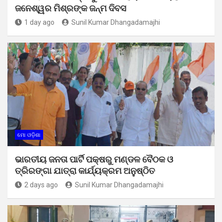
ଜନେଶ୍ୱର ମିଶ୍ରଙ୍କ ଜନ୍ମ ଦିବସ
1 day ago
Sunil Kumar Dhangadamajhi
ମୋ ଓଡ଼ିଶା
ଭାରତୀୟ ଜନତା ପାର୍ଟି ପକ୍ଷରୁ ମଣ୍ଡଳ ବୈଠକ ଓ
ତ୍ରିରଙ୍ଗା ଯାତ୍ରା କାର୍ଯ୍ୟକ୍ରମ ଅନୁଷ୍ଠିତ
2 days ago
Sunil Kumar Dhangadamajhi