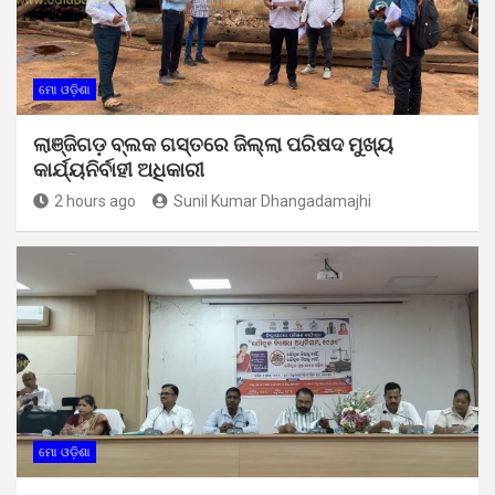
ମୋ ଓଡ଼ିଶା
ଲାଞ୍ଜିଗଡ଼ ବ୍ଲକ ଗସ୍ତରେ ଜିଲ୍ଲା ପରିଷଦ ମୁଖ୍ୟ
କାର୍ଯ୍ୟନିର୍ବାହୀ ଅଧିକାରୀ
2 hours ago
Sunil Kumar Dhangadamajhi
ମୋ ଓଡ଼ିଶା