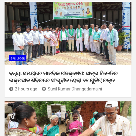
ମୋ ଓଡ଼ିଶା
ବନ୍ୟା ସମୟରେ ମାନବିକ ପଦକ୍ଷେପ: ଛାତ୍ର ବିଜେଡିର
ରକ୍ତଦାନ ଶିବିରରେ ସଂଗୃହୀତ ହେଲା ୭୧ ୟୁନିଟ୍ ରକ୍ତ
2 hours ago
Sunil Kumar Dhangadamajhi