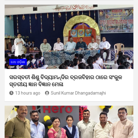
ମୋ ଓଡ଼ିଶା
ସରସ୍ବତୀ ଶିଶୁ ବିଦ୍ୟାମନ୍ଦିର ବ୍ରଜବିହାର ଠାରେ ସଂକୁଳ
ସ୍ତରୀୟ ଜ୍ଞାନ ବିଜ୍ଞାନ ମେଳା
13 hours ago
Sunil Kumar Dhangadamajhi