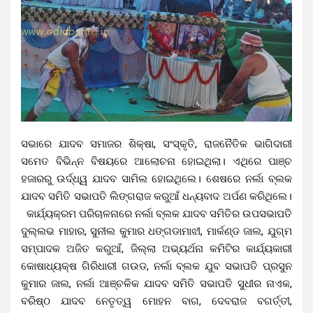
ସଭାରେ ଯାଦବ ସମାଜର ଶିକ୍ଷା, ସଂସ୍କୃତି, ରାଜନୈତିକ ଭାଗିଦାରୀ
ସମେତ ବିଭିନ୍ନ ବିଷୟରେ ଆଲୋଚନା ହୋଇଥିଲା। ଏଥିରେ ପାଞ୍ଚ
ହଜାରରୁ ଉର୍ଦ୍ଧ୍ୱ ଯାଦବ ସାମିଲ ହୋଇଥିଲେ। ଶେଷରେ ନର୍ଲା ବ୍ଲକ
ଯାଦବ ସମିତି ସଭାପତି ଲିଙ୍ଗରାଜ କରୁଆଁ ଧନ୍ୟବାଦ ଅର୍ପଣ କରିଥିଲେ।
କାର୍ଯ୍ୟକ୍ରମ ପରିଚାଳନାରେ ନର୍ଲା ବ୍ଲକ ଯାଦବ ସମିତିର ଉପସଭାପତି
ଦୁଲ୍ଲଭ ମାହାର, ସୁନୀଲ କୁମାର ଧଙ୍ଗଡାମାଝୀ, ମାର୍କଣ୍ଡ ଜାଲ, ଯୁଗ୍ମ
ସମ୍ପାଦକ ଅଜିତ କରୁଆଁ, ଜିଲ୍ଲା ଅଭ୍ୟର୍ଥନା କମିଟିର କାର୍ଯ୍ୟକାରୀ
କୋଷାଧ୍ୟକ୍ଷ ଗିରିଧାରୀ ଗଉଡ, ନର୍ଲା ବ୍ଲକ ଯୁବ ସଭାପତି ପ୍ରସୁନ
କୁମାର ଜାଲ, ନର୍ଲା ଆଞ୍ଚଳିକ ଯାଦବ ସମିତି ସଭାପତି ସୁଧୀର ନାଏକ,
ବରିଷ୍ଠ ଯାଦବ ନେତୃତ୍ୱ ମୋହନ ବାଗ, ଦେବରାଜ ବଗର୍ତ୍ତୀ,