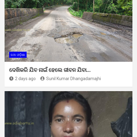
ମୋ ଓଡ଼ିଶା
ଦେଖିକରି ଯିବ ନାଇଁ ହେଲେ ଜୀବନ ଯିବା…
2 days ago
Sunil Kumar Dhangadamajhi