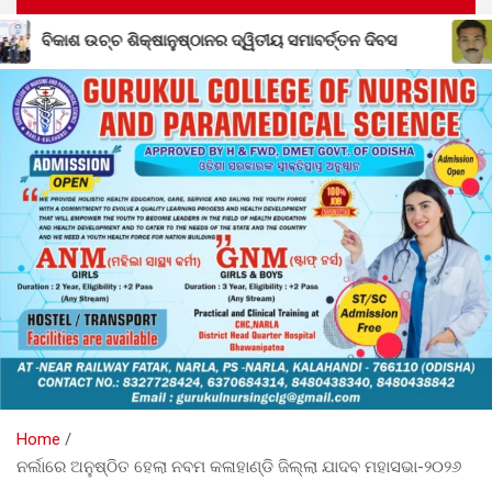
୍ୱିତୀୟ ସମାବର୍ତ୍ତନ ଦିବସ
ଶିକ୍ଷକ ପ୍ରେମଲାଲ ସାହୁଙ୍କ ଆକା
Home
ନର୍ଲାରେ ଅନୁଷ୍ଠିତ ହେଲା ନବମ କଳାହାଣ୍ଡି ଜିଲ୍ଲା ଯାଦବ ମହାସଭା-୨୦୨୬