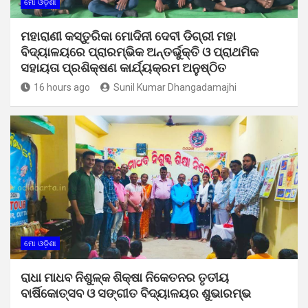
ମୋ ଓଡ଼ିଶା
ମହାରାଣୀ କସ୍ତୁରିକା ମୋଦିନୀ ଦେବୀ ଡିଗ୍ରୀ ମହା
ବିଦ୍ୟାଳୟରେ ପ୍ରାରମ୍ଭିକ ଅନ୍ତର୍ଭୁକ୍ତି ଓ ପ୍ରାଥମିକ
ସହାୟତା ପ୍ରଶିକ୍ଷଣ କାର୍ଯ୍ୟକ୍ରମ ଅନୁଷ୍ଠିତ
16 hours ago
Sunil Kumar Dhangadamajhi
ମୋ ଓଡ଼ିଶା
ରାଧା ମାଧବ ନିଶୁଳ୍କ ଶିକ୍ଷା ନିକେତନର ତୃତୀୟ
ବାର୍ଷିକୋତ୍ସବ ଓ ସଙ୍ଗୀତ ବିଦ୍ୟାଳୟର ଶୁଭାରମ୍ଭ