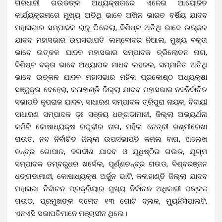
ଗିରିଧାରୀ ଗଉଡଙ୍କ ଅଧ୍ୟକ୍ଷତାରେ ଏନେଇ ଆୟୋଜିତ
କାର୍ଯ୍ୟକ୍ରମରେ ମୁଖ୍ୟ ଅତିଥି ଭାବେ ଅଖିଳ ଭାରତ ବର୍ଷିୟ ଯାଦବ
ମହାସଭାର ସମ୍ପାଦକ ରାଜୁ ଘିଭେଲା, ବିଶିଷ୍ଟ ଅତିଥି ଭାବେ ଉତ୍କଳ
ଯାଦବ ମହାସଭାର ଉପସଭାପତି ଲମ୍ବୋଦର ନିଆଲ, ମୁଖ୍ୟ ବକ୍ତା
ଭାବେ ଉତ୍କଳ ଯାଦବ ମହାସଭାର ସମ୍ପାଦକ ତ୍ରିଲୋଚନ ନାଗ,
ବିଶିଷ୍ଟ ବକ୍ତା ଭାବେ ଅଧ୍ୟାପକ ମାଧବ ଲହଜଲ, ସମ୍ମାନିତ ଅତିଥି
ଭାବେ ଉତ୍କଳ ଯାଦବ ମହାସଭାର ମହିଳା ପ୍ରକୋଷ୍ଠ ଅଧ୍ୟକ୍ଷା
ସଞ୍ଜୁକ୍ତା ବେହେରା, କଳାହାଣ୍ଡି ଜିଲ୍ଲା ଯାଦବ ମହାସଭାର ନବନିର୍ବାଚିତ
ସଭାପତି ନୃପରାଜ ଯାଦବ, ସାଧାରଣ ସମ୍ପାଦକ ତ୍ରିପୁରା ନାୟକ, ବିଦାୟୀ
ସାଧାରଣ ସମ୍ପାଦକ ଡ଼ଃ ସଞ୍ଜୟ ଧଙ୍ଗଡାମାଝୀ, ଜିଲ୍ଲା ଅଭ୍ୟର୍ଥନା
କମିଟି କୋଷାଧ୍ୟକ୍ଷ ରଘୁବୀର ନାଗ, ମହିଳା ନେତ୍ରୀ ରଶ୍ମୀରେଖା
ରାଉତ, ନବ ନିର୍ବାଚିତ ଜିଲ୍ଲା ଉପସଭାପତି କମଲ ବାଗ, ଅଲେଖ
ଚନ୍ଦ୍ର ଗୋପାଳ, ଜଗଦୀଶ ଯାଦବ ଓ ଯୁଧିଷ୍ଠିର ଗଉଡ, ଯୁଗ୍ମ
ସମ୍ପାଦକ ଡମ୍ବରୁଧର ଖର୍ସେଲ, ପୂର୍ଣ୍ଣଚନ୍ଦ୍ର ଗଉଡ, ବିଶ୍ବରଞ୍ଜନ
ଧଙ୍ଗଡାମାଝୀ, କୋଷାଧ୍ୟକ୍ଷ ଅର୍ଜୁନ ଭାଟି, କଳାହାଣ୍ଡି ଜିଲ୍ଲା ଯାଦବ
ମହାସଭା ନିର୍ବାଚନ ପ୍ରକ୍ରିୟାର ମୁଖ୍ୟ ନିର୍ବାଚନ ଅଧିକାରୀ ପଙ୍କଜ
ଗଉଡ, ପ୍ରମୁଖଙ୍କ ସମେତ ୧୩ ଗୋଟି ବ୍ଲକ, ମ୍ୟୁନିସିପାଲଟି,
ଏନଏସି ସଭାପତିମାନେ ମଞ୍ଚାସୀନ ଥିଲେ।