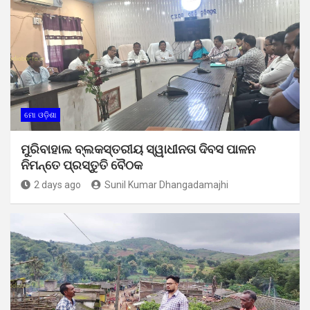
ମୋ ଓଡ଼ିଶା
ମୁରିବାହାଲ ବ୍ଲକସ୍ତରୀୟ ସ୍ୱାଧୀନତା ଦିବସ ପାଳନ
ନିମନ୍ତେ ପ୍ରସ୍ତୁତି ବୈଠକ
2 days ago
Sunil Kumar Dhangadamajhi