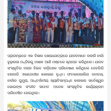
ପ୍ରାରମ୍ଭରେ ଏକ ବିଶାଳ ଶୋଭାଯାତ୍ରାରେ ଯାଦବମାନେ ବାହାରି ନର୍ଲା
ବୁଢ଼ାରଜା ମନ୍ଦିରରୁ ମଶାଳ ଆଣି ମଞ୍ଚରେ ସ୍ଥାପନ କରିଥିଲେ। ଯାଦବ
ସଂସ୍କୃତିର ମହାନ ବିଭବ ବାଡ଼ିଖେଳ ପରିବେଷଣ କରିଥିଲେ ଦେବଗିରି
ବନାବାଡି ଏକାଡେମୀର କଳାକାର ବୃନ୍ଦ। ଫତକାବାହାଲିର ଡମବଜା,
ନର୍ଲାର ଘୁମୁରା, ଆନ୍ତର୍ଜାତୀୟ ଖ୍ୟାତିସମ୍ପନ୍ନ କଳାକାର ସର୍ବେଶ୍ୱର
ଭୋଇଙ୍କ ସଂଗୀତ ସମେତ ଅନେକ ସାଂସ୍କୃତିକ କାର୍ଯ୍ୟକ୍ରମ
ପରିବେଷିତ ହୋଇଥିଲା।