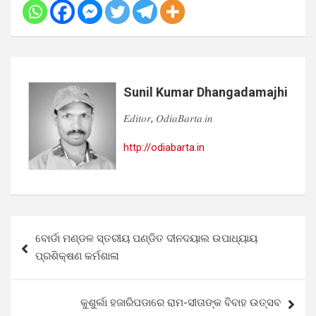
Sunil Kumar Dhangadamajhi
𝐸𝑑𝑖𝑡𝑜𝑟, 𝑂𝑑𝑖𝑎𝐵𝑎𝑟𝑡𝑎.𝑖𝑛
http://odiabarta.in
Post
ବୋର୍ଡା ମଣ୍ଡଳ ସ୍ତରୀୟ ପଣ୍ଡିତ ଦୀନଦୟାଲ ଉପାଧ୍ୟାୟ
navigation
ପ୍ରଶିକ୍ଷଣ କର୍ମଶାଳା
କୁଶୁର୍ଲା ହଜାରିପଡାରେ ରାମ-ସୀତାଙ୍କ ବିବାହ ଉତ୍ସବ