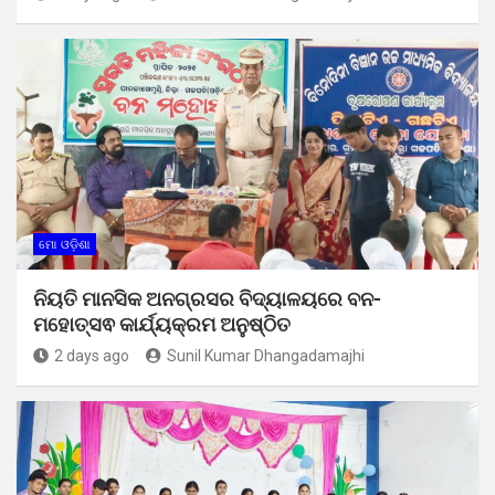
ମୋ ଓଡ଼ିଶା
ନିୟତି ମାନସିକ ଅନଗ୍ରସର ବିଦ୍ୟାଳୟରେ ବନ-
ମହୋତ୍ସଵ କାର୍ଯ୍ୟକ୍ରମ ଅନୁଷ୍ଠିତ
2 days ago
Sunil Kumar Dhangadamajhi