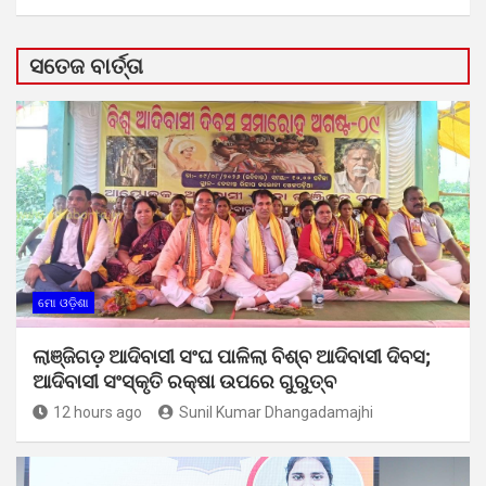
ସତେଜ ବାର୍ତ୍ତା
ମୋ ଓଡ଼ିଶା
ଲାଞ୍ଜିଗଡ଼ ଆଦିବାସୀ ସଂଘ ପାଳିଲା ବିଶ୍ବ ଆଦିବାସୀ ଦିବସ;
ଆଦିବାସୀ ସଂସ୍କୃତି ରକ୍ଷା ଉପରେ ଗୁରୁତ୍ବ
12 hours ago
Sunil Kumar Dhangadamajhi