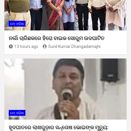
ମୋ ଓଡ଼ିଶା
ନର୍ଲା ଚାରିଛକରେ ହିରୋ ବାଇକ ସୋରୁମ ଉଦଘାଟିତ
13 hours ago
Sunil Kumar Dhangadamajhi
ମୋ ଓଡ଼ିଶା
ହୃଦଘାତରେ ଲାଖଗୁଡ଼ାର ସନ୍ତୋଷ ଭୋଇଙ୍କ ମୃତ୍ୟୁ: