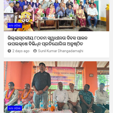
ମୋ ଓଡ଼ିଶା
ଜିଲ୍ଲାସ୍ତରୀୟ ୮୦ତମ ସ୍ୱାଧୀନତା ଦିବସ ପାଳନ
ଉପଲକ୍ଷେ ବିଭିନ୍ନ ପ୍ରତିଯୋଗିତା ଅନୁଷ୍ଠିତ
2 days ago
Sunil Kumar Dhangadamajhi
ମୋ ଓଡ଼ିଶା