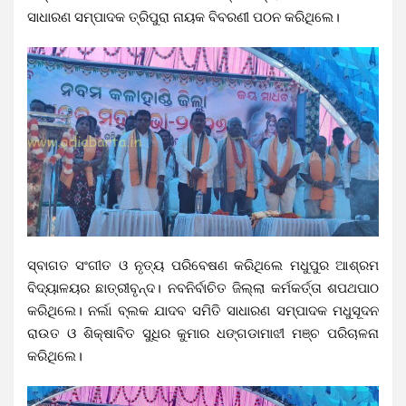
ସାଧାରଣ ସମ୍ପାଦକ ତ୍ରିପୁରା ନାୟକ ବିବରଣୀ ପଠନ କରିଥିଲେ।
ସ୍ବାଗତ ସଂଗୀତ ଓ ନୃତ୍ୟ ପରିବେଷଣ କରିଥିଲେ ମଧୁପୁର ଆଶ୍ରମ
ବିଦ୍ୟାଳୟର ଛାତ୍ରୀବୃନ୍ଦ। ନବନିର୍ବାଚିତ ଜିଲ୍ଲା କର୍ମକର୍ତ୍ତା ଶପଥପାଠ
କରିଥିଲେ।
ନର୍ଲା ବ୍ଲକ ଯାଦବ ସମିତି ସାଧାରଣ ସମ୍ପାଦକ ମଧୁସୂଦନ
ରାଉତ ଓ ଶିକ୍ଷାବିତ ସୁଧିର କୁମାର ଧଙ୍ଗଡାମାଝୀ ମଞ୍ଚ ପରିଚାଳନା
କରିଥିଲେ।