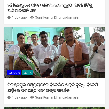
ତାମିଲନାଡୁରେ ଦାଦନ ଶ୍ରମିକଙ୍କ ମୃତ୍ୟୁ; ଭିଟାମାଟିକୁ
ଆସିପାରିଲାନି ଶବ
1 day ago
Sunil Kumar Dhangadamajhi
ମୋ ଓଡ଼ିଶା
ରାଜନୀତି
ବିରଞ୍ଚିପୁର ପଞ୍ଚାୟତରେ ବିଜେଡିର ଶକ୍ତି ବୃଦ୍ଧି; ବିଜେପି
ଛାଡ଼ିଲେ ସରପଞ୍ଚ ଏବଂ ତାଙ୍କ ସମର୍ଥକ
1 day ago
Sunil Kumar Dhangadamajhi