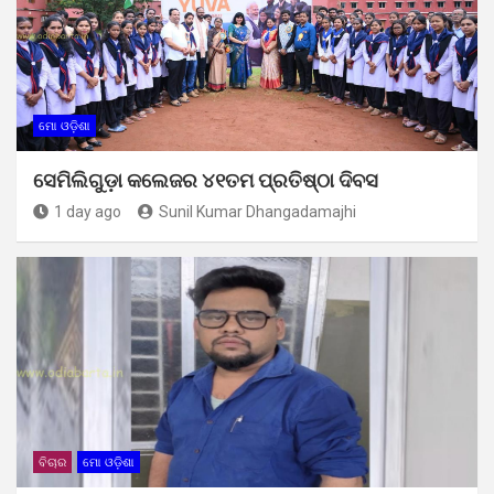
ମୋ ଓଡ଼ିଶା
ସେମିଲିଗୁଡ଼ା କଲେଜର ୪୧ତମ ପ୍ରତିଷ୍ଠା ଦିବସ
1 day ago
Sunil Kumar Dhangadamajhi
ବିଚାର
ମୋ ଓଡ଼ିଶା