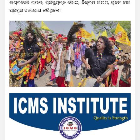
ଉଗ୍ରସେନ ଗଉଡ, ପ୍ରଦ୍ୟୁମ୍ନ ଭୋଇ, ବିକ୍ରମ ଗଉଡ, ଭୁବନ ବାଗ
ପ୍ରମୁଖ ସହଯୋଗ କରିଥିଲେ।