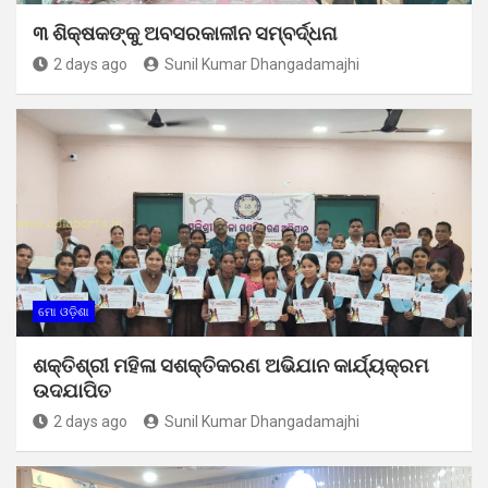
୩ ଶିକ୍ଷକଙ୍କୁ ଅବସରକାଳୀନ ସମ୍ବର୍ଦ୍ଧନା
2 days ago
Sunil Kumar Dhangadamajhi
ମୋ ଓଡ଼ିଶା
ଶକ୍ତିଶ୍ରୀ ମହିଳା ସଶକ୍ତିକରଣ ଅଭିଯାନ କାର୍ଯ୍ୟକ୍ରମ
ଉଦଯାପିତ
2 days ago
Sunil Kumar Dhangadamajhi