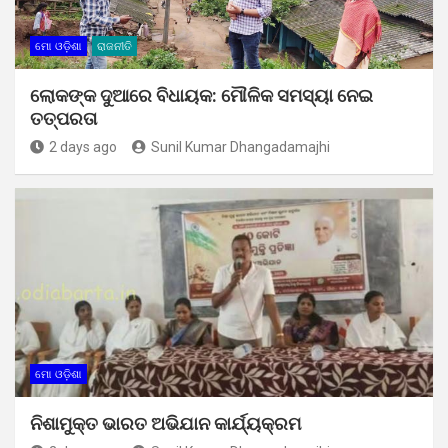
ମୋ ଓଡ଼ିଶା
ରାଜନୀତି
ଲୋକଙ୍କ ଦୁଆରେ ବିଧାୟକ: ମୌଳିକ ସମସ୍ୟା ନେଇ
ତତ୍ପରତା
2 days ago
Sunil Kumar Dhangadamajhi
ମୋ ଓଡ଼ିଶା
ନିଶାମୁକ୍ତ ଭାରତ ଅଭିଯାନ କାର୍ଯ୍ୟକ୍ରମ