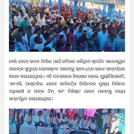
ନର୍ଲା ଯାଦବ ଭବନ ନିର୍ମାଣ ପାଇଁ ଜମିଦାନ କରିଥିବା ସ୍ବର୍ଗତ ଖଗେଶ୍ୱର
ଜାଲଙ୍କ ସୁପୁତ୍ର ରୋମାଞ୍ଚଳ ଜାଲଙ୍କୁ ସ୍ବତନ୍ତ୍ର ଭାବେ ସମ୍ବର୍ଦ୍ଧନା
ଜ୍ଞାପନ କରାଯାଇଥିଲା। ଏହି ଅବସରରେ ଜିଲ୍ଲାର ବ୍ଲକ, ମ୍ୟୁନିସିପାଲଟି,
ଏନଏସି, ଆଞ୍ଚଳିକ, ଯାଦବ କର୍ମକର୍ତ୍ତା ନିର୍ବାଚନର ମୁଖ୍ୟ ନିର୍ବାଚନ
ଅଧିକାରୀ ଓ ତାଙ୍କ ଟିମ୍ ଏବଂ ବିଶିଷ୍ଟ ଯାଦବ ମାନଙ୍କୁ ମଧ୍ୟ
ସମ୍ବର୍ଦ୍ଧିତ କରାଯାଇଥିଲା।