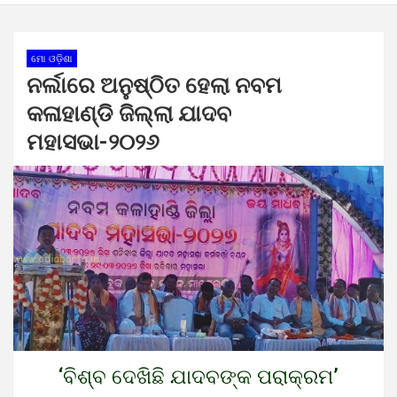
ମୋ ଓଡ଼ିଶା
ନର୍ଲାରେ ଅନୁଷ୍ଠିତ ହେଲା ନବମ
କଳାହାଣ୍ଡି ଜିଲ୍ଲା ଯାଦବ
ମହାସଭା-୨୦୨୬
‘ବିଶ୍ବ ଦେଖିଛି ଯାଦବଙ୍କ ପରାକ୍ରମ’