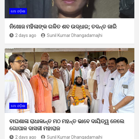
ମୋ ଓଡ଼ିଶା
ନିଖୋଜ ମହିଳାଙ୍କ ଗଳିତ ଶବ ଉଦ୍ଧାର; ତଦନ୍ତ ଜାରି
2 days ago
Sunil Kumar Dhangadamajhi
ମୋ ଓଡ଼ିଶା
ବାଘଶାଳା ରାଧାକାନ୍ତ ମଠ ମହନ୍ତ ଭାବେ ଦାୟିତ୍ୱ ନେଲେ
ଗୋପାଳ ଦାସଜୀ ମହାରାଜ
2 days ago
Sunil Kumar Dhangadamajhi