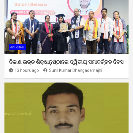
ମୋ ଓଡ଼ିଶା
ବିକାଶ ଉଚ୍ଚ ଶିକ୍ଷାନୁଷ୍ଠାନର ଦ୍ୱିତୀୟ ସମାବର୍ତ୍ତନ ଦିବସ
13 hours ago
Sunil Kumar Dhangadamajhi