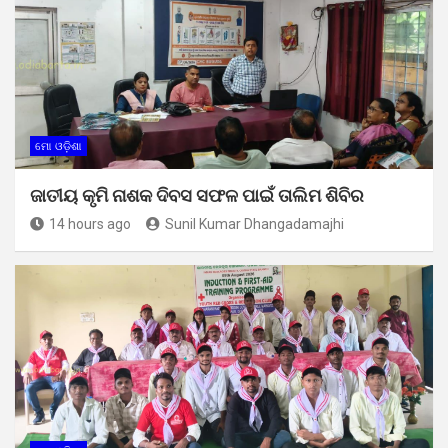
ମୋ ଓଡ଼ିଶା
ଜାତୀୟ କୃମି ନାଶକ ଦିବସ ସଫଳ ପାଇଁ ତାଲିମ ଶିବିର
14 hours ago
Sunil Kumar Dhangadamajhi