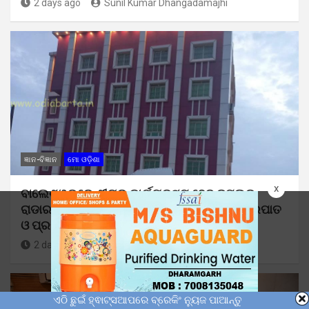
2 days ago
Sunil Kumar Dhangadamajhi
ଜ୍ଞାନ-ବିଜ୍ଞାନ
ମୋ ଓଡ଼ିଶା
x
ବାଲେଶ୍ୱରରେ ଶୀଘ୍ର କାର୍ଯ୍ୟକ୍ଷମ ହେବ ଡପଲର
ରାଡାର ଷ୍ଟେସନ : ୨୫୦ କିମି ପରିଧିରେ ବାତ୍ୟା, ବଜ୍ରପାତ
ଓ ପ୍ରବଳ ବର୍ଷାର ମିଳିବ ଆଗୁଆ ସୂଚନା
2 days ago
Sunil Kumar Dhangadamajhi
ଏଠି ଛୁଇଁ ହ୍ଵାଟ୍ସଆପରେ ବ୍ରେକିଂ ନ୍ୟୁଜ ପାଆନ୍ତୁ