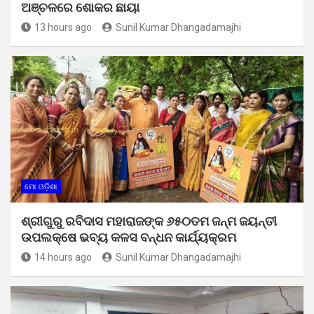
ଅଞ୍ଚଳରେ ଶୋକର ଛାୟା
13 hours ago
Sunil Kumar Dhangadamajhi
ମୋ ଓଡ଼ିଶା
ଶ୍ରୀଗୁରୁ ରବିଦାସ ମହାରାଜଙ୍କ ୬୫୦ତମ ଜନ୍ମ ଜୟନ୍ତୀ
ଉପଲକ୍ଷେ ଭବ୍ୟ କଳସ ବନ୍ଧନ କାର୍ଯ୍ୟକ୍ରମ
14 hours ago
Sunil Kumar Dhangadamajhi