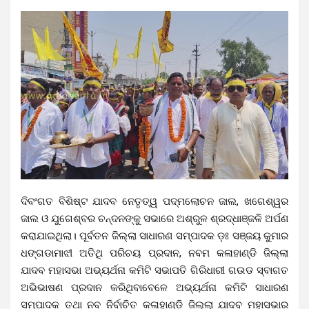
ଦିବଂଗତ ବିଶିଷ୍ଟ ଯାଦବ ନେତୃତ୍ୱ ପଦ୍ମଲୋଚନ ଜାଲ, ଖଗେଶ୍ୱର
ଜାଲ ଓ ଯୁଗେଶ୍ବର ଚନ୍ଦନଙ୍କୁ ସଭାରେ ଅଶ୍ରୁଳ ଶ୍ରଦ୍ଧାଞ୍ଜଳି ଅର୍ପଣ
କରାଯାଇଥିଲା। ପୂର୍ବତନ ଜିଲ୍ଲା ସାଧାରଣ ସମ୍ପାଦକ ଡ଼ଃ ସଞ୍ଜୟ କୁମାର
ଧଙ୍ଗଡାମାଝୀ ଅତିଥି ପରିଚୟ ପ୍ରଦାନ, ନବମ କଳାହାଣ୍ଡି ଜିଲ୍ଲା
ଯାଦବ ମହାସଭା ଅଭ୍ୟର୍ଥନା କମିଟି ସଭାପତି ଗିରିଧାରୀ ଗଉଡ ସ୍ବାଗତ
ଅଭିଭାଷଣ ପ୍ରଦାନ କରିଥିବାବେଳେ ଅଭ୍ୟର୍ଥନା କମିଟି ସାଧାରଣ
ସମ୍ପାଦକ ତଥା ନବ ନିର୍ବାଚିତ କଳାହାଣ୍ଡି ଜିଲ୍ଲା ଯାଦବ ମହାସଭାର