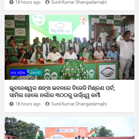
18 hours ago
Sunil Kumar Dhangadamajhi
ମୋ ଓଡ଼ିଶା
ରାଜନୀତି
ଭୁବନେଶ୍ୱର ଶଙ୍ଖ ଭବନରେ ବିଜେଡି ମିଶ୍ରଣ ପର୍ବ;
ସାମିଲ ହେଲେ ନର୍ଲାର ୩୦୦ରୁ ଉର୍ଦ୍ଧ୍ୱ କର୍ମୀ
18 hours ago
Sunil Kumar Dhangadamajhi