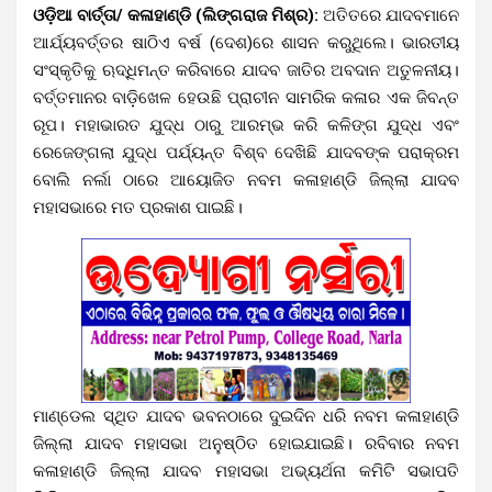
ଓଡ଼ିଆ ବାର୍ତ୍ତା/ କଳାହାଣ୍ଡି (ଲିଙ୍ଗରାଜ ମିଶ୍ର):
ଅତିତରେ ଯାଦବମାନେ
ଆର୍ଯ୍ୟବର୍ତ୍ତର ଷାଠିଏ ବର୍ଷ (ଦେଶ)ରେ ଶାସନ କରୁଥିଲେ। ଭାରତୀୟ
ସଂସ୍କୃତିକୁ ଋଦ୍ଧିମନ୍ତ କରିବାରେ ଯାଦବ ଜାତିର ଅବଦାନ ଅତୁଳନୀୟ।
ବର୍ତ୍ତମାନର ବାଡ଼ିଖେଳ ହେଉଛି ପ୍ରାଚୀନ ସାମରିକ କଳାର ଏକ ଜିବନ୍ତ
ରୂପ। ମହାଭାରତ ଯୁଦ୍ଧ ଠାରୁ ଆରମ୍ଭ କରି କଳିଙ୍ଗ ଯୁଦ୍ଧ ଏବଂ
ରେଜେଙ୍ଗଲା ଯୁଦ୍ଧ ପର୍ଯ୍ୟନ୍ତ ବିଶ୍ବ ଦେଖିଛି ଯାଦବଙ୍କ ପରାକ୍ରମ
ବୋଲି ନର୍ଲା ଠାରେ ଆୟୋଜିତ ନବମ କଳାହାଣ୍ଡି ଜିଲ୍ଲା ଯାଦବ
ମହାସଭାରେ ମତ ପ୍ରକାଶ ପାଇଛି।
ମାଣ୍ଡେଲ ସ୍ଥିତ ଯାଦବ ଭବନଠାରେ ଦୁଇଦିନ ଧରି ନବମ କଳାହାଣ୍ଡି
ଜିଲ୍ଲା ଯାଦବ ମହାସଭା ଅନୁଷ୍ଠିତ ହୋଇଯାଇଛି। ରବିବାର ନବମ
କଳାହାଣ୍ଡି ଜିଲ୍ଲା ଯାଦବ ମହାସଭା ଅଭ୍ୟର୍ଥନା କମିଟି ସଭାପତି