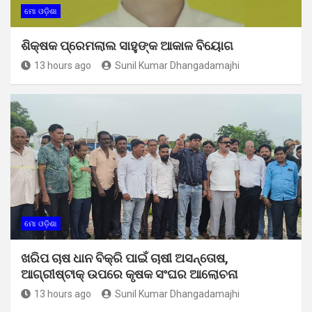
ମୋ ଓଡ଼ିଶା
ଶିକ୍ଷକ ପ୍ରେମଲାଲ ସାହୁଙ୍କ ଆକାଳ ବିୟୋଗ
13 hours ago
Sunil Kumar Dhangadamajhi
ମୋ ଓଡ଼ିଶା
ଖରିପ ଚାଷ ଧାନ ବିକ୍ରି ପାଇଁ ଚାଷୀ ଅସନ୍ତୋଷ,
ଆଗ୍ରୀଷ୍ଟାକ୍ ଉପରେ କୃଷକ ସଂଘର ଆଲୋଚନା
13 hours ago
Sunil Kumar Dhangadamajhi