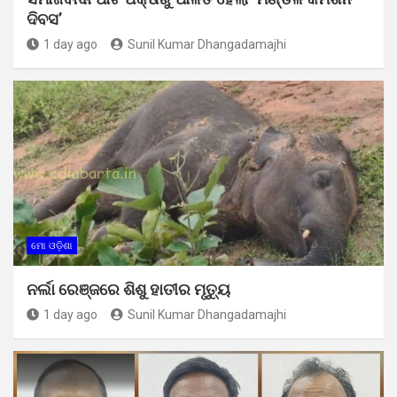
ଦିବସ’
1 day ago
Sunil Kumar Dhangadamajhi
ମୋ ଓଡ଼ିଶା
ନର୍ଲା ରେଞ୍ଜରେ ଶିଶୁ ହାତୀର ମୃତ୍ୟୁ
1 day ago
Sunil Kumar Dhangadamajhi