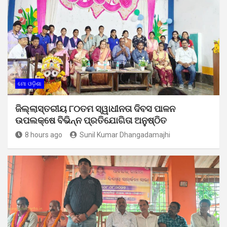
ମୋ ଓଡ଼ିଶା
ଜିଲ୍ଲାସ୍ତରୀୟ ୮୦ତମ ସ୍ୱାଧୀନତା ଦିବସ ପାଳନ
ଉପଲକ୍ଷେ ବିଭିନ୍ନ ପ୍ରତିଯୋଗିତା ଅନୁଷ୍ଠିତ
8 hours ago
Sunil Kumar Dhangadamajhi