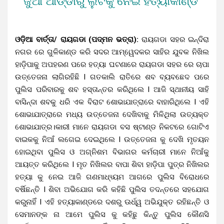
ଜୁଆ ଆଡ୍ଡାରୁ ଲୁଟକୁ ନେଇ ହତ୍ୟାକାଣ୍ଡ
ଓଡ଼ିଆ ବାର୍ତ୍ତା/ ରାୟଗଡା (ପଦ୍ମନ ଭତ୍ରା):
ରାୟଗଡା ସହର ଇନ୍ଦିରା
ନଗର ରେ ଗୁଳିକାଣ୍ଡ କରି ସଦର ଆମ୍ୱେଦକର ସାହିର ଯୁବକ ନିଖିଲ
ହାଡ଼ିପାକୁ ଅପହରଣ ପରେ ହତ୍ୟା ଘଟଣାରେ ରାୟଗଡା ସହର ରେ ଚାପା
ଉତ୍ତେଜନା ଲାଗିରହିଛି I ଗତକାଲି ରାତିରେ ଶବ ବ୍ୟବଛେଦ ପରେ
ପୁଲିସ ପରିବାରକୁ ଶବ ହସ୍ତାନ୍ତର କରିଥିଲେ I ଆଜି ସ୍ଥାନୀୟ ସାହି
ବାସିନ୍ଦା ଶବକୁ ଧରି ଏକ ବିରାଟ ଶୋଭାଯାତ୍ରାରେ ବାହାରିଥିଲେ I ଏହି
ଶୋଭାଯାତ୍ରାରେ ମଧ୍ୟ ଉତ୍ତେଜନା ଦେଖିବାକୁ ମିଳିଥିଲା ଉତ୍ୟକ୍ତ
ଶୋଭାଯାତ୍ର।କାରୀ ମାନେ ରାୟଗଡା ବସ ଷ୍ଟାଣ୍ଡ ନିକଟରେ ଗୋଟିଏ
ବାଇକକୁ ନିଆଁ ଲଗେଇ ଦେଇଥିଲେ I ଉତ୍ତେଜନା କୁ ଦେଖି ମୃତୟନ
ହୋଇଥିବା ପୁଲିସ ଓ ଅଗ୍ନିଶମ ବିଭାଗର କର୍ମଚାରୀ ମାନେ ନିଆଁକୁ
ଆୟତ୍ତ କରିଥିଲେ I ମୃତ ନିଖିଲର ବାପା ଶିବା ହାଡ଼ିପା ପୁତ୍ର ନିଖିଲର
ହତ୍ୟା କୁ ନେଇ ଆଜି ଗଣମାଧ୍ୟ୍ୟମ ଆଗରେ ପୁଲିସ ବିରୋଧରେ
ବର୍ଷିଛନ୍ତି I ଶିବା ଅଭିଯୋଗ କରି କହିଛି ପୁଲିସ ତଦନ୍ତରେ ସହଯୋଗ
କରୁନାହିଁ I ଏହି ହତ୍ୟାକାଣ୍ଡରେ ଦଶରୁ ଊର୍ଧ୍ୱ ଅଭିଯୁକ୍ତ ରହିଛନ୍ତି ଓ
ସେମାନଙ୍କ ନା ଆମେ ପୁଲିସ କୁ କହିଛୁ କିନ୍ତୁ ପୁଲିସ କୌଣସି