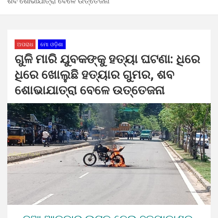
ଶବ ଶୋଭାଯାତ୍ରା ବେଳେ ଉତ୍ତେଜନା
ଅପରାଧ
ମୋ ଓଡ଼ିଶା
ଗୁଳି ମାରି ଯୁବକଙ୍କୁ ହତ୍ୟା ଘଟଣା: ଧିରେ
ଧିରେ ଖୋଲୁଛି ହତ୍ୟାର ଗୁମର, ଶବ
ଶୋଭାଯାତ୍ରା ବେଳେ ଉତ୍ତେଜନା