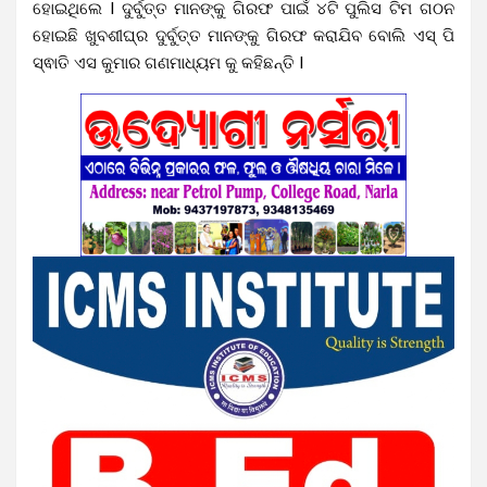
ହୋଇଥିଲେ I ଦୁର୍ବୁତ୍ତ ମାନଙ୍କୁ ଗିରଫ ପାଇଁ ୪ଟି ପୁଲିସ ଟିମ ଗଠନ
ହୋଇଛି ଖୁବଶୀଘ୍ର ଦୁର୍ବୁତ୍ତ ମାନଙ୍କୁ ଗିରଫ କରାଯିବ ବୋଲି ଏସ୍ ପି
ସ୍ଵାତି ଏସ କୁମାର ଗଣମାଧ୍ୟମ କୁ କହିଛନ୍ତି I