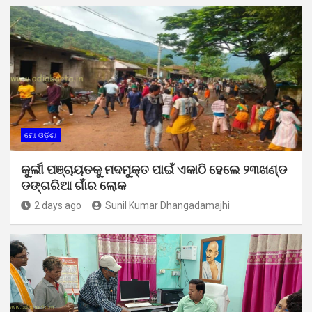
ମୋ ଓଡ଼ିଶା
କୁର୍ଲୀ ପଞ୍ଚାୟତକୁ ମଦମୁକ୍ତ ପାଇଁ ଏକାଠି ହେଲେ ୨୩ଖଣ୍ଡ
ଡଙ୍ଗରିଆ ଗାଁର ଲୋକ
2 days ago
Sunil Kumar Dhangadamajhi