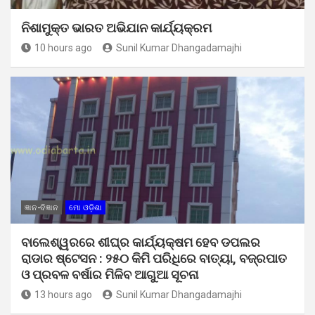
ନିଶାମୁକ୍ତ ଭାରତ ଅଭିଯାନ କାର୍ଯ୍ୟକ୍ରମ
10 hours ago
Sunil Kumar Dhangadamajhi
ଜ୍ଞାନ-ବିଜ୍ଞାନ
ମୋ ଓଡ଼ିଶା
ବାଲେଶ୍ୱରରେ ଶୀଘ୍ର କାର୍ଯ୍ୟକ୍ଷମ ହେବ ଡପଲର
ରାଡାର ଷ୍ଟେସନ : ୨୫୦ କିମି ପରିଧିରେ ବାତ୍ୟା, ବଜ୍ରପାତ
ଓ ପ୍ରବଳ ବର୍ଷାର ମିଳିବ ଆଗୁଆ ସୂଚନା
13 hours ago
Sunil Kumar Dhangadamajhi