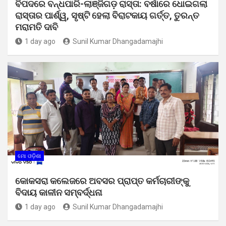
ବିପଦରେ ବନ୍ଧପାରି-ଲାଞ୍ଜିଗଡ଼ ରାସ୍ତା: ବର୍ଷାରେ ଧୋଇଗଲା
ରାସ୍ତାର ପାର୍ଶ୍ୱ, ସୃଷ୍ଟି ହେଲା ବିରାଟକାୟ ଗର୍ତ୍ତ, ତୁରନ୍ତ
ମରାମତି ଦାବି
1 day ago
Sunil Kumar Dhangadamajhi
ମୋ ଓଡ଼ିଶା
କୋକସରା କଲେଜରେ ଅବସର ପ୍ରାପ୍ତ କର୍ମଚାରୀଙ୍କୁ
ବିଦାୟ କାଳୀନ ସମ୍ବର୍ଦ୍ଧନା
1 day ago
Sunil Kumar Dhangadamajhi