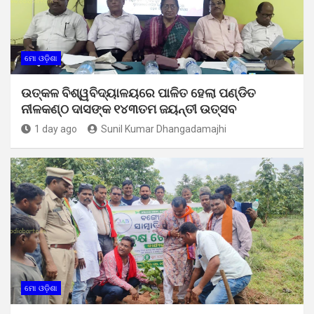
ମୋ ଓଡ଼ିଶା
ଉତ୍କଳ ବିଶ୍ୱବିଦ୍ୟାଳୟରେ ପାଳିତ ହେଲା ପଣ୍ଡିତ
ନୀଳକଣ୍ଠ ଦାସଙ୍କ ୧୪୩ତମ ଜୟନ୍ତୀ ଉତ୍ସବ
1 day ago
Sunil Kumar Dhangadamajhi
ମୋ ଓଡ଼ିଶା