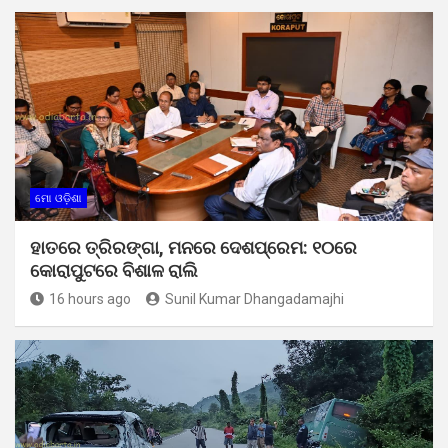
ମୋ ଓଡ଼ିଶା
ହାତରେ ତ୍ରିରଙ୍ଗା, ମନରେ ଦେଶପ୍ରେମ: ୧୦ରେ
କୋରାପୁଟରେ ବିଶାଳ ରାଲି
16 hours ago
Sunil Kumar Dhangadamajhi