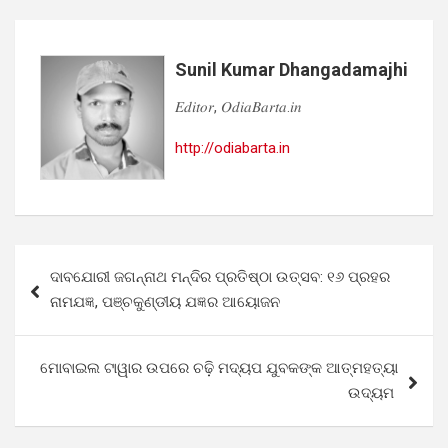
Sunil Kumar Dhangadamajhi
𝐸𝑑𝑖𝑡𝑜𝑟, 𝑂𝑑𝑖𝑎𝐵𝑎𝑟𝑡𝑎.𝑖𝑛
http://odiabarta.in
Post
ଦାବଯୋରୀ ଜଗନ୍ନାଥ ମନ୍ଦିର ପ୍ରତିଷ୍ଠା ଉତ୍ସବ: ୧୬ ପ୍ରହର
navigation
ନାମଯଜ୍ଞ, ପଞ୍ଚକୁଣ୍ଡୀୟ ଯଜ୍ଞର ଆୟୋଜନ
ମୋବାଇଲ ଟାୱାର ଉପରେ ଚଢ଼ି ମଦ୍ୟପ ଯୁବକଙ୍କ ଆତ୍ମହତ୍ୟା
ଉଦ୍ୟମ