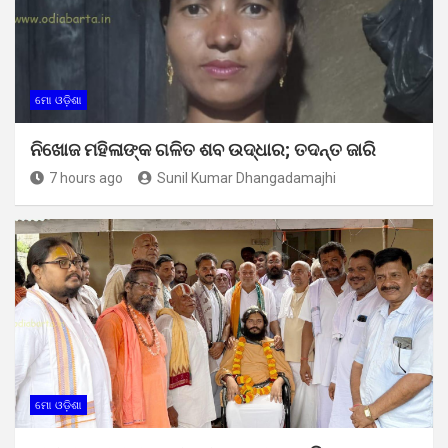
ମୋ ଓଡ଼ିଶା
ନିଖୋଜ ମହିଳାଙ୍କ ଗଳିତ ଶବ ଉଦ୍ଧାର; ତଦନ୍ତ ଜାରି
7 hours ago
Sunil Kumar Dhangadamajhi
ମୋ ଓଡ଼ିଶା