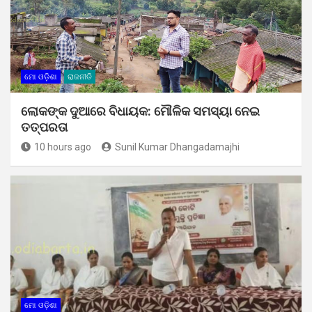
ମୋ ଓଡ଼ିଶା
ରାଜନୀତି
ଲୋକଙ୍କ ଦୁଆରେ ବିଧାୟକ: ମୌଳିକ ସମସ୍ୟା ନେଇ
ତତ୍ପରତା
10 hours ago
Sunil Kumar Dhangadamajhi
ମୋ ଓଡ଼ିଶା