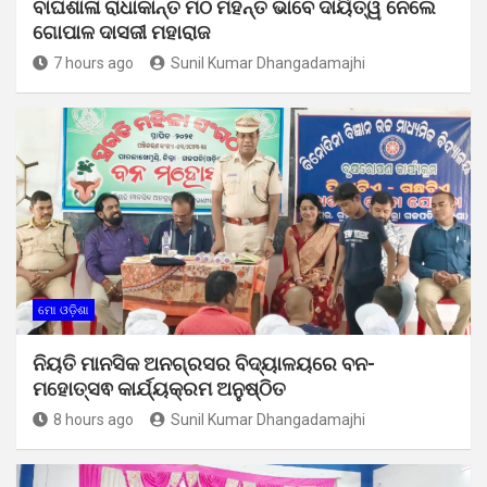
ବାଘଶାଳା ରାଧାକାନ୍ତ ମଠ ମହନ୍ତ ଭାବେ ଦାୟିତ୍ୱ ନେଲେ
ଗୋପାଳ ଦାସଜୀ ମହାରାଜ
7 hours ago
Sunil Kumar Dhangadamajhi
ମୋ ଓଡ଼ିଶା
ନିୟତି ମାନସିକ ଅନଗ୍ରସର ବିଦ୍ୟାଳୟରେ ବନ-
ମହୋତ୍ସଵ କାର୍ଯ୍ୟକ୍ରମ ଅନୁଷ୍ଠିତ
8 hours ago
Sunil Kumar Dhangadamajhi