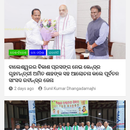
ଦେଶ-ବିଦେଶ
ମୋ ଓଡ଼ିଶା
ରାଜନୀତି
ବାଲେଶ୍ୱରର ବିକାଶ ପ୍ରସଙ୍ଗ ନେଇ କେନ୍ଦ୍ର
ଗୃହମନ୍ତ୍ରୀ ଅମିତ ଶାହଙ୍କ ସହ ଆଲୋଚନା କଲେ ପୂର୍ବତନ
ସାଂସଦ ରବୀନ୍ଦ୍ର ଜେନା
2 days ago
Sunil Kumar Dhangadamajhi