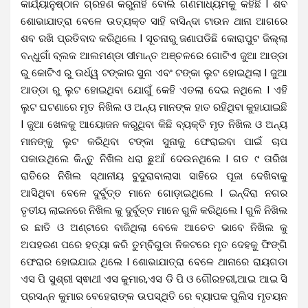
କାର୍ଯ୍ୟାନୁଷ୍ଠାନ ଗ୍ରହଣ କରୁନାହିଁ ବୋଲି ଗଣମାଧ୍ୟମକୁ କହିଛି I ଶବ
ଶୋଭାଯାତ୍ରା ବେଳେ ଉତ୍ୟକ୍ତ ସାହି ବାସିନ୍ଦା ଟାଉନ ଥାନା ଆଗରେ
ଶବ ରଖି ପ୍ରତିବାଦ କରିଥିଲେ I ସୂଚନାରୁ ଜଣାପଡିଛି କୋରାପୁଟ ଜିଲ୍ଲା
ବନ୍ଧୁଗାଁ ବ୍ଲକ ଆଲମଣ୍ଡା ସୀମାନ୍ତ ଅଞ୍ଚଳରେ ଗୋଟିଏ ଜୁଆ ଆଡ୍ଡା
ରୁ କୋଟିଏ ରୁ ଊର୍ଧ୍ୱ ଟଙ୍କାର ସୁନା ଏବଂ ଟଙ୍କା ଲୁଟ ହୋଇଥିଲା I ଜୁଆ
ଆଡ୍ଡା ରୁ ଲୁଟ ହୋଇଥିବା ଯୋଗୁଁ କେହି ଏତଲା ଦେଇ ନଥିଲେ I ଏହି
ଲୁଟ ଘଟଣାରେ ମୃତ ନିଖିଲ ଓ ଅନ୍ୟ ମାନଙ୍କ ହାତ ରହିଥିବା କୁହାଯାଇଛି
I ଜୁଆ ଖେଳକୁ ଆୟୋଜନ କରୁଥିବା କିଛି ବ୍ୟକ୍ତି ମୃତ ନିଖିଲ ଓ ଅନ୍ୟ
ମାନଙ୍କୁ ଲୁଟ କରିଥିବା ଟଙ୍କା ସୁନାକୁ ଫେରାଇବା ପାଇଁ ଚାପ
ପକାଉଥିଲେ କିନ୍ତୁ ନିଖିଲ ଧରା ଛୁଆଁ ଦେଉନଥିଲେ I ଗତ ୯ ତାରିଖ
ରାତିରେ ନିଖିଲ ସ୍ଥାନୀୟ ବୁଦୁରାବାଲାସା ସାହିରେ ପୂଜା ଦେଖିବାକୁ
ଆସିଥିବା ବେଳେ ଦୁର୍ବୁତ୍ତ ମାନେ ଗୋଡ଼ାଇଥିଲେ I ଇନ୍ଦିରା ନଗର
ତୃତୀୟ ଲାଇନରେ ନିଖିଲ କୁ ଦୁର୍ବୁତ୍ତ ମାନେ ଗୁଳି କରିଥିଲେ I ଗୁଳି ନିଖିଲ
ର ଛାତି ଓ ଅଣ୍ଟାରେ ବାଜିଥିଲା ବେଳେ ଆଚେତ ଭାବେ ନିଖିଲ କୁ
ଅପହରଣ ପରେ ହତ୍ୟା କରି ତୁମ୍ବିଗୁଡା ନିକଟରେ ମୃତ ଦେହକୁ ଫିଙ୍ଗି
ଫେରାର ହୋଇଯାଇ ଥିଲେ I ଶୋଭାଯାତ୍ରା ବେଳେ ଥାନାରେ ରାୟଗଡା
ଏସ ପି ସୁଶ୍ରୀ ସ୍ଵାଥୀ ଏସ କୁମାର,ଏସ ଡି ପି ଓ ଗୌରହରୀ,ଆଇ ଆଇ ସି
ପ୍ରସନ୍ନ କୁମାର ବେହେରାଙ୍କ ଉପସ୍ଥିତି ରେ ବ୍ୟାପକ ପୁଲିସ ମୃତୟନ