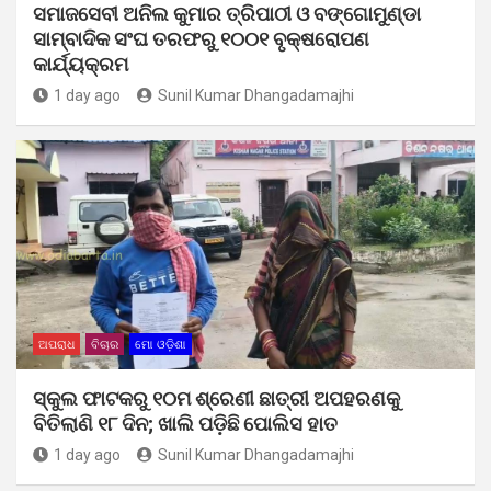
ସମାଜସେବୀ ଅନିଲ କୁମାର ତ୍ରିପାଠୀ ଓ ବଙ୍ଗୋମୁଣ୍ଡା
ସାମ୍ବାଦିକ ସଂଘ ତରଫରୁ ୧୦୦୧ ବୃକ୍ଷରୋପଣ
କାର୍ଯ୍ୟକ୍ରମ
1 day ago
Sunil Kumar Dhangadamajhi
ଅପରାଧ
ବିଚାର
ମୋ ଓଡ଼ିଶା
ସ୍କୁଲ ଫାଟକରୁ ୧୦ମ ଶ୍ରେଣୀ ଛାତ୍ରୀ ଅପହରଣକୁ
ବିତିଲାଣି ୧୮ ଦିନ; ଖାଲି ପଡ଼ିଛି ପୋଲିସ ହାତ
1 day ago
Sunil Kumar Dhangadamajhi