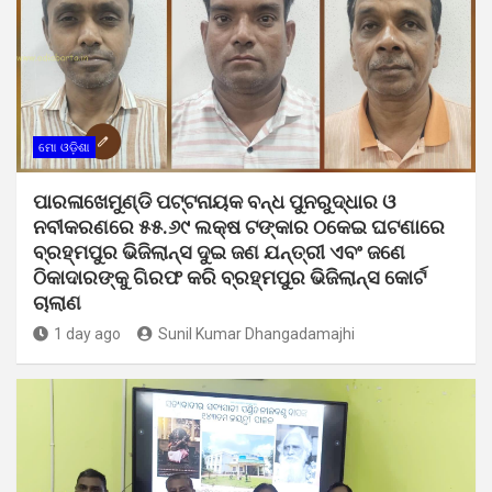
ମୋ ଓଡ଼ିଶା
ପାରଳାଖେମୁଣ୍ଡି ପଟ୍ଟନାୟକ ବନ୍ଧ ପୁନରୁଦ୍ଧାର ଓ
ନବୀକରଣରେ ୫୫.୬୯ ଲକ୍ଷ ଟଙ୍କାର ଠକେଇ ଘଟଣାରେ
ବ୍ରହ୍ମପୁର ଭିଜିଲାନ୍ସ ଦୁଇ ଜଣ ଯନ୍ତ୍ରୀ ଏବଂ ଜଣେ
ଠିକାଦାରଙ୍କୁ ଗିରଫ କରି ବ୍ରହ୍ମପୁର ଭିଜିଲାନ୍ସ କୋର୍ଟ
ଚାଲାଣ
1 day ago
Sunil Kumar Dhangadamajhi