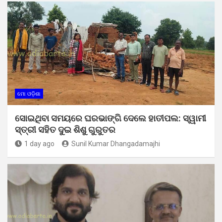
ମୋ ଓଡ଼ିଶା
ସୋଇଥିବା ସମୟରେ ଘରଭାଙ୍ଗି ଦେଲେ ହାତୀପଲ: ସ୍ୱାମୀ
ସ୍ତ୍ରୀ ସହିତ ଦୁଇ ଶିଶୁ ଗୁରୁତର
1 day ago
Sunil Kumar Dhangadamajhi