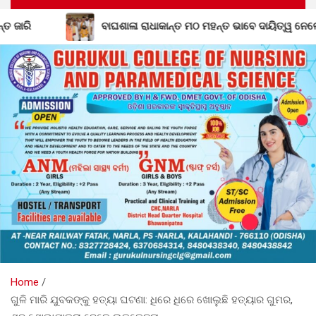
ାକାନ୍ତ ମଠ ମହନ୍ତ ଭାବେ ଦାୟିତ୍ୱ ନେଲେ ଗୋପାଳ ଦାସଜୀ ମହାରାଜ
Home
ଗୁଳି ମାରି ଯୁବକଙ୍କୁ ହତ୍ୟା ଘଟଣା: ଧିରେ ଧିରେ ଖୋଲୁଛି ହତ୍ୟାର ଗୁମର,