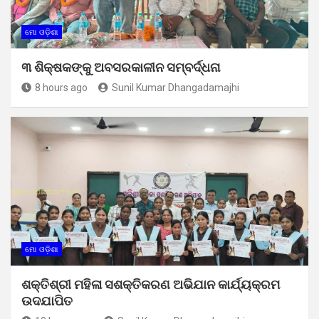
ମୋ ଓଡ଼ିଶା
୩ ଶିକ୍ଷକଙ୍କୁ ଅବସରକାଳୀନ ସମ୍ବର୍ଦ୍ଧନା
8 hours ago
Sunil Kumar Dhangadamajhi
ମୋ ଓଡ଼ିଶା
ଶକ୍ତିଶ୍ରୀ ମହିଳା ସଶକ୍ତିକରଣ ଅଭିଯାନ କାର୍ଯ୍ୟକ୍ରମ
ଉଦଯାପିତ