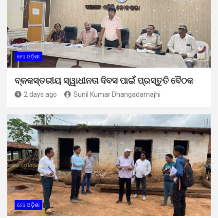
ମୋ ଓଡ଼ିଶା
ବ୍ଳକସ୍ତରୀୟ ସ୍ୱାଧୀନତା ଦିବସ ପାଇଁ ପ୍ରସ୍ତୁତି ବୈଠକ
2 days ago
Sunil Kumar Dhangadamajhi
ମୋ ଓଡ଼ିଶା