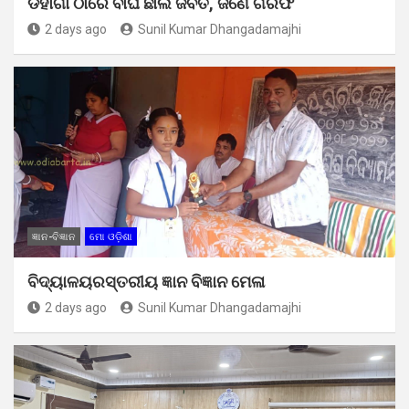
ଡହାଗାଁ ଠାରେ ବାଘ ଛାଲ ଜବତ, ଜଣେ ଗିରଫ
2 days ago
Sunil Kumar Dhangadamajhi
ଜ୍ଞାନ-ବିଜ୍ଞାନ
ମୋ ଓଡ଼ିଶା
ବିଦ୍ୟାଳୟରସ୍ତରୀୟ ଜ୍ଞାନ ବିଜ୍ଞାନ ମେଳା
2 days ago
Sunil Kumar Dhangadamajhi