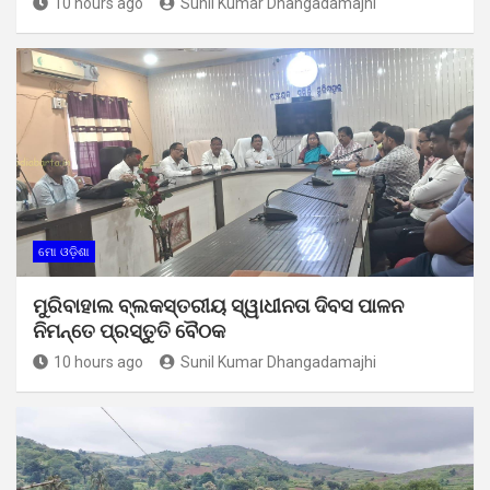
10 hours ago
Sunil Kumar Dhangadamajhi
ମୋ ଓଡ଼ିଶା
ମୁରିବାହାଲ ବ୍ଲକସ୍ତରୀୟ ସ୍ୱାଧୀନତା ଦିବସ ପାଳନ
ନିମନ୍ତେ ପ୍ରସ୍ତୁତି ବୈଠକ
10 hours ago
Sunil Kumar Dhangadamajhi