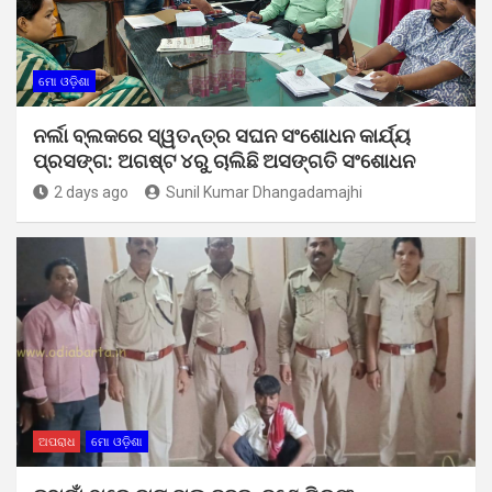
ମୋ ଓଡ଼ିଶା
ନର୍ଲା ବ୍ଲକରେ ସ୍ୱତନ୍ତ୍ର ସଘନ ସଂଶୋଧନ କାର୍ଯ୍ୟ
ପ୍ରସଙ୍ଗ: ଅଗଷ୍ଟ ୪ରୁ ଚାଲିଛି ଅସଙ୍ଗତି ସଂଶୋଧନ
2 days ago
Sunil Kumar Dhangadamajhi
ଅପରାଧ
ମୋ ଓଡ଼ିଶା