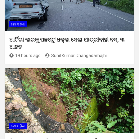
ମୋ ଓଡ଼ିଶା
ଆର୍ଟିଗା କାରକୁ ପଛପଟୁ ଧକ୍କା ଦେଲା ଯାତ୍ରୀବାହୀ ବସ, ୩
ଆହତ
19 hours ago
Sunil Kumar Dhangadamajhi
ମୋ ଓଡ଼ିଶା