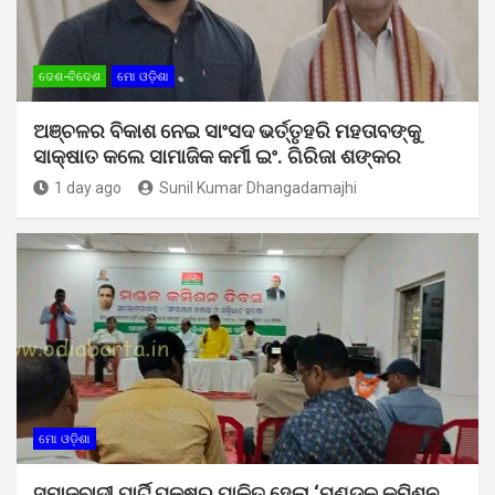
ଦେଶ-ବିଦେଶ
ମୋ ଓଡ଼ିଶା
ଅଞ୍ଚଳର ବିକାଶ ନେଇ ସାଂସଦ ଭର୍ତ୍ତୃହରି ମହତାବଙ୍କୁ
ସାକ୍ଷାତ କଲେ ସାମାଜିକ କର୍ମୀ ଇଂ. ଗିରିଜା ଶଙ୍କର
1 day ago
Sunil Kumar Dhangadamajhi
ମୋ ଓଡ଼ିଶା
ସମାଜବାଦୀ ପାର୍ଟି ପକ୍ଷରୁ ପାଳିତ ହେଲା ‘ମଣ୍ଡଳ କମିଶନ