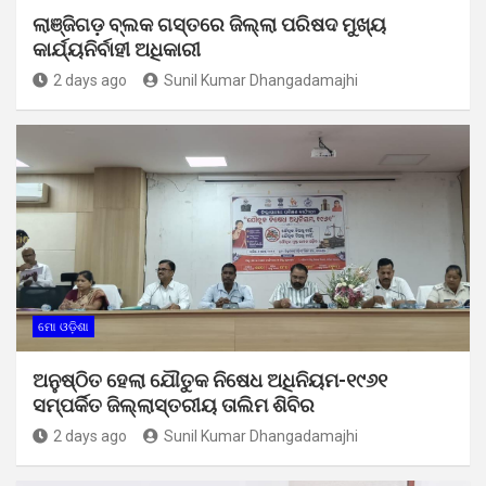
ଲାଞ୍ଜିଗଡ଼ ବ୍ଲକ ଗସ୍ତରେ ଜିଲ୍ଲା ପରିଷଦ ମୁଖ୍ୟ
କାର୍ଯ୍ୟନିର୍ବାହୀ ଅଧିକାରୀ
2 days ago
Sunil Kumar Dhangadamajhi
ମୋ ଓଡ଼ିଶା
ଅନୁଷ୍ଠିତ ହେଲା ଯୌତୁକ ନିଷେଧ ଅଧିନିୟମ-୧୯୬୧
ସମ୍ପର୍କିତ ଜିଲ୍ଲାସ୍ତରୀୟ ତାଲିମ ଶିବିର
2 days ago
Sunil Kumar Dhangadamajhi