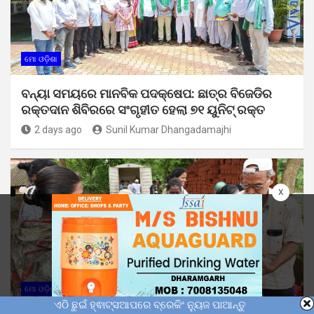
ମୋ ଓଡ଼ିଶା
ବନ୍ୟା ସମୟରେ ମାନବିକ ପଦକ୍ଷେପ: ଛାତ୍ର ବିଜେଡିର
ରକ୍ତଦାନ ଶିବିରରେ ସଂଗୃହୀତ ହେଲା ୭୧ ୟୁନିଟ୍ ରକ୍ତ
2 days ago
Sunil Kumar Dhangadamajhi
x
ମୋ ଓଡ଼ିଶା
ଏଠି ଛୁଇଁ ହ୍ଵାଟ୍ସଆପରେ ବ୍ରେକିଂ ନ୍ୟୁଜ ପାଆନ୍ତୁ