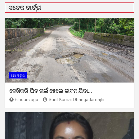
ସତେଜ ବାର୍ତ୍ତା
ମୋ ଓଡ଼ିଶା
ଦେଖିକରି ଯିବ ନାଇଁ ହେଲେ ଜୀବନ ଯିବା…
6 hours ago
Sunil Kumar Dhangadamajhi