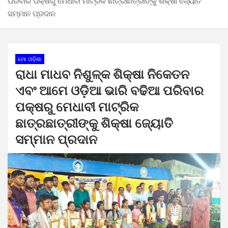
ପରିବାର ପକ୍ଷରୁ ମେଧାବୀ ମାଟ୍ରିକ ଛାତ୍ରଛାତ୍ରୀଙ୍କୁ ଶିକ୍ଷା ଜ୍ୟୋତି
ସମ୍ମାନ ପ୍ରଦାନ
ମୋ ଓଡ଼ିଶା
ରାଧା ମାଧବ ନିଶୁଳ୍କ ଶିକ୍ଷା ନିକେତନ
ଏବଂ ଆମେ ଓଡ଼ିଆ ଭାରି ବଢିଆ ପରିବାର
ପକ୍ଷରୁ ମେଧାବୀ ମାଟ୍ରିକ
ଛାତ୍ରଛାତ୍ରୀଙ୍କୁ ଶିକ୍ଷା ଜ୍ୟୋତି
ସମ୍ମାନ ପ୍ରଦାନ