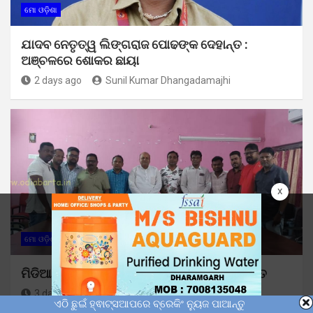
ମୋ ଓଡ଼ିଶା
ଯାଦବ ନେତୃତ୍ୱ ଲିଙ୍ଗରାଜ ପୋଢଙ୍କ ଦେହାନ୍ତ :
ଅଞ୍ଚଳରେ ଶୋକର ଛାୟା
2 days ago
Sunil Kumar Dhangadamajhi
x
ମୋ ଓଡ଼ିଶା
ମିଡିଆ କ୍ଲବ୍ ପକ୍ଷରୁ ଓଡ଼ିଆ ସାମ୍ବାଦିକ ଦିବସ ପାଳିତ
3 days ago
Sunil Kumar Dhangadamajhi
ଏଠି ଛୁଇଁ ହ୍ଵାଟ୍ସଆପରେ ବ୍ରେକିଂ ନ୍ୟୁଜ ପାଆନ୍ତୁ