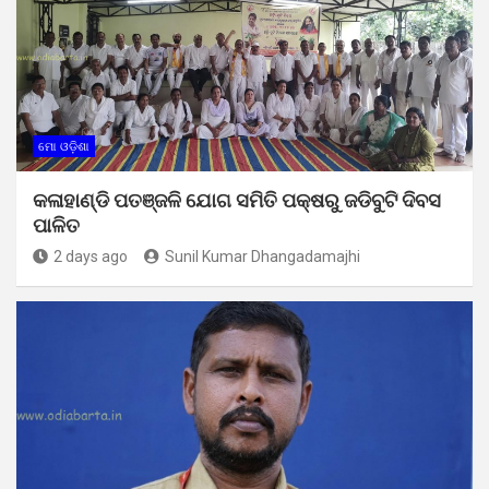
ମୋ ଓଡ଼ିଶା
କଳାହାଣ୍ଡି ପତଞ୍ଜଳି ଯୋଗ ସମିତି ପକ୍ଷରୁ ଜଡିବୁଟି ଦିବସ
ପାଳିତ
2 days ago
Sunil Kumar Dhangadamajhi