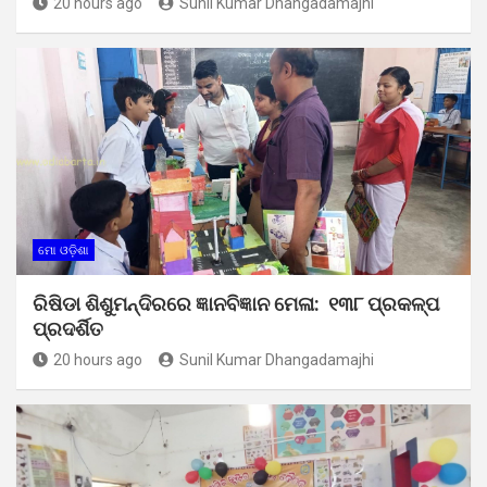
20 hours ago
Sunil Kumar Dhangadamajhi
ମୋ ଓଡ଼ିଶା
ରିଷିଡା ଶିଶୁମନ୍ଦିରରେ ଜ୍ଞାନବିଜ୍ଞାନ ମେଳା: ୧୩୮ ପ୍ରକଳ୍ପ
ପ୍ରଦର୍ଶିତ
20 hours ago
Sunil Kumar Dhangadamajhi