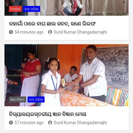
ଅପରାଧ
ମୋ ଓଡ଼ିଶା
ଡହାଗାଁ ଠାରେ ବାଘ ଛାଲ ଜବତ, ଜଣେ ଗିରଫ
54 minutes ago
Sunil Kumar Dhangadamajhi
ଜ୍ଞାନ-ବିଜ୍ଞାନ
ମୋ ଓଡ଼ିଶା
ବିଦ୍ୟାଳୟରସ୍ତରୀୟ ଜ୍ଞାନ ବିଜ୍ଞାନ ମେଳା
57 minutes ago
Sunil Kumar Dhangadamajhi