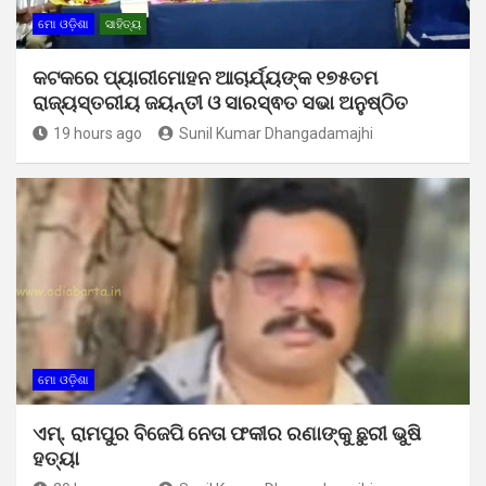
ମୋ ଓଡ଼ିଶା
ସାହିତ୍ୟ
କଟକରେ ପ୍ୟାରୀମୋହନ ଆଚାର୍ଯ୍ୟଙ୍କ ୧୭୫ତମ
ରାଜ୍ୟସ୍ତରୀୟ ଜୟନ୍ତୀ ଓ ସାରସ୍ଵତ ସଭା ଅନୁଷ୍ଠିତ
19 hours ago
Sunil Kumar Dhangadamajhi
ମୋ ଓଡ଼ିଶା
ଏମ୍. ରାମପୁର ବିଜେପି ନେତା ଫକୀର ରଣାଙ୍କୁ ଛୁରୀ ଭୁଷି
ହତ୍ୟା