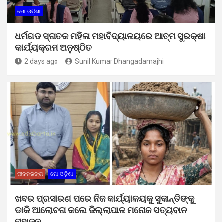
ମୋ ଓଡ଼ିଶା
ଧର୍ମଗଡ ସ୍ନାତକ ମହିଳା ମହାବିଦ୍ୟାଳୟରେ ଆତ୍ମ ସୁରକ୍ଷା
କାର୍ଯ୍ୟକ୍ରମ ଅନୁଷ୍ଠିତ
2 days ago
Sunil Kumar Dhangadamajhi
ଜୀବନରଙ୍ଗ
ମୋ ଓଡ଼ିଶା
ଖବର ପ୍ରସାରଣ ପରେ ନିଜ କାର୍ଯ୍ୟାଳୟକୁ ସୁକାନ୍ତିଙ୍କୁ
ଡାକି ଆଲୋଚନା କଲେ ଜିଲ୍ଲାପାଳ ମନୋଜ ସତ୍ୟବାନ
ମହାଜନ