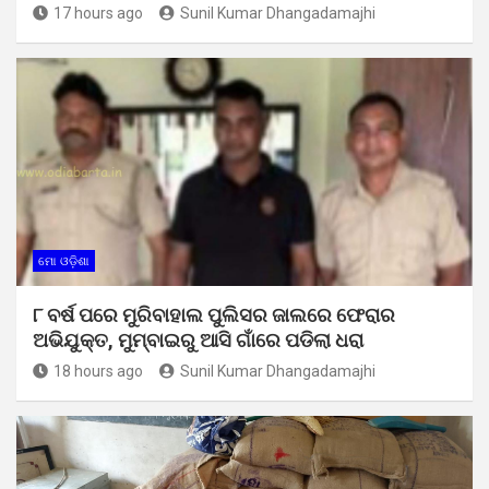
17 hours ago
Sunil Kumar Dhangadamajhi
ମୋ ଓଡ଼ିଶା
୮ ବର୍ଷ ପରେ ମୁରିବାହାଲ ପୁଲିସର ଜାଲରେ ଫେରାର
ଅଭିଯୁକ୍ତ, ମୁମ୍ବାଇରୁ ଆସି ଗାଁରେ ପଡିଲା ଧରା
18 hours ago
Sunil Kumar Dhangadamajhi