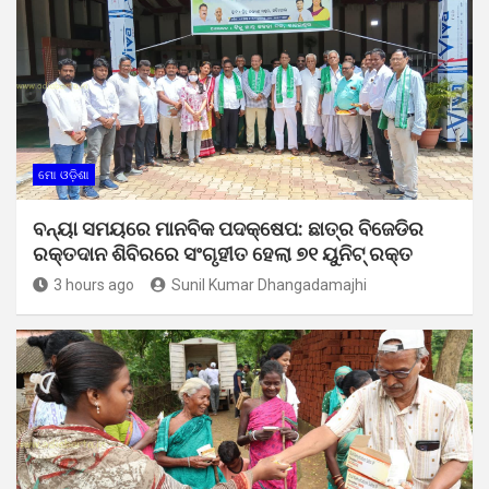
ମୋ ଓଡ଼ିଶା
ବନ୍ୟା ସମୟରେ ମାନବିକ ପଦକ୍ଷେପ: ଛାତ୍ର ବିଜେଡିର
ରକ୍ତଦାନ ଶିବିରରେ ସଂଗୃହୀତ ହେଲା ୭୧ ୟୁନିଟ୍ ରକ୍ତ
3 hours ago
Sunil Kumar Dhangadamajhi