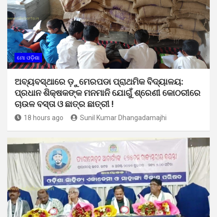
ମୋ ଓଡ଼ିଶା
ଅବ୍ୟବସ୍ଥାରେ ଡ଼ୁମେରପଡା ପ୍ରାଥମିକ ବିଦ୍ୟାଳୟ:
ପ୍ରଧାନ ଶିକ୍ଷକଙ୍କ ମନମାନି ଯୋଗୁଁ ଶ୍ରେଣୀ କୋଠରୀରେ
ଚାଉଳ ବସ୍ତା ଓ ଛାତ୍ର ଛାତ୍ରୀ !
18 hours ago
Sunil Kumar Dhangadamajhi