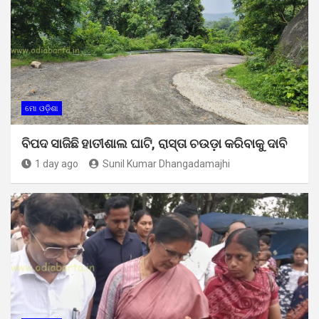
ମୋ ଓଡ଼ିଶା
ବିପଦ ସାଜିଛି ହାତୀଶାଲ ଘାଟି, ରାସ୍ତା ଚଉଡ଼ା କରିବାକୁ ଦାବି
1 day ago
Sunil Kumar Dhangadamajhi