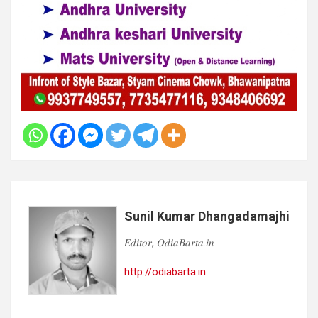
Sunil Kumar Dhangadamajhi
𝐸𝑑𝑖𝑡𝑜𝑟, 𝑂𝑑𝑖𝑎𝐵𝑎𝑟𝑡𝑎.𝑖𝑛
http://odiabarta.in