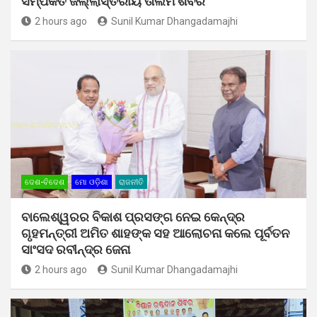
ସମ୍ପର୍କିତ ଜିଲ୍ଲାସ୍ତରୀୟ ତାଲିମ ଶିବିର
2 hours ago
Sunil Kumar Dhangadamajhi
ଦେଶ-ବିଦେଶ
ମୋ ଓଡ଼ିଶା
ରାଜନୀତି
ବାଲେଶ୍ୱରର ବିକାଶ ପ୍ରସଙ୍ଗ ନେଇ କେନ୍ଦ୍ର
ଗୃହମନ୍ତ୍ରୀ ଅମିତ ଶାହଙ୍କ ସହ ଆଲୋଚନା କଲେ ପୂର୍ବତନ
ସାଂସଦ ରବୀନ୍ଦ୍ର ଜେନା
2 hours ago
Sunil Kumar Dhangadamajhi