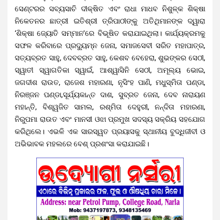
ସେଣ୍ଟରର ସବ୍ୟସାଚି ଦୀକ୍ଷିତ ଏବଂ ରାଧା ମାଧବ ନିଶୁଳ୍କ ଶିକ୍ଷା
ନିକେତନର ଛାତ୍ରୀ ଇତିଶ୍ରୀ ତ୍ରିପାଠୀଙ୍କୁ ଅତିଥିମାନଙ୍କ ଦ୍ୱାରା
‘ଶିକ୍ଷା ଜ୍ୟୋତି ସମ୍ମାନ’ରେ ବିଭୂଷିତ କରାଯାଇଥିଲା। କାର୍ଯ୍ୟକ୍ରମକୁ
ସଫଳ କରିବାରେ ପ୍ରଦ୍ୟୁମ୍ନ ଜେନା, ସମାଜସେବୀ ସରିତ ମହାପାତ୍ର,
ସତ୍ୟବ୍ରତ ସାହୁ, ଦେବବ୍ରତ ସାହୁ, କେଶବ ବେହେରା, ଶୁଭଙ୍କର ସେଠୀ,
ସ୍ୱାତୀ ସ୍ୱାଗତିକା ସ୍ୱାଇଁ, ଆଶ୍ୱାସିନି ସେଠୀ, ଅମୂଲ୍ୟ ଭୋଇ,
ଜଗଦୀଶ ରାଉତ, ରାଜେଶ ମହାରଣା, ନୃସିଂହ ପାଣି, ମଧୁସ୍ମିତା ପଣ୍ଡା,
ନିରଞ୍ଜନ ପଣ୍ଡା,ସୂର୍ଯ୍ୟକାନ୍ତ ଦାଶ, ସୁବ୍ରତ ଜେନା, ଦେବ ନାରାୟଣ
ମହାନ୍ତି, ବିଶ୍ୱଜିତ ସାମଲ, ରଶ୍ମିତା ଦେହୁରୀ, ନନ୍ଦିତା ମହାରଣା,
ନିରୁପମା ରାଉତ ଏବଂ ମାନସୀ ଓଝା ପ୍ରମୁଖ ସଦସ୍ୟ ସକ୍ରିୟ ସହଯୋଗ
କରିଥିଲେ। ଏଭଳି ଏକ ସାରସ୍ୱତ ପ୍ରୟାସକୁ ସ୍ଥାନୀୟ ବୁଦ୍ଧିଜୀବୀ ଓ
ଅଭିଭାବକ ମହଲରେ ବେଶ୍ ପ୍ରଶଂସା କରାଯାଇଛି।