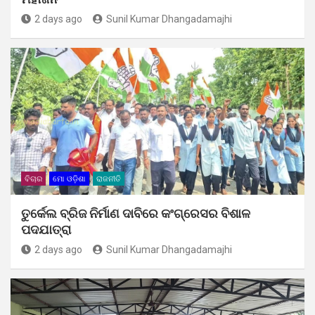
2 days ago
Sunil Kumar Dhangadamajhi
ବିଚାର
ମୋ ଓଡ଼ିଶା
ରାଜନୀତି
ତୁର୍କେଲ ବ୍ରିଜ ନିର୍ମାଣ ଦାବିରେ କଂଗ୍ରେସର ବିଶାଳ
ପଦଯାତ୍ରା
2 days ago
Sunil Kumar Dhangadamajhi