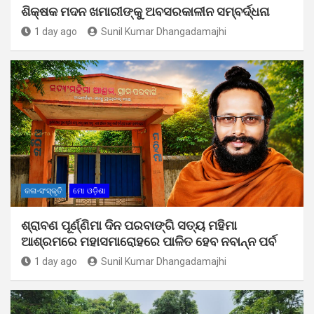
ଶିକ୍ଷକ ମଦନ ଖମାରୀଙ୍କୁ ଅବସରକାଳୀନ ସମ୍ବର୍ଦ୍ଧନା
1 day ago
Sunil Kumar Dhangadamajhi
କଳା-ସଂସ୍କୃତି
ମୋ ଓଡ଼ିଶା
ଶ୍ରାବଣ ପୂର୍ଣ୍ଣିମା ଦିନ ପରବାଙ୍ଗି ସତ୍ୟ ମହିମା
ଆଶ୍ରମରେ ମହାସମାରୋହରେ ପାଳିତ ହେବ ନବାନ୍ନ ପର୍ବ
1 day ago
Sunil Kumar Dhangadamajhi