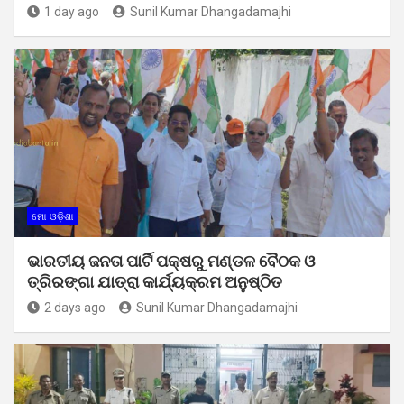
1 day ago
Sunil Kumar Dhangadamajhi
ମୋ ଓଡ଼ିଶା
ଭାରତୀୟ ଜନତା ପାର୍ଟି ପକ୍ଷରୁ ମଣ୍ଡଳ ବୈଠକ ଓ
ତ୍ରିରଙ୍ଗା ଯାତ୍ରା କାର୍ଯ୍ୟକ୍ରମ ଅନୁଷ୍ଠିତ
2 days ago
Sunil Kumar Dhangadamajhi