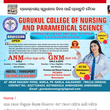
ୱାଧୀନତା ଦିବସ ପାଇଁ ପ୍ରସ୍ତୁତି ବୈଠକ
ଲାଞ୍ଜିଗଡ଼ ବ୍ଲକ ଗସ୍ତର
Home
ରାଧା ମାଧବ ନିଶୁଳ୍କ ଶିକ୍ଷା ନିକେତନ ଏବଂ ଆମେ ଓଡ଼ିଆ ଭାରି ବଢିଆ