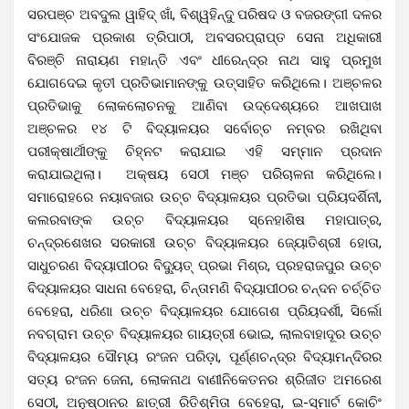
ସରପଞ୍ଚ ଅବଦୁଲ ୱାହିଦ୍ ଖାଁ, ବିଶ୍ୱହିନ୍ଦୁ ପରିଷଦ ଓ ବଜରଙ୍ଗୀ ଦଳର
ସଂଯୋଜକ ପ୍ରକାଶ ତ୍ରିପାଠୀ, ଅବସରପ୍ରାପ୍ତ ସେନା ଅଧିକାରୀ
ବିରଞ୍ଚି ନାରାୟଣ ମହାନ୍ତି ଏବଂ ଧୀରେନ୍ଦ୍ର ନାଥ ସାହୁ ପ୍ରମୁଖ
ଯୋଗଦେଇ କୃତୀ ପ୍ରତିଭାମାନଙ୍କୁ ଉତ୍ସାହିତ କରିଥିଲେ।‌ ଅଞ୍ଚଳର
ପ୍ରତିଭାକୁ ଲୋକଲୋଚନକୁ ଆଣିବା ଉଦ୍ଦେଶ୍ୟରେ ଆଖପାଖ
ଅଞ୍ଚଳର ୧୪ ଟି ବିଦ୍ୟାଳୟର ସର୍ବୋଚ୍ଚ ନମ୍ବର ରଖିଥିବା
ପରୀକ୍ଷାର୍ଥୀଙ୍କୁ ଚିହ୍ନଟ କରାଯାଇ ଏହି ସମ୍ମାନ ପ୍ରଦାନ
କରାଯାଇଥିଲା। ଅକ୍ଷୟ ସେଠୀ ମଞ୍ଚ ପରିଚାଳନା କରିଥିଲେ।
ସମାରୋହରେ ନୟାବଜାର ଉଚ୍ଚ ବିଦ୍ୟାଳୟର ପ୍ରତିଭା ପ୍ରିୟଦର୍ଶିନୀ,
କଲରବାଙ୍କ ଉଚ୍ଚ ବିଦ୍ୟାଳୟର ସ୍ନେହାଶିଷ ମହାପାତ୍ର,
ଚନ୍ଦ୍ରଶେଖର ସରକାରୀ ଉଚ୍ଚ ବିଦ୍ୟାଳୟର ଜ୍ୟୋତିଶ୍ରୀ ହୋତା,
ସାଧୁଚରଣ ବିଦ୍ୟାପୀଠର ବିଦ୍ୟୁତ୍ ପ୍ରଭା ମିଶ୍ର, ପ୍ରହରାଜପୁର ଉଚ୍ଚ
ବିଦ୍ୟାଳୟର ସାଧନା ବେହେରା, ଚିନ୍ତାମଣି ବିଦ୍ୟାପୀଠର ଚନ୍ଦନ ଚର୍ଚ୍ଚିତ
ବେହେରା, ଧରିଣା ଉଚ୍ଚ ବିଦ୍ୟାଳୟର ଯୋଗେଶ ପ୍ରିୟଦର୍ଶୀ, ସିର୍ଲୋ
ନବଗ୍ରାମ ଉଚ୍ଚ ବିଦ୍ୟାଳୟର ଗାୟତ୍ରୀ ଭୋଇ, ଲାଲବାହାଦୂର ଉଚ୍ଚ
ବିଦ୍ୟାଳୟର ସୌମ୍ୟ ରଂଜନ ପରିଡ଼ା, ପୂର୍ଣ୍ଣଚନ୍ଦ୍ର ବିଦ୍ୟାମନ୍ଦିରର
ସତ୍ୟ ରଂଜନ ଜେନା, ଲୋକନାଥ ବାଣୀନିକେତନର ଶ୍ରିଜୀତ ଅମରେଶ
ସେଠୀ, ଅନୁଷ୍ଠାନର ଛାତ୍ରୀ ରିତିଶ୍ମିତା ବେହେରା, ଇ-ସ୍ମାର୍ଟ କୋଚିଂ