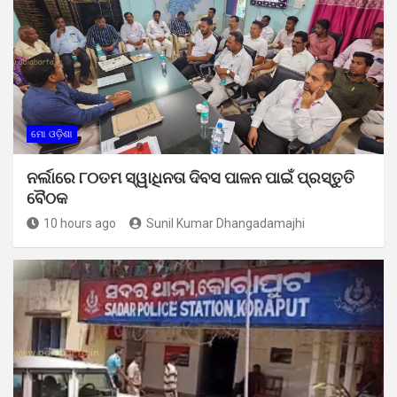
ମୋ ଓଡ଼ିଶା
ନର୍ଲାରେ ୮୦ତମ ସ୍ୱାଧିନତା ଦିବସ ପାଳନ ପାଇଁ ପ୍ରସ୍ତୁତି
ବୈଠକ
10 hours ago
Sunil Kumar Dhangadamajhi