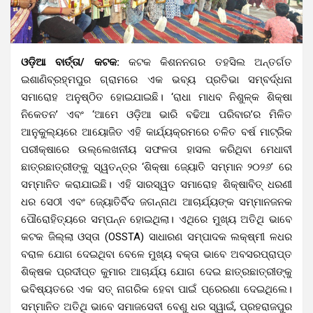
ଓଡ଼ିଆ ବାର୍ତ୍ତା/ କଟକ:
କଟକ କିଶନନଗର ତହସିଲ ଅନ୍ତର୍ଗତ
ଇଶାଣିବ୍ରହ୍ମପୁର ଗ୍ରାମରେ ଏକ ଭବ୍ୟ ପ୍ରତିଭା ସମ୍ବର୍ଦ୍ଧନା
ସମାରୋହ ଅନୁଷ୍ଠିତ ହୋଇଯାଇଛି। ‘ରାଧା ମାଧବ ନିଶୁଳ୍କ ଶିକ୍ଷା
ନିକେତନ’ ଏବଂ ‘ଆମେ ଓଡ଼ିଆ ଭାରି ବଢିଆ ପରିବାର’ର ମିଳିତ
ଆନୁକୁଲ୍ୟରେ ଆୟୋଜିତ ଏହି କାର୍ଯ୍ୟକ୍ରମରେ ଚଳିତ ବର୍ଷ ମାଟ୍ରିକ
ପରୀକ୍ଷାରେ ଉଲ୍ଲେଖନୀୟ ସଫଳତା ହାସଲ କରିଥିବା ମେଧାବୀ
ଛାତ୍ରଛାତ୍ରୀଙ୍କୁ ସ୍ୱତନ୍ତ୍ର ‘ଶିକ୍ଷା ଜ୍ୟୋତି ସମ୍ମାନ ୨୦୨୬’ ରେ
ସମ୍ମାନିତ କରାଯାଇଛି।‌ ଏହି ସାରସ୍ୱତ ସମାରୋହ ଶିକ୍ଷାବିତ୍ ଧରଣୀ
ଧର ସେଠୀ ଏବଂ ଜ୍ୟୋତିର୍ବିଦ ଜଗନ୍ନାଥ ଆଚାର୍ଯ୍ୟଙ୍କ ସମ୍ମାନଜନକ
ପୌରୋହିତ୍ୟରେ ସମ୍ପନ୍ନ ହୋଇଥିଲା। ଏଥିରେ ମୁଖ୍ୟ ଅତିଥି ଭାବେ
କଟକ ଜିଲ୍ଲା ଓସ୍ତା (OSSTA) ସାଧାରଣ ସମ୍ପାଦକ ଲକ୍ଷ୍ମୀ ଳଧର
ବରାଳ ଯୋଗ ଦେଇଥିବା ବେଳେ ମୁଖ୍ୟ ବକ୍ତା ଭାବେ ଅବସରପ୍ରାପ୍ତ
ଶିକ୍ଷକ ପ୍ରଦୀପ୍ତ କୁମାର ଆଚାର୍ଯ୍ୟ ଯୋଗ ଦେଇ ଛାତ୍ରଛାତ୍ରୀଙ୍କୁ
ଭବିଷ୍ୟତରେ ଏକ ସତ୍ ନାଗରିକ ହେବା ପାଇଁ ପ୍ରେରଣା ଦେଇଥିଲେ।
ସମ୍ମାନିତ ଅତିଥି ଭାବେ ସମାଜସେବୀ ବେଣୁ ଧର ସ୍ୱାଇଁ, ପ୍ରହରାଜପୁର