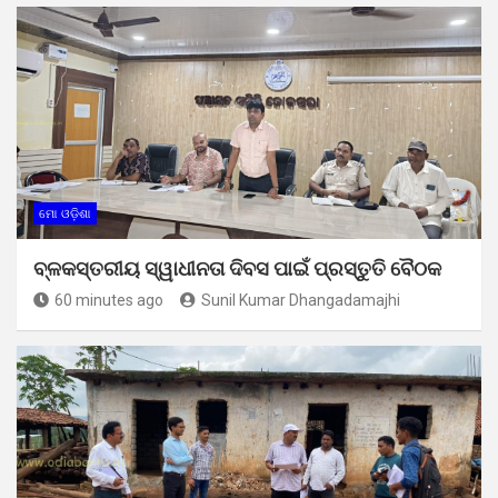
ମୋ ଓଡ଼ିଶା
ବ୍ଳକସ୍ତରୀୟ ସ୍ୱାଧୀନତା ଦିବସ ପାଇଁ ପ୍ରସ୍ତୁତି ବୈଠକ
60 minutes ago
Sunil Kumar Dhangadamajhi