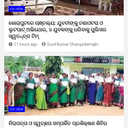
ମୋ ଓଡ଼ିଶା
କୋରାପୁଟରେ ଚାଞ୍ଚଲ୍ୟ: ଯୁବତୀଙ୍କୁ ଟଣାଓଟରା ଓ
ଲୁଟପାଟ୍ ଅଭିଯୋଗ, ୪ ଯୁବକଙ୍କୁ ଧରିବାକୁ ପୁଲିସର
ସ୍ୱତନ୍ତ୍ର ଟିମ୍
11 hours ago
Sunil Kumar Dhangadamajhi
ମୋ ଓଡ଼ିଶା
ନିରାପତ୍ତା ଓ ସ୍ୱଚ୍ଛତା ସମ୍ପର୍କିତ ପ୍ରଶିକ୍ଷଣ ଶିବିର