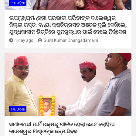
ମୋ ଓଡ଼ିଶା
ଉପମୁଖ୍ୟମନ୍ତ୍ରୀ ପ୍ରଭାତୀ ପରିଡାଙ୍କ ବାଲେଶ୍ୱର
ଜିଲ୍ଲା ଗସ୍ତ: ବନ୍ୟା କ୍ଷତିଗ୍ରସ୍ତ ଅଞ୍ଚଳ ବୁଲି ଦେଖିଲେ,
ଯୁଦ୍ଧକାଳୀନ ଭିତ୍ତିରେ ପୁନରୁଦ୍ଧାର ପାଇଁ ଦେଲେ ନିର୍ଦ୍ଦେଶ
1 day ago
Sunil Kumar Dhangadamajhi
ମୋ ଓଡ଼ିଶା
ସମାଜବାଦୀ ପାର୍ଟି ପକ୍ଷରୁ ପାଳିତ ହେଲା ଛୋଟ ଲୋହିଆ
ଜନେଶ୍ୱର ମିଶ୍ରଙ୍କ ଜନ୍ମ ଦିବସ