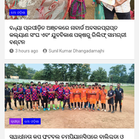
ମୋ ଓଡ଼ିଶା
ବନ୍ୟା ପ୍ରପୀଡ଼ିତ ଅଞ୍ଚଳରେ ନାବାର୍ଡ ଅବସରପ୍ରାପ୍ତ
କଲ୍ୟାଣ ସଂଘ ଏବଂ ଯୁବବିକାଶ ପକ୍ଷରୁ ରିଲିଫ୍ ସାମଗ୍ରୀ
ବଣ୍ଟନ
3 hours ago
Sunil Kumar Dhangadamajhi
କ୍ରୀଡ଼ା
ମୋ ଓଡ଼ିଶା
ସ୍ୱାଧୀନତା କପ ଫୁଟବଲ ଚମ୍ପିୟାନସିପରେ ବାଲିଗୁଡା ଓ