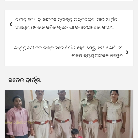
Post
ଗରୀବ ମେଧାବୀ ଛାତ୍ରଛାତ୍ରୀଙ୍କୁ ଉଚ୍ଚଶିକ୍ଷା ପାଇଁ ଆର୍ଥିକ
navigation
ସହାୟତା ପ୍ରଦାନ କରିବ ପ୍ରେରଣା ସ୍ଵେଚ୍ଛାସେବୀ ସଂସ୍ଥା
ଇନ୍ଦ୍ରାବତୀ ଜଳ ଭଣ୍ଡାରରେ ନିର୍ମାଣ ହେବ ସେତୁ; ୧୨୫ କୋଟି ୬୧
ଲକ୍ଷ ବ୍ୟୟ ଅଟକଳ ମଞ୍ଜୁର
ସତେଜ ବାର୍ତ୍ତା