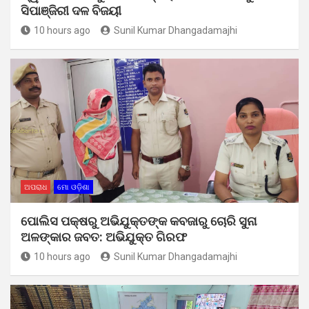
ସିପାଞ୍ଜିରୀ ଦଳ ବିଜୟୀ
10 hours ago
Sunil Kumar Dhangadamajhi
ଅପରାଧ
ମୋ ଓଡ଼ିଶା
ପୋଲିସ ପକ୍ଷରୁ ଅଭିଯୁକ୍ତଙ୍କ କବଜାରୁ ଚୋରି ସୁନା
ଅଳଙ୍କାର ଜବତ: ଅଭିଯୁକ୍ତ ଗିରଫ
10 hours ago
Sunil Kumar Dhangadamajhi