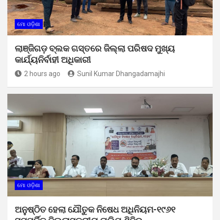
ମୋ ଓଡ଼ିଶା
ଲାଞ୍ଜିଗଡ଼ ବ୍ଲକ ଗସ୍ତରେ ଜିଲ୍ଲା ପରିଷଦ ମୁଖ୍ୟ
କାର୍ଯ୍ୟନିର୍ବାହୀ ଅଧିକାରୀ
2 hours ago
Sunil Kumar Dhangadamajhi
ମୋ ଓଡ଼ିଶା
ଅନୁଷ୍ଠିତ ହେଲା ଯୌତୁକ ନିଷେଧ ଅଧିନିୟମ-୧୯୬୧