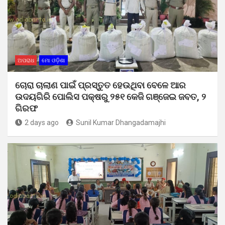
ଅପରାଧ
ମୋ ଓଡ଼ିଶା
ଚୋରା ଚାଲାଣ ପାଇଁ ପ୍ରସ୍ତୁତ ହେଉଥିବା ବେଳେ ଆର
ଉଦୟଗିରି ପୋଲିସ ପକ୍ଷରୁ ୨୫୧ କେଜି ଗଞ୍ଜେଇ ଜବତ, ୨
ଗିରଫ
2 days ago
Sunil Kumar Dhangadamajhi