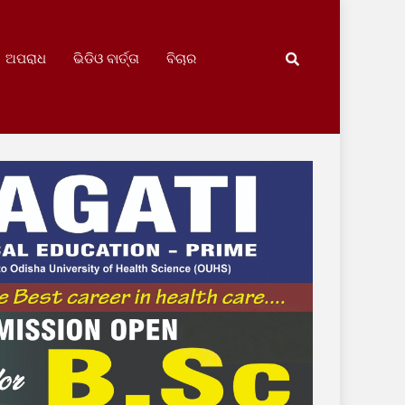
ଅପରାଧ
ଭିଡିଓ ବାର୍ତ୍ତା
ବିଚାର