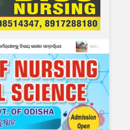
୍ବର୍ଦ୍ଧନା
ସୋଇଥିବା ସମୟରେ ଘରଭାଙ୍ଗି ଦେଲେ ହାତୀପଲ: ସ୍ୱା