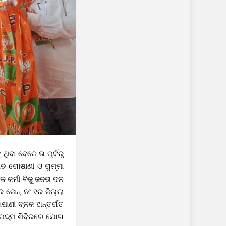
ଥିବା ବେଳେ ତା ପୂର୍ବରୁ
େତ ଗୋଷାଣୀ ଓ ଗୁମ୍ମା
 କର୍ମୀ ବିଜୁ ଜନତା ଦଳ
ର ଜୋନ୍ ନଂ ୧ର ଜିଲ୍ଲା
ଷାଣୀ ବ୍ଳକ ଅନ୍ତର୍ଗତ
ଇ ପଦ୍ମ ଶିବିରରେ ଯୋଗ