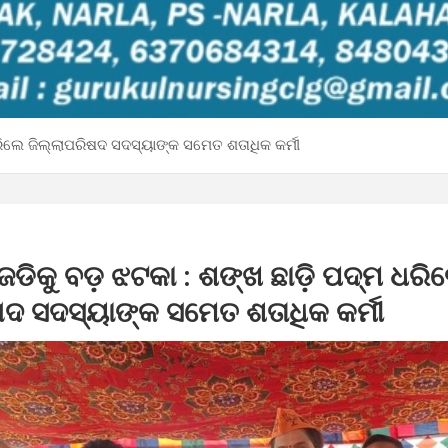
ଧରିଲେ ଜିଲ୍ଲାପରିଷଦ ସଦସ୍ୟାଙ୍କ ସମେତ ଶତାଧିକ କର୍ମୀ
େଡିକୁ ବଡ଼ ଝଟକା : ଶଙ୍ଖ ଛାଡ଼ି ପଦ୍ମ ଧରି
ଷଦ ସଦସ୍ୟାଙ୍କ ସମେତ ଶତାଧିକ କର୍ମୀ