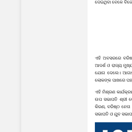
ଦେଇଥିବା ବେଳେ ବିଜେପ
ଏହି ଅବସରରେ ବରିଷ୍ଠ
ଆଦର୍ଶ ଓ ରାଜ୍ୟ ମୁଖ୍
ଯୋଗ ଦେଲେ। ଆଗାମୀ 
ଲୋକଙ୍କ ପାଖରେ ପହଞ୍
ଏହି ମିଶ୍ରଣ କାର୍ଯକ
ଉପ ସଭାପତି ଶ୍ରୀ କେ
କିରଣ, ବରିଷ୍ଠ ନେତା 
ସଭାପତି ଓ ଯୁବ ସଭାପ