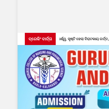
ବ୍ରେକିଂ ବାର୍ତ୍ତା
ଗଲା ରାସ୍ତାର ପାର୍ଶ୍ୱ, ସୃଷ୍ଟି ହେଲା ବିରାଟକାୟ ଗର୍ତ୍ତ, ତୁରନ୍ତ ମରାମତି ଦାବି