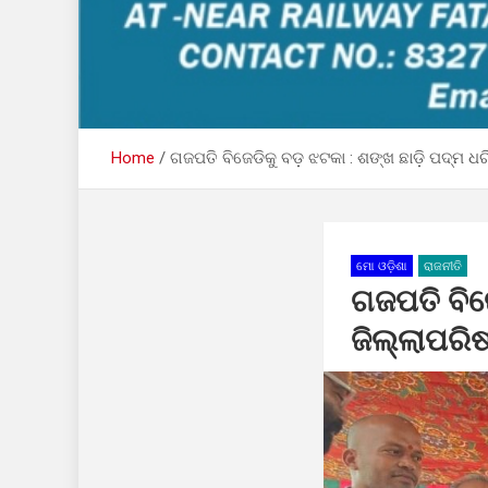
Home
ଗଜପତି ବିଜେଡିକୁ ବଡ଼ ଝଟକା : ଶଙ୍ଖ ଛାଡ଼ି ପଦ୍ମ 
ମୋ ଓଡ଼ିଶା
ରାଜନୀତି
ଗଜପତି ବିଜ
ଜିଲ୍ଲାପରି