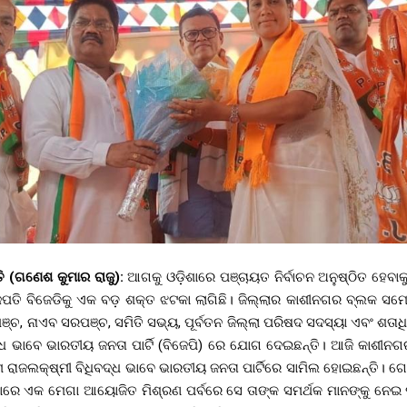
ପତି (ଗଣେଶ କୁମାର ରାଜୁ):
ଆଗକୁ ଓଡ଼ିଶାରେ ପଞ୍ଚାୟତ ନିର୍ବାଚନ ଅନୁଷ୍ଠିତ ହେବାକୁ 
ତି ବିଜେଡିକୁ ଏକ ବଡ଼ ଶକ୍ତ ଝଟକା ଲାଗିଛି। ଜିଲ୍ଲାର କାଶୀନଗର ବ୍ଲକ ସମ
, ନାଏବ ସରପଞ୍ଚ, ସମିତି ସଭ୍ୟ, ପୂର୍ବତନ ଜିଲ୍ଲା ପରିଷଦ ସଦସ୍ୟା ଏବଂ ଶତାଧିକ
ିବଦ୍ଧ ଭାବେ ଭାରତୀୟ ଜନତା ପାର୍ଟି (ବିଜେପି) ରେ ଯୋଗ ଦେଇଛନ୍ତି। ଆଜି କାଶୀନଗ
ରାଜଲକ୍ଷ୍ମୀ ବିଧିବଦ୍ଧ ଭାବେ ଭାରତୀୟ ଜନତା ପାର୍ଟିରେ ସାମିଲ ହୋଇଛନ୍ତି। ଗୋ
ଠାରେ ଏକ ମେଗା ଆୟୋଜିତ ମିଶ୍ରଣ ପର୍ବରେ ସେ ତାଙ୍କ ସମର୍ଥକ ମାନଙ୍କୁ ନେ