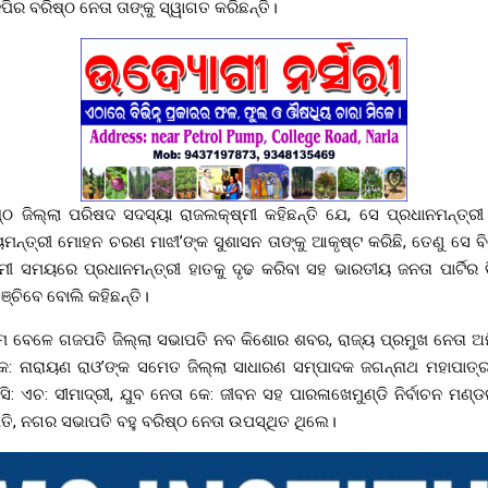
ିର ବରିଷ୍ଠ ନେତା ତାଙ୍କୁ ସ୍ୱାଗତ କରିଛନ୍ତି।
 ଜିଲ୍ଲା ପରିଷଦ ସଦସ୍ୟା ରାଜଲକ୍ଷ୍ମୀ କହିଛନ୍ତି ଯେ, ସେ ପ୍ରଧାନମନ୍ତ୍ର
ୟମନ୍ତ୍ରୀ ମୋହନ ଚରଣ ମାଝୀ’ଙ୍କ ସୁଶାସନ ତାଙ୍କୁ ଆକୃଷ୍ଟ କରିଛି, ତେଣୁ ସେ ବିଜ
ସମୟରେ ପ୍ରଧାନମନ୍ତ୍ରୀ ହାତକୁ ଦୃଢ କରିବା ସହ ଭାରତୀୟ ଜନତା ପାର୍ଟିର 
ଚିବେ ବୋଲି କହିଛନ୍ତି।
୍ରମ ବେଳେ ଗଜପତି ଜିଲ୍ଲା ସଭାପତି ନବ କିଶୋର ଶବର, ରାଜ୍ୟ ପ୍ରମୁଖ ନେତା ଅମ
: ନାରାୟଣ ରାଓ’ଙ୍କ ସମେତ ଜିଲ୍ଲା ସାଧାରଣ ସମ୍ପାଦକ ଜଗନ୍ନାଥ ମହାପାତ୍ର
ସି: ଏଚ: ସୀମାଦ୍ରୀ, ଯୁବ ନେତା କେ: ଜୀବନ ସହ ପାରଳାଖେମୁଣ୍ଡି ନିର୍ବାଚନ ମଣ
ତି, ନଗର ସଭାପତି ବହୁ ବରିଷ୍ଠ ନେତା ଉପସ୍ଥିତ ଥିଲେ।