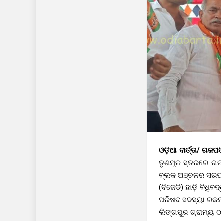
ଓଡ଼ିଆ ବାର୍ତ୍ତା/ ଗଜ
ତୃଣମୂଳ ସ୍ତରରେ ଗଜପ
ବ୍ଲକ ଅଞ୍ଚଳର ସରପଞ୍ଚ
(ବିଜେଡି) ଛାଡ଼ି ବିଧ
ପରିଷଦ ସଦସ୍ୟା ରକମ 
ଲିଙ୍ଗପୁର ଗ୍ରାମ୍ୟ 