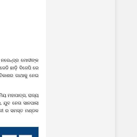
ୀ ନରେନ୍ଦ୍ର ମୋଦୀଙ୍କ
େଡି ଛାଡ଼ି ବିଜେପି ରେ
ବିକାଶର ଗାଥାକୁ ନେଇ
ିୟ ମହାପାତ୍ର, ରାଜ୍ୟ
, ଯୁବ ନେତା ସାନପାଲା
୍ଡଳୀ ର ସମସ୍ତ ମଣ୍ଡଳ