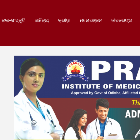
କଳା-ସଂସ୍କୃତି
ସାହିତ୍ୟ
କ୍ରୀଡ଼ା
ମନୋରଞ୍ଜନ
ଜୀବନରଙ୍ଗ