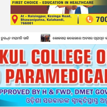
କୋକସରା କଲେଜରେ ଅବସର ପ୍ରାପ୍ତ କର୍ମଚାରୀଙ୍କୁ ବିଦାୟ କାଳୀନ ସମ