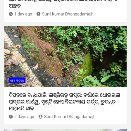
ଆହତ
1 day ago
Sunil Kumar Dhangadamajhi
ମୋ ଓଡ଼ିଶା
ବିପଦରେ ବନ୍ଧପାରି-ଲାଞ୍ଜିଗଡ଼ ରାସ୍ତା: ବର୍ଷାରେ ଧୋଇଗଲା
ରାସ୍ତାର ପାର୍ଶ୍ୱ, ସୃଷ୍ଟି ହେଲା ବିରାଟକାୟ ଗର୍ତ୍ତ, ତୁରନ୍ତ
ମରାମତି ଦାବି
2 days ago
Sunil Kumar Dhangadamajhi