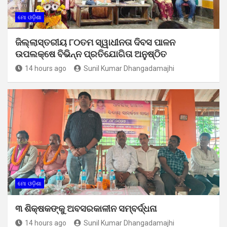
ମୋ ଓଡ଼ିଶା
ଜିଲ୍ଲାସ୍ତରୀୟ ୮୦ତମ ସ୍ୱାଧୀନତା ଦିବସ ପାଳନ
ଉପଲକ୍ଷେ ବିଭିନ୍ନ ପ୍ରତିଯୋଗିତା ଅନୁଷ୍ଠିତ
14 hours ago
Sunil Kumar Dhangadamajhi
ମୋ ଓଡ଼ିଶା
୩ ଶିକ୍ଷକଙ୍କୁ ଅବସରକାଳୀନ ସମ୍ବର୍ଦ୍ଧନା
14 hours ago
Sunil Kumar Dhangadamajhi