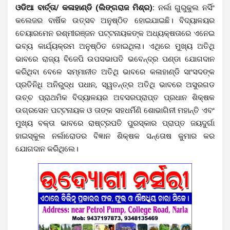
ଓଡିଆ ବାର୍ତ୍ତା/ କଳାହାଣ୍ଡି (ଲିଙ୍ଗରାଜ ମିଶ୍ର):
ନର୍ଲା ଗୁରୁକୁଲ ନର୍ସିଂ
କଲେଜର ବାର୍ଷିକ ଉତ୍ସବ ଅନୁଷ୍ଠିତ ହୋଇଯାଇଛି। ବିଦ୍ୟାଳୟର
ଚେୟାରମେନ ରଶ୍ମୀରଞ୍ଜନ ପଟ୍ଟନାୟକଙ୍କ ଅଧ୍ୟକ୍ଷତାରେ ଏନେଇ
ଭବ୍ୟ କାର୍ଯ୍ୟକ୍ରମ ଅନୁଷ୍ଠିତ ହୋଇଥିଲା। ଏଥିରେ ମୁଖ୍ୟ ଅତିଥି
ଭାବରେ ରାଜ୍ୟ ବିଜେପି ଉପସଭାପତି ଭବେନ୍ଦ୍ର ପଣ୍ଡା ଯୋଗଦାନ
କରିଥିବା ବେଳେ ସମ୍ମାନୀତ ଅତିଥି ଭାବରେ କଳାହାଣ୍ଡି ସାଂସଦଙ୍କ
ପ୍ରତିନିଧି ଅନିରୁଦ୍ଧ ପଧାନ, ସ୍ୱତନ୍ତ୍ର ଅତିଥି ଭାବରେ ଅସୁରଗଡ
ଉଚ୍ଚ ପ୍ରାଥମିକ ବିଦ୍ୟାଳୟର ଅବସରପ୍ରାପ୍ତ ପ୍ରଧାନ ଶିକ୍ଷକ
ଉଗ୍ରସେନ ପଟ୍ଟନାୟକ ଓ ତାଙ୍କ ସହଧର୍ମିଣି ଶୋଭାଗିନୀ ମହାନ୍ତି ଏବଂ
ମୁଖ୍ୟ ବକ୍ତା ଭାବରେ ରାଷ୍ଟ୍ରପତି ପୁରସ୍କାର ପ୍ରାପ୍ତ ଜୟଦୁର୍ଗା
ହାଇସ୍କୁଲ ନର୍ଲାରୋଡର ବିଜ୍ଞାନ ଶିକ୍ଷକ ସନ୍ତୋଷ କୁମାର କର
ଯୋଗଦାନ କରିଥିଲେ।