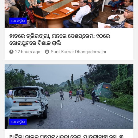
ମୋ ଓଡ଼ିଶା
ହାତରେ ତ୍ରିରଙ୍ଗା, ମନରେ ଦେଶପ୍ରେମ: ୧୦ରେ
କୋରାପୁଟରେ ବିଶାଳ ରାଲି
22 hours ago
Sunil Kumar Dhangadamajhi
ମୋ ଓଡ଼ିଶା
ଆର୍ଟିଗା କାରକୁ ପଛପଟୁ ଧକ୍କା ଦେଲା ଯାତ୍ରୀବାହୀ ବସ, ୩