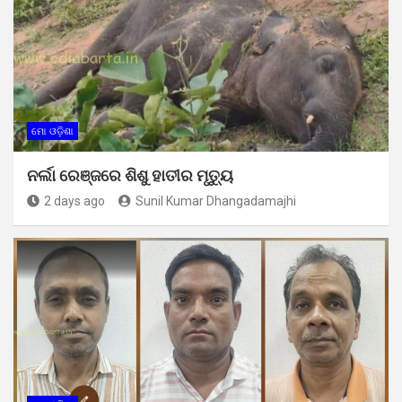
ମୋ ଓଡ଼ିଶା
ନର୍ଲା ରେଞ୍ଜରେ ଶିଶୁ ହାତୀର ମୃତ୍ୟୁ
2 days ago
Sunil Kumar Dhangadamajhi