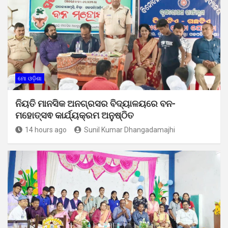
ମୋ ଓଡ଼ିଶା
ନିୟତି ମାନସିକ ଅନଗ୍ରସର ବିଦ୍ୟାଳୟରେ ବନ-
ମହୋତ୍ସଵ କାର୍ଯ୍ୟକ୍ରମ ଅନୁଷ୍ଠିତ
14 hours ago
Sunil Kumar Dhangadamajhi