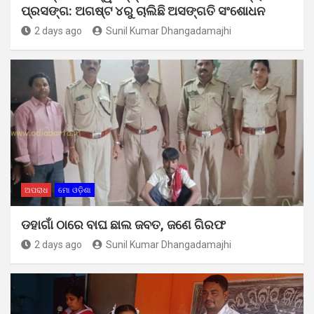
ପ୍ରସଙ୍ଗ: ଅଗଷ୍ଟ ୪ରୁ ଚାଲିଛି ଅସଙ୍ଗତି ସଂଶୋଧନ
2 days ago
Sunil Kumar Dhangadamajhi
ଅପରାଧ
ମୋ ଓଡ଼ିଶା
ଡହାଗାଁ ଠାରେ ବାଘ ଛାଲ ଜବତ, ଜଣେ ଗିରଫ
2 days ago
Sunil Kumar Dhangadamajhi