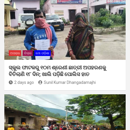
ଅପରାଧ
ବିଚାର
ମୋ ଓଡ଼ିଶା
ସ୍କୁଲ ଫାଟକରୁ ୧୦ମ ଶ୍ରେଣୀ ଛାତ୍ରୀ ଅପହରଣକୁ
ବିତିଲାଣି ୧୮ ଦିନ; ଖାଲି ପଡ଼ିଛି ପୋଲିସ ହାତ
2 days ago
Sunil Kumar Dhangadamajhi