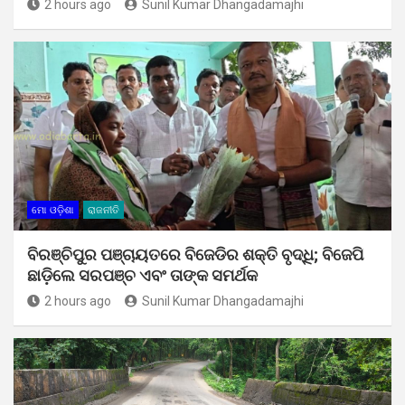
2 hours ago
Sunil Kumar Dhangadamajhi
ମୋ ଓଡ଼ିଶା
ରାଜନୀତି
ବିରଞ୍ଚିପୁର ପଞ୍ଚାୟତରେ ବିଜେଡିର ଶକ୍ତି ବୃଦ୍ଧି; ବିଜେପି
ଛାଡ଼ିଲେ ସରପଞ୍ଚ ଏବଂ ତାଙ୍କ ସମର୍ଥକ
2 hours ago
Sunil Kumar Dhangadamajhi