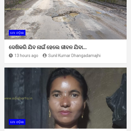
ମୋ ଓଡ଼ିଶା
ଦେଖିକରି ଯିବ ନାଇଁ ହେଲେ ଜୀବନ ଯିବା…
13 hours ago
Sunil Kumar Dhangadamajhi
ମୋ ଓଡ଼ିଶା