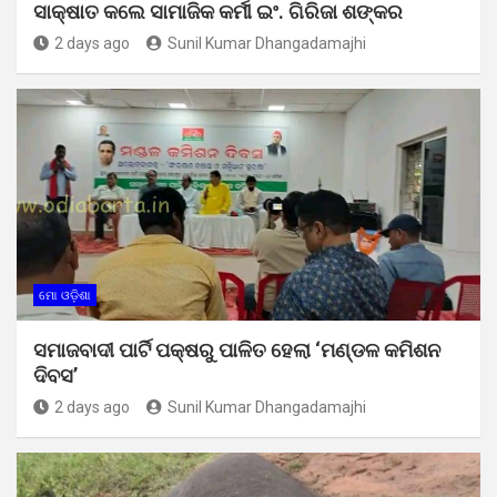
ସାକ୍ଷାତ କଲେ ସାମାଜିକ କର୍ମୀ ଇଂ. ଗିରିଜା ଶଙ୍କର
2 days ago
Sunil Kumar Dhangadamajhi
ମୋ ଓଡ଼ିଶା
ସମାଜବାଦୀ ପାର୍ଟି ପକ୍ଷରୁ ପାଳିତ ହେଲା ‘ମଣ୍ଡଳ କମିଶନ
ଦିବସ’
2 days ago
Sunil Kumar Dhangadamajhi