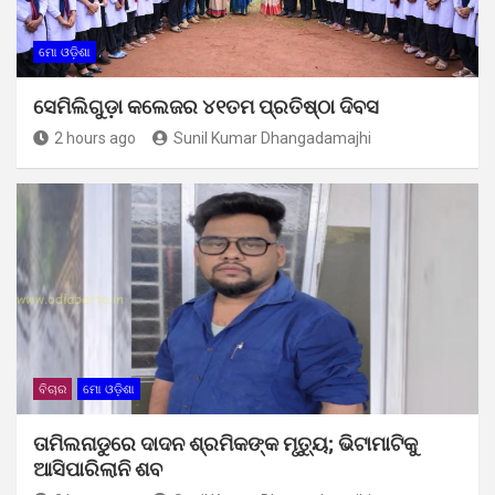
ମୋ ଓଡ଼ିଶା
ସେମିଲିଗୁଡ଼ା କଲେଜର ୪୧ତମ ପ୍ରତିଷ୍ଠା ଦିବସ
2 hours ago
Sunil Kumar Dhangadamajhi
ବିଚାର
ମୋ ଓଡ଼ିଶା
ତାମିଲନାଡୁରେ ଦାଦନ ଶ୍ରମିକଙ୍କ ମୃତ୍ୟୁ; ଭିଟାମାଟିକୁ
ଆସିପାରିଲାନି ଶବ