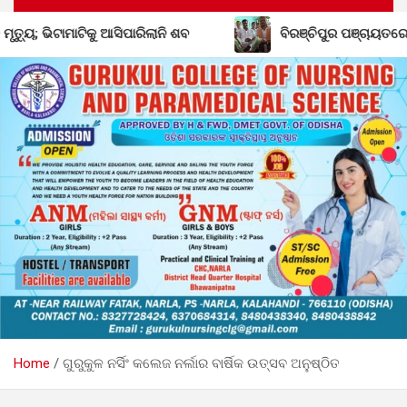
ବିରଞ୍ଚିପୁର ପଞ୍ଚାୟତରେ ବିଜେଡିର ଶକ୍ତି ବୃଦ୍ଧି; ବିଜେପି ଛାଡ଼
Home
ଗୁରୁକୁଳ ନର୍ସିଂ କଲେଜ ନର୍ଲାର ବାର୍ଷିକ ଉତ୍ସବ ଅନୁଷ୍ଠିତ