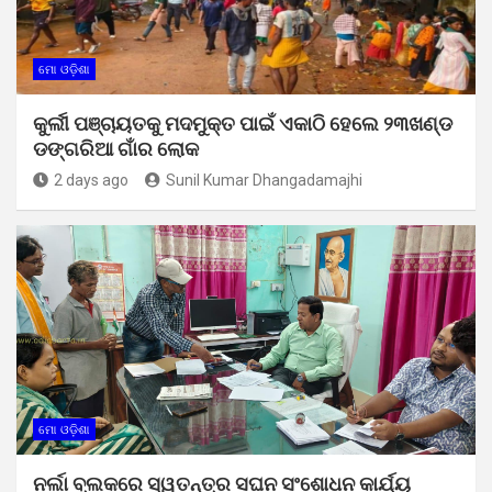
ମୋ ଓଡ଼ିଶା
କୁର୍ଲୀ ପଞ୍ଚାୟତକୁ ମଦମୁକ୍ତ ପାଇଁ ଏକାଠି ହେଲେ ୨୩ଖଣ୍ଡ
ଡଙ୍ଗରିଆ ଗାଁର ଲୋକ
2 days ago
Sunil Kumar Dhangadamajhi
ମୋ ଓଡ଼ିଶା
ନର୍ଲା ବ୍ଲକରେ ସ୍ୱତନ୍ତ୍ର ସଘନ ସଂଶୋଧନ କାର୍ଯ୍ୟ