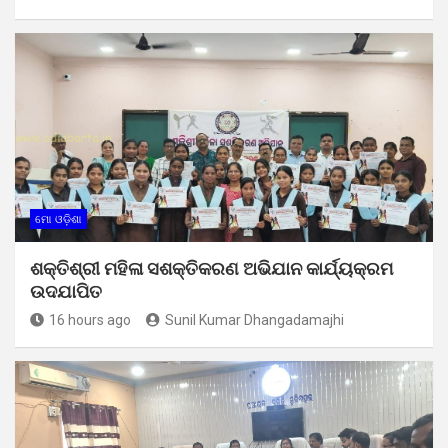
ମୋ ଓଡ଼ିଶା
ଶକ୍ତିଶ୍ରୀ ମହିଳା ସଶକ୍ତିକରଣ ଅଭିଯାନ କାର୍ଯ୍ୟକ୍ରମ
ଉଦଯାପିତ
16 hours ago
Sunil Kumar Dhangadamajhi