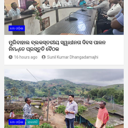
ମୋ ଓଡ଼ିଶା
ମୁରିବାହାଲ ବ୍ଲକସ୍ତରୀୟ ସ୍ୱାଧୀନତା ଦିବସ ପାଳନ
ନିମନ୍ତେ ପ୍ରସ୍ତୁତି ବୈଠକ
16 hours ago
Sunil Kumar Dhangadamajhi
ମୋ ଓଡ଼ିଶା
ରାଜନୀତି