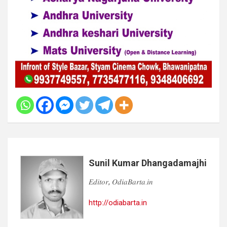
Sunil Kumar Dhangadamajhi
𝐸𝑑𝑖𝑡𝑜𝑟, 𝑂𝑑𝑖𝑎𝐵𝑎𝑟𝑡𝑎.𝑖𝑛
http://odiabarta.in