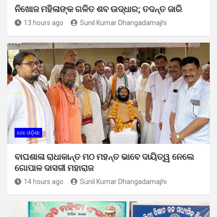
ନିଖୋଜ ମହିଳାଙ୍କ ଗଳିତ ଶବ ଉଦ୍ଧାର; ତଦନ୍ତ ଜାରି
13 hours ago
Sunil Kumar Dhangadamajhi
ମୋ ଓଡ଼ିଶା
ବାଘଶାଳା ରାଧାକାନ୍ତ ମଠ ମହନ୍ତ ଭାବେ ଦାୟିତ୍ୱ ନେଲେ
ଗୋପାଳ ଦାସଜୀ ମହାରାଜ
14 hours ago
Sunil Kumar Dhangadamajhi