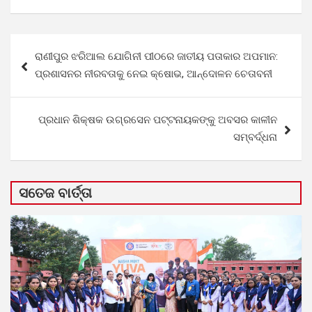
Post
ରାଣୀପୁର ଝରିଆଲ ଯୋଗିନୀ ପୀଠରେ ଜାତୀୟ ପତାକାର ଅପମାନ:
navigation
ପ୍ରଶାସନର ନୀରବତାକୁ ନେଇ କ୍ଷୋଭ, ଆନ୍ଦୋଳନ ଚେତାବନୀ
ପ୍ରଧାନ ଶିକ୍ଷକ ଉଗ୍ରସେନ ପଟ୍ଟନାୟକଙ୍କୁ ଅବସର କାଳୀନ
ସମ୍ବର୍ଦ୍ଧନା
ସତେଜ ବାର୍ତ୍ତା