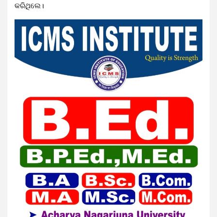
କରିଥିଲେ।