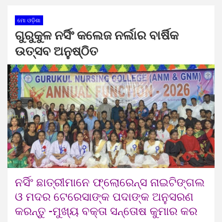
ମୋ ଓଡ଼ିଶା
ଗୁରୁକୁଳ ନର୍ସିଂ କଲେଜ ନର୍ଲାର ବାର୍ଷିକ
ଉତ୍ସବ ଅନୁଷ୍ଠିତ
ନର୍ସିଂ ଛାତ୍ରୀମାନେ ଫ୍ଲୋରେନ୍ସ ନାଇଟିଙ୍ଗଲ
ଓ ମଦର ଟେରେସାଙ୍କ ପଦାଙ୍କ ଅନୁସରଣ
କରନ୍ତୁ -ମୁଖ୍ୟ ବକ୍ତା ସନ୍ତୋଷ କୁମାର କର