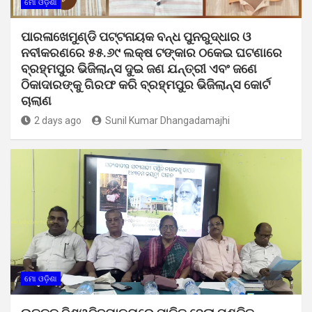
ମୋ ଓଡ଼ିଶା
ପାରଳାଖେମୁଣ୍ଡି ପଟ୍ଟନାୟକ ବନ୍ଧ ପୁନରୁଦ୍ଧାର ଓ
ନବୀକରଣରେ ୫୫.୬୯ ଲକ୍ଷ ଟଙ୍କାର ଠକେଇ ଘଟଣାରେ
ବ୍ରହ୍ମପୁର ଭିଜିଲାନ୍ସ ଦୁଇ ଜଣ ଯନ୍ତ୍ରୀ ଏବଂ ଜଣେ
ଠିକାଦାରଙ୍କୁ ଗିରଫ କରି ବ୍ରହ୍ମପୁର ଭିଜିଲାନ୍ସ କୋର୍ଟ
ଚାଲାଣ
2 days ago
Sunil Kumar Dhangadamajhi
ମୋ ଓଡ଼ିଶା