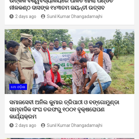
ଉତ୍କଳ ବିଶ୍ୱବିଦ୍ୟାଳୟରେ ପାଳିତ ହେଲା ପଣ୍ଡିତ
ନୀଳକଣ୍ଠ ଦାସଙ୍କ ୧୪୩ତମ ଜୟନ୍ତୀ ଉତ୍ସବ
2 days ago
Sunil Kumar Dhangadamajhi
ମୋ ଓଡ଼ିଶା
ସମାଜସେବୀ ଅନିଲ କୁମାର ତ୍ରିପାଠୀ ଓ ବଙ୍ଗୋମୁଣ୍ଡା
ସାମ୍ବାଦିକ ସଂଘ ତରଫରୁ ୧୦୦୧ ବୃକ୍ଷରୋପଣ
କାର୍ଯ୍ୟକ୍ରମ
2 days ago
Sunil Kumar Dhangadamajhi