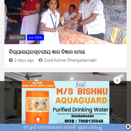
ଜ୍ଞାନ-ବିଜ୍ଞାନ
ମୋ ଓଡ଼ିଶା
ବିଦ୍ୟାଳୟରସ୍ତରୀୟ ଜ୍ଞାନ ବିଜ୍ଞାନ ମେଳା
2 days ago
Sunil Kumar Dhangadamajhi
x
ଏଠି ଛୁଇଁ ହ୍ଵାଟ୍ସଆପରେ ବ୍ରେକିଂ ନ୍ୟୁଜ ପାଆନ୍ତୁ
ମୋ ଓଡ଼ିଶା