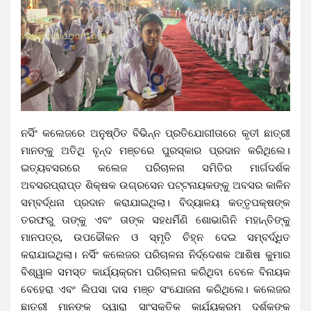
ନର୍ସିଂ କଲେଜରେ ଅନୁଷ୍ଠିତ ବିଭିନ୍ନ ପ୍ରତିଯୋଗୀତାରେ କୃତୀ ଛାତ୍ରୀ
ମାନଙ୍କୁ ଅତିଥି ବୃନ୍ଦ ମଞ୍ଚରେ ପୁରସ୍କାର ପ୍ରଦାନ କରିଥିଲେ।
ଇତ୍ୟବସରରେ କଲେଜ ପରିଚାଳନା ସମିତିର ମାର୍ଗଦର୍ଶକ
ଅବସରପ୍ରାପ୍ତ ଶିକ୍ଷକ ଉଗ୍ରସେନ ପଟ୍ଟନାୟକଙ୍କୁ ଅବସର କାଳିନ
ସମ୍ବର୍ଦ୍ଧନା ପ୍ରଦାନ କରାଯାଇଥିଲା। ବିଦ୍ୟାଳୟ କତ୍ତୃପକ୍ଷଙ୍କ
ତରଫରୁ ତାଙ୍କୁ ଏବଂ ତାଙ୍କ ସହଧର୍ମିଣି ଶୋଭାଗିନି ମହାନ୍ତିଙ୍କୁ
ମାନପତ୍ର, ଉପଢୌକନ ଓ ସ୍ମୃତି ଚିହ୍ନ ଦେଇ ସମ୍ବର୍ଦ୍ଧିତ
କରାଯାଇଥିଲା। ନର୍ସିଂ କଲେଜର ପରିଚାଳନା ନିର୍ଦ୍ଦେଶକ ଆଶିଷ କୁମାର
ବିଶ୍ୱାଳ ସମସ୍ତ କାର୍ଯ୍ୟକ୍ରମ ପରିଚାଳନା କରିଥିବା ବେଳେ ବିନାୟକ
ବେହେରା ଏବଂ ଲିପସା ଦାସ ମଞ୍ଚ ସଂଯୋଜନା କରିଥିଲେ। କଲେଜର
ଛାତ୍ରୀ ମାନଙ୍କ ଦ୍ୱାରା ସାଂସ୍କୃତିକ କାର୍ଯ୍ୟକ୍ରମ ଦର୍ଶକଙ୍କ