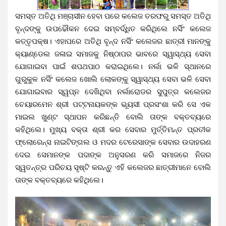
ସମସ୍ତ ଅତିଥି ମଞ୍ଚାସୀନ ହେବା ପରେ କଲେଜ ତରଫରୁ ସମସ୍ତ ଅତିଥି
ବୃନ୍ଦଙ୍କୁ ଉପଢୌକନ ଦେଇ ସମ୍ବର୍ଦ୍ଧିତ କରିଥିଲେ ନର୍ସିଂ କଲେଜ
କତ୍ତୃପକ୍ଷ। ଏହାପରେ ଅତିଥି ବୃନ୍ଦ ନର୍ସିଂ କଲେଜର ଛାତ୍ରୀ ମାନଙ୍କୁ
କ୍ୟାଣ୍ଡେଲ ଜଳାଇ ସମାଜକୁ ନିଷ୍ଠାପର ଭାବରେ ସ୍ୱାସ୍ଥ୍ୟ ସେବା
ଯୋଗାଇବା ପାଇଁ ଶପଥପାଠ କରାଇଥିଲେ। ନର୍ଲା ଭଳି ସ୍ଥାନରେ
ଗୁରୁକୁଳ ନର୍ସିଂ କଲେଜ ଖୋଲି ଲୋକଙ୍କୁ ସ୍ୱାସ୍ଥ୍ୟ ସେବା ଭଳି ସେବା
ଯୋଗାଇବାର ସ୍ୱପ୍ନ ଦେଖିଥିବା ନର୍ଲାରୋଡର ସୁପୁତ୍ର କଲେଜର
ଚେୟାରମେନ ଶ୍ରୀ ପଟ୍ଟନାୟକଙ୍କ ଭୂୟସୀ ପ୍ରସଂଶା କରି ସେ ଏକ
ମାଇଲ ଖୁଣ୍ଟ ସ୍ଥାପନ କରିଛନ୍ତି ବୋଲି ତାଙ୍କ ବକ୍ତବ୍ୟରେ
କହିଥିଲେ। ମୁଖ୍ୟ ବକ୍ତା ଶ୍ରୀ କର ସେବାର ମୁର୍ତ୍ତିମନ୍ତ ପ୍ରତୀକ
ଫ୍ଲୋରେନ୍ସ ନାଇଟିଙ୍ଗଲ ଓ ମଦର ଟେରେସାଙ୍କ ସେବାର ଉଦାହରଣ
ଦେଇ ସେମାନଙ୍କ ପଦାଙ୍କ ଅନୁସରଣ କରି ସମାଜରେ ନିଜର
ସ୍ୱତନ୍ତ୍ର ପରିଚୟ ସୃଷ୍ଟି କରନ୍ତୁ ଏହି କଲେଜର ଛାତ୍ରୀମାନେ ବୋଲି
ତାଙ୍କ ବକ୍ତବ୍ୟରେ କହିଥିଲେ।