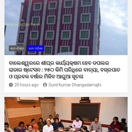
ଜ୍ଞାନ-ବିଜ୍ଞାନ
ମୋ ଓଡ଼ିଶା
ବାଲେଶ୍ୱରରେ ଶୀଘ୍ର କାର୍ଯ୍ୟକ୍ଷମ ହେବ ଡପଲର
ରାଡାର ଷ୍ଟେସନ : ୨୫୦ କିମି ପରିଧିରେ ବାତ୍ୟା, ବଜ୍ରପାତ
ଓ ପ୍ରବଳ ବର୍ଷାର ମିଳିବ ଆଗୁଆ ସୂଚନା
20 hours ago
Sunil Kumar Dhangadamajhi