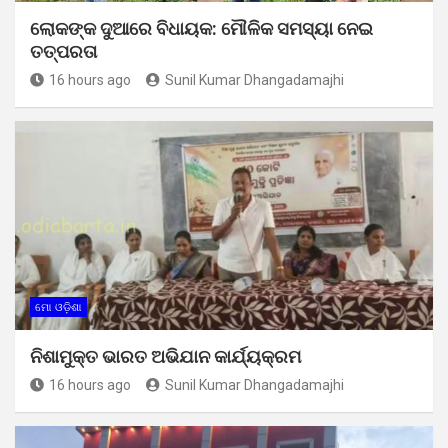
ଲୋକଙ୍କ ଦୁଆରେ ବିଧାୟକ: ମୌଳିକ ସମସ୍ୟା ନେଇ
ତତ୍ପରତା
16 hours ago
Sunil Kumar Dhangadamajhi
ମୋ ଓଡ଼ିଶା
ନିଶାମୁକ୍ତ ଭାରତ ଅଭିଯାନ କାର୍ଯ୍ୟକ୍ରମ
16 hours ago
Sunil Kumar Dhangadamajhi