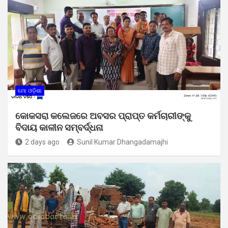
ମୋ ଓଡ଼ିଶା
କୋକସରା କଲେଜରେ ଅବସର ପ୍ରାପ୍ତ କର୍ମଚାରୀଙ୍କୁ
ବିଦାୟ କାଳୀନ ସମ୍ବର୍ଦ୍ଧନା
2 days ago
Sunil Kumar Dhangadamajhi