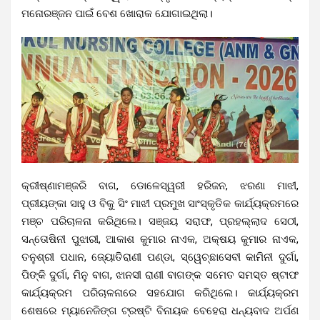
ମନୋରଞ୍ଜନ ପାଇଁ ବେଶ ଖୋରାକ ଯୋଗାଇଥିଲା।
କ୍ରୀଷ୍ଣାମଞ୍ଜରି ବାଗ, ଡୋଳେସ୍ୱରୀ ହରିଜନ, ଝରଣା ମାଝୀ,
ପ୍ରୀୟଙ୍କା ସାହୁ ଓ ବିକୁ ସିଂ ମାଝୀ ପ୍ରମୁଖ ସାଂସ୍କୃତିକ କାର୍ଯ୍ୟକ୍ରମରେ
ମଞ୍ଚ ପରିଚାଳନା କରିଥିଲେ। ସଞ୍ଜୟ ସରାଫ, ପ୍ରହଲ୍ଲାଦ ସେଠୀ,
ସନ୍ତୋଷିନୀ ପୁଝାରୀ, ଆକାଶ କୁମାର ନାଏକ, ଅକ୍ଷୟ କୁମାର ନାଏକ,
ତନୁଶ୍ରୀ ପଧାନ, ଜ୍ୟୋତିରାଣୀ ପଣ୍ଡା, ସ୍ୱେଚ୍ଛାସେବୀ କାମିନୀ ଦୁର୍ଗା,
ପିଙ୍କି ଦୁର୍ଗା, ମିନୁ ବାଗ, ଝାନସୀ ରାଣୀ ବାଗଙ୍କ ସମେତ ସମସ୍ତ ଷ୍ଟାଫ
କାର୍ଯ୍ୟକ୍ରମ ପରିଚାଳନାରେ ସହଯୋଗ କରିଥିଲେ। କାର୍ଯ୍ୟକ୍ରମ
ଶେଷରେ ମ୍ୟାନେଜିଙ୍ଗ ଟ୍ରଷ୍ଟି ବିନାୟକ ବେହେରା ଧନ୍ୟବାଦ ଅର୍ପଣ