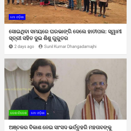
ମୋ ଓଡ଼ିଶା
ସୋଇଥିବା ସମୟରେ ଘରଭାଙ୍ଗି ଦେଲେ ହାତୀପଲ: ସ୍ୱାମୀ
ସ୍ତ୍ରୀ ସହିତ ଦୁଇ ଶିଶୁ ଗୁରୁତର
2 days ago
Sunil Kumar Dhangadamajhi
ଦେଶ-ବିଦେଶ
ମୋ ଓଡ଼ିଶା
ଅଞ୍ଚଳର ବିକାଶ ନେଇ ସାଂସଦ ଭର୍ତ୍ତୃହରି ମହତାବଙ୍କୁ