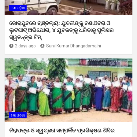
ମୋ ଓଡ଼ିଶା
କୋରାପୁଟରେ ଚାଞ୍ଚଲ୍ୟ: ଯୁବତୀଙ୍କୁ ଟଣାଓଟରା ଓ
ଲୁଟପାଟ୍ ଅଭିଯୋଗ, ୪ ଯୁବକଙ୍କୁ ଧରିବାକୁ ପୁଲିସର
ସ୍ୱତନ୍ତ୍ର ଟିମ୍
2 days ago
Sunil Kumar Dhangadamajhi
ମୋ ଓଡ଼ିଶା
ନିରାପତ୍ତା ଓ ସ୍ୱଚ୍ଛତା ସମ୍ପର୍କିତ ପ୍ରଶିକ୍ଷଣ ଶିବିର