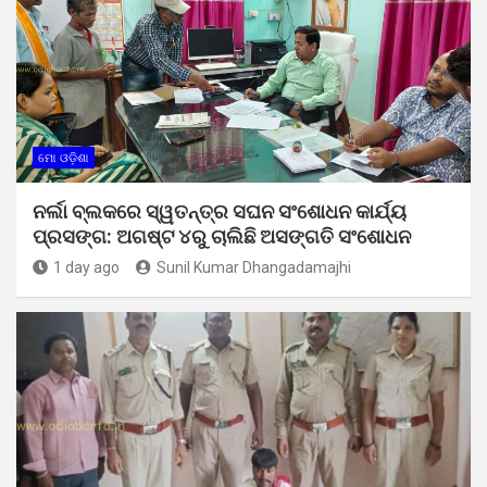
ମୋ ଓଡ଼ିଶା
ନର୍ଲା ବ୍ଲକରେ ସ୍ୱତନ୍ତ୍ର ସଘନ ସଂଶୋଧନ କାର୍ଯ୍ୟ
ପ୍ରସଙ୍ଗ: ଅଗଷ୍ଟ ୪ରୁ ଚାଲିଛି ଅସଙ୍ଗତି ସଂଶୋଧନ
1 day ago
Sunil Kumar Dhangadamajhi