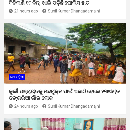
ବିତିଲାଣି ୧୮ ଦିନ; ଖାଲି ପଡ଼ିଛି ପୋଲିସ ହାତ
21 hours ago
Sunil Kumar Dhangadamajhi
ମୋ ଓଡ଼ିଶା
କୁର୍ଲୀ ପଞ୍ଚାୟତକୁ ମଦମୁକ୍ତ ପାଇଁ ଏକାଠି ହେଲେ ୨୩ଖଣ୍ଡ
ଡଙ୍ଗରିଆ ଗାଁର ଲୋକ
24 hours ago
Sunil Kumar Dhangadamajhi