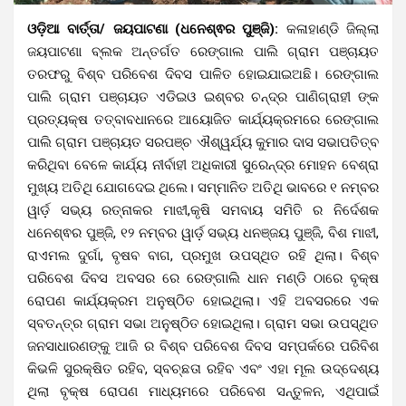
ଓଡ଼ିଆ ବାର୍ତ୍ତା/ ଜୟପାଟଣା (ଧନେଶ୍ଵର ପୁଞ୍ଜି):
କଳାହାଣ୍ଡି ଜିଲ୍ଲା
ଜୟପାଟଣା ବ୍ଲକ ଅନ୍ତର୍ଗତ ରେଙ୍ଗାଲ ପାଲି ଗ୍ରାମ ପଞ୍ଚାୟତ
ତରଫରୁ ବିଶ୍ବ ପରିବେଶ ଦିବସ ପାଳିତ ହୋଇଯାଇଅଛି। ରେଙ୍ଗାଲ
ପାଲି ଗ୍ରାମ ପଞ୍ଚାୟତ ଏଡିଇଓ ଇଶ୍ବର ଚନ୍ଦ୍ର ପାଣିଗ୍ରାହୀ ଙ୍କ
ପ୍ରତ୍ୟକ୍ଷ ତତ୍ବାବଧାନରେ ଆୟୋଜିତ କାର୍ଯ୍ୟକ୍ରମରେ ରେଙ୍ଗାଲ
ପାଲି ଗ୍ରାମ ପଞ୍ଚାୟତ ସରପଞ୍ଚ ଐଶ୍ୱର୍ଯ୍ୟ କୁମାର ଦାସ ସଭାପତିତ୍ବ
କରିଥିବା ବେଳେ କାର୍ଯ୍ୟ ନୀର୍ବାହୀ ଅଧିକାରୀ ସୁରେନ୍ଦ୍ର ମୋହନ ବେଶ୍ରା
ମୁଖ୍ୟ ଅତିଥି ଯୋଗଦେଇ ଥିଲେ। ସମ୍ମାନିତ ଅତିଥି ଭାବରେ ୧ ନମ୍ବର
ୱାର୍ଡ଼ ସଭ୍ୟ ରତ୍ନାକର ମାଝୀ,କୃଷି ସମବାୟ ସମିତି ର ନିର୍ଦେଶକ
ଧନେଶ୍ଵର ପୁଞ୍ଜି, ୧୨ ନମ୍ବର ୱାର୍ଡ଼ ସଭ୍ୟ ଧନଞ୍ଜୟ ପୁଞ୍ଜି, ବିଶ ମାଝୀ,
ରାଏମଲ ଦୁର୍ଗା, ବୃଷବ ବାଗ, ପ୍ରମୁଖ ଉପସ୍ଥିତ ରହି ଥିଲା। ବିଶ୍ବ
ପରିବେଶ ଦିବସ ଅବସର ରେ ରେଙ୍ଗାଲି ଧାନ ମଣ୍ଡି ଠାରେ ବୃକ୍ଷ
ରୋପଣ କାର୍ଯ୍ୟକ୍ରମ ଅନୁଷ୍ଠିତ ହୋଇଥିଲା। ଏହି ଅବସରରେ ଏକ
ସ୍ବତନ୍ତ୍ର ଗ୍ରାମ ସଭା ଅନୁଷ୍ଠିତ ହୋଇଥିଲା। ଗ୍ରାମ ସଭା ଉପସ୍ଥିତ
ଜନସାଧାରଣଙ୍କୁ ଆଜି ର ବିଶ୍ବ ପରିବେଶ ଦିବସ ସମ୍ପର୍କରେ ପରିବିଶ
କିଭଳି ସୁରକ୍ଷିତ ରହିବ, ସ୍ବଚ୍ଛତା ରହିବ ଏବଂ ଏହା ମୂଲ ଉଦ୍ଦେଶ୍ୟ
ଥିଲା ବୃକ୍ଷ ରୋପଣ ମାଧ୍ୟମରେ ପରିବେଶ ସନ୍ତୁଳନ, ଏଥିପାଇଁ