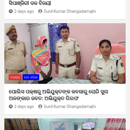
ସିପାଞ୍ଜିରୀ ଦଳ ବିଜୟୀ
2 days ago
Sunil Kumar Dhangadamajhi
ଅପରାଧ
ମୋ ଓଡ଼ିଶା
ପୋଲିସ ପକ୍ଷରୁ ଅଭିଯୁକ୍ତଙ୍କ କବଜାରୁ ଚୋରି ସୁନା
ଅଳଙ୍କାର ଜବତ: ଅଭିଯୁକ୍ତ ଗିରଫ
2 days ago
Sunil Kumar Dhangadamajhi