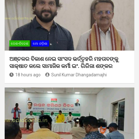
ଦେଶ-ବିଦେଶ
ମୋ ଓଡ଼ିଶା
ଅଞ୍ଚଳର ବିକାଶ ନେଇ ସାଂସଦ ଭର୍ତ୍ତୃହରି ମହତାବଙ୍କୁ
ସାକ୍ଷାତ କଲେ ସାମାଜିକ କର୍ମୀ ଇଂ. ଗିରିଜା ଶଙ୍କର
18 hours ago
Sunil Kumar Dhangadamajhi