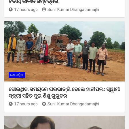
ବିଦାୟ କାଳୀନ ସମ୍ବର୍ଦ୍ଧନା
17 hours ago
Sunil Kumar Dhangadamajhi
ମୋ ଓଡ଼ିଶା
ସୋଇଥିବା ସମୟରେ ଘରଭାଙ୍ଗି ଦେଲେ ହାତୀପଲ: ସ୍ୱାମୀ
ସ୍ତ୍ରୀ ସହିତ ଦୁଇ ଶିଶୁ ଗୁରୁତର
17 hours ago
Sunil Kumar Dhangadamajhi