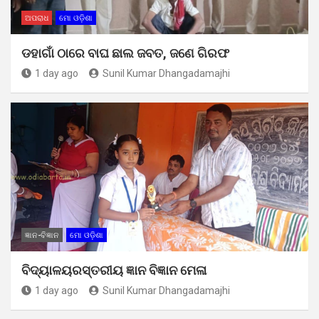
ଅପରାଧ
ମୋ ଓଡ଼ିଶା
ଡହାଗାଁ ଠାରେ ବାଘ ଛାଲ ଜବତ, ଜଣେ ଗିରଫ
1 day ago
Sunil Kumar Dhangadamajhi
ଜ୍ଞାନ-ବିଜ୍ଞାନ
ମୋ ଓଡ଼ିଶା
ବିଦ୍ୟାଳୟରସ୍ତରୀୟ ଜ୍ଞାନ ବିଜ୍ଞାନ ମେଳା
1 day ago
Sunil Kumar Dhangadamajhi