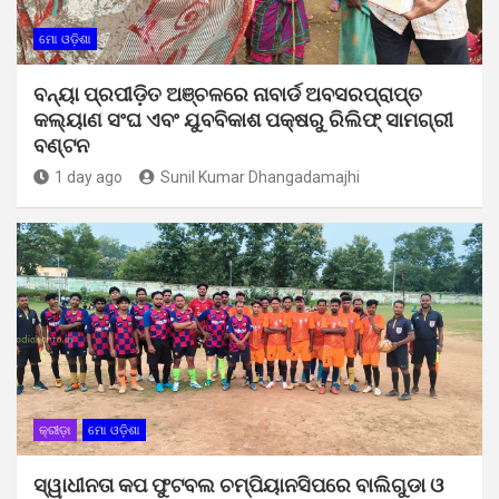
ମୋ ଓଡ଼ିଶା
ବନ୍ୟା ପ୍ରପୀଡ଼ିତ ଅଞ୍ଚଳରେ ନାବାର୍ଡ ଅବସରପ୍ରାପ୍ତ
କଲ୍ୟାଣ ସଂଘ ଏବଂ ଯୁବବିକାଶ ପକ୍ଷରୁ ରିଲିଫ୍ ସାମଗ୍ରୀ
ବଣ୍ଟନ
1 day ago
Sunil Kumar Dhangadamajhi
କ୍ରୀଡ଼ା
ମୋ ଓଡ଼ିଶା
ସ୍ୱାଧୀନତା କପ ଫୁଟବଲ ଚମ୍ପିୟାନସିପରେ ବାଲିଗୁଡା ଓ