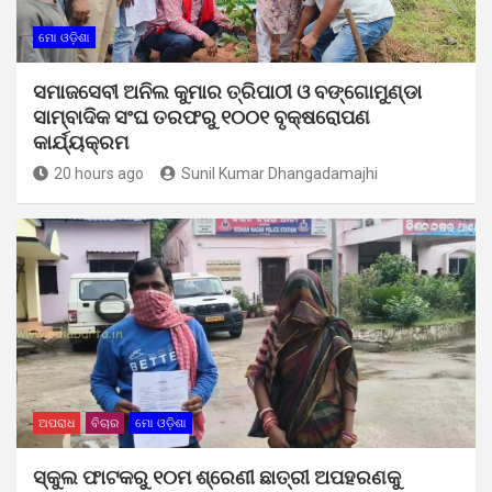
ମୋ ଓଡ଼ିଶା
ସମାଜସେବୀ ଅନିଲ କୁମାର ତ୍ରିପାଠୀ ଓ ବଙ୍ଗୋମୁଣ୍ଡା
ସାମ୍ବାଦିକ ସଂଘ ତରଫରୁ ୧୦୦୧ ବୃକ୍ଷରୋପଣ
କାର୍ଯ୍ୟକ୍ରମ
20 hours ago
Sunil Kumar Dhangadamajhi
ଅପରାଧ
ବିଚାର
ମୋ ଓଡ଼ିଶା
ସ୍କୁଲ ଫାଟକରୁ ୧୦ମ ଶ୍ରେଣୀ ଛାତ୍ରୀ ଅପହରଣକୁ