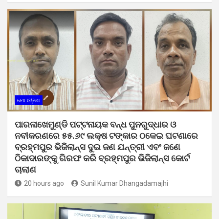
ମୋ ଓଡ଼ିଶା
ପାରଳାଖେମୁଣ୍ଡି ପଟ୍ଟନାୟକ ବନ୍ଧ ପୁନରୁଦ୍ଧାର ଓ
ନବୀକରଣରେ ୫୫.୬୯ ଲକ୍ଷ ଟଙ୍କାର ଠକେଇ ଘଟଣାରେ
ବ୍ରହ୍ମପୁର ଭିଜିଲାନ୍ସ ଦୁଇ ଜଣ ଯନ୍ତ୍ରୀ ଏବଂ ଜଣେ
ଠିକାଦାରଙ୍କୁ ଗିରଫ କରି ବ୍ରହ୍ମପୁର ଭିଜିଲାନ୍ସ କୋର୍ଟ
ଚାଲାଣ
20 hours ago
Sunil Kumar Dhangadamajhi