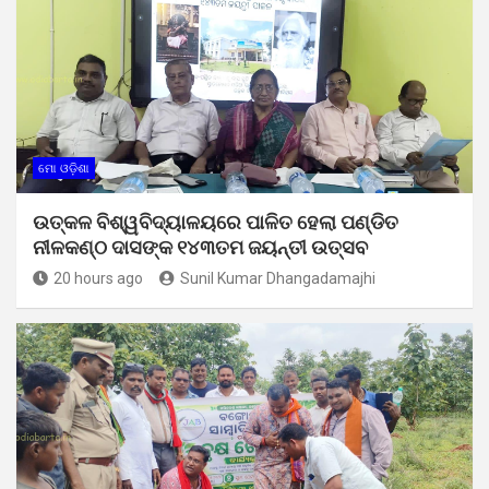
ମୋ ଓଡ଼ିଶା
ଉତ୍କଳ ବିଶ୍ୱବିଦ୍ୟାଳୟରେ ପାଳିତ ହେଲା ପଣ୍ଡିତ
ନୀଳକଣ୍ଠ ଦାସଙ୍କ ୧୪୩ତମ ଜୟନ୍ତୀ ଉତ୍ସବ
20 hours ago
Sunil Kumar Dhangadamajhi