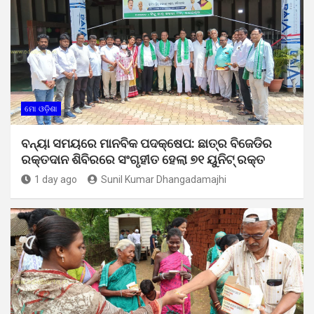
ମୋ ଓଡ଼ିଶା
ବନ୍ୟା ସମୟରେ ମାନବିକ ପଦକ୍ଷେପ: ଛାତ୍ର ବିଜେଡିର
ରକ୍ତଦାନ ଶିବିରରେ ସଂଗୃହୀତ ହେଲା ୭୧ ୟୁନିଟ୍ ରକ୍ତ
1 day ago
Sunil Kumar Dhangadamajhi