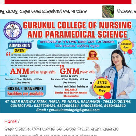
, ୩ ଆହତ
ବିପଦରେ ବନ୍ଧପାରି-ଲାଞ୍ଜିଗଡ଼ ରାସ୍ତା: ବର୍ଷାରେ ଧୋଇଗଲା
Home
ବିଶ୍ବ ପରିବେଶ ଦିବସ ଅବସର ରେ ରେଙ୍ଗାଲିପାଲି ଗ୍ରାମ ପଞ୍ଚାୟତ