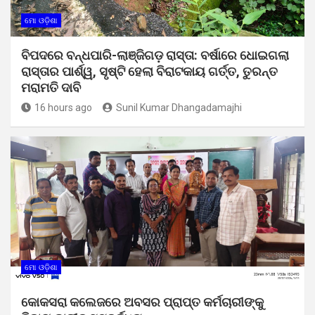
ମୋ ଓଡ଼ିଶା
ବିପଦରେ ବନ୍ଧପାରି-ଲାଞ୍ଜିଗଡ଼ ରାସ୍ତା: ବର୍ଷାରେ ଧୋଇଗଲା
ରାସ୍ତାର ପାର୍ଶ୍ୱ, ସୃଷ୍ଟି ହେଲା ବିରାଟକାୟ ଗର୍ତ୍ତ, ତୁରନ୍ତ
ମରାମତି ଦାବି
16 hours ago
Sunil Kumar Dhangadamajhi
ମୋ ଓଡ଼ିଶା
କୋକସରା କଲେଜରେ ଅବସର ପ୍ରାପ୍ତ କର୍ମଚାରୀଙ୍କୁ