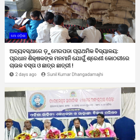
ମୋ ଓଡ଼ିଶା
ଅବ୍ୟବସ୍ଥାରେ ଡ଼ୁମେରପଡା ପ୍ରାଥମିକ ବିଦ୍ୟାଳୟ:
ପ୍ରଧାନ ଶିକ୍ଷକଙ୍କ ମନମାନି ଯୋଗୁଁ ଶ୍ରେଣୀ କୋଠରୀରେ
ଚାଉଳ ବସ୍ତା ଓ ଛାତ୍ର ଛାତ୍ରୀ !
2 days ago
Sunil Kumar Dhangadamajhi