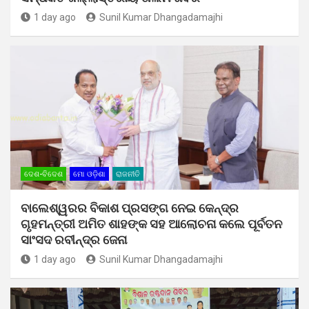
1 day ago
Sunil Kumar Dhangadamajhi
ଦେଶ-ବିଦେଶ
ମୋ ଓଡ଼ିଶା
ରାଜନୀତି
ବାଲେଶ୍ୱରର ବିକାଶ ପ୍ରସଙ୍ଗ ନେଇ କେନ୍ଦ୍ର
ଗୃହମନ୍ତ୍ରୀ ଅମିତ ଶାହଙ୍କ ସହ ଆଲୋଚନା କଲେ ପୂର୍ବତନ
ସାଂସଦ ରବୀନ୍ଦ୍ର ଜେନା
1 day ago
Sunil Kumar Dhangadamajhi