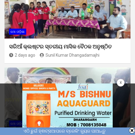
ମୋ ଓଡ଼ିଶା
ସରିଆଁ କ୍ଲଷ୍ଟର ସ୍ତରୀୟ ମାସିକ ବୈଠକ ଅନୁଷ୍ଠିତ
2 days ago
Sunil Kumar Dhangadamajhi
x
ମୋ ଓଡ଼ିଶା
ଏଠି ଛୁଇଁ ହ୍ଵାଟ୍ସଆପରେ ବ୍ରେକିଂ ନ୍ୟୁଜ ପାଆନ୍ତୁ