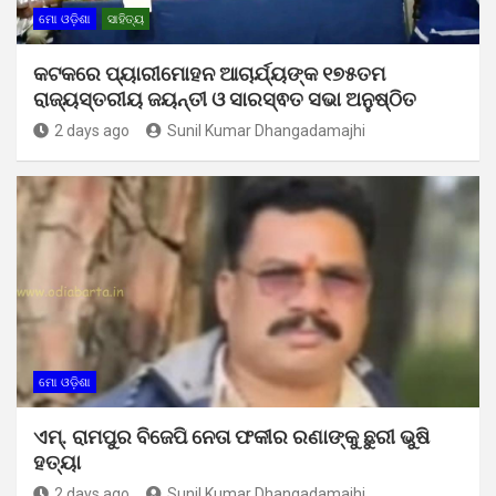
ମୋ ଓଡ଼ିଶା
ସାହିତ୍ୟ
କଟକରେ ପ୍ୟାରୀମୋହନ ଆଚାର୍ଯ୍ୟଙ୍କ ୧୭୫ତମ
ରାଜ୍ୟସ୍ତରୀୟ ଜୟନ୍ତୀ ଓ ସାରସ୍ଵତ ସଭା ଅନୁଷ୍ଠିତ
2 days ago
Sunil Kumar Dhangadamajhi
ମୋ ଓଡ଼ିଶା
ଏମ୍. ରାମପୁର ବିଜେପି ନେତା ଫକୀର ରଣାଙ୍କୁ ଛୁରୀ ଭୁଷି
ହତ୍ୟା
2 days ago
Sunil Kumar Dhangadamajhi