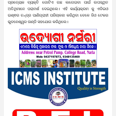
ପ୍ରତ୍ୟେକ ବ୍ୟକ୍ତି ଗୋଟିଏ ଗଛ ଲଗେଇବା ପାଇଁ ଉପସ୍ଥିତ
ଅତିଥିମାନେ ପରାମର୍ଶ ଦେଇଥିଲେ। ଏହି କାର୍ଯ୍ୟକ୍ରମ କୁ ଏଡିଇଓ
ଇଶ୍ଵର ଚନ୍ଦ୍ର ପାଣିଗ୍ରାହୀ ପରିଚାଳନା କରିଥିବା ବେଳେ ଜିଓ ଟେକର
ଭୁବନେଶ୍ୱର ତାଣ୍ଡି ସହଯୋଗ କରିଥିଲେ।