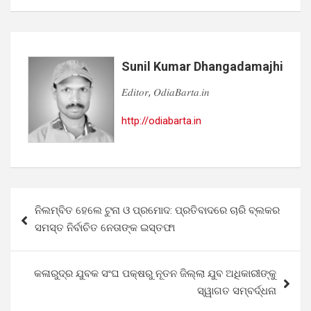
Sunil Kumar Dhangadamajhi
𝐸𝑑𝑖𝑡𝑜𝑟, 𝑂𝑑𝑖𝑎𝐵𝑎𝑟𝑡𝑎.𝑖𝑛
http://odiabarta.in
Post
ନିଲମ୍ବିତ ହେଲେ ଟୁନା ଓ ପ୍ରମୋଦ: ପ୍ରତିବାଦରେ ଚାରି ବ୍ଲକର
navigation
ସମସ୍ତ ନିର୍ବାଚିତ ନେତାଙ୍କ ଇସ୍ତଫା
କଳାରୁଦ୍ର ଯୁବକ ସଂଘ ପକ୍ଷରୁ ନୂତନ ଜିଲ୍ଲା ଯୁବ ଅଧିକାରୀଙ୍କୁ
ସ୍ୱାଗତ ସମ୍ବର୍ଦ୍ଧନା