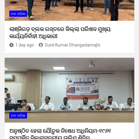
ମୋ ଓଡ଼ିଶା
ଲାଞ୍ଜିଗଡ଼ ବ୍ଲକ ଗସ୍ତରେ ଜିଲ୍ଲା ପରିଷଦ ମୁଖ୍ୟ
କାର୍ଯ୍ୟନିର୍ବାହୀ ଅଧିକାରୀ
1 day ago
Sunil Kumar Dhangadamajhi
ମୋ ଓଡ଼ିଶା
ଅନୁଷ୍ଠିତ ହେଲା ଯୌତୁକ ନିଷେଧ ଅଧିନିୟମ-୧୯୬୧
ସମ୍ପର୍କିତ ଜିଲ୍ଲାସ୍ତରୀୟ ତାଲିମ ଶିବିର