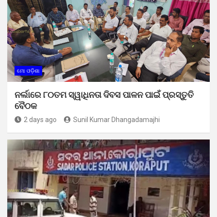
ମୋ ଓଡ଼ିଶା
ନର୍ଲାରେ ୮୦ତମ ସ୍ୱାଧିନତା ଦିବସ ପାଳନ ପାଇଁ ପ୍ରସ୍ତୁତି
ବୈଠକ
2 days ago
Sunil Kumar Dhangadamajhi