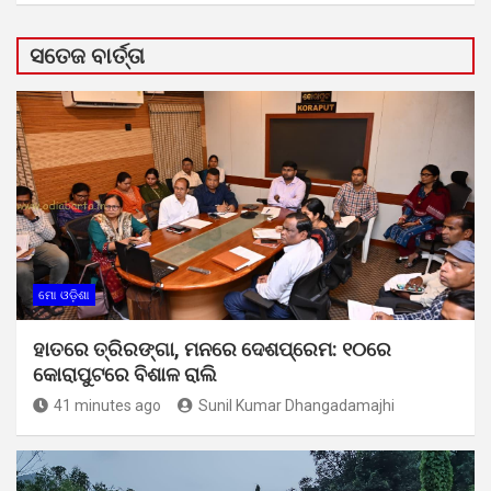
ସତେଜ ବାର୍ତ୍ତା
ମୋ ଓଡ଼ିଶା
ହାତରେ ତ୍ରିରଙ୍ଗା, ମନରେ ଦେଶପ୍ରେମ: ୧୦ରେ
କୋରାପୁଟରେ ବିଶାଳ ରାଲି
41 minutes ago
Sunil Kumar Dhangadamajhi