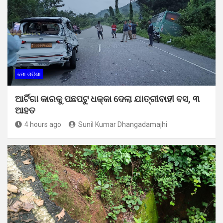
ମୋ ଓଡ଼ିଶା
ଆର୍ଟିଗା କାରକୁ ପଛପଟୁ ଧକ୍କା ଦେଲା ଯାତ୍ରୀବାହୀ ବସ, ୩
ଆହତ
4 hours ago
Sunil Kumar Dhangadamajhi