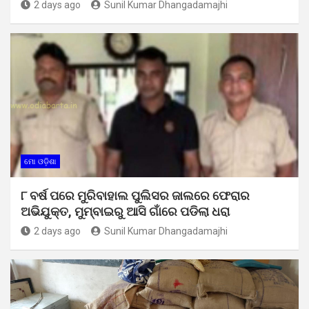
2 days ago
Sunil Kumar Dhangadamajhi
ମୋ ଓଡ଼ିଶା
୮ ବର୍ଷ ପରେ ମୁରିବାହାଲ ପୁଲିସର ଜାଲରେ ଫେରାର
ଅଭିଯୁକ୍ତ, ମୁମ୍ବାଇରୁ ଆସି ଗାଁରେ ପଡିଲା ଧରା
2 days ago
Sunil Kumar Dhangadamajhi