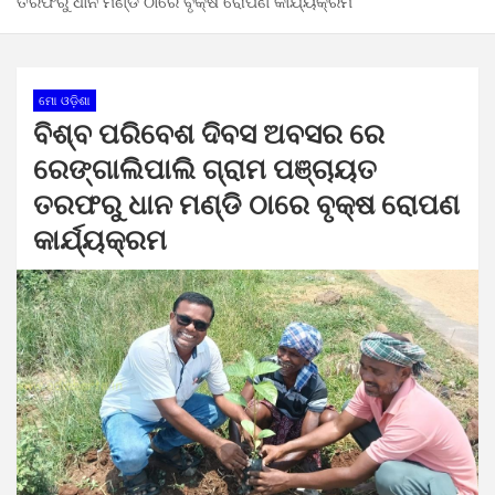
ତରଫରୁ ଧାନ ମଣ୍ଡି ଠାରେ ବୃକ୍ଷ ରୋପଣ କାର୍ଯ୍ୟକ୍ରମ
ମୋ ଓଡ଼ିଶା
ବିଶ୍ବ ପରିବେଶ ଦିବସ ଅବସର ରେ
ରେଙ୍ଗାଲିପାଲି ଗ୍ରାମ ପଞ୍ଚାୟତ
ତରଫରୁ ଧାନ ମଣ୍ଡି ଠାରେ ବୃକ୍ଷ ରୋପଣ
କାର୍ଯ୍ୟକ୍ରମ