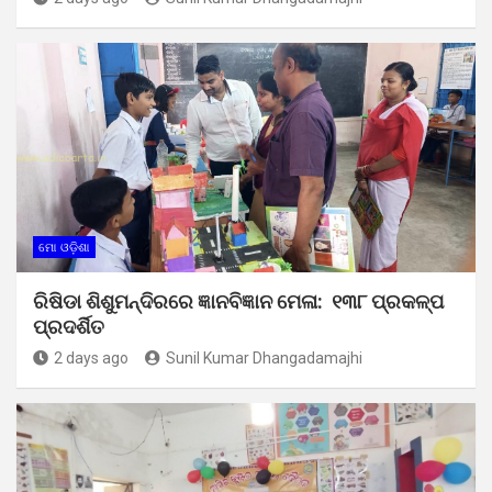
ମୋ ଓଡ଼ିଶା
ରିଷିଡା ଶିଶୁମନ୍ଦିରରେ ଜ୍ଞାନବିଜ୍ଞାନ ମେଳା: ୧୩୮ ପ୍ରକଳ୍ପ
ପ୍ରଦର୍ଶିତ
2 days ago
Sunil Kumar Dhangadamajhi