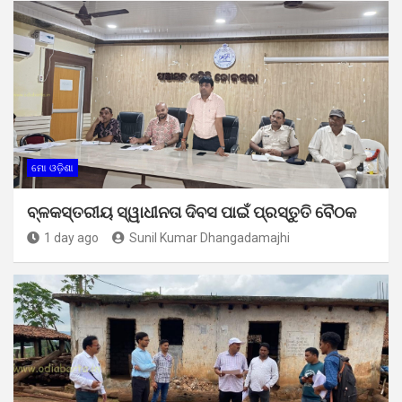
ମୋ ଓଡ଼ିଶା
ବ୍ଳକସ୍ତରୀୟ ସ୍ୱାଧୀନତା ଦିବସ ପାଇଁ ପ୍ରସ୍ତୁତି ବୈଠକ
1 day ago
Sunil Kumar Dhangadamajhi