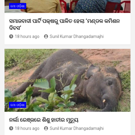
ମୋ ଓଡ଼ିଶା
ସମାଜବାଦୀ ପାର୍ଟି ପକ୍ଷରୁ ପାଳିତ ହେଲା ‘ମଣ୍ଡଳ କମିଶନ
ଦିବସ’
18 hours ago
Sunil Kumar Dhangadamajhi
ମୋ ଓଡ଼ିଶା
ନର୍ଲା ରେଞ୍ଜରେ ଶିଶୁ ହାତୀର ମୃତ୍ୟୁ
18 hours ago
Sunil Kumar Dhangadamajhi