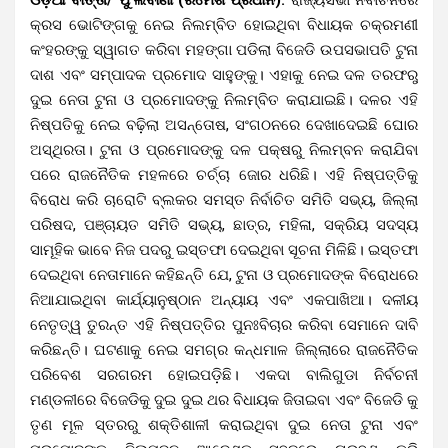
କ୍ରସ ଭୋଟିଙ୍ଗକୁ ନେଇ ନିଲମ୍ବିତ ହୋଇଥିବା ବିଧାୟକ ଚକ୍ରମଣୀ
କଂହରଙ୍କୁ ସ୍ୱାଗତ କରିବା ମହଙ୍ଗା ପଡିଲା ବିଜେଡି ଉପସଭାପତି ଟୁନା
ଦାଶ ଏବଂ ସମ୍ପାଦକ ପ୍ରମୋଦ ସାହୁଙ୍କୁ। ଏହାକୁ ନେଇ ଦଳ ତରଫରୁ
ଦୁଇ ନେତା ଟୁନା ଓ ପ୍ରମୋଦଙ୍କୁ ନିଲମ୍ବିତ କରାଯାଇଛି। ଦଳର ଏହି
ନିଷ୍ପତିକୁ ନେଇ ବଢ଼ିଲା ଅସନ୍ତୋଷ, ସଂଗଠନରେ ଦେଖାଦେଇଛି ଘୋର
ଅସ୍ଥିରତା। ଟୁନା ଓ ପ୍ରମୋଦଙ୍କୁ ଦଳ ପକ୍ଷରୁ ନିଲମ୍ବନ କରାଯିବା
ପରେ ରାଜନୈତିକ ମହଳରେ ଚର୍ଚ୍ଚା ଜୋର ଧରିଛି। ଏହି ନିଷ୍ପତ୍ତିକୁ
ବିରୋଧ କରି ଚାରୋଟି ବ୍ଲକର ସମସ୍ତ ନିର୍ବାଚିତ ସମିତି ସଭ୍ୟ, ଜିଲ୍ଲା
ପରିଷଦ, ପଞ୍ଚାୟତ ସମିତି ସଭ୍ୟ, ଛାତ୍ର, ମହିଳା, ସକ୍ରିୟ ସଦସ୍ୟ
ସାମୂହିକ ଭାବେ ନିଜ ପଦରୁ ଇସ୍ତଫା ଦେଇଥିବା ସୂଚନା ମିଳିଛି।
ଇସ୍ତଫା
ଦେଇଥିବା ନେତାମାନେ କହିଛନ୍ତି ଯେ, ଟୁନା ଓ ପ୍ରମୋଦଙ୍କ ବିରୋଧରେ
ନିଆଯାଇଥିବା କାର୍ଯ୍ୟାନୁଷ୍ଠାନ ଅନ୍ୟାୟ ଏବଂ ଏକପାଖିଆ। ଦଳୀୟ
ନେତୃତ୍ୱ ତୁରନ୍ତ ଏହି ନିଷ୍ପତ୍ତିର ପୁନଃବିଚାର କରିବା ସେମାନେ ଦାବି
କରିଛନ୍ତି। ଘଟଣାକୁ ନେଇ ସମଗ୍ର କନ୍ଧମାଳ ଜିଲ୍ଲାରେ ରାଜନୈତିକ
ପରିବେଶ ସରଗରମ ହୋଇପଡ଼ିଛି। ଏକଦା ବାଲିଗୁଡା ନିର୍ବଚନୀ
ମଣ୍ଡଳୀରେ ବିଜେଡିକୁ ଦୁଇ ଦୁଇ ଥର ବିଧାୟକ ଜିତାଇବା ଏବଂ ବିଜେଡି କୁ
ତୃଣ ମୂଳ ସ୍ତରରୁ ଶକ୍ତିଶାଳୀ କରାଇଥିବା ଦୁଇ ନେତା ଟୁନା ଏବଂ