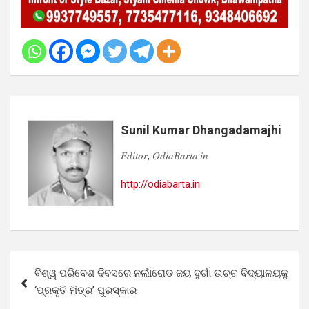
Sunil Kumar Dhangadamajhi
𝐸𝑑𝑖𝑡𝑜𝑟, 𝑂𝑑𝑖𝑎𝐵𝑎𝑟𝑡𝑎.𝑖𝑛
http://odiabarta.in
Post
ବିଶ୍ୱ ପରିବେଶ ଦିବସରେ ନର୍ଲାରୋଡ ଜୟ ଦୁର୍ଗା ଉଚ୍ଚ ବିଦ୍ୟାଳୟକୁ
navigation
‘ପ୍ରକୃତି ମିତ୍ର’ ପୁରସ୍କାର