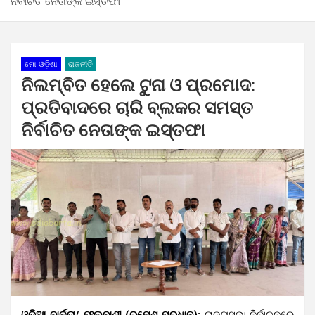
ନିର୍ବାଚିତ ନେତାଙ୍କ ଇସ୍ତଫା
ମୋ ଓଡ଼ିଶା
ରାଜନୀତି
ନିଲମ୍ବିତ ହେଲେ ଟୁନା ଓ ପ୍ରମୋଦ:
ପ୍ରତିବାଦରେ ଚାରି ବ୍ଲକର ସମସ୍ତ
ନିର୍ବାଚିତ ନେତାଙ୍କ ଇସ୍ତଫା
ଓଡ଼ିଆ ବାର୍ତ୍ତା/ ଫୁଲବାଣୀ (ରମେଶ ପ୍ରଧାନ):
ରାଜ୍ୟସଭା ନିର୍ବାଚନରେ