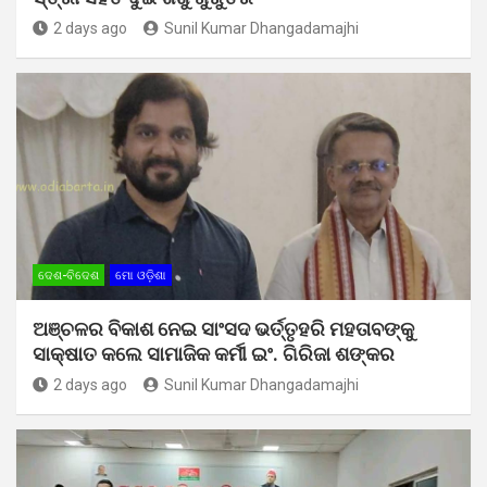
2 days ago
Sunil Kumar Dhangadamajhi
ଦେଶ-ବିଦେଶ
ମୋ ଓଡ଼ିଶା
ଅଞ୍ଚଳର ବିକାଶ ନେଇ ସାଂସଦ ଭର୍ତ୍ତୃହରି ମହତାବଙ୍କୁ
ସାକ୍ଷାତ କଲେ ସାମାଜିକ କର୍ମୀ ଇଂ. ଗିରିଜା ଶଙ୍କର
2 days ago
Sunil Kumar Dhangadamajhi