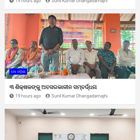
19 hours ago
Sunil Kumar Dhangadamajhi
ମୋ ଓଡ଼ିଶା
୩ ଶିକ୍ଷକଙ୍କୁ ଅବସରକାଳୀନ ସମ୍ବର୍ଦ୍ଧନା
19 hours ago
Sunil Kumar Dhangadamajhi