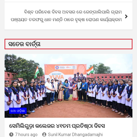
ବିଶ୍ବ ପରିବେଶ ଦିବସ ଅବସର ରେ ରେଙ୍ଗାଲିପାଲି ଗ୍ରାମ
ପଞ୍ଚାୟତ ତରଫରୁ ଧାନ ମଣ୍ଡି ଠାରେ ବୃକ୍ଷ ରୋପଣ କାର୍ଯ୍ୟକ୍ରମ
ସତେଜ ବାର୍ତ୍ତା
ମୋ ଓଡ଼ିଶା
ସେମିଲିଗୁଡ଼ା କଲେଜର ୪୧ତମ ପ୍ରତିଷ୍ଠା ଦିବସ
7 hours ago
Sunil Kumar Dhangadamajhi