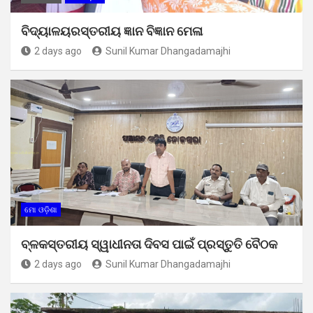
ବିଦ୍ୟାଳୟରସ୍ତରୀୟ ଜ୍ଞାନ ବିଜ୍ଞାନ ମେଳା
2 days ago
Sunil Kumar Dhangadamajhi
ମୋ ଓଡ଼ିଶା
ବ୍ଳକସ୍ତରୀୟ ସ୍ୱାଧୀନତା ଦିବସ ପାଇଁ ପ୍ରସ୍ତୁତି ବୈଠକ
2 days ago
Sunil Kumar Dhangadamajhi