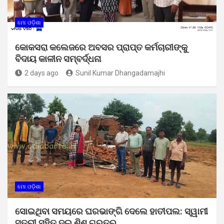
ମୋ ଓଡ଼ିଶା
କୋକସରା କଲେଜରେ ଅବସର ପ୍ରାପ୍ତ କର୍ମଚାରୀଙ୍କୁ
ବିଦାୟ କାଳୀନ ସମ୍ବର୍ଦ୍ଧନା
2 days ago
Sunil Kumar Dhangadamajhi
ମୋ ଓଡ଼ିଶା
ସୋଇଥିବା ସମୟରେ ଘରଭାଙ୍ଗି ଦେଲେ ହାତୀପଲ: ସ୍ୱାମୀ
ସ୍ତ୍ରୀ ସହିତ ଦୁଇ ଶିଶୁ ଗୁରୁତର