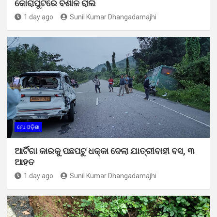
କୋରାପୁଟରେ ବିଶାଳ ରାଲି
1 day ago
Sunil Kumar Dhangadamajhi
ମୋ ଓଡ଼ିଶା
ଆର୍ଟିଗା କାରକୁ ପଛପଟୁ ଧକ୍କା ଦେଲା ଯାତ୍ରୀବାହୀ ବସ, ୩
ଆହତ
1 day ago
Sunil Kumar Dhangadamajhi