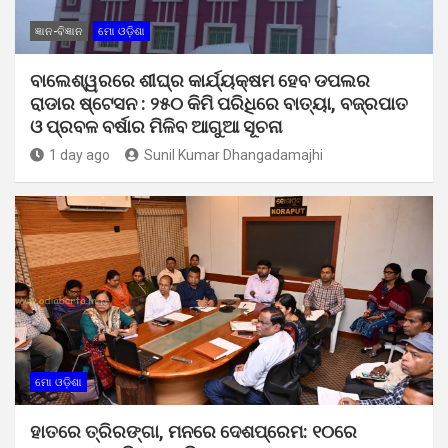
ଜ୍ଞାନ-ବିଜ୍ଞାନ
ମୋ ଓଡ଼ିଶା
ବାଲେଶ୍ୱରରେ ଶୀଘ୍ର କାର୍ଯ୍ୟକ୍ଷମ ହେବ ଡପଲର
ରାଡାର ଷ୍ଟେସନ : ୨୫୦ କିମି ପରିଧିରେ ବାତ୍ୟା, ବଜ୍ରପାତ
ଓ ପ୍ରବଳ ବର୍ଷାର ମିଳିବ ଆଗୁଆ ସୂଚନା
1 day ago
Sunil Kumar Dhangadamajhi
ମୋ ଓଡ଼ିଶା
ହାତରେ ତ୍ରିରଙ୍ଗା, ମନରେ ଦେଶପ୍ରେମ: ୧୦ରେ