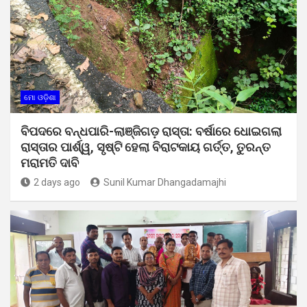
ମୋ ଓଡ଼ିଶା
ବିପଦରେ ବନ୍ଧପାରି-ଲାଞ୍ଜିଗଡ଼ ରାସ୍ତା: ବର୍ଷାରେ ଧୋଇଗଲା
ରାସ୍ତାର ପାର୍ଶ୍ୱ, ସୃଷ୍ଟି ହେଲା ବିରାଟକାୟ ଗର୍ତ୍ତ, ତୁରନ୍ତ
ମରାମତି ଦାବି
2 days ago
Sunil Kumar Dhangadamajhi