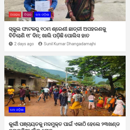
ଅପରାଧ
ବିଚାର
ମୋ ଓଡ଼ିଶା
ସ୍କୁଲ ଫାଟକରୁ ୧୦ମ ଶ୍ରେଣୀ ଛାତ୍ରୀ ଅପହରଣକୁ
ବିତିଲାଣି ୧୮ ଦିନ; ଖାଲି ପଡ଼ିଛି ପୋଲିସ ହାତ
2 days ago
Sunil Kumar Dhangadamajhi
ମୋ ଓଡ଼ିଶା
କୁର୍ଲୀ ପଞ୍ଚାୟତକୁ ମଦମୁକ୍ତ ପାଇଁ ଏକାଠି ହେଲେ ୨୩ଖଣ୍ଡ