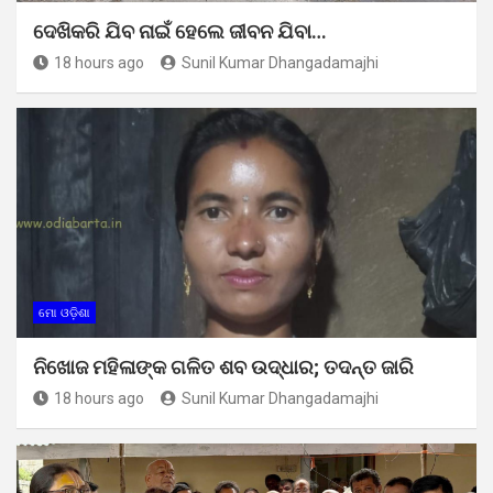
ଦେଖିକରି ଯିବ ନାଇଁ ହେଲେ ଜୀବନ ଯିବା…
18 hours ago
Sunil Kumar Dhangadamajhi
ମୋ ଓଡ଼ିଶା
ନିଖୋଜ ମହିଳାଙ୍କ ଗଳିତ ଶବ ଉଦ୍ଧାର; ତଦନ୍ତ ଜାରି
18 hours ago
Sunil Kumar Dhangadamajhi