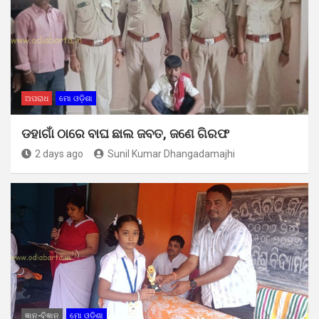
ଅପରାଧ
ମୋ ଓଡ଼ିଶା
ଡହାଗାଁ ଠାରେ ବାଘ ଛାଲ ଜବତ, ଜଣେ ଗିରଫ
2 days ago
Sunil Kumar Dhangadamajhi
ଜ୍ଞାନ-ବିଜ୍ଞାନ
ମୋ ଓଡ଼ିଶା