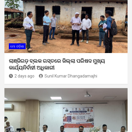
ମୋ ଓଡ଼ିଶା
ଲାଞ୍ଜିଗଡ଼ ବ୍ଲକ ଗସ୍ତରେ ଜିଲ୍ଲା ପରିଷଦ ମୁଖ୍ୟ
କାର୍ଯ୍ୟନିର୍ବାହୀ ଅଧିକାରୀ
2 days ago
Sunil Kumar Dhangadamajhi