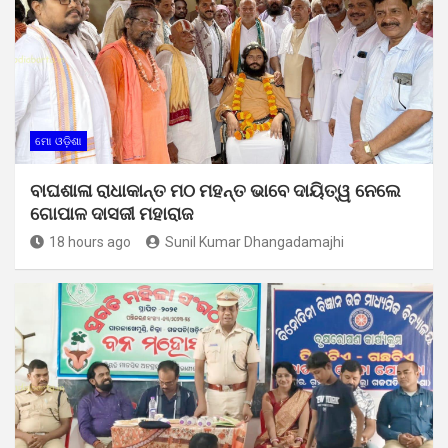
ମୋ ଓଡ଼ିଶା
ବାଘଶାଳା ରାଧାକାନ୍ତ ମଠ ମହନ୍ତ ଭାବେ ଦାୟିତ୍ୱ ନେଲେ
ଗୋପାଳ ଦାସଜୀ ମହାରାଜ
18 hours ago
Sunil Kumar Dhangadamajhi