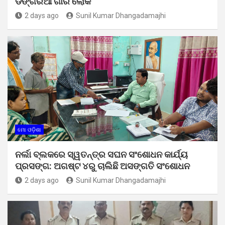
ଡଙ୍ଗରିଆ ଗାଁର ଲୋକ
2 days ago
Sunil Kumar Dhangadamajhi
ମୋ ଓଡ଼ିଶା
ନର୍ଲା ବ୍ଲକରେ ସ୍ୱତନ୍ତ୍ର ସଘନ ସଂଶୋଧନ କାର୍ଯ୍ୟ
ପ୍ରସଙ୍ଗ: ଅଗଷ୍ଟ ୪ରୁ ଚାଲିଛି ଅସଙ୍ଗତି ସଂଶୋଧନ
2 days ago
Sunil Kumar Dhangadamajhi