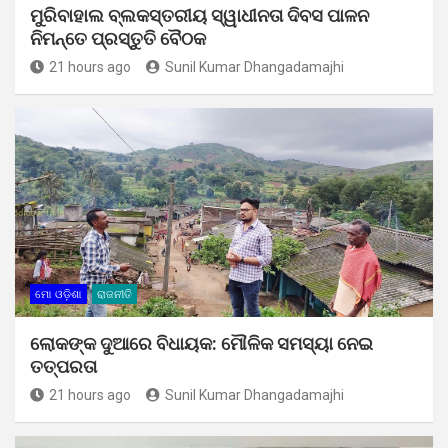
ମୁରିବାହାଲ ବ୍ଲକସ୍ତରୀୟ ସ୍ୱାଧୀନତା ଦିବସ ପାଳନ
ନିମନ୍ତେ ପ୍ରସ୍ତୁତି ବୈଠକ
21 hours ago
Sunil Kumar Dhangadamajhi
ମୋ ଓଡ଼ିଶା
ରାଜନୀତି
ଲୋକଙ୍କ ଦୁଆରେ ବିଧାୟକ: ମୌଳିକ ସମସ୍ୟା ନେଇ
ତତ୍ପରତା
21 hours ago
Sunil Kumar Dhangadamajhi