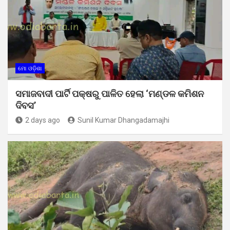
ମୋ ଓଡ଼ିଶା
ସମାଜବାଦୀ ପାର୍ଟି ପକ୍ଷରୁ ପାଳିତ ହେଲା ‘ମଣ୍ଡଳ କମିଶନ
ଦିବସ’
2 days ago
Sunil Kumar Dhangadamajhi