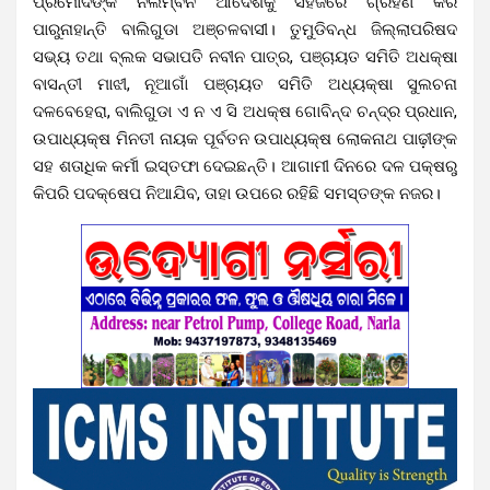
ପ୍ରମୋଦଙ୍କ ନିଲମ୍ବନ ଆଦେଶକୁ ସହଜରେ ଗ୍ରହଣ କରି
ପାରୁନାହାନ୍ତି ବାଲିଗୁଡା ଅଞ୍ଚଳବାସୀ। ତୁମୁଡିବନ୍ଧ ଜିଲ୍ଲାପରିଷଦ
ସଭ୍ୟ ତଥା ବ୍ଲକ ସଭାପତି ନବୀନ ପାତ୍ର, ପଞ୍ଚାୟତ ସମିତି ଅଧକ୍ଷା
ବାସନ୍ତୀ ମାଝୀ, ନୂଆଗାଁ ପଞ୍ଚାୟତ ସମିତି ଅଧ୍ୟକ୍ଷା ସୁଲଚନା
ଦଳବେହେରା, ବାଲିଗୁଡା ଏ ନ ଏ ସି ଅଧକ୍ଷ ଗୋବିନ୍ଦ ଚନ୍ଦ୍ର ପ୍ରଧାନ,
ଉପାଧ୍ୟକ୍ଷ ମିନତୀ ନାୟକ ପୂର୍ବତନ ଉପାଧ୍ୟକ୍ଷ ଲୋକନାଥ ପାଢ଼ୀଙ୍କ
ସହ ଶତାଧିକ କର୍ମୀ ଇସ୍ତଫା ଦେଇଛନ୍ତି। ଆଗାମୀ ଦିନରେ ଦଳ ପକ୍ଷରୁ
କିପରି ପଦକ୍ଷେପ ନିଆଯିବ, ତାହା ଉପରେ ରହିଛି ସମସ୍ତଙ୍କ ନଜର।