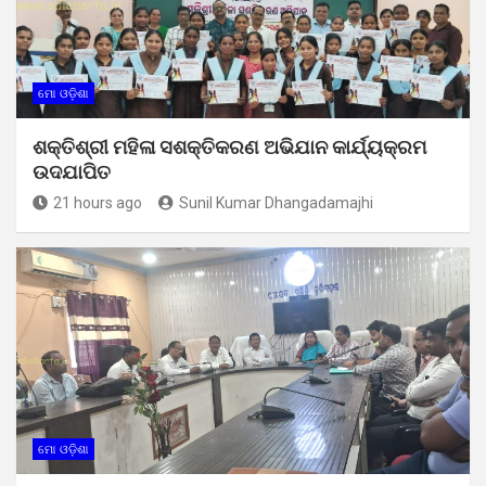
ମୋ ଓଡ଼ିଶା
ଶକ୍ତିଶ୍ରୀ ମହିଳା ସଶକ୍ତିକରଣ ଅଭିଯାନ କାର୍ଯ୍ୟକ୍ରମ
ଉଦଯାପିତ
21 hours ago
Sunil Kumar Dhangadamajhi
ମୋ ଓଡ଼ିଶା