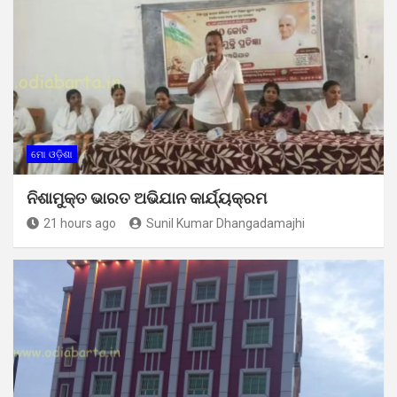
ମୋ ଓଡ଼ିଶା
ନିଶାମୁକ୍ତ ଭାରତ ଅଭିଯାନ କାର୍ଯ୍ୟକ୍ରମ
21 hours ago
Sunil Kumar Dhangadamajhi