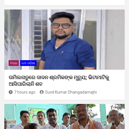
ବିଚାର
ମୋ ଓଡ଼ିଶା
ତାମିଲନାଡୁରେ ଦାଦନ ଶ୍ରମିକଙ୍କ ମୃତ୍ୟୁ; ଭିଟାମାଟିକୁ
ଆସିପାରିଲାନି ଶବ
7 hours ago
Sunil Kumar Dhangadamajhi