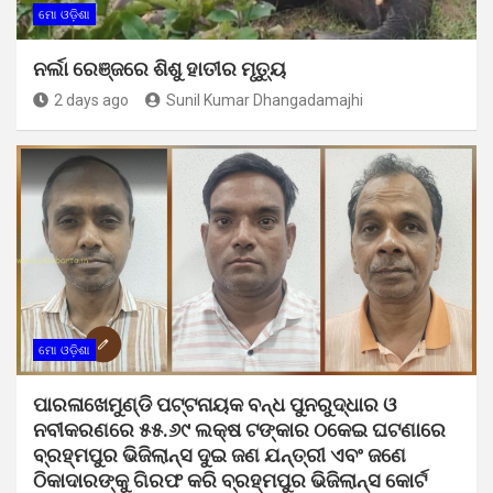
ମୋ ଓଡ଼ିଶା
ନର୍ଲା ରେଞ୍ଜରେ ଶିଶୁ ହାତୀର ମୃତ୍ୟୁ
2 days ago
Sunil Kumar Dhangadamajhi
ମୋ ଓଡ଼ିଶା
ପାରଳାଖେମୁଣ୍ଡି ପଟ୍ଟନାୟକ ବନ୍ଧ ପୁନରୁଦ୍ଧାର ଓ
ନବୀକରଣରେ ୫୫.୬୯ ଲକ୍ଷ ଟଙ୍କାର ଠକେଇ ଘଟଣାରେ
ବ୍ରହ୍ମପୁର ଭିଜିଲାନ୍ସ ଦୁଇ ଜଣ ଯନ୍ତ୍ରୀ ଏବଂ ଜଣେ
ଠିକାଦାରଙ୍କୁ ଗିରଫ କରି ବ୍ରହ୍ମପୁର ଭିଜିଲାନ୍ସ କୋର୍ଟ