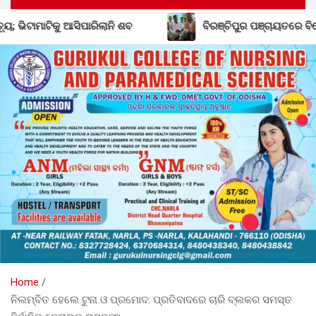
ବିରଞ୍ଚିପୁର ପଞ୍ଚାୟତରେ ବିଜେଡିର ଶକ୍ତି ବୃଦ୍ଧି; ବିଜେପି ଛାଡ଼ିଲେ 
Home
ନିଲମ୍ବିତ ହେଲେ ଟୁନା ଓ ପ୍ରମୋଦ: ପ୍ରତିବାଦରେ ଚାରି ବ୍ଲକର ସମସ୍ତ