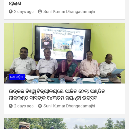
ଚାଲାଣ
2 days ago
Sunil Kumar Dhangadamajhi
ମୋ ଓଡ଼ିଶା
ଉତ୍କଳ ବିଶ୍ୱବିଦ୍ୟାଳୟରେ ପାଳିତ ହେଲା ପଣ୍ଡିତ
ନୀଳକଣ୍ଠ ଦାସଙ୍କ ୧୪୩ତମ ଜୟନ୍ତୀ ଉତ୍ସବ
2 days ago
Sunil Kumar Dhangadamajhi