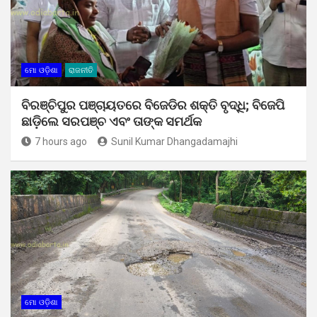
ମୋ ଓଡ଼ିଶା
ରାଜନୀତି
ବିରଞ୍ଚିପୁର ପଞ୍ଚାୟତରେ ବିଜେଡିର ଶକ୍ତି ବୃଦ୍ଧି; ବିଜେପି
ଛାଡ଼ିଲେ ସରପଞ୍ଚ ଏବଂ ତାଙ୍କ ସମର୍ଥକ
7 hours ago
Sunil Kumar Dhangadamajhi
ମୋ ଓଡ଼ିଶା