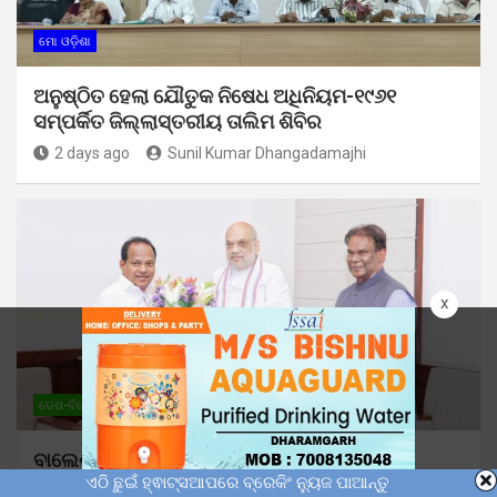
ମୋ ଓଡ଼ିଶା
ଅନୁଷ୍ଠିତ ହେଲା ଯୌତୁକ ନିଷେଧ ଅଧିନିୟମ-୧୯୬୧
ସମ୍ପର୍କିତ ଜିଲ୍ଲାସ୍ତରୀୟ ତାଲିମ ଶିବିର
2 days ago
Sunil Kumar Dhangadamajhi
x
ଦେଶ-ବିଦେଶ
ମୋ ଓଡ଼ିଶା
ରାଜନୀତି
ବାଲେଶ୍ୱରର ବିକାଶ ପ୍ରସଙ୍ଗ ନେଇ କେନ୍ଦ୍ର
ଏଠି ଛୁଇଁ ହ୍ଵାଟ୍ସଆପରେ ବ୍ରେକିଂ ନ୍ୟୁଜ ପାଆନ୍ତୁ
ଗୃହମନ୍ତ୍ରୀ ଅମିତ ଶାହଙ୍କ ସହ ଆଲୋଚନା କଲେ ପୂର୍ବତନ