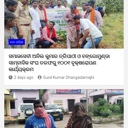
ମୋ ଓଡ଼ିଶା
ସମାଜସେବୀ ଅନିଲ କୁମାର ତ୍ରିପାଠୀ ଓ ବଙ୍ଗୋମୁଣ୍ଡା
ସାମ୍ବାଦିକ ସଂଘ ତରଫରୁ ୧୦୦୧ ବୃକ୍ଷରୋପଣ
କାର୍ଯ୍ୟକ୍ରମ
2 days ago
Sunil Kumar Dhangadamajhi