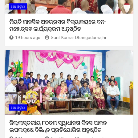
ମୋ ଓଡ଼ିଶା
ନିୟତି ମାନସିକ ଅନଗ୍ରସର ବିଦ୍ୟାଳୟରେ ବନ-
ମହୋତ୍ସଵ କାର୍ଯ୍ୟକ୍ରମ ଅନୁଷ୍ଠିତ
19 hours ago
Sunil Kumar Dhangadamajhi
ମୋ ଓଡ଼ିଶା
ଜିଲ୍ଲାସ୍ତରୀୟ ୮୦ତମ ସ୍ୱାଧୀନତା ଦିବସ ପାଳନ
ଉପଲକ୍ଷେ ବିଭିନ୍ନ ପ୍ରତିଯୋଗିତା ଅନୁଷ୍ଠିତ