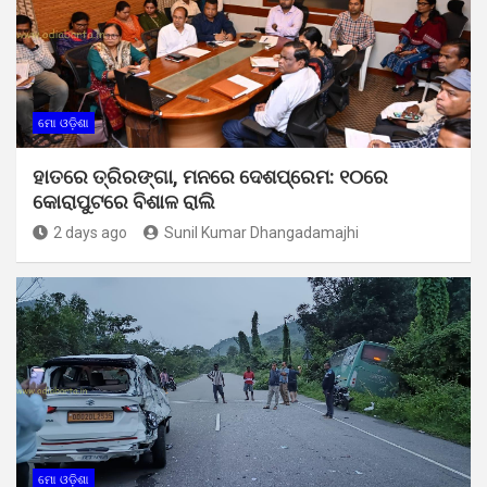
ମୋ ଓଡ଼ିଶା
ହାତରେ ତ୍ରିରଙ୍ଗା, ମନରେ ଦେଶପ୍ରେମ: ୧୦ରେ
କୋରାପୁଟରେ ବିଶାଳ ରାଲି
2 days ago
Sunil Kumar Dhangadamajhi
ମୋ ଓଡ଼ିଶା