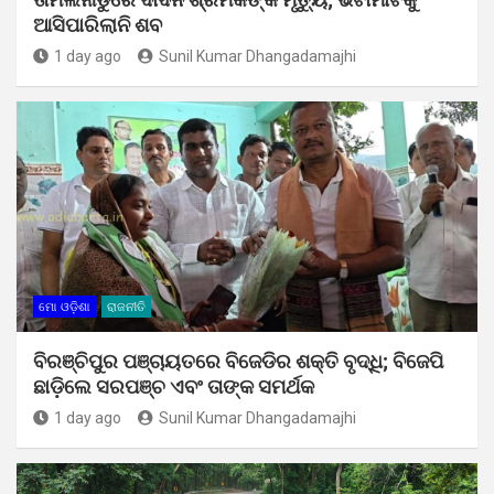
ଆସିପାରିଲାନି ଶବ
1 day ago
Sunil Kumar Dhangadamajhi
ମୋ ଓଡ଼ିଶା
ରାଜନୀତି
ବିରଞ୍ଚିପୁର ପଞ୍ଚାୟତରେ ବିଜେଡିର ଶକ୍ତି ବୃଦ୍ଧି; ବିଜେପି
ଛାଡ଼ିଲେ ସରପଞ୍ଚ ଏବଂ ତାଙ୍କ ସମର୍ଥକ
1 day ago
Sunil Kumar Dhangadamajhi