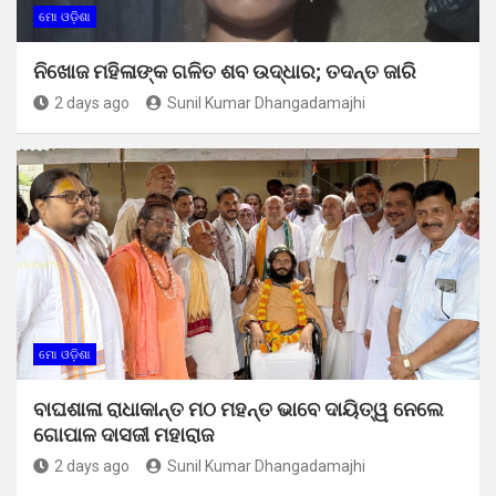
ମୋ ଓଡ଼ିଶା
ନିଖୋଜ ମହିଳାଙ୍କ ଗଳିତ ଶବ ଉଦ୍ଧାର; ତଦନ୍ତ ଜାରି
2 days ago
Sunil Kumar Dhangadamajhi
ମୋ ଓଡ଼ିଶା
ବାଘଶାଳା ରାଧାକାନ୍ତ ମଠ ମହନ୍ତ ଭାବେ ଦାୟିତ୍ୱ ନେଲେ
ଗୋପାଳ ଦାସଜୀ ମହାରାଜ
2 days ago
Sunil Kumar Dhangadamajhi