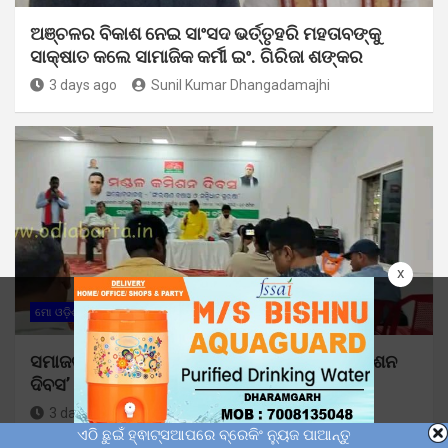
ଅଞ୍ଚଳର ବିକାଶ ନେଇ ସାଂସଦ ଭର୍ତ୍ତୃହରି ମହତାବଙ୍କୁ
ସାକ୍ଷାତ କଲେ ସାମାଜିକ କର୍ମୀ ଇଂ. ଗିରିଜା ଶଙ୍କର
3 days ago
Sunil Kumar Dhangadamajhi
x
ମୋ ଓଡ଼ିଶା
ସମାଜବାଦୀ ପାର୍ଟି ପକ୍ଷରୁ ପାଳିତ ହେଲା ‘ମଣ୍ଡଳ କମିଶନ
ଦିବସ’
3 days ago
Sunil Kumar Dhangadamajhi
ଏଠି ଛୁଇଁ ହ୍ଵାଟ୍ସଆପରେ ବ୍ରେକିଂ ନ୍ୟୁଜ ପାଆନ୍ତୁ