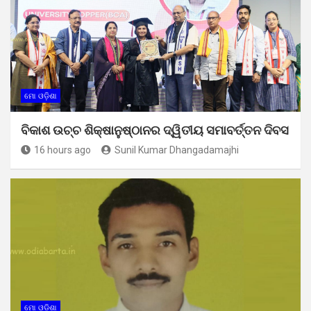
ମୋ ଓଡ଼ିଶା
ବିକାଶ ଉଚ୍ଚ ଶିକ୍ଷାନୁଷ୍ଠାନର ଦ୍ୱିତୀୟ ସମାବର୍ତ୍ତନ ଦିବସ
16 hours ago
Sunil Kumar Dhangadamajhi
ମୋ ଓଡ଼ିଶା