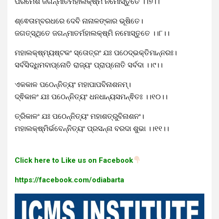
ପରମେଶ ଜଗନ୍ମାତର୍ମହାଲକ୍ଷ୍ମି ନମୋସ୍ତୁତେ ।।୭।।
ଶ୍ଵେତାମ୍ବରଧରେ ଦେବି ନାନାଳଙ୍କାର ଭୂଷିତେ।
ଜଗତ୍ସ୍ଥିତେ ଜଗନ୍ମାତର୍ମହାଲକ୍ଷ୍ମି ନମୋସ୍ତୁତେ ।।୮।।
ମହାଲକ୍ଷ୍ମ୍ୟଷ୍ଟକଂ ସ୍ତୋତ୍ରଂ ଯଃ ପଠେଦ୍ଭକ୍ତିମାନ୍ନରଃ।
ସର୍ବସିଦ୍ଧିମବାପ୍ନୋତି ରାଜ୍ୟଂ ପ୍ରାପ୍ନୋତି ସର୍ବଦା ।।୯।।
ଏକକାଳ ପଠେନ୍ନିତ୍ୟଂ ମହାପାପବିନାଶନମ୍।
ଦ୍ଵିକାଳଂ ଯଃ ପଠେନ୍ନିତ୍ୟଂ ଧନଧାନ୍ୟସମନ୍ଵିତଃ ।।୧୦।।
ତ୍ରିକାଳଂ ଯଃ ପଠେନ୍ନିତ୍ୟଂ ମହାଶତ୍ରୁବିନାଶନଂ।
ମହାଲକ୍ଷ୍ମିର୍ଭବେନ୍ନିତ୍ୟଂ ପ୍ରସନ୍ନା ବରଦା ଶୁଭା ।।୧୧।।
Click here to Like us on Facebook
https://facebook.com/odiabarta