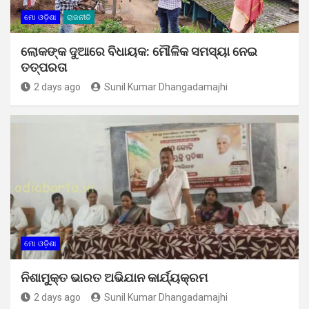
ମୋ ଓଡ଼ିଶା
ରାଜନୀତି
ଲୋକଙ୍କ ଦୁଆରେ ବିଧାୟକ: ମୌଳିକ ସମସ୍ୟା ନେଇ
ତତ୍ପରତା
2 days ago
Sunil Kumar Dhangadamajhi
ମୋ ଓଡ଼ିଶା
ନିଶାମୁକ୍ତ ଭାରତ ଅଭିଯାନ କାର୍ଯ୍ୟକ୍ରମ
2 days ago
Sunil Kumar Dhangadamajhi