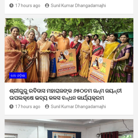
17 hours ago
Sunil Kumar Dhangadamajhi
ମୋ ଓଡ଼ିଶା
ଶ୍ରୀଗୁରୁ ରବିଦାସ ମହାରାଜଙ୍କ ୬୫୦ତମ ଜନ୍ମ ଜୟନ୍ତୀ
ଉପଲକ୍ଷେ ଭବ୍ୟ କଳସ ବନ୍ଧନ କାର୍ଯ୍ୟକ୍ରମ
17 hours ago
Sunil Kumar Dhangadamajhi