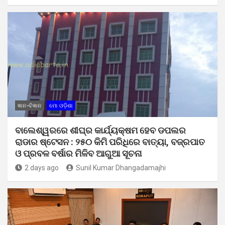
ଜ୍ଞାନ-ବିଜ୍ଞାନ
ମୋ ଓଡ଼ିଶା
ବାଲେଶ୍ୱରରେ ଶୀଘ୍ର କାର୍ଯ୍ୟକ୍ଷମ ହେବ ଡପଲର
ରାଡାର ଷ୍ଟେସନ : ୨୫୦ କିମି ପରିଧିରେ ବାତ୍ୟା, ବଜ୍ରପାତ
ଓ ପ୍ରବଳ ବର୍ଷାର ମିଳିବ ଆଗୁଆ ସୂଚନା
2 days ago
Sunil Kumar Dhangadamajhi