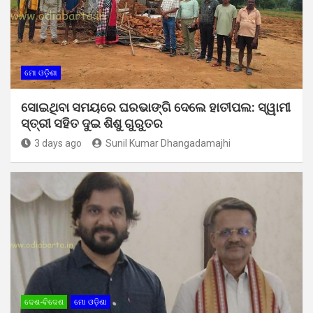
ମୋ ଓଡ଼ିଶା
ସୋଇଥିବା ସମୟରେ ଘରଭାଙ୍ଗି ଦେଲେ ହାତୀପଲ: ସ୍ୱାମୀ
ସ୍ତ୍ରୀ ସହିତ ଦୁଇ ଶିଶୁ ଗୁରୁତର
3 days ago
Sunil Kumar Dhangadamajhi
ଦେଶ-ବିଦେଶ
ମୋ ଓଡ଼ିଶା