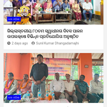
ମୋ ଓଡ଼ିଶା
ଜିଲ୍ଲାସ୍ତରୀୟ ୮୦ତମ ସ୍ୱାଧୀନତା ଦିବସ ପାଳନ
ଉପଲକ୍ଷେ ବିଭିନ୍ନ ପ୍ରତିଯୋଗିତା ଅନୁଷ୍ଠିତ
2 days ago
Sunil Kumar Dhangadamajhi
ମୋ ଓଡ଼ିଶା