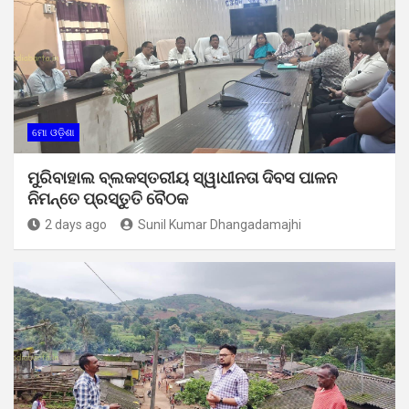
ମୋ ଓଡ଼ିଶା
ମୁରିବାହାଲ ବ୍ଲକସ୍ତରୀୟ ସ୍ୱାଧୀନତା ଦିବସ ପାଳନ
ନିମନ୍ତେ ପ୍ରସ୍ତୁତି ବୈଠକ
2 days ago
Sunil Kumar Dhangadamajhi