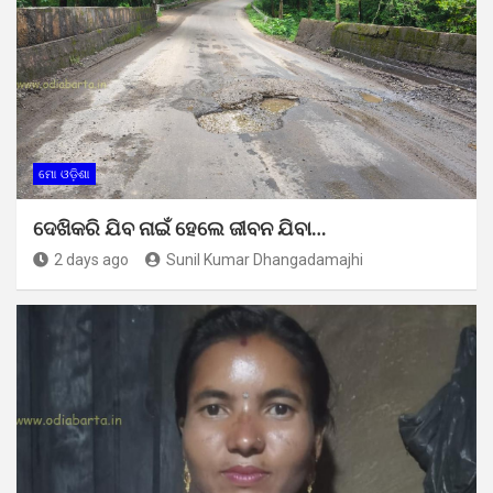
ମୋ ଓଡ଼ିଶା
ଦେଖିକରି ଯିବ ନାଇଁ ହେଲେ ଜୀବନ ଯିବା…
2 days ago
Sunil Kumar Dhangadamajhi