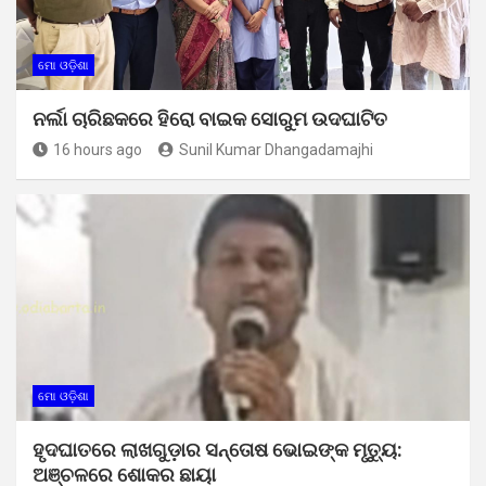
ମୋ ଓଡ଼ିଶା
ନର୍ଲା ଚାରିଛକରେ ହିରୋ ବାଇକ ସୋରୁମ ଉଦଘାଟିତ
16 hours ago
Sunil Kumar Dhangadamajhi
ମୋ ଓଡ଼ିଶା
ହୃଦଘାତରେ ଲାଖଗୁଡ଼ାର ସନ୍ତୋଷ ଭୋଇଙ୍କ ମୃତ୍ୟୁ:
ଅଞ୍ଚଳରେ ଶୋକର ଛାୟା