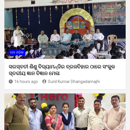
ମୋ ଓଡ଼ିଶା
ସରସ୍ବତୀ ଶିଶୁ ବିଦ୍ୟାମନ୍ଦିର ବ୍ରଜବିହାର ଠାରେ ସଂକୁଳ
ସ୍ତରୀୟ ଜ୍ଞାନ ବିଜ୍ଞାନ ମେଳା
16 hours ago
Sunil Kumar Dhangadamajhi