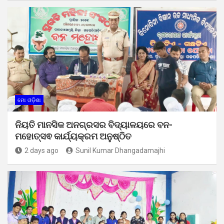
ମୋ ଓଡ଼ିଶା
ନିୟତି ମାନସିକ ଅନଗ୍ରସର ବିଦ୍ୟାଳୟରେ ବନ-
ମହୋତ୍ସଵ କାର୍ଯ୍ୟକ୍ରମ ଅନୁଷ୍ଠିତ
2 days ago
Sunil Kumar Dhangadamajhi