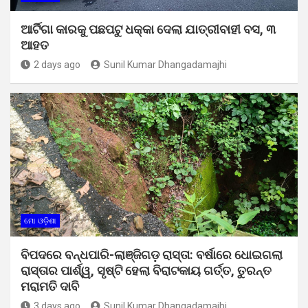
ଆର୍ଟିଗା କାରକୁ ପଛପଟୁ ଧକ୍କା ଦେଲା ଯାତ୍ରୀବାହୀ ବସ, ୩
ଆହତ
2 days ago
Sunil Kumar Dhangadamajhi
ମୋ ଓଡ଼ିଶା
ବିପଦରେ ବନ୍ଧପାରି-ଲାଞ୍ଜିଗଡ଼ ରାସ୍ତା: ବର୍ଷାରେ ଧୋଇଗଲା
ରାସ୍ତାର ପାର୍ଶ୍ୱ, ସୃଷ୍ଟି ହେଲା ବିରାଟକାୟ ଗର୍ତ୍ତ, ତୁରନ୍ତ
ମରାମତି ଦାବି
3 days ago
Sunil Kumar Dhangadamajhi