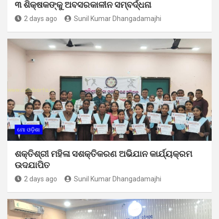
୩ ଶିକ୍ଷକଙ୍କୁ ଅବସରକାଳୀନ ସମ୍ବର୍ଦ୍ଧନା
2 days ago
Sunil Kumar Dhangadamajhi
ମୋ ଓଡ଼ିଶା
ଶକ୍ତିଶ୍ରୀ ମହିଳା ସଶକ୍ତିକରଣ ଅଭିଯାନ କାର୍ଯ୍ୟକ୍ରମ
ଉଦଯାପିତ
2 days ago
Sunil Kumar Dhangadamajhi