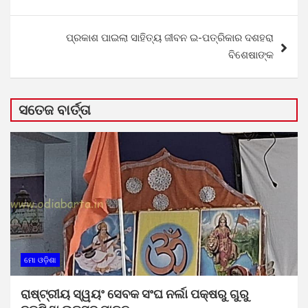
navigation
ପ୍ରକାଶ ପାଇଲା ସାହିତ୍ୟ ଜୀବନ ଇ-ପତ୍ରିକାର ଦଶହରା
ବିଶେଷାଙ୍କ
ସତେଜ ବାର୍ତ୍ତା
ମୋ ଓଡ଼ିଶା
ରାଷ୍ଟ୍ରୀୟ ସ୍ୱୟଂ ସେବକ ସଂଘ ନର୍ଲା ପକ୍ଷରୁ ଗୁରୁ