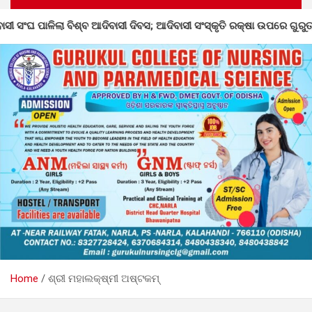
; ଆଦିବାସୀ ସଂସ୍କୃତି ରକ୍ଷା ଉପରେ ଗୁରୁତ୍ବ
ବିକାଶ ଉଚ୍ଚ ଶିକ୍ଷ
Home
ଶ୍ରୀ ମହାଲକ୍ଷ୍ମୀ ଅଷ୍ଟକମ୍