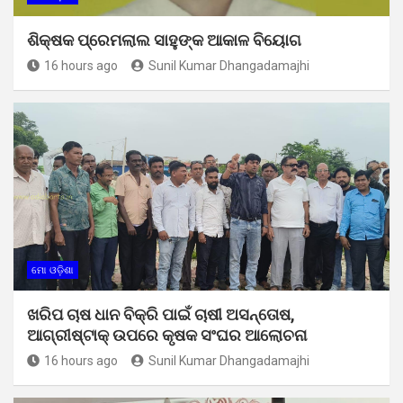
ଶିକ୍ଷକ ପ୍ରେମଲାଲ ସାହୁଙ୍କ ଆକାଳ ବିୟୋଗ
16 hours ago
Sunil Kumar Dhangadamajhi
ମୋ ଓଡ଼ିଶା
ଖରିପ ଚାଷ ଧାନ ବିକ୍ରି ପାଇଁ ଚାଷୀ ଅସନ୍ତୋଷ,
ଆଗ୍ରୀଷ୍ଟାକ୍ ଉପରେ କୃଷକ ସଂଘର ଆଲୋଚନା
16 hours ago
Sunil Kumar Dhangadamajhi