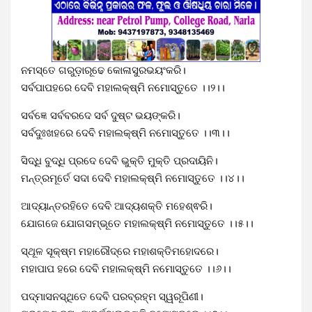
ନମସ୍ତେ ଗରୁଡ଼ାରୂଢେ କୋଳାସୁରଭୟଂକରି।
ସର୍ବପାପହରେ ଦେବି ମହାଲକ୍ଷ୍ମି ନମୋସ୍ତୁତେ ।।୨।।
ସର୍ବଜ୍ଞେ ସର୍ବବରଦେ ସର୍ବ ଦୁଷ୍ଟ ଭୟଙ୍କରି।
ସର୍ବଦୁଃଖହରେ ଦେବି ମହାଲକ୍ଷ୍ମି ନମୋସ୍ତୁତେ ।।୩।।
ସିଦ୍ଧି ବୁଦ୍ଧି ପ୍ରଦେ ଦେବି ଭୁକ୍ତି ମୁକ୍ତି ପ୍ରଦାୟିନି।
ମନ୍ତ୍ରମୂର୍ତେ ସଦା ଦେବି ମହାଲକ୍ଷ୍ମି ନମୋସ୍ତୁତେ ।।୪।।
ଆଦ୍ୟାନ୍ତରହିତେ ଦେବି ଆଦ୍ୟଶକ୍ତି ମହେଶ୍ଵରି।
ଯୋଗଜେ ଯୋଗସମ୍ଭୂତେ ମହାଲକ୍ଷ୍ମି ନମୋସ୍ତୁତେ ।।୫।।
ସ୍ଥୂଳ ସୂକ୍ଷ୍ମ ମହାରୌଦ୍ରେ ମହାଶକ୍ତିମହୋଦରେ।
ମହାପାପ ହରେ ଦେବି ମହାଲକ୍ଷ୍ମି ନମୋସ୍ତୁତେ ।।୬।।
ପଦ୍ମାସନସ୍ଥିତେ ଦେବି ପରବ୍ରହ୍ମ ସ୍ୱରୂପିଣୀ।