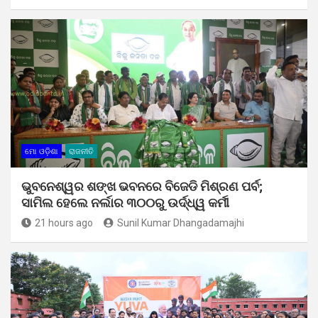
ମୋ ଓଡ଼ିଶା
ରାଜନୀତି
ଭୁବନେଶ୍ୱର ଶଙ୍ଖ ଭବନରେ ବିଜେଡି ମିଶ୍ରଣ ପର୍ବ;
ସାମିଲ ହେଲେ ନର୍ଲାର ୩୦୦ରୁ ଉର୍ଦ୍ଧ୍ୱ କର୍ମୀ
21 hours ago
Sunil Kumar Dhangadamajhi