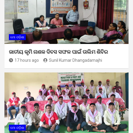
ମୋ ଓଡ଼ିଶା
ଜାତୀୟ କୃମି ନାଶକ ଦିବସ ସଫଳ ପାଇଁ ତାଲିମ ଶିବିର
17 hours ago
Sunil Kumar Dhangadamajhi
ମୋ ଓଡ଼ିଶା