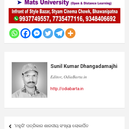
Sunil Kumar Dhangadamajhi
𝐸𝑑𝑖𝑡𝑜𝑟, 𝑂𝑑𝑖𝑎𝐵𝑎𝑟𝑡𝑎.𝑖𝑛
http://odiabarta.in
Post
‘ମହୁରି’ ପତ୍ରିକାର ଶାରଦୀୟ ସଂଖ୍ୟା ଲୋକାର୍ପିତ