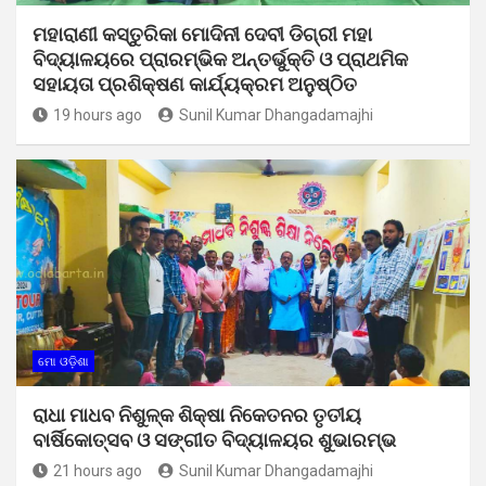
ମହାରାଣୀ କସ୍ତୁରିକା ମୋଦିନୀ ଦେବୀ ଡିଗ୍ରୀ ମହା
ବିଦ୍ୟାଳୟରେ ପ୍ରାରମ୍ଭିକ ଅନ୍ତର୍ଭୁକ୍ତି ଓ ପ୍ରାଥମିକ
ସହାୟତା ପ୍ରଶିକ୍ଷଣ କାର୍ଯ୍ୟକ୍ରମ ଅନୁଷ୍ଠିତ
19 hours ago
Sunil Kumar Dhangadamajhi
ମୋ ଓଡ଼ିଶା
ରାଧା ମାଧବ ନିଶୁଳ୍କ ଶିକ୍ଷା ନିକେତନର ତୃତୀୟ
ବାର୍ଷିକୋତ୍ସବ ଓ ସଙ୍ଗୀତ ବିଦ୍ୟାଳୟର ଶୁଭାରମ୍ଭ
21 hours ago
Sunil Kumar Dhangadamajhi