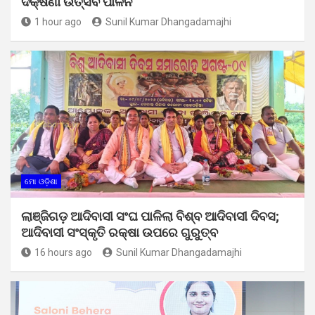
ଦକ୍ଷିଣା ଉତ୍ସବ ପାଳନ
1 hour ago
Sunil Kumar Dhangadamajhi
ମୋ ଓଡ଼ିଶା
ଲାଞ୍ଜିଗଡ଼ ଆଦିବାସୀ ସଂଘ ପାଳିଲା ବିଶ୍ବ ଆଦିବାସୀ ଦିବସ;
ଆଦିବାସୀ ସଂସ୍କୃତି ରକ୍ଷା ଉପରେ ଗୁରୁତ୍ବ
16 hours ago
Sunil Kumar Dhangadamajhi