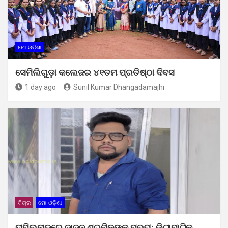
ମୋ ଓଡ଼ିଶା
ସେମିଲିଗୁଡ଼ା କଲେଜର ୪୧ତମ ପ୍ରତିଷ୍ଠା ଦିବସ
1 day ago
Sunil Kumar Dhangadamajhi
ବିଚାର
ମୋ ଓଡ଼ିଶା
ତାମିଲନାଡୁରେ ଦାଦନ ଶ୍ରମିକଙ୍କ ମୃତ୍ୟୁ; ଭିଟାମାଟିକୁ