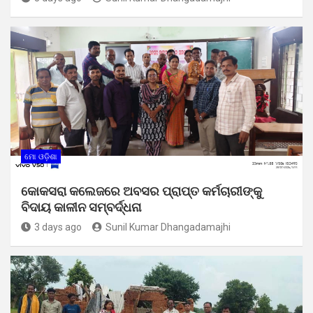
ମୋ ଓଡ଼ିଶା
କୋକସରା କଲେଜରେ ଅବସର ପ୍ରାପ୍ତ କର୍ମଚାରୀଙ୍କୁ
ବିଦାୟ କାଳୀନ ସମ୍ବର୍ଦ୍ଧନା
3 days ago
Sunil Kumar Dhangadamajhi