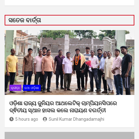
ସତେଜ ବାର୍ତ୍ତା
କ୍ରୀଡ଼ା
ମୋ ଓଡ଼ିଶା
ଓଡ଼ିଶା ରାଜ୍ୟ ଜୁନିୟର ଆଥଲେଟିକ୍ ଚାମ୍ପିୟନସିପରେ
ଦ୍ଵିତୀୟ ସ୍ଥାନ ହାସଲ କଲେ ନାରାୟଣ ବଗର୍ତ୍ତୀ
5 hours ago
Sunil Kumar Dhangadamajhi