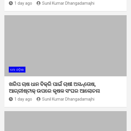
1 day ago
Sunil Kumar Dhangadamajhi
ମୋ ଓଡ଼ିଶା
ଖରିପ ଚାଷ ଧାନ ବିକ୍ରି ପାଇଁ ଚାଷୀ ଅସନ୍ତୋଷ,
ଆଗ୍ରୀଷ୍ଟାକ୍ ଉପରେ କୃଷକ ସଂଘର ଆଲୋଚନା
1 day ago
Sunil Kumar Dhangadamajhi