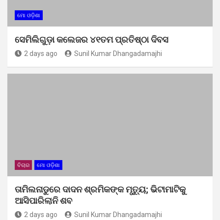
ମୋ ଓଡ଼ିଶା
ସେମିଲିଗୁଡ଼ା କଲେଜର ୪୧ତମ ପ୍ରତିଷ୍ଠା ଦିବସ
2 days ago
Sunil Kumar Dhangadamajhi
ବିଚାର
ମୋ ଓଡ଼ିଶା
ତାମିଲନାଡୁରେ ଦାଦନ ଶ୍ରମିକଙ୍କ ମୃତ୍ୟୁ; ଭିଟାମାଟିକୁ
ଆସିପାରିଲାନି ଶବ
2 days ago
Sunil Kumar Dhangadamajhi