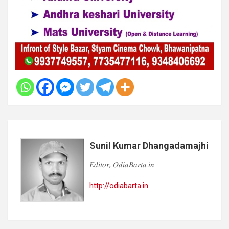
Sunil Kumar Dhangadamajhi
𝐸𝑑𝑖𝑡𝑜𝑟, 𝑂𝑑𝑖𝑎𝐵𝑎𝑟𝑡𝑎.𝑖𝑛
http://odiabarta.in