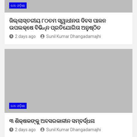
ମୋ ଓଡ଼ିଶା
ଜିଲ୍ଲାସ୍ତରୀୟ ୮୦ତମ ସ୍ୱାଧୀନତା ଦିବସ ପାଳନ
ଉପଲକ୍ଷେ ବିଭିନ୍ନ ପ୍ରତିଯୋଗିତା ଅନୁଷ୍ଠିତ
2 days ago
Sunil Kumar Dhangadamajhi
ମୋ ଓଡ଼ିଶା
୩ ଶିକ୍ଷକଙ୍କୁ ଅବସରକାଳୀନ ସମ୍ବର୍ଦ୍ଧନା
2 days ago
Sunil Kumar Dhangadamajhi