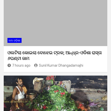
ମୋ ଓଡ଼ିଶା
ଓଲଟିଲା କୋଇଲା ବୋଝେଇ ଟ୍ରକ; ଆନ୍ଧ୍ର-ଓଡିଶା ରାସ୍ତା
୬ଘଣ୍ଟା ଜାମ
7 hours ago
Sunil Kumar Dhangadamajhi