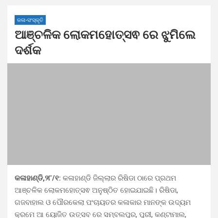
କଳା-ସଂସ୍କୃତି
ଆଞ୍ଚଳିକ ଲୋକମହୋତ୍ସଵ ରେ ଝୁମିଲେ
ଦର୍ଶକ
କଳାହାଣ୍ଡି,୨୮/୧:
କଳାହାଣ୍ଡି ଜିଲ୍ଲାର ରିଷିଡା ଠାରେ ପ୍ରଥମ
ଆଞ୍ଚଳିକ ଲୋକମହୋତ୍ସଵ ଅନୁଷ୍ଠିତ ହୋଇଯାଇଛି। ରିଷିଡା,
ଗଜବାହାଲ ଓ ପୌରକେଲା ପଂଚାୟତର କଳାକାର ମାନଙ୍କ ଉଦ୍ୟମ
କ୍ରମେ ଆ ୟୋଜିତ ଉତ୍ସବ ରେ ସମ୍ବଲପୁର, ପୁରୀ, କଣ୍ଟାମାଲ,