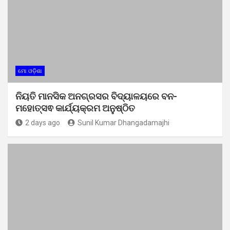
ମୋ ଓଡ଼ିଶା
ନିୟତି ମାନସିକ ଅନଗ୍ରସର ବିଦ୍ୟାଳୟରେ ବନ-
ମହୋତ୍ସଵ କାର୍ଯ୍ୟକ୍ରମ ଅନୁଷ୍ଠିତ
2 days ago
Sunil Kumar Dhangadamajhi