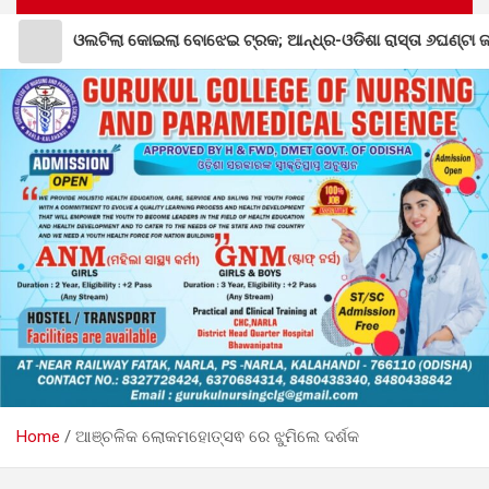
 କୋଇଲା ବୋଝେଇ ଟ୍ରକ; ଆନ୍ଧ୍ର-ଓଡିଶା ରାସ୍ତା ୬ଘଣ୍ଟା ଜାମ
Home
ଆଞ୍ଚଳିକ ଲୋକମହୋତ୍ସଵ ରେ ଝୁମିଲେ ଦର୍ଶକ