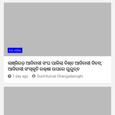
ମୋ ଓଡ଼ିଶା
ଲାଞ୍ଜିଗଡ଼ ଆଦିବାସୀ ସଂଘ ପାଳିଲା ବିଶ୍ବ ଆଦିବାସୀ ଦିବସ;
ଆଦିବାସୀ ସଂସ୍କୃତି ରକ୍ଷା ଉପରେ ଗୁରୁତ୍ବ
1 day ago
Sunil Kumar Dhangadamajhi