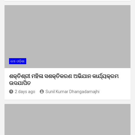
ମୋ ଓଡ଼ିଶା
ଶକ୍ତିଶ୍ରୀ ମହିଳା ସଶକ୍ତିକରଣ ଅଭିଯାନ କାର୍ଯ୍ୟକ୍ରମ
ଉଦଯାପିତ
2 days ago
Sunil Kumar Dhangadamajhi