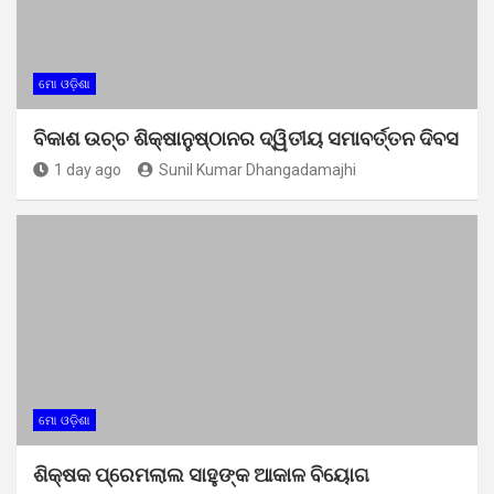
ମୋ ଓଡ଼ିଶା
ବିକାଶ ଉଚ୍ଚ ଶିକ୍ଷାନୁଷ୍ଠାନର ଦ୍ୱିତୀୟ ସମାବର୍ତ୍ତନ ଦିବସ
1 day ago
Sunil Kumar Dhangadamajhi
ମୋ ଓଡ଼ିଶା
ଶିକ୍ଷକ ପ୍ରେମଲାଲ ସାହୁଙ୍କ ଆକାଳ ବିୟୋଗ