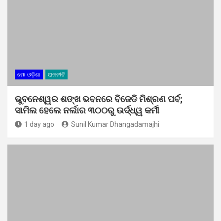
ମୋ ଓଡ଼ିଶା
ରାଜନୀତି
ଭୁବନେଶ୍ୱର ଶଙ୍ଖ ଭବନରେ ବିଜେଡି ମିଶ୍ରଣ ପର୍ବ;
ସାମିଲ ହେଲେ ନର୍ଲାର ୩୦୦ରୁ ଉର୍ଦ୍ଧ୍ୱ କର୍ମୀ
1 day ago
Sunil Kumar Dhangadamajhi