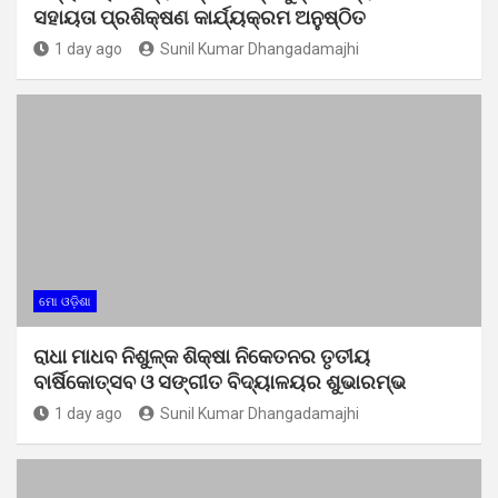
ସହାୟତା ପ୍ରଶିକ୍ଷଣ କାର୍ଯ୍ୟକ୍ରମ ଅନୁଷ୍ଠିତ
1 day ago
Sunil Kumar Dhangadamajhi
ମୋ ଓଡ଼ିଶା
ରାଧା ମାଧବ ନିଶୁଳ୍କ ଶିକ୍ଷା ନିକେତନର ତୃତୀୟ
ବାର୍ଷିକୋତ୍ସବ ଓ ସଙ୍ଗୀତ ବିଦ୍ୟାଳୟର ଶୁଭାରମ୍ଭ
1 day ago
Sunil Kumar Dhangadamajhi