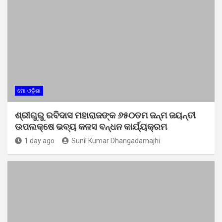
ମୋ ଓଡ଼ିଶା
ଶ୍ରୀଗୁରୁ ରବିଦାସ ମହାରାଜଙ୍କ ୬୫୦ତମ ଜନ୍ମ ଜୟନ୍ତୀ
ଉପଲକ୍ଷେ ଭବ୍ୟ କଳସ ବନ୍ଧନ କାର୍ଯ୍ୟକ୍ରମ
1 day ago
Sunil Kumar Dhangadamajhi