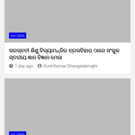
ମୋ ଓଡ଼ିଶା
ସରସ୍ବତୀ ଶିଶୁ ବିଦ୍ୟାମନ୍ଦିର ବ୍ରଜବିହାର ଠାରେ ସଂକୁଳ
ସ୍ତରୀୟ ଜ୍ଞାନ ବିଜ୍ଞାନ ମେଳା
1 day ago
Sunil Kumar Dhangadamajhi
ମୋ ଓଡ଼ିଶା