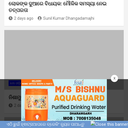
ଲୋକଙ୍କ ଦୁଆରେ ବିଧାୟକ: ମୌଳିକ ସମସ୍ୟା ନେଇ
ତତ୍ପରତା
2 days ago
Sunil Kumar Dhangadamajhi
x
ମୋ ଓଡ଼ିଶା
ନିଶାମୁକ୍ତ ଭାରତ ଅଭିଯାନ କାର୍ଯ୍ୟକ୍ରମ
2 days ago
Sunil Kumar Dhangadamajhi
ଏଠି ଛୁଇଁ ହ୍ଵାଟ୍ସଆପରେ ବ୍ରେକିଂ ନ୍ୟୁଜ ପାଆନ୍ତୁ