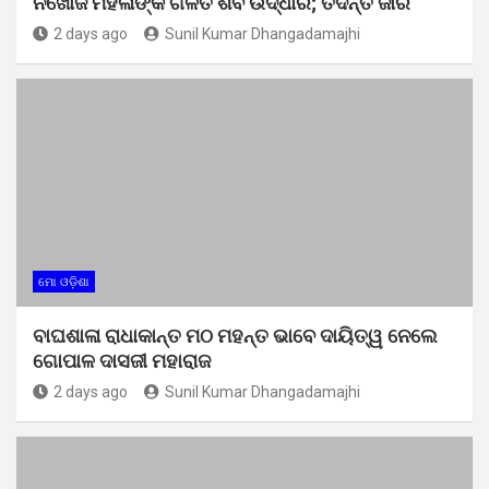
ନିଖୋଜ ମହିଳାଙ୍କ ଗଳିତ ଶବ ଉଦ୍ଧାର; ତଦନ୍ତ ଜାରି
2 days ago
Sunil Kumar Dhangadamajhi
ମୋ ଓଡ଼ିଶା
ବାଘଶାଳା ରାଧାକାନ୍ତ ମଠ ମହନ୍ତ ଭାବେ ଦାୟିତ୍ୱ ନେଲେ
ଗୋପାଳ ଦାସଜୀ ମହାରାଜ
2 days ago
Sunil Kumar Dhangadamajhi