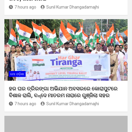
7 hours ago
Sunil Kumar Dhangadamajhi
ମୋ ଓଡ଼ିଶା
ହର ଘର ତ୍ରିରଙ୍ଗା ଅଭିଯାନ ଅବସରରେ କୋରାପୁଟରେ
ବିଶାଳ ରାଲି, ବନ୍ଦେ ମାତରମ ନାରାରେ ଗୁଞ୍ଜିଲା ସହର
7 hours ago
Sunil Kumar Dhangadamajhi