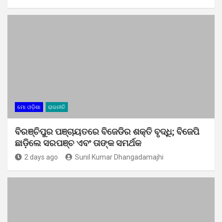
ମୋ ଓଡ଼ିଶା
ରାଜନୀତି
ବିରଞ୍ଚିପୁର ପଞ୍ଚାୟତରେ ବିଜେଡିର ଶକ୍ତି ବୃଦ୍ଧି; ବିଜେପି
ଛାଡ଼ିଲେ ସରପଞ୍ଚ ଏବଂ ତାଙ୍କ ସମର୍ଥକ
2 days ago
Sunil Kumar Dhangadamajhi