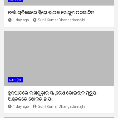
ନର୍ଲା ଚାରିଛକରେ ହିରୋ ବାଇକ ସୋରୁମ ଉଦଘାଟିତ
1 day ago
Sunil Kumar Dhangadamajhi
ମୋ ଓଡ଼ିଶା
ହୃଦଘାତରେ ଲାଖଗୁଡ଼ାର ସନ୍ତୋଷ ଭୋଇଙ୍କ ମୃତ୍ୟୁ:
ଅଞ୍ଚଳରେ ଶୋକର ଛାୟା
1 day ago
Sunil Kumar Dhangadamajhi