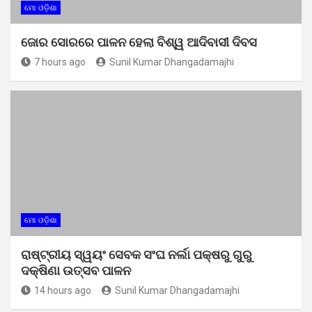
ମୋ ଓଡ଼ିଶା
ଜୋର ସୋରରେ ପାଳନ ହେଲା ବିଶ୍ୱ ଆଦିବାସୀ ଦିବସ
7 hours ago
Sunil Kumar Dhangadamajhi
ମୋ ଓଡ଼ିଶା
ରାଷ୍ଟ୍ରୀୟ ସ୍ୱୟଂ ସେବକ ସଂଘ ନର୍ଲା ପକ୍ଷରୁ ଗୁରୁ
ଦକ୍ଷିଣା ଉତ୍ସବ ପାଳନ
14 hours ago
Sunil Kumar Dhangadamajhi