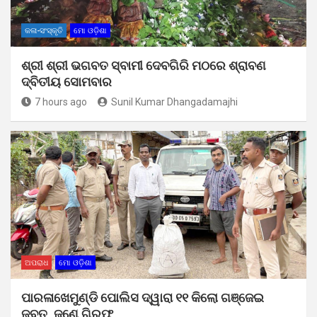
କଳା-ସଂସ୍କୃତି
ମୋ ଓଡ଼ିଶା
ଶ୍ରୀ ଶ୍ରୀ ଭଗବତ ସ୍ବାମୀ ଦେବଗିରି ମଠରେ ଶ୍ରାବଣ
ଦ୍ବିତୀୟ ସୋମବାର
7 hours ago
Sunil Kumar Dhangadamajhi
ଅପରାଧ
ମୋ ଓଡ଼ିଶା
ପାରଳାଖେମୁଣ୍ଡି ପୋଲିସ ଦ୍ୱାରା ୧୧ କିଲୋ ଗଞ୍ଜେଇ
ଜବତ, ଜଣେ ଗିରଫ