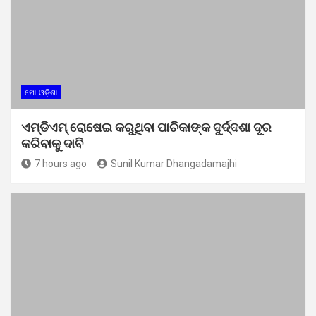
ମୋ ଓଡ଼ିଶା
ଏମ୍‌ଡିଏମ୍‌ ରୋଷେଇ କରୁଥିବା ପାଚିକାଙ୍କ ଦୁର୍ଦ୍ଦଶା ଦୂର
କରିବାକୁ ଦାବି
7 hours ago
Sunil Kumar Dhangadamajhi