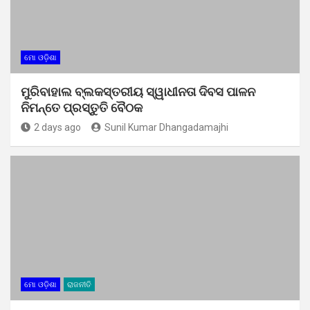
ମୋ ଓଡ଼ିଶା
ମୁରିବାହାଲ ବ୍ଲକସ୍ତରୀୟ ସ୍ୱାଧୀନତା ଦିବସ ପାଳନ
ନିମନ୍ତେ ପ୍ରସ୍ତୁତି ବୈଠକ
2 days ago
Sunil Kumar Dhangadamajhi
ମୋ ଓଡ଼ିଶା
ରାଜନୀତି