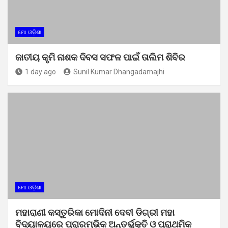
ମୋ ଓଡ଼ିଶା
ଜାତୀୟ କୃମି ନାଶକ ଦିବସ ସଫଳ ପାଇଁ ତାଲିମ ଶିବିର
1 day ago
Sunil Kumar Dhangadamajhi
ମୋ ଓଡ଼ିଶା
ମହାରାଣୀ କସ୍ତୁରିକା ମୋଦିନୀ ଦେବୀ ଡିଗ୍ରୀ ମହା
ବିଦ୍ୟାଳୟରେ ପ୍ରାରମ୍ଭିକ ଅନ୍ତର୍ଭୁକ୍ତି ଓ ପ୍ରାଥମିକ