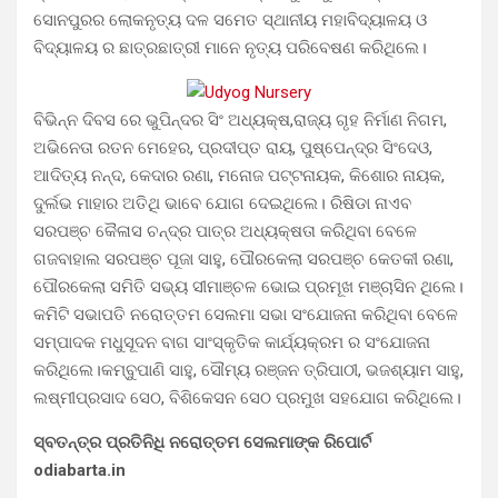
ସୋନପୁରର ଲୋକନୃତ୍ୟ ଦଳ ସମେତ ସ୍ଥାନୀୟ ମହାବିଦ୍ୟାଳୟ ଓ
ବିଦ୍ୟାଳୟ ର ଛାତ୍ରଛାତ୍ରୀ ମାନେ ନୃତ୍ୟ ପରିବେଷଣ କରିଥିଲେ।
ବିଭିନ୍ନ ଦିବସ ରେ ଭୁପିନ୍ଦର ସିଂ ଅଧ୍ୟକ୍ଷ,ରାଜ୍ୟ ଗୃହ ନିର୍ମାଣ ନିଗମ,
ଅଭିନେତା ରତନ ମେହେର, ପ୍ରଦୀପ୍ତ ରାୟ, ପୁଷ୍ପେନ୍ଦ୍ର ସିଂଦେଓ,
ଆଦିତ୍ୟ ନନ୍ଦ, କେଦାର ରଣା, ମନୋଜ ପଟ୍ଟନାୟକ, କିଶୋର ନାୟକ,
ଦୁର୍ଲଭ ମାହାର ଅତିଥି ଭାବେ ଯୋଗ ଦେଇଥିଲେ। ରିଷିଡା ନାଏବ
ସରପଞ୍ଚ କୈଳାସ ଚନ୍ଦ୍ର ପାତ୍ର ଅଧ୍ୟକ୍ଷତା କରିଥିବା ବେଳେ
ଗଜବାହାଲ ସରପଞ୍ଚ ପୂଜା ସାହୁ, ପୌରକେଲା ସରପଞ୍ଚ କେତକୀ ରଣା,
ପୌରକେଲା ସମିତି ସଭ୍ୟ ସୀମାଞ୍ଚଳ ଭୋଇ ପ୍ରମୂଖ ମଞ୍ଚାସିନ ଥିଲେ।
କମିଟି ସଭାପତି ନରୋତ୍ତମ ସେଲମା ସଭା ସଂଯୋଜନା କରିଥିବା ବେଳେ
ସମ୍ପାଦକ ମଧୁସୂଦନ ବାଗ ସାଂସ୍କୃତିକ କାର୍ଯ୍ୟକ୍ରମ ର ସଂଯୋଜନା
କରିଥିଲେ।କମ୍ବୁପାଣି ସାହୁ, ସୌମ୍ୟ ରଞ୍ଜନ ତ୍ରିପାଠୀ, ଭଜଶ୍ୟାମ ସାହୁ,
ଲଷ୍ମୀପ୍ରସାଦ ସେଠ, ବିଶିକେସନ ସେଠ ପ୍ରମୁଖ ସହଯୋଗ କରିଥିଲେ।
ସ୍ବତନ୍ତ୍ର ପ୍ରତିନିଧି ନରୋତ୍ତମ ସେଲମାଙ୍କ ରିପୋର୍ଟ
odiabarta.in