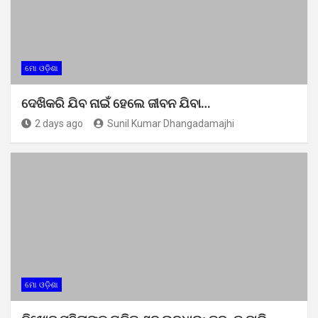
ମୋ ଓଡ଼ିଶା
ଦେଖିକରି ଯିବ ନାଇଁ ହେଲେ ଜୀବନ ଯିବା…
2 days ago
Sunil Kumar Dhangadamajhi
ମୋ ଓଡ଼ିଶା