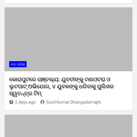
ମୋ ଓଡ଼ିଶା
କୋରାପୁଟରେ ଚାଞ୍ଚଲ୍ୟ: ଯୁବତୀଙ୍କୁ ଟଣାଓଟରା ଓ
ଲୁଟପାଟ୍ ଅଭିଯୋଗ, ୪ ଯୁବକଙ୍କୁ ଧରିବାକୁ ପୁଲିସର
ସ୍ୱତନ୍ତ୍ର ଟିମ୍
2 days ago
Sunil Kumar Dhangadamajhi