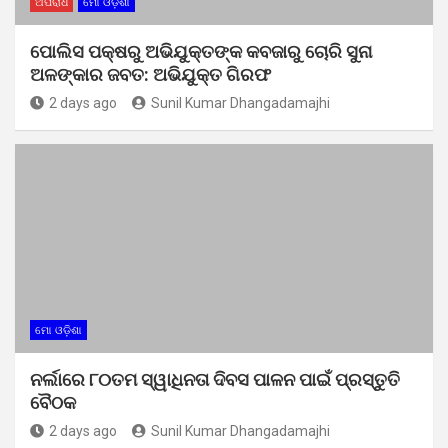
ଅପରାଧ
ମୋ ଓଡ଼ିଶା
ପୋଲିସ ପକ୍ଷରୁ ଅଭିଯୁକ୍ତଙ୍କ କବଜାରୁ ଚୋରି ସୁନା
ଅଳଙ୍କାର ଜବତ: ଅଭିଯୁକ୍ତ ଗିରଫ
2 days ago
Sunil Kumar Dhangadamajhi
ମୋ ଓଡ଼ିଶା
ନର୍ଲାରେ ୮୦ତମ ସ୍ୱାଧିନତା ଦିବସ ପାଳନ ପାଇଁ ପ୍ରସ୍ତୁତି
ବୈଠକ
2 days ago
Sunil Kumar Dhangadamajhi