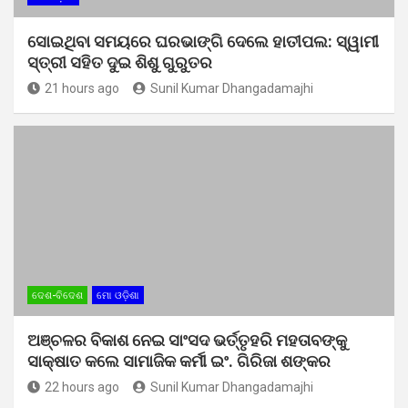
ସୋଇଥିବା ସମୟରେ ଘରଭାଙ୍ଗି ଦେଲେ ହାତୀପଲ: ସ୍ୱାମୀ
ସ୍ତ୍ରୀ ସହିତ ଦୁଇ ଶିଶୁ ଗୁରୁତର
21 hours ago
Sunil Kumar Dhangadamajhi
ଦେଶ-ବିଦେଶ
ମୋ ଓଡ଼ିଶା
ଅଞ୍ଚଳର ବିକାଶ ନେଇ ସାଂସଦ ଭର୍ତ୍ତୃହରି ମହତାବଙ୍କୁ
ସାକ୍ଷାତ କଲେ ସାମାଜିକ କର୍ମୀ ଇଂ. ଗିରିଜା ଶଙ୍କର
22 hours ago
Sunil Kumar Dhangadamajhi