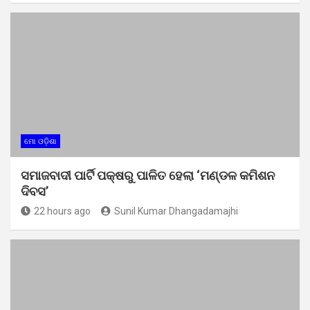
ମୋ ଓଡ଼ିଶା
ସମାଜବାଦୀ ପାର୍ଟି ପକ୍ଷରୁ ପାଳିତ ହେଲା ‘ମଣ୍ଡଳ କମିଶନ
ଦିବସ’
22 hours ago
Sunil Kumar Dhangadamajhi