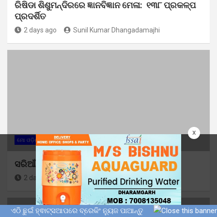
ରିଷିଡା ଶିଶୁମନ୍ଦିରରେ ଜ୍ଞାନବିଜ୍ଞାନ ମେଳା: ୧୩୮ ପ୍ରକଳ୍ପ
ପ୍ରଦର୍ଶିତ
2 days ago
Sunil Kumar Dhangadamajhi
x
ମୋ ଓଡ଼ିଶା
ସରିଆଁ କ୍ଲଷ୍ଟର ସ୍ତରୀୟ ମାସିକ ବୈଠକ ଅନୁଷ୍ଠିତ
2 days ago
Sunil Kumar Dhangadamajhi
ଏଠି ଛୁଇଁ ହ୍ଵାଟ୍ସଆପରେ ବ୍ରେକିଂ ନ୍ୟୁଜ ପାଆନ୍ତୁ