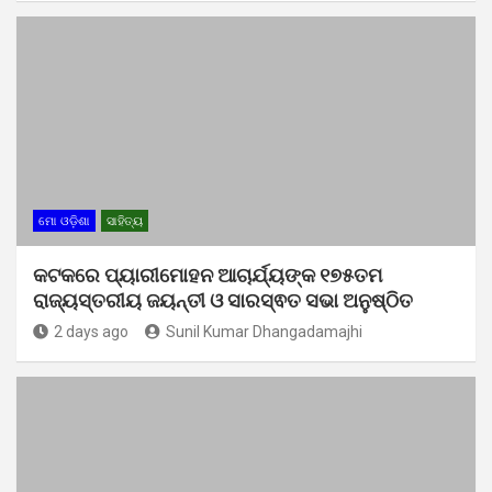
ମୋ ଓଡ଼ିଶା
ସାହିତ୍ୟ
କଟକରେ ପ୍ୟାରୀମୋହନ ଆଚାର୍ଯ୍ୟଙ୍କ ୧୭୫ତମ
ରାଜ୍ୟସ୍ତରୀୟ ଜୟନ୍ତୀ ଓ ସାରସ୍ଵତ ସଭା ଅନୁଷ୍ଠିତ
2 days ago
Sunil Kumar Dhangadamajhi