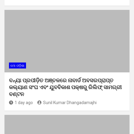
ମୋ ଓଡ଼ିଶା
ବନ୍ୟା ପ୍ରପୀଡ଼ିତ ଅଞ୍ଚଳରେ ନାବାର୍ଡ ଅବସରପ୍ରାପ୍ତ
କଲ୍ୟାଣ ସଂଘ ଏବଂ ଯୁବବିକାଶ ପକ୍ଷରୁ ରିଲିଫ୍ ସାମଗ୍ରୀ
ବଣ୍ଟନ
1 day ago
Sunil Kumar Dhangadamajhi