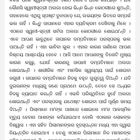
କୌଣସି ସ୍ୱାମୀସ୍ତ୍ରୀ ଅଲଗା ହୋଇ ଭିନ୍ନ ଭିନ୍ନ କୋଠରୀରେ ଶୁଅନ୍ତି,
ତାହାହେଲେ ଏଥିରୁ ସ୍ପଷ୍ଟ ବୁଝାପଡ଼େ ଯେ, ଉଭୟଙ୍କ ଭିତରେ ସମ୍ପର୍କ
ଭଲ ନାହିଁ । କିନ୍ତୁ ଜାପାନରେ ଏହାର ବ୍ୟତିକ୍ରମ ଦେଖିବାକୁ ମିଳେ ।
ଏଠାରେ ସ୍ୱାମୀ-ସ୍ତ୍ରୀ ସର୍ବଦା ଅଲଗା କୋଠରୀରେ ଶୋଇଥା’ନ୍ତି ।
ଏବେ ଆପଣ ଭାବୁଥିବେ ଜାପାନର ଦମ୍ପତିମାନେ ପରସ୍ପରକୁ ଭଲ
ପାଆନ୍ତି ନାହିଁ । ଏହା ଭାବିବା ଭୁଲ । ଏହାର କାରଣ ଜାଣିଲେ ଆପଣ
ନିଶ୍ଚୟ ଆଶ୍ଚର୍ଯ୍ୟ ହେବେ । ଆଜି ଆମେ ଆପଣଙ୍କୁ ତିନୋଟି ମୁଖ୍ୟ
କାରଣ କହୁଛୁ, ଯେଉଁ କାରଣରୁ ଜାପାନୀ ଦମ୍ପତିମାନେ ଅଲଗା
ଶୋଇଥାନ୍ତି । ଶାରୀରିକ ଏବଂ ମାନସିକ ସ୍ୱାସ୍ଥ୍ୟ ପାଇଁ ଶୋଇବା
ଜରୁରୀ । ଜାପାନର ଦମ୍ପତିମାନେ ନିଦକୁ ବହୁତ ଗୁରୁତ୍ୱ ଦିଅନ୍ତି । ଯଦି
ଦୁଇଜଣଙ୍କ ମଧ୍ୟରୁ ଜଣେ ପ୍ରଥମେ ଉଠନ୍ତି, ତେବେ ସେ ଅନ୍ୟର
ନିଦକୁ ବ୍ୟାଘାତ କରନ୍ତି ନାହିଁ । ଏଭଳି ପରିସ୍ଥିତିରେ ଦୁହେଁ ଅଲଗା
ଶୋଇଥାନ୍ତି ଏବଂ ପରସ୍ପରକୁ ଯଥେଷ୍ଟ ଶୋଇବା ପାଇଁ ପୂର୍ଣ୍ଣ ସମୟ
ଦିଅନ୍ତି । ପିଲାମାନେ ମା’ଙ୍କ ପାଖରେ ଶୋଇଲେ ମା’ର ଆକସ୍ମିକ
ମୃତ୍ୟୁ ହେବାର ଆଶଙ୍କା କମିଯାଇଥାଏ ବୋଲି ଏଠାକାର ଲୋକଙ୍କ
ବିଶ୍ୱାସ । ଏହା ସହିତ ପିଲାମାନଙ୍କର ହୃଦସ୍ପନ୍ଦନ ମଧ୍ୟ ଏହା ଦ୍ୱାରା
ନିୟନ୍ତ୍ରିତ ହୋଇଥାଏ । ତେଣୁ ଏଠାରେ ପିଲାମାନେ ନିଜ ମାମାନଙ୍କ