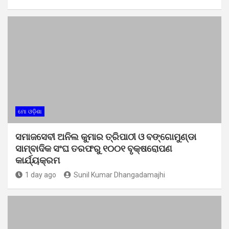
ମୋ ଓଡ଼ିଶା
ସମାଜସେବୀ ଅନିଲ କୁମାର ତ୍ରିପାଠୀ ଓ ବଙ୍ଗୋମୁଣ୍ଡା
ସାମ୍ବାଦିକ ସଂଘ ତରଫରୁ ୧୦୦୧ ବୃକ୍ଷରୋପଣ
କାର୍ଯ୍ୟକ୍ରମ
1 day ago
Sunil Kumar Dhangadamajhi