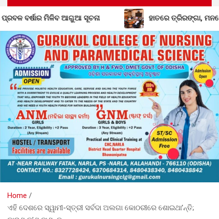
 ମିଳିବ ଆଗୁଆ ସୂଚନା
ହାତରେ ତ୍ରିରଙ୍ଗା, ମନରେ ଦେଶପ୍ରେମ:
Home
ଏହି ଦେଶରେ ସ୍ୱାମୀ-ସ୍ତ୍ରୀ ସର୍ବଦା ଅଲଗା କୋଠରୀରେ ଶୋଇଥା’ନ୍ତି;