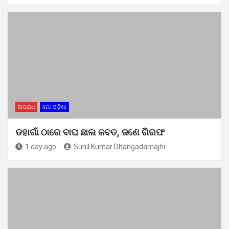
ଅପରାଧ
ମୋ ଓଡ଼ିଶା
ଡହାଗାଁ ଠାରେ ବାଘ ଛାଲ ଜବତ, ଜଣେ ଗିରଫ
1 day ago
Sunil Kumar Dhangadamajhi