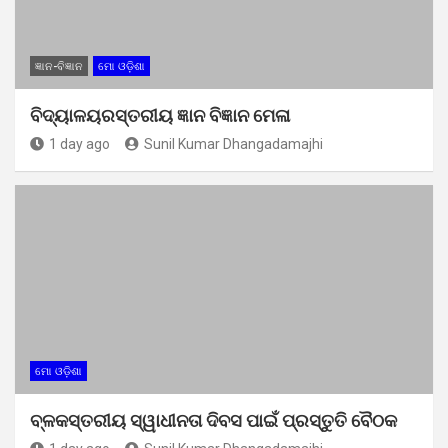
ଜ୍ଞାନ-ବିଜ୍ଞାନ
ମୋ ଓଡ଼ିଶା
ବିଦ୍ୟାଳୟରସ୍ତରୀୟ ଜ୍ଞାନ ବିଜ୍ଞାନ ମେଳା
1 day ago
Sunil Kumar Dhangadamajhi
ମୋ ଓଡ଼ିଶା
ବ୍ଳକସ୍ତରୀୟ ସ୍ୱାଧୀନତା ଦିବସ ପାଇଁ ପ୍ରସ୍ତୁତି ବୈଠକ