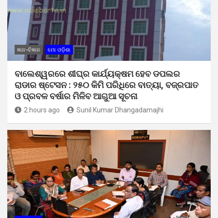
ଜ୍ଞାନ-ବିଜ୍ଞାନ
ମୋ ଓଡ଼ିଶା
ବାଲେଶ୍ୱରରେ ଶୀଘ୍ର କାର୍ଯ୍ୟକ୍ଷମ ହେବ ଡପଲର
ରାଡାର ଷ୍ଟେସନ : ୨୫୦ କିମି ପରିଧିରେ ବାତ୍ୟା, ବଜ୍ରପାତ
ଓ ପ୍ରବଳ ବର୍ଷାର ମିଳିବ ଆଗୁଆ ସୂଚନା
2 hours ago
Sunil Kumar Dhangadamajhi