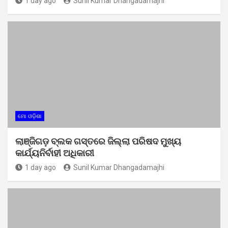
1 day ago
Sunil Kumar Dhangadamajhi
ମୋ ଓଡ଼ିଶା
ଲାଞ୍ଜିଗଡ଼ ବ୍ଲକ ଗସ୍ତରେ ଜିଲ୍ଲା ପରିଷଦ ମୁଖ୍ୟ
କାର୍ଯ୍ୟନିର୍ବାହୀ ଅଧିକାରୀ
1 day ago
Sunil Kumar Dhangadamajhi