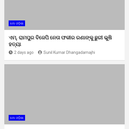
ମୋ ଓଡ଼ିଶା
ଏମ୍. ରାମପୁର ବିଜେପି ନେତା ଫକୀର ରଣାଙ୍କୁ ଛୁରୀ ଭୁଷି
ହତ୍ୟା
2 days ago
Sunil Kumar Dhangadamajhi
ମୋ ଓଡ଼ିଶା