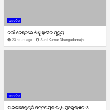
ମୋ ଓଡ଼ିଶା
ନର୍ଲା ରେଞ୍ଜରେ ଶିଶୁ ହାତୀର ମୃତ୍ୟୁ
23 hours ago
Sunil Kumar Dhangadamajhi
ମୋ ଓଡ଼ିଶା
ପାରଳାଖେମୁଣ୍ଡି ପଟ୍ଟନାୟକ ବନ୍ଧ ପୁନରୁଦ୍ଧାର ଓ