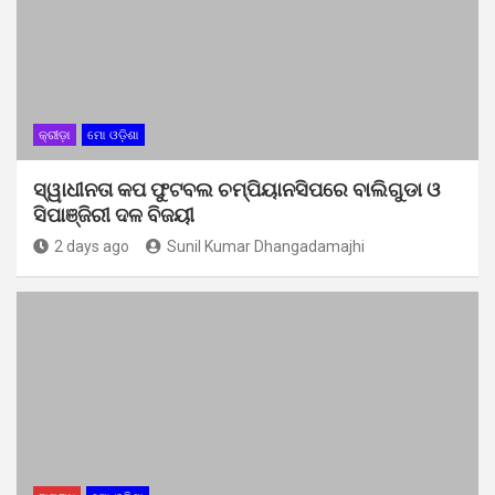
କ୍ରୀଡ଼ା
ମୋ ଓଡ଼ିଶା
ସ୍ୱାଧୀନତା କପ ଫୁଟବଲ ଚମ୍ପିୟାନସିପରେ ବାଲିଗୁଡା ଓ
ସିପାଞ୍ଜିରୀ ଦଳ ବିଜୟୀ
2 days ago
Sunil Kumar Dhangadamajhi