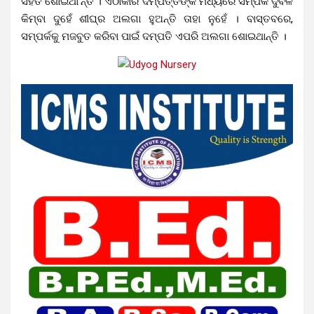
ସହିତ ଶୋଇଥା’ନ୍ତି । ଏଠାକାର ଦମ୍ପତ୍ତିଙ୍କ ମଧ୍ୟରେ ସମ୍ପର୍କ ଦୁର୍ବଳ
କିମ୍ବା ଦୁହେଁ ଶୀଘ୍ର ଅଲଗା ହୁଅନ୍ତି ତାହା ନୁହେଁ । ବାସ୍ତବରେ,
ସମ୍ପର୍କକୁ ମଜବୁତ କରିବା ପାଇଁ ଦମ୍ପତି ଏପରି ଅଲଗା ଶୋଇଥାନ୍ତି ।