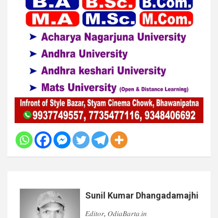
Sunil Kumar Dhangadamajhi
𝐸𝑑𝑖𝑡𝑜𝑟, 𝑂𝑑𝑖𝑎𝐵𝑎𝑟𝑡𝑎.𝑖𝑛