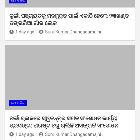
ମୋ ଓଡ଼ିଶା
କୁର୍ଲୀ ପଞ୍ଚାୟତକୁ ମଦମୁକ୍ତ ପାଇଁ ଏକାଠି ହେଲେ ୨୩ଖଣ୍ଡ
ଡଙ୍ଗରିଆ ଗାଁର ଲୋକ
1 day ago
Sunil Kumar Dhangadamajhi
ମୋ ଓଡ଼ିଶା
ନର୍ଲା ବ୍ଲକରେ ସ୍ୱତନ୍ତ୍ର ସଘନ ସଂଶୋଧନ କାର୍ଯ୍ୟ
ପ୍ରସଙ୍ଗ: ଅଗଷ୍ଟ ୪ରୁ ଚାଲିଛି ଅସଙ୍ଗତି ସଂଶୋଧନ
1 day ago
Sunil Kumar Dhangadamajhi