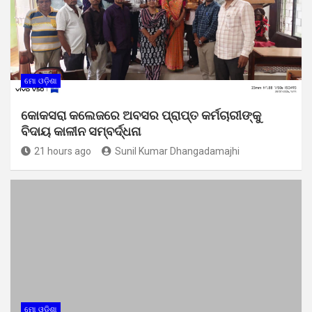
ମୋ ଓଡ଼ିଶା
କୋକସରା କଲେଜରେ ଅବସର ପ୍ରାପ୍ତ କର୍ମଚାରୀଙ୍କୁ
ବିଦାୟ କାଳୀନ ସମ୍ବର୍ଦ୍ଧନା
21 hours ago
Sunil Kumar Dhangadamajhi
ମୋ ଓଡ଼ିଶା