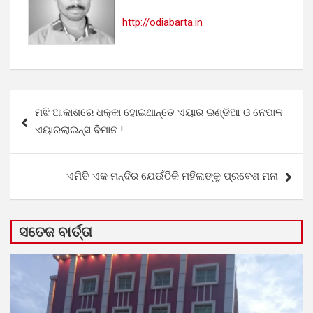
http://odiabarta.in
Post
ମଝି ଆକାଶରେ ଧକ୍କା ହୋଇଥାନ୍ତେ ଏୟାର ଇଣ୍ଡିଆ ଓ ନେପାଳ
navigation
ଏୟାରଲାଇନ୍ସ ବିମାନ !
ଏମିତି ଏକ ମନ୍ଦିର ଯେଉଁଠିକି ମହିଳାଙ୍କୁ ପ୍ରବେଶ ମନା
ସତେଜ ବାର୍ତ୍ତା