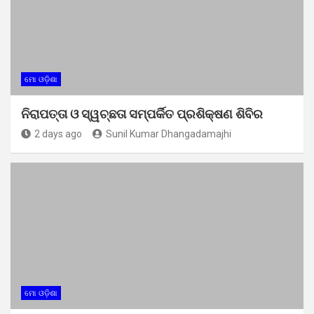
ମୋ ଓଡ଼ିଶା
ନିରାପତ୍ତା ଓ ସ୍ୱଚ୍ଛତା ସମ୍ପର୍କିତ ପ୍ରଶିକ୍ଷଣ ଶିବିର
2 days ago
Sunil Kumar Dhangadamajhi
ମୋ ଓଡ଼ିଶା