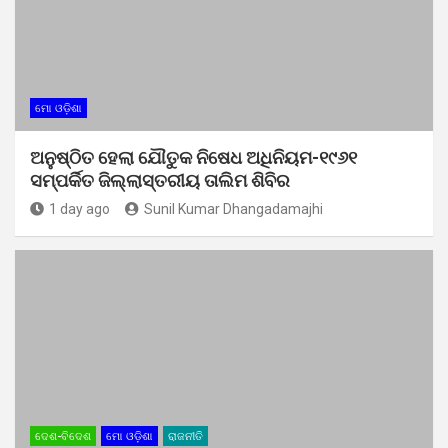
ମୋ ଓଡ଼ିଶା
ଅନୁଷ୍ଠିତ ହେଲା ଯୌତୁକ ନିଷେଧ ଅଧିନିୟମ-୧୯୬୧
ସମ୍ପର୍କିତ ଜିଲ୍ଲାସ୍ତରୀୟ ତାଲିମ ଶିବିର
1 day ago
Sunil Kumar Dhangadamajhi
ଦେଶ-ବିଦେଶ
ମୋ ଓଡ଼ିଶା
ରାଜନୀତି