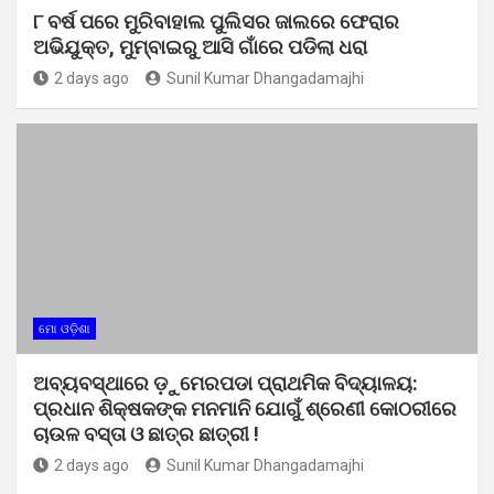
୮ ବର୍ଷ ପରେ ମୁରିବାହାଲ ପୁଲିସର ଜାଲରେ ଫେରାର
ଅଭିଯୁକ୍ତ, ମୁମ୍ବାଇରୁ ଆସି ଗାଁରେ ପଡିଲା ଧରା
2 days ago
Sunil Kumar Dhangadamajhi
ମୋ ଓଡ଼ିଶା
ଅବ୍ୟବସ୍ଥାରେ ଡ଼ୁମେରପଡା ପ୍ରାଥମିକ ବିଦ୍ୟାଳୟ:
ପ୍ରଧାନ ଶିକ୍ଷକଙ୍କ ମନମାନି ଯୋଗୁଁ ଶ୍ରେଣୀ କୋଠରୀରେ
ଚାଉଳ ବସ୍ତା ଓ ଛାତ୍ର ଛାତ୍ରୀ !
2 days ago
Sunil Kumar Dhangadamajhi