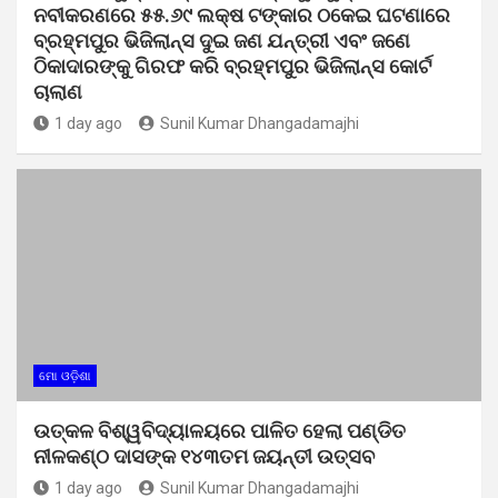
ନବୀକରଣରେ ୫୫.୬୯ ଲକ୍ଷ ଟଙ୍କାର ଠକେଇ ଘଟଣାରେ
ବ୍ରହ୍ମପୁର ଭିଜିଲାନ୍ସ ଦୁଇ ଜଣ ଯନ୍ତ୍ରୀ ଏବଂ ଜଣେ
ଠିକାଦାରଙ୍କୁ ଗିରଫ କରି ବ୍ରହ୍ମପୁର ଭିଜିଲାନ୍ସ କୋର୍ଟ
ଚାଲାଣ
1 day ago
Sunil Kumar Dhangadamajhi
ମୋ ଓଡ଼ିଶା
ଉତ୍କଳ ବିଶ୍ୱବିଦ୍ୟାଳୟରେ ପାଳିତ ହେଲା ପଣ୍ଡିତ
ନୀଳକଣ୍ଠ ଦାସଙ୍କ ୧୪୩ତମ ଜୟନ୍ତୀ ଉତ୍ସବ
1 day ago
Sunil Kumar Dhangadamajhi