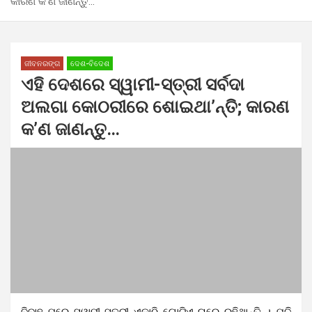
କାରଣ କ’ଣ ଜାଣନ୍ତୁ…
ଜୀବନରଙ୍ଗ
ଦେଶ-ବିଦେଶ
ଏହି ଦେଶରେ ସ୍ୱାମୀ-ସ୍ତ୍ରୀ ସର୍ବଦା
ଅଲଗା କୋଠରୀରେ ଶୋଇଥା’ନ୍ତି; କାରଣ
କ’ଣ ଜାଣନ୍ତୁ…
ବିବାହ ପରେ ସ୍ୱାମୀ-ସ୍ତ୍ରୀ ଏକାଠି ଗୋଟିଏ ଘରେ ରହିଥାନ୍ତି । ଯଦି