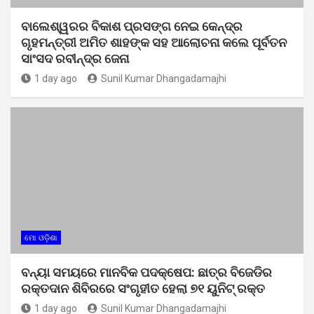
ବାଲେଶ୍ୱରର ବିକାଶ ପ୍ରସଙ୍ଗ ନେଇ କେନ୍ଦ୍ର
ଗୃହମନ୍ତ୍ରୀ ଅମିତ ଶାହଙ୍କ ସହ ଆଲୋଚନା କଲେ ପୂର୍ବତନ
ସାଂସଦ ରବୀନ୍ଦ୍ର ଜେନା
1 day ago
Sunil Kumar Dhangadamajhi
ମୋ ଓଡ଼ିଶା
ବନ୍ୟା ସମୟରେ ମାନବିକ ପଦକ୍ଷେପ: ଛାତ୍ର ବିଜେଡିର
ରକ୍ତଦାନ ଶିବିରରେ ସଂଗୃହୀତ ହେଲା ୭୧ ୟୁନିଟ୍ ରକ୍ତ
1 day ago
Sunil Kumar Dhangadamajhi