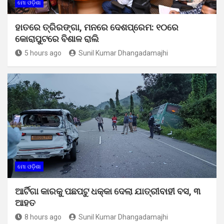
ମୋ ଓଡ଼ିଶା
ହାତରେ ତ୍ରିରଙ୍ଗା, ମନରେ ଦେଶପ୍ରେମ: ୧୦ରେ
କୋରାପୁଟରେ ବିଶାଳ ରାଲି
5 hours ago
Sunil Kumar Dhangadamajhi
ମୋ ଓଡ଼ିଶା
ଆର୍ଟିଗା କାରକୁ ପଛପଟୁ ଧକ୍କା ଦେଲା ଯାତ୍ରୀବାହୀ ବସ, ୩
ଆହତ
8 hours ago
Sunil Kumar Dhangadamajhi