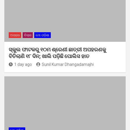
ଅପରାଧ
ବିଚାର
ମୋ ଓଡ଼ିଶା
ସ୍କୁଲ ଫାଟକରୁ ୧୦ମ ଶ୍ରେଣୀ ଛାତ୍ରୀ ଅପହରଣକୁ
ବିତିଲାଣି ୧୮ ଦିନ; ଖାଲି ପଡ଼ିଛି ପୋଲିସ ହାତ
1 day ago
Sunil Kumar Dhangadamajhi