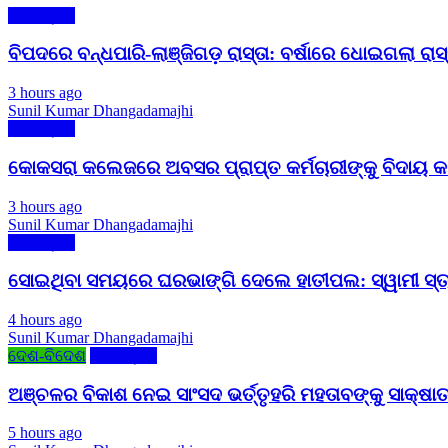
ମୋ ଓଡ଼ିଶା
ବିପଦରେ ବନ୍ଧପାରି-ଲାଞ୍ଜିଗଡ଼ ରାସ୍ତା: ବର୍ଷାରେ ଧୋଇଗଲା ରାସ୍ତା
3 hours ago
Sunil Kumar Dhangadamajhi
ମୋ ଓଡ଼ିଶା
କୋକସରା କଲେଜରେ ଅବସର ପ୍ରାପ୍ତ କର୍ମଚାରୀଙ୍କୁ ବିଦାୟ କାଳ
3 hours ago
Sunil Kumar Dhangadamajhi
ମୋ ଓଡ଼ିଶା
ସୋଇଥିବା ସମୟରେ ଘରଭାଙ୍ଗି ଦେଲେ ହାତୀପଲ: ସ୍ୱାମୀ ସ୍ତ୍ର
4 hours ago
Sunil Kumar Dhangadamajhi
ଦେଶ-ବିଦେଶ
ମୋ ଓଡ଼ିଶା
ଅଞ୍ଚଳର ବିକାଶ ନେଇ ସାଂସଦ ଭର୍ତ୍ତୃହରି ମହତାବଙ୍କୁ ସାକ୍ଷାତ
5 hours ago