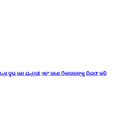
୍ସ ଦୁଇ ଜଣ ଯନ୍ତ୍ରୀ ଏବଂ ଜଣେ ଠିକାଦାରଙ୍କୁ ଗିରଫ କରି