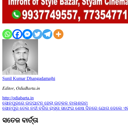
Sunil Kumar Dhangadamajhi
𝐸𝑑𝑖𝑡𝑜𝑟, 𝑂𝑑𝑖𝑎𝐵𝑎𝑟𝑡𝑎.𝑖𝑛
http://odiabarta.in
Post
ସୋନପୁରରେ ଉଦଘାଟନ ହେଲା ଉତ୍କଳ ବାଳାଶ୍ରମ
ସୋନପୁର ତେଲ ନଦୀ ବ୍ରିଜ ରାସ୍ତା ସଫେଇ ଶେଷ ଦିନରେ ଯୋଗ ଦେଲେ ଏସ
navigation
ସତେଜ ବାର୍ତ୍ତା