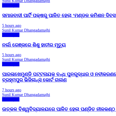
Sunil Kumar Dhangadamajhi
ମୋ ଓଡ଼ିଶା
ସମାଜବାଦୀ ପାର୍ଟି ପକ୍ଷରୁ ପାଳିତ ହେଲା ‘ମଣ୍ଡଳ କମିଶନ ଦିବ
5 hours ago
Sunil Kumar Dhangadamajhi
ମୋ ଓଡ଼ିଶା
ନର୍ଲା ରେଞ୍ଜରେ ଶିଶୁ ହାତୀର ମୃତ୍ୟୁ
5 hours ago
Sunil Kumar Dhangadamajhi
ମୋ ଓଡ଼ିଶା
ପାରଳାଖେମୁଣ୍ଡି ପଟ୍ଟନାୟକ ବନ୍ଧ ପୁନରୁଦ୍ଧାର ଓ ନବୀକରଣର
ବ୍ରହ୍ମପୁର ଭିଜିଲାନ୍ସ କୋର୍ଟ ଚାଲାଣ
7 hours ago
Sunil Kumar Dhangadamajhi
ମୋ ଓଡ଼ିଶା
ଉତ୍କଳ ବିଶ୍ୱବିଦ୍ୟାଳୟରେ ପାଳିତ ହେଲା ପଣ୍ଡିତ ନୀଳକଣ୍