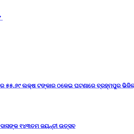
ସ’
େ ୫୫.୬୯ ଲକ୍ଷ ଟଙ୍କାର ଠକେଇ ଘଟଣାରେ ବ୍ରହ୍ମପୁର ଭିଜିଲାନ
ଠ ଦାସଙ୍କ ୧୪୩ତମ ଜୟନ୍ତୀ ଉତ୍ସବ