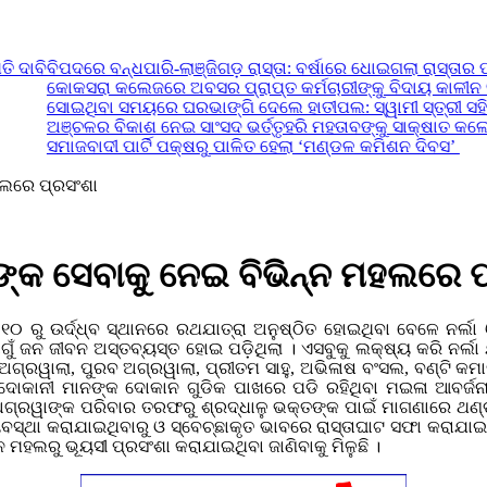
ି
ବିପଦରେ ବନ୍ଧପାରି-ଲାଞ୍ଜିଗଡ଼ ରାସ୍ତା: ବର୍ଷାରେ ଧୋଇଗଲା ରାସ୍ତାର ପାର୍ଶ୍ୱ, 
କୋକସରା କଲେଜରେ ଅବସର ପ୍ରାପ୍ତ କର୍ମଚାରୀଙ୍କୁ ବିଦାୟ କାଳୀନ ସମ୍ବର୍ଦ
ସୋଇଥିବା ସମୟରେ ଘରଭାଙ୍ଗି ଦେଲେ ହାତୀପଲ: ସ୍ୱାମୀ ସ୍ତ୍ରୀ ସହିତ ଦୁଇ 
ଅଞ୍ଚଳର ବିକାଶ ନେଇ ସାଂସଦ ଭର୍ତ୍ତୃହରି ମହତାବଙ୍କୁ ସାକ୍ଷାତ କଲେ ସାମାଜି
ସମାଜବାଦୀ ପାର୍ଟି ପକ୍ଷରୁ ପାଳିତ ହେଲା ‘ମଣ୍ଡଳ କମିଶନ ଦିବସ’
ହଲରେ ପ୍ରସଂଶା
ଙ୍କ ସେବାକୁ ନେଇ ବିଭିନ୍ନ ମହଲରେ 
୦ ରୁ ଉର୍ଦ୍ଧ୍ବ ସ୍ଥାନରେ ରଥଯାତ୍ରା ଅନୁଷ୍ଠିତ ହୋଇଥିବା ବେଳେ ନର୍ଲା
ଯୋଗୁଁ ଜନ ଜୀବନ ଅସ୍ତବ୍ୟସ୍ତ ହୋଇ ପଡ଼ିଥିଲା । ଏସବୁକୁ ଲକ୍ଷ୍ୟ କରି ନର୍
ଅଗ୍ରୱାଲା, ପୁରବ ଅଗ୍ରୱାଲା, ପ୍ରୀତମ ସାହୁ, ଅଭିଳାଷ ବଂସଲ, ବଣ୍ଟି କମ
କାନୀ ମାନଙ୍କ ଦୋକାନ ଗୁଡିକ ପାଖରେ ପଡି ରହିଥିବା ମଇଳା ଆବର୍ଜନା ସ
ୁ ଅଗ୍ରୱାଙ୍କ ପରିବାର ତରଫରୁ ଶ୍ରଦ୍ଧାଳୁ ଭକ୍ତଙ୍କ ପାଇଁ ମାଗଣାରେ ଥଣ୍ଡା
ସ୍ଥା କରାଯାଇଥିବାରୁ ଓ ସ୍ବେଚ୍ଛାକୃତ ଭାବରେ ରାସ୍ତାଘାଟ ସଫା କରାଯାଇଥିବ
୍ନ ମହଲରୁ ଭୂୟସୀ ପ୍ରସଂଶା କରାଯାଇଥିବା ଜାଣିବାକୁ ମିଳୁଛି ।