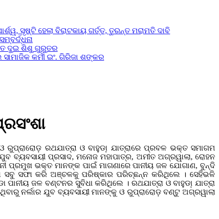
ସୃଷ୍ଟି ହେଲା ବିରାଟକାୟ ଗର୍ତ୍ତ, ତୁରନ୍ତ ମରାମତି ଦାବି
୍ଧନା
ଶିଶୁ ଗୁରୁତର
କ କର୍ମୀ ଇଂ. ଗିରିଜା ଶଙ୍କର
ପ୍ରସଂଶା
 ଓ ରୁପ୍ରାରୋଡ଼ ରଥଯାତ୍ରା ଓ ବାହୁଡା଼ ଯାତ୍ରାରେ ପ୍ରବଳ ଭକ୍ତ ସମାଗମ
ଲା ଯୁବ ବ୍ୟବସାୟୀ ପ୍ରସାଦ, ମନୋଜ ମହାପାତ୍ର, ଅମୀତ ଅଗ୍ରୱାଲା, ରୋହନ
ାନୀ ପ୍ରମୁଖ ଭକ୍ତ ମାନଙ୍କ ପାଇଁ ମାଗଣାରେ ପାନୀୟ ଜଳ ଯୋଗାଣ, ବୁନ୍ଦି
ବୁ ସଫା କରି ଅଞ୍ଚଳକୁ ପରିଷ୍କାର ପରିଚ୍ଛନ୍ନ କରିଥିଲେ । ସେହିଭଳି
 ପାନୀୟ ଜଳ ବଣ୍ଟନର ସୁବିଧା କରିଥିଲେ । ରଥଯାତ୍ରା ଓ ବାହୁଡା଼ ଯାତ୍ରା
ାରୁ ନର୍ଲାର ଯୁବ ବ୍ୟବସାୟୀ ମାନଙ୍କୁ ଓ ରୁପ୍ରାରୋଡ଼ ବଣ୍ଟୁ ଅଗ୍ରୱାଲା