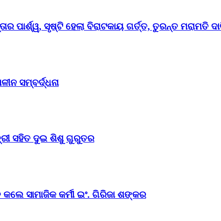
ର ପାର୍ଶ୍ୱ, ସୃଷ୍ଟି ହେଲା ବିରାଟକାୟ ଗର୍ତ୍ତ, ତୁରନ୍ତ ମରାମତି ଦା
ୀନ ସମ୍ବର୍ଦ୍ଧନା
ୀ ସହିତ ଦୁଇ ଶିଶୁ ଗୁରୁତର
 କଲେ ସାମାଜିକ କର୍ମୀ ଇଂ. ଗିରିଜା ଶଙ୍କର