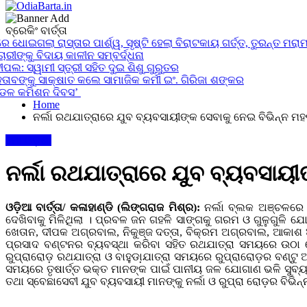
24x7News&Views
ବ୍ରେକିଂ ବାର୍ତ୍ତା
OdiaBarta.in
ଗଲା ରାସ୍ତାର ପାର୍ଶ୍ୱ, ସୃଷ୍ଟି ହେଲା ବିରାଟକାୟ ଗର୍ତ୍ତ, ତୁରନ୍ତ ମରାମତି ଦାବ
ବିଦାୟ କାଳୀନ ସମ୍ବର୍ଦ୍ଧନା
ମୀ ସ୍ତ୍ରୀ ସହିତ ଦୁଇ ଶିଶୁ ଗୁରୁତର
ୁ ସାକ୍ଷାତ କଲେ ସାମାଜିକ କର୍ମୀ ଇଂ. ଗିରିଜା ଶଙ୍କର
କମିଶନ ଦିବସ’
Home
ନର୍ଲା ରଥଯାତ୍ରାରେ ଯୁବ ବ୍ୟବସାୟୀଙ୍କ ସେବାକୁ ନେଇ ବିଭିନ୍ନ ମ
ମୋ ଓଡ଼ିଶା
ନର୍ଲା ରଥଯାତ୍ରାରେ ଯୁବ ବ୍ୟବସାୟୀ
ଓଡ଼ିଆ ବାର୍ତ୍ତା/ କଳାହାଣ୍ଡି (ଲିଙ୍ଗରାଜ ମିଶ୍ର):
ନର୍ଲା ବ୍ଲକ ଅଞ୍ଚଳରେ ୧
ଦେଖିବାକୁ ମିଳିଥିଲା । ପ୍ରବଳ ଜନ ଗହଳି ସାଙ୍ଗକୁ ଗରମ ଓ ଗୁଳୁଗୁଳି 
ଖେତାନ, ଦୀପକ ଅଗ୍ରବାଲ, ନିକୁଞ୍ଜ ଦତ୍ତା, ବିକ୍ରମ ଅଗ୍ରବାଲ, ଆକାଶ 
ପ୍ରସାଦ ବଣ୍ଟନର ବ୍ୟବସ୍ଥା କରିବା ସହିତ ରଥଯାତ୍ରା ସମୟରେ ଉଠା ଦୋ
ରୁପ୍ରାରୋଡ଼ ରଥଯାତ୍ରା ଓ ବାହୁଡା଼ଯାତ୍ରା ସମୟରେ ରୁପ୍ରାରୋଡ଼ର ବଣ୍ଟ
ସମୟରେ ତୃଷାର୍ତ୍ତ ଭକ୍ତ ମାନଙ୍କ ପାଇଁ ପାନୀୟ ଜଳ ଯୋଗାଣ ଭଳି ସୁବ୍ୟବ
ତଥା ସ୍ବେଛାସେବୀ ଯୁବ ବ୍ୟବସାୟୀ ମାନଙ୍କୁ ନର୍ଲା ଓ ରୁପ୍ରା ରୋଡ଼ର ବିଭିନ