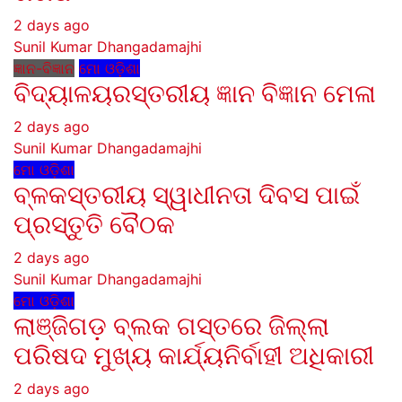
2 days ago
Sunil Kumar Dhangadamajhi
ଜ୍ଞାନ-ବିଜ୍ଞାନ
ମୋ ଓଡ଼ିଶା
ବିଦ୍ୟାଳୟରସ୍ତରୀୟ ଜ୍ଞାନ ବିଜ୍ଞାନ ମେଳା
2 days ago
Sunil Kumar Dhangadamajhi
ମୋ ଓଡ଼ିଶା
ବ୍ଳକସ୍ତରୀୟ ସ୍ୱାଧୀନତା ଦିବସ ପାଇଁ
ପ୍ରସ୍ତୁତି ବୈଠକ
2 days ago
Sunil Kumar Dhangadamajhi
ମୋ ଓଡ଼ିଶା
ଲାଞ୍ଜିଗଡ଼ ବ୍ଲକ ଗସ୍ତରେ ଜିଲ୍ଲା
ପରିଷଦ ମୁଖ୍ୟ କାର୍ଯ୍ୟନିର୍ବାହୀ ଅଧିକାରୀ
2 days ago