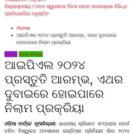
ଜିଲ୍ଲାସ୍ତରୀୟ ୮୦ତମ ସ୍ୱାଧୀନତା ଦିବସ ପାଳନ ଉପଲକ୍ଷେ ବିଭିନ୍ନ
ପ୍ରତିଯୋଗିତା ଅନୁଷ୍ଠିତ
Home
ଆଇପିଏଲ ୨୦୨୪ ପ୍ରସ୍ତୁତି ଆରମ୍ଭ, ଏଥର ଦୁବାଇରେ
ହୋଇପାରେ ନିଲାମ ପ୍ରକ୍ରିୟା
କ୍ରୀଡ଼ା
ଦେଶ-ବିଦେଶ
ଆଇପିଏଲ ୨୦୨୪
ପ୍ରସ୍ତୁତି ଆରମ୍ଭ, ଏଥର
ଦୁବାଇରେ ହୋଇପାରେ
ନିଲାମ ପ୍ରକ୍ରିୟା
ଓଡ଼ିଆ ବାର୍ତ୍ତା/ ନୂଆଦିଲ୍ଲୀ:
ଭାରତୀୟ କ୍ରିକେଟ କଂଟ୍ରୋଲ ବୋର୍ଡ
ଚଳିତ ବିଶ୍ୱକପ ଅବସରରେ ଇଣ୍ଡିଆନ ପ୍ରିମିୟର ଲିଗ ୨୦୨୪