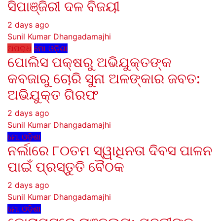
ସିପାଞ୍ଜିରୀ ଦଳ ବିଜୟୀ
2 days ago
Sunil Kumar Dhangadamajhi
ଅପରାଧ
ମୋ ଓଡ଼ିଶା
ପୋଲିସ ପକ୍ଷରୁ ଅଭିଯୁକ୍ତଙ୍କ
କବଜାରୁ ଚୋରି ସୁନା ଅଳଙ୍କାର ଜବତ:
ଅଭିଯୁକ୍ତ ଗିରଫ
2 days ago
Sunil Kumar Dhangadamajhi
ମୋ ଓଡ଼ିଶା
ନର୍ଲାରେ ୮୦ତମ ସ୍ୱାଧିନତା ଦିବସ ପାଳନ
ପାଇଁ ପ୍ରସ୍ତୁତି ବୈଠକ
2 days ago
Sunil Kumar Dhangadamajhi
ମୋ ଓଡ଼ିଶା