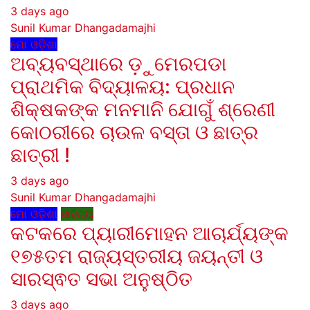
3 days ago
Sunil Kumar Dhangadamajhi
ମୋ ଓଡ଼ିଶା
ଅବ୍ୟବସ୍ଥାରେ ଡ଼ୁମେରପଡା
ପ୍ରାଥମିକ ବିଦ୍ୟାଳୟ: ପ୍ରଧାନ
ଶିକ୍ଷକଙ୍କ ମନମାନି ଯୋଗୁଁ ଶ୍ରେଣୀ
କୋଠରୀରେ ଚାଉଳ ବସ୍ତା ଓ ଛାତ୍ର
ଛାତ୍ରୀ !
3 days ago
Sunil Kumar Dhangadamajhi
ମୋ ଓଡ଼ିଶା
ସାହିତ୍ୟ
କଟକରେ ପ୍ୟାରୀମୋହନ ଆଚାର୍ଯ୍ୟଙ୍କ
୧୭୫ତମ ରାଜ୍ୟସ୍ତରୀୟ ଜୟନ୍ତୀ ଓ
ସାରସ୍ଵତ ସଭା ଅନୁଷ୍ଠିତ
3 days ago