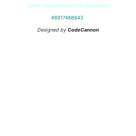
Editor: Sunil Kumar Dhangadamajhi
#8917488843
Designed by
CodeCannon