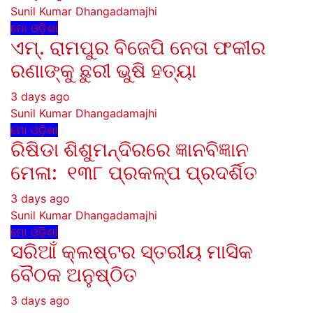
Sunil Kumar Dhangadamajhi
ମୋ ଓଡ଼ିଶା
ଏମ୍. ରାମପୁର ବିଜେପି ନେତା ଫକୀର
ରଣାଙ୍କୁ ଛୁରୀ ଭୁଷି ହତ୍ୟା
3 days ago
Sunil Kumar Dhangadamajhi
ମୋ ଓଡ଼ିଶା
ରିଷିଡା ଶିଶୁମନ୍ଦିରରେ ଜ୍ଞାନବିଜ୍ଞାନ
ମେଳା: ୧୩୮ ପ୍ରକଳ୍ପ ପ୍ରଦର୍ଶିତ
3 days ago
Sunil Kumar Dhangadamajhi
ମୋ ଓଡ଼ିଶା
ସରିଆଁ କ୍ଲଷ୍ଟର ସ୍ତରୀୟ ମାସିକ
ବୈଠକ ଅନୁଷ୍ଠିତ
3 days ago