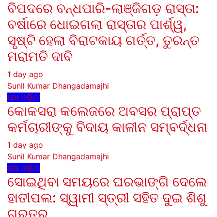
ବିପଦରେ ବନ୍ଧପାରି-ଲାଞ୍ଜିଗଡ଼ ରାସ୍ତା:
ବର୍ଷାରେ ଧୋଇଗଲା ରାସ୍ତାର ପାର୍ଶ୍ୱ,
ସୃଷ୍ଟି ହେଲା ବିରାଟକାୟ ଗର୍ତ୍ତ, ତୁରନ୍ତ
ମରାମତି ଦାବି
1 day ago
Sunil Kumar Dhangadamajhi
ମୋ ଓଡ଼ିଶା
କୋକସରା କଲେଜରେ ଅବସର ପ୍ରାପ୍ତ
କର୍ମଚାରୀଙ୍କୁ ବିଦାୟ କାଳୀନ ସମ୍ବର୍ଦ୍ଧନା
1 day ago
Sunil Kumar Dhangadamajhi
ମୋ ଓଡ଼ିଶା
ସୋଇଥିବା ସମୟରେ ଘରଭାଙ୍ଗି ଦେଲେ
ହାତୀପଲ: ସ୍ୱାମୀ ସ୍ତ୍ରୀ ସହିତ ଦୁଇ ଶିଶୁ
ଗୁରୁତର