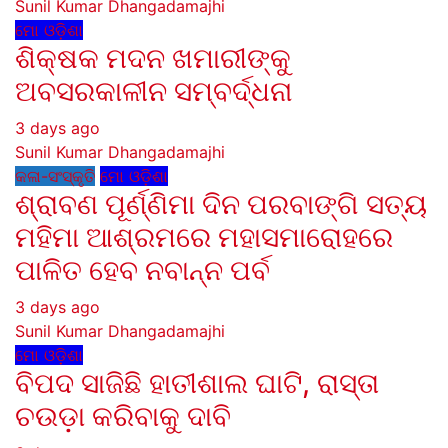
Sunil Kumar Dhangadamajhi
ମୋ ଓଡ଼ିଶା
ଶିକ୍ଷକ ମଦନ ଖମାରୀଙ୍କୁ
ଅବସରକାଳୀନ ସମ୍ବର୍ଦ୍ଧନା
3 days ago
Sunil Kumar Dhangadamajhi
କଳା-ସଂସ୍କୃତି
ମୋ ଓଡ଼ିଶା
ଶ୍ରାବଣ ପୂର୍ଣ୍ଣିମା ଦିନ ପରବାଙ୍ଗି ସତ୍ୟ
ମହିମା ଆଶ୍ରମରେ ମହାସମାରୋହରେ
ପାଳିତ ହେବ ନବାନ୍ନ ପର୍ବ
3 days ago
Sunil Kumar Dhangadamajhi
ମୋ ଓଡ଼ିଶା
ବିପଦ ସାଜିଛି ହାତୀଶାଲ ଘାଟି, ରାସ୍ତା
ଚଉଡ଼ା କରିବାକୁ ଦାବି