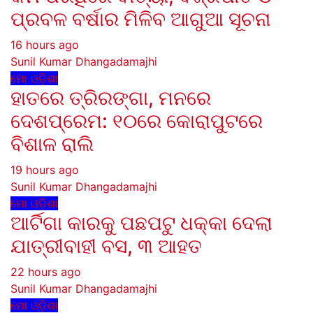
ପ୍ରବଳ ବର୍ଷାର ମିଳିବ ଆଗୁଆ ସୂଚନା
16 hours ago
Sunil Kumar Dhangadamajhi
ମୋ ଓଡ଼ିଶା
ହାତରେ ତ୍ରିରଙ୍ଗା, ମନରେ
ଦେଶପ୍ରେମ: ୧୦ରେ କୋରାପୁଟରେ
ବିଶାଳ ରାଲି
19 hours ago
Sunil Kumar Dhangadamajhi
ମୋ ଓଡ଼ିଶା
ଆର୍ଟିଗା କାରକୁ ପଛପଟୁ ଧକ୍କା ଦେଲା
ଯାତ୍ରୀବାହୀ ବସ, ୩ ଆହତ
22 hours ago
Sunil Kumar Dhangadamajhi
ମୋ ଓଡ଼ିଶା