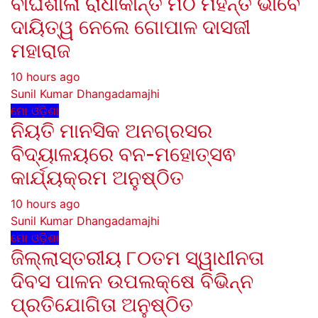
ବାଘଶାଳା ରାଧାକାନ୍ତ ମଠ ମହନ୍ତ ଭାବେ
ଦାୟିତ୍ୱ ନେଲେ ଗୋପାଳ ଦାସଜୀ
ମହାରାଜ
10 hours ago
Sunil Kumar Dhangadamajhi
ମୋ ଓଡ଼ିଶା
ନିୟତି ମାନସିକ ଅନଗ୍ରସର
ବିଦ୍ୟାଳୟରେ ବନ-ମହୋତ୍ସଵ
କାର୍ଯ୍ୟକ୍ରମ ଅନୁଷ୍ଠିତ
10 hours ago
Sunil Kumar Dhangadamajhi
ମୋ ଓଡ଼ିଶା
ଜିଲ୍ଲାସ୍ତରୀୟ ୮୦ତମ ସ୍ୱାଧୀନତା
ଦିବସ ପାଳନ ଉପଲକ୍ଷେ ବିଭିନ୍ନ
ପ୍ରତିଯୋଗିତା ଅନୁଷ୍ଠିତ