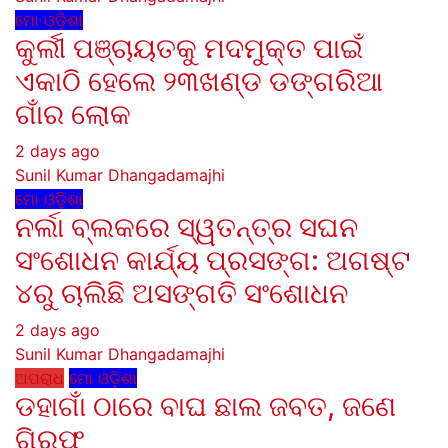
ମୋ ଓଡ଼ିଶା
କୁର୍ଲୀ ପଞ୍ଚାୟତକୁ ମଦମୁକ୍ତ ପାଇଁ
ଏକାଠି ହେଲେ ୨୩ଖଣ୍ଡ ଡଙ୍ଗରିଆ
ଗାଁର ଲୋକ
2 days ago
Sunil Kumar Dhangadamajhi
ମୋ ଓଡ଼ିଶା
ନର୍ଲା ବ୍ଲକରେ ସ୍ୱତନ୍ତ୍ର ସଘନ
ସଂଶୋଧନ କାର୍ଯ୍ୟ ପ୍ରସଙ୍ଗ: ଅଗଷ୍ଟ
୪ରୁ ଚାଲିଛି ଅସଙ୍ଗତି ସଂଶୋଧନ
2 days ago
Sunil Kumar Dhangadamajhi
ଅପରାଧ
ମୋ ଓଡ଼ିଶା
ଡହାଗାଁ ଠାରେ ବାଘ ଛାଲ ଜବତ, ଜଣେ
ଗିରଫ