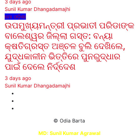
3 days ago
Sunil Kumar Dhangadamajhi
ମୋ ଓଡ଼ିଶା
ଉପମୁଖ୍ୟମନ୍ତ୍ରୀ ପ୍ରଭାତୀ ପରିଡାଙ୍କ
ବାଲେଶ୍ୱର ଜିଲ୍ଲା ଗସ୍ତ: ବନ୍ୟା
କ୍ଷତିଗ୍ରସ୍ତ ଅଞ୍ଚଳ ବୁଲି ଦେଖିଲେ,
ଯୁଦ୍ଧକାଳୀନ ଭିତ୍ତିରେ ପୁନରୁଦ୍ଧାର
ପାଇଁ ଦେଲେ ନିର୍ଦ୍ଦେଶ
3 days ago
Sunil Kumar Dhangadamajhi
© Odia Barta
MD: Sunil Kumar Agrawal