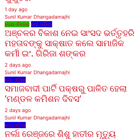
1 day ago
Sunil Kumar Dhangadamajhi
ଦେଶ-ବିଦେଶ
ମୋ ଓଡ଼ିଶା
ଅଞ୍ଚଳର ବିକାଶ ନେଇ ସାଂସଦ ଭର୍ତ୍ତୃହରି
ମହତାବଙ୍କୁ ସାକ୍ଷାତ କଲେ ସାମାଜିକ
କର୍ମୀ ଇଂ. ଗିରିଜା ଶଙ୍କର
2 days ago
Sunil Kumar Dhangadamajhi
ମୋ ଓଡ଼ିଶା
ସମାଜବାଦୀ ପାର୍ଟି ପକ୍ଷରୁ ପାଳିତ ହେଲା
‘ମଣ୍ଡଳ କମିଶନ ଦିବସ’
2 days ago
Sunil Kumar Dhangadamajhi
ମୋ ଓଡ଼ିଶା
ନର୍ଲା ରେଞ୍ଜରେ ଶିଶୁ ହାତୀର ମୃତ୍ୟୁ