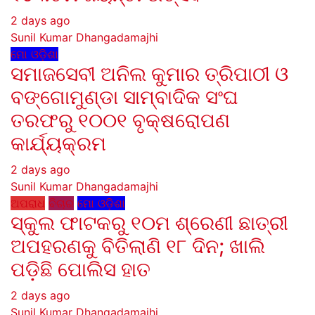
2 days ago
Sunil Kumar Dhangadamajhi
ମୋ ଓଡ଼ିଶା
ସମାଜସେବୀ ଅନିଲ କୁମାର ତ୍ରିପାଠୀ ଓ
ବଙ୍ଗୋମୁଣ୍ଡା ସାମ୍ବାଦିକ ସଂଘ
ତରଫରୁ ୧୦୦୧ ବୃକ୍ଷରୋପଣ
କାର୍ଯ୍ୟକ୍ରମ
2 days ago
Sunil Kumar Dhangadamajhi
ଅପରାଧ
ବିଚାର
ମୋ ଓଡ଼ିଶା
ସ୍କୁଲ ଫାଟକରୁ ୧୦ମ ଶ୍ରେଣୀ ଛାତ୍ରୀ
ଅପହରଣକୁ ବିତିଲାଣି ୧୮ ଦିନ; ଖାଲି
ପଡ଼ିଛି ପୋଲିସ ହାତ
2 days ago
Sunil Kumar Dhangadamajhi