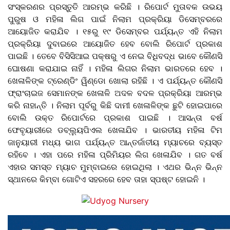
ସଂସ୍କରଣର ପ୍ରସ୍ତୁତି ଆରମ୍ଭ କରିଛି । ରିପୋର୍ଟ ମୁତାବକ ଉଭୟ
ପୁରୁଷ ଓ ମହିଳା ଲିଗ ପାଇଁ ନିଲାମ ପ୍ରକ୍ରିୟା ଡିସେମ୍ବରରେ
ଆୟୋଜିତ କରାଯିବ । ୧୫ରୁ ୧୯ ଡିସେମ୍ବର ପର୍ଯ୍ୟନ୍ତ ଏହି ନିଲାମ
ପ୍ରକ୍ରିୟା ଦୁବାଇରେ ଆୟୋଜିତ ହେବ ବୋଲି ରିପୋର୍ଟ ପ୍ରକାଶ
ପାଇଛି । ତେବେ ବିସିସିଆଇ ପକ୍ଷରୁ ଏ ନେଇ ବିଧିବଦ୍ଧ ଭାବେ କୌଣସି
ଘୋଷଣା କରାଯାଇ ନାହିଁ । ମହିଳା ଲିଗର ନିଲାମ ଭାରତରେ ହେବ ।
ଖେଳାଳିଙ୍କ ଟ୍ରେଣ୍ଡିଂ ୱିଣ୍ଡୋ ଖୋଲା ରହିଛି । ଏ ପର୍ଯ୍ୟନ୍ତ କୌଣସି
ଫ୍ରାଂଚାଇଜ ସେମାନଙ୍କ ଖେଳାଳି ଅଦଳ ବଦଳ ପ୍ରକ୍ରିୟା ଆରମ୍ଭ
କରି ନାହାନ୍ତି ।
ନିଲାମ ପୂର୍ବରୁ କିଛି ଦାମୀ ଖେଳାଳିଙ୍କ ଛୁଟି ହୋଇପାରେ
ବୋଲି ଉକ୍ତ ରିପୋର୍ଟରେ ପ୍ରକାଶ ପାଇଛି । ଆସନ୍ତା ବର୍ଷ
ଫେବୃୟାରୀରେ ଡବ୍ଲ୍ୟୁପିଏଲ ଖେଳାଯିବ । ଭାରତୀୟ ମହିଳା ଟିମ
ଜାନୁୟାରୀ ମଧ୍ୟ ଭାଗ ପର୍ଯ୍ୟନ୍ତ ଆନ୍ତର୍ଜାତୀୟ ମ୍ୟାଚରେ ବ୍ୟସ୍ତ
ରହିବେ । ଏହା ପରେ ମହିଳା ପ୍ରିମିୟର ଲିଗ ଖେଳାଯିବ । ଗତ ବର୍ଷ
ଏହାର ସମସ୍ତ ମ୍ୟାଚ ମୁମ୍ବାଇରେ ହୋଇଥିଲା । ଏଥର ଭିନ୍ନ ଭିନ୍ନ
ସ୍ଥାନରେ କିମ୍ବା ଗୋଟିଏ ସହରରେ ହେବ ତାହା ସ୍ପଷ୍ଟ ହୋଇନି ।