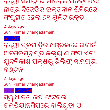
ବନ୍ୟା ସମୟରେ ମାନବିକ ପଦକ୍ଷେପ:
ଛାତ୍ର ବିଜେଡିର ରକ୍ତଦାନ ଶିବିରରେ
ସଂଗୃହୀତ ହେଲା ୭୧ ୟୁନିଟ୍ ରକ୍ତ
2 days ago
Sunil Kumar Dhangadamajhi
ମୋ ଓଡ଼ିଶା
ବନ୍ୟା ପ୍ରପୀଡ଼ିତ ଅଞ୍ଚଳରେ ନାବାର୍ଡ
ଅବସରପ୍ରାପ୍ତ କଲ୍ୟାଣ ସଂଘ ଏବଂ
ଯୁବବିକାଶ ପକ୍ଷରୁ ରିଲିଫ୍ ସାମଗ୍ରୀ
ବଣ୍ଟନ
2 days ago
Sunil Kumar Dhangadamajhi
କ୍ରୀଡ଼ା
ମୋ ଓଡ଼ିଶା
ସ୍ୱାଧୀନତା କପ ଫୁଟବଲ
ଚମ୍ପିୟାନସିପରେ ବାଲିଗୁଡା ଓ