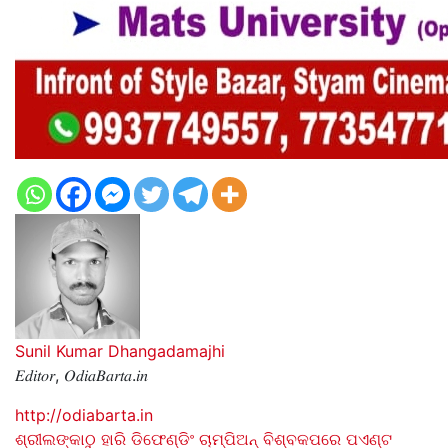
Sunil Kumar Dhangadamajhi
𝐸𝑑𝑖𝑡𝑜𝑟, 𝑂𝑑𝑖𝑎𝐵𝑎𝑟𝑡𝑎.𝑖𝑛
http://odiabarta.in
Post
ଶ୍ରୀଲଙ୍କାଠୁ ହାରି ଡିଫେଣ୍ଡିଂ ଚାମ୍ପିଅନ୍ ବିଶ୍ବକପରେ ପଏଣ୍ଟ