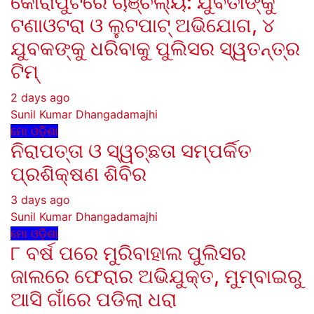
କୋରାପୁଟରେ ଚାଞ୍ଚଲ୍ୟ: ଯୁବତୀଙ୍କୁ
ଟଣାଓଟରା ଓ ଲୁଟପାଟ୍ ଅଭିଯୋଗ, ୪
ଯୁବକଙ୍କୁ ଧରିବାକୁ ପୁଲିସର ସ୍ୱତନ୍ତ୍ର
ଟିମ୍
2 days ago
Sunil Kumar Dhangadamajhi
ମୋ ଓଡ଼ିଶା
ନିରାପତ୍ତା ଓ ସ୍ୱଚ୍ଛତା ସମ୍ପର୍କିତ
ପ୍ରଶିକ୍ଷଣ ଶିବିର
3 days ago
Sunil Kumar Dhangadamajhi
ମୋ ଓଡ଼ିଶା
୮ ବର୍ଷ ପରେ ମୁରିବାହାଲ ପୁଲିସର
ଜାଲରେ ଫେରାର ଅଭିଯୁକ୍ତ, ମୁମ୍ବାଇରୁ
ଆସି ଗାଁରେ ପଡିଲା ଧରା