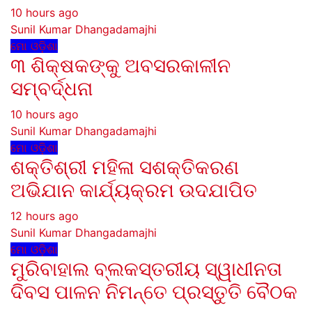
10 hours ago
Sunil Kumar Dhangadamajhi
ମୋ ଓଡ଼ିଶା
୩ ଶିକ୍ଷକଙ୍କୁ ଅବସରକାଳୀନ
ସମ୍ବର୍ଦ୍ଧନା
10 hours ago
Sunil Kumar Dhangadamajhi
ମୋ ଓଡ଼ିଶା
ଶକ୍ତିଶ୍ରୀ ମହିଳା ସଶକ୍ତିକରଣ
ଅଭିଯାନ କାର୍ଯ୍ୟକ୍ରମ ଉଦଯାପିତ
12 hours ago
Sunil Kumar Dhangadamajhi
ମୋ ଓଡ଼ିଶା
ମୁରିବାହାଲ ବ୍ଲକସ୍ତରୀୟ ସ୍ୱାଧୀନତା
ଦିବସ ପାଳନ ନିମନ୍ତେ ପ୍ରସ୍ତୁତି ବୈଠକ