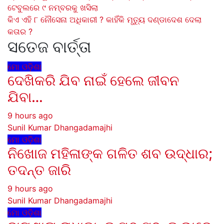
ଟେବୁଲରେ ୯ ନମ୍ବରକୁ ଖସିଲା
navigation
କିଏ ଏହି ୮ ନୌସେନା ଅଧିକାରୀ ? କାହିଁକି ମୃତ୍ୟୁ ଦଣ୍ଡାଦେଶ ଦେଲା
କତାର ?
ସତେଜ ବାର୍ତ୍ତା
ମୋ ଓଡ଼ିଶା
ଦେଖିକରି ଯିବ ନାଇଁ ହେଲେ ଜୀବନ
ଯିବା…
9 hours ago
Sunil Kumar Dhangadamajhi
ମୋ ଓଡ଼ିଶା
ନିଖୋଜ ମହିଳାଙ୍କ ଗଳିତ ଶବ ଉଦ୍ଧାର;
ତଦନ୍ତ ଜାରି
9 hours ago
Sunil Kumar Dhangadamajhi
ମୋ ଓଡ଼ିଶା