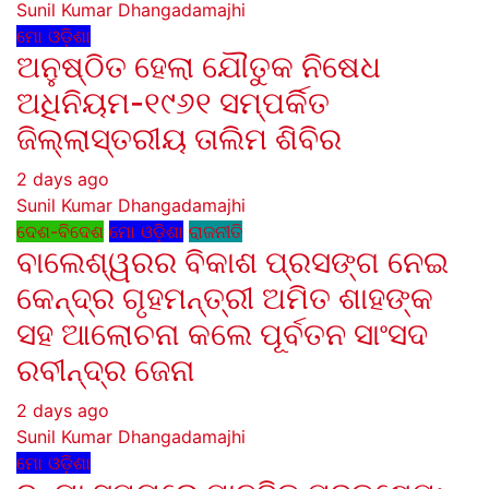
Sunil Kumar Dhangadamajhi
ମୋ ଓଡ଼ିଶା
ଅନୁଷ୍ଠିତ ହେଲା ଯୌତୁକ ନିଷେଧ
ଅଧିନିୟମ-୧୯୬୧ ସମ୍ପର୍କିତ
ଜିଲ୍ଲାସ୍ତରୀୟ ତାଲିମ ଶିବିର
2 days ago
Sunil Kumar Dhangadamajhi
ଦେଶ-ବିଦେଶ
ମୋ ଓଡ଼ିଶା
ରାଜନୀତି
ବାଲେଶ୍ୱରର ବିକାଶ ପ୍ରସଙ୍ଗ ନେଇ
କେନ୍ଦ୍ର ଗୃହମନ୍ତ୍ରୀ ଅମିତ ଶାହଙ୍କ
ସହ ଆଲୋଚନା କଲେ ପୂର୍ବତନ ସାଂସଦ
ରବୀନ୍ଦ୍ର ଜେନା
2 days ago
Sunil Kumar Dhangadamajhi
ମୋ ଓଡ଼ିଶା