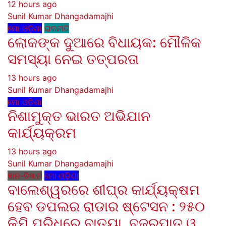
12 hours ago
Sunil Kumar Dhangadamajhi
ମୋ ଓଡ଼ିଶା
ରାଜନୀତି
ଲୋକଙ୍କ ଦୁଆରେ ବିଧାୟକ: ମୌଳିକ
ସମସ୍ୟା ନେଇ ତତ୍ପରତା
13 hours ago
Sunil Kumar Dhangadamajhi
ମୋ ଓଡ଼ିଶା
ନିଶାମୁକ୍ତ ଭାରତ ଅଭିଯାନ
କାର୍ଯ୍ୟକ୍ରମ
13 hours ago
Sunil Kumar Dhangadamajhi
ଜ୍ଞାନ-ବିଜ୍ଞାନ
ମୋ ଓଡ଼ିଶା
ବାଲେଶ୍ୱରରେ ଶୀଘ୍ର କାର୍ଯ୍ୟକ୍ଷମ
ହେବ ଡପଲର ରାଡାର ଷ୍ଟେସନ : ୨୫୦
କିମି ପରିଧିରେ ବାତ୍ୟା, ବଜ୍ରପାତ ଓ