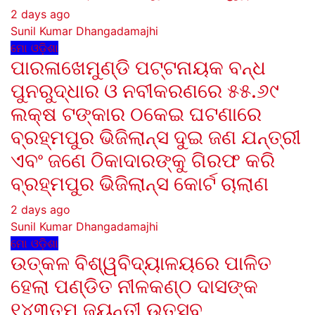
2 days ago
Sunil Kumar Dhangadamajhi
ମୋ ଓଡ଼ିଶା
ପାରଳାଖେମୁଣ୍ଡି ପଟ୍ଟନାୟକ ବନ୍ଧ
ପୁନରୁଦ୍ଧାର ଓ ନବୀକରଣରେ ୫୫.୬୯
ଲକ୍ଷ ଟଙ୍କାର ଠକେଇ ଘଟଣାରେ
ବ୍ରହ୍ମପୁର ଭିଜିଲାନ୍ସ ଦୁଇ ଜଣ ଯନ୍ତ୍ରୀ
ଏବଂ ଜଣେ ଠିକାଦାରଙ୍କୁ ଗିରଫ କରି
ବ୍ରହ୍ମପୁର ଭିଜିଲାନ୍ସ କୋର୍ଟ ଚାଲାଣ
2 days ago
Sunil Kumar Dhangadamajhi
ମୋ ଓଡ଼ିଶା
ଉତ୍କଳ ବିଶ୍ୱବିଦ୍ୟାଳୟରେ ପାଳିତ
ହେଲା ପଣ୍ଡିତ ନୀଳକଣ୍ଠ ଦାସଙ୍କ
୧୪୩ତମ ଜୟନ୍ତୀ ଉତ୍ସବ