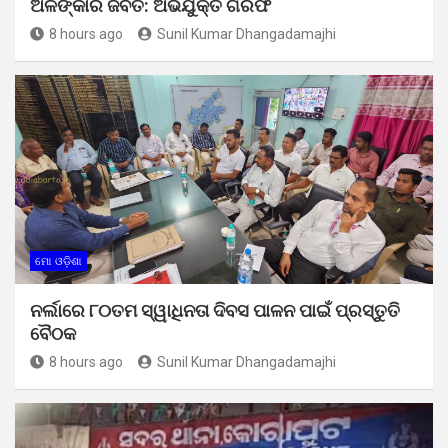
ଅଳଙ୍କାର ଜବତ: ଅଭିଯୁକ୍ତ ଗିରଫ
8 hours ago
Sunil Kumar Dhangadamajhi
ମୋ ଓଡ଼ିଶା
ନର୍ଲାରେ ୮୦ତମ ସ୍ୱାଧିନତା ଦିବସ ପାଳନ ପାଇଁ ପ୍ରସ୍ତୁତି
ବୈଠକ
8 hours ago
Sunil Kumar Dhangadamajhi