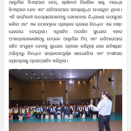
ଆଲୁମିନା ସିଏସ୍‌ଆର ହେଡ୍‌, ଶ୍ରୀମତୀ ନିହାରିକା ସାହୁ, ମାଇନ୍ସ
ସିଏସ୍‌ଆର ହେଡ ଏବଂ ଇଡିଆଇଆଇ ସଦସ୍ୟବୃନ୍ଦ ଉପସ୍ଥିତ ଥିଲେ।
ଏହି ସମ୍ମିଳନୀ ଉଦ୍ୟୋଗୀମାନଙ୍କୁ ସେମାନଙ୍କ ଚିନ୍ତାଧାରା ଉପସୁପନ
କରିବା ଏବଂ ଏକ ଗଠନମୂଳକ ପ୍ରସ୍ତାବ ଗ୍ରହଣ ନିମନ୍ତେ ଏକ ମଞ୍ଚ
ଯୋଗାଇ ଦେଇଥିଲା। ଏଥିସହିତ ଅଗଣିତ ସୁଯୋଗ ଏହାର
ଅଂଶଗ୍ରହଣକାରୀଙ୍କୁ ଉତ୍କଳ ଆଲୁମିନା ଟିମ୍ ଏବଂ ଇଡିଆଇଆଇ
ସହିତ ସଂଯୁକ୍ତ ହେବାକୁ ସୁଯୋଗ ପ୍ରଦାନ କରିଥିଲା ଯାହା ଭବିଷ୍ୟତ
ଅଭିବୃଦ୍ଧି ନିମନ୍ତେ ସମ୍ଭାବନାପୂର୍ଣ୍ଣ ସହଯୋଗିତା ଏବଂ ଅଂଶୀଦାର
ବ୍ୟବସ୍ଥାକୁ ପ୍ରୋତ୍ସାହିତ କରିଥିଲା।