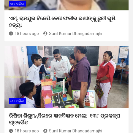
ମୋ ଓଡ଼ିଶା
ଏମ୍. ରାମପୁର ବିଜେପି ନେତା ଫକୀର ରଣାଙ୍କୁ ଛୁରୀ ଭୁଷି
ହତ୍ୟା
18 hours ago
Sunil Kumar Dhangadamajhi
ମୋ ଓଡ଼ିଶା
ରିଷିଡା ଶିଶୁମନ୍ଦିରରେ ଜ୍ଞାନବିଜ୍ଞାନ ମେଳା: ୧୩୮ ପ୍ରକଳ୍ପ
ପ୍ରଦର୍ଶିତ
18 hours ago
Sunil Kumar Dhangadamajhi