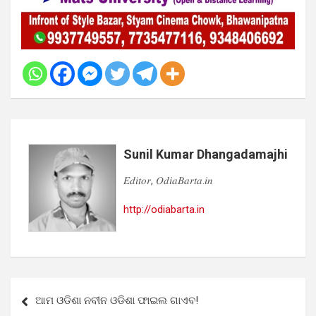
Sunil Kumar Dhangadamajhi
𝐸𝑑𝑖𝑡𝑜𝑟, 𝑂𝑑𝑖𝑎𝐵𝑎𝑟𝑡𝑎.𝑖𝑛
http://odiabarta.in
Post
ଆମ ଓଡିଶା ନବୀନ ଓଡିଶା ଫାଇଲ ଗାଏବ!
navigation