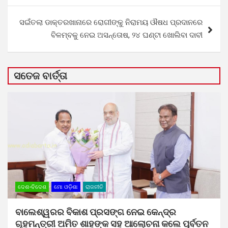
ସଇଁତଲା ଡାକ୍ତରଖାନାରେ ରୋଗୀଙ୍କୁ ନିରାମୟ ଔଷଧ ପ୍ରଦାନରେ
ବିଳମ୍ବକୁ ନେଇ ଅସନ୍ତୋଷ, ୨୪ ଘଣ୍ଟା ଖୋଲିବା ଦାବୀ
ସତେଜ ବାର୍ତ୍ତା
ଦେଶ-ବିଦେଶ
ମୋ ଓଡ଼ିଶା
ରାଜନୀତି
ବାଲେଶ୍ୱରର ବିକାଶ ପ୍ରସଙ୍ଗ ନେଇ କେନ୍ଦ୍ର
ଗୃହମନ୍ତ୍ରୀ ଅମିତ ଶାହଙ୍କ ସହ ଆଲୋଚନା କଲେ ପୂର୍ବତନ