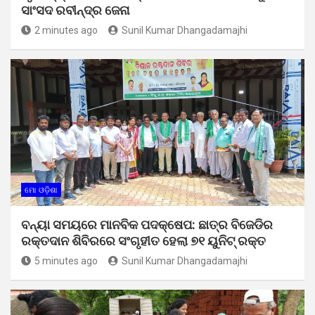
ସାଂସଦ ରବୀନ୍ଦ୍ର ଜେନା
2 minutes ago
Sunil Kumar Dhangadamajhi
ମୋ ଓଡ଼ିଶା
ବନ୍ୟା ସମୟରେ ମାନବିକ ପଦକ୍ଷେପ: ଛାତ୍ର ବିଜେଡିର
ରକ୍ତଦାନ ଶିବିରରେ ସଂଗୃହୀତ ହେଲା ୭୧ ୟୁନିଟ୍ ରକ୍ତ
5 minutes ago
Sunil Kumar Dhangadamajhi