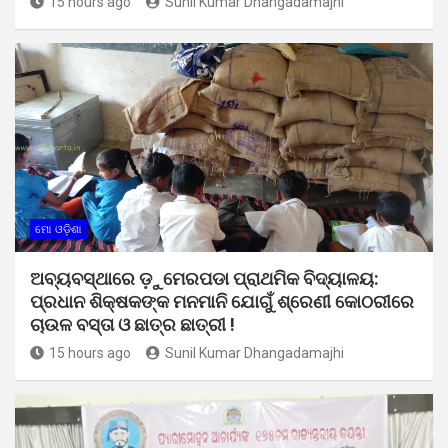
15 hours ago
Sunil Kumar Dhangadamajhi
ମୋ ଓଡ଼ିଶା
ଅବ୍ୟବସ୍ଥାରେ ଡ଼ୁମେରପଡା ପ୍ରାଥମିକ ବିଦ୍ୟାଳୟ:
ପ୍ରଧାନ ଶିକ୍ଷକଙ୍କ ମନମାନି ଯୋଗୁଁ ଶ୍ରେଣୀ କୋଠରୀରେ
ଚାଉଳ ବସ୍ତା ଓ ଛାତ୍ର ଛାତ୍ରୀ !
15 hours ago
Sunil Kumar Dhangadamajhi