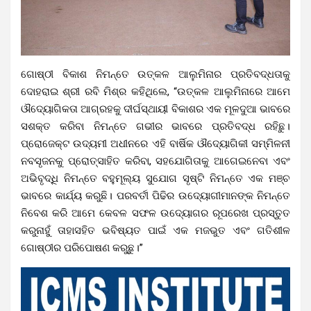
ଗୋଷ୍ଠୀ ବିକାଶ ନିମନ୍ତେ ଉତ୍କଳ ଆଲୁମିନାର ପ୍ରତିବଦ୍ଧତାକୁ
ଦୋହରାଇ ଶ୍ରୀ ରବି ମିଶ୍ର କହିଥିଲେ, “ଉତ୍କଳ ଆଲୁମିନାରେ ଆମେ
ଔଦ୍ୟୋଗିକତା ଆଗ୍ରହକୁ ଦୀର୍ଘସ୍ଥାୟୀ ବିକାଶର ଏକ ମୂଳଦୁଆ ଭାବରେ
ସଶକ୍ତ କରିବା ନିମନ୍ତେ ଗଭୀର ଭାବରେ ପ୍ରତିବଦ୍ଧ ରହିଛୁ।
ପ୍ରୋଜେକ୍ଟ ଉଦ୍ୟମୀ ଅଧୀନରେ ଏହି ବାର୍ଷିକ ଔଦ୍ୟୋଗିକୀ ସମ୍ମିଳନୀ
ନବସୃଜନକୁ ପ୍ରୋତ୍ସାହିତ କରିବା, ସହଯୋଗିତାକୁ ଆଗେଇନେବା ଏବଂ
ଅଭିବୃଦ୍ଧି ନିମନ୍ତେ ବହୁମୂଲ୍ୟ ସୁଯୋଗ ସୃଷ୍ଟି ନିମନ୍ତେ ଏକ ମଞ୍ଚ
ଭାବରେ କାର୍ଯ୍ୟ କରୁଛି। ପରବର୍ତୀ ପିଢିର ଉଦ୍ୟୋଗୀମାନଙ୍କ ନିମନ୍ତେ
ନିବେଶ କରି ଆମେ କେବଳ ସଫଳ ଉଦ୍ୟୋଗର ରୂପରେଖ ପ୍ରସ୍ତୁତ
କରୁନାହୁଁ ତାହାସହିତ ଭବିଷ୍ୟତ ପାଇଁ ଏକ ମଜଭୁତ ଏବଂ ଗତିଶୀଳ
ଗୋଷ୍ଠୀର ପରିପୋଷଣ କରୁଛୁ।”