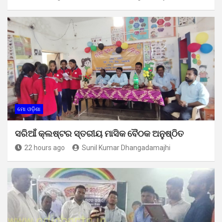
ମୋ ଓଡ଼ିଶା
ସରିଆଁ କ୍ଲଷ୍ଟର ସ୍ତରୀୟ ମାସିକ ବୈଠକ ଅନୁଷ୍ଠିତ
22 hours ago
Sunil Kumar Dhangadamajhi