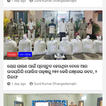
1 day ago
Sunil Kumar Dhangadamajhi
ଅପରାଧ
ମୋ ଓଡ଼ିଶା
ଚୋରା ଚାଲାଣ ପାଇଁ ପ୍ରସ୍ତୁତ ହେଉଥିବା ବେଳେ ଆର
ଉଦୟଗିରି ପୋଲିସ ପକ୍ଷରୁ ୨୫୧ କେଜି ଗଞ୍ଜେଇ ଜବତ, ୨
ଗିରଫ
1 day ago
Sunil Kumar Dhangadamajhi