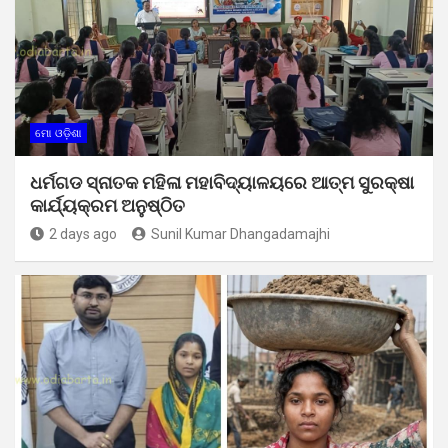
ମୋ ଓଡ଼ିଶା
ଧର୍ମଗଡ ସ୍ନାତକ ମହିଳା ମହାବିଦ୍ୟାଳୟରେ ଆତ୍ମ ସୁରକ୍ଷା
କାର୍ଯ୍ୟକ୍ରମ ଅନୁଷ୍ଠିତ
2 days ago
Sunil Kumar Dhangadamajhi