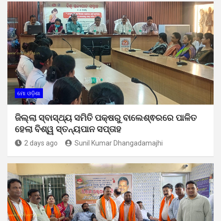
ମୋ ଓଡ଼ିଶା
ଜିଲ୍ଲା ସ୍ବାସ୍ଥ୍ୟ ସମିତି ପକ୍ଷରୁ ବାଲେଶ୍ଵରରେ ପାଳିତ
ହେଲା ବିଶ୍ୱ ସ୍ତନ୍ୟପାନ ସପ୍ତାହ
2 days ago
Sunil Kumar Dhangadamajhi