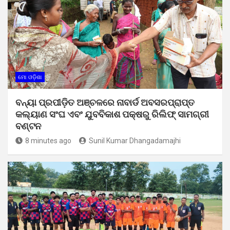
ମୋ ଓଡ଼ିଶା
ବନ୍ୟା ପ୍ରପୀଡ଼ିତ ଅଞ୍ଚଳରେ ନାବାର୍ଡ ଅବସରପ୍ରାପ୍ତ
କଲ୍ୟାଣ ସଂଘ ଏବଂ ଯୁବବିକାଶ ପକ୍ଷରୁ ରିଲିଫ୍ ସାମଗ୍ରୀ
ବଣ୍ଟନ
8 minutes ago
Sunil Kumar Dhangadamajhi