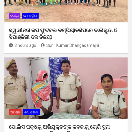
କ୍ରୀଡ଼ା
ମୋ ଓଡ଼ିଶା
ସ୍ୱାଧୀନତା କପ ଫୁଟବଲ ଚମ୍ପିୟାନସିପରେ ବାଲିଗୁଡା ଓ
ସିପାଞ୍ଜିରୀ ଦଳ ବିଜୟୀ
8 hours ago
Sunil Kumar Dhangadamajhi
ଅପରାଧ
ମୋ ଓଡ଼ିଶା
ପୋଲିସ ପକ୍ଷରୁ ଅଭିଯୁକ୍ତଙ୍କ କବଜାରୁ ଚୋରି ସୁନା