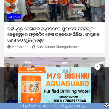
ମୋ ଓଡ଼ିଶା
ରବୀନ୍ଦ୍ର ଜେନାଙ୍କ ଜନ୍ମଦିନରେ ଯୁବନେତା ସିମନଙ୍କ
ନେତୃତ୍ୱରେ ଅନୁଷ୍ଠିତ ହେଲା ରକ୍ତଦାନ ଶିବିର : ସଂଗୃହୀତ
ହେଲା ୫୦ ୟୁନିଟ୍ ରକ୍ତ
2 days ago
Sunil Kumar Dhangadamajhi
x
ମୋ ଓଡ଼ିଶା
ଏଠି ଛୁଇଁ ହ୍ଵାଟ୍ସଆପରେ ବ୍ରେକିଂ ନ୍ୟୁଜ ପାଆନ୍ତୁ