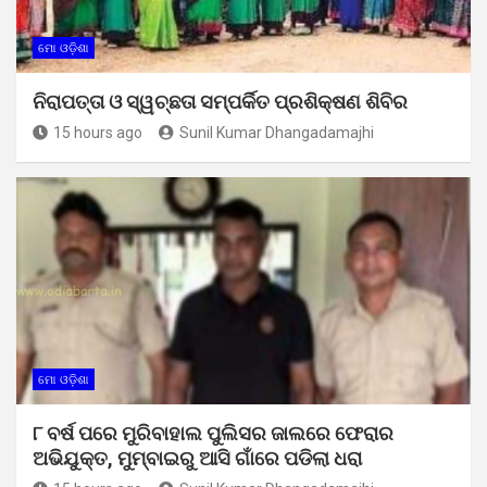
ମୋ ଓଡ଼ିଶା
ନିରାପତ୍ତା ଓ ସ୍ୱଚ୍ଛତା ସମ୍ପର୍କିତ ପ୍ରଶିକ୍ଷଣ ଶିବିର
15 hours ago
Sunil Kumar Dhangadamajhi
ମୋ ଓଡ଼ିଶା
୮ ବର୍ଷ ପରେ ମୁରିବାହାଲ ପୁଲିସର ଜାଲରେ ଫେରାର
ଅଭିଯୁକ୍ତ, ମୁମ୍ବାଇରୁ ଆସି ଗାଁରେ ପଡିଲା ଧରା