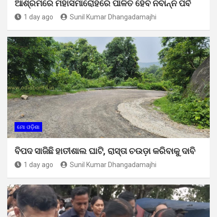
ଆଶ୍ରମରେ ମହାସମାରୋହରେ ପାଳିତ ହେବ ନବାନ୍ନ ପର୍ବ
1 day ago
Sunil Kumar Dhangadamajhi
ମୋ ଓଡ଼ିଶା
ବିପଦ ସାଜିଛି ହାତୀଶାଲ ଘାଟି, ରାସ୍ତା ଚଉଡ଼ା କରିବାକୁ ଦାବି
1 day ago
Sunil Kumar Dhangadamajhi