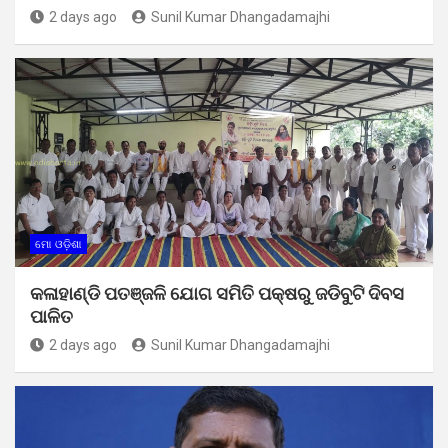
2 days ago
Sunil Kumar Dhangadamajhi
ମୋ ଓଡ଼ିଶା
କଳାହାଣ୍ଡି ପତଞ୍ଜଳି ଯୋଗ ସମିତି ପକ୍ଷରୁ ଜଡିବୁଟି ଦିବସ
ପାଳିତ
2 days ago
Sunil Kumar Dhangadamajhi