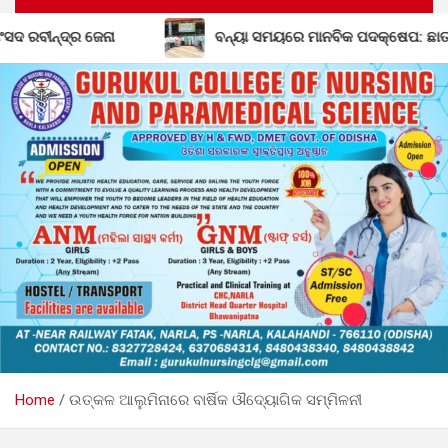
ସମୟରେ ମାନବିକ ପଦକ୍ଷେପ: ଛାତ୍ର ବିଜେଡିର ରକ୍ତଦାନ ଶିବିରରେ ସଂଗୃହୀତ ହେଲା
Home
ଉତ୍କଳ ଆଲୁମିନାରେ ବାର୍ଷିକ ଔଦ୍ୟୋଗିକ ସମ୍ମିଳନୀ