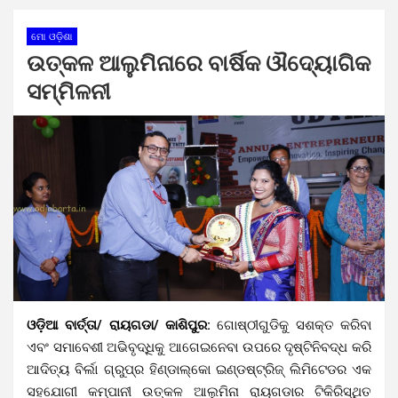
ମୋ ଓଡ଼ିଶା
ଉତ୍କଳ ଆଲୁମିନାରେ ବାର୍ଷିକ ଔଦ୍ୟୋଗିକ
ସମ୍ମିଳନୀ
ଓଡ଼ିଆ ବାର୍ତ୍ତା/ ରାୟଗଡା/ କାଶିପୁର:
ଗୋଷ୍ଠୀଗୁଡିକୁ ସଶକ୍ତ କରିବା
ଏବଂ ସମାବେଶୀ ଅଭିବୃଦ୍ଧିକୁ ଆଗେଇନେବା ଉପରେ ଦୃଷ୍ଟିନିବଦ୍ଧ କରି
ଆଦିତ୍ୟ ବିର୍ଲା ଗ୍ରୁପ୍‌ର ହିଣ୍ଡାଲ୍‌କୋ ଇଣ୍ଡଷ୍ଟ୍ରିଜ୍ ଲିମିଟେଡର ଏକ
ସହଯୋଗୀ କମ୍ପାନୀ ଉତ୍କଳ ଆଲୁମିନା ରାୟଗଡାର ଟିକିରିସ୍ଥିତ