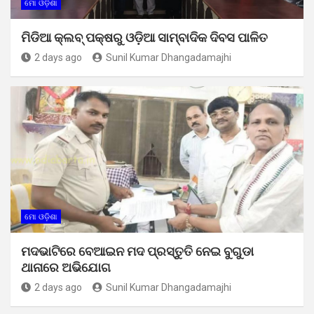
ମୋ ଓଡ଼ିଶା
ମିଡିଆ କ୍ଲବ୍ ପକ୍ଷରୁ ଓଡ଼ିଆ ସାମ୍ବାଦିକ ଦିବସ ପାଳିତ
2 days ago
Sunil Kumar Dhangadamajhi
ମୋ ଓଡ଼ିଶା
ମଦଭାଟିରେ ବେଆଇନ ମଦ ପ୍ରସ୍ତୁତି ନେଇ ବୁଗୁଡା
ଥାନାରେ ଅଭିଯୋଗ
2 days ago
Sunil Kumar Dhangadamajhi