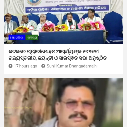
ମୋ ଓଡ଼ିଶା
ସାହିତ୍ୟ
କଟକରେ ପ୍ୟାରୀମୋହନ ଆଚାର୍ଯ୍ୟଙ୍କ ୧୭୫ତମ
ରାଜ୍ୟସ୍ତରୀୟ ଜୟନ୍ତୀ ଓ ସାରସ୍ଵତ ସଭା ଅନୁଷ୍ଠିତ
17 hours ago
Sunil Kumar Dhangadamajhi