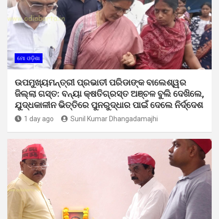
ମୋ ଓଡ଼ିଶା
ଉପମୁଖ୍ୟମନ୍ତ୍ରୀ ପ୍ରଭାତୀ ପରିଡାଙ୍କ ବାଲେଶ୍ୱର
ଜିଲ୍ଲା ଗସ୍ତ: ବନ୍ୟା କ୍ଷତିଗ୍ରସ୍ତ ଅଞ୍ଚଳ ବୁଲି ଦେଖିଲେ,
ଯୁଦ୍ଧକାଳୀନ ଭିତ୍ତିରେ ପୁନରୁଦ୍ଧାର ପାଇଁ ଦେଲେ ନିର୍ଦ୍ଦେଶ
1 day ago
Sunil Kumar Dhangadamajhi