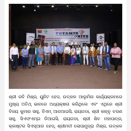
ଶ୍ରୀ ରବି ମିଶ୍ର, ୟୁନିଟ ହେଡ, ଉତ୍କଳ ଆଲୁମିନା କାର୍ଯ୍ୟକ୍ରମରେ
ମୁଖ୍ୟ ଅତିଥ୍ ଭାବରେ ଅଧ୍ୟକ୍ଷତା କରିଥିଲେ ଏବଂ ଏଥିରେ ଶ୍ରୀ
ବିଜୟ କୁମାର ସାହୁ, ଜିଏମ୍ ଆରଆଇସି, ରାୟଗଡା, ଶ୍ରୀ କାହ୍ନୁ ଚରଣ
ସାହୁ, ସିଏଫଏମ୍ଇ ଡିଆଇସି, ରାୟଗଡା, ଶ୍ରୀ ଶିବ ମହାପାତ୍ର,
କ୍ଲଷ୍ଟର ସିଏସ୍‌ଆର ହେଡ୍, ଶ୍ରୀମତୀ ଲୋପାମୁଦ୍ରା ମିଶ୍ର, ଉତ୍କଳ