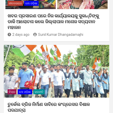
ଜୀବନରଙ୍ଗ
ମୋ ଓଡ଼ିଶା
ଖବର ପ୍ରସାରଣ ପରେ ନିଜ କାର୍ଯ୍ୟାଳୟକୁ ସୁକାନ୍ତିଙ୍କୁ
ଡାକି ଆଲୋଚନା କଲେ ଜିଲ୍ଲାପାଳ ମନୋଜ ସତ୍ୟବାନ
ମହାଜନ
2 days ago
Sunil Kumar Dhangadamajhi
ବିଚାର
ମୋ ଓଡ଼ିଶା
ରାଜନୀତି
ତୁର୍କେଲ ବ୍ରିଜ ନିର୍ମାଣ ଦାବିରେ କଂଗ୍ରେସର ବିଶାଳ
ପଦଯାତ୍ରା