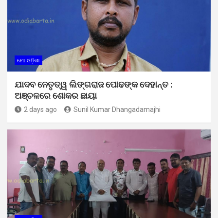
ମୋ ଓଡ଼ିଶା
ଯାଦବ ନେତୃତ୍ୱ ଲିଙ୍ଗରାଜ ପୋଢଙ୍କ ଦେହାନ୍ତ :
ଅଞ୍ଚଳରେ ଶୋକର ଛାୟା
2 days ago
Sunil Kumar Dhangadamajhi