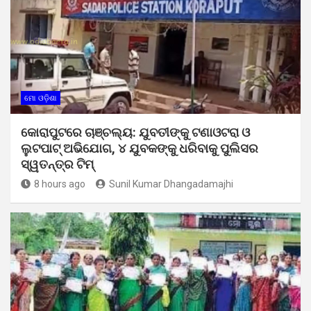
ମୋ ଓଡ଼ିଶା
କୋରାପୁଟରେ ଚାଞ୍ଚଲ୍ୟ: ଯୁବତୀଙ୍କୁ ଟଣାଓଟରା ଓ
ଲୁଟପାଟ୍ ଅଭିଯୋଗ, ୪ ଯୁବକଙ୍କୁ ଧରିବାକୁ ପୁଲିସର
ସ୍ୱତନ୍ତ୍ର ଟିମ୍
8 hours ago
Sunil Kumar Dhangadamajhi