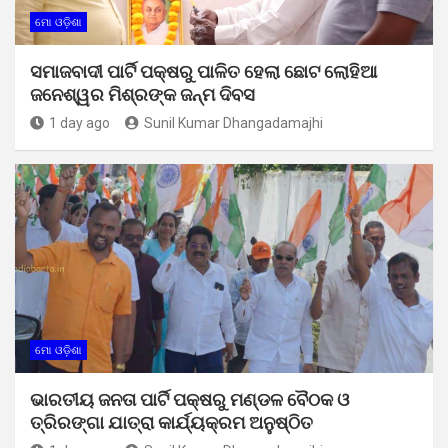
ମୋ ଓଡ଼ିଶା
ସମାଜବାଦୀ ପାର୍ଟି ପକ୍ଷରୁ ପାଳିତ ହେଲା ଛୋଟ ଲୋହିଆ
ଜନେଶ୍ୱର ମିଶ୍ରଙ୍କ ଜନ୍ମ ଦିବସ
1 day ago
Sunil Kumar Dhangadamajhi
ମୋ ଓଡ଼ିଶା
ଭାରତୀୟ ଜନତା ପାର୍ଟି ପକ୍ଷରୁ ମଣ୍ଡଳ ବୈଠକ ଓ
ତ୍ରିରଙ୍ଗା ଯାତ୍ରା କାର୍ଯ୍ୟକ୍ରମ ଅନୁଷ୍ଠିତ