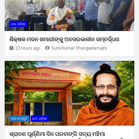
ମୋ ଓଡ଼ିଶା
ଶିକ୍ଷକ ମଦନ ଖମାରୀଙ୍କୁ ଅବସରକାଳୀନ ସମ୍ବର୍ଦ୍ଧନା
23 hours ago
Sunil Kumar Dhangadamajhi
କଳା-ସଂସ୍କୃତି
ମୋ ଓଡ଼ିଶା
ଶ୍ରାବଣ ପୂର୍ଣ୍ଣିମା ଦିନ ପରବାଙ୍ଗି ସତ୍ୟ ମହିମା