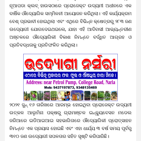
ନୂଆପଡା କ୍ଲବ୍ ହାଉସଠାରେ ପ୍ରୋଜେକ୍ଟ ଉଦ୍ୟମୀ ଅଧୀନରେ ଏକ
ବାର୍ଷିକ ଔଦ୍ୟୋଗିକ ସମ୍ମିଳନୀ ଆୟୋଜନ କରିଥିଲା। ଏହି କାର୍ଯ୍ୟକ୍ରମ
ବେଶ୍ ପ୍ରଭାବୀ ହୋଇଥିଲା ଏବଂ ଏଥିରେ ବିଭିନ୍ନ କ୍ଷେତ୍ରରୁ ୨୮୩ ଜଣ
ଉଦ୍ୟୋଗୀ ଯୋଗଦେଇଥଇଲେ, ଯାହା ଏହି ଆଦିବାସୀ ଆଭ୍ୟନ୍ତରୀଣ
ଅଞ୍ଚଳରେ ଔଦ୍ୟୋଗିକୀ ବିକାଶ ନିମନ୍ତେ ବର୍ଦ୍ଧିତ ଆଗ୍ରହ ଓ
ପ୍ରତିବଦ୍ଧତାକୁ ପ୍ରତିଫଳିତ କରିଥିଲା।
୨୦୨୧ ଜୁନ୍ ୧୬ ତାରିଖରେ ଆରମ୍ଭ ହୋଇଥିବା ପ୍ରୋଜେକ୍ଟ ଉଦ୍ୟମୀ
ଉତ୍କଳ ଆଲୁମିନା ପକ୍ଷରୁ ଗ୍ରାମାଞ୍ଚଳ ଇନ୍‌କ୍ୟୁବେସନ ମଡେଲ
ଜରିଆରେ ଇଡିଆଇଆଇ ସହଭାଗିତାରେ ଔଦ୍ୟୋଗିକୀ ପ୍ରୋତ୍ସାହନ
ନିମନ୍ତେ ଏକ ପ୍ରୟାସ ହୋଇଛି ଏବଂ ଏହା ଧାର୍ଯ୍ୟ ୩ ବର୍ଷ ସମୟ ପୂର୍ବରୁ
୩୧୦ ଜଣ ଉଦ୍ୟୋଗୀ ସପଳତାର ସହିତ ସୃଷ୍ଟି କରିପାରିଛି।