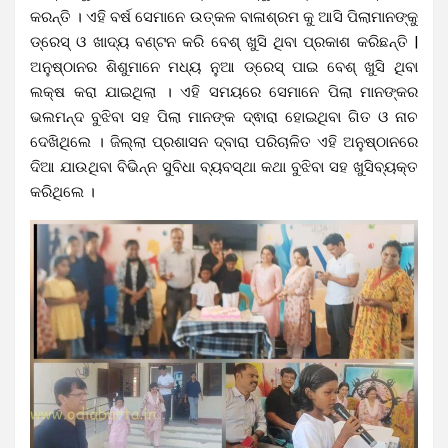
କରନ୍ତି । ଏହି ବର୍ଷ ସେମାନେ ଉତ୍କଳ ବାଳାଶ୍ରମ କୁ ଆସି ପିଲାମାନଙ୍କୁ
ଡ୍ରେସ୍ ଓ ଖାଦ୍ୟ ବଣ୍ଟନ କରି ବେଶ୍ ଖୁସି ଥିବା ପ୍ରକାଶ କରିଛନ୍ତି |
ଅନୁଷ୍ଠାନର ଶିଶୁମାନେ ମଧ୍ୟ ନୁଆ ଡ୍ରେସ୍ ପାଇ ବେଶ୍ ଖୁସି ଥିବା
ଲକ୍ଷ କରା ଯାଇଥିଲା ।
‌
ଏହି ସମୟରେ ସେମାନେ ପିଲା ମାନଙ୍କର
ଭଲମନ୍ଦ ବୁଝିବା ସହ ପିଲା ମାନଙ୍କ ଦ୍ଵାରା ହୋଇଥିବା ଗିତ ଓ ନାଚ
ଦେଖିଥିଲେ ।
ଜିଲ୍ଲା ପ୍ରଶାସନ ଦ୍ବାରା ପରିଚାଳିତ ଏହି ଅନୁଷ୍ଠାନରେ
ଦିଆ ଯାଉଥିବା ବିଭିନ୍ନ ସୁବିଧା ବ୍ୟବସ୍ଥା କଥା ବୁଝିବା ସହ ଖୁସିବ୍ୟକ୍ତ
କରିଥିଲେ ।