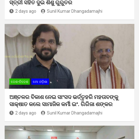
ସ୍ତ୍ରୀ ସହିତ ଦୁଇ ଶିଶୁ ଗୁରୁତର
2 days ago
Sunil Kumar Dhangadamajhi
ଦେଶ-ବିଦେଶ
ମୋ ଓଡ଼ିଶା
ଅଞ୍ଚଳର ବିକାଶ ନେଇ ସାଂସଦ ଭର୍ତ୍ତୃହରି ମହତାବଙ୍କୁ
ସାକ୍ଷାତ କଲେ ସାମାଜିକ କର୍ମୀ ଇଂ. ଗିରିଜା ଶଙ୍କର
2 days ago
Sunil Kumar Dhangadamajhi