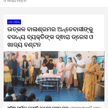
ଓ ଖାଦ୍ୟ ବଣ୍ଟନ
ମୋ ଓଡ଼ିଶା
ଉତ୍କଳ ବାଳାଶ୍ରମର ଅନ୍ତେବାସୀଙ୍କୁ
ବଦାନ୍ୟ ବ୍ୟକ୍ତିଙ୍କ ଦ୍ଵାରା ଡ୍ରେସ ଓ
ଖାଦ୍ୟ ବଣ୍ଟନ
ଓଡ଼ିଆ ବାର୍ତ୍ତା/ ଗଜପତି (ଗଣେଶ କୁମାର ରାଜୁ):
ପାରଳାଖେମୁଣ୍ଡି ସ୍ଥିତ