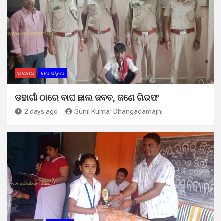
ଅପରାଧ
ମୋ ଓଡ଼ିଶା
ଡହାଗାଁ ଠାରେ ବାଘ ଛାଲ ଜବତ, ଜଣେ ଗିରଫ
2 days ago
Sunil Kumar Dhangadamajhi