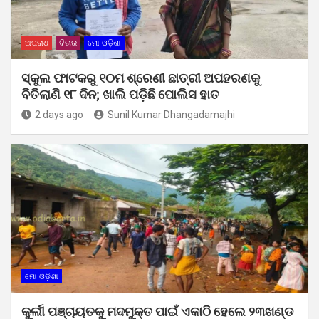
ଅପରାଧ
ବିଚାର
ମୋ ଓଡ଼ିଶା
ସ୍କୁଲ ଫାଟକରୁ ୧୦ମ ଶ୍ରେଣୀ ଛାତ୍ରୀ ଅପହରଣକୁ
ବିତିଲାଣି ୧୮ ଦିନ; ଖାଲି ପଡ଼ିଛି ପୋଲିସ ହାତ
2 days ago
Sunil Kumar Dhangadamajhi
ମୋ ଓଡ଼ିଶା
କୁର୍ଲୀ ପଞ୍ଚାୟତକୁ ମଦମୁକ୍ତ ପାଇଁ ଏକାଠି ହେଲେ ୨୩ଖଣ୍ଡ