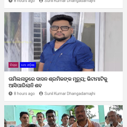
8 hours ago
Sunil Kumar Dhangadamajhi
ବିଚାର
ମୋ ଓଡ଼ିଶା
ତାମିଲନାଡୁରେ ଦାଦନ ଶ୍ରମିକଙ୍କ ମୃତ୍ୟୁ; ଭିଟାମାଟିକୁ
ଆସିପାରିଲାନି ଶବ
8 hours ago
Sunil Kumar Dhangadamajhi