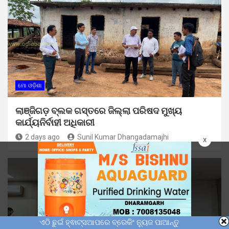
ମୋ ଓଡ଼ିଶା
ଲାଞ୍ଜିଗଡ଼ ବ୍ଲକ ଗସ୍ତରେ ଜିଲ୍ଲା ପରିଷଦ ମୁଖ୍ୟ
କାର୍ଯ୍ୟନିର୍ବାହୀ ଅଧିକାରୀ
2 days ago
Sunil Kumar Dhangadamajhi
x
ଏଠି ଛୁଇଁ ହ୍ଵାଟ୍ସଆପରେ ବ୍ରେକିଂ ନ୍ୟୁଜ ପାଆନ୍ତୁ