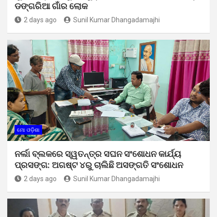
ଡଙ୍ଗରିଆ ଗାଁର ଲୋକ
2 days ago
Sunil Kumar Dhangadamajhi
ମୋ ଓଡ଼ିଶା
ନର୍ଲା ବ୍ଲକରେ ସ୍ୱତନ୍ତ୍ର ସଘନ ସଂଶୋଧନ କାର୍ଯ୍ୟ
ପ୍ରସଙ୍ଗ: ଅଗଷ୍ଟ ୪ରୁ ଚାଲିଛି ଅସଙ୍ଗତି ସଂଶୋଧନ
2 days ago
Sunil Kumar Dhangadamajhi