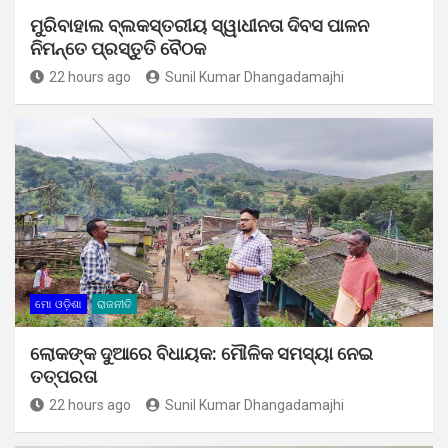
ମୁରିବାହାଲ ବ୍ଲକସ୍ତରୀୟ ସ୍ୱାଧୀନତା ଦିବସ ପାଳନ
ନିମନ୍ତେ ପ୍ରସ୍ତୁତି ବୈଠକ
22 hours ago
Sunil Kumar Dhangadamajhi
ମୋ ଓଡ଼ିଶା
ରାଜନୀତି
ଲୋକଙ୍କ ଦୁଆରେ ବିଧାୟକ: ମୌଳିକ ସମସ୍ୟା ନେଇ
ତତ୍ପରତା
22 hours ago
Sunil Kumar Dhangadamajhi