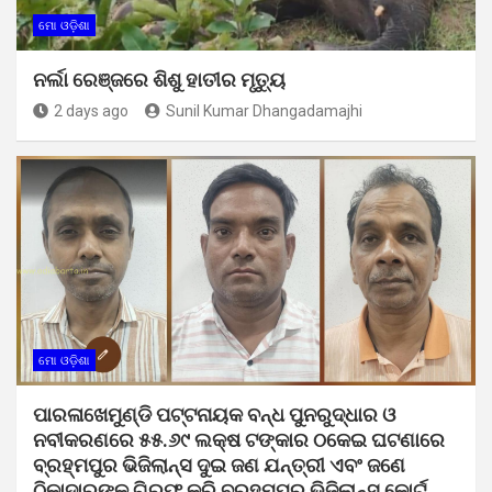
ମୋ ଓଡ଼ିଶା
ନର୍ଲା ରେଞ୍ଜରେ ଶିଶୁ ହାତୀର ମୃତ୍ୟୁ
2 days ago
Sunil Kumar Dhangadamajhi
ମୋ ଓଡ଼ିଶା
ପାରଳାଖେମୁଣ୍ଡି ପଟ୍ଟନାୟକ ବନ୍ଧ ପୁନରୁଦ୍ଧାର ଓ
ନବୀକରଣରେ ୫୫.୬୯ ଲକ୍ଷ ଟଙ୍କାର ଠକେଇ ଘଟଣାରେ
ବ୍ରହ୍ମପୁର ଭିଜିଲାନ୍ସ ଦୁଇ ଜଣ ଯନ୍ତ୍ରୀ ଏବଂ ଜଣେ
ଠିକାଦାରଙ୍କୁ ଗିରଫ କରି ବ୍ରହ୍ମପୁର ଭିଜିଲାନ୍ସ କୋର୍ଟ