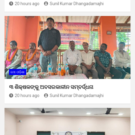
20 hours ago
Sunil Kumar Dhangadamajhi
ମୋ ଓଡ଼ିଶା
୩ ଶିକ୍ଷକଙ୍କୁ ଅବସରକାଳୀନ ସମ୍ବର୍ଦ୍ଧନା
20 hours ago
Sunil Kumar Dhangadamajhi