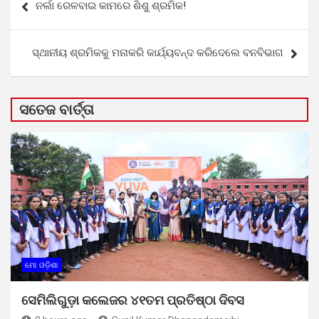
ନର୍ଲା ରେଳବାଇ କାମରେ ଶିଶୁ ଶ୍ରମିକ!
navigation
ସ୍ଥାନୀୟ ଶ୍ରମିକକୁ ମନାକରି କାର୍ଯ୍ୟବନ୍ଦ କରିଦେଲେ ବନବିଭାଗ
ସତେଜ ବାର୍ତ୍ତା
ମୋ ଓଡ଼ିଶା
ସେମିଲିଗୁଡ଼ା କଲେଜର ୪୧ତମ ପ୍ରତିଷ୍ଠା ଦିବସ