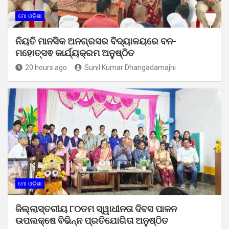
ମୋ ଓଡ଼ିଶା
ନିୟତି ମାନସିକ ଅନଗ୍ରସର ବିଦ୍ୟାଳୟରେ ବନ-
ମହୋତ୍ସଵ କାର୍ଯ୍ୟକ୍ରମ ଅନୁଷ୍ଠିତ
20 hours ago
Sunil Kumar Dhangadamajhi
ମୋ ଓଡ଼ିଶା
ଜିଲ୍ଲାସ୍ତରୀୟ ୮୦ତମ ସ୍ୱାଧୀନତା ଦିବସ ପାଳନ
ଉପଲକ୍ଷେ ବିଭିନ୍ନ ପ୍ରତିଯୋଗିତା ଅନୁଷ୍ଠିତ