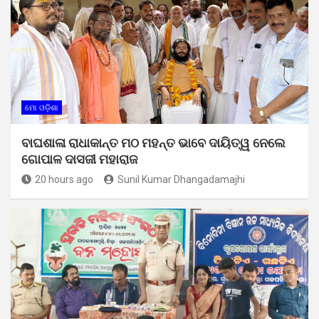
ମୋ ଓଡ଼ିଶା
ବାଘଶାଳା ରାଧାକାନ୍ତ ମଠ ମହନ୍ତ ଭାବେ ଦାୟିତ୍ୱ ନେଲେ
ଗୋପାଳ ଦାସଜୀ ମହାରାଜ
20 hours ago
Sunil Kumar Dhangadamajhi