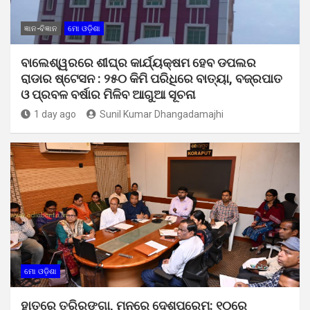
ଜ୍ଞାନ-ବିଜ୍ଞାନ
ମୋ ଓଡ଼ିଶା
ବାଲେଶ୍ୱରରେ ଶୀଘ୍ର କାର୍ଯ୍ୟକ୍ଷମ ହେବ ଡପଲର
ରାଡାର ଷ୍ଟେସନ : ୨୫୦ କିମି ପରିଧିରେ ବାତ୍ୟା, ବଜ୍ରପାତ
ଓ ପ୍ରବଳ ବର୍ଷାର ମିଳିବ ଆଗୁଆ ସୂଚନା
1 day ago
Sunil Kumar Dhangadamajhi
ମୋ ଓଡ଼ିଶା
ହାତରେ ତ୍ରିରଙ୍ଗା, ମନରେ ଦେଶପ୍ରେମ: ୧୦ରେ