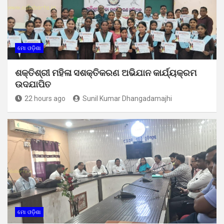
ମୋ ଓଡ଼ିଶା
ଶକ୍ତିଶ୍ରୀ ମହିଳା ସଶକ୍ତିକରଣ ଅଭିଯାନ କାର୍ଯ୍ୟକ୍ରମ
ଉଦଯାପିତ
22 hours ago
Sunil Kumar Dhangadamajhi
ମୋ ଓଡ଼ିଶା