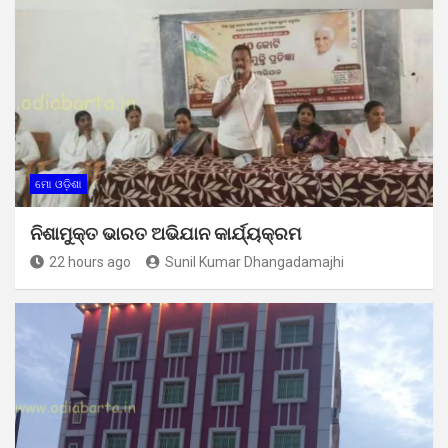
ମୋ ଓଡ଼ିଶା
ନିଶାମୁକ୍ତ ଭାରତ ଅଭିଯାନ କାର୍ଯ୍ୟକ୍ରମ
22 hours ago
Sunil Kumar Dhangadamajhi