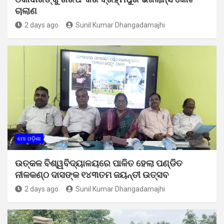
ଚାଲାଣ
2 days ago
Sunil Kumar Dhangadamajhi
ମୋ ଓଡ଼ିଶା
ଉତ୍କଳ ବିଶ୍ୱବିଦ୍ୟାଳୟରେ ପାଳିତ ହେଲା ପଣ୍ଡିତ
ନୀଳକଣ୍ଠ ଦାସଙ୍କ ୧୪୩ତମ ଜୟନ୍ତୀ ଉତ୍ସବ
2 days ago
Sunil Kumar Dhangadamajhi