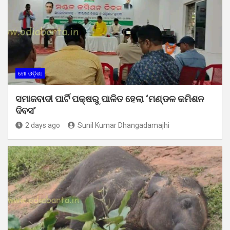
ମୋ ଓଡ଼ିଶା
ସମାଜବାଦୀ ପାର୍ଟି ପକ୍ଷରୁ ପାଳିତ ହେଲା ‘ମଣ୍ଡଳ କମିଶନ
ଦିବସ’
2 days ago
Sunil Kumar Dhangadamajhi