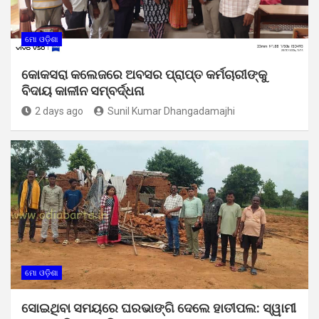
ମୋ ଓଡ଼ିଶା
କୋକସରା କଲେଜରେ ଅବସର ପ୍ରାପ୍ତ କର୍ମଚାରୀଙ୍କୁ
ବିଦାୟ କାଳୀନ ସମ୍ବର୍ଦ୍ଧନା
2 days ago
Sunil Kumar Dhangadamajhi
ମୋ ଓଡ଼ିଶା
ସୋଇଥିବା ସମୟରେ ଘରଭାଙ୍ଗି ଦେଲେ ହାତୀପଲ: ସ୍ୱାମୀ