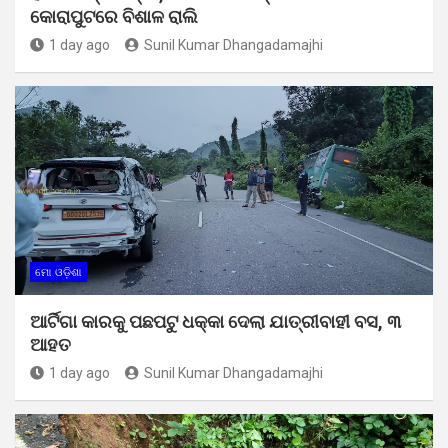
କୋରାପୁଟରେ ବିଶାଳ ରାଲି
1 day ago
Sunil Kumar Dhangadamajhi
ମୋ ଓଡ଼ିଶା
ଆର୍ଟିଗା କାରକୁ ପଛପଟୁ ଧକ୍କା ଦେଲା ଯାତ୍ରୀବାହୀ ବସ, ୩
ଆହତ
1 day ago
Sunil Kumar Dhangadamajhi