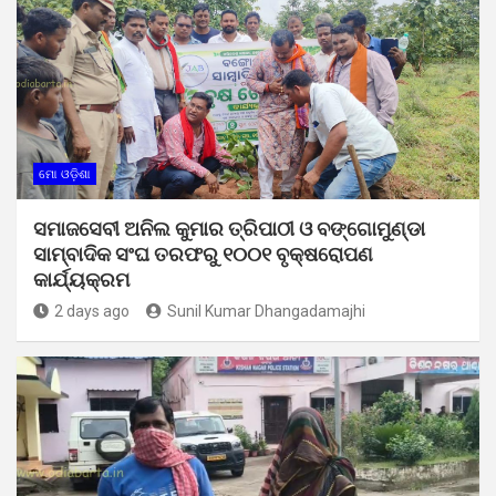
ମୋ ଓଡ଼ିଶା
ସମାଜସେବୀ ଅନିଲ କୁମାର ତ୍ରିପାଠୀ ଓ ବଙ୍ଗୋମୁଣ୍ଡା
ସାମ୍ବାଦିକ ସଂଘ ତରଫରୁ ୧୦୦୧ ବୃକ୍ଷରୋପଣ
କାର୍ଯ୍ୟକ୍ରମ
2 days ago
Sunil Kumar Dhangadamajhi