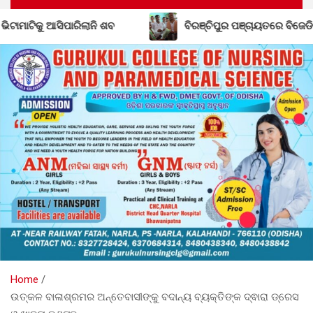
ବିରଞ୍ଚିପୁର ପଞ୍ଚାୟତରେ ବିଜେଡିର ଶକ୍ତି ବୃଦ୍ଧି; ବିଜେପି ଛାଡ଼ିଲେ ସରପଞ୍
Home
ଉତ୍କଳ ବାଳାଶ୍ରମର ଅନ୍ତେବାସୀଙ୍କୁ ବଦାନ୍ୟ ବ୍ୟକ୍ତିଙ୍କ ଦ୍ଵାରା ଡ୍ରେସ