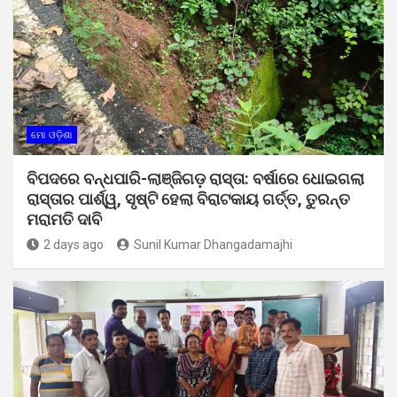
ମୋ ଓଡ଼ିଶା
ବିପଦରେ ବନ୍ଧପାରି-ଲାଞ୍ଜିଗଡ଼ ରାସ୍ତା: ବର୍ଷାରେ ଧୋଇଗଲା
ରାସ୍ତାର ପାର୍ଶ୍ୱ, ସୃଷ୍ଟି ହେଲା ବିରାଟକାୟ ଗର୍ତ୍ତ, ତୁରନ୍ତ
ମରାମତି ଦାବି
2 days ago
Sunil Kumar Dhangadamajhi