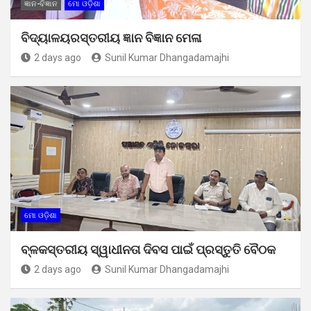
ଜ୍ଞାନ-ବିଜ୍ଞାନ
ମୋ ଓଡ଼ିଶା
ବିଦ୍ୟାଳୟରସ୍ତରୀୟ ଜ୍ଞାନ ବିଜ୍ଞାନ ମେଳା
2 days ago
Sunil Kumar Dhangadamajhi
ମୋ ଓଡ଼ିଶା
ବ୍ଳକସ୍ତରୀୟ ସ୍ୱାଧୀନତା ଦିବସ ପାଇଁ ପ୍ରସ୍ତୁତି ବୈଠକ
2 days ago
Sunil Kumar Dhangadamajhi