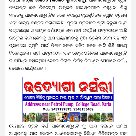
ଫରେଷ୍ଟ ଛକ ନିକଟସ୍ଥ ଉତ୍କଳ ବାଳାଶ୍ରମରେ ରହୁଥିଵା ଶିଶୁ
ମାନଙ୍କୁ ପାରଳାଖେମୁଣ୍ଡିର ଜଣେ ବଦାନ୍ୟ ବ୍ୟକ୍ତିଙ୍କ ଦ୍ୱାରା ଡ୍ରେସ୍
ଏବଂ ଖାଦ୍ୟ ବଣ୍ଟନ କରାଯାଇଛି। ସୂଚନା ପ୍ରକାରେ ଶ୍ରୀ ବିବୁଶା ନନ୍ଦ
ପଟ୍ଟନାୟକ ଓ ତାଙ୍କ ଧର୍ମପତ୍ନୀ ଶ୍ରୀମତୀ ଇପ୍ସିତା ପଟ୍ଟନାୟକ ଆଜି
ଉତ୍କଳ ବାଳାଶ୍ରମକୁ ଆସି ପିଲାମାନଙ୍କୁ ନୁଆ ଡ୍ରେସ ଦେବା ସହ ଏହି
ଭ୍ରମଣର ସ୍ମୃତି ପାଇଁ ପିଲାମାନଙ୍କ ସହିତ କେକ୍ କାଟି କିଛି ସମୟ
ବିତାଇଥିଲେ। ଶ୍ରୀ ପଟ୍ଟନାୟକ ଏବଂ ତାଙ୍କ ପରିବାର ପାରଳାଖେମୁଣ୍ଡି
ର ବାସିନ୍ଦା ହୋଇଥିବା ବେଳେ ଜିବୀକା ନିର୍ବାହ ନିମନ୍ତେ ସେମାନେ ଜର୍ମାନ୍
ଦେଶରେ କାର୍ଯ୍ୟରତ ।
ସେମାନେ ପ୍ରତି ବର୍ଷ ପାରଳାଖେମୁଣ୍ଡି କୁ ଆସି ବିଭିନ୍ନ ଅନାଥ
ଆଶ୍ରମକୁ ଯାଇ ସେଠାର ଅନ୍ତେବାସୀଙ୍କୁ ବିଭିନ୍ନ ଜିନିଷପତ୍ର ଦାନ