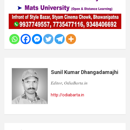
Sunil Kumar Dhangadamajhi
𝐸𝑑𝑖𝑡𝑜𝑟, 𝑂𝑑𝑖𝑎𝐵𝑎𝑟𝑡𝑎.𝑖𝑛
http://odiabarta.in
Post