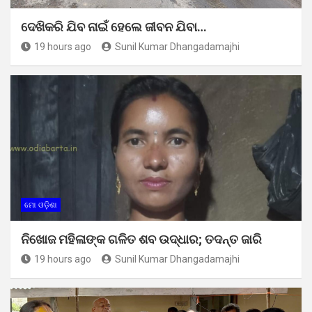
ଦେଖିକରି ଯିବ ନାଇଁ ହେଲେ ଜୀବନ ଯିବା…
19 hours ago
Sunil Kumar Dhangadamajhi
ମୋ ଓଡ଼ିଶା
ନିଖୋଜ ମହିଳାଙ୍କ ଗଳିତ ଶବ ଉଦ୍ଧାର; ତଦନ୍ତ ଜାରି
19 hours ago
Sunil Kumar Dhangadamajhi