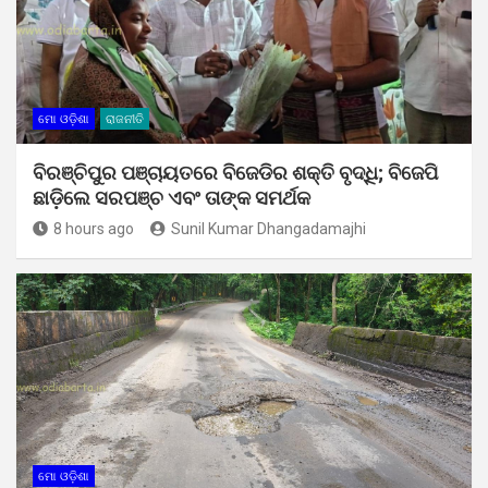
ମୋ ଓଡ଼ିଶା
ରାଜନୀତି
ବିରଞ୍ଚିପୁର ପଞ୍ଚାୟତରେ ବିଜେଡିର ଶକ୍ତି ବୃଦ୍ଧି; ବିଜେପି
ଛାଡ଼ିଲେ ସରପଞ୍ଚ ଏବଂ ତାଙ୍କ ସମର୍ଥକ
8 hours ago
Sunil Kumar Dhangadamajhi
ମୋ ଓଡ଼ିଶା