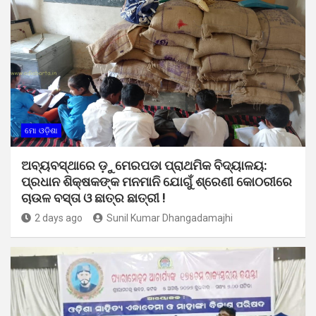
ମୋ ଓଡ଼ିଶା
ଅବ୍ୟବସ୍ଥାରେ ଡ଼ୁମେରପଡା ପ୍ରାଥମିକ ବିଦ୍ୟାଳୟ:
ପ୍ରଧାନ ଶିକ୍ଷକଙ୍କ ମନମାନି ଯୋଗୁଁ ଶ୍ରେଣୀ କୋଠରୀରେ
ଚାଉଳ ବସ୍ତା ଓ ଛାତ୍ର ଛାତ୍ରୀ !
2 days ago
Sunil Kumar Dhangadamajhi