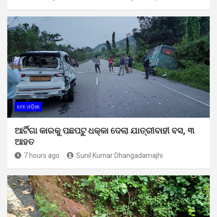
ମୋ ଓଡ଼ିଶା
ଆର୍ଟିଗା କାରକୁ ପଛପଟୁ ଧକ୍କା ଦେଲା ଯାତ୍ରୀବାହୀ ବସ, ୩
ଆହତ
7 hours ago
Sunil Kumar Dhangadamajhi