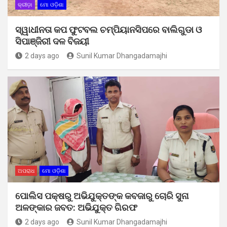
କ୍ରୀଡ଼ା
ମୋ ଓଡ଼ିଶା
ସ୍ୱାଧୀନତା କପ ଫୁଟବଲ ଚମ୍ପିୟାନସିପରେ ବାଲିଗୁଡା ଓ
ସିପାଞ୍ଜିରୀ ଦଳ ବିଜୟୀ
2 days ago
Sunil Kumar Dhangadamajhi
ଅପରାଧ
ମୋ ଓଡ଼ିଶା
ପୋଲିସ ପକ୍ଷରୁ ଅଭିଯୁକ୍ତଙ୍କ କବଜାରୁ ଚୋରି ସୁନା
ଅଳଙ୍କାର ଜବତ: ଅଭିଯୁକ୍ତ ଗିରଫ
2 days ago
Sunil Kumar Dhangadamajhi