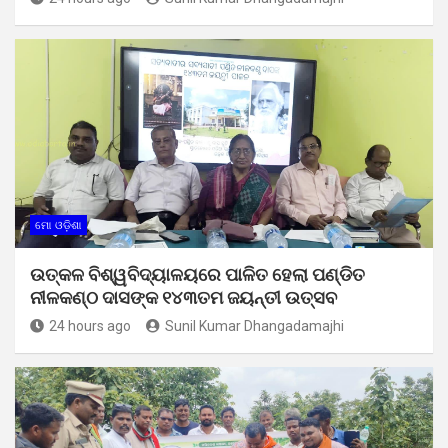
ମୋ ଓଡ଼ିଶା
ଉତ୍କଳ ବିଶ୍ୱବିଦ୍ୟାଳୟରେ ପାଳିତ ହେଲା ପଣ୍ଡିତ
ନୀଳକଣ୍ଠ ଦାସଙ୍କ ୧୪୩ତମ ଜୟନ୍ତୀ ଉତ୍ସବ
24 hours ago
Sunil Kumar Dhangadamajhi