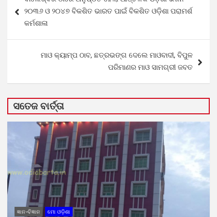
navigation
୨୦୩୬ ଓ ୨୦୪୭ ବିକଶିତ ଭାରତ ପାଇଁ ବିକଶିତ ଓଡ଼ିଶା ପରାମର୍ଶ
କର୍ମଶାଳା
ମାଓ କ୍ୟାମ୍ପ ଠାବ, ଛତ୍ରଭଙ୍ଗ ଦେଲେ ମାଓବାଦୀ, ବିପୁଳ
ପରିମାଣର ମାଓ ସାମଗ୍ରୀ ଜବତ
ସତେଜ ବାର୍ତ୍ତା
ଜ୍ଞାନ-ବିଜ୍ଞାନ
ମୋ ଓଡ଼ିଶା