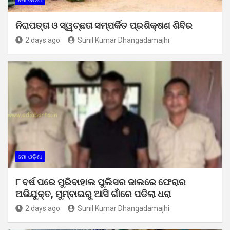
ମୋ ଓଡ଼ିଶା
ନିରାପତ୍ତା ଓ ସ୍ୱଚ୍ଛତା ସମ୍ପର୍କିତ ପ୍ରଶିକ୍ଷଣ ଶିବିର
2 days ago
Sunil Kumar Dhangadamajhi
ମୋ ଓଡ଼ିଶା
୮ ବର୍ଷ ପରେ ମୁରିବାହାଲ ପୁଲିସର ଜାଲରେ ଫେରାର
ଅଭିଯୁକ୍ତ, ମୁମ୍ବାଇରୁ ଆସି ଗାଁରେ ପଡିଲା ଧରା
2 days ago
Sunil Kumar Dhangadamajhi