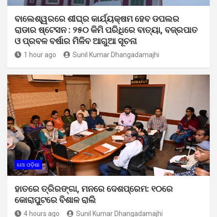
ବାଲେଶ୍ୱରରେ ଶୀଘ୍ର କାର୍ଯ୍ୟକ୍ଷମ ହେବ ଡପଲର
ରାଡାର ଷ୍ଟେସନ : ୨୫୦ କିମି ପରିଧିରେ ବାତ୍ୟା, ବଜ୍ରପାତ
ଓ ପ୍ରବଳ ବର୍ଷାର ମିଳିବ ଆଗୁଆ ସୂଚନା
1 hour ago
Sunil Kumar Dhangadamajhi
ମୋ ଓଡ଼ିଶା
ହାତରେ ତ୍ରିରଙ୍ଗା, ମନରେ ଦେଶପ୍ରେମ: ୧୦ରେ
କୋରାପୁଟରେ ବିଶାଳ ରାଲି
4 hours ago
Sunil Kumar Dhangadamajhi