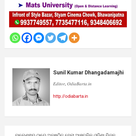
Sunil Kumar Dhangadamajhi
𝐸𝑑𝑖𝑡𝑜𝑟, 𝑂𝑑𝑖𝑎𝐵𝑎𝑟𝑡𝑎.𝑖𝑛
http://odiabarta.in
Post
ବାଲେଶ୍ଵର ଠାରେ ଅନୁଷ୍ଠିତ ହେଲା ଆଞ୍ଚଳିକ ଓଡ଼ିଶା ଭିଜନ