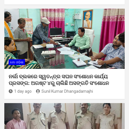
ମୋ ଓଡ଼ିଶା
ନର୍ଲା ବ୍ଲକରେ ସ୍ୱତନ୍ତ୍ର ସଘନ ସଂଶୋଧନ କାର୍ଯ୍ୟ
ପ୍ରସଙ୍ଗ: ଅଗଷ୍ଟ ୪ରୁ ଚାଲିଛି ଅସଙ୍ଗତି ସଂଶୋଧନ
1 day ago
Sunil Kumar Dhangadamajhi