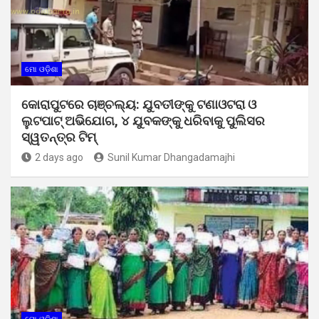
ମୋ ଓଡ଼ିଶା
କୋରାପୁଟରେ ଚାଞ୍ଚଲ୍ୟ: ଯୁବତୀଙ୍କୁ ଟଣାଓଟରା ଓ
ଲୁଟପାଟ୍ ଅଭିଯୋଗ, ୪ ଯୁବକଙ୍କୁ ଧରିବାକୁ ପୁଲିସର
ସ୍ୱତନ୍ତ୍ର ଟିମ୍
2 days ago
Sunil Kumar Dhangadamajhi