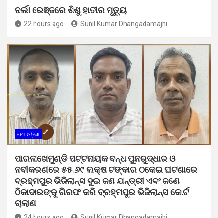
ନର୍ଲା ରେଞ୍ଜରେ ଶିଶୁ ହାତୀର ମୃତ୍ୟୁ
22 hours ago
Sunil Kumar Dhangadamajhi
ମୋ ଓଡ଼ିଶା
ପାରଳାଖେମୁଣ୍ଡି ପଟ୍ଟନାୟକ ବନ୍ଧ ପୁନରୁଦ୍ଧାର ଓ
ନବୀକରଣରେ ୫୫.୬୯ ଲକ୍ଷ ଟଙ୍କାର ଠକେଇ ଘଟଣାରେ
ବ୍ରହ୍ମପୁର ଭିଜିଲାନ୍ସ ଦୁଇ ଜଣ ଯନ୍ତ୍ରୀ ଏବଂ ଜଣେ
ଠିକାଦାରଙ୍କୁ ଗିରଫ କରି ବ୍ରହ୍ମପୁର ଭିଜିଲାନ୍ସ କୋର୍ଟ
ଚାଲାଣ
24 hours ago
Sunil Kumar Dhangadamajhi