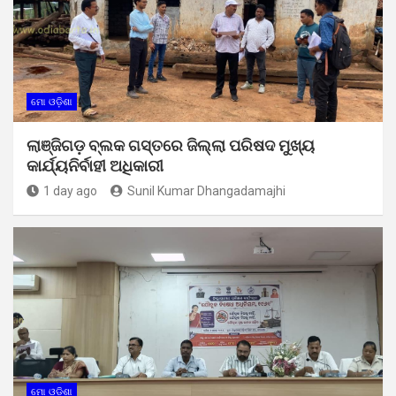
ମୋ ଓଡ଼ିଶା
ଲାଞ୍ଜିଗଡ଼ ବ୍ଲକ ଗସ୍ତରେ ଜିଲ୍ଲା ପରିଷଦ ମୁଖ୍ୟ
କାର୍ଯ୍ୟନିର୍ବାହୀ ଅଧିକାରୀ
1 day ago
Sunil Kumar Dhangadamajhi
ମୋ ଓଡ଼ିଶା