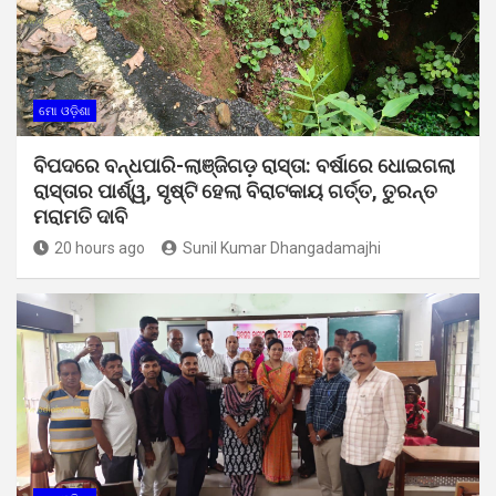
ମୋ ଓଡ଼ିଶା
ବିପଦରେ ବନ୍ଧପାରି-ଲାଞ୍ଜିଗଡ଼ ରାସ୍ତା: ବର୍ଷାରେ ଧୋଇଗଲା
ରାସ୍ତାର ପାର୍ଶ୍ୱ, ସୃଷ୍ଟି ହେଲା ବିରାଟକାୟ ଗର୍ତ୍ତ, ତୁରନ୍ତ
ମରାମତି ଦାବି
20 hours ago
Sunil Kumar Dhangadamajhi