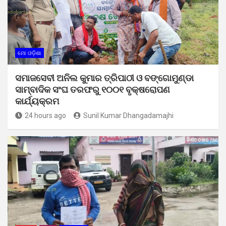
ମୋ ଓଡ଼ିଶା
ସମାଜସେବୀ ଅନିଲ କୁମାର ତ୍ରିପାଠୀ ଓ ବଙ୍ଗୋମୁଣ୍ଡା
ସାମ୍ବାଦିକ ସଂଘ ତରଫରୁ ୧୦୦୧ ବୃକ୍ଷରୋପଣ
କାର୍ଯ୍ୟକ୍ରମ
24 hours ago
Sunil Kumar Dhangadamajhi