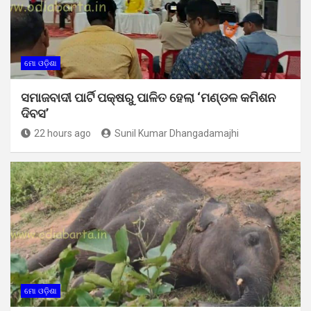
ମୋ ଓଡ଼ିଶା
ସମାଜବାଦୀ ପାର୍ଟି ପକ୍ଷରୁ ପାଳିତ ହେଲା ‘ମଣ୍ଡଳ କମିଶନ
ଦିବସ’
22 hours ago
Sunil Kumar Dhangadamajhi
ମୋ ଓଡ଼ିଶା