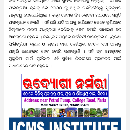
ଜାନ ଚାଲିଥିବା ସମୟରେ ଏହାର ସୁଫଳ ଦେଖିବାକୁ ମିଳୁଥିଲା । ଯାହାକି
ଫିରିଙ୍ଗିଆ ବ୍ଲକ୍ ରେ ୨୦୦୦ ରୁ ଅଧିକ ଗର୍ଭବତୀଙ୍କୁ ସୁରକ୍ଷିତ
ମାତୃତ୍ୱ ଦେଇପାରିଥିଲା । ବନ୍ଦ ହେବାର ଦିନ କେତଟା ମଧ୍ୟରେ ସ୍ଥିତି
ଅସମ୍ଭାଳ ହେଲାଣି । ଏହିପରି ଯଦି ଆଗକୁ ଜାରିରହେ ତେବେ ପୁଣିଥରେ
ଜିଲ୍ଲାରେ ଜନନୀ ଯନ୍ତ୍ରଣା ଦେଖିବାକୁ ହେବ ବୋଲି ସାଧାରଣ ରେ
ଆଲୋଚନା ହେଉଛି । ବିଭିନ୍ନ ସମୟରେ ଗର୍ଭବତୀ ମାନଙ୍କର ଯନ୍ତ୍ରଣା
ଫିରିଙ୍ଗିଆ ବ୍ଲକ ଓ ଗ୍ରାମ ବାସୀ ଦେଖିଥିବା ବେଳେ ଏହା ଆଗକୁ
ଆହୁରି ଭୟଙ୍କର ହେବ ବୋଲି ଜଣାପଡୁଛି । ଏହି ସବୁ ସମସ୍ୟାରୁ
ମୁକୁଳିବା ପାଇଁ ପୁର୍ନବାର ଏହି ସୁବିଧା ଜିଲ୍ଲରେ ପ୍ରଚଳନ ପାଇଁ
ସାଧାରଣରେ ଦାବି ହେଇଛି ।