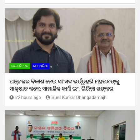
ଦେଶ-ବିଦେଶ
ମୋ ଓଡ଼ିଶା
ଅଞ୍ଚଳର ବିକାଶ ନେଇ ସାଂସଦ ଭର୍ତ୍ତୃହରି ମହତାବଙ୍କୁ
ସାକ୍ଷାତ କଲେ ସାମାଜିକ କର୍ମୀ ଇଂ. ଗିରିଜା ଶଙ୍କର
22 hours ago
Sunil Kumar Dhangadamajhi