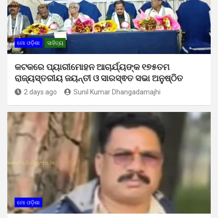
ମୋ ଓଡ଼ିଶା
ସାହିତ୍ୟ
କଟକରେ ପ୍ୟାରୀମୋହନ ଆଚାର୍ଯ୍ୟଙ୍କ ୧୭୫ତମ
ରାଜ୍ୟସ୍ତରୀୟ ଜୟନ୍ତୀ ଓ ସାରସ୍ଵତ ସଭା ଅନୁଷ୍ଠିତ
2 days ago
Sunil Kumar Dhangadamajhi
ମୋ ଓଡ଼ିଶା