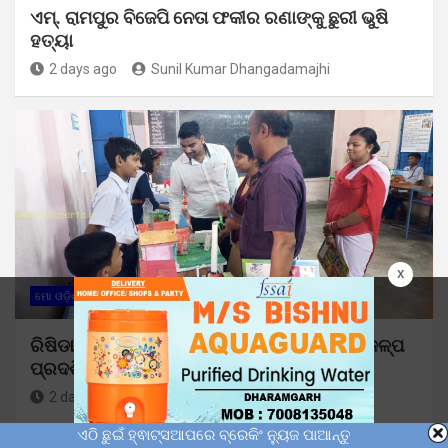
ଏମ୍. ରାମପୁର ବିଜେପି ନେତା ଫକୀର ରଣାଙ୍କୁ ଛୁରୀ ଭୁଷି
ହତ୍ୟା
2 days ago
Sunil Kumar Dhangadamajhi
x
ମୋ ଓଡ଼ିଶା
ରିଷିଡା ଶିଶୁମନ୍ଦିରରେ ଜ୍ଞାନବିଜ୍ଞାନ ମେଳା: ୧୩୮ ପ୍ରକଳ୍ପ
ପ୍ରଦର୍ଶିତ
2 days ago
Sunil Kumar Dhangadamajhi
ଏଠି ଛୁଇଁ ହ୍ଵାଟ୍ସଆପରେ ବ୍ରେକିଂ ନ୍ୟୁଜ ପାଆନ୍ତୁ