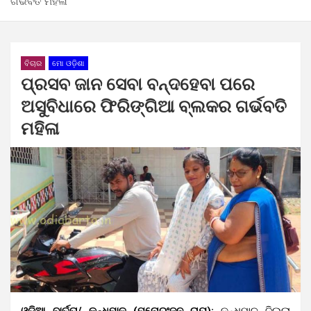
ଗର୍ଭବତି ମହିଳା
ବିଚାର
ମୋ ଓଡ଼ିଶା
ପ୍ରସବ ଜାନ ସେବା ବନ୍ଦହେବା ପରେ
ଅସୁବିଧାରେ ଫିରିଙ୍ଗିଆ ବ୍ଲକର ଗର୍ଭବତି
ମହିଳା
ଓଡିଆ ବାର୍ତ୍ତା/ କନ୍ଧମାଳ (ମନୋରଂଜନ ରାୟ):
କନ୍ଧମାଳ ଜିଲ୍ଲା