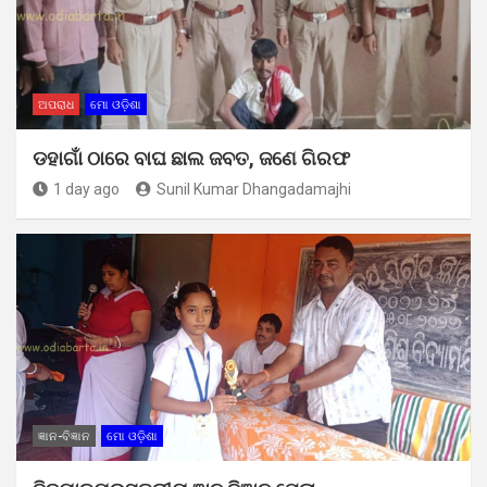
ଅପରାଧ
ମୋ ଓଡ଼ିଶା
ଡହାଗାଁ ଠାରେ ବାଘ ଛାଲ ଜବତ, ଜଣେ ଗିରଫ
1 day ago
Sunil Kumar Dhangadamajhi
ଜ୍ଞାନ-ବିଜ୍ଞାନ
ମୋ ଓଡ଼ିଶା