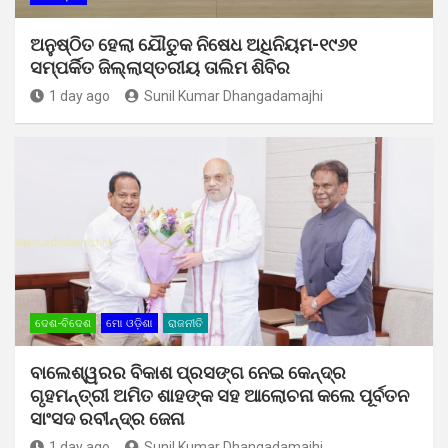
ଅନୁଷ୍ଠିତ ହେଲା ଯୌତୁକ ନିଷେଧ ଅଧିନିୟମ-୧୯୬୧
ସମ୍ପର୍କିତ ଜିଲ୍ଲାସ୍ତରୀୟ ତାଲିମ ଶିବିର
1 day ago
Sunil Kumar Dhangadamajhi
ଦେଶ-ବିଦେଶ
ମୋ ଓଡ଼ିଶା
ରାଜନୀତି
ବାଲେଶ୍ୱରର ବିକାଶ ପ୍ରସଙ୍ଗ ନେଇ କେନ୍ଦ୍ର
ଗୃହମନ୍ତ୍ରୀ ଅମିତ ଶାହଙ୍କ ସହ ଆଲୋଚନା କଲେ ପୂର୍ବତନ
ସାଂସଦ ରବୀନ୍ଦ୍ର ଜେନା
1 day ago
Sunil Kumar Dhangadamajhi