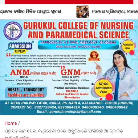
ହାତରେ ତ୍ରିରଙ୍ଗା, ମନରେ ଦେଶପ୍ରେମ: ୧୦ରେ କୋରାପୁଟରେ ବିଶାଳ ର
Home
ପ୍ରସବ ଜାନ ସେବା ବନ୍ଦହେବା ପରେ ଅସୁବିଧାରେ ଫିରିଙ୍ଗିଆ ବ୍ଲକର