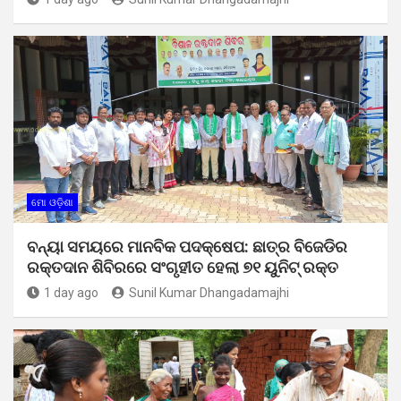
ମୋ ଓଡ଼ିଶା
ବନ୍ୟା ସମୟରେ ମାନବିକ ପଦକ୍ଷେପ: ଛାତ୍ର ବିଜେଡିର
ରକ୍ତଦାନ ଶିବିରରେ ସଂଗୃହୀତ ହେଲା ୭୧ ୟୁନିଟ୍ ରକ୍ତ
1 day ago
Sunil Kumar Dhangadamajhi