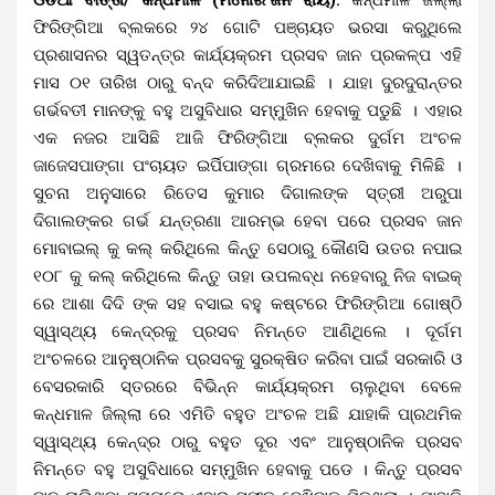
ଫିରିଙ୍ଗିଆ ବ୍ଲକରେ ୨୪ ଗୋଟି ପଞ୍ଚାୟତ ଭରସା କରୁଥିଲେ
ପ୍ରଶାସନର ସ୍ୱତନ୍ତ୍ର କାର୍ଯ୍ୟକ୍ରମ ପ୍ରସବ ଜାନ ପ୍ରକଳ୍ପ ଏହି
ମାସ ୦୧ ତାରିଖ ଠାରୁ ବନ୍ଦ କରିଦିଆଯାଇଛି । ଯାହା ଦୁରଦୁରାନ୍ତର
ଗର୍ଭବତୀ ମାନଙ୍କୁ ବହୁ ଅସୁବିଧାର ସମ୍ମୁଖିନ ହେବାକୁ ପଡୁଛି । ଏହାର
ଏକ ନଜର ଆସିଛି ଆଜି ଫିରିଙ୍ଗିଆ ବ୍ଲକର ଦୁର୍ଗମ ଅଂଚଳ
ଜାଜେସପାଙ୍ଗା ପଂଚାୟତ ଇର୍ପିପାଙ୍ଗା ଗ୍ରମରେ ଦେଖିବାକୁ ମିଳିଛି ।
ସୁଚନା ଅନୁସାରେ ରିତେସ କୁମାର ଦିଗାଲଙ୍କ ସ୍ତ୍ରୀ ଅରୁପା
ଦିଗାଲଙ୍କର ଗର୍ଭ ଯନ୍ତ୍ରଣା ଆରମ୍ଭ ହେବା ପରେ ପ୍ରସବ ଜାନ
ମୋବାଇଲ୍ କୁ କଲ୍ କରିଥିଲେ କିନ୍ତୁ ସେଠାରୁ କୌଣସି ଉତର ନପାଇ
୧୦୮ କୁ କଲ୍ କରିଥିଲେ କିନ୍ତୁ ତାହା ଉପଲବ୍ଧ ନହେବାରୁ ନିଜ ବାଇକ୍
ରେ ଆଶା ଦିଦି ଙ୍କ ସହ ବସାଇ ବହୁ କଷ୍ଟରେ ଫିରିଙ୍ଗିଆ ଗୋଷ୍ଠି
ସ୍ୱାସ୍ଥ୍ୟ କେନ୍ଦ୍ରକୁ ପ୍ରସବ ନିମନ୍ତେ ଆଣିଥିଲେ । ଦୂର୍ଗମ
ଅଂଚଳରେ ଆନୁଷ୍ଠାନିକ ପ୍ରସବକୁ ସୁରକ୍ଷିତ କରିବା ପାଇଁ ସରକାରି ଓ
ବେସରକାରି ସ୍ତରରେ ବିଭିନ୍ନ କାର୍ଯ୍ୟକ୍ରମ ଚାଲୁଥିବା ବେଳେ
କନ୍ଧମାଳ ଜିଲ୍ଲା ରେ ଏମିତି ବହୁତ ଅଂଚଳ ଅଛି ଯାହାକି ପା୍ରଥମିକ
ସ୍ୱାସ୍ଥ୍ୟ କେନ୍ଦ୍ର ଠାରୁ ବହୁତ ଦୂର ଏବଂ ଆନୁଷ୍ଠାନିକ ପ୍ରସବ
ନିମନ୍ତେ ବହୁ ଅସୁବିଧାରେ ସମ୍ମୁଖିନ ହେବାକୁ ପଡେ । କିନ୍ତୁ ପ୍ରସବ