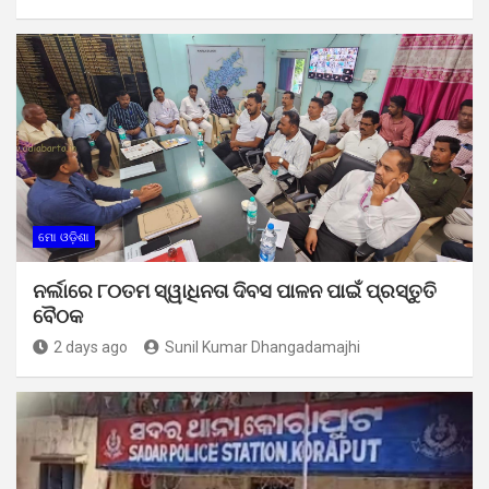
ମୋ ଓଡ଼ିଶା
ନର୍ଲାରେ ୮୦ତମ ସ୍ୱାଧିନତା ଦିବସ ପାଳନ ପାଇଁ ପ୍ରସ୍ତୁତି
ବୈଠକ
2 days ago
Sunil Kumar Dhangadamajhi