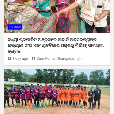
ମୋ ଓଡ଼ିଶା
ବନ୍ୟା ପ୍ରପୀଡ଼ିତ ଅଞ୍ଚଳରେ ନାବାର୍ଡ ଅବସରପ୍ରାପ୍ତ
କଲ୍ୟାଣ ସଂଘ ଏବଂ ଯୁବବିକାଶ ପକ୍ଷରୁ ରିଲିଫ୍ ସାମଗ୍ରୀ
ବଣ୍ଟନ
1 day ago
Sunil Kumar Dhangadamajhi