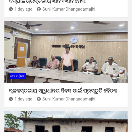
ବିଦ୍ୟାଳୟରସ୍ତରୀୟ ଜ୍ଞାନ ବିଜ୍ଞାନ ମେଳା
1 day ago
Sunil Kumar Dhangadamajhi
ମୋ ଓଡ଼ିଶା
ବ୍ଳକସ୍ତରୀୟ ସ୍ୱାଧୀନତା ଦିବସ ପାଇଁ ପ୍ରସ୍ତୁତି ବୈଠକ
1 day ago
Sunil Kumar Dhangadamajhi