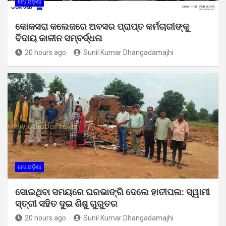
ମୋ ଓଡ଼ିଶା
କୋକସରା କଲେଜରେ ଅବସର ପ୍ରାପ୍ତ କର୍ମଚାରୀଙ୍କୁ
ବିଦାୟ କାଳୀନ ସମ୍ବର୍ଦ୍ଧନା
20 hours ago
Sunil Kumar Dhangadamajhi
ମୋ ଓଡ଼ିଶା
ସୋଇଥିବା ସମୟରେ ଘରଭାଙ୍ଗି ଦେଲେ ହାତୀପଲ: ସ୍ୱାମୀ
ସ୍ତ୍ରୀ ସହିତ ଦୁଇ ଶିଶୁ ଗୁରୁତର
20 hours ago
Sunil Kumar Dhangadamajhi