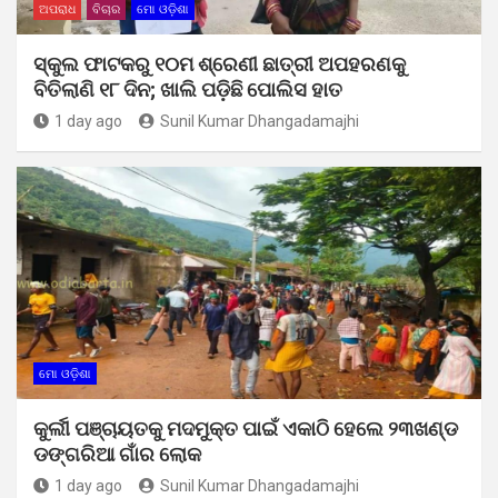
ଅପରାଧ
ବିଚାର
ମୋ ଓଡ଼ିଶା
ସ୍କୁଲ ଫାଟକରୁ ୧୦ମ ଶ୍ରେଣୀ ଛାତ୍ରୀ ଅପହରଣକୁ
ବିତିଲାଣି ୧୮ ଦିନ; ଖାଲି ପଡ଼ିଛି ପୋଲିସ ହାତ
1 day ago
Sunil Kumar Dhangadamajhi
ମୋ ଓଡ଼ିଶା
କୁର୍ଲୀ ପଞ୍ଚାୟତକୁ ମଦମୁକ୍ତ ପାଇଁ ଏକାଠି ହେଲେ ୨୩ଖଣ୍ଡ
ଡଙ୍ଗରିଆ ଗାଁର ଲୋକ
1 day ago
Sunil Kumar Dhangadamajhi