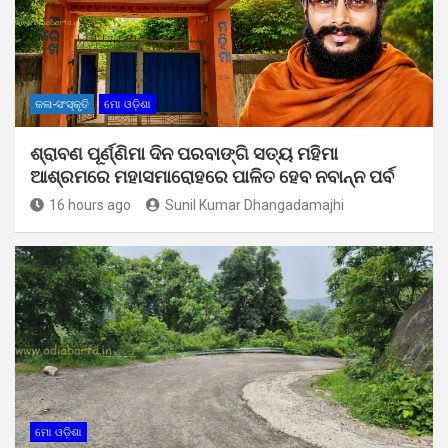
କଳା-ସଂସ୍କୃତି
ମୋ ଓଡ଼ିଶା
ଶ୍ରାବଣ ପୂର୍ଣ୍ଣିମା ଦିନ ପରବାଙ୍ଗି ସତ୍ୟ ମହିମା
ଆଶ୍ରମରେ ମହାସମାରୋହରେ ପାଳିତ ହେବ ନବାନ୍ନ ପର୍ବ
16 hours ago
Sunil Kumar Dhangadamajhi
ମୋ ଓଡ଼ିଶା