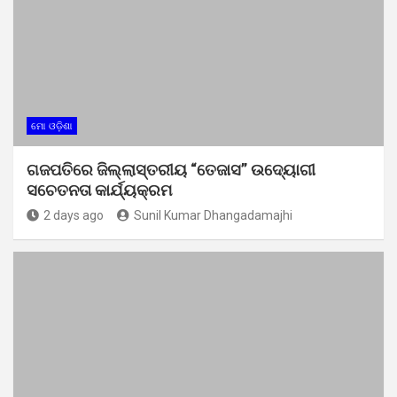
ମୋ ଓଡ଼ିଶା
ଗଜପତିରେ ଜିଲ୍ଲାସ୍ତରୀୟ “ତେଜାସ” ଉଦ୍ୟୋଗୀ
ସଚେତନତା କାର୍ଯ୍ୟକ୍ରମ
2 days ago
Sunil Kumar Dhangadamajhi