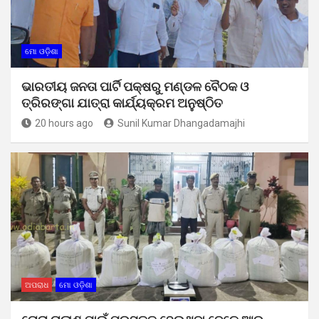
ମୋ ଓଡ଼ିଶା
ଭାରତୀୟ ଜନତା ପାର୍ଟି ପକ୍ଷରୁ ମଣ୍ଡଳ ବୈଠକ ଓ
ତ୍ରିରଙ୍ଗା ଯାତ୍ରା କାର୍ଯ୍ୟକ୍ରମ ଅନୁଷ୍ଠିତ
20 hours ago
Sunil Kumar Dhangadamajhi
ଅପରାଧ
ମୋ ଓଡ଼ିଶା