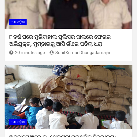
ମୋ ଓଡ଼ିଶା
୮ ବର୍ଷ ପରେ ମୁରିବାହାଲ ପୁଲିସର ଜାଲରେ ଫେରାର
ଅଭିଯୁକ୍ତ, ମୁମ୍ବାଇରୁ ଆସି ଗାଁରେ ପଡିଲା ଧରା
20 minutes ago
Sunil Kumar Dhangadamajhi
ମୋ ଓଡ଼ିଶା