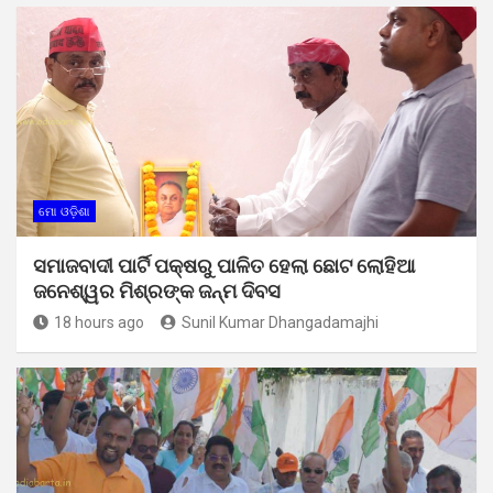
ମୋ ଓଡ଼ିଶା
ସମାଜବାଦୀ ପାର୍ଟି ପକ୍ଷରୁ ପାଳିତ ହେଲା ଛୋଟ ଲୋହିଆ
ଜନେଶ୍ୱର ମିଶ୍ରଙ୍କ ଜନ୍ମ ଦିବସ
18 hours ago
Sunil Kumar Dhangadamajhi