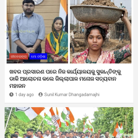
ଜୀବନରଙ୍ଗ
ମୋ ଓଡ଼ିଶା
ଖବର ପ୍ରସାରଣ ପରେ ନିଜ କାର୍ଯ୍ୟାଳୟକୁ ସୁକାନ୍ତିଙ୍କୁ
ଡାକି ଆଲୋଚନା କଲେ ଜିଲ୍ଲାପାଳ ମନୋଜ ସତ୍ୟବାନ
ମହାଜନ
1 day ago
Sunil Kumar Dhangadamajhi