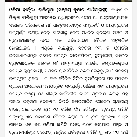
ଓଡ଼ିଆ ବାର୍ତ୍ତା/ ବାଲିଗୁଡ଼ା (ସଞ୍ଜୟ କୁମାର ପାଣିଗ୍ରାହୀ):
କନ୍ଧମାଳ
ଜିଲ୍ଲା ବାଲିଗୁଡ଼ା ଅଞ୍ଚଳର ଅଧିଷ୍ଠାତ୍ରୀ ଦେବୀ ମା’ ପାଟ୍ଟଖଣ୍ଡାଙ୍କ
ସଭାଗୃହ ପରିସରରେ ମା’ ପାଟ୍ଟଖଣ୍ଡାଙ୍କ ସମ୍ପତ୍ତି ଓ ଆୟବ୍ୟୟର
ସମ୍ପୂର୍ଣ୍ଣ ତଥ୍ୟ ଦେବା ଘଟଣାକୁ ନେଇ ମନ୍ଦିର ସୁରକ୍ଷା ମଞ୍ଚ ଓ
ଗ୍ରାମବାସୀଙ୍କୁ ନେଇ ଏକ ସର୍ବସାଧାରଣ ବୈଠକ ଅନୁଷ୍ଠିତ
ହୋଇଯାଇଛି l ଏଥିରେ ବାଲିଗୁଡ଼ା ସହରର ୧୩ ଟି ଓ୍ବାର୍ଡର
ଜନସାଧାରଣଙ୍କ ସମେତ ସମସ୍ତ କାଉନସିଲର, ବୁଦ୍ଧିଜୀବୀ, ସହରର
ବ୍ୟବସାୟୀଙ୍କ ସମେତ ମା’ ପାଟ୍ଟଖଣ୍ଡା ମାର୍କେଟ କମ୍ପ୍ଲେକ୍ସର
ସମସ୍ତ ବ୍ୟବସାୟୀ, ସମସ୍ତ ରାଜନୈତିକ ଦଳର ନେତୃବୃନ୍ଦ ଓ ସଦସ୍ୟ
ଉପସ୍ଥିତ ଥିଲେ । ମା’ଙ୍କ ଦୈନିକ ନିତିର ସୁପରିଚାଳନା ସହ ସମସ୍ତ
ସ୍ଥାବର ଅସ୍ଥାବର ସମ୍ପତ୍ତିର ସମ୍ପୂର୍ଣ୍ଣ ତାଲିକା ଏବଂ ଆୟବ୍ୟୟର
ସମସ୍ତ ତଥ୍ୟ ଯଥାଶୀଘ୍ର ସାର୍ବଜନୀନ ଭାବେ ପ୍ରକାଶ କରିବା ସହ
ତାହାର ରକ୍ଷଣା ବେକ୍ଷଣ କିଭଳି ହୋଇପାରିବ ସେନେଇ ସ୍ଥାନୀୟ
ଟାଉନ୍ ହଲ୍ ଠାରେ ଜୁନ ୧୦ ତାରିଖ ଦିନ ବାଲିଗୁଡ଼ା ଗ୍ରାମ୍ୟ କମିଟି
ପକ୍ଷରୁ ଏକ ସାଧାରଣ ବୈଠକ କରାଯାଇ ମନ୍ଦିର ସୁରକ୍ଷା ମଞ୍ଚ
ନାମରେ ଏକ ଦଶ ଜଣିଆ କମିଟି ମଧ୍ୟ ଗଠନ କରାଯାଇ ମଞ୍ଚ ଓ
ଗ୍ରାମବାସୀଙ୍କ ତରଫରୁ ମନ୍ଦିର ପରିଚାଳନା କମିଟି କୁ ଗତ ୧୦ ବର୍ଷ