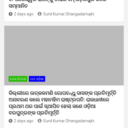
ସମ୍ମାନିତ
2 days ago
Sunil Kumar Dhangadamajhi
ଦେଶ-ବିଦେଶ
ମୋ ଓଡ଼ିଶା
ଦିଲ୍ଲୀରେ ଉତ୍କଳମଣି ଗୋପବନ୍ଧୁ ଦାସଙ୍କ ପ୍ରତିମୂର୍ତ୍ତି
ଅନାବରଣ କଲେ ମହାମହିମ ରାଷ୍ଟ୍ରପତି: ରାଜଧାନୀରେ
ପ୍ରଥମ ଥର ପାଇଁ ସ୍ଥାପିତ ହେଲା ଜଣେ ଓଡ଼ିଆ
ବରପୁତ୍ରଙ୍କ ପ୍ରତିମୂର୍ତ୍ତି
2 days ago
Sunil Kumar Dhangadamajhi