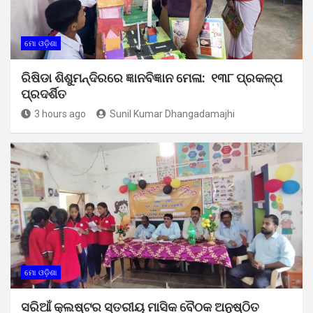
ମୋ ଓଡ଼ିଶା
ରିଷିଡା ଶିଶୁମନ୍ଦିରରେ ଜ୍ଞାନବିଜ୍ଞାନ ମେଳା: ୧୩୮ ପ୍ରକଳ୍ପ
ପ୍ରଦର୍ଶିତ
3 hours ago
Sunil Kumar Dhangadamajhi
ମୋ ଓଡ଼ିଶା
ସରିଆଁ କ୍ଲଷ୍ଟର ସ୍ତରୀୟ ମାସିକ ବୈଠକ ଅନୁଷ୍ଠିତ