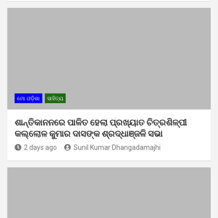
ମୋ ଓଡ଼ିଶା
ସାହିତ୍ୟ
ଶାନ୍ତିକାନନରେ ପାଳିତ ହେଲା ପ୍ରଖ୍ୟାତ ଚିତ୍ରଶିଳ୍ପୀ
କଲ୍ଲୋଳ କୁମାର ଦାସଙ୍କ ଶ୍ରଦ୍ଧାଞ୍ଜଳି ସଭା
2 days ago
Sunil Kumar Dhangadamajhi