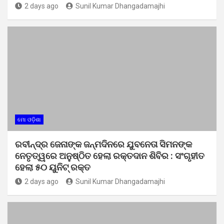
2 days ago
Sunil Kumar Dhangadamajhi
ମୋ ଓଡ଼ିଶା
ରବୀନ୍ଦ୍ର ଜେନାଙ୍କ ଜନ୍ମଦିନରେ ଯୁବନେତା ସିମନଙ୍କ
ନେତୃତ୍ୱରେ ଅନୁଷ୍ଠିତ ହେଲା ରକ୍ତଦାନ ଶିବିର : ସଂଗୃହୀତ
ହେଲା ୫୦ ୟୁନିଟ୍ ରକ୍ତ
2 days ago
Sunil Kumar Dhangadamajhi