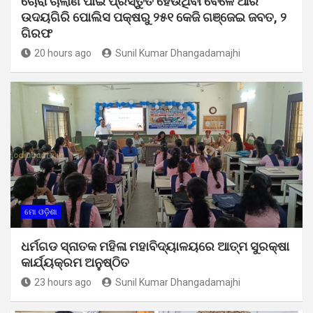
ଚୋରା ଚାଲାଣ ପାଇଁ ପ୍ରସ୍ତୁତ ହେଉଥିବା ବେଳେ ଆର
ଉଦୟଗିରି ପୋଲିସ ପକ୍ଷରୁ ୨୫୧ କେଜି ଗଞ୍ଜେଇ ଜବତ, ୨
ଗିରଫ
20 hours ago
Sunil Kumar Dhangadamajhi
ମୋ ଓଡ଼ିଶା
ଧର୍ମଗଡ ସ୍ନାତକ ମହିଳା ମହାବିଦ୍ୟାଳୟରେ ଆତ୍ମ ସୁରକ୍ଷା
କାର୍ଯ୍ୟକ୍ରମ ଅନୁଷ୍ଠିତ
23 hours ago
Sunil Kumar Dhangadamajhi