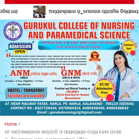
ବସ୍ଥାରେ ଡ଼ୁମେରପଡା ପ୍ରାଥମିକ ବିଦ୍ୟାଳୟ: ପ୍ରଧାନ ଶିକ୍ଷକଙ୍କ ମନମାନି ଯୋଗ
Home
ମା’ ପାଟ୍ଟଖଣ୍ଡାଙ୍କ ସମ୍ପତ୍ତି ଓ ଆୟବ୍ୟୟର ତଥ୍ୟ ଦେବା ଘଟଣା: