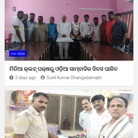
ମୋ ଓଡ଼ିଶା
ମିଡିଆ କ୍ଲବ୍ ପକ୍ଷରୁ ଓଡ଼ିଆ ସାମ୍ବାଦିକ ଦିବସ ପାଳିତ
2 days ago
Sunil Kumar Dhangadamajhi