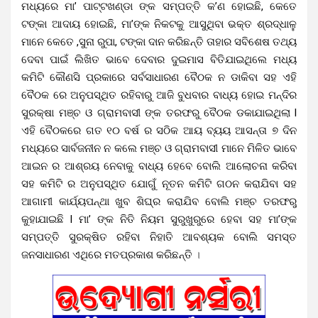
ମଧ୍ୟରେ ମା’ ପାଟ୍ଟଖଣ୍ଡା ଙ୍କ ସମ୍ପତ୍ତି କ’ଣ ହୋଇଛି, କେତେ
ଟଙ୍କା ଆଦାୟ ହୋଇଛି, ମା’ଙ୍କ ନିକଟକୁ ଆସୁଥିବା ଭକ୍ତ ଶ୍ରଦ୍ଧାଳୁ
ମାନେ କେତେ ,ସୁନା ରୁପା, ଟଙ୍କା ଦାନ କରିଛନ୍ତି ତାହାର ସବିଶେଷ ତଥ୍ୟ
ଦେବା ପାଇଁ ଲିଖିତ ଭାବେ ଦେବାର ଦୁଇମାସ ବିତିଯାଇଥିଲେ ମଧ୍ୟ
କମିଟି କୌଣସି ପ୍ରକାରେ ସର୍ବସାଧାରଣ ବୈଠକ ନ ଡାକିବା ସହ ଏହି
ବୈଠକ ରେ ଅନୁପସ୍ଥିତ ରହିବାରୁ ଆଜି ବୁଧବାର ବାଧ୍ୟ ହୋଇ ମନ୍ଦିର
ସୁରକ୍ଷା ମଞ୍ଚ ଓ ଗ୍ରାମବାସୀ ଙ୍କ ତରଫରୁ ବୈଠକ ଡକାଯାଇଥିଲା l
ଏହି ବୈଠକରେ ଗତ ୧୦ ବର୍ଷ ର ସଠିକ ଆୟ ବ୍ୟୟ ଆସନ୍ତା ୭ ଦିନ
ମଧ୍ୟରେ ସାର୍ବଜନୀନ ନ କଲେ ମଞ୍ଚ ଓ ଗ୍ରାମବାସୀ ମାନେ ମିଳିତ ଭାବେ
ଆଇନ ର ଆଶ୍ରୟ ନେବାକୁ ବାଧ୍ୟ ହେବେ ବୋଲି ଆଲୋଚନା କରିବା
ସହ କମିଟି ର ଅନୁପସ୍ଥିତ ଯୋଗୁଁ ନୂତନ କମିଟି ଗଠନ କରାଯିବା ସହ
ଆଗାମୀ କାର୍ଯ୍ୟପନ୍ଥା ଖୁବ ଶିଘ୍ର କରାଯିବ ବୋଲି ମଞ୍ଚ ତରଫରୁ
କୁହାଯାଇଛି l ମା’ ଙ୍କ ନିତି ନିୟମ ସୁରୁଖୁରୁରେ ହେବା ସହ ମା’ଙ୍କ
ସମ୍ପତ୍ତି ସୁରକ୍ଷିତ ରହିବା ନିହାତି ଆବଶ୍ୟକ ବୋଲି ସମସ୍ତ
ଜନସାଧାରଣ ଏଥିରେ ମତପ୍ରକାଶ କରିଛନ୍ତି
।