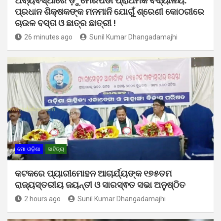
ଅବ୍ୟବସ୍ଥାରେ ଡ଼ୁମେରପଡା ପ୍ରାଥମିକ ବିଦ୍ୟାଳୟ:
ପ୍ରଧାନ ଶିକ୍ଷକଙ୍କ ମନମାନି ଯୋଗୁଁ ଶ୍ରେଣୀ କୋଠରୀରେ
ଚାଉଳ ବସ୍ତା ଓ ଛାତ୍ର ଛାତ୍ରୀ !
26 minutes ago
Sunil Kumar Dhangadamajhi
ମୋ ଓଡ଼ିଶା
ସାହିତ୍ୟ
କଟକରେ ପ୍ୟାରୀମୋହନ ଆଚାର୍ଯ୍ୟଙ୍କ ୧୭୫ତମ
ରାଜ୍ୟସ୍ତରୀୟ ଜୟନ୍ତୀ ଓ ସାରସ୍ଵତ ସଭା ଅନୁଷ୍ଠିତ
2 hours ago
Sunil Kumar Dhangadamajhi