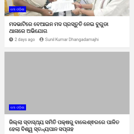
ମୋ ଓଡ଼ିଶା
ମଦଭାଟିରେ ବେଆଇନ ମଦ ପ୍ରସ୍ତୁତି ନେଇ ବୁଗୁଡା
ଥାନାରେ ଅଭିଯୋଗ
2 days ago
Sunil Kumar Dhangadamajhi
ମୋ ଓଡ଼ିଶା
ଜିଲ୍ଲା ସ୍ବାସ୍ଥ୍ୟ ସମିତି ପକ୍ଷରୁ ବାଲେଶ୍ଵରରେ ପାଳିତ
ହେଲା ବିଶ୍ୱ ସ୍ତନ୍ୟପାନ ସପ୍ତାହ