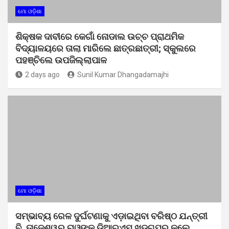
ମୋ ଓଡ଼ିଶା
ଶିକ୍ଷକ ଦାବୀରେ କେଗାଁ ନୋଡାଲ ଉଚ୍ଚ ପ୍ରାଥମିକ
ବିଦ୍ୟାଳୟରେ ତାଲା ମାରିଲେ ଛାତ୍ରଛାତ୍ରୀ; ସ୍କୁଲରେ
ପହଞ୍ଚିଲେ ଉପଜିଲ୍ଲାପାଳ
2 days ago
Sunil Kumar Dhangadamajhi
ମୋ ଓଡ଼ିଶା
ସମ୍ଭାବ୍ୟ ରେଳ ଦୁର୍ଘଟଣାକୁ ଏଡ଼ାଇଥିବା ବରିଷ୍ଠ ଯନ୍ତ୍ରୀ
ବି. ତାଜେଶ୍ୱର ରାଓଙ୍କୁ ଡିଆରଏମ୍ ଖଡ଼ଗପୁର କଲେ