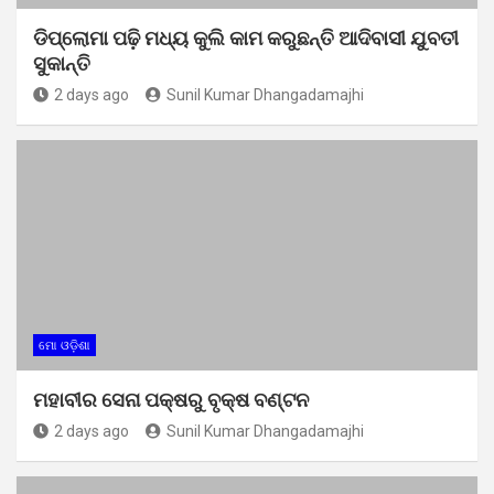
ଡିପ୍ଲୋମା ପଢ଼ି ମଧ୍ୟ କୁଲି କାମ କରୁଛନ୍ତି ଆଦିବାସୀ ଯୁବତୀ
ସୁକାନ୍ତି
2 days ago
Sunil Kumar Dhangadamajhi
ମୋ ଓଡ଼ିଶା
ମହାବୀର ସେନା ପକ୍ଷରୁ ବୃକ୍ଷ ବଣ୍ଟନ
2 days ago
Sunil Kumar Dhangadamajhi