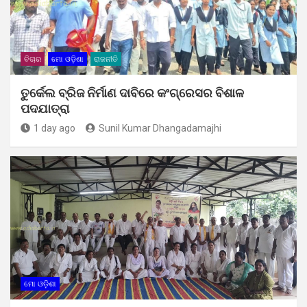
ବିଚାର
ମୋ ଓଡ଼ିଶା
ରାଜନୀତି
ତୁର୍କେଲ ବ୍ରିଜ ନିର୍ମାଣ ଦାବିରେ କଂଗ୍ରେସର ବିଶାଳ
ପଦଯାତ୍ରା
1 day ago
Sunil Kumar Dhangadamajhi
ମୋ ଓଡ଼ିଶା