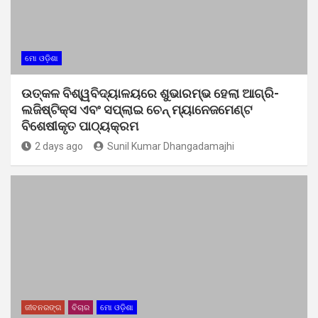
ମୋ ଓଡ଼ିଶା
ଉତ୍କଳ ବିଶ୍ୱବିଦ୍ୟାଳୟରେ ଶୁଭାରମ୍ଭ ହେଲା ଆଗ୍ରି-
ଲଜିଷ୍ଟିକ୍ସ ଏବଂ ସପ୍ଲାଇ ଚେନ୍ ମ୍ୟାନେଜମେଣ୍ଟ
ବିଶେଷୀକୃତ ପାଠ୍ୟକ୍ରମ
2 days ago
Sunil Kumar Dhangadamajhi
ଜୀବନରଙ୍ଗ
ବିଚାର
ମୋ ଓଡ଼ିଶା