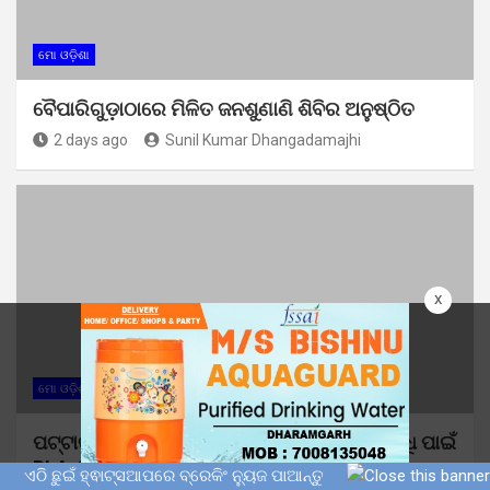
ମୋ ଓଡ଼ିଶା
ବୈପାରିଗୁଡ଼ାଠାରେ ମିଳିତ ଜନଶୁଣାଣି ଶିବିର ଅନୁଷ୍ଠିତ
2 days ago
Sunil Kumar Dhangadamajhi
x
ମୋ ଓଡ଼ିଶା
ରାଜନୀତି
ପଟ୍ଟାଙ୍ଗୀରେ କଂଗ୍ରେସର ସାଙ୍ଗଠନିକ ଶକ୍ତି ବୃଦ୍ଧି ପାଇଁ
BLA-2ଙ୍କୁ ପ୍ରଶିକ୍ଷଣ
ଏଠି ଛୁଇଁ ହ୍ଵାଟ୍ସଆପରେ ବ୍ରେକିଂ ନ୍ୟୁଜ ପାଆନ୍ତୁ