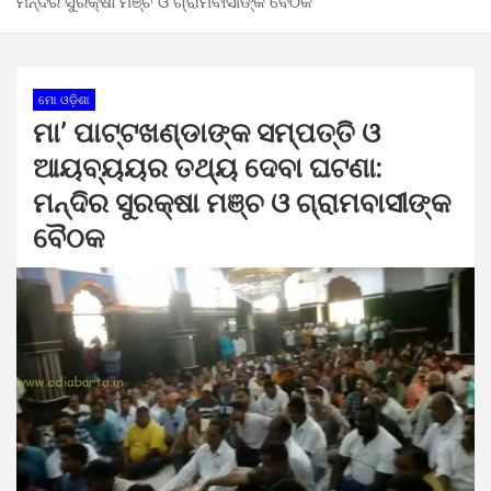
ମନ୍ଦିର ସୁରକ୍ଷା ମଞ୍ଚ ଓ ଗ୍ରାମବାସୀଙ୍କ ବୈଠକ
ମୋ ଓଡ଼ିଶା
ମା’ ପାଟ୍ଟଖଣ୍ଡାଙ୍କ ସମ୍ପତ୍ତି ଓ
ଆୟବ୍ୟୟର ତଥ୍ୟ ଦେବା ଘଟଣା:
ମନ୍ଦିର ସୁରକ୍ଷା ମଞ୍ଚ ଓ ଗ୍ରାମବାସୀଙ୍କ
ବୈଠକ