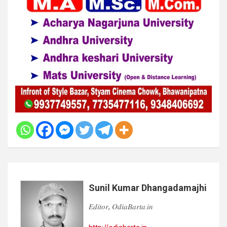
Sunil Kumar Dhangadamajhi
𝐸𝑑𝑖𝑡𝑜𝑟, 𝑂𝑑𝑖𝑎𝐵𝑎𝑟𝑡𝑎.𝑖𝑛