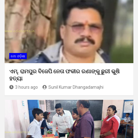
ମୋ ଓଡ଼ିଶା
ଏମ୍. ରାମପୁର ବିଜେପି ନେତା ଫକୀର ରଣାଙ୍କୁ ଛୁରୀ ଭୁଷି
ହତ୍ୟା
3 hours ago
Sunil Kumar Dhangadamajhi