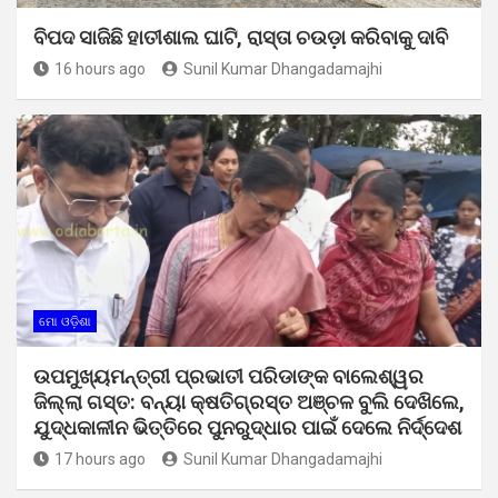
ବିପଦ ସାଜିଛି ହାତୀଶାଲ ଘାଟି, ରାସ୍ତା ଚଉଡ଼ା କରିବାକୁ ଦାବି
16 hours ago
Sunil Kumar Dhangadamajhi
ମୋ ଓଡ଼ିଶା
ଉପମୁଖ୍ୟମନ୍ତ୍ରୀ ପ୍ରଭାତୀ ପରିଡାଙ୍କ ବାଲେଶ୍ୱର
ଜିଲ୍ଲା ଗସ୍ତ: ବନ୍ୟା କ୍ଷତିଗ୍ରସ୍ତ ଅଞ୍ଚଳ ବୁଲି ଦେଖିଲେ,
ଯୁଦ୍ଧକାଳୀନ ଭିତ୍ତିରେ ପୁନରୁଦ୍ଧାର ପାଇଁ ଦେଲେ ନିର୍ଦ୍ଦେଶ
17 hours ago
Sunil Kumar Dhangadamajhi