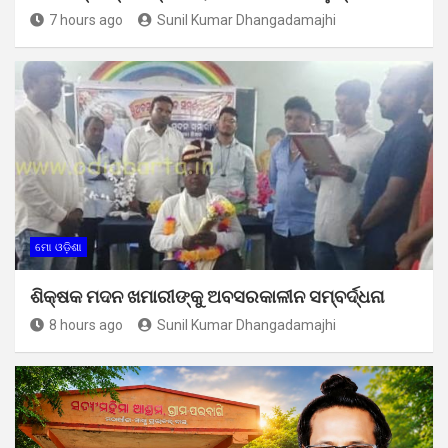
7 hours ago
Sunil Kumar Dhangadamajhi
ମୋ ଓଡ଼ିଶା
ଶିକ୍ଷକ ମଦନ ଖମାରୀଙ୍କୁ ଅବସରକାଳୀନ ସମ୍ବର୍ଦ୍ଧନା
8 hours ago
Sunil Kumar Dhangadamajhi