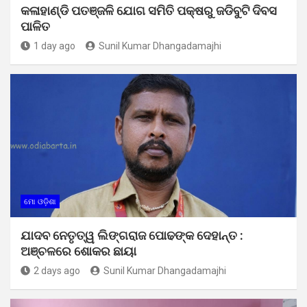
କଳାହାଣ୍ଡି ପତଞ୍ଜଳି ଯୋଗ ସମିତି ପକ୍ଷରୁ ଜଡିବୁଟି ଦିବସ
ପାଳିତ
1 day ago
Sunil Kumar Dhangadamajhi
ମୋ ଓଡ଼ିଶା
ଯାଦବ ନେତୃତ୍ୱ ଲିଙ୍ଗରାଜ ପୋଢଙ୍କ ଦେହାନ୍ତ :
ଅଞ୍ଚଳରେ ଶୋକର ଛାୟା
2 days ago
Sunil Kumar Dhangadamajhi