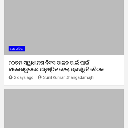
ମୋ ଓଡ଼ିଶା
୮୦ତମ ସ୍ୱାଧୀନତା ଦିବସ ପାଳନ ପାଇଁ ପାଇଁ
ବାଲେଶ୍ୱରରେ ଅନୁଷ୍ଠିତ ହେଲା ପ୍ରସ୍ତୁତି ବୈଠକ
2 days ago
Sunil Kumar Dhangadamajhi