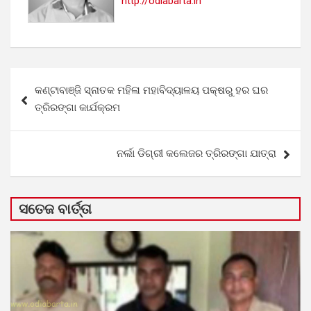
http://odiabarta.in
Post
କଣ୍ଟାବାଞ୍ଜି ସ୍ନାତକ ମହିଳା ମହାବିଦ୍ୟାଳୟ ପକ୍ଷରୁ ହର ଘର
navigation
ତ୍ରିରଙ୍ଗା କାର୍ଯକ୍ରମ
ନର୍ଲା ଡିଗ୍ରୀ କଲେଜର ତ୍ରିରଙ୍ଗା ଯାତ୍ରା
ସତେଜ ବାର୍ତ୍ତା