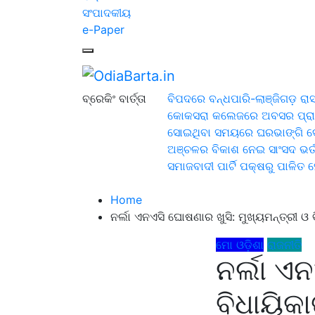
ସଂପାଦକୀୟ
e-Paper
OdiaBarta.in
24x7News&Views
ବ୍ରେକିଂ ବାର୍ତ୍ତା
ବିପଦରେ ବନ୍ଧପାରି-ଲାଞ୍ଜିଗଡ଼ ରାସ୍
କୋକସରା କଲେଜରେ ଅବସର ପ୍ରାପ୍ତ 
ସୋଇଥିବା ସମୟରେ ଘରଭାଙ୍ଗି ଦେଲେ
ଅଞ୍ଚଳର ବିକାଶ ନେଇ ସାଂସଦ ଭର୍ତ୍
ସମାଜବାଦୀ ପାର୍ଟି ପକ୍ଷରୁ ପାଳିତ
Home
ନର୍ଲା ଏନଏସି ଘୋଷଣାର ଖୁସି: ମୁଖ୍ୟମନ୍ତ୍ରୀ ଓ ବ
ମୋ ଓଡ଼ିଶା
ରାଜନୀତି
ନର୍ଲା ଏ
ବିଧାୟିକା