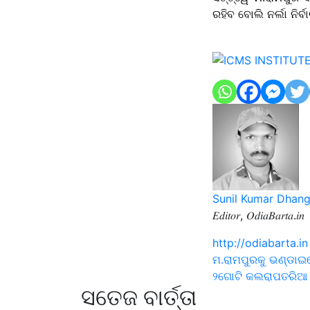
ରହିବ ବୋଲି ନର୍ଲା ନିର୍
Sunil Kumar Dhan
𝐸𝑑𝑖𝑡𝑜𝑟, 𝑂𝑑𝑖𝑎𝐵𝑎𝑟𝑡𝑎.𝑖𝑛
http://odiabarta.in
Post
ମ.ରାମପୁରକୁ ଭଣ୍ଡା
୨ଗୋଟି କଲରାପତରିଆ 
navigati
ସତେଜ ବାର୍ତ୍ତା