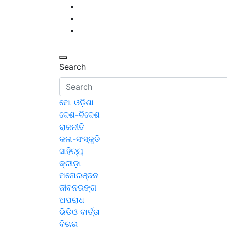
Skip
to
content
Search
ମୋ ଓଡ଼ିଶା
ଦେଶ-ବିଦେଶ
ରାଜନୀତି
କଳା-ସଂସ୍କୃତି
ସାହିତ୍ୟ
କ୍ରୀଡ଼ା
ମନୋରଞ୍ଜନ
ଜୀବନରଙ୍ଗ
ଅପରାଧ
ଭିଡିଓ ବାର୍ତ୍ତା
ବିଚାର