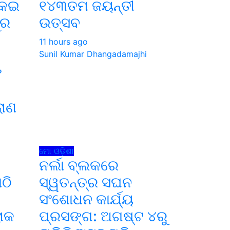
କେଇ
୧୪୩ତମ ଜୟନ୍ତୀ
ୁର
ଉତ୍ସବ
11 hours ago
Sunil Kumar Dhangadamajhi
ଫ
ଲାଣ
i
ମୋ ଓଡ଼ିଶା
ନର୍ଲା ବ୍ଲକରେ
ଠି
ସ୍ୱତନ୍ତ୍ର ସଘନ
ସଂଶୋଧନ କାର୍ଯ୍ୟ
ୋକ
ପ୍ରସଙ୍ଗ: ଅଗଷ୍ଟ ୪ରୁ