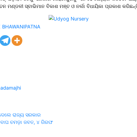
ବାଚନ ମଣ୍ଡଳୀ ସ୍ବାଭିମାନ ବିକାଶ ମଞ୍ଚ ଓ ନର୍ଲା ବିଧାୟିକା ପ୍ରକାଶ କରିଛନ୍ତ
gadamajhi
ଇଦେଲେ ରାଜ୍ୟ ସରକାର
ବାଘ ଚମଡ଼ା ଜବତ, ୪ ଗିରଫ
on