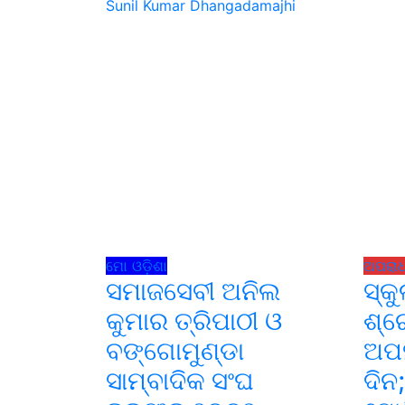
Sunil Kumar Dhangadamajhi
ମୋ ଓଡ଼ିଶା
ଅପରା
ସମାଜସେବୀ ଅନିଲ
ସ୍କ
କୁମାର ତ୍ରିପାଠୀ ଓ
ଶ୍ର
ବଙ୍ଗୋମୁଣ୍ଡା
ଅପହ
ସାମ୍ବାଦିକ ସଂଘ
ଦିନ;