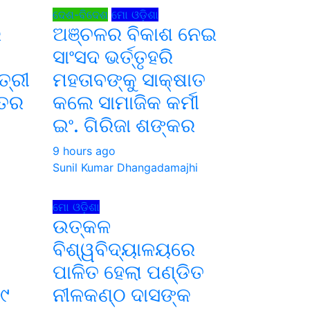
ଦେଶ-ବିଦେଶ
ମୋ ଓଡ଼ିଶା
େ
ଅଞ୍ଚଳର ବିକାଶ ନେଇ
ସାଂସଦ ଭର୍ତ୍ତୃହରି
ତ୍ରୀ
ମହତାବଙ୍କୁ ସାକ୍ଷାତ
ୁତର
କଲେ ସାମାଜିକ କର୍ମୀ
ଇଂ. ଗିରିଜା ଶଙ୍କର
i
9 hours ago
Sunil Kumar Dhangadamajhi
ମୋ ଓଡ଼ିଶା
ଉତ୍କଳ
ବିଶ୍ୱବିଦ୍ୟାଳୟରେ
ପାଳିତ ହେଲା ପଣ୍ଡିତ
୯
ନୀଳକଣ୍ଠ ଦାସଙ୍କ