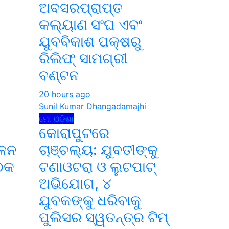
ଅବସରପ୍ରାପ୍ତ
କଲ୍ୟାଣ ସଂଘ ଏବଂ
ଯୁବବିକାଶ ପକ୍ଷରୁ
ରିଲିଫ୍ ସାମଗ୍ରୀ
ବଣ୍ଟନ
i
20 hours ago
Sunil Kumar Dhangadamajhi
ମୋ ଓଡ଼ିଶା
କୋରାପୁଟରେ
ାଳନ
ଚାଞ୍ଚଲ୍ୟ: ଯୁବତୀଙ୍କୁ
ୈଠକ
ଟଣାଓଟରା ଓ ଲୁଟପାଟ୍
ଅଭିଯୋଗ, ୪
ଯୁବକଙ୍କୁ ଧରିବାକୁ
i
ପୁଲିସର ସ୍ୱତନ୍ତ୍ର ଟିମ୍