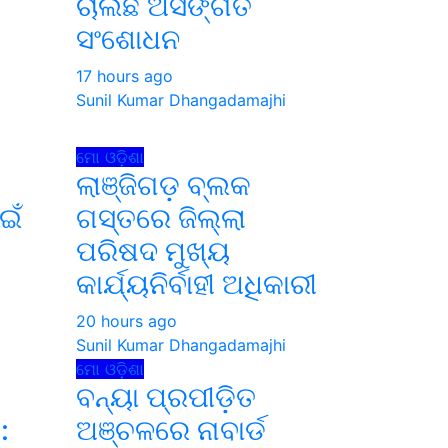
ଚାଲିଛି ଅସଙ୍ଗତି
ସଂଶୋଧନ
i
17 hours ago
Sunil Kumar Dhangadamajhi
ମୋ ଓଡ଼ିଶା
ଲାଞ୍ଜିଗଡ଼ ବ୍ଲକ
ଇଁ
ଗସ୍ତରେ ଜିଲ୍ଲା
ପରିଷଦ ମୁଖ୍ୟ
କାର୍ଯ୍ୟନିର୍ବାହୀ ଅଧିକାରୀ
i
20 hours ago
Sunil Kumar Dhangadamajhi
ମୋ ଓଡ଼ିଶା
ବନ୍ୟା ପ୍ରପୀଡ଼ିତ
:
ଅଞ୍ଚଳରେ ନାବାର୍ଡ