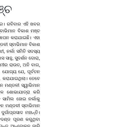
ଞ୍ଚ
ାର। ରବିବାର ଏହି ଖବର
୍ବାଭିମାନ ବିକାଶ ମଞ୍ଚ
୍ଞାପନ କରାଯାଇଛି। ଏହା
୍ଡଳୀ ସ୍ବାଭିମାନ ବିକାଶ
ୀ, ନର୍ଲା ସମିତି ସଦସ୍ୟ
ସ ସାହୁ, ସୁଦର୍ଶନ ଦୋରା,
ସମୀର ରାଉତ, ଅନି ବାଗ,
ଖ ଯୋଗ୍ୟ ଯେ, ପୂର୍ବତନ
ା କରାଯାଇଥିଲା। ତେବେ
ଚନ ମଣ୍ଡଳୀ ସ୍ୱାଭିମାନ
ାଳ ଶୋଭାଯାତ୍ରା କରି
 ସାମିଲ ହୋଇ ନର୍ଲାକୁ
ଚନ ମଣ୍ଡଳୀ ସ୍ବାଭିମାନ
ର୍ଗାପ୍ରସାଦ ମହାନ୍ତି।
ନଦଣ୍ଡ ପୂରଣ କରୁଥିବା
ଯ୍ୟନ୍ତ ଆନ୍ଦୋଳନ ଜାରି