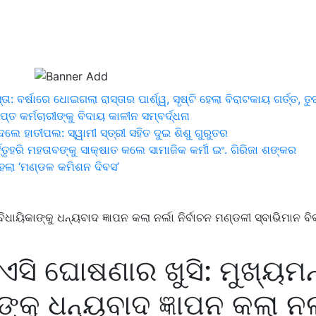
ତା: ବର୍ଷାରେ ଧୋଇଗଲା ରାସ୍ତାର ପାର୍ଶ୍ୱ, ସୃଷ୍ଟି ହେଲା ବିରାଟକାୟ ଗର୍ତ୍ତ, ତ
କର୍ମଚାରୀଙ୍କୁ ବିଦାୟ କାଳୀନ ସମ୍ବର୍ଦ୍ଧନା
 ହାତୀପଲ: ସ୍ୱାମୀ ସ୍ତ୍ରୀ ସହିତ ଦୁଇ ଶିଶୁ ଗୁରୁତର
ତୃହରି ମହତାବଙ୍କୁ ସାକ୍ଷାତ କଲେ ସାମାଜିକ କର୍ମୀ ଇଂ. ଗିରିଜା ଶଙ୍କର
 ହେଲା ‘ମଣ୍ଡଳ କମିଶନ ଦିବସ’
ିଧାୟିକାଙ୍କୁ ଧନ୍ୟବାଦ ଜ୍ଞାପନ କଲା ନର୍ଲା ନିର୍ବାଚନ ମଣ୍ଡଳୀ ସ୍ବାଭିମାନ ବ
ନଏସି ଘୋଷଣାର ଖୁସି: ମୁଖ୍ୟମନ
ଙ୍କୁ ଧନ୍ୟବାଦ ଜ୍ଞାପନ କଲା ନର୍