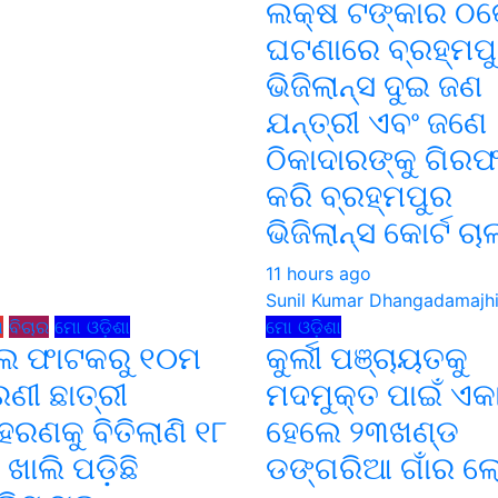
ଲକ୍ଷ ଟଙ୍କାର ଠ
ଘଟଣାରେ ବ୍ରହ୍ମପ
ଭିଜିଲାନ୍ସ ଦୁଇ ଜଣ
ଯନ୍ତ୍ରୀ ଏବଂ ଜଣେ
ଠିକାଦାରଙ୍କୁ ଗିର
କରି ବ୍ରହ୍ମପୁର
ଭିଜିଲାନ୍ସ କୋର୍ଟ ଚା
11 hours ago
Sunil Kumar Dhangadamajh
ଧ
ବିଚାର
ମୋ ଓଡ଼ିଶା
ମୋ ଓଡ଼ିଶା
ୁଲ ଫାଟକରୁ ୧୦ମ
କୁର୍ଲୀ ପଞ୍ଚାୟତକୁ
େଣୀ ଛାତ୍ରୀ
ମଦମୁକ୍ତ ପାଇଁ ଏକା
ରଣକୁ ବିତିଲାଣି ୧୮
ହେଲେ ୨୩ଖଣ୍ଡ
 ଖାଲି ପଡ଼ିଛି
ଡଙ୍ଗରିଆ ଗାଁର ଲ