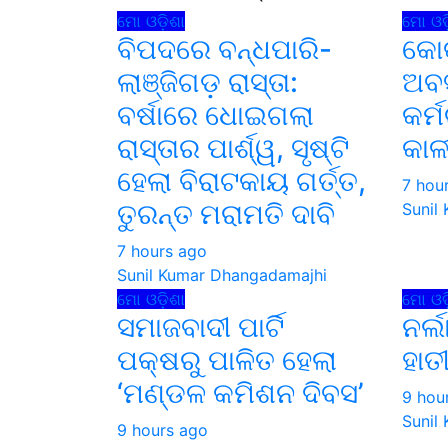
ମୋ ଓଡ଼ିଶା
ମୋ ଓଡ଼
ବିପଦରେ ବନ୍ଧପାରି-
କୋ
ଲାଞ୍ଜିଗଡ଼ ରାସ୍ତା:
ଅବସ
ବର୍ଷାରେ ଧୋଇଗଲା
କର୍
ରାସ୍ତାର ପାର୍ଶ୍ୱ, ସୃଷ୍ଟି
କାଳ
ହେଲା ବିରାଟକାୟ ଗର୍ତ୍ତ,
7 hou
ତୁରନ୍ତ ମରାମତି ଦାବି
Sunil
7 hours ago
Sunil Kumar Dhangadamajhi
ମୋ ଓଡ଼ିଶା
ମୋ ଓଡ଼
ସମାଜବାଦୀ ପାର୍ଟି
ନର୍
ପକ୍ଷରୁ ପାଳିତ ହେଲା
ହାତ
‘ମଣ୍ଡଳ କମିଶନ ଦିବସ’
9 hou
Sunil
9 hours ago