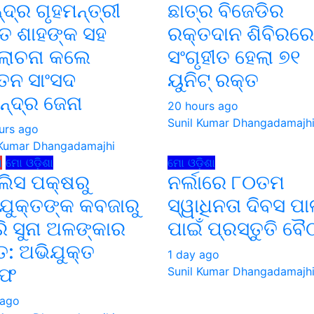
୍ଦ୍ର ଗୃହମନ୍ତ୍ରୀ
ଛାତ୍ର ବିଜେଡିର
ତ ଶାହଙ୍କ ସହ
ରକ୍ତଦାନ ଶିବିରରେ
ୋଚନା କଲେ
ସଂଗୃହୀତ ହେଲା ୭୧
୍ବତନ ସାଂସଦ
ୟୁନିଟ୍ ରକ୍ତ
ନ୍ଦ୍ର ଜେନା
20 hours ago
Sunil Kumar Dhangadamajh
urs ago
 Kumar Dhangadamajhi
ଧ
ମୋ ଓଡ଼ିଶା
ମୋ ଓଡ଼ିଶା
ିସ ପକ୍ଷରୁ
ନର୍ଲାରେ ୮୦ତମ
ଯୁକ୍ତଙ୍କ କବଜାରୁ
ସ୍ୱାଧିନତା ଦିବସ ପ
ି ସୁନା ଅଳଙ୍କାର
ପାଇଁ ପ୍ରସ୍ତୁତି ବ
: ଅଭିଯୁକ୍ତ
1 day ago
ରଫ
Sunil Kumar Dhangadamajh
 ago