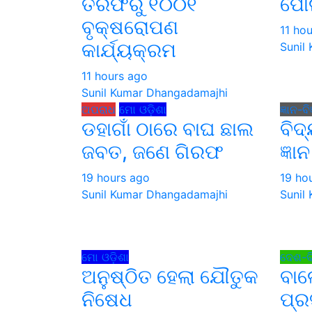
ତରଫରୁ ୧୦୦୧
ପୋଲ
ବୃକ୍ଷରୋପଣ
11 ho
କାର୍ଯ୍ୟକ୍ରମ
Sunil
11 hours ago
Sunil Kumar Dhangadamajhi
ଅପରାଧ
ମୋ ଓଡ଼ିଶା
ଜ୍ଞାନ-ବି
ଡହାଗାଁ ଠାରେ ବାଘ ଛାଲ
ବିଦ
ଜବତ, ଜଣେ ଗିରଫ
ଜ୍ଞା
19 hours ago
19 ho
Sunil Kumar Dhangadamajhi
Sunil
ମୋ ଓଡ଼ିଶା
ଦେଶ-ବ
ଅନୁଷ୍ଠିତ ହେଲା ଯୌତୁକ
ବାଲ
ନିଷେଧ
ପ୍ର