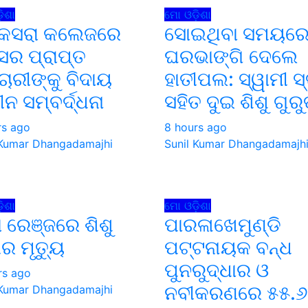
ିଶା
ମୋ ଓଡ଼ିଶା
କସରା କଲେଜରେ
ସୋଇଥିବା ସମୟର
ର ପ୍ରାପ୍ତ
ଘରଭାଙ୍ଗି ଦେଲେ
ମଚାରୀଙ୍କୁ ବିଦାୟ
ହାତୀପଲ: ସ୍ୱାମୀ ସ୍
ୀନ ସମ୍ବର୍ଦ୍ଧନା
ସହିତ ଦୁଇ ଶିଶୁ ଗୁର
rs ago
8 hours ago
 Kumar Dhangadamajhi
Sunil Kumar Dhangadamajh
ିଶା
ମୋ ଓଡ଼ିଶା
ଲା ରେଞ୍ଜରେ ଶିଶୁ
ପାରଳାଖେମୁଣ୍ଡି
ୀର ମୃତ୍ୟୁ
ପଟ୍ଟନାୟକ ବନ୍ଧ
ପୁନରୁଦ୍ଧାର ଓ
rs ago
ନବୀକରଣରେ ୫୫.୬
 Kumar Dhangadamajhi