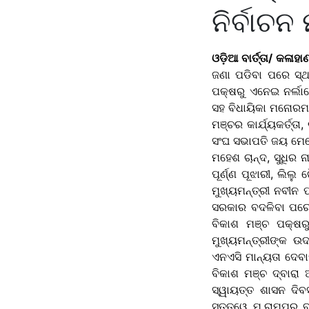
ନିର୍ବାଚନ
ଓଡ଼ିଆ ବାର୍ତ୍ତା/ କଳାହା
ଜଣା ପଡିବା ପରେ ସ୍ଥା
ପକ୍ଷରୁ ଏନେଇ ନର୍ଲାର
ସହ ବିଧାୟିକା ମନୋରମା 
ମଞ୍ଚର କାର୍ଯ୍ୟକର୍ତ୍ତ
ସଂଘ ସଭାପତି ଜୟ ମେହେର,
ମହେଶ ଚାନ୍ଦ, ସୁଧିର 
ପୂର୍ଣ୍ଣ ପୂଝାରୀ, ଲି
ମୁଖ୍ୟମନ୍ତ୍ରୀ ନବୀନ
ସରକାର ବଦଳିବା ପରେ ଏ
ବିକାଶ ମଞ୍ଚ ପକ୍ଷର
ମୁଖ୍ୟମନ୍ତ୍ରୀଙ୍କ ଉ
ଏନଏସି ମାନ୍ୟତା ଦେବା
ବିକାଶ ମଞ୍ଚ ଦ୍ବାରା 
ସ୍ୱାୟତ୍ତ ଶାସନ ଦିବ
ସତ୍ତ୍ୱେ ମ.ରାମପୁର ବ