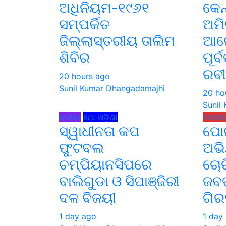
ଅଧିନିୟମ-୧୯୬୧
କେନ
ସମ୍ପର୍କିତ
ଅମି
ଜିଲ୍ଲାସ୍ତରୀୟ ତାଲିମ
ଆଲ
ଶିବିର
ପୂର
ରବୀ
20 hours ago
Sunil Kumar Dhangadamajhi
20 ho
Sunil
କ୍ରୀଡ଼ା
ମୋ ଓଡ଼ିଶା
ଅପରା
ସ୍ୱାଧୀନତା କପ
ପୋଲ
ଫୁଟବଲ
ଅଭି
ଚମ୍ପିୟାନସିପରେ
ଚୋର
ବାଲିଗୁଡା ଓ ସିପାଞ୍ଜିରୀ
ଜବତ
ଦଳ ବିଜୟୀ
ଗି
1 day ago
1 day