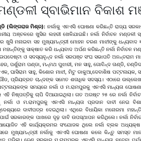
 ମଣ୍ଡଳୀ ସ୍ବାଭିମାନ ବିକାଶ ମ
ଣ୍ଡି (ଲିଙ୍ଗରାଜ ମିଶ୍ର):
ନର୍ଲାକୁ ଏନଏସି ଘୋଷଣା କରିଛନ୍ତି ରାଜ୍ୟ ସରକ
ନୀୟ ଅଞ୍ଚଳରେ ଖୁସିର ଲହରୀ ଖେଳିଯାଇଛି। ନର୍ଲା ନିର୍ବାଚନ ମଣ୍ଡଳୀ ସ
େ ଖୁସି ମନାଇବା ସହ ମୁଖ୍ୟମନ୍ତ୍ରୀ ମୋହନ ଚରଣ ମାଝୀଙ୍କୁ ଧନ୍ୟବାଦ ଜ
ମହାନ୍ତିଙ୍କୁ ସାକ୍ଷାତ କରି ଧନ୍ୟବାଦ ଅର୍ପଣ କରିଛନ୍ତି ନର୍ଲା ନିର୍ବାଚନ ମଣ
ା, ଉପଦେଷ୍ଟା ଓ ସଦସ୍ୟବୃନ୍ଦ ନର୍ଲା ସରପଞ୍ଚ ସଂଘ ସଭାପତି ଅନନ୍ତରାମ ମାଝ
 ପର୍ଶୁରାମ ପଣ୍ଡା, ମନ୍ମଥ ପୁଝାରୀ, ମନ ସାହୁ, ଗୋବିନ୍ଦ ତାଣ୍ଡି, ଚଣ୍ଡିଦା
ନାଏକ, ଘାସିରାମ ସାହୁ, କିଶୋର ମାଝୀ, ମିଟୁ ଡାକୁଆ,ଦେବାଶିଷ ପଟ୍ଟନାୟକ, 
ଲୁ ଗୌଡ, ପ୍ରିୟବ୍ରତ ଚାନ୍ଦଙ୍କ ସମେତ ଶତାଧିକ ସଦସ୍ୟ। ଏଠାରେ ଉଲ୍ଲେ
 ପଟ୍ଟନାୟକଙ୍କ ସମୟରେ ନର୍ଲା ଓ ମ.ରାମପୁରକୁ ଏନଏସି ମାନ୍ୟତା ଘୋଷଣ
ହି ନିଷ୍ପତ୍ତିକୁ ଚାପି ଦିଆଯାଇଥିଲା। ଗତ ଅଗଷ୍ଟ ୨୫ ରେ ନର୍ଲା ନିର୍ବା
ୁ ନର୍ଲା ଓ ମ.ରାମପୁରକୁ ଏନଏସି ମାନ୍ୟତା ପ୍ରଦାନ ଦାବୀ ନେଇ ବିଶ
ଦ୍ଦେଶ୍ୟରେ ଦାବୀପତ୍ର ଦେଇଥିଲା। ଏଥିରେ ବିଧାୟିକା ମନୋରମା ମହାନ୍ତି
ପାଇଁ ସରକାରଙ୍କ ପାଖରେ ଦୃଢ଼ ଦାବି ଉପସ୍ଥାପନ କରିଥିଲେ। ନର୍ଲା ନିର୍ବା
ଆୟୋଜିତ ଏହି କାର୍ଯ୍ୟକ୍ରମର ସଂଯୋଜକ ଥିଲେ ନର୍ଲା ବ୍ଲକ ଅଧ୍ୟକ୍ଷ ଦୁ
ସରେ ମୁଖ୍ୟମନ୍ତ୍ରୀ ନର୍ଲାକୁ ଏନଏସି ଘୋଷଣା କଲେ କିନ୍ତୁ ସମସ୍ତ ମା
ାଦ୍ ପଡ଼ିଲା। ତେଣୁ ସରକାର ମ.ରାମପୁରକୁ ଏନଏସି ମାନ୍ୟତା ନଦେବା ପର୍