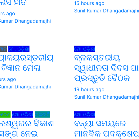
ିସ ହାତ
15 hours ago
Sunil Kumar Dhangadamajh
urs ago
 Kumar Dhangadamajhi
ଜ୍ଞାନ
ମୋ ଓଡ଼ିଶା
ମୋ ଓଡ଼ିଶା
୍ୟାଳୟରସ୍ତରୀୟ
ବ୍ଳକସ୍ତରୀୟ
ନ ବିଜ୍ଞାନ ମେଳା
ସ୍ୱାଧୀନତା ଦିବସ ପା
ପ୍ରସ୍ତୁତି ବୈଠକ
urs ago
 Kumar Dhangadamajhi
19 hours ago
Sunil Kumar Dhangadamajh
ିଦେଶ
ମୋ ଓଡ଼ିଶା
ରାଜନୀତି
ମୋ ଓଡ଼ିଶା
େଶ୍ୱରର ବିକାଶ
ବନ୍ୟା ସମୟରେ
ସଙ୍ଗ ନେଇ
ମାନବିକ ପଦକ୍ଷେପ