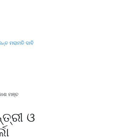
ୁରନ୍ତ ମରାମତି ଦାବି
ିକାଶ ମଞ୍ଚ
୍ତ୍ରୀ ଓ
ଲା