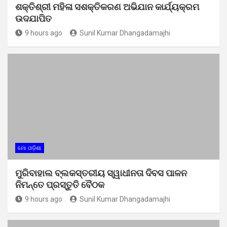
ଶକ୍ତିଶ୍ରୀ ମହିଳା ସଶକ୍ତିକରଣ ଅଭିଯାନ କାର୍ଯ୍ୟକ୍ରମ
ଉଦଯାପିତ
9 hours ago
Sunil Kumar Dhangadamajhi
ମୋ ଓଡ଼ିଶା
ମୁରିବାହାଲ ବ୍ଲକସ୍ତରୀୟ ସ୍ୱାଧୀନତା ଦିବସ ପାଳନ
ନିମନ୍ତେ ପ୍ରସ୍ତୁତି ବୈଠକ
9 hours ago
Sunil Kumar Dhangadamajhi