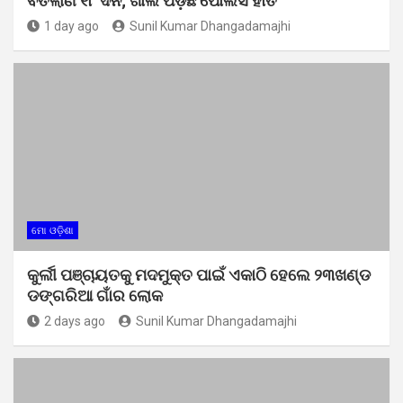
ବିତିଲାଣି ୧୮ ଦିନ; ଖାଲି ପଡ଼ିଛି ପୋଲିସ ହାତ
1 day ago
Sunil Kumar Dhangadamajhi
ମୋ ଓଡ଼ିଶା
କୁର୍ଲୀ ପଞ୍ଚାୟତକୁ ମଦମୁକ୍ତ ପାଇଁ ଏକାଠି ହେଲେ ୨୩ଖଣ୍ଡ
ଡଙ୍ଗରିଆ ଗାଁର ଲୋକ
2 days ago
Sunil Kumar Dhangadamajhi