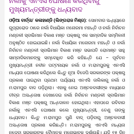
ନର୍ଲାକୁ ଏନଏସି ଘୋଷଣା କରିଥିବାରୁ
ମୁଖ୍ୟମନ୍ତ୍ରୀଙ୍କୁ ଧନ୍ୟବାଦ
ଓଡ଼ିଆ ବାର୍ତ୍ତା/ କଳାହାଣ୍ଡି (ଲିଙ୍ଗରାଜ ମିଶ୍ର):
ସୋମବାର ସନ୍ଧ୍ୟାରେ
ରୁପ୍ରାରୋଡ ଠାରେ ନର୍ଲା ବିଧାୟିକା ମନୋରମା ମହାନ୍ତି ଓ ନର୍ଲା ନିର୍ବାଚନ
ମଣ୍ଡଳୀ ସ୍ବାଭିମାନ ବିକାଶ ମଞ୍ଚ ପକ୍ଷରୁ ଏକ ସାମ୍ବାଦିକ ସମ୍ମିଳନୀ
ଅନୁଷ୍ଠିତ ହୋଇଯାଇଛି। ନର୍ଲା ବିଧାୟିକା ମନୋରମା ମହାନ୍ତି ଓ ନର୍ଲା
ନିର୍ବାଚନ ମଣ୍ଡଳୀ ସ୍ବାଭିମାନ ବିକାଶ ମଞ୍ଚ ସଭାପତି ରୋମାଞ୍ଚ ସାହୁ
ସାମ୍ବାଦିକମାନଙ୍କୁ ସମ୍ବୋଧିତ କରି କହିଛନ୍ତି ଯେ – ପୂର୍ବତନ
ମୁଖ୍ୟମନ୍ତ୍ରୀ ନବୀନ ପଟ୍ଟନାୟକ ନର୍ଲା ଓ ମ.ରାମପୁରକୁ ଏନଏସି
ମାନ୍ୟତା ଘୋଷଣା କରିଥିଲେ କିନ୍ତୁ ନୂଆ ବିଜେପି ସରକାରଙ୍କ ପକ୍ଷରୁ
ପ୍ରକାଶ ପାଇଥିବା ପ୍ରଥମ ପର୍ଯ୍ୟାୟ ଏନଏସି ତାଲିକାରୁ ନର୍ଲା ଓ
ମ.ରାମପୁର ବାଦ ପଡ଼ିଥିଲା। ଏହାକୁ ନେଇ ଅଞ୍ଚଳବାସୀଙ୍କ ମଧ୍ୟରେ
ତୀବ୍ର ଅସନ୍ତୋଷ ଦେଖାଦେଇ ନର୍ଲା ନିର୍ବାଚନ ମଣ୍ଡଳୀ ସ୍ବାଭିମାନ
ବିକାଶ ମଞ୍ଚ ପକ୍ଷରୁ ଆନ୍ଦୋଳନ ହୋଇଥିଲା। ଏହାପରେ ରବିବାର
ନର୍ଲାକୁ ଏନଏସି ଘୋଷଣା କଲେ ମୁଖ୍ୟମନ୍ତ୍ରୀ, ତେଣୁ ତାଙ୍କୁ
ଧନ୍ୟବାଦ। କିନ୍ତୁ ମ.ରାମପୁର ପୁଣି ବାଦ୍ ପଡ଼ିବାରୁ ଅଞ୍ଚଳବାସୀ
ଅସନ୍ତୋଷ ପ୍ରକାଶ କରିଛନ୍ତି। ମ.ରାମପୁରକୁ ଏନଏସି ମାନ୍ୟତା
ନଦେବା ସରକାରଙ୍କ ବୈମାତୃକ ମନୋଭାବକୁ ଦର୍ଶାଉଛି। ଯଦି ୧୫ ଦିନ