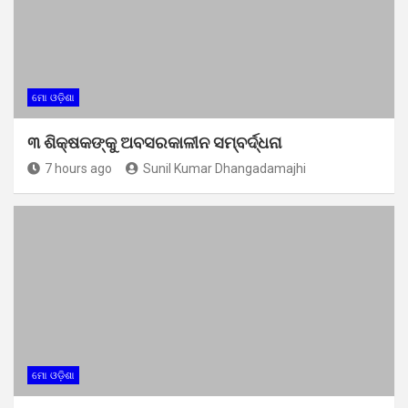
ମୋ ଓଡ଼ିଶା
୩ ଶିକ୍ଷକଙ୍କୁ ଅବସରକାଳୀନ ସମ୍ବର୍ଦ୍ଧନା
7 hours ago
Sunil Kumar Dhangadamajhi
ମୋ ଓଡ଼ିଶା