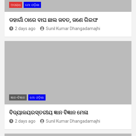
ଅପରାଧ
ମୋ ଓଡ଼ିଶା
ଡହାଗାଁ ଠାରେ ବାଘ ଛାଲ ଜବତ, ଜଣେ ଗିରଫ
2 days ago
Sunil Kumar Dhangadamajhi
ଜ୍ଞାନ-ବିଜ୍ଞାନ
ମୋ ଓଡ଼ିଶା
ବିଦ୍ୟାଳୟରସ୍ତରୀୟ ଜ୍ଞାନ ବିଜ୍ଞାନ ମେଳା
2 days ago
Sunil Kumar Dhangadamajhi