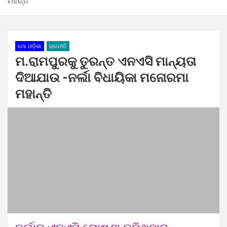
ମହାନ୍ତି
ମୋ ଓଡ଼ିଶା
ରାଜନୀତି
ମ.ରାମପୁରକୁ ତୁରନ୍ତ ଏନଏସି ମାନ୍ୟତା
ଦିଆଯାଉ -ନର୍ଲା ବିଧାୟିକା ମନୋରମା
ମହାନ୍ତି