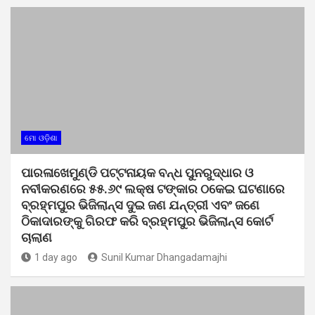
ମୋ ଓଡ଼ିଶା
ପାରଳାଖେମୁଣ୍ଡି ପଟ୍ଟନାୟକ ବନ୍ଧ ପୁନରୁଦ୍ଧାର ଓ
ନବୀକରଣରେ ୫୫.୬୯ ଲକ୍ଷ ଟଙ୍କାର ଠକେଇ ଘଟଣାରେ
ବ୍ରହ୍ମପୁର ଭିଜିଲାନ୍ସ ଦୁଇ ଜଣ ଯନ୍ତ୍ରୀ ଏବଂ ଜଣେ
ଠିକାଦାରଙ୍କୁ ଗିରଫ କରି ବ୍ରହ୍ମପୁର ଭିଜିଲାନ୍ସ କୋର୍ଟ
ଚାଲାଣ
1 day ago
Sunil Kumar Dhangadamajhi