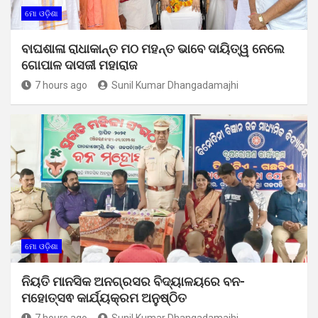
ମୋ ଓଡ଼ିଶା
ବାଘଶାଳା ରାଧାକାନ୍ତ ମଠ ମହନ୍ତ ଭାବେ ଦାୟିତ୍ୱ ନେଲେ
ଗୋପାଳ ଦାସଜୀ ମହାରାଜ
7 hours ago
Sunil Kumar Dhangadamajhi
ମୋ ଓଡ଼ିଶା
ନିୟତି ମାନସିକ ଅନଗ୍ରସର ବିଦ୍ୟାଳୟରେ ବନ-
ମହୋତ୍ସଵ କାର୍ଯ୍ୟକ୍ରମ ଅନୁଷ୍ଠିତ
7 hours ago
Sunil Kumar Dhangadamajhi