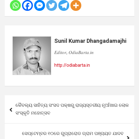
Sunil Kumar Dhangadamajhi
𝐸𝑑𝑖𝑡𝑜𝑟, 𝑂𝑑𝑖𝑎𝐵𝑎𝑟𝑡𝑎.𝑖𝑛
http://odiabarta.in
Post
କୈବଲ୍ୟ ସାହିତ୍ୟ ସଂସଦ ପକ୍ଷରୁ ରାଜ୍ୟସ୍ତରୀୟ ନୂଆଁଖାଇ ଲୋକ
navigation
ସଂସ୍କୃତି ମହୋତ୍ସବ
ସେପ୍ଟେମ୍ବର ୧୦ରେ ରୁପ୍ରାରୋଡ ଗ୍ରାମ ପଞ୍ଚାୟତ ଯାଦବ