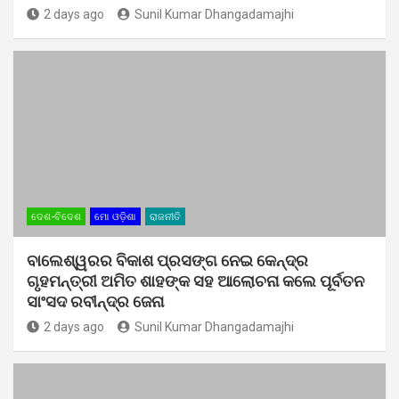
2 days ago
Sunil Kumar Dhangadamajhi
ଦେଶ-ବିଦେଶ
ମୋ ଓଡ଼ିଶା
ରାଜନୀତି
ବାଲେଶ୍ୱରର ବିକାଶ ପ୍ରସଙ୍ଗ ନେଇ କେନ୍ଦ୍ର
ଗୃହମନ୍ତ୍ରୀ ଅମିତ ଶାହଙ୍କ ସହ ଆଲୋଚନା କଲେ ପୂର୍ବତନ
ସାଂସଦ ରବୀନ୍ଦ୍ର ଜେନା
2 days ago
Sunil Kumar Dhangadamajhi