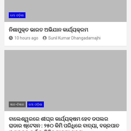
ମୋ ଓଡ଼ିଶା
ନିଶାମୁକ୍ତ ଭାରତ ଅଭିଯାନ କାର୍ଯ୍ୟକ୍ରମ
10 hours ago
Sunil Kumar Dhangadamajhi
ଜ୍ଞାନ-ବିଜ୍ଞାନ
ମୋ ଓଡ଼ିଶା
ବାଲେଶ୍ୱରରେ ଶୀଘ୍ର କାର୍ଯ୍ୟକ୍ଷମ ହେବ ଡପଲର
ରାଡାର ଷ୍ଟେସନ : ୨୫୦ କିମି ପରିଧିରେ ବାତ୍ୟା, ବଜ୍ରପାତ