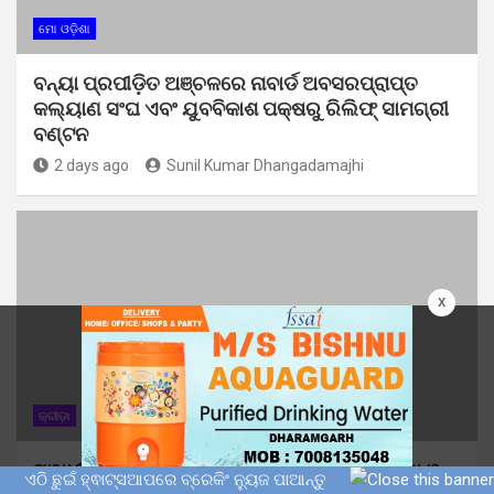
ମୋ ଓଡ଼ିଶା
ବନ୍ୟା ପ୍ରପୀଡ଼ିତ ଅଞ୍ଚଳରେ ନାବାର୍ଡ ଅବସରପ୍ରାପ୍ତ
କଲ୍ୟାଣ ସଂଘ ଏବଂ ଯୁବବିକାଶ ପକ୍ଷରୁ ରିଲିଫ୍ ସାମଗ୍ରୀ
ବଣ୍ଟନ
2 days ago
Sunil Kumar Dhangadamajhi
x
କ୍ରୀଡ଼ା
ମୋ ଓଡ଼ିଶା
ସ୍ୱାଧୀନତା କପ ଫୁଟବଲ ଚମ୍ପିୟାନସିପରେ ବାଲିଗୁଡା ଓ
ଏଠି ଛୁଇଁ ହ୍ଵାଟ୍ସଆପରେ ବ୍ରେକିଂ ନ୍ୟୁଜ ପାଆନ୍ତୁ