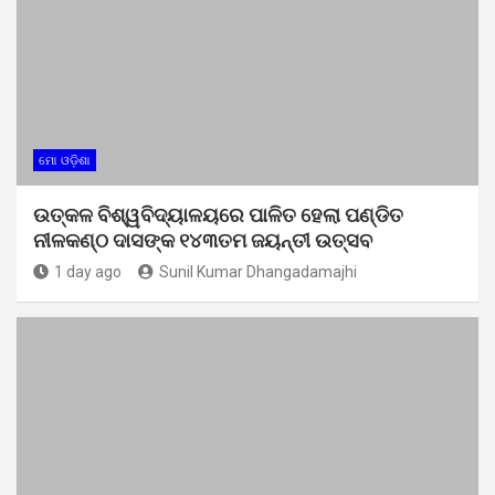
ମୋ ଓଡ଼ିଶା
ଉତ୍କଳ ବିଶ୍ୱବିଦ୍ୟାଳୟରେ ପାଳିତ ହେଲା ପଣ୍ଡିତ
ନୀଳକଣ୍ଠ ଦାସଙ୍କ ୧୪୩ତମ ଜୟନ୍ତୀ ଉତ୍ସବ
1 day ago
Sunil Kumar Dhangadamajhi