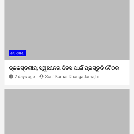
ମୋ ଓଡ଼ିଶା
ବ୍ଳକସ୍ତରୀୟ ସ୍ୱାଧୀନତା ଦିବସ ପାଇଁ ପ୍ରସ୍ତୁତି ବୈଠକ
2 days ago
Sunil Kumar Dhangadamajhi