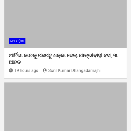
ମୋ ଓଡ଼ିଶା
ଆର୍ଟିଗା କାରକୁ ପଛପଟୁ ଧକ୍କା ଦେଲା ଯାତ୍ରୀବାହୀ ବସ, ୩
ଆହତ
19 hours ago
Sunil Kumar Dhangadamajhi