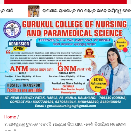
ବାଘଶାଳା ରାଧାକାନ୍ତ ମଠ ମହନ୍ତ ଭାବେ ଦାୟିତ୍ୱ ନେଲେ ଗୋପାଳ ଦାସଜୀ ମ
Home
ମ.ରାମପୁରକୁ ତୁରନ୍ତ ଏନଏସି ମାନ୍ୟତା ଦିଆଯାଉ -ନର୍ଲା ବିଧାୟିକା ମନୋରମା