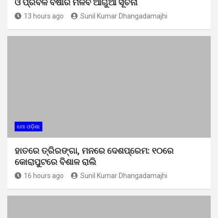
ଓ ପ୍ରବଳ ବର୍ଷାର ମିଳିବ ଆଗୁଆ ସୂଚନା
13 hours ago
Sunil Kumar Dhangadamajhi
ମୋ ଓଡ଼ିଶା
ହାତରେ ତ୍ରିରଙ୍ଗା, ମନରେ ଦେଶପ୍ରେମ: ୧୦ରେ
କୋରାପୁଟରେ ବିଶାଳ ରାଲି
16 hours ago
Sunil Kumar Dhangadamajhi