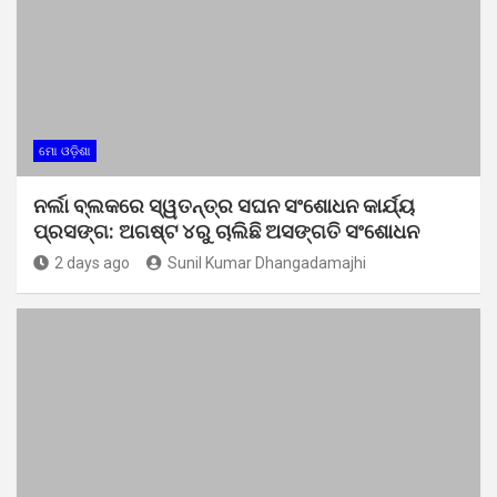
ମୋ ଓଡ଼ିଶା
ନର୍ଲା ବ୍ଲକରେ ସ୍ୱତନ୍ତ୍ର ସଘନ ସଂଶୋଧନ କାର୍ଯ୍ୟ
ପ୍ରସଙ୍ଗ: ଅଗଷ୍ଟ ୪ରୁ ଚାଲିଛି ଅସଙ୍ଗତି ସଂଶୋଧନ
2 days ago
Sunil Kumar Dhangadamajhi