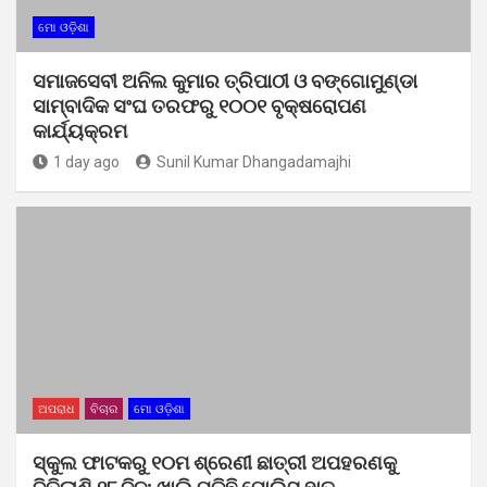
ମୋ ଓଡ଼ିଶା
ସମାଜସେବୀ ଅନିଲ କୁମାର ତ୍ରିପାଠୀ ଓ ବଙ୍ଗୋମୁଣ୍ଡା
ସାମ୍ବାଦିକ ସଂଘ ତରଫରୁ ୧୦୦୧ ବୃକ୍ଷରୋପଣ
କାର୍ଯ୍ୟକ୍ରମ
1 day ago
Sunil Kumar Dhangadamajhi
ଅପରାଧ
ବିଚାର
ମୋ ଓଡ଼ିଶା
ସ୍କୁଲ ଫାଟକରୁ ୧୦ମ ଶ୍ରେଣୀ ଛାତ୍ରୀ ଅପହରଣକୁ