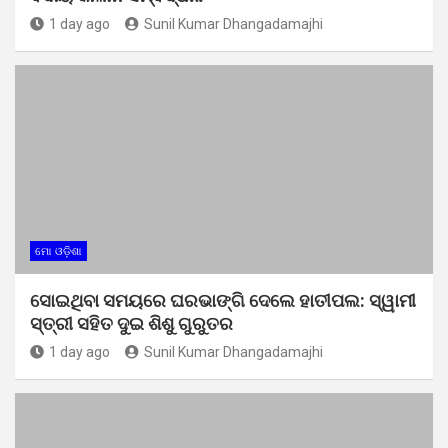
1 day ago
Sunil Kumar Dhangadamajhi
ମୋ ଓଡ଼ିଶା
ସୋଇଥିବା ସମୟରେ ଘରଭାଙ୍ଗି ଦେଲେ ହାତୀପଲ: ସ୍ୱାମୀ
ସ୍ତ୍ରୀ ସହିତ ଦୁଇ ଶିଶୁ ଗୁରୁତର
1 day ago
Sunil Kumar Dhangadamajhi