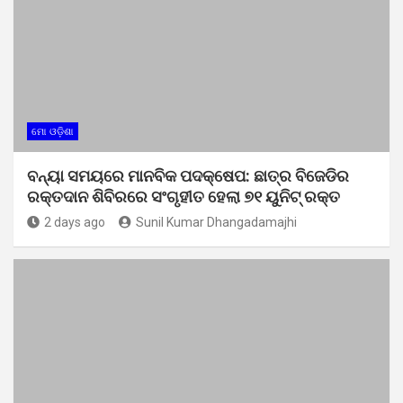
ମୋ ଓଡ଼ିଶା
ବନ୍ୟା ସମୟରେ ମାନବିକ ପଦକ୍ଷେପ: ଛାତ୍ର ବିଜେଡିର
ରକ୍ତଦାନ ଶିବିରରେ ସଂଗୃହୀତ ହେଲା ୭୧ ୟୁନିଟ୍ ରକ୍ତ
2 days ago
Sunil Kumar Dhangadamajhi