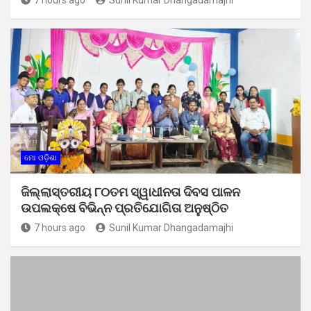
ମୋ ଓଡ଼ିଶା
ଜିଲ୍ଲାସ୍ତରୀୟ ୮୦ତମ ସ୍ୱାଧୀନତା ଦିବସ ପାଳନ
ଉପଲକ୍ଷେ ବିଭିନ୍ନ ପ୍ରତିଯୋଗିତା ଅନୁଷ୍ଠିତ
7 hours ago
Sunil Kumar Dhangadamajhi