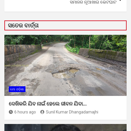
ସମାଜର ନୂଆଖାଇ ଭେଟଘାଟ
ସତେଜ ବାର୍ତ୍ତା
ମୋ ଓଡ଼ିଶା
ଦେଖିକରି ଯିବ ନାଇଁ ହେଲେ ଜୀବନ ଯିବା…
6 hours ago
Sunil Kumar Dhangadamajhi