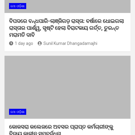
ମୋ ଓଡ଼ିଶା
ବିପଦରେ ବନ୍ଧପାରି-ଲାଞ୍ଜିଗଡ଼ ରାସ୍ତା: ବର୍ଷାରେ ଧୋଇଗଲା
ରାସ୍ତାର ପାର୍ଶ୍ୱ, ସୃଷ୍ଟି ହେଲା ବିରାଟକାୟ ଗର୍ତ୍ତ, ତୁରନ୍ତ
ମରାମତି ଦାବି
1 day ago
Sunil Kumar Dhangadamajhi
ମୋ ଓଡ଼ିଶା
କୋକସରା କଲେଜରେ ଅବସର ପ୍ରାପ୍ତ କର୍ମଚାରୀଙ୍କୁ
ବିଦାୟ କାଳୀନ ସମ୍ବର୍ଦ୍ଧନା