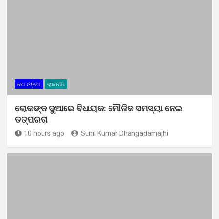
ମୋ ଓଡ଼ିଶା
ରାଜନୀତି
ଲୋକଙ୍କ ଦୁଆରେ ବିଧାୟକ: ମୌଳିକ ସମସ୍ୟା ନେଇ
ତତ୍ପରତା
10 hours ago
Sunil Kumar Dhangadamajhi