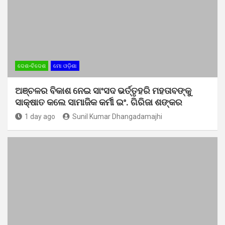
ଦେଶ-ବିଦେଶ
ମୋ ଓଡ଼ିଶା
ଅଞ୍ଚଳର ବିକାଶ ନେଇ ସାଂସଦ ଭର୍ତ୍ତୃହରି ମହତାବଙ୍କୁ
ସାକ୍ଷାତ କଲେ ସାମାଜିକ କର୍ମୀ ଇଂ. ଗିରିଜା ଶଙ୍କର
1 day ago
Sunil Kumar Dhangadamajhi