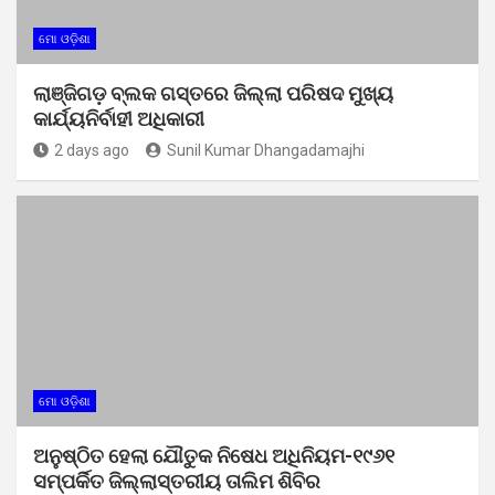
ମୋ ଓଡ଼ିଶା
ଲାଞ୍ଜିଗଡ଼ ବ୍ଲକ ଗସ୍ତରେ ଜିଲ୍ଲା ପରିଷଦ ମୁଖ୍ୟ
କାର୍ଯ୍ୟନିର୍ବାହୀ ଅଧିକାରୀ
2 days ago
Sunil Kumar Dhangadamajhi
ମୋ ଓଡ଼ିଶା
ଅନୁଷ୍ଠିତ ହେଲା ଯୌତୁକ ନିଷେଧ ଅଧିନିୟମ-୧୯୬୧
ସମ୍ପର୍କିତ ଜିଲ୍ଲାସ୍ତରୀୟ ତାଲିମ ଶିବିର