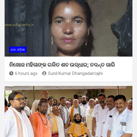
ମୋ ଓଡ଼ିଶା
ନିଖୋଜ ମହିଳାଙ୍କ ଗଳିତ ଶବ ଉଦ୍ଧାର; ତଦନ୍ତ ଜାରି
6 hours ago
Sunil Kumar Dhangadamajhi