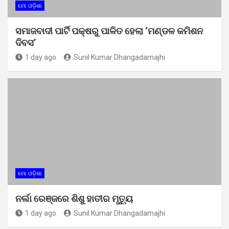
ମୋ ଓଡ଼ିଶା
ସମାଜବାଦୀ ପାର୍ଟି ପକ୍ଷରୁ ପାଳିତ ହେଲା ‘ମଣ୍ଡଳ କମିଶନ
ଦିବସ’
1 day ago
Sunil Kumar Dhangadamajhi
ମୋ ଓଡ଼ିଶା
ନର୍ଲା ରେଞ୍ଜରେ ଶିଶୁ ହାତୀର ମୃତ୍ୟୁ
1 day ago
Sunil Kumar Dhangadamajhi