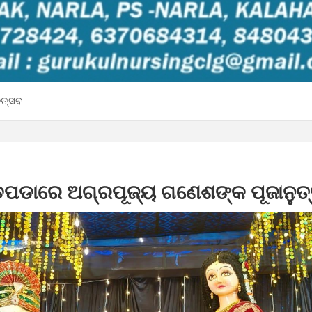
ୁତ୍ସବ
ଡ଼ପଡାରେ ଅଗ୍ରପୂଜ୍ୟ ଗଣେଶଙ୍କ ପୂଜାନୁତ