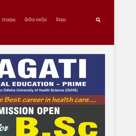
ଅପରାଧ
ଭିଡିଓ ବାର୍ତ୍ତା
ବିଚାର