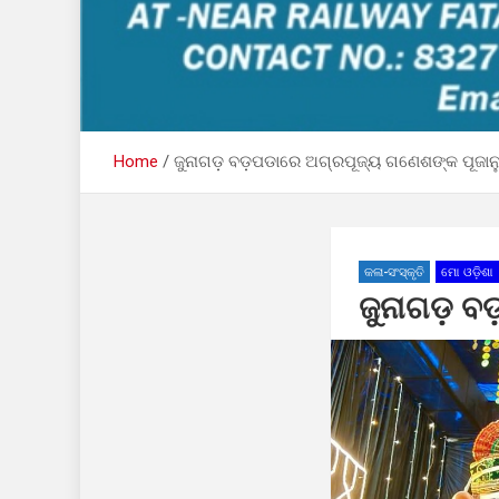
Home
ଜୁନାଗଡ଼ ବଡ଼ପଡାରେ ଅଗ୍ରପୂଜ୍ୟ ଗଣେଶଙ୍କ ପୂଜାନ
କଳା-ସଂସ୍କୃତି
ମୋ ଓଡ଼ିଶା
ଜୁନାଗଡ଼ ବ