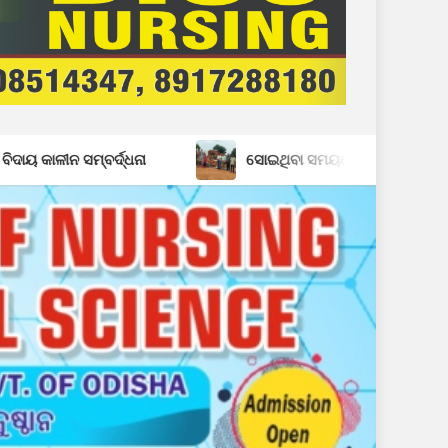
ସୋଇଥିବା ସମୟରେ ଘରଭାଙ୍ଗି ଦେଲେ ହାତୀପଲ: ସ୍ୱାମୀ ସ୍ତ୍ରୀ 