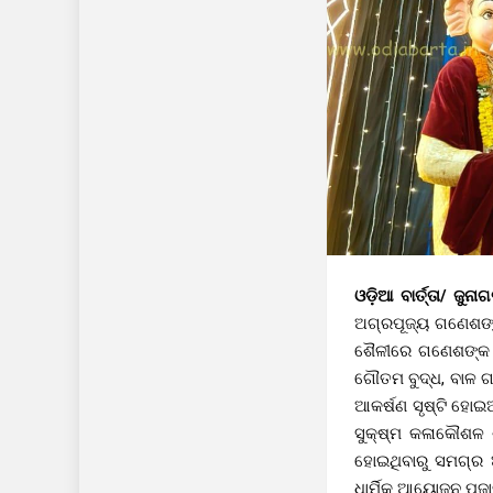
ଓଡ଼ିଆ ବାର୍ତ୍ତା/ ଜୁନା
ଅଗ୍ରପୂଜ୍ୟ ଗଣେଶଙ୍କ
ଶୈଳୀରେ ଗଣେଶଙ୍କ ମୂର
ଗୌତମ ବୁଦ୍ଧ, ବାଳ ଗଣ
ଆକର୍ଷଣ ସୃଷ୍ଟି ହୋଇଆସ
ସୁକ୍ଷ୍ମ କଳାକୌଶଳ ଶ୍
ହୋଇଥିବାରୁ ସମଗ୍ର ଅ
ଧାର୍ମିକ ଆୟୋଜନ ପୂଜା