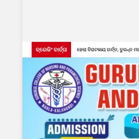
ବ୍ରେକିଂ ବାର୍ତ୍ତା
 ପାର୍ଶ୍ୱ, ସୃଷ୍ଟି ହେଲା ବିରାଟକାୟ ଗର୍ତ୍ତ, ତୁରନ୍ତ ମରାମତି ଦାବି