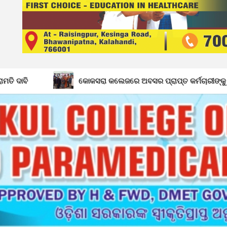
କୋକସରା କଲେଜରେ ଅବସର ପ୍ରାପ୍ତ କର୍ମଚାରୀଙ୍କୁ ବିଦାୟ କାଳୀନ ସମ୍ବର୍ଦ୍ଧନା