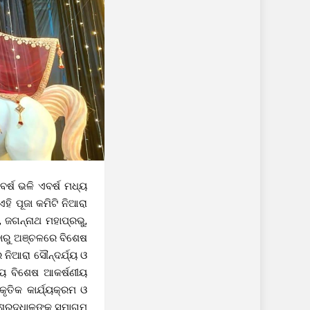
ବର୍ଷ ଭଳି ଏବର୍ଷ ମଧ୍ୟ
ି ପୂଜା କମିଟି ନିଆରା
, ଜଗନ୍ନାଥ ମହାପ୍ରଭୁ,
ିବାରୁ ଅଞ୍ଚଳରେ ବିଶେଷ
ର ନିଆରା ସୌନ୍ଦର୍ଯ୍ୟ ଓ
ଧ୍ୟ ବିଶେଷ ଆକର୍ଷଣୀୟ
ୃତିକ କାର୍ଯ୍ୟକ୍ରମ ଓ
 ଶ୍ରଦ୍ଧାଳୁଙ୍କ ସମାଗମ