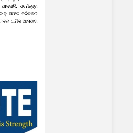
ର ଆନଦାନି, ଧର୍ମେନ୍ଦ୍ର
ପୂଜାକୁ ସଫଳ କରିବାରେ
େବଳ ଧାର୍ମିକ ଆସ୍ଥାର