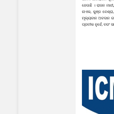
ହେଉଛି । ରାଜନ ମାଝୀ, 
ନାଏକ, କୁଞ୍ଜ ବେଶ୍ରା
ମୂଲ୍ୟବାନ ଅବଦାନ ରଖ
ପ୍ରତୀକ ନୁହେଁ, ବରଂ ସ