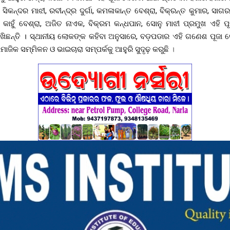
ସିକନ୍ଦର ମାଝୀ, ରବୀନ୍ଦ୍ର ଦୁର୍ଗା, କମଳାକାନ୍ତ ବେଶ୍ରା, ବିକ୍ରନ୍ତ କୁମାର, ସାଗ
, କାହୁଁ ବେଶ୍ରା, ଅଜିତ ନାଏକ, ବିକ୍ରମ କନ୍ଧପାନ, ସୋନୁ ମାଝୀ ପ୍ରମୁଖ ଏହି 
ିଛନ୍ତି । ସ୍ଥାନୀୟ ଲୋକଙ୍କ କହିବା ଅନୁସାରେ, ବଡ଼ପଡାର ଏହି ଗଣେଶ ପୂଜା କ
ାମାଜିକ ସମ୍ମିଳନ ଓ ଭାଇଚାରା ସମ୍ପର୍କକୁ ଆହୁରି ସୁଦୃଢ଼ କରୁଛି
।