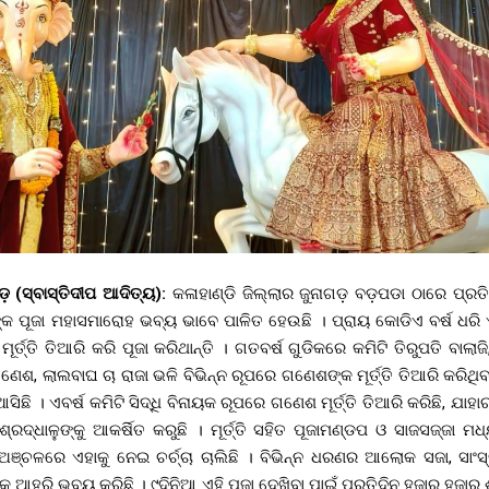
ଗଡ଼ (ସ୍ବାସ୍ତିଦୀପ ଆଦିତ୍ୟ):
କଳାହାଣ୍ଡି ଜିଲ୍ଲାର ଜୁନାଗଡ଼ ବଡ଼ପଡା ଠାରେ ପ୍ରତି
 ପୂଜା ମହାସମାରୋହ ଭବ୍ୟ ଭାବେ ପାଳିତ ହେଉଛି । ପ୍ରାୟ କୋଡିଏ ବର୍ଷ ଧରି ଏହ
୍ତ୍ତି ତିଆରି କରି ପୂଜା କରିଥାନ୍ତି । ଗତବର୍ଷ ଗୁଡିକରେ କମିଟି ତିରୁପତି ବାଲାଜି
େଶ, ଲାଲବାଘ ଚା ରାଜା ଭଳି ବିଭିନ୍ନ ରୂପରେ ଗଣେଶଙ୍କ ମୂର୍ତ୍ତି ତିଆରି କରିଥ
ିଛି । ଏବର୍ଷ କମିଟି ସିଦ୍ଧି ବିନାୟକ ରୂପରେ ଗଣେଶ ମୂର୍ତ୍ତି ତିଆରି କରିଛି, ଯାହା
ରଦ୍ଧାଳୁଙ୍କୁ ଆକର୍ଷିତ କରୁଛି । ମୂର୍ତ୍ତି ସହିତ ପୂଜାମଣ୍ଡପ ଓ ସାଜସଜ୍ଜା ମ
ଞ୍ଚଳରେ ଏହାକୁ ନେଇ ଚର୍ଚ୍ଚା ଚାଲିଛି । ବିଭିନ୍ନ ଧରଣର ଆଲୋକ ସଜା, ସାଂସ୍କ
କୁ ଆହୁରି ଭବ୍ୟ କରିଛି । ୯ଦିନିଆ ଏହି ପୂଜା ଦେଖିବା ପାଇଁ ପ୍ରତିଦିନ ହଜାର ହଜାର