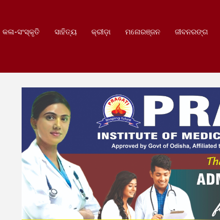
କଳା-ସଂସ୍କୃତି
ସାହିତ୍ୟ
କ୍ରୀଡ଼ା
ମନୋରଞ୍ଜନ
ଜୀବନରଙ୍ଗ