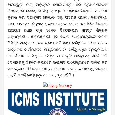
ହାଇସ୍କୁଲ ଠାରୁ ଅନୁଷ୍ଠିତ ଶୋଭାଯାତ୍ରା ରେ ପ୍ରଧାନଶିକ୍ଷକ
ବିଶ୍ବମ୍ବର ଭୋଇ, ଜାତୀୟ ପୁରସ୍କାର ପ୍ରାପ୍ତ ଶିକ୍ଷକ ସନ୍ତୋଷ
କୁମାର କର, ସିଆର୍‌ସିସି ହେମନ୍ତ ସାହୁ, ଫିରୋଜ ପଧାନ , କ୍ଷୀରସିନ୍ଧୁ
ବାଗ, ସଂସ୍କୃତ ଶିକ୍ଷକ ସୁବାଷ ଚନ୍ଦ୍ର ବରାଡ, ଶାରୀରିକ ଶିକ୍ଷକ
ନାରାୟଣ ପଧାନ ଙ୍କ ସମେତ ବିଦ୍ୟାଳୟର ସମସ୍ତ ଶିକ୍ଷକ
ଶିକ୍ଷୟତ୍ରୀ , ଛାତ୍ରଛାତ୍ରୀ ଏକ ବିଶାଳ ଶୋଭାଯାତ୍ରାରେ ବାହାରି
ବିଭିନ୍ନ ସ୍ଲୋଗାନ ଦେଇ ଗ୍ରାମ ପରିକ୍ରମା କରିଥିଲେ । ନବ ଭାରତ
ସାକ୍ଷରତା କାର୍ଯ୍ୟକ୍ରମ ମାଧ୍ୟମରେ ୧୫ ବର୍ଷରୁ ଅଧିକ ବ୍ୟକ୍ତି ଯିଏ
ଆଦୌ ପାଠ ପଢିନଥିବେ କିମ୍ବା ପାଠ ଭୁଲି ଯାଇଥିବେ, ସର୍ଭେ କରି
ସେମାନଙ୍କୁ ଚିହ୍ନଟ କଲାପରେ ଉଲ୍ଲାସ ପାଠ୍ୟକ୍ରମରେ ସାମିଲ କରି
ସ୍ବେଚ୍ଛାସେବୀ ଶିକ୍ଷକ ମାଧ୍ୟମରେ ପାଠ ପଢାଇ ସେମାନଙ୍କୁ ସାକ୍ଷର
କରାଯିବା ଏହି କାର୍ଯ୍ୟକ୍ରମ ର ଲକ୍ଷ୍ୟ ରହିଛି ।