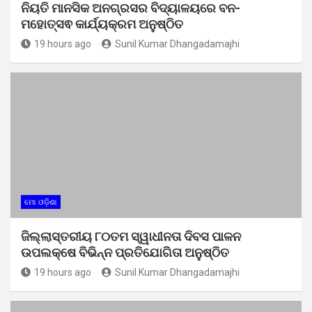
ନିୟତି ମାନସିକ ଅନଗ୍ରସର ବିଦ୍ୟାଳୟରେ ବନ-
ମହୋତ୍ସଵ କାର୍ଯ୍ୟକ୍ରମ ଅନୁଷ୍ଠିତ
19 hours ago
Sunil Kumar Dhangadamajhi
ମୋ ଓଡ଼ିଶା
ଜିଲ୍ଲାସ୍ତରୀୟ ୮୦ତମ ସ୍ୱାଧୀନତା ଦିବସ ପାଳନ
ଉପଲକ୍ଷେ ବିଭିନ୍ନ ପ୍ରତିଯୋଗିତା ଅନୁଷ୍ଠିତ
19 hours ago
Sunil Kumar Dhangadamajhi