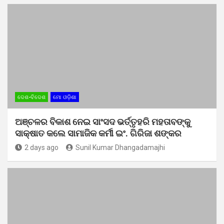
ଦେଶ-ବିଦେଶ
ମୋ ଓଡ଼ିଶା
ଅଞ୍ଚଳର ବିକାଶ ନେଇ ସାଂସଦ ଭର୍ତ୍ତୃହରି ମହତାବଙ୍କୁ
ସାକ୍ଷାତ କଲେ ସାମାଜିକ କର୍ମୀ ଇଂ. ଗିରିଜା ଶଙ୍କର
2 days ago
Sunil Kumar Dhangadamajhi