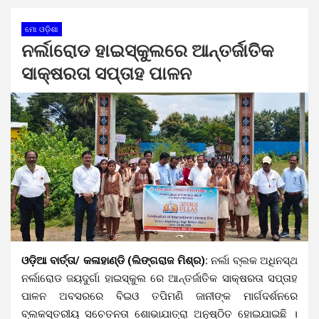
ମୋ ଓଡ଼ିଶା
ନର୍ଲାରୋଡ ହାଇସ୍କୁଲରେ ଆନ୍ତର୍ଜାତିକ
ସାକ୍ଷରତା ସପ୍ତାହ ପାଳନ
ଓଡ଼ିଆ ବାର୍ତ୍ତା/ କଳାହାଣ୍ଡି (ଲିଙ୍ଗରାଜ ମିଶ୍ର):
ନର୍ଲା ବ୍ଲକ ଅଧିନସ୍ଥ
ନର୍ଲାରୋଡ ଜୟଦୁର୍ଗା ହାଇସ୍କୁଲ ରେ ଆନ୍ତର୍ଜାତିକ ସାକ୍ଷରତା ସପ୍ତାହ
ପାଳନ ଅବସରରେ ବିଇଓ ତପିମଣି ଜାନୀଙ୍କ ମାର୍ଗଦର୍ଶନରେ
ବ୍ଲକସ୍ତରୀୟ ସଚେତନତା ଶୋଭାଯାତ୍ରା ଅନୁଷ୍ଠିତ ହୋଇଯାଇଛି ।