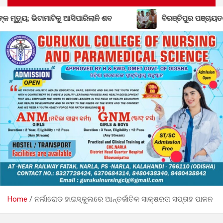
କୁ ଆସିପାରିଲାନି ଶବ
ବିରଞ୍ଚିପୁର ପଞ୍ଚାୟତରେ ବିଜେଡିର ଶକ୍ତି ବ
Home
ନର୍ଲାରୋଡ ହାଇସ୍କୁଲରେ ଆନ୍ତର୍ଜାତିକ ସାକ୍ଷରତା ସପ୍ତାହ ପାଳନ