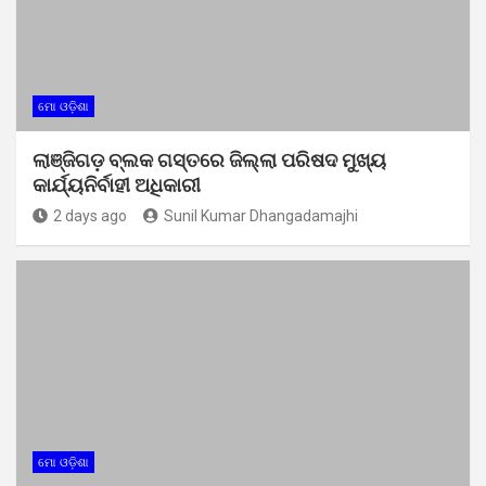
ମୋ ଓଡ଼ିଶା
ଲାଞ୍ଜିଗଡ଼ ବ୍ଲକ ଗସ୍ତରେ ଜିଲ୍ଲା ପରିଷଦ ମୁଖ୍ୟ
କାର୍ଯ୍ୟନିର୍ବାହୀ ଅଧିକାରୀ
2 days ago
Sunil Kumar Dhangadamajhi
ମୋ ଓଡ଼ିଶା