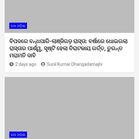
ମୋ ଓଡ଼ିଶା
ବିପଦରେ ବନ୍ଧପାରି-ଲାଞ୍ଜିଗଡ଼ ରାସ୍ତା: ବର୍ଷାରେ ଧୋଇଗଲା
ରାସ୍ତାର ପାର୍ଶ୍ୱ, ସୃଷ୍ଟି ହେଲା ବିରାଟକାୟ ଗର୍ତ୍ତ, ତୁରନ୍ତ
ମରାମତି ଦାବି
2 days ago
Sunil Kumar Dhangadamajhi
ମୋ ଓଡ଼ିଶା