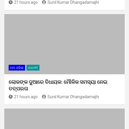
21 hours ago
Sunil Kumar Dhangadamajhi
ମୋ ଓଡ଼ିଶା
ରାଜନୀତି
ଲୋକଙ୍କ ଦୁଆରେ ବିଧାୟକ: ମୌଳିକ ସମସ୍ୟା ନେଇ
ତତ୍ପରତା
21 hours ago
Sunil Kumar Dhangadamajhi