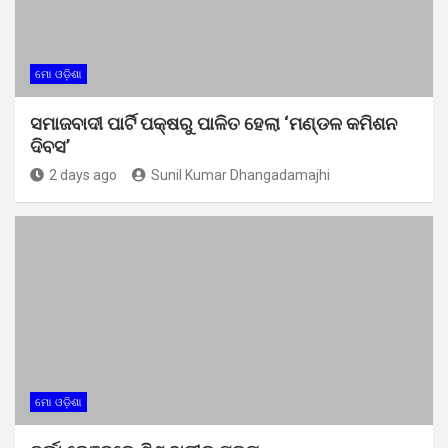
ମୋ ଓଡ଼ିଶା
ସମାଜବାଦୀ ପାର୍ଟି ପକ୍ଷରୁ ପାଳିତ ହେଲା ‘ମଣ୍ଡଳ କମିଶନ
ଦିବସ’
2 days ago
Sunil Kumar Dhangadamajhi
ମୋ ଓଡ଼ିଶା