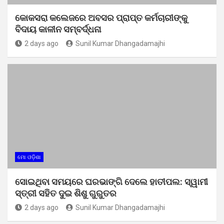
କୋକସରା କଲେଜରେ ଅବସର ପ୍ରାପ୍ତ କର୍ମଚାରୀଙ୍କୁ
ବିଦାୟ କାଳୀନ ସମ୍ବର୍ଦ୍ଧନା
2 days ago
Sunil Kumar Dhangadamajhi
ମୋ ଓଡ଼ିଶା
ସୋଇଥିବା ସମୟରେ ଘରଭାଙ୍ଗି ଦେଲେ ହାତୀପଲ: ସ୍ୱାମୀ
ସ୍ତ୍ରୀ ସହିତ ଦୁଇ ଶିଶୁ ଗୁରୁତର
2 days ago
Sunil Kumar Dhangadamajhi