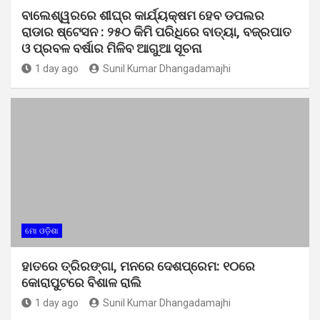
ବାଲେଶ୍ୱରରେ ଶୀଘ୍ର କାର୍ଯ୍ୟକ୍ଷମ ହେବ ଡପଲର
ରାଡାର ଷ୍ଟେସନ : ୨୫୦ କିମି ପରିଧିରେ ବାତ୍ୟା, ବଜ୍ରପାତ
ଓ ପ୍ରବଳ ବର୍ଷାର ମିଳିବ ଆଗୁଆ ସୂଚନା
1 day ago
Sunil Kumar Dhangadamajhi
ମୋ ଓଡ଼ିଶା
ହାତରେ ତ୍ରିରଙ୍ଗା, ମନରେ ଦେଶପ୍ରେମ: ୧୦ରେ
କୋରାପୁଟରେ ବିଶାଳ ରାଲି
1 day ago
Sunil Kumar Dhangadamajhi