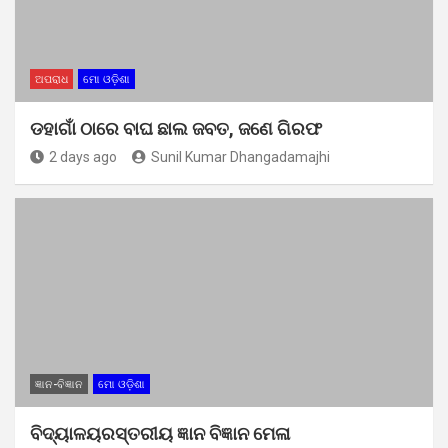
ଅପରାଧ
ମୋ ଓଡ଼ିଶା
ଡହାଗାଁ ଠାରେ ବାଘ ଛାଲ ଜବତ, ଜଣେ ଗିରଫ
2 days ago
Sunil Kumar Dhangadamajhi
ଜ୍ଞାନ-ବିଜ୍ଞାନ
ମୋ ଓଡ଼ିଶା
ବିଦ୍ୟାଳୟରସ୍ତରୀୟ ଜ୍ଞାନ ବିଜ୍ଞାନ ମେଳା