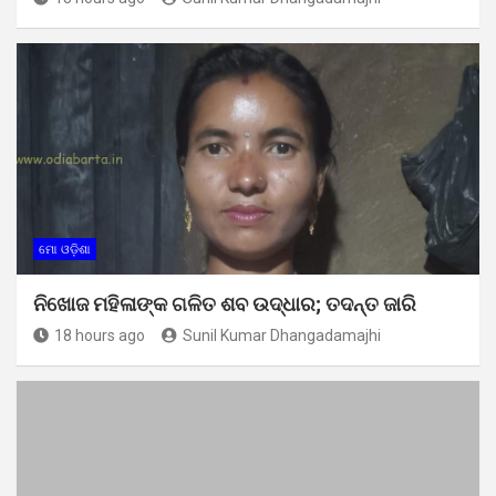
ମୋ ଓଡ଼ିଶା
ନିଖୋଜ ମହିଳାଙ୍କ ଗଳିତ ଶବ ଉଦ୍ଧାର; ତଦନ୍ତ ଜାରି
18 hours ago
Sunil Kumar Dhangadamajhi