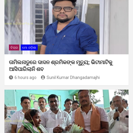
ବିଚାର
ମୋ ଓଡ଼ିଶା
ତାମିଲନାଡୁରେ ଦାଦନ ଶ୍ରମିକଙ୍କ ମୃତ୍ୟୁ; ଭିଟାମାଟିକୁ
ଆସିପାରିଲାନି ଶବ
6 hours ago
Sunil Kumar Dhangadamajhi