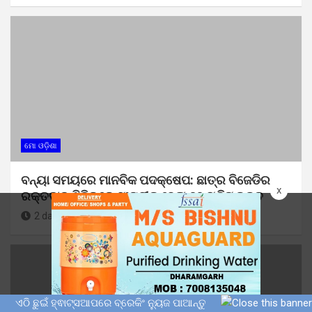
ମୋ ଓଡ଼ିଶା
ବନ୍ୟା ସମୟରେ ମାନବିକ ପଦକ୍ଷେପ: ଛାତ୍ର ବିଜେଡିର
x
ରକ୍ତଦାନ ଶିବିରରେ ସଂଗୃହୀତ ହେଲା ୭୧ ୟୁନିଟ୍ ରକ୍ତ
2 days ago
Sunil Kumar Dhangadamajhi
ଏଠି ଛୁଇଁ ହ୍ଵାଟ୍ସଆପରେ ବ୍ରେକିଂ ନ୍ୟୁଜ ପାଆନ୍ତୁ