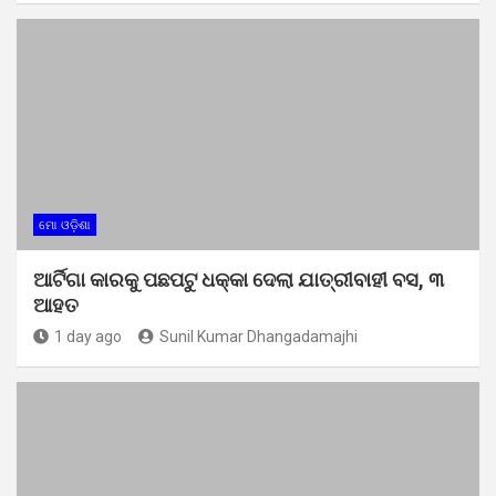
ମୋ ଓଡ଼ିଶା
ଆର୍ଟିଗା କାରକୁ ପଛପଟୁ ଧକ୍କା ଦେଲା ଯାତ୍ରୀବାହୀ ବସ, ୩
ଆହତ
1 day ago
Sunil Kumar Dhangadamajhi