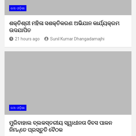
ମୋ ଓଡ଼ିଶା
ଶକ୍ତିଶ୍ରୀ ମହିଳା ସଶକ୍ତିକରଣ ଅଭିଯାନ କାର୍ଯ୍ୟକ୍ରମ
ଉଦଯାପିତ
21 hours ago
Sunil Kumar Dhangadamajhi
ମୋ ଓଡ଼ିଶା
ମୁରିବାହାଲ ବ୍ଲକସ୍ତରୀୟ ସ୍ୱାଧୀନତା ଦିବସ ପାଳନ
ନିମନ୍ତେ ପ୍ରସ୍ତୁତି ବୈଠକ