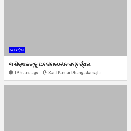
ମୋ ଓଡ଼ିଶା
୩ ଶିକ୍ଷକଙ୍କୁ ଅବସରକାଳୀନ ସମ୍ବର୍ଦ୍ଧନା
19 hours ago
Sunil Kumar Dhangadamajhi