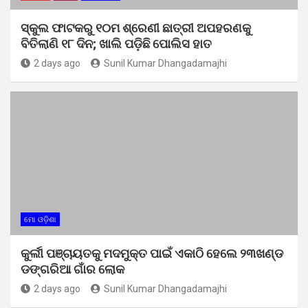
ସ୍କୁଲ ଫାଟକରୁ ୧୦ମ ଶ୍ରେଣୀ ଛାତ୍ରୀ ଅପହରଣକୁ
ବିତିଲାଣି ୧୮ ଦିନ; ଖାଲି ପଡ଼ିଛି ପୋଲିସ ହାତ
2 days ago
Sunil Kumar Dhangadamajhi
ମୋ ଓଡ଼ିଶା
କୁର୍ଲୀ ପଞ୍ଚାୟତକୁ ମଦମୁକ୍ତ ପାଇଁ ଏକାଠି ହେଲେ ୨୩ଖଣ୍ଡ
ଡଙ୍ଗରିଆ ଗାଁର ଲୋକ
2 days ago
Sunil Kumar Dhangadamajhi