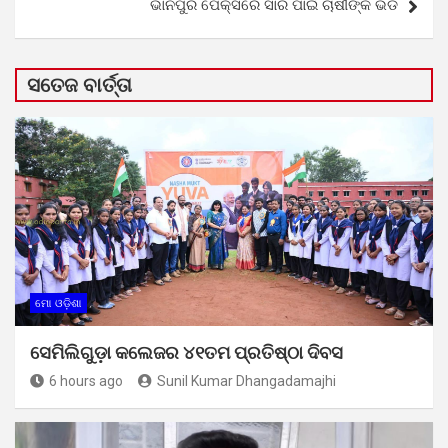
ଭାନପୁର ପେକ୍ସରେ ସାର ପାଇଁ ଚାଷୀଙ୍କ ଭିଡ
ସତେଜ ବାର୍ତ୍ତା
ମୋ ଓଡ଼ିଶା
ସେମିଲିଗୁଡ଼ା କଲେଜର ୪୧ତମ ପ୍ରତିଷ୍ଠା ଦିବସ
6 hours ago
Sunil Kumar Dhangadamajhi