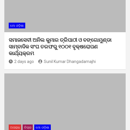
ମୋ ଓଡ଼ିଶା
ସମାଜସେବୀ ଅନିଲ କୁମାର ତ୍ରିପାଠୀ ଓ ବଙ୍ଗୋମୁଣ୍ଡା
ସାମ୍ବାଦିକ ସଂଘ ତରଫରୁ ୧୦୦୧ ବୃକ୍ଷରୋପଣ
କାର୍ଯ୍ୟକ୍ରମ
2 days ago
Sunil Kumar Dhangadamajhi
ଅପରାଧ
ବିଚାର
ମୋ ଓଡ଼ିଶା