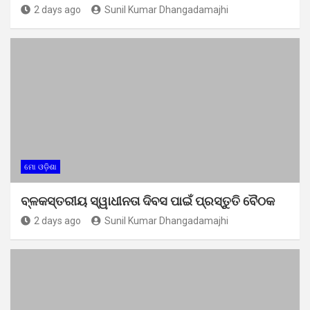
2 days ago
Sunil Kumar Dhangadamajhi
ମୋ ଓଡ଼ିଶା
ବ୍ଳକସ୍ତରୀୟ ସ୍ୱାଧୀନତା ଦିବସ ପାଇଁ ପ୍ରସ୍ତୁତି ବୈଠକ
2 days ago
Sunil Kumar Dhangadamajhi