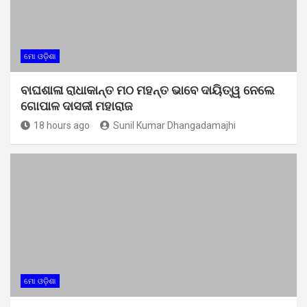
ମୋ ଓଡ଼ିଶା
ବାଘଶାଳା ରାଧାକାନ୍ତ ମଠ ମହନ୍ତ ଭାବେ ଦାୟିତ୍ୱ ନେଲେ
ଗୋପାଳ ଦାସଜୀ ମହାରାଜ
18 hours ago
Sunil Kumar Dhangadamajhi
ମୋ ଓଡ଼ିଶା