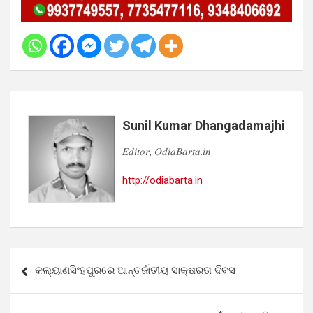
Sunil Kumar Dhangadamajhi
𝐸𝑑𝑖𝑡𝑜𝑟, 𝑂𝑑𝑖𝑎𝐵𝑎𝑟𝑡𝑎.𝑖𝑛
http://odiabarta.in
Post
କଲ୍ୟାଣସିଂହପୁରରେ ଆନ୍ତର୍ଜାତୀୟ ସାକ୍ଷରତା ଦିବସ
navigation