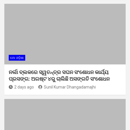
ମୋ ଓଡ଼ିଶା
ନର୍ଲା ବ୍ଲକରେ ସ୍ୱତନ୍ତ୍ର ସଘନ ସଂଶୋଧନ କାର୍ଯ୍ୟ
ପ୍ରସଙ୍ଗ: ଅଗଷ୍ଟ ୪ରୁ ଚାଲିଛି ଅସଙ୍ଗତି ସଂଶୋଧନ
2 days ago
Sunil Kumar Dhangadamajhi