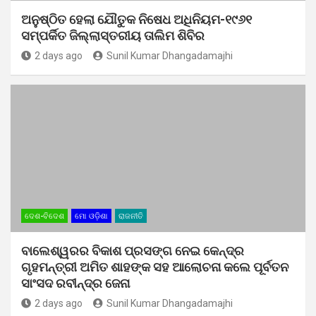
ଅନୁଷ୍ଠିତ ହେଲା ଯୌତୁକ ନିଷେଧ ଅଧିନିୟମ-୧୯୬୧
ସମ୍ପର୍କିତ ଜିଲ୍ଲାସ୍ତରୀୟ ତାଲିମ ଶିବିର
2 days ago
Sunil Kumar Dhangadamajhi
ଦେଶ-ବିଦେଶ
ମୋ ଓଡ଼ିଶା
ରାଜନୀତି
ବାଲେଶ୍ୱରର ବିକାଶ ପ୍ରସଙ୍ଗ ନେଇ କେନ୍ଦ୍ର
ଗୃହମନ୍ତ୍ରୀ ଅମିତ ଶାହଙ୍କ ସହ ଆଲୋଚନା କଲେ ପୂର୍ବତନ
ସାଂସଦ ରବୀନ୍ଦ୍ର ଜେନା
2 days ago
Sunil Kumar Dhangadamajhi