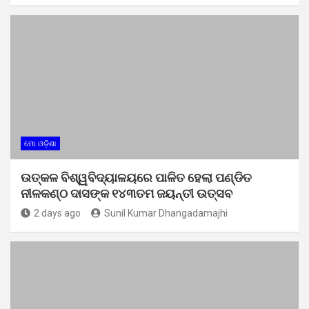
ମୋ ଓଡ଼ିଶା
ଉତ୍କଳ ବିଶ୍ୱବିଦ୍ୟାଳୟରେ ପାଳିତ ହେଲା ପଣ୍ଡିତ
ନୀଳକଣ୍ଠ ଦାସଙ୍କ ୧୪୩ତମ ଜୟନ୍ତୀ ଉତ୍ସବ
2 days ago
Sunil Kumar Dhangadamajhi