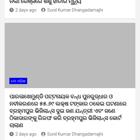
ନର୍ଲା ରେଞ୍ଜରେ ଶିଶୁ ହାତୀର ମୃତ୍ୟୁ
2 days ago
Sunil Kumar Dhangadamajhi
ମୋ ଓଡ଼ିଶା
ପାରଳାଖେମୁଣ୍ଡି ପଟ୍ଟନାୟକ ବନ୍ଧ ପୁନରୁଦ୍ଧାର ଓ
ନବୀକରଣରେ ୫୫.୬୯ ଲକ୍ଷ ଟଙ୍କାର ଠକେଇ ଘଟଣାରେ
ବ୍ରହ୍ମପୁର ଭିଜିଲାନ୍ସ ଦୁଇ ଜଣ ଯନ୍ତ୍ରୀ ଏବଂ ଜଣେ
ଠିକାଦାରଙ୍କୁ ଗିରଫ କରି ବ୍ରହ୍ମପୁର ଭିଜିଲାନ୍ସ କୋର୍ଟ
ଚାଲାଣ
2 days ago
Sunil Kumar Dhangadamajhi