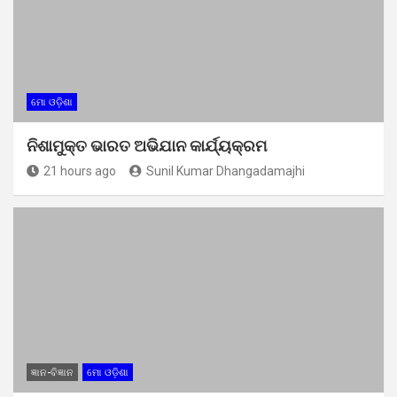
ମୋ ଓଡ଼ିଶା
ନିଶାମୁକ୍ତ ଭାରତ ଅଭିଯାନ କାର୍ଯ୍ୟକ୍ରମ
21 hours ago
Sunil Kumar Dhangadamajhi
ଜ୍ଞାନ-ବିଜ୍ଞାନ
ମୋ ଓଡ଼ିଶା