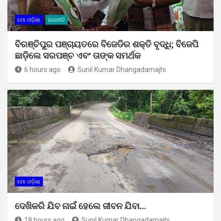
ମୋ ଓଡ଼ିଶା
ରାଜନୀତି
ବିରଞ୍ଚିପୁର ପଞ୍ଚାୟତରେ ବିଜେଡିର ଶକ୍ତି ବୃଦ୍ଧି; ବିଜେପି
ଛାଡ଼ିଲେ ସରପଞ୍ଚ ଏବଂ ତାଙ୍କ ସମର୍ଥକ
6 hours ago
Sunil Kumar Dhangadamajhi
ମୋ ଓଡ଼ିଶା
ଦେଖିକରି ଯିବ ନାଇଁ ହେଲେ ଜୀବନ ଯିବା…
18 hours ago
Sunil Kumar Dhangadamajhi