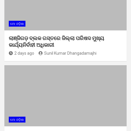
ମୋ ଓଡ଼ିଶା
ଲାଞ୍ଜିଗଡ଼ ବ୍ଲକ ଗସ୍ତରେ ଜିଲ୍ଲା ପରିଷଦ ମୁଖ୍ୟ
କାର୍ଯ୍ୟନିର୍ବାହୀ ଅଧିକାରୀ
2 days ago
Sunil Kumar Dhangadamajhi
ମୋ ଓଡ଼ିଶା