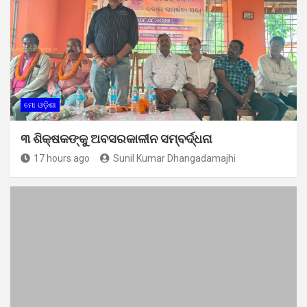
ମୋ ଓଡ଼ିଶା
୩ ଶିକ୍ଷକଙ୍କୁ ଅବସରକାଳୀନ ସମ୍ବର୍ଦ୍ଧନା
17 hours ago
Sunil Kumar Dhangadamajhi