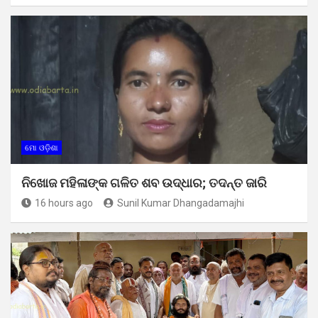
ମୋ ଓଡ଼ିଶା
ନିଖୋଜ ମହିଳାଙ୍କ ଗଳିତ ଶବ ଉଦ୍ଧାର; ତଦନ୍ତ ଜାରି
16 hours ago
Sunil Kumar Dhangadamajhi