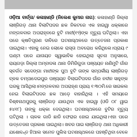
ଓଡ଼ିଆ ବାର୍ତ୍ତା/ କଳାହାଣ୍ଡି (ନିଲେଶ କୁମାର ନାଗ):
କଳାହାଣ୍ଡି ଜିଲ୍ଲା
ଲାଞ୍ଜିଗଡ଼ ଥାନା ବିଲାଟିପଦର ଛକ ନିକଟରେ ଏକ ହାଇୱା ଧକ୍କାରେ
ମଙ୍ଗଳବାର ଅପରାହ୍ନରେ ବୁଟି ମାଝୀ(୧୨)ଙ୍କ ମୃତ୍ୟୁ ଘଟିଥିଲା। ଏହା
ପରେ କ୍ଷତିପୂରଣ ଦାବିରେ ଘଟଣାସ୍ଥଳରେ ଉତ୍ତେଜନା ପ୍ରକାଶ
ପାଇଥିଲା। ଏହାକୁ ନେଇ ଲୋକେ ରାସ୍ତା ଅବରୋଧ କରିଥିଲେ।ପ୍ରାୟ ୯
ଘଣ୍ଟା ପରେ ଯାତାୟତ ସ୍ୱାଭାବିକ ହୋଇଥିଲା ସୂଚନା ଅନୁସାରେ,
ରାୟଗଡ଼ା ଜିଲ୍ଲା ଅମ୍ବାଦଳା ଥାନା ଡିମିରିଗୁଡା ପଞ୍ଚାୟତ ନାଣିମୁଟି ଗାଁର
ସ୍ବର୍ଗତ ସଦେଙ୍ଗା ମାଝୀଙ୍କ ପୁଅ ବୁଟି ତାଙ୍କ ସମ୍ପର୍କୀୟ ଲାଞ୍ଜିଗଡ଼
ବ୍ଳକ ଚମ୍ପାଦେଇପୁର ପଞ୍ଚାୟତ ବିଲାଇଟିପଦର ଗାଁର ନବୀନ ସାହୁଙ୍କ
ଘରକୁ ଆସିଥିଲା।ମଙ୍ଗଳବାର ଅପରାହ୍ଣ ପ୍ରାୟ ୧.୩୦ମି.ରେ ସାଇକଲ
ନେଇ ବିଲାଇଟିପଦର ଛକ ଆଡ଼େ ବାହାରିଥିଲା । ଏହି ସମୟରେ
ବିଶ୍ଵନାଥପୁରରୁ ଲାଞ୍ଜିଗଡ଼ ଯାଉଥିବା ଏକ ହାଇୱା (ଓଡି ୦୮ ୱାଇ
୫୪୧୮) ତାଙ୍କୁ ଧକ୍କା ଦେଇଥିଲା। ଘଟଣାସ୍ଥଳରେ ବୁଟିର ମୃତ୍ୟୁ
ଘଟିଥିଲା । ଚାଳକ ଗାଡି ଛାଡି ଫେରାର ହୋଇ ଯାଇଥିଲା।ଏହା ପରେ
ଉତ୍ତେଜନା ପ୍ରକାଶ ପାଇଥିଲା। ଖବର ପାଇ ଲାଞ୍ଜିଗଡ଼ ଥାନା ଅଧିକାରୀ
ଯଶୋବନ୍ତ ହିଆଲ ସମେତ ପୁଲିସ ଘଟଣାସ୍ଥଳରେ ପହଞ୍ଚିଥିବା ବେଳେ