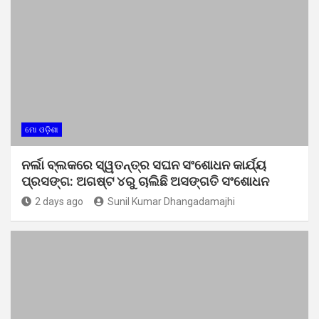
ମୋ ଓଡ଼ିଶା
ନର୍ଲା ବ୍ଲକରେ ସ୍ୱତନ୍ତ୍ର ସଘନ ସଂଶୋଧନ କାର୍ଯ୍ୟ
ପ୍ରସଙ୍ଗ: ଅଗଷ୍ଟ ୪ରୁ ଚାଲିଛି ଅସଙ୍ଗତି ସଂଶୋଧନ
2 days ago
Sunil Kumar Dhangadamajhi