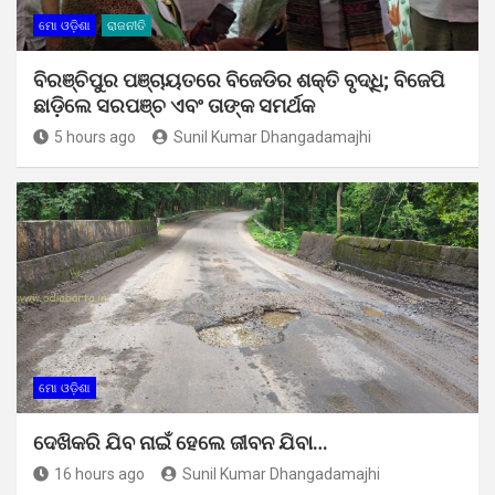
ମୋ ଓଡ଼ିଶା
ରାଜନୀତି
ବିରଞ୍ଚିପୁର ପଞ୍ଚାୟତରେ ବିଜେଡିର ଶକ୍ତି ବୃଦ୍ଧି; ବିଜେପି
ଛାଡ଼ିଲେ ସରପଞ୍ଚ ଏବଂ ତାଙ୍କ ସମର୍ଥକ
5 hours ago
Sunil Kumar Dhangadamajhi
ମୋ ଓଡ଼ିଶା
ଦେଖିକରି ଯିବ ନାଇଁ ହେଲେ ଜୀବନ ଯିବା…
16 hours ago
Sunil Kumar Dhangadamajhi