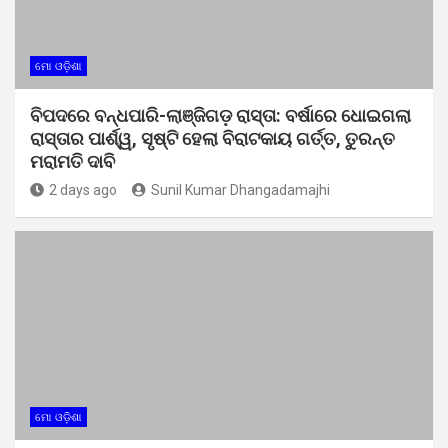
ମୋ ଓଡ଼ିଶା
ବିପଦରେ ବନ୍ଧପାରି-ଲାଞ୍ଜିଗଡ଼ ରାସ୍ତା: ବର୍ଷାରେ ଧୋଇଗଲା
ରାସ୍ତାର ପାର୍ଶ୍ୱ, ସୃଷ୍ଟି ହେଲା ବିରାଟକାୟ ଗର୍ତ୍ତ, ତୁରନ୍ତ
ମରାମତି ଦାବି
2 days ago
Sunil Kumar Dhangadamajhi
ମୋ ଓଡ଼ିଶା