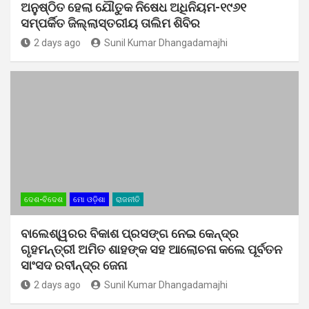
ଅନୁଷ୍ଠିତ ହେଲା ଯୌତୁକ ନିଷେଧ ଅଧିନିୟମ-୧୯୬୧
ସମ୍ପର୍କିତ ଜିଲ୍ଲାସ୍ତରୀୟ ତାଲିମ ଶିବିର
2 days ago
Sunil Kumar Dhangadamajhi
ଦେଶ-ବିଦେଶ
ମୋ ଓଡ଼ିଶା
ରାଜନୀତି
ବାଲେଶ୍ୱରର ବିକାଶ ପ୍ରସଙ୍ଗ ନେଇ କେନ୍ଦ୍ର
ଗୃହମନ୍ତ୍ରୀ ଅମିତ ଶାହଙ୍କ ସହ ଆଲୋଚନା କଲେ ପୂର୍ବତନ
ସାଂସଦ ରବୀନ୍ଦ୍ର ଜେନା
2 days ago
Sunil Kumar Dhangadamajhi