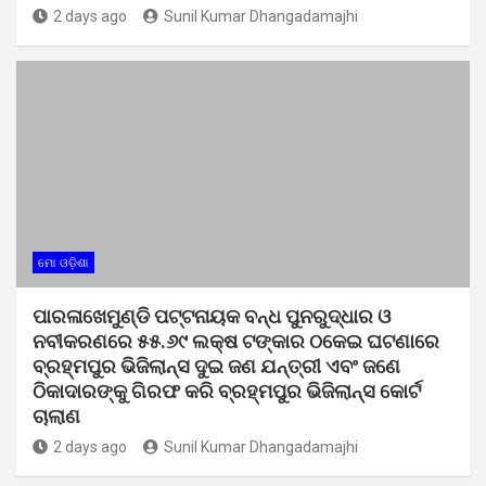
2 days ago
Sunil Kumar Dhangadamajhi
ମୋ ଓଡ଼ିଶା
ପାରଳାଖେମୁଣ୍ଡି ପଟ୍ଟନାୟକ ବନ୍ଧ ପୁନରୁଦ୍ଧାର ଓ
ନବୀକରଣରେ ୫୫.୬୯ ଲକ୍ଷ ଟଙ୍କାର ଠକେଇ ଘଟଣାରେ
ବ୍ରହ୍ମପୁର ଭିଜିଲାନ୍ସ ଦୁଇ ଜଣ ଯନ୍ତ୍ରୀ ଏବଂ ଜଣେ
ଠିକାଦାରଙ୍କୁ ଗିରଫ କରି ବ୍ରହ୍ମପୁର ଭିଜିଲାନ୍ସ କୋର୍ଟ
ଚାଲାଣ
2 days ago
Sunil Kumar Dhangadamajhi