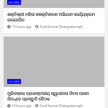
ମୋ ଓଡ଼ିଶା
ଶକ୍ତିଶ୍ରୀ ମହିଳା ସଶକ୍ତିକରଣ ଅଭିଯାନ କାର୍ଯ୍ୟକ୍ରମ
ଉଦଯାପିତ
19 hours ago
Sunil Kumar Dhangadamajhi
ମୋ ଓଡ଼ିଶା
ମୁରିବାହାଲ ବ୍ଲକସ୍ତରୀୟ ସ୍ୱାଧୀନତା ଦିବସ ପାଳନ
ନିମନ୍ତେ ପ୍ରସ୍ତୁତି ବୈଠକ
19 hours ago
Sunil Kumar Dhangadamajhi