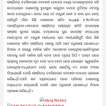
ଲାଞ୍ଜିଗଡ଼ ତହସିଲଦାର ବନମାଳୀ ମେହେର ମଧ୍ୟ ଘଟଣାସ୍ଥଳରେ ରହି
ଉତ୍ତ୍ଯକ୍ତ ଲୋକଙ୍କୁ ବୁଝାସୁଝା କରୁଥିବା ବେଳେ ବୁଟିଙ୍କ ମା’ଙ୍କୁ
ଖବର ଦେଇଥିଲେ। ଖବର ପାଇ ମା’ ମାଧୁରୀ ମାଝୀ ଓ କକା ରାମ ମାଝୀ,
ନାଣିମୁଟି ଗାଁର କିଛି ଲୋକଙ୍କ ସହିତ ସନ୍ଧ୍ୟା ୫.୩୦ମି.ରେ
ପହଞ୍ଚିଥିଲେ।ଏହାପରେ ଲାଞ୍ଜିଗଡ଼ ପଞ୍ଚାୟତ ସମିତି ଉପାଦକ୍ଷ
ସଞ୍ଜୀବ କୁମାର ନାୟକ, ଚମ୍ପାଦେଇ ପୁର ସରପଞ୍ଚ ନରେନ୍ଦ୍ର
ମାଝୀ,ମୃତକ ମା’ ମାଧୁରୀ ମାଝୀ,କକା ରାମ ମାଝୀ,ନାଣିମୁଟି ଗାଁର କିଛି
ଲୋକଙ୍କ ସହିତ ଲାଞ୍ଜିଗଡ଼ ଥାନାକୁ ଆସି ଥାନା ଅଧିକାରୀ ଯଶୋବନ୍ତ
ହିଆଲ ଓ ହାଇୱା ମାଲିକ ସହିତ ଆଲୋଚନା ହୋଇଥିଲା।କ୍ଷତିପୂରଣ
ବାବଦକୁ ଗାଡି ମାଲିକ ରାଜି ହେବା ପରେ ପ୍ରାୟ ଦିର୍ଘ ୯ ଘଣ୍ଟା ପରେ
ରାସ୍ତାରୁ ବାଳକଙ୍କ ମୃତ ଦେହ ଉଠା ହେବା ପରେ ଯାତାୟାତ ସ୍ୱାଭାବିକ
ହୋଇଥିଲା।ଅନ୍ୟପଟେ ରେଡ଼ କ୍ରସ ପାଣ୍ଠିରୁ ୧୦ ହଜାର ଟଙ୍କା
ଦିଆଯାଇଛି ବୋଲି ଲାଞ୍ଜିଗଡ଼ ତହସିଲଦାର ବନମାଳୀ ମେହେର ପ୍ରକାଶ
କରିଛନ୍ତି।ଆଜି ଶବ ବ୍ୟବଚ୍ଛେଦ ପରେ ପରିବାର ଲୋକଙ୍କୁ
ହସ୍ତାନ୍ତର କରାଯାଇଛି ବୋଲି ଥାନା ଅଧିକାରୀ ଯଶୋବନ୍ତ ହିଆଲ
ପ୍ରକାଶ କରିଛନ୍ତି।