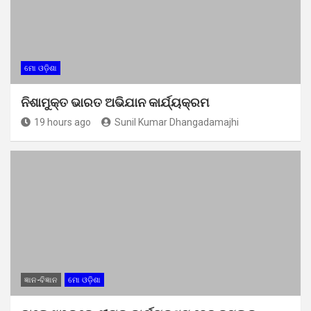
ମୋ ଓଡ଼ିଶା
ନିଶାମୁକ୍ତ ଭାରତ ଅଭିଯାନ କାର୍ଯ୍ୟକ୍ରମ
19 hours ago
Sunil Kumar Dhangadamajhi
ଜ୍ଞାନ-ବିଜ୍ଞାନ
ମୋ ଓଡ଼ିଶା