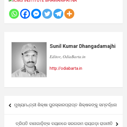
Sunil Kumar Dhangadamajhi
𝐸𝑑𝑖𝑡𝑜𝑟, 𝑂𝑑𝑖𝑎𝐵𝑎𝑟𝑡𝑎.𝑖𝑛
http://odiabarta.in
Post
ମୁଖ୍ୟମନ୍ତ୍ରୀ ଶିକ୍ଷା ପୁରସ୍କାରପ୍ରାପ୍ତ ଶିକ୍ଷକଙ୍କୁ ସମ୍ବର୍ଦ୍ଧନା
navigation
ତ୍ରିପତି ବାନାଗାଡ଼ିଙ୍କ ବୟାନରେ ସରଗରମ ରାୟଗଡ଼ା ରାଜନୀତି