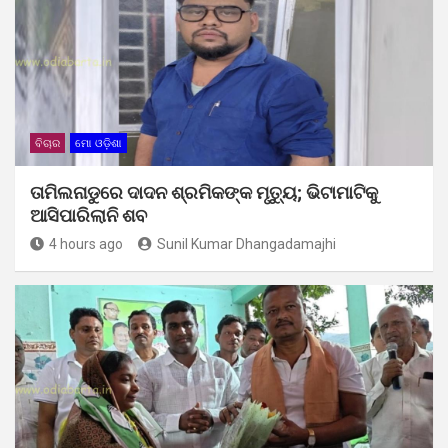
ବିଚାର
ମୋ ଓଡ଼ିଶା
ତାମିଲନାଡୁରେ ଦାଦନ ଶ୍ରମିକଙ୍କ ମୃତ୍ୟୁ; ଭିଟାମାଟିକୁ
ଆସିପାରିଲାନି ଶବ
4 hours ago
Sunil Kumar Dhangadamajhi