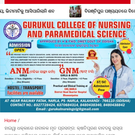
ରିଲାନି ଶବ
ବିରଞ୍ଚିପୁର ପଞ୍ଚାୟତରେ ବିଜେଡିର ଶକ୍ତି ବୃଦ୍ଧି; ବ
Home
ହାଇୱା ଧକ୍କାରେ ନାବାଳକ ମୃତ ପ୍ରସଙ୍ଗ: କ୍ଷତିପୂରଣ ବାବଦକୁ ରାସ୍ତା