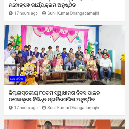
ମହୋତ୍ସଵ କାର୍ଯ୍ୟକ୍ରମ ଅନୁଷ୍ଠିତ
17 hours ago
Sunil Kumar Dhangadamajhi
ମୋ ଓଡ଼ିଶା
ଜିଲ୍ଲାସ୍ତରୀୟ ୮୦ତମ ସ୍ୱାଧୀନତା ଦିବସ ପାଳନ
ଉପଲକ୍ଷେ ବିଭିନ୍ନ ପ୍ରତିଯୋଗିତା ଅନୁଷ୍ଠିତ
17 hours ago
Sunil Kumar Dhangadamajhi