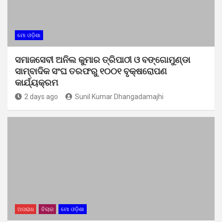
ମୋ ଓଡ଼ିଶା
ସମାଜସେବୀ ଅନିଲ କୁମାର ତ୍ରିପାଠୀ ଓ ବଙ୍ଗୋମୁଣ୍ଡା
ସାମ୍ବାଦିକ ସଂଘ ତରଫରୁ ୧୦୦୧ ବୃକ୍ଷରୋପଣ
କାର୍ଯ୍ୟକ୍ରମ
2 days ago
Sunil Kumar Dhangadamajhi
ଅପରାଧ
ବିଚାର
ମୋ ଓଡ଼ିଶା