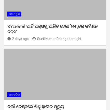
ମୋ ଓଡ଼ିଶା
ସମାଜବାଦୀ ପାର୍ଟି ପକ୍ଷରୁ ପାଳିତ ହେଲା ‘ମଣ୍ଡଳ କମିଶନ
ଦିବସ’
2 days ago
Sunil Kumar Dhangadamajhi
ମୋ ଓଡ଼ିଶା
ନର୍ଲା ରେଞ୍ଜରେ ଶିଶୁ ହାତୀର ମୃତ୍ୟୁ