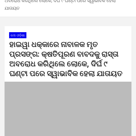
ଅବରୋଧ କରିଥିଲେ ଲୋକେ, ଦିର୍ଘ ୯ ଘଣ୍ଟା ପରେ ସ୍ୱାଭାବିକ ହେଲା
ଯାତାୟତ
ମୋ ଓଡ଼ିଶା
ହାଇୱା ଧକ୍କାରେ ନାବାଳକ ମୃତ
ପ୍ରସଙ୍ଗ: କ୍ଷତିପୂରଣ ବାବଦକୁ ରାସ୍ତା
ଅବରୋଧ କରିଥିଲେ ଲୋକେ, ଦିର୍ଘ ୯
ଘଣ୍ଟା ପରେ ସ୍ୱାଭାବିକ ହେଲା ଯାତାୟତ