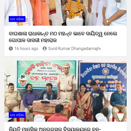
ମୋ ଓଡ଼ିଶା
ବାଘଶାଳା ରାଧାକାନ୍ତ ମଠ ମହନ୍ତ ଭାବେ ଦାୟିତ୍ୱ ନେଲେ
ଗୋପାଳ ଦାସଜୀ ମହାରାଜ
16 hours ago
Sunil Kumar Dhangadamajhi
ମୋ ଓଡ଼ିଶା
ନିୟତି ମାନସିକ ଅନଗ୍ରସର ବିଦ୍ୟାଳୟରେ ବନ-