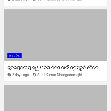
ମୋ ଓଡ଼ିଶା
ବ୍ଳକସ୍ତରୀୟ ସ୍ୱାଧୀନତା ଦିବସ ପାଇଁ ପ୍ରସ୍ତୁତି ବୈଠକ
2 days ago
Sunil Kumar Dhangadamajhi