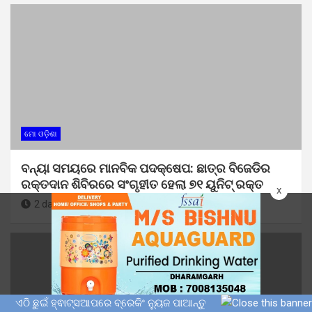
ମୋ ଓଡ଼ିଶା
ବନ୍ୟା ସମୟରେ ମାନବିକ ପଦକ୍ଷେପ: ଛାତ୍ର ବିଜେଡିର
ରକ୍ତଦାନ ଶିବିରରେ ସଂଗୃହୀତ ହେଲା ୭୧ ୟୁନିଟ୍ ରକ୍ତ
x
2 days ago
Sunil Kumar Dhangadamajhi
ଏଠି ଛୁଇଁ ହ୍ଵାଟ୍ସଆପରେ ବ୍ରେକିଂ ନ୍ୟୁଜ ପାଆନ୍ତୁ