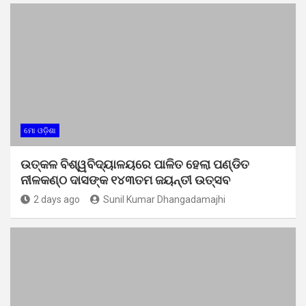
ମୋ ଓଡ଼ିଶା
ଉତ୍କଳ ବିଶ୍ୱବିଦ୍ୟାଳୟରେ ପାଳିତ ହେଲା ପଣ୍ଡିତ
ନୀଳକଣ୍ଠ ଦାସଙ୍କ ୧୪୩ତମ ଜୟନ୍ତୀ ଉତ୍ସବ
2 days ago
Sunil Kumar Dhangadamajhi