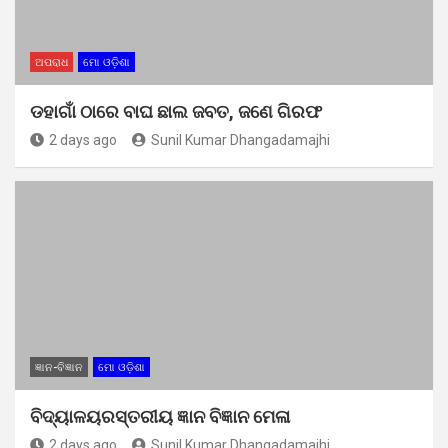
ଅପରାଧ
ମୋ ଓଡ଼ିଶା
ଡହାଗାଁ ଠାରେ ବାଘ ଛାଲ ଜବତ, ଜଣେ ଗିରଫ
2 days ago
Sunil Kumar Dhangadamajhi
ଜ୍ଞାନ-ବିଜ୍ଞାନ
ମୋ ଓଡ଼ିଶା
ବିଦ୍ୟାଳୟରସ୍ତରୀୟ ଜ୍ଞାନ ବିଜ୍ଞାନ ମେଳା
2 days ago
Sunil Kumar Dhangadamajhi