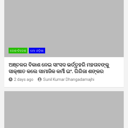
ଦେଶ-ବିଦେଶ
ମୋ ଓଡ଼ିଶା
ଅଞ୍ଚଳର ବିକାଶ ନେଇ ସାଂସଦ ଭର୍ତ୍ତୃହରି ମହତାବଙ୍କୁ
ସାକ୍ଷାତ କଲେ ସାମାଜିକ କର୍ମୀ ଇଂ. ଗିରିଜା ଶଙ୍କର
2 days ago
Sunil Kumar Dhangadamajhi