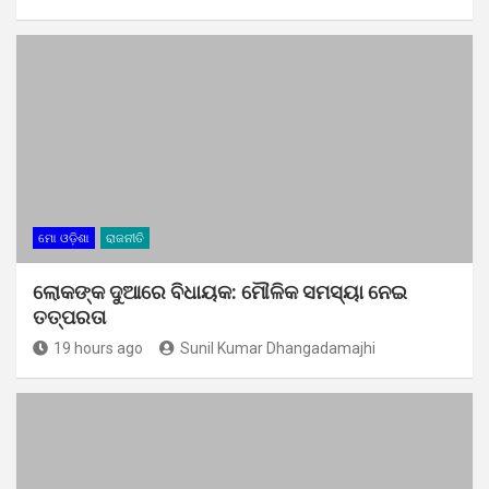
ମୋ ଓଡ଼ିଶା
ରାଜନୀତି
ଲୋକଙ୍କ ଦୁଆରେ ବିଧାୟକ: ମୌଳିକ ସମସ୍ୟା ନେଇ
ତତ୍ପରତା
19 hours ago
Sunil Kumar Dhangadamajhi