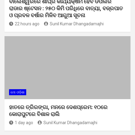
ବାଲେଶ୍ୱରରେ ଶୀଘ୍ର କାର୍ଯ୍ୟକ୍ଷମ ହେବ ଡପଲର
ରାଡାର ଷ୍ଟେସନ : ୨୫୦ କିମି ପରିଧିରେ ବାତ୍ୟା, ବଜ୍ରପାତ
ଓ ପ୍ରବଳ ବର୍ଷାର ମିଳିବ ଆଗୁଆ ସୂଚନା
22 hours ago
Sunil Kumar Dhangadamajhi
ମୋ ଓଡ଼ିଶା
ହାତରେ ତ୍ରିରଙ୍ଗା, ମନରେ ଦେଶପ୍ରେମ: ୧୦ରେ
କୋରାପୁଟରେ ବିଶାଳ ରାଲି
1 day ago
Sunil Kumar Dhangadamajhi