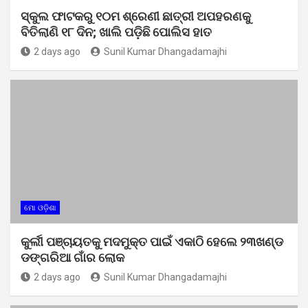
ସ୍କୁଲ ଫାଟକରୁ ୧୦ମ ଶ୍ରେଣୀ ଛାତ୍ରୀ ଅପହରଣକୁ
ବିତିଲାଣି ୧୮ ଦିନ; ଖାଲି ପଡ଼ିଛି ପୋଲିସ ହାତ
2 days ago
Sunil Kumar Dhangadamajhi
ମୋ ଓଡ଼ିଶା
କୁର୍ଲୀ ପଞ୍ଚାୟତକୁ ମଦମୁକ୍ତ ପାଇଁ ଏକାଠି ହେଲେ ୨୩ଖଣ୍ଡ
ଡଙ୍ଗରିଆ ଗାଁର ଲୋକ
2 days ago
Sunil Kumar Dhangadamajhi