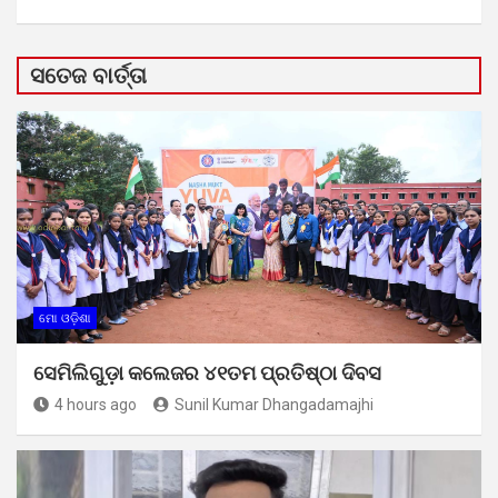
ସତେଜ ବାର୍ତ୍ତା
ମୋ ଓଡ଼ିଶା
ସେମିଲିଗୁଡ଼ା କଲେଜର ୪୧ତମ ପ୍ରତିଷ୍ଠା ଦିବସ
4 hours ago
Sunil Kumar Dhangadamajhi