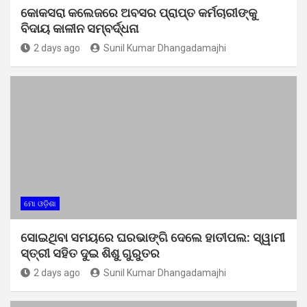
କୋକସରା କଲେଜରେ ଅବସର ପ୍ରାପ୍ତ କର୍ମଚାରୀଙ୍କୁ
ବିଦାୟ କାଳୀନ ସମ୍ବର୍ଦ୍ଧନା
2 days ago
Sunil Kumar Dhangadamajhi
ମୋ ଓଡ଼ିଶା
ସୋଇଥିବା ସମୟରେ ଘରଭାଙ୍ଗି ଦେଲେ ହାତୀପଲ: ସ୍ୱାମୀ
ସ୍ତ୍ରୀ ସହିତ ଦୁଇ ଶିଶୁ ଗୁରୁତର
2 days ago
Sunil Kumar Dhangadamajhi