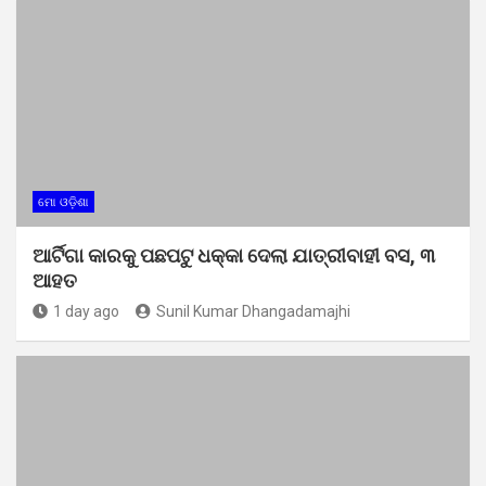
ମୋ ଓଡ଼ିଶା
ଆର୍ଟିଗା କାରକୁ ପଛପଟୁ ଧକ୍କା ଦେଲା ଯାତ୍ରୀବାହୀ ବସ, ୩
ଆହତ
1 day ago
Sunil Kumar Dhangadamajhi