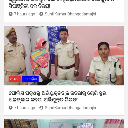
ସିପାଞ୍ଜିରୀ ଦଳ ବିଜୟୀ
7 hours ago
Sunil Kumar Dhangadamajhi
ଅପରାଧ
ମୋ ଓଡ଼ିଶା
ପୋଲିସ ପକ୍ଷରୁ ଅଭିଯୁକ୍ତଙ୍କ କବଜାରୁ ଚୋରି ସୁନା
ଅଳଙ୍କାର ଜବତ: ଅଭିଯୁକ୍ତ ଗିରଫ
7 hours ago
Sunil Kumar Dhangadamajhi