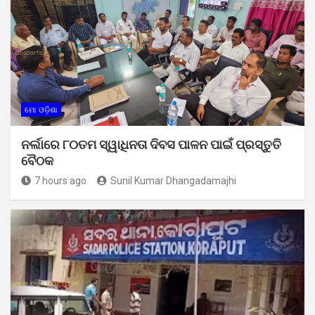
ମୋ ଓଡ଼ିଶା
ନର୍ଲାରେ ୮୦ତମ ସ୍ୱାଧିନତା ଦିବସ ପାଳନ ପାଇଁ ପ୍ରସ୍ତୁତି
ବୈଠକ
7 hours ago
Sunil Kumar Dhangadamajhi