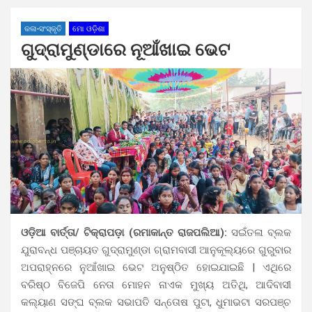
କଳା-ସଂସ୍କୃତି
ମୋ ଓଡ଼ିଶା
ଗୁଦ୍ରାମୁଣ୍ଡାରେ ନୂଆଁଖାଇ ଭେଟ
ଓଡ଼ିଆ ବାର୍ତ୍ତା/ ଟିକ୍ରାପଡ଼ା (ରମାକାନ୍ତ ରାଜପଲିଆ):
ସଇଁତଳା ବ୍ଲକ
ଯୁରାବନ୍ଧ ପଞ୍ଚାୟତ ଗୁଦ୍ରାମୁଣ୍ଡା ଗ୍ରାମବାସୀ ଆନୁକୂଲ୍ୟରେ ଗୁରୁବାର
ଅପରାହ୍ନରେ ନୁଆଁଖାଇ ଭେଟ ଅନୁଷ୍ଠିତ ହୋଇଯାଇଛି | ଏଥିରେ
ବରିଷ୍ଠ ବିଜେପି ନେତା ମୋହନ ନାଏକ ମୁଖ୍ୟ ଅତିଥି, ଆଦିବାସୀ
କଲ୍ୟାଣ ସଙ୍ଘ ବ୍ଲକ ସଭାପତି ସନ୍ତୋଷ ପୁଟା, ଧୁମାଭଟା ସରପଞ୍ଚ