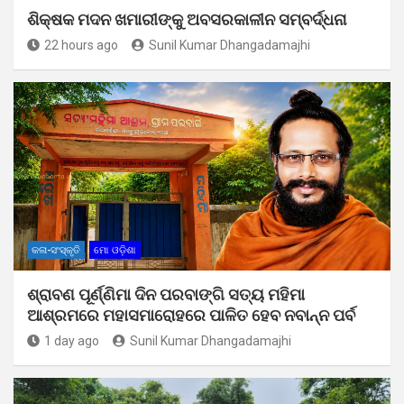
ଶିକ୍ଷକ ମଦନ ଖମାରୀଙ୍କୁ ଅବସରକାଳୀନ ସମ୍ବର୍ଦ୍ଧନା
22 hours ago
Sunil Kumar Dhangadamajhi
କଳା-ସଂସ୍କୃତି
ମୋ ଓଡ଼ିଶା
ଶ୍ରାବଣ ପୂର୍ଣ୍ଣିମା ଦିନ ପରବାଙ୍ଗି ସତ୍ୟ ମହିମା
ଆଶ୍ରମରେ ମହାସମାରୋହରେ ପାଳିତ ହେବ ନବାନ୍ନ ପର୍ବ
1 day ago
Sunil Kumar Dhangadamajhi