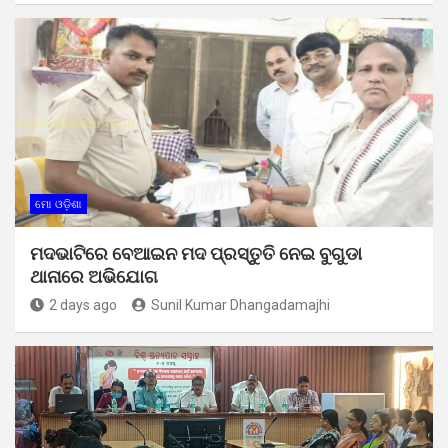
ମୋ ଓଡ଼ିଶା
ମଦଭାଟିରେ ବେଆଇନ ମଦ ପ୍ରସ୍ତୁତି ନେଇ ବୁଗୁଡା
ଥାନାରେ ଅଭିଯୋଗ
2 days ago
Sunil Kumar Dhangadamajhi