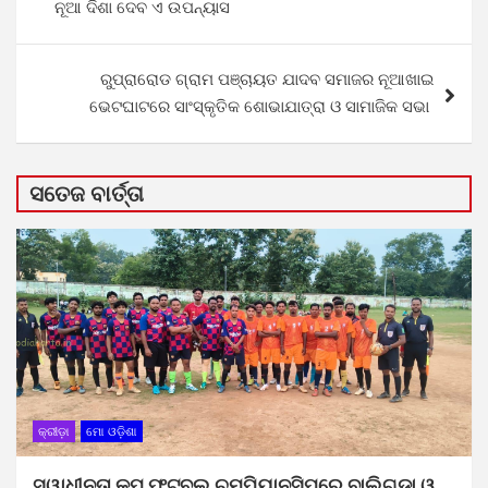
ନୂଆ ଦିଶା ଦେବ ଏ ଉପନ୍ୟାସ
ରୁପ୍ରାରୋଡ ଗ୍ରାମ ପଞ୍ଚାୟତ ଯାଦବ ସମାଜର ନୂଆଖାଇ
ଭେଟଘାଟରେ ସାଂସ୍କୃତିକ ଶୋଭାଯାତ୍ରା ଓ ସାମାଜିକ ସଭା
ସତେଜ ବାର୍ତ୍ତା
କ୍ରୀଡ଼ା
ମୋ ଓଡ଼ିଶା
ସ୍ୱାଧୀନତା କପ ଫୁଟବଲ ଚମ୍ପିୟାନସିପରେ ବାଲିଗୁଡା ଓ