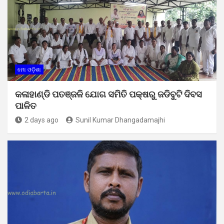
ମୋ ଓଡ଼ିଶା
କଳାହାଣ୍ଡି ପତଞ୍ଜଳି ଯୋଗ ସମିତି ପକ୍ଷରୁ ଜଡିବୁଟି ଦିବସ
ପାଳିତ
2 days ago
Sunil Kumar Dhangadamajhi