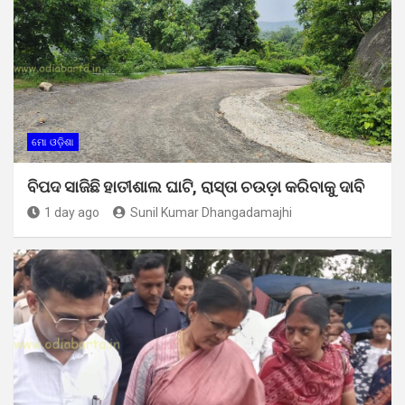
ମୋ ଓଡ଼ିଶା
ବିପଦ ସାଜିଛି ହାତୀଶାଲ ଘାଟି, ରାସ୍ତା ଚଉଡ଼ା କରିବାକୁ ଦାବି
1 day ago
Sunil Kumar Dhangadamajhi