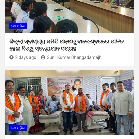
ମୋ ଓଡ଼ିଶା
ଜିଲ୍ଲା ସ୍ବାସ୍ଥ୍ୟ ସମିତି ପକ୍ଷରୁ ବାଲେଶ୍ଵରରେ ପାଳିତ
ହେଲା ବିଶ୍ୱ ସ୍ତନ୍ୟପାନ ସପ୍ତାହ
2 days ago
Sunil Kumar Dhangadamajhi
ମୋ ଓଡ଼ିଶା