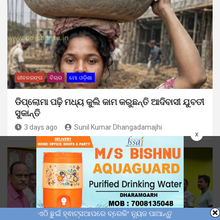
ଜୀବନରଙ୍ଗ
ବିଚାର
ମୋ ଓଡ଼ିଶା
ଡିପ୍ଲୋମା ପଢ଼ି ମଧ୍ୟ କୁଲି କାମ କରୁଛନ୍ତି ଆଦିବାସୀ ଯୁବତୀ
ସୁକାନ୍ତି
3 days ago
Sunil Kumar Dhangadamajhi
x
ଏଠି ଛୁଇଁ ହ୍ଵାଟ୍ସଆପରେ ବ୍ରେକିଂ ନ୍ୟୁଜ ପାଆନ୍ତୁ