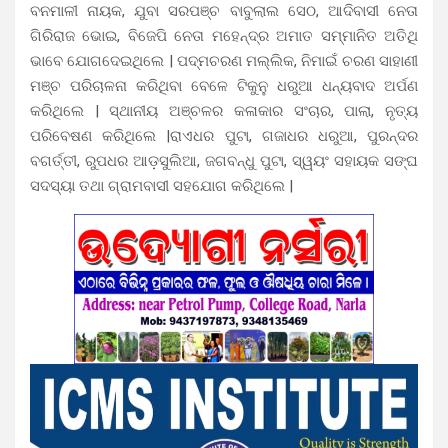
ବନମାଳୀ ନାୟକ, ଯୁବା ସରପଞ୍ଚ ବାବୁଲାଲ ସେଠ, ଆଦିବାସୀ ନେତା
ଗିରିରାଜ ଭୋଇ, ବିଜେପି ନେତା ମହେନ୍ଦ୍ର ଅମାତ ସମ୍ମାନିତ ଅତିଥି
ଭାବେ ଯୋଗଦେଇଥିଲେ | ପଦ୍ମଚରଣ ମଲ୍ଲିକ, ନିମାଇଁ ଚରଣ ସାହାଣୀ
ମଞ୍ଚ ପରିଚାଳନା କରିଥିବା ବେଳେ ଟିକୁନୁ ଧରୁଆ ଧନ୍ୟବାଦ ଅର୍ପଣ
କରିଥିଲେ | ସ୍ଥାନୀୟ ଅଞ୍ଚଳର କଳାକାର ସଂଚାର, ପାଲା, ନୃତ୍ୟ
ପରିବେଷଣ କରିଥିଲେ |ରାଏଧର ପୁଟା, ଗଜାଧର ଧରୁଆ, ପୁରନ୍ଦର
ବଗର୍ତ୍ତୀ, ରୁପଧର ଆଡ଼ସୁଲିଆ, ଜଗବନ୍ଧୁ ପୁଟା, ସ୍ୱୟଂ ସହାୟକ ସଙ୍ଘ
ସଦସ୍ୟା ତଥା ଗ୍ରାମବାସୀ ସହଯୋଗ କରିଥିଲେ |