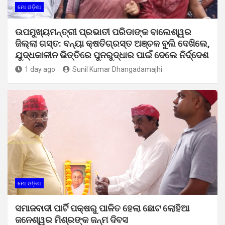
ମୋ ଓଡ଼ିଶା
ଉପମୁଖ୍ୟମନ୍ତ୍ରୀ ପ୍ରଭାତୀ ପରିଡାଙ୍କ ବାଲେଶ୍ୱର
ଜିଲ୍ଲା ଗସ୍ତ: ବନ୍ୟା କ୍ଷତିଗ୍ରସ୍ତ ଅଞ୍ଚଳ ବୁଲି ଦେଖିଲେ,
ଯୁଦ୍ଧକାଳୀନ ଭିତ୍ତିରେ ପୁନରୁଦ୍ଧାର ପାଇଁ ଦେଲେ ନିର୍ଦ୍ଦେଶ
1 day ago
Sunil Kumar Dhangadamajhi
ମୋ ଓଡ଼ିଶା
ସମାଜବାଦୀ ପାର୍ଟି ପକ୍ଷରୁ ପାଳିତ ହେଲା ଛୋଟ ଲୋହିଆ
ଜନେଶ୍ୱର ମିଶ୍ରଙ୍କ ଜନ୍ମ ଦିବସ