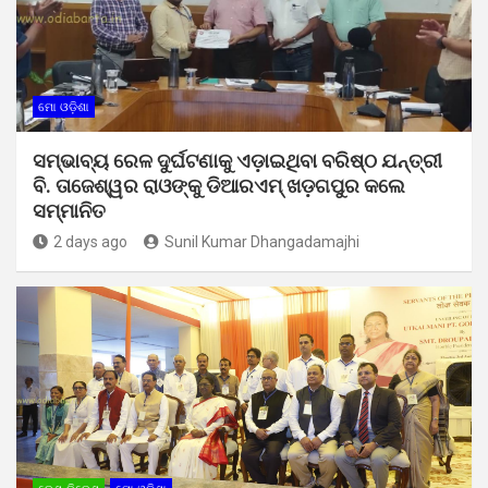
ମୋ ଓଡ଼ିଶା
ସମ୍ଭାବ୍ୟ ରେଳ ଦୁର୍ଘଟଣାକୁ ଏଡ଼ାଇଥିବା ବରିଷ୍ଠ ଯନ୍ତ୍ରୀ
ବି. ତାଜେଶ୍ୱର ରାଓଙ୍କୁ ଡିଆରଏମ୍ ଖଡ଼ଗପୁର କଲେ
ସମ୍ମାନିତ
2 days ago
Sunil Kumar Dhangadamajhi