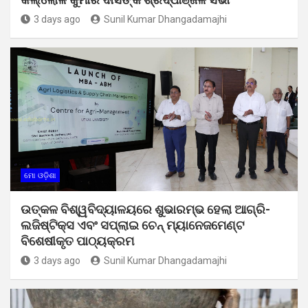
3 days ago
Sunil Kumar Dhangadamajhi
ମୋ ଓଡ଼ିଶା
ଉତ୍କଳ ବିଶ୍ୱବିଦ୍ୟାଳୟରେ ଶୁଭାରମ୍ଭ ହେଲା ଆଗ୍ରି-
ଲଜିଷ୍ଟିକ୍ସ ଏବଂ ସପ୍ଲାଇ ଚେନ୍ ମ୍ୟାନେଜମେଣ୍ଟ
ବିଶେଷୀକୃତ ପାଠ୍ୟକ୍ରମ
3 days ago
Sunil Kumar Dhangadamajhi