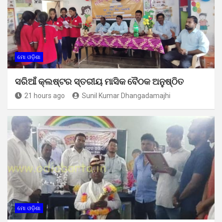
ମୋ ଓଡ଼ିଶା
ସରିଆଁ କ୍ଲଷ୍ଟର ସ୍ତରୀୟ ମାସିକ ବୈଠକ ଅନୁଷ୍ଠିତ
21 hours ago
Sunil Kumar Dhangadamajhi
ମୋ ଓଡ଼ିଶା