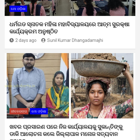
ମୋ ଓଡ଼ିଶା
ଧର୍ମଗଡ ସ୍ନାତକ ମହିଳା ମହାବିଦ୍ୟାଳୟରେ ଆତ୍ମ ସୁରକ୍ଷା
କାର୍ଯ୍ୟକ୍ରମ ଅନୁଷ୍ଠିତ
2 days ago
Sunil Kumar Dhangadamajhi
ଜୀବନରଙ୍ଗ
ମୋ ଓଡ଼ିଶା
ଖବର ପ୍ରସାରଣ ପରେ ନିଜ କାର୍ଯ୍ୟାଳୟକୁ ସୁକାନ୍ତିଙ୍କୁ
ଡାକି ଆଲୋଚନା କଲେ ଜିଲ୍ଲାପାଳ ମନୋଜ ସତ୍ୟବାନ