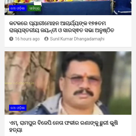
ମୋ ଓଡ଼ିଶା
ସାହିତ୍ୟ
କଟକରେ ପ୍ୟାରୀମୋହନ ଆଚାର୍ଯ୍ୟଙ୍କ ୧୭୫ତମ
ରାଜ୍ୟସ୍ତରୀୟ ଜୟନ୍ତୀ ଓ ସାରସ୍ଵତ ସଭା ଅନୁଷ୍ଠିତ
16 hours ago
Sunil Kumar Dhangadamajhi
ମୋ ଓଡ଼ିଶା
ଏମ୍. ରାମପୁର ବିଜେପି ନେତା ଫକୀର ରଣାଙ୍କୁ ଛୁରୀ ଭୁଷି
ହତ୍ୟା