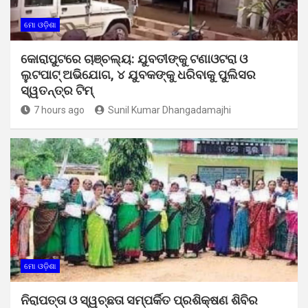
ମୋ ଓଡ଼ିଶା
କୋରାପୁଟରେ ଚାଞ୍ଚଲ୍ୟ: ଯୁବତୀଙ୍କୁ ଟଣାଓଟରା ଓ
ଲୁଟପାଟ୍ ଅଭିଯୋଗ, ୪ ଯୁବକଙ୍କୁ ଧରିବାକୁ ପୁଲିସର
ସ୍ୱତନ୍ତ୍ର ଟିମ୍
7 hours ago
Sunil Kumar Dhangadamajhi
ମୋ ଓଡ଼ିଶା
ନିରାପତ୍ତା ଓ ସ୍ୱଚ୍ଛତା ସମ୍ପର୍କିତ ପ୍ରଶିକ୍ଷଣ ଶିବିର