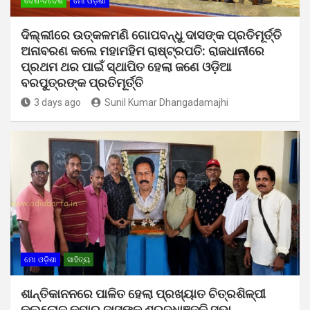
ଦେଶ-ବିଦେଶ
ମୋ ଓଡ଼ିଶା
ଦିଲ୍ଲୀରେ ଉତ୍କଳମଣି ଗୋପବନ୍ଧୁ ଦାସଙ୍କ ପ୍ରତିମୂର୍ତ୍ତି
ଅନାବରଣ କଲେ ମହାମହିମ ରାଷ୍ଟ୍ରପତି: ରାଜଧାନୀରେ
ପ୍ରଥମ ଥର ପାଇଁ ସ୍ଥାପିତ ହେଲା ଜଣେ ଓଡ଼ିଆ
ବରପୁତ୍ରଙ୍କ ପ୍ରତିମୂର୍ତ୍ତି
3 days ago
Sunil Kumar Dhangadamajhi
ମୋ ଓଡ଼ିଶା
ସାହିତ୍ୟ
ଶାନ୍ତିକାନନରେ ପାଳିତ ହେଲା ପ୍ରଖ୍ୟାତ ଚିତ୍ରଶିଳ୍ପୀ
କଲ୍ଲୋଳ କୁମାର ଦାସଙ୍କ ଶ୍ରଦ୍ଧାଞ୍ଜଳି ସଭା