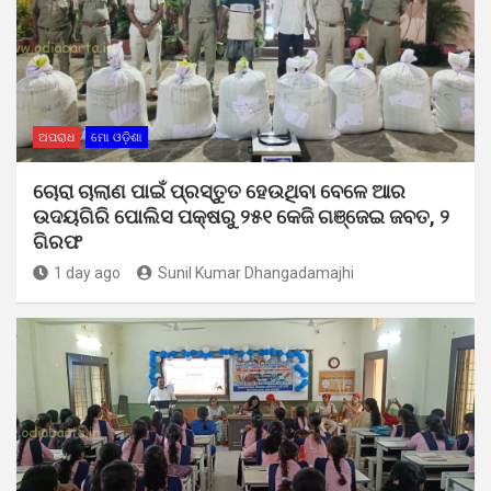
ଅପରାଧ
ମୋ ଓଡ଼ିଶା
ଚୋରା ଚାଲାଣ ପାଇଁ ପ୍ରସ୍ତୁତ ହେଉଥିବା ବେଳେ ଆର
ଉଦୟଗିରି ପୋଲିସ ପକ୍ଷରୁ ୨୫୧ କେଜି ଗଞ୍ଜେଇ ଜବତ, ୨
ଗିରଫ
1 day ago
Sunil Kumar Dhangadamajhi