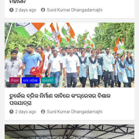
ମହାଜନ
2 days ago
Sunil Kumar Dhangadamajhi
ବିଚାର
ମୋ ଓଡ଼ିଶା
ରାଜନୀତି
ତୁର୍କେଲ ବ୍ରିଜ ନିର୍ମାଣ ଦାବିରେ କଂଗ୍ରେସର ବିଶାଳ
ପଦଯାତ୍ରା
2 days ago
Sunil Kumar Dhangadamajhi