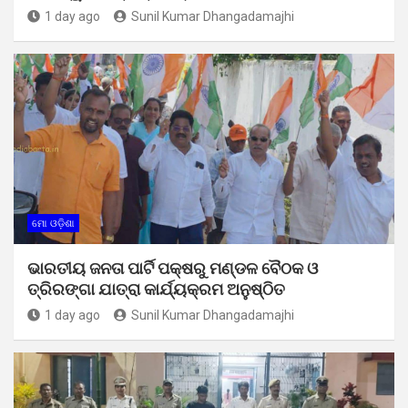
1 day ago
Sunil Kumar Dhangadamajhi
ମୋ ଓଡ଼ିଶା
ଭାରତୀୟ ଜନତା ପାର୍ଟି ପକ୍ଷରୁ ମଣ୍ଡଳ ବୈଠକ ଓ
ତ୍ରିରଙ୍ଗା ଯାତ୍ରା କାର୍ଯ୍ୟକ୍ରମ ଅନୁଷ୍ଠିତ
1 day ago
Sunil Kumar Dhangadamajhi