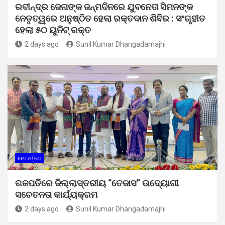
ରବୀନ୍ଦ୍ର ଜେନାଙ୍କ ଜନ୍ମଦିନରେ ଯୁବନେତା ସିମନଙ୍କ
ନେତୃତ୍ୱରେ ଅନୁଷ୍ଠିତ ହେଲା ରକ୍ତଦାନ ଶିବିର : ସଂଗୃହୀତ
ହେଲା ୫୦ ୟୁନିଟ୍ ରକ୍ତ
2 days ago
Sunil Kumar Dhangadamajhi
ମୋ ଓଡ଼ିଶା
ଗଜପତିରେ ଜିଲ୍ଲାସ୍ତରୀୟ “ତେଜାସ” ଉଦ୍ୟୋଗୀ
ସଚେତନତା କାର୍ଯ୍ୟକ୍ରମ
2 days ago
Sunil Kumar Dhangadamajhi