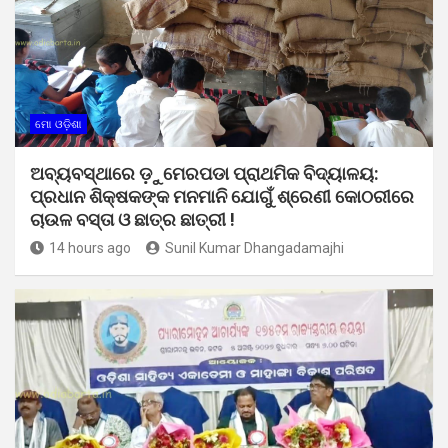
ମୋ ଓଡ଼ିଶା
ଅବ୍ୟବସ୍ଥାରେ ଡ଼ୁମେରପଡା ପ୍ରାଥମିକ ବିଦ୍ୟାଳୟ:
ପ୍ରଧାନ ଶିକ୍ଷକଙ୍କ ମନମାନି ଯୋଗୁଁ ଶ୍ରେଣୀ କୋଠରୀରେ
ଚାଉଳ ବସ୍ତା ଓ ଛାତ୍ର ଛାତ୍ରୀ !
14 hours ago
Sunil Kumar Dhangadamajhi