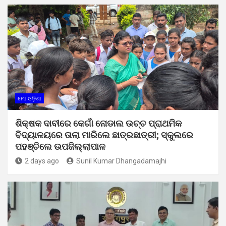
ମୋ ଓଡ଼ିଶା
ଶିକ୍ଷକ ଦାବୀରେ କେଗାଁ ନୋଡାଲ ଉଚ୍ଚ ପ୍ରାଥମିକ
ବିଦ୍ୟାଳୟରେ ତାଲା ମାରିଲେ ଛାତ୍ରଛାତ୍ରୀ; ସ୍କୁଲରେ
ପହଞ୍ଚିଲେ ଉପଜିଲ୍ଲାପାଳ
2 days ago
Sunil Kumar Dhangadamajhi