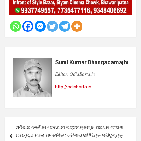
Sunil Kumar Dhangadamajhi
𝐸𝑑𝑖𝑡𝑜𝑟, 𝑂𝑑𝑖𝑎𝐵𝑎𝑟𝑡𝑎.𝑖𝑛
http://odiabarta.in
Post
ଓଡିଶାର ଲେଖିକା ଦେବଯାନୀ ପଟ୍ଟନାୟକଙ୍କ ପ୍ରଥମ ଇଂରାଜୀ
navigation
ଉପନ୍ୟାସ ହେଲା ପ୍ରକାଶିତ : ଓଡିଶାର ସାହିତ୍ୟିକ ପରିଦୃଶ୍ୟକୁ