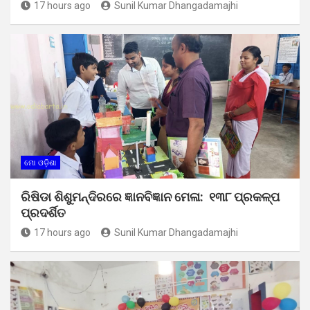
17 hours ago
Sunil Kumar Dhangadamajhi
ମୋ ଓଡ଼ିଶା
ରିଷିଡା ଶିଶୁମନ୍ଦିରରେ ଜ୍ଞାନବିଜ୍ଞାନ ମେଳା: ୧୩୮ ପ୍ରକଳ୍ପ
ପ୍ରଦର୍ଶିତ
17 hours ago
Sunil Kumar Dhangadamajhi