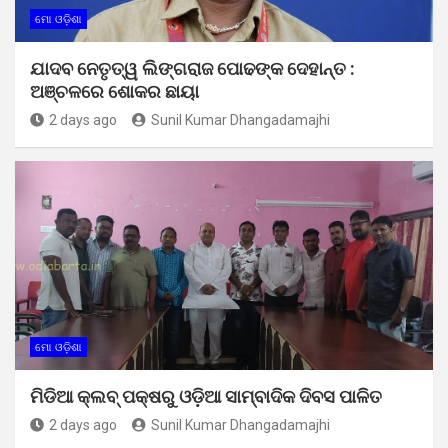
ମୋ ଓଡ଼ିଶା
ଯାଦବ ନେତୃତ୍ୱ ଲିଙ୍ଗରାଜ ପୋଢଙ୍କ ଦେହାନ୍ତ :
ଅଞ୍ଚଳରେ ଶୋକର ଛାୟା
2 days ago
Sunil Kumar Dhangadamajhi
ମୋ ଓଡ଼ିଶା
ମିଡିଆ କ୍ଲବ୍ ପକ୍ଷରୁ ଓଡ଼ିଆ ସାମ୍ବାଦିକ ଦିବସ ପାଳିତ
2 days ago
Sunil Kumar Dhangadamajhi