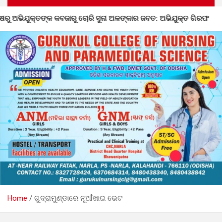
ଙ୍କାର ଜବତ: ଅଭିଯୁକ୍ତ ଗିରଫ
ନର୍ଲାରେ ୮୦ତମ ସ୍ୱାଧିନତା ଦିବ
Home
ଗୁଦ୍ରାମୁଣ୍ଡାରେ ନୂଆଁଖାଇ ଭେଟ