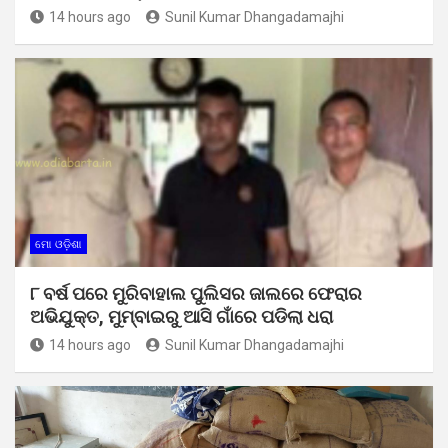
14 hours ago
Sunil Kumar Dhangadamajhi
ମୋ ଓଡ଼ିଶା
୮ ବର୍ଷ ପରେ ମୁରିବାହାଲ ପୁଲିସର ଜାଲରେ ଫେରାର
ଅଭିଯୁକ୍ତ, ମୁମ୍ବାଇରୁ ଆସି ଗାଁରେ ପଡିଲା ଧରା
14 hours ago
Sunil Kumar Dhangadamajhi