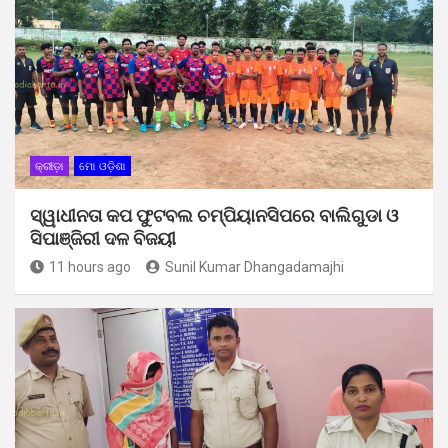
କ୍ରୀଡ଼ା
ମୋ ଓଡ଼ିଶା
ସ୍ୱାଧୀନତା କପ ଫୁଟବଲ ଚମ୍ପିୟାନସିପରେ ବାଲିଗୁଡା ଓ
ସିପାଞ୍ଜିରୀ ଦଳ ବିଜୟୀ
11 hours ago
Sunil Kumar Dhangadamajhi