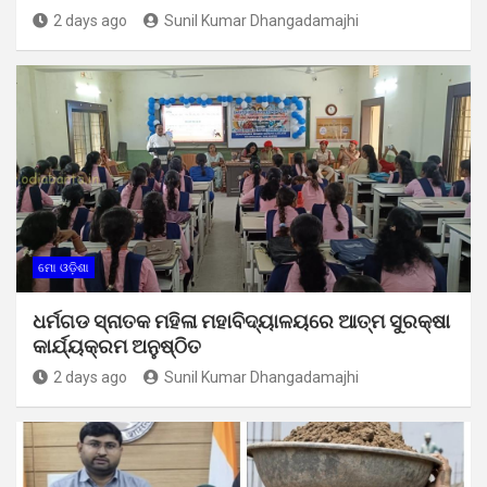
2 days ago
Sunil Kumar Dhangadamajhi
ମୋ ଓଡ଼ିଶା
ଧର୍ମଗଡ ସ୍ନାତକ ମହିଳା ମହାବିଦ୍ୟାଳୟରେ ଆତ୍ମ ସୁରକ୍ଷା
କାର୍ଯ୍ୟକ୍ରମ ଅନୁଷ୍ଠିତ
2 days ago
Sunil Kumar Dhangadamajhi