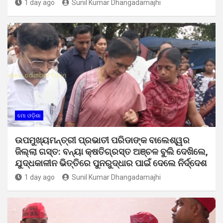
1 day ago
Sunil Kumar Dhangadamajhi
ମୋ ଓଡ଼ିଶା
ଉପମୁଖ୍ୟମନ୍ତ୍ରୀ ପ୍ରଭାତୀ ପରିଡାଙ୍କ ବାଲେଶ୍ୱର
ଜିଲ୍ଲା ଗସ୍ତ: ବନ୍ୟା କ୍ଷତିଗ୍ରସ୍ତ ଅଞ୍ଚଳ ବୁଲି ଦେଖିଲେ,
ଯୁଦ୍ଧକାଳୀନ ଭିତ୍ତିରେ ପୁନରୁଦ୍ଧାର ପାଇଁ ଦେଲେ ନିର୍ଦ୍ଦେଶ
1 day ago
Sunil Kumar Dhangadamajhi