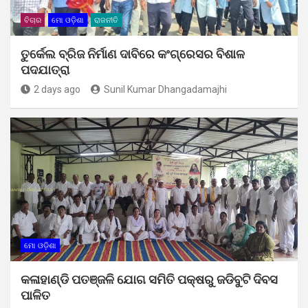
ବିଚାର
ମୋ ଓଡ଼ିଶା
ରାଜନୀତି
ତୁର୍କେଲ ବ୍ରିଜ ନିର୍ମାଣ ଦାବିରେ କଂଗ୍ରେସର ବିଶାଳ
ପଦଯାତ୍ରା
2 days ago
Sunil Kumar Dhangadamajhi
ମୋ ଓଡ଼ିଶା
କଳାହାଣ୍ଡି ପତଞ୍ଜଳି ଯୋଗ ସମିତି ପକ୍ଷରୁ ଜଡିବୁଟି ଦିବସ
ପାଳିତ