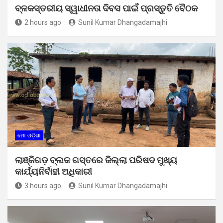
ବ୍ଳକସ୍ତରୀୟ ସ୍ୱାଧୀନତା ଦିବସ ପାଇଁ ପ୍ରସ୍ତୁତି ବୈଠକ
2 hours ago
Sunil Kumar Dhangadamajhi
ମୋ ଓଡ଼ିଶା
ଲାଞ୍ଜିଗଡ଼ ବ୍ଲକ ଗସ୍ତରେ ଜିଲ୍ଲା ପରିଷଦ ମୁଖ୍ୟ
କାର୍ଯ୍ୟନିର୍ବାହୀ ଅଧିକାରୀ
3 hours ago
Sunil Kumar Dhangadamajhi