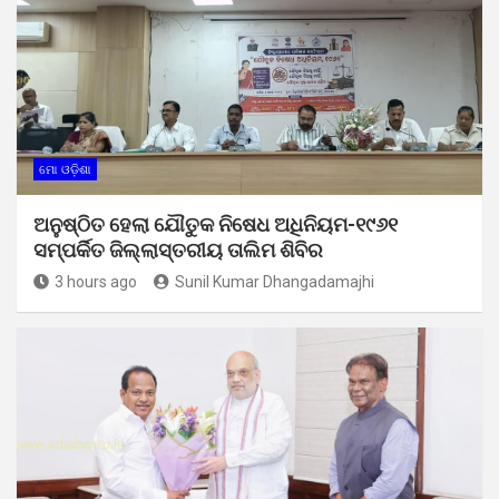
ମୋ ଓଡ଼ିଶା
ଅନୁଷ୍ଠିତ ହେଲା ଯୌତୁକ ନିଷେଧ ଅଧିନିୟମ-୧୯୬୧
ସମ୍ପର୍କିତ ଜିଲ୍ଲାସ୍ତରୀୟ ତାଲିମ ଶିବିର
3 hours ago
Sunil Kumar Dhangadamajhi