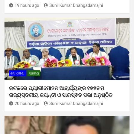
19 hours ago
Sunil Kumar Dhangadamajhi
ମୋ ଓଡ଼ିଶା
ସାହିତ୍ୟ
କଟକରେ ପ୍ୟାରୀମୋହନ ଆଚାର୍ଯ୍ୟଙ୍କ ୧୭୫ତମ
ରାଜ୍ୟସ୍ତରୀୟ ଜୟନ୍ତୀ ଓ ସାରସ୍ଵତ ସଭା ଅନୁଷ୍ଠିତ
20 hours ago
Sunil Kumar Dhangadamajhi