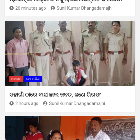
26 minutes ago
Sunil Kumar Dhangadamajhi
ଅପରାଧ
ମୋ ଓଡ଼ିଶା
ଡହାଗାଁ ଠାରେ ବାଘ ଛାଲ ଜବତ, ଜଣେ ଗିରଫ
2 hours ago
Sunil Kumar Dhangadamajhi