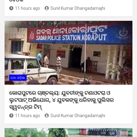
11 hours ago
Sunil Kumar Dhangadamajhi
ମୋ ଓଡ଼ିଶା
କୋରାପୁଟରେ ଚାଞ୍ଚଲ୍ୟ: ଯୁବତୀଙ୍କୁ ଟଣାଓଟରା ଓ
ଲୁଟପାଟ୍ ଅଭିଯୋଗ, ୪ ଯୁବକଙ୍କୁ ଧରିବାକୁ ପୁଲିସର
ସ୍ୱତନ୍ତ୍ର ଟିମ୍
11 hours ago
Sunil Kumar Dhangadamajhi