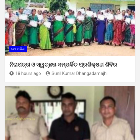
ମୋ ଓଡ଼ିଶା
ନିରାପତ୍ତା ଓ ସ୍ୱଚ୍ଛତା ସମ୍ପର୍କିତ ପ୍ରଶିକ୍ଷଣ ଶିବିର
18 hours ago
Sunil Kumar Dhangadamajhi