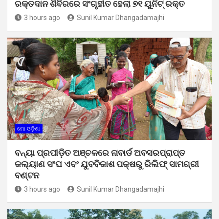
ରକ୍ତଦାନ ଶିବିରରେ ସଂଗୃହୀତ ହେଲା ୭୧ ୟୁନିଟ୍ ରକ୍ତ
3 hours ago
Sunil Kumar Dhangadamajhi
ମୋ ଓଡ଼ିଶା
ବନ୍ୟା ପ୍ରପୀଡ଼ିତ ଅଞ୍ଚଳରେ ନାବାର୍ଡ ଅବସରପ୍ରାପ୍ତ
କଲ୍ୟାଣ ସଂଘ ଏବଂ ଯୁବବିକାଶ ପକ୍ଷରୁ ରିଲିଫ୍ ସାମଗ୍ରୀ
ବଣ୍ଟନ
3 hours ago
Sunil Kumar Dhangadamajhi