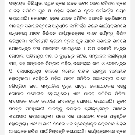
ପଞ୍ଚାୟତ ଚିଲିଗୁଡା ସ୍ଥିତ ବ୍ଳକ ଯଦବ ଭବନ ଠାରେ ରବିବାର ବ୍ଳକ
ଯାଦବ ସମିତିର ଯୁବ ଓ ମହିଳା ବିଭାଗର ନୂତନ କର୍ମକର୍ତ୍ତା ଚୟନ
କରାଯାଇଛି। କୋକସରା ବ୍ଳକ ଯାଦବ ସମିତିର ସଭାପତି ଦ୍ବାରିକାନାଥ
ବାଗଙ୍କ ସଭାପତିତ୍ବରେ ଅନୁଷ୍ଠିତ କର୍ମକର୍ତ୍ତା ଚୟନ କାର୍ଯ୍ୟକ୍ରମରେ
ଜନ୍ମେଜୟ ଯାଦବ ନିର୍ବାଚନ ପର୍ଯ୍ୟବେକ୍ଷକ ଭାବେ ଦାୟିତ୍ୱ ନିର୍ବାହ
କରିଥିଲେ। ସର୍ବସମ୍ମତି କ୍ରମେ ବ୍ଳକ ଯୁବ ଯାଦବ ସଭାପତି ଭାବରେ
ଯୋଗେନ୍ଦ୍ର ହଂସ ମନୋନୀତ ହୋଇଥିଲେ । ଉପ ସଭାପତି ଚନ୍ଦ୍ର
ଗୋପାଳ, ଅଭିମନ୍ୟୁ ବାଗ ଓ ଦୁଷ୍ମନ୍ତ ଗହିର, ସମ୍ପାଦକ କାଳୀକୃଷ୍ଣ
ବାଗ, ସହ ସମ୍ପାଦକ ଡିଙ୍ଗର ଗହିର, ଭଜନଲାଲ ନାଗ ଓ ଦେବେନ୍ଦ୍ର
ଘି, କୋଷାଧ୍ୟକ୍ଷ ଭାବରେ ମନୋଜ ରାଉତ ପ୍ରମୁଖ ମନୋନୀତ
ହୋଇଥିଲେ। ସେହିପରି ମହିଳା ଯାଦବ ସମିତିର ସଭାନେତ୍ରୀ ଭାବେ
ହରିପ୍ରିୟା ନାଗ, ସମ୍ପାଦିକା ବୃନ୍ଦା ପାତ୍ର, କୋଷାଧ୍ୟକ୍ଷ ସଞ୍ଜୁ
ଗୋପାଳ ମନୋନୀତ ହୋଇଥିଲେ। ଏବଂ ଯାଦବ ସମିତିର ମିଡ଼ିଆ
ସଂଯୋଜକ ଭାବେ ଜଗଦୀଶ ନାଏକଙ୍କୁ ଘୋଷଣା କରାଯାଇଛି। ନୂତନ
ସମସ୍ତ ପଦାଧିକାରୀ ମାନଙ୍କୁ ଭଗବାନ ଶ୍ରୀକୃଷ୍ଣଙ୍କ ପାଖରେ
ଶପଥପାଠ କରାଯାଇଥିଲା। ପରେ ଏକ ଆଲୋଚନା ଚକ୍ର ଅନୁଷ୍ଠିତ
ହୋଇଥିଲା। ଏବଂ ଆଗାମୀ ଦିନରେ ଏକ ସ୍ବେଚ୍ଛାକୃତ ରକ୍ତଦାନ ଶିବିର
ଆୟୋଜନ କରିବା ପାଇଁ ନିଷ୍ପତ୍ତି କରାଯାଇଛି। କାର୍ଯ୍ୟକ୍ରମରେ ବ୍ଳକ