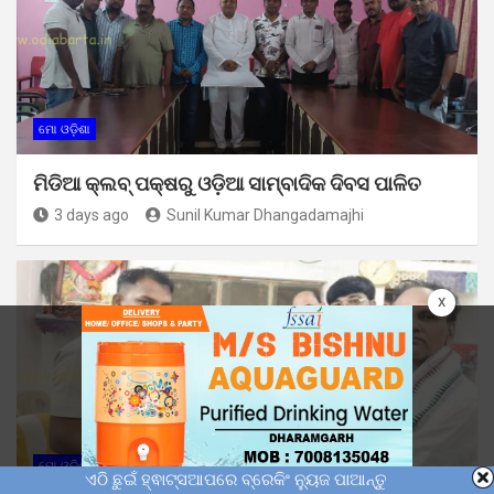
ମୋ ଓଡ଼ିଶା
ମିଡିଆ କ୍ଲବ୍ ପକ୍ଷରୁ ଓଡ଼ିଆ ସାମ୍ବାଦିକ ଦିବସ ପାଳିତ
3 days ago
Sunil Kumar Dhangadamajhi
x
ମୋ ଓଡ଼ିଶା
ଏଠି ଛୁଇଁ ହ୍ଵାଟ୍ସଆପରେ ବ୍ରେକିଂ ନ୍ୟୁଜ ପାଆନ୍ତୁ