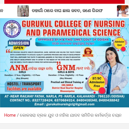
ଛାଲ ଜବତ, ଜଣେ ଗିରଫ
ବିଦ୍ୟାଳୟରସ୍ତରୀୟ ଜ୍ଞାନ ବିଜ୍ଞାନ ମେଳା
Home
କୋକସରା ବ୍ଲକ ଯୁବ ଓ ମହିଳା ଯାଦବ ସମିତିର କର୍ମକର୍ତ୍ତା ଚୟନ