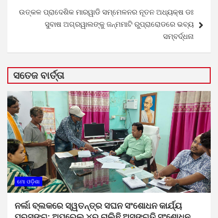
ଉତ୍କଳ ପ୍ରାଦେଶିକ ମାରୱାଡି ସମ୍ମେଳନର ନୂତନ ଅଧ୍ୟକ୍ଷ ଡଃ
ସୁବାଷ ଅଗ୍ରୱାଲଙ୍କୁ ଜନ୍ମମାଟି ରୁପ୍ରାରୋଡରେ ଭବ୍ୟ
ସମ୍ବର୍ଦ୍ଧନା
ସତେଜ ବାର୍ତ୍ତା
ମୋ ଓଡ଼ିଶା
ନର୍ଲା ବ୍ଲକରେ ସ୍ୱତନ୍ତ୍ର ସଘନ ସଂଶୋଧନ କାର୍ଯ୍ୟ
ପ୍ରସଙ୍ଗ: ଅପ୍ରେଲ ୪ରୁ ଚାଲିଛି ଅସଙ୍ଗତି ସଂଶୋଧନ