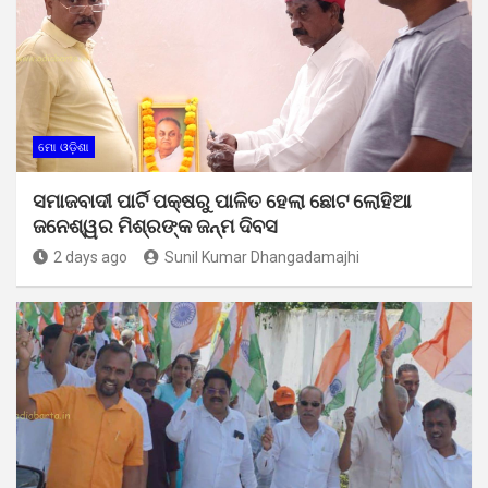
ମୋ ଓଡ଼ିଶା
ସମାଜବାଦୀ ପାର୍ଟି ପକ୍ଷରୁ ପାଳିତ ହେଲା ଛୋଟ ଲୋହିଆ
ଜନେଶ୍ୱର ମିଶ୍ରଙ୍କ ଜନ୍ମ ଦିବସ
2 days ago
Sunil Kumar Dhangadamajhi