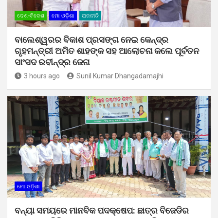
ଦେଶ-ବିଦେଶ
ମୋ ଓଡ଼ିଶା
ରାଜନୀତି
ବାଲେଶ୍ୱରର ବିକାଶ ପ୍ରସଙ୍ଗ ନେଇ କେନ୍ଦ୍ର
ଗୃହମନ୍ତ୍ରୀ ଅମିତ ଶାହଙ୍କ ସହ ଆଲୋଚନା କଲେ ପୂର୍ବତନ
ସାଂସଦ ରବୀନ୍ଦ୍ର ଜେନା
3 hours ago
Sunil Kumar Dhangadamajhi
ମୋ ଓଡ଼ିଶା
ବନ୍ୟା ସମୟରେ ମାନବିକ ପଦକ୍ଷେପ: ଛାତ୍ର ବିଜେଡିର