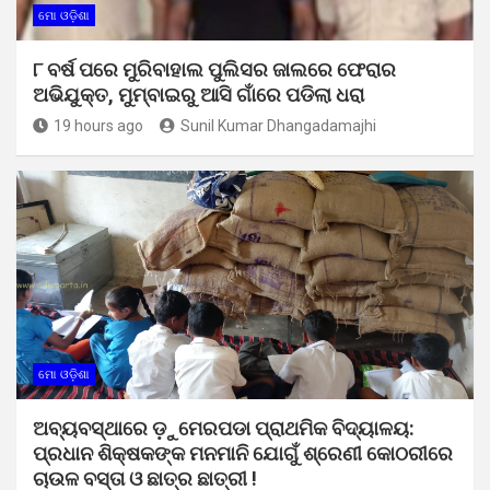
ମୋ ଓଡ଼ିଶା
୮ ବର୍ଷ ପରେ ମୁରିବାହାଲ ପୁଲିସର ଜାଲରେ ଫେରାର
ଅଭିଯୁକ୍ତ, ମୁମ୍ବାଇରୁ ଆସି ଗାଁରେ ପଡିଲା ଧରା
19 hours ago
Sunil Kumar Dhangadamajhi
ମୋ ଓଡ଼ିଶା
ଅବ୍ୟବସ୍ଥାରେ ଡ଼ୁମେରପଡା ପ୍ରାଥମିକ ବିଦ୍ୟାଳୟ:
ପ୍ରଧାନ ଶିକ୍ଷକଙ୍କ ମନମାନି ଯୋଗୁଁ ଶ୍ରେଣୀ କୋଠରୀରେ
ଚାଉଳ ବସ୍ତା ଓ ଛାତ୍ର ଛାତ୍ରୀ !