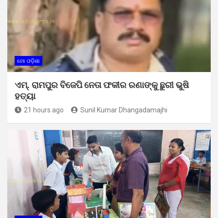
ମୋ ଓଡ଼ିଶା
ଏମ୍. ରାମପୁର ବିଜେପି ନେତା ଫକୀର ରଣାଙ୍କୁ ଛୁରୀ ଭୁଷି
ହତ୍ୟା
21 hours ago
Sunil Kumar Dhangadamajhi