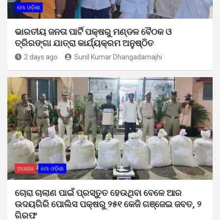
ମୋ ଓଡ଼ିଶା
ଭାରତୀୟ ଜନତା ପାର୍ଟି ପକ୍ଷରୁ ମଣ୍ଡଳ ବୈଠକ ଓ
ତ୍ରିରଙ୍ଗା ଯାତ୍ରା କାର୍ଯ୍ୟକ୍ରମ ଅନୁଷ୍ଠିତ
2 days ago
Sunil Kumar Dhangadamajhi
ଅପରାଧ
ମୋ ଓଡ଼ିଶା
ଚୋରା ଚାଲାଣ ପାଇଁ ପ୍ରସ୍ତୁତ ହେଉଥିବା ବେଳେ ଆର
ଉଦୟଗିରି ପୋଲିସ ପକ୍ଷରୁ ୨୫୧ କେଜି ଗଞ୍ଜେଇ ଜବତ, ୨
ଗିରଫ