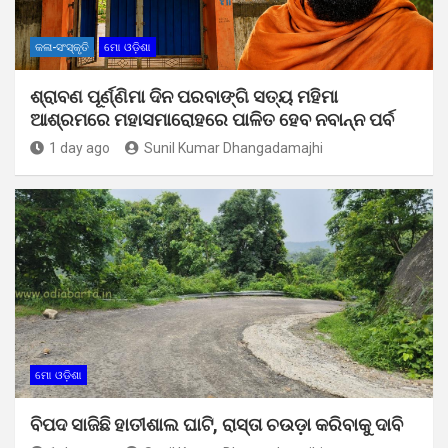
କଳା-ସଂସ୍କୃତି
ମୋ ଓଡ଼ିଶା
ଶ୍ରାବଣ ପୂର୍ଣ୍ଣିମା ଦିନ ପରବାଙ୍ଗି ସତ୍ୟ ମହିମା
ଆଶ୍ରମରେ ମହାସମାରୋହରେ ପାଳିତ ହେବ ନବାନ୍ନ ପର୍ବ
1 day ago
Sunil Kumar Dhangadamajhi
ମୋ ଓଡ଼ିଶା
ବିପଦ ସାଜିଛି ହାତୀଶାଲ ଘାଟି, ରାସ୍ତା ଚଉଡ଼ା କରିବାକୁ ଦାବି