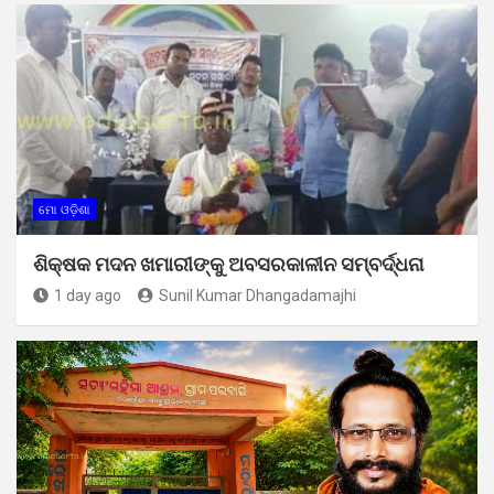
ମୋ ଓଡ଼ିଶା
ଶିକ୍ଷକ ମଦନ ଖମାରୀଙ୍କୁ ଅବସରକାଳୀନ ସମ୍ବର୍ଦ୍ଧନା
1 day ago
Sunil Kumar Dhangadamajhi