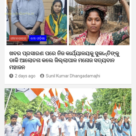
ଜୀବନରଙ୍ଗ
ମୋ ଓଡ଼ିଶା
ଖବର ପ୍ରସାରଣ ପରେ ନିଜ କାର୍ଯ୍ୟାଳୟକୁ ସୁକାନ୍ତିଙ୍କୁ
ଡାକି ଆଲୋଚନା କଲେ ଜିଲ୍ଲାପାଳ ମନୋଜ ସତ୍ୟବାନ
ମହାଜନ
2 days ago
Sunil Kumar Dhangadamajhi