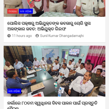
ଅପରାଧ
ମୋ ଓଡ଼ିଶା
ପୋଲିସ ପକ୍ଷରୁ ଅଭିଯୁକ୍ତଙ୍କ କବଜାରୁ ଚୋରି ସୁନା
ଅଳଙ୍କାର ଜବତ: ଅଭିଯୁକ୍ତ ଗିରଫ
11 hours ago
Sunil Kumar Dhangadamajhi
ମୋ ଓଡ଼ିଶା
ନର୍ଲାରେ ୮୦ତମ ସ୍ୱାଧିନତା ଦିବସ ପାଳନ ପାଇଁ ପ୍ରସ୍ତୁତି
ବୈଠକ