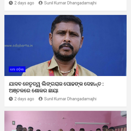
2 days ago
Sunil Kumar Dhangadamajhi
ମୋ ଓଡ଼ିଶା
ଯାଦବ ନେତୃତ୍ୱ ଲିଙ୍ଗରାଜ ପୋଢଙ୍କ ଦେହାନ୍ତ :
ଅଞ୍ଚଳରେ ଶୋକର ଛାୟା
2 days ago
Sunil Kumar Dhangadamajhi