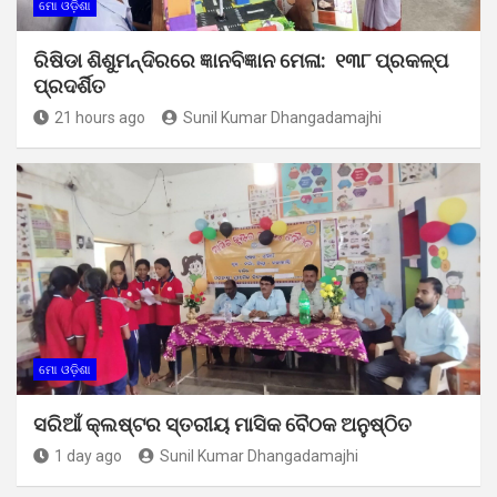
ମୋ ଓଡ଼ିଶା
ରିଷିଡା ଶିଶୁମନ୍ଦିରରେ ଜ୍ଞାନବିଜ୍ଞାନ ମେଳା: ୧୩୮ ପ୍ରକଳ୍ପ
ପ୍ରଦର୍ଶିତ
21 hours ago
Sunil Kumar Dhangadamajhi
ମୋ ଓଡ଼ିଶା
ସରିଆଁ କ୍ଲଷ୍ଟର ସ୍ତରୀୟ ମାସିକ ବୈଠକ ଅନୁଷ୍ଠିତ
1 day ago
Sunil Kumar Dhangadamajhi