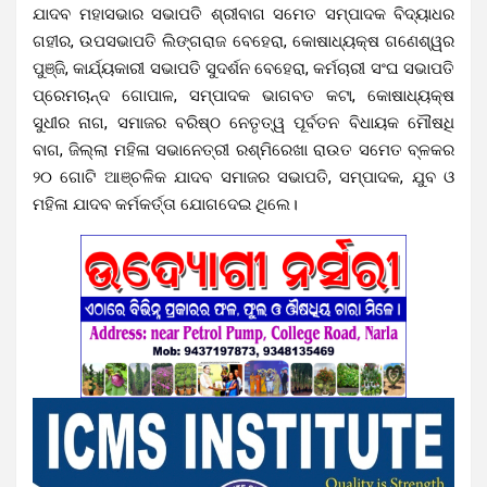
ଯାଦବ ମହାସଭାର ସଭାପତି ଶ୍ରୀବାଗ ସମେତ ସମ୍ପାଦକ ବିଦ୍ୟାଧର
ଗହୀର, ଉପସଭାପତି ଲିଙ୍ଗରାଜ ବେହେରା, କୋଷାଧ୍ୟକ୍ଷ ଗଣେଶ୍ୱର
ପୁଞ୍ଜି, କାର୍ଯ୍ୟକାରୀ ସଭାପତି ସୁଦର୍ଶନ ବେହେରା, କର୍ମଚାରୀ ସଂଘ ସଭାପତି
ପ୍ରେମଚାନ୍ଦ ଗୋପାଳ, ସମ୍ପାଦକ ଭାଗବତ କଟା, କୋଷାଧ୍ୟକ୍ଷ
ସୁଧୀର ନାଗ, ସମାଜର ବରିଷ୍ଠ ନେତୃତ୍ୱ ପୂର୍ବତନ ବିଧାୟକ ମୌଷଧି
ବାଗ, ଜିଲ୍ଲା ମହିଳା ସଭାନେତ୍ରୀ ରଶ୍ମିରେଖା ରାଉତ ସମେତ ବ୍ଳକର
୨୦ ଗୋଟି ଆଞ୍ଚଳିକ ଯାଦବ ସମାଜର ସଭାପତି, ସମ୍ପାଦକ, ଯୁବ ଓ
ମହିଳା ଯାଦବ କର୍ମକର୍ତ୍ତା ଯୋଗଦେଇ ଥିଲେ।