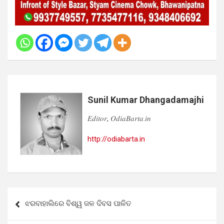
Sunil Kumar Dhangadamajhi
𝐸𝑑𝑖𝑡𝑜𝑟, 𝑂𝑑𝑖𝑎𝐵𝑎𝑟𝑡𝑎.𝑖𝑛
http://odiabarta.in
Post
ଝରବାହାଲିରେ ବିଶ୍ୱ ଜଳ ଦିବସ ପାଳିତ
navigation