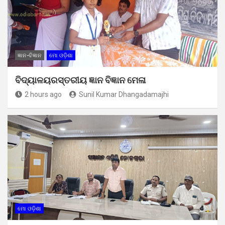
ଜ୍ଞାନ-ବିଜ୍ଞାନ
ମୋ ଓଡ଼ିଶା
ବିଦ୍ୟାଳୟରସ୍ତରୀୟ ଜ୍ଞାନ ବିଜ୍ଞାନ ମେଳା
2 hours ago
Sunil Kumar Dhangadamajhi
ମୋ ଓଡ଼ିଶା