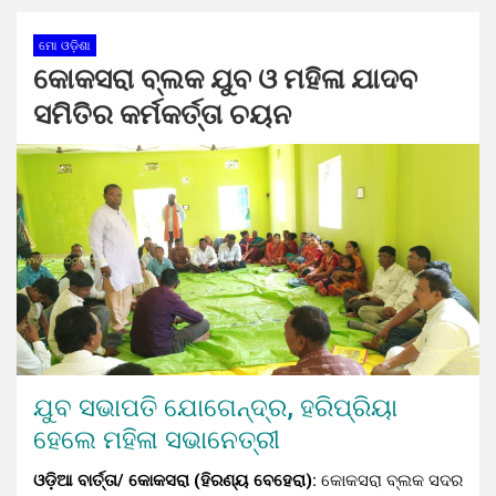
ମୋ ଓଡ଼ିଶା
କୋକସରା ବ୍ଲକ ଯୁବ ଓ ମହିଳା ଯାଦବ
ସମିତିର କର୍ମକର୍ତ୍ତା ଚୟନ
ଯୁବ ସଭାପତି ଯୋଗେନ୍ଦ୍ର, ହରିପ୍ରିୟା
ହେଲେ ମହିଳା ସଭାନେତ୍ରୀ
ଓଡ଼ିଆ ବାର୍ତ୍ତା/ କୋକସରା (ହିରଣ୍ୟ ବେହେରା):
କୋକସରା ବ୍ଲକ ସଦର