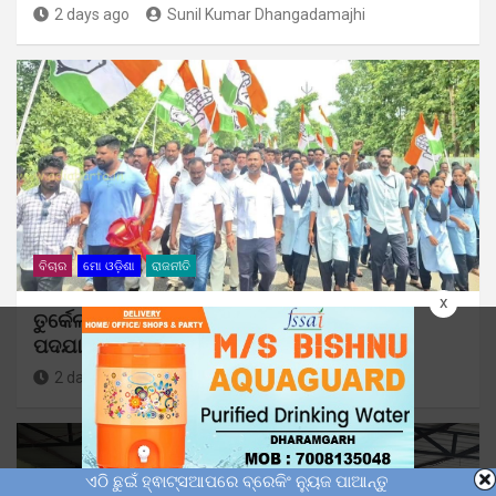
2 days ago
Sunil Kumar Dhangadamajhi
ବିଚାର
ମୋ ଓଡ଼ିଶା
ରାଜନୀତି
x
ତୁର୍କେଲ ବ୍ରିଜ ନିର୍ମାଣ ଦାବିରେ କଂଗ୍ରେସର ବିଶାଳ
ପଦଯାତ୍ରା
2 days ago
Sunil Kumar Dhangadamajhi
ଏଠି ଛୁଇଁ ହ୍ଵାଟ୍ସଆପରେ ବ୍ରେକିଂ ନ୍ୟୁଜ ପାଆନ୍ତୁ