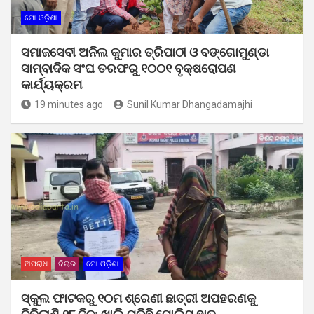
ମୋ ଓଡ଼ିଶା
ସମାଜସେବୀ ଅନିଲ କୁମାର ତ୍ରିପାଠୀ ଓ ବଙ୍ଗୋମୁଣ୍ଡା
ସାମ୍ବାଦିକ ସଂଘ ତରଫରୁ ୧୦୦୧ ବୃକ୍ଷରୋପଣ
କାର୍ଯ୍ୟକ୍ରମ
19 minutes ago
Sunil Kumar Dhangadamajhi
ଅପରାଧ
ବିଚାର
ମୋ ଓଡ଼ିଶା
ସ୍କୁଲ ଫାଟକରୁ ୧୦ମ ଶ୍ରେଣୀ ଛାତ୍ରୀ ଅପହରଣକୁ