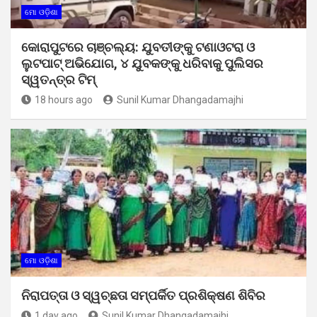
ମୋ ଓଡ଼ିଶା
କୋରାପୁଟରେ ଚାଞ୍ଚଲ୍ୟ: ଯୁବତୀଙ୍କୁ ଟଣାଓଟରା ଓ
ଲୁଟପାଟ୍ ଅଭିଯୋଗ, ୪ ଯୁବକଙ୍କୁ ଧରିବାକୁ ପୁଲିସର
ସ୍ୱତନ୍ତ୍ର ଟିମ୍
18 hours ago
Sunil Kumar Dhangadamajhi
ମୋ ଓଡ଼ିଶା
ନିରାପତ୍ତା ଓ ସ୍ୱଚ୍ଛତା ସମ୍ପର୍କିତ ପ୍ରଶିକ୍ଷଣ ଶିବିର
1 day ago
Sunil Kumar Dhangadamajhi