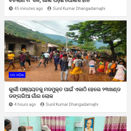
ବିତିଲାଣି ୧୮ ଦିନ; ଖାଲି ପଡ଼ିଛି ପୋଲିସ ହାତ
45 minutes ago
Sunil Kumar Dhangadamajhi
ମୋ ଓଡ଼ିଶା
କୁର୍ଲୀ ପଞ୍ଚାୟତକୁ ମଦମୁକ୍ତ ପାଇଁ ଏକାଠି ହେଲେ ୨୩ଖଣ୍ଡ
ଡଙ୍ଗରିଆ ଗାଁର ଲୋକ
4 hours ago
Sunil Kumar Dhangadamajhi