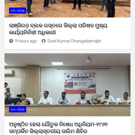
ମୋ ଓଡ଼ିଶା
ଲାଞ୍ଜିଗଡ଼ ବ୍ଲକ ଗସ୍ତରେ ଜିଲ୍ଲା ପରିଷଦ ମୁଖ୍ୟ
କାର୍ଯ୍ୟନିର୍ବାହୀ ଅଧିକାରୀ
9 hours ago
Sunil Kumar Dhangadamajhi
ମୋ ଓଡ଼ିଶା
ଅନୁଷ୍ଠିତ ହେଲା ଯୌତୁକ ନିଷେଧ ଅଧିନିୟମ-୧୯୬୧
ସମ୍ପର୍କିତ ଜିଲ୍ଲାସ୍ତରୀୟ ତାଲିମ ଶିବିର