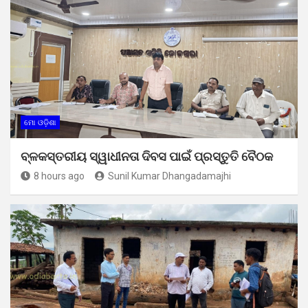
ମୋ ଓଡ଼ିଶା
ବ୍ଳକସ୍ତରୀୟ ସ୍ୱାଧୀନତା ଦିବସ ପାଇଁ ପ୍ରସ୍ତୁତି ବୈଠକ
8 hours ago
Sunil Kumar Dhangadamajhi