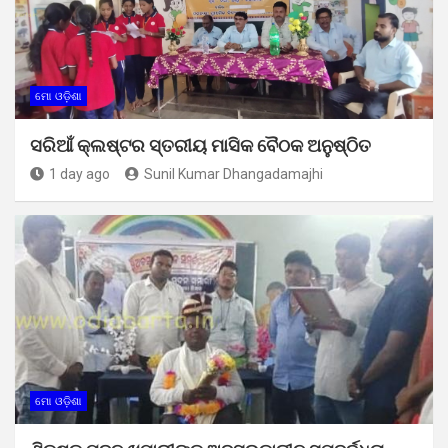
ମୋ ଓଡ଼ିଶା
ସରିଆଁ କ୍ଲଷ୍ଟର ସ୍ତରୀୟ ମାସିକ ବୈଠକ ଅନୁଷ୍ଠିତ
1 day ago
Sunil Kumar Dhangadamajhi
ମୋ ଓଡ଼ିଶା