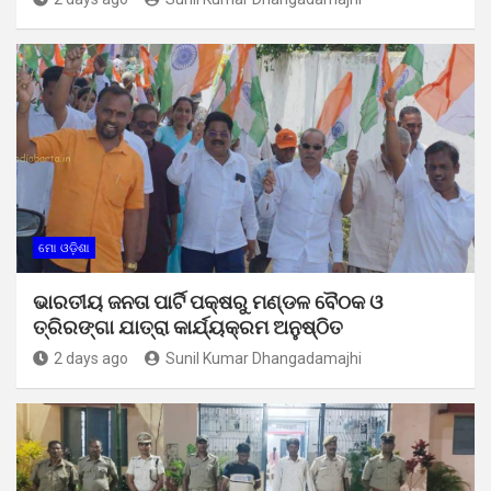
ମୋ ଓଡ଼ିଶା
ଭାରତୀୟ ଜନତା ପାର୍ଟି ପକ୍ଷରୁ ମଣ୍ଡଳ ବୈଠକ ଓ
ତ୍ରିରଙ୍ଗା ଯାତ୍ରା କାର୍ଯ୍ୟକ୍ରମ ଅନୁଷ୍ଠିତ
2 days ago
Sunil Kumar Dhangadamajhi