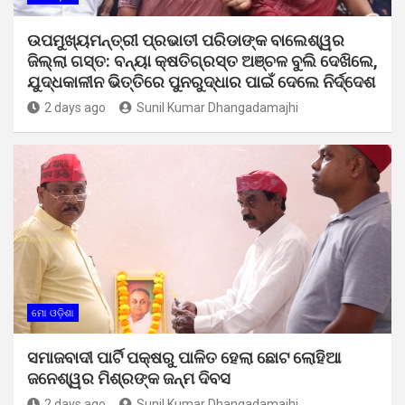
ଉପମୁଖ୍ୟମନ୍ତ୍ରୀ ପ୍ରଭାତୀ ପରିଡାଙ୍କ ବାଲେଶ୍ୱର
ଜିଲ୍ଲା ଗସ୍ତ: ବନ୍ୟା କ୍ଷତିଗ୍ରସ୍ତ ଅଞ୍ଚଳ ବୁଲି ଦେଖିଲେ,
ଯୁଦ୍ଧକାଳୀନ ଭିତ୍ତିରେ ପୁନରୁଦ୍ଧାର ପାଇଁ ଦେଲେ ନିର୍ଦ୍ଦେଶ
2 days ago
Sunil Kumar Dhangadamajhi
ମୋ ଓଡ଼ିଶା
ସମାଜବାଦୀ ପାର୍ଟି ପକ୍ଷରୁ ପାଳିତ ହେଲା ଛୋଟ ଲୋହିଆ
ଜନେଶ୍ୱର ମିଶ୍ରଙ୍କ ଜନ୍ମ ଦିବସ
2 days ago
Sunil Kumar Dhangadamajhi