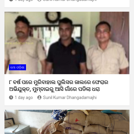
ମୋ ଓଡ଼ିଶା
୮ ବର୍ଷ ପରେ ମୁରିବାହାଲ ପୁଲିସର ଜାଲରେ ଫେରାର
ଅଭିଯୁକ୍ତ, ମୁମ୍ବାଇରୁ ଆସି ଗାଁରେ ପଡିଲା ଧରା
1 day ago
Sunil Kumar Dhangadamajhi