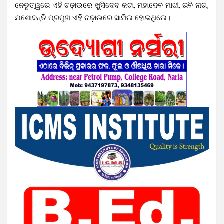
ନେତୃତ୍ୱରେ ଏହି ଚଢ଼ାଉରେ ଖୁସିଦେବ କଟା, ମହାଦେବ ମାଝୀ, ରବି ନାଗ,
ଯଶୋବନ୍ତି ପ୍ରମୁଖ ଏହି ଚଢ଼ାଉରେ ସାମିଲ ହୋଇଥିଲେ।