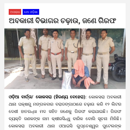
ଅପରାଧ
ମୋ ଓଡ଼ିଶା
ଅବକାରୀ ବିଭାଗର ଚଢ଼ାଉ, ଜଣେ ଗିରଫ
ଓଡ଼ିଆ ବାର୍ତ୍ତା/ କୋକସରା (ହିରଣ୍ୟ ବେହେରା):
କୋକସରା ଅବକାରୀ
ଥାନା ପକ୍ଷରୁ ମଙ୍ଗଳବାର ବରାଡଙ୍ଗାଠାରେ ଚଢ଼ାଉ କରି ୧୨ ଲିଟର
ଦେଶୀ ହାତରନ୍ଧା ମଦ ସହିତ ଜଣେକୁ ଗିରଫ କରାଯାଇଛି। ଗିରଫ
ବ୍ୟକ୍ତି ଜଣକଙ୍କ ନାମ କ୍ଷୀରସିନ୍ଧୁ ବାରିକ ବୋଲି ସୂଚନା ମିଳିଛି।
କୋକସରା ଅବକାରୀ ଥାନା ଓଆଇସି ଗୁପ୍ତେଶ୍ୱର ପୁଟେଲଙ୍କ