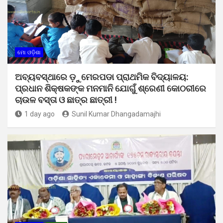
ମୋ ଓଡ଼ିଶା
ଅବ୍ୟବସ୍ଥାରେ ଡ଼ୁମେରପଡା ପ୍ରାଥମିକ ବିଦ୍ୟାଳୟ:
ପ୍ରଧାନ ଶିକ୍ଷକଙ୍କ ମନମାନି ଯୋଗୁଁ ଶ୍ରେଣୀ କୋଠରୀରେ
ଚାଉଳ ବସ୍ତା ଓ ଛାତ୍ର ଛାତ୍ରୀ !
1 day ago
Sunil Kumar Dhangadamajhi