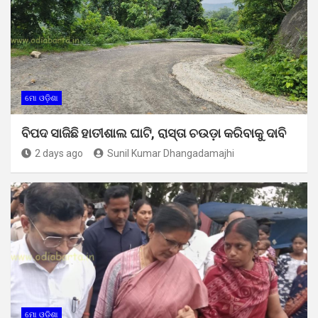
ମୋ ଓଡ଼ିଶା
ବିପଦ ସାଜିଛି ହାତୀଶାଲ ଘାଟି, ରାସ୍ତା ଚଉଡ଼ା କରିବାକୁ ଦାବି
2 days ago
Sunil Kumar Dhangadamajhi
ମୋ ଓଡ଼ିଶା