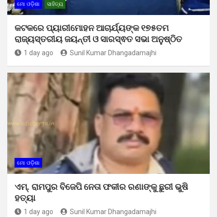
ମୋ ଓଡ଼ିଶା
ସାହିତ୍ୟ
କଟକରେ ପ୍ୟାରୀମୋହନ ଆଚାର୍ଯ୍ୟଙ୍କ ୧୭୫ତମ
ରାଜ୍ୟସ୍ତରୀୟ ଜୟନ୍ତୀ ଓ ସାରସ୍ଵତ ସଭା ଅନୁଷ୍ଠିତ
1 day ago
Sunil Kumar Dhangadamajhi
ମୋ ଓଡ଼ିଶା
ଏମ୍. ରାମପୁର ବିଜେପି ନେତା ଫକୀର ରଣାଙ୍କୁ ଛୁରୀ ଭୁଷି
ହତ୍ୟା
1 day ago
Sunil Kumar Dhangadamajhi