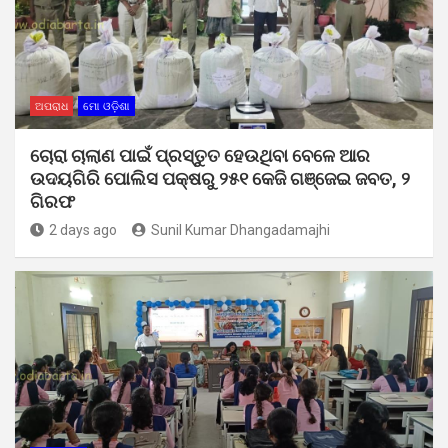
ଅପରାଧ
ମୋ ଓଡ଼ିଶା
ଚୋରା ଚାଲାଣ ପାଇଁ ପ୍ରସ୍ତୁତ ହେଉଥିବା ବେଳେ ଆର
ଉଦୟଗିରି ପୋଲିସ ପକ୍ଷରୁ ୨୫୧ କେଜି ଗଞ୍ଜେଇ ଜବତ, ୨
ଗିରଫ
2 days ago
Sunil Kumar Dhangadamajhi