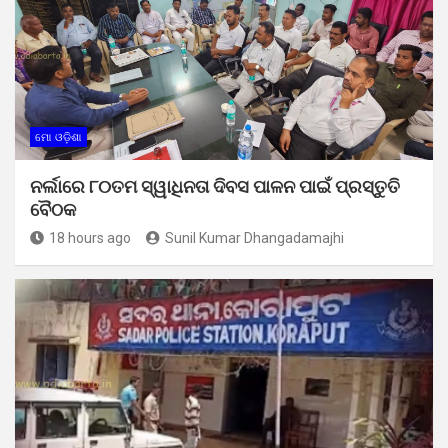
ମୋ ଓଡ଼ିଶା
ନର୍ଲାରେ ୮୦ତମ ସ୍ୱାଧିନତା ଦିବସ ପାଳନ ପାଇଁ ପ୍ରସ୍ତୁତି
ବୈଠକ
18 hours ago
Sunil Kumar Dhangadamajhi