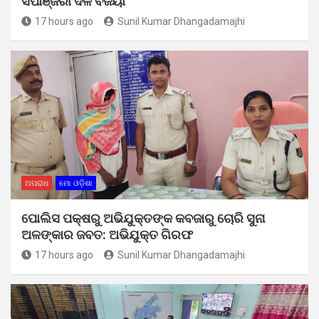
ସିପାଞ୍ଜିରୀ ଦଳ ବିଜୟୀ
17 hours ago
Sunil Kumar Dhangadamajhi
ଅପରାଧ
ମୋ ଓଡ଼ିଶା
ପୋଲିସ ପକ୍ଷରୁ ଅଭିଯୁକ୍ତଙ୍କ କବଜାରୁ ଚୋରି ସୁନା
ଅଳଙ୍କାର ଜବତ: ଅଭିଯୁକ୍ତ ଗିରଫ
17 hours ago
Sunil Kumar Dhangadamajhi