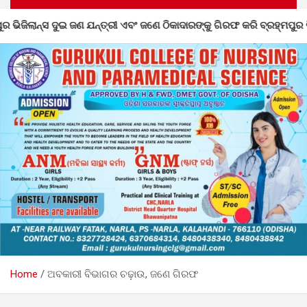
ରଙ୍କୁ ଗିରଫ କରି ବ୍ରହ୍ମପୁର ଭିଜିଲାନ୍ସ କୋର୍ଟ ଚାଲାଣ
ଉତ୍କ
Home
ଅବକାରୀ ବିଭାଗର ଚଢ଼ାଉ, ଜଣେ ଗିରଫ