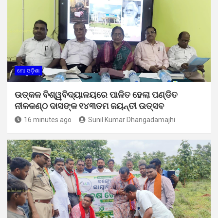
ମୋ ଓଡ଼ିଶା
ଉତ୍କଳ ବିଶ୍ୱବିଦ୍ୟାଳୟରେ ପାଳିତ ହେଲା ପଣ୍ଡିତ
ନୀଳକଣ୍ଠ ଦାସଙ୍କ ୧୪୩ତମ ଜୟନ୍ତୀ ଉତ୍ସବ
16 minutes ago
Sunil Kumar Dhangadamajhi