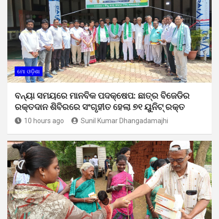
ମୋ ଓଡ଼ିଶା
ବନ୍ୟା ସମୟରେ ମାନବିକ ପଦକ୍ଷେପ: ଛାତ୍ର ବିଜେଡିର
ରକ୍ତଦାନ ଶିବିରରେ ସଂଗୃହୀତ ହେଲା ୭୧ ୟୁନିଟ୍ ରକ୍ତ
10 hours ago
Sunil Kumar Dhangadamajhi