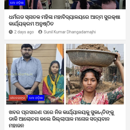
ମୋ ଓଡ଼ିଶା
ଧର୍ମଗଡ ସ୍ନାତକ ମହିଳା ମହାବିଦ୍ୟାଳୟରେ ଆତ୍ମ ସୁରକ୍ଷା
କାର୍ଯ୍ୟକ୍ରମ ଅନୁଷ୍ଠିତ
2 days ago
Sunil Kumar Dhangadamajhi
ଜୀବନରଙ୍ଗ
ମୋ ଓଡ଼ିଶା
ଖବର ପ୍ରସାରଣ ପରେ ନିଜ କାର୍ଯ୍ୟାଳୟକୁ ସୁକାନ୍ତିଙ୍କୁ
ଡାକି ଆଲୋଚନା କଲେ ଜିଲ୍ଲାପାଳ ମନୋଜ ସତ୍ୟବାନ
ମହାଜନ