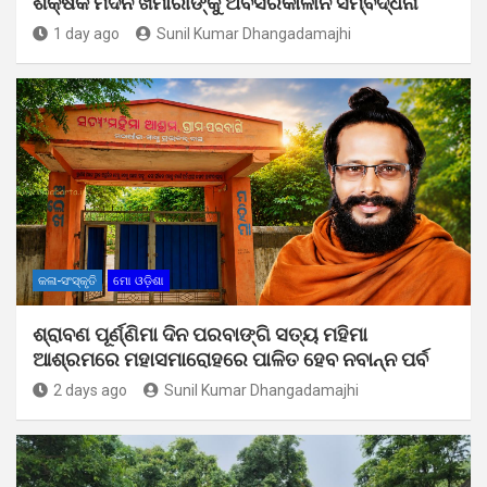
ଶିକ୍ଷକ ମଦନ ଖମାରୀଙ୍କୁ ଅବସରକାଳୀନ ସମ୍ବର୍ଦ୍ଧନା
1 day ago
Sunil Kumar Dhangadamajhi
କଳା-ସଂସ୍କୃତି
ମୋ ଓଡ଼ିଶା
ଶ୍ରାବଣ ପୂର୍ଣ୍ଣିମା ଦିନ ପରବାଙ୍ଗି ସତ୍ୟ ମହିମା
ଆଶ୍ରମରେ ମହାସମାରୋହରେ ପାଳିତ ହେବ ନବାନ୍ନ ପର୍ବ
2 days ago
Sunil Kumar Dhangadamajhi