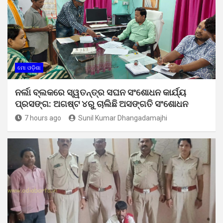
ମୋ ଓଡ଼ିଶା
ନର୍ଲା ବ୍ଲକରେ ସ୍ୱତନ୍ତ୍ର ସଘନ ସଂଶୋଧନ କାର୍ଯ୍ୟ
ପ୍ରସଙ୍ଗ: ଅଗଷ୍ଟ ୪ରୁ ଚାଲିଛି ଅସଙ୍ଗତି ସଂଶୋଧନ
7 hours ago
Sunil Kumar Dhangadamajhi