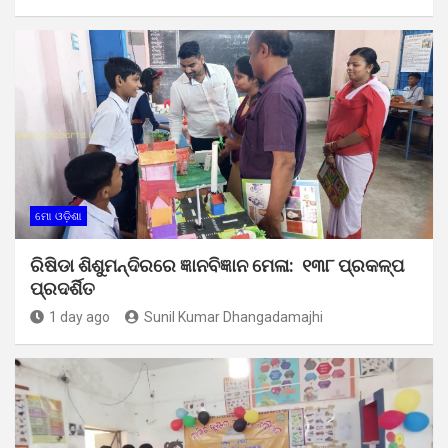
ମୋ ଓଡ଼ିଶା
ରିଷିଡା ଶିଶୁମନ୍ଦିରରେ ଜ୍ଞାନବିଜ୍ଞାନ ମେଳା: ୧୩୮ ପ୍ରକଳ୍ପ
ପ୍ରଦର୍ଶିତ
1 day ago
Sunil Kumar Dhangadamajhi