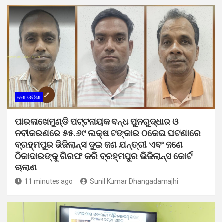
ମୋ ଓଡ଼ିଶା
ପାରଳାଖେମୁଣ୍ଡି ପଟ୍ଟନାୟକ ବନ୍ଧ ପୁନରୁଦ୍ଧାର ଓ
ନବୀକରଣରେ ୫୫.୬୯ ଲକ୍ଷ ଟଙ୍କାର ଠକେଇ ଘଟଣାରେ
ବ୍ରହ୍ମପୁର ଭିଜିଲାନ୍ସ ଦୁଇ ଜଣ ଯନ୍ତ୍ରୀ ଏବଂ ଜଣେ
ଠିକାଦାରଙ୍କୁ ଗିରଫ କରି ବ୍ରହ୍ମପୁର ଭିଜିଲାନ୍ସ କୋର୍ଟ
ଚାଲାଣ
11 minutes ago
Sunil Kumar Dhangadamajhi