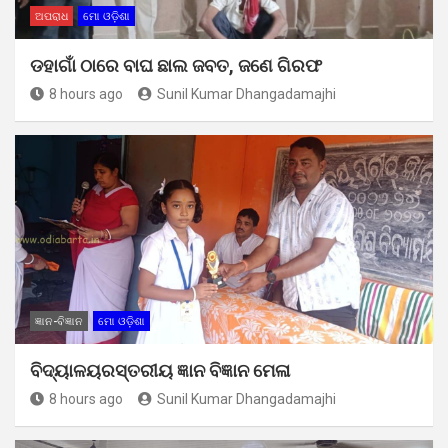
ଅପରାଧ
ମୋ ଓଡ଼ିଶା
ଡହାଗାଁ ଠାରେ ବାଘ ଛାଲ ଜବତ, ଜଣେ ଗିରଫ
8 hours ago
Sunil Kumar Dhangadamajhi
ଜ୍ଞାନ-ବିଜ୍ଞାନ
ମୋ ଓଡ଼ିଶା
ବିଦ୍ୟାଳୟରସ୍ତରୀୟ ଜ୍ଞାନ ବିଜ୍ଞାନ ମେଳା
8 hours ago
Sunil Kumar Dhangadamajhi