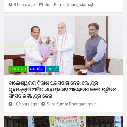
9 hours ago
Sunil Kumar Dhangadamajhi
ଦେଶ-ବିଦେଶ
ମୋ ଓଡ଼ିଶା
ରାଜନୀତି
ବାଲେଶ୍ୱରର ବିକାଶ ପ୍ରସଙ୍ଗ ନେଇ କେନ୍ଦ୍ର
ଗୃହମନ୍ତ୍ରୀ ଅମିତ ଶାହଙ୍କ ସହ ଆଲୋଚନା କଲେ ପୂର୍ବତନ
ସାଂସଦ ରବୀନ୍ଦ୍ର ଜେନା
10 hours ago
Sunil Kumar Dhangadamajhi