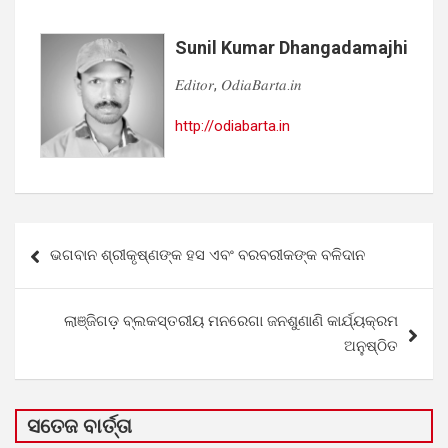
Sunil Kumar Dhangadamajhi
𝐸𝑑𝑖𝑡𝑜𝑟, 𝑂𝑑𝑖𝑎𝐵𝑎𝑟𝑡𝑎.𝑖𝑛
http://odiabarta.in
Post
ଭଗବାନ ଶ୍ରୀକୃଷ୍ଣଙ୍କ ହସ ଏବଂ ବରବରୀକଙ୍କ ବଳିଦାନ
navigation
ଲାଞ୍ଜିଗଡ଼ ବ୍ଲକସ୍ତରୀୟ ମନରେଗା ଜନଶୁଣାଣି କାର୍ଯ୍ୟକ୍ରମ
ଅନୁଷ୍ଠିତ
ସତେଜ ବାର୍ତ୍ତା