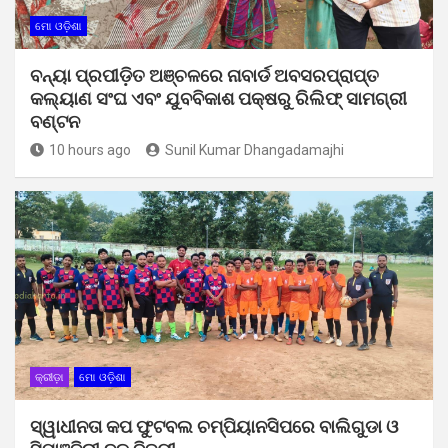
ମୋ ଓଡ଼ିଶା
ବନ୍ୟା ପ୍ରପୀଡ଼ିତ ଅଞ୍ଚଳରେ ନାବାର୍ଡ ଅବସରପ୍ରାପ୍ତ
କଲ୍ୟାଣ ସଂଘ ଏବଂ ଯୁବବିକାଶ ପକ୍ଷରୁ ରିଲିଫ୍ ସାମଗ୍ରୀ
ବଣ୍ଟନ
10 hours ago
Sunil Kumar Dhangadamajhi
କ୍ରୀଡ଼ା
ମୋ ଓଡ଼ିଶା
ସ୍ୱାଧୀନତା କପ ଫୁଟବଲ ଚମ୍ପିୟାନସିପରେ ବାଲିଗୁଡା ଓ