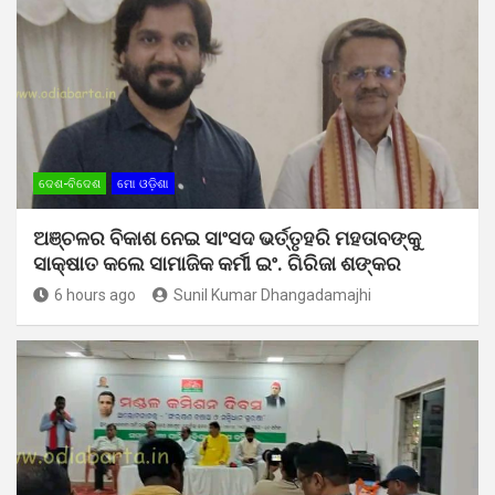
ଦେଶ-ବିଦେଶ
ମୋ ଓଡ଼ିଶା
ଅଞ୍ଚଳର ବିକାଶ ନେଇ ସାଂସଦ ଭର୍ତ୍ତୃହରି ମହତାବଙ୍କୁ
ସାକ୍ଷାତ କଲେ ସାମାଜିକ କର୍ମୀ ଇଂ. ଗିରିଜା ଶଙ୍କର
6 hours ago
Sunil Kumar Dhangadamajhi