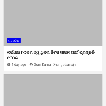
ମୋ ଓଡ଼ିଶା
ନର୍ଲାରେ ୮୦ତମ ସ୍ୱାଧିନତା ଦିବସ ପାଳନ ପାଇଁ ପ୍ରସ୍ତୁତି
ବୈଠକ
1 day ago
Sunil Kumar Dhangadamajhi