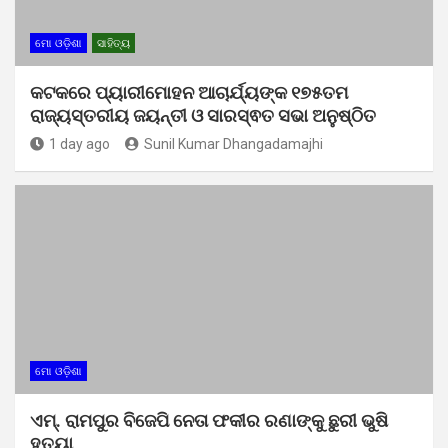
ମୋ ଓଡ଼ିଶା
ସାହିତ୍ୟ
କଟକରେ ପ୍ୟାରୀମୋହନ ଆଚାର୍ଯ୍ୟଙ୍କ ୧୭୫ତମ
ରାଜ୍ୟସ୍ତରୀୟ ଜୟନ୍ତୀ ଓ ସାରସ୍ଵତ ସଭା ଅନୁଷ୍ଠିତ
1 day ago
Sunil Kumar Dhangadamajhi
ମୋ ଓଡ଼ିଶା
ଏମ୍. ରାମପୁର ବିଜେପି ନେତା ଫକୀର ରଣାଙ୍କୁ ଛୁରୀ ଭୁଷି
ହତ୍ୟା