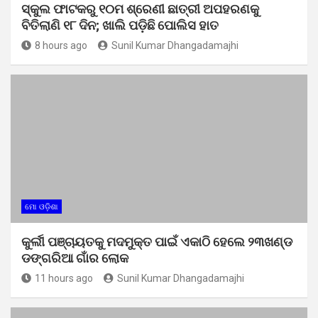
ସ୍କୁଲ ଫାଟକରୁ ୧୦ମ ଶ୍ରେଣୀ ଛାତ୍ରୀ ଅପହରଣକୁ
ବିତିଲାଣି ୧୮ ଦିନ; ଖାଲି ପଡ଼ିଛି ପୋଲିସ ହାତ
8 hours ago
Sunil Kumar Dhangadamajhi
ମୋ ଓଡ଼ିଶା
କୁର୍ଲୀ ପଞ୍ଚାୟତକୁ ମଦମୁକ୍ତ ପାଇଁ ଏକାଠି ହେଲେ ୨୩ଖଣ୍ଡ
ଡଙ୍ଗରିଆ ଗାଁର ଲୋକ
11 hours ago
Sunil Kumar Dhangadamajhi