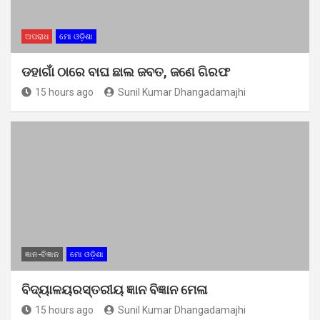
ଅପରାଧ
ମୋ ଓଡ଼ିଶା
ଡହାଗାଁ ଠାରେ ବାଘ ଛାଲ ଜବତ, ଜଣେ ଗିରଫ
15 hours ago
Sunil Kumar Dhangadamajhi
ଜ୍ଞାନ-ବିଜ୍ଞାନ
ମୋ ଓଡ଼ିଶା
ବିଦ୍ୟାଳୟରସ୍ତରୀୟ ଜ୍ଞାନ ବିଜ୍ଞାନ ମେଳା
15 hours ago
Sunil Kumar Dhangadamajhi