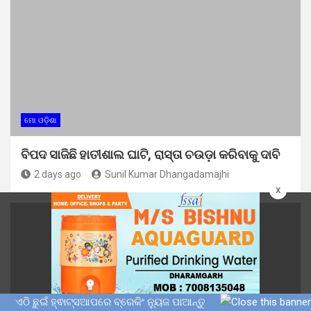
ମୋ ଓଡ଼ିଶା
ବିପଦ ସାଜିଛି ହାତୀଶାଲ ଘାଟି, ରାସ୍ତା ଚଉଡ଼ା କରିବାକୁ ଦାବି
2 days ago
Sunil Kumar Dhangadamajhi
x
ଏଠି ଛୁଇଁ ହ୍ଵାଟ୍ସଆପରେ ବ୍ରେକିଂ ନ୍ୟୁଜ ପାଆନ୍ତୁ