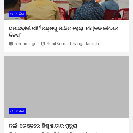
ମୋ ଓଡ଼ିଶା
ସମାଜବାଦୀ ପାର୍ଟି ପକ୍ଷରୁ ପାଳିତ ହେଲା ‘ମଣ୍ଡଳ କମିଶନ
ଦିବସ’
6 hours ago
Sunil Kumar Dhangadamajhi
ମୋ ଓଡ଼ିଶା
ନର୍ଲା ରେଞ୍ଜରେ ଶିଶୁ ହାତୀର ମୃତ୍ୟୁ