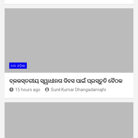
ମୋ ଓଡ଼ିଶା
ବ୍ଳକସ୍ତରୀୟ ସ୍ୱାଧୀନତା ଦିବସ ପାଇଁ ପ୍ରସ୍ତୁତି ବୈଠକ
15 hours ago
Sunil Kumar Dhangadamajhi