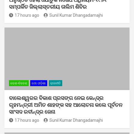
ସମ୍ପର୍କିତ ଜିଲ୍ଲାସ୍ତରୀୟ ତାଲିମ ଶିବିର
17 hours ago
Sunil Kumar Dhangadamajhi
ଦେଶ-ବିଦେଶ
ମୋ ଓଡ଼ିଶା
ରାଜନୀତି
ବାଲେଶ୍ୱରର ବିକାଶ ପ୍ରସଙ୍ଗ ନେଇ କେନ୍ଦ୍ର
ଗୃହମନ୍ତ୍ରୀ ଅମିତ ଶାହଙ୍କ ସହ ଆଲୋଚନା କଲେ ପୂର୍ବତନ
ସାଂସଦ ରବୀନ୍ଦ୍ର ଜେନା
17 hours ago
Sunil Kumar Dhangadamajhi