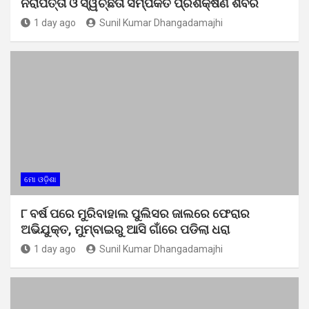
ନିରାପତ୍ତା ଓ ସ୍ୱଚ୍ଛତା ସମ୍ପର୍କିତ ପ୍ରଶିକ୍ଷଣ ଶିବିର
1 day ago
Sunil Kumar Dhangadamajhi
ମୋ ଓଡ଼ିଶା
୮ ବର୍ଷ ପରେ ମୁରିବାହାଲ ପୁଲିସର ଜାଲରେ ଫେରାର
ଅଭିଯୁକ୍ତ, ମୁମ୍ବାଇରୁ ଆସି ଗାଁରେ ପଡିଲା ଧରା
1 day ago
Sunil Kumar Dhangadamajhi