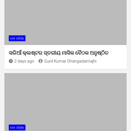
ମୋ ଓଡ଼ିଶା
ସରିଆଁ କ୍ଲଷ୍ଟର ସ୍ତରୀୟ ମାସିକ ବୈଠକ ଅନୁଷ୍ଠିତ
2 days ago
Sunil Kumar Dhangadamajhi
ମୋ ଓଡ଼ିଶା