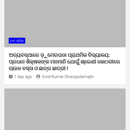
ମୋ ଓଡ଼ିଶା
ଅବ୍ୟବସ୍ଥାରେ ଡ଼ୁମେରପଡା ପ୍ରାଥମିକ ବିଦ୍ୟାଳୟ:
ପ୍ରଧାନ ଶିକ୍ଷକଙ୍କ ମନମାନି ଯୋଗୁଁ ଶ୍ରେଣୀ କୋଠରୀରେ
ଚାଉଳ ବସ୍ତା ଓ ଛାତ୍ର ଛାତ୍ରୀ !
1 day ago
Sunil Kumar Dhangadamajhi