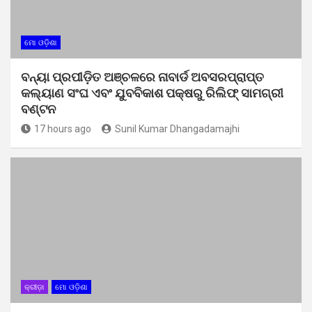
ମୋ ଓଡ଼ିଶା
ବନ୍ୟା ପ୍ରପୀଡ଼ିତ ଅଞ୍ଚଳରେ ନାବାର୍ଡ ଅବସରପ୍ରାପ୍ତ
କଲ୍ୟାଣ ସଂଘ ଏବଂ ଯୁବବିକାଶ ପକ୍ଷରୁ ରିଲିଫ୍ ସାମଗ୍ରୀ
ବଣ୍ଟନ
17 hours ago
Sunil Kumar Dhangadamajhi
କ୍ରୀଡ଼ା
ମୋ ଓଡ଼ିଶା