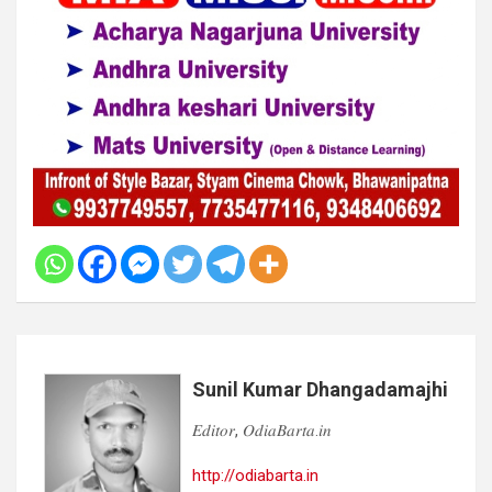
Sunil Kumar Dhangadamajhi
𝐸𝑑𝑖𝑡𝑜𝑟, 𝑂𝑑𝑖𝑎𝐵𝑎𝑟𝑡𝑎.𝑖𝑛
http://odiabarta.in