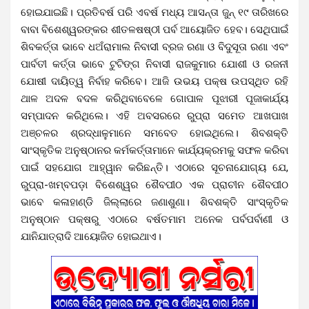
ହୋଇଯାଇଛି। ପ୍ରତିବର୍ଷ ପରି ଏବର୍ଷ ମଧ୍ୟ ଆସନ୍ତା ଜୁନ୍ ୧୯ ତାରିଖରେ
ବାବା ବିଶେଶ୍ୱରଙ୍କର ଶୀତଳଷଷ୍ଠୀ ପର୍ବ ଆୟୋଜିତ ହେବ। ସେଥିପାଇଁ
ଶିବକର୍ତ୍ତା ଭାବେ ଧଅଁରାମାଲ ନିବାସୀ ବ୍ରଜ ରଣା ଓ ବିଦୁସୂତା ରଣା ଏବଂ
ପାର୍ବତୀ କର୍ତ୍ତା ଭାବେ ଟୁଟିଙ୍ଗ ନିବାସୀ ରାଜକୁମାର ଯୋଶୀ ଓ ରଜନୀ
ଯୋଷୀ ଦାୟିତ୍ୱ ନିର୍ବାହ କରିବେ। ଆଜି ଉଭୟ ପକ୍ଷ ଉପସ୍ଥିତ ରହି
ଥାଳ ଅଦଳ ବଦଳ କରିଥିବାବେଳେ ଗୋପାଳ ପୂଝାରୀ ପୂଜାକାର୍ଯ୍ୟ
ସମ୍ପାଦନ କରିଥିଲେ। ଏହି ଅବସରରେ ରୁପ୍ରା ସମେତ ଆଖପାଖ
ଅଞ୍ଚଳର ଶ୍ରଦ୍ଧାଳୁମାନେ ସମବେତ ହୋଇଥିଲେ। ଶିବଶକ୍ତି
ସାଂସ୍କୃତିକ ଅନୁଷ୍ଠାନର କର୍ମକର୍ତ୍ତାମାନେ କାର୍ଯ୍ୟକ୍ରମକୁ ସଫଳ କରିବା
ପାଇଁ ସହଯୋଗ ଆହ୍ୱାନ କରିଛନ୍ତି। ଏଠାରେ ସୂଚନାଯୋଗ୍ୟ ଯେ,
ରୁପ୍ରା-ଖମ୍ବପଡ଼ା ବିଶେଶ୍ୱର ଶୈବପୀଠ ଏକ ପ୍ରାଚୀନ ଶୈବପୀଠ
ଭାବେ କଳାହାଣ୍ଡି ଜିଲ୍ଲାରେ ଜଣାଶୁଣା। ଶିବଶକ୍ତି ସାଂସ୍କୃତିକ
ଅନୁଷ୍ଠାନ ପକ୍ଷରୁ ଏଠାରେ ବର୍ଷତମାମ ଅନେକ ପର୍ବପର୍ବାଣୀ ଓ
ଯାନିଯାତ୍ରାଦି ଆୟୋଜିତ ହୋଇଥାଏ।