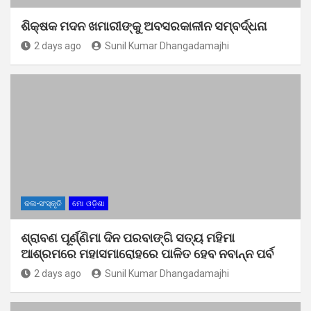
ଶିକ୍ଷକ ମଦନ ଖମାରୀଙ୍କୁ ଅବସରକାଳୀନ ସମ୍ବର୍ଦ୍ଧନା
2 days ago
Sunil Kumar Dhangadamajhi
କଳା-ସଂସ୍କୃତି
ମୋ ଓଡ଼ିଶା
ଶ୍ରାବଣ ପୂର୍ଣ୍ଣିମା ଦିନ ପରବାଙ୍ଗି ସତ୍ୟ ମହିମା
ଆଶ୍ରମରେ ମହାସମାରୋହରେ ପାଳିତ ହେବ ନବାନ୍ନ ପର୍ବ
2 days ago
Sunil Kumar Dhangadamajhi