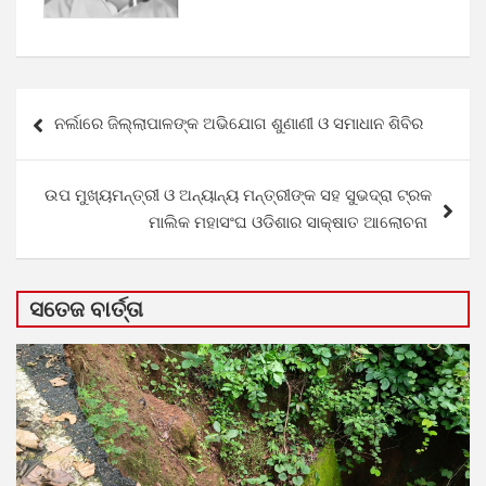
Post
ନର୍ଲାରେ ଜିଲ୍ଲାପାଳଙ୍କ ଅଭିଯୋଗ ଶୁଣାଣୀ ଓ ସମାଧାନ ଶିବିର
navigation
ଉପ ମୁଖ୍ୟମନ୍ତ୍ରୀ ଓ ଅନ୍ୟାନ୍ୟ ମନ୍ତ୍ରୀଙ୍କ ସହ ସୁଭଦ୍ରା ଟ୍ରକ
ମାଲିକ ମହାସଂଘ ଓଡିଶାର ସାକ୍ଷାତ ଆଲୋଚନା
ସତେଜ ବାର୍ତ୍ତା