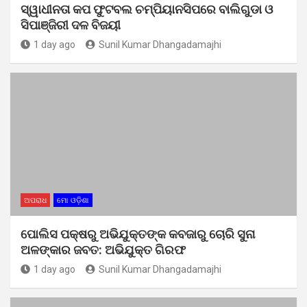
ସ୍ୱାଧୀନତା କପ ଫୁଟବଲ ଚମ୍ପିୟାନସିପରେ ବାଲିଗୁଡା ଓ
ସିପାଞ୍ଜିରୀ ଦଳ ବିଜୟୀ
1 day ago
Sunil Kumar Dhangadamajhi
ଅପରାଧ
ମୋ ଓଡ଼ିଶା
ପୋଲିସ ପକ୍ଷରୁ ଅଭିଯୁକ୍ତଙ୍କ କବଜାରୁ ଚୋରି ସୁନା
ଅଳଙ୍କାର ଜବତ: ଅଭିଯୁକ୍ତ ଗିରଫ
1 day ago
Sunil Kumar Dhangadamajhi