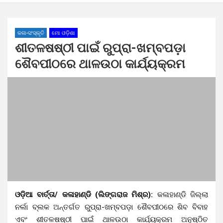
କଳା-ସଂସ୍କୃତି
ମୋ ଓଡ଼ିଶା
ଶୀତଳଷଷ୍ଠୀ ପାଇଁ ରୁପ୍ରା-ଖମ୍ବପଡ଼ା
ଶୈବପୀଠରେ ଥାଳଉଠା କାର୍ଯ୍ୟକ୍ରମ
ଓଡ଼ିଆ ବାର୍ତ୍ତା/ କଳାହାଣ୍ଡି (ଲିଙ୍ଗରାଜ ମିଶ୍ର):
କଳାହାଣ୍ଡି ଜିଲ୍ଲା
ନର୍ଲା ବ୍ଲକ ଅନ୍ତର୍ଗତ ରୁପ୍ରା-ଖମ୍ବପଡ଼ା ଶୈବପୀଠରେ ଶିବ ବିବାହ
ଏବଂ ଶୀତଳଷଷ୍ଠୀ ପାଇଁ ଥାଳଉଠା କାର୍ଯ୍ୟକ୍ରମ ଅନୁଷ୍ଠିତ