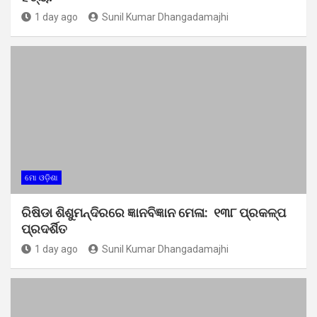
1 day ago
Sunil Kumar Dhangadamajhi
ମୋ ଓଡ଼ିଶା
ରିଷିଡା ଶିଶୁମନ୍ଦିରରେ ଜ୍ଞାନବିଜ୍ଞାନ ମେଳା: ୧୩୮ ପ୍ରକଳ୍ପ
ପ୍ରଦର୍ଶିତ
1 day ago
Sunil Kumar Dhangadamajhi