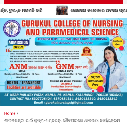
 ଦାବି
କୋକସରା କଲେଜରେ ଅବସର ପ୍ରାପ୍ତ କର୍ମଚାରୀଙ୍କୁ ବିଦାୟ
Home
ଶୀତଳଷଷ୍ଠୀ ପାଇଁ ରୁପ୍ରା-ଖମ୍ବପଡ଼ା ଶୈବପୀଠରେ ଥାଳଉଠା କାର୍ଯ୍ୟକ୍ରମ