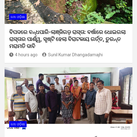
ମୋ ଓଡ଼ିଶା
ବିପଦରେ ବନ୍ଧପାରି-ଲାଞ୍ଜିଗଡ଼ ରାସ୍ତା: ବର୍ଷାରେ ଧୋଇଗଲା
ରାସ୍ତାର ପାର୍ଶ୍ୱ, ସୃଷ୍ଟି ହେଲା ବିରାଟକାୟ ଗର୍ତ୍ତ, ତୁରନ୍ତ
ମରାମତି ଦାବି
4 hours ago
Sunil Kumar Dhangadamajhi
ମୋ ଓଡ଼ିଶା