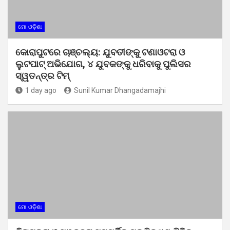
ମୋ ଓଡ଼ିଶା
କୋରାପୁଟରେ ଚାଞ୍ଚଲ୍ୟ: ଯୁବତୀଙ୍କୁ ଟଣାଓଟରା ଓ
ଲୁଟପାଟ୍ ଅଭିଯୋଗ, ୪ ଯୁବକଙ୍କୁ ଧରିବାକୁ ପୁଲିସର
ସ୍ୱତନ୍ତ୍ର ଟିମ୍
1 day ago
Sunil Kumar Dhangadamajhi
ମୋ ଓଡ଼ିଶା