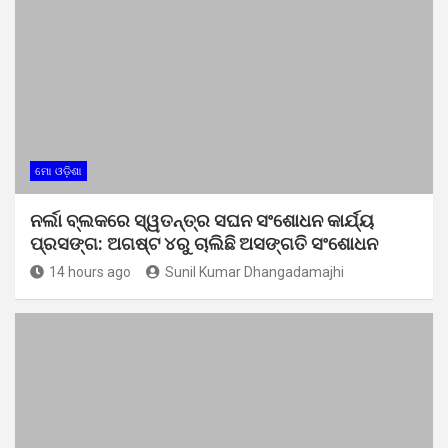
ମୋ ଓଡ଼ିଶା
ନର୍ଲା ବ୍ଲକରେ ସ୍ୱତନ୍ତ୍ର ସଘନ ସଂଶୋଧନ କାର୍ଯ୍ୟ
ପ୍ରସଙ୍ଗ: ଅଗଷ୍ଟ ୪ରୁ ଚାଲିଛି ଅସଙ୍ଗତି ସଂଶୋଧନ
14 hours ago
Sunil Kumar Dhangadamajhi