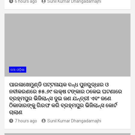
6 hours ago
Sunil Kumar Dhangadamajhi
ମୋ ଓଡ଼ିଶା
ପାରଳାଖେମୁଣ୍ଡି ପଟ୍ଟନାୟକ ବନ୍ଧ ପୁନରୁଦ୍ଧାର ଓ
ନବୀକରଣରେ ୫୫.୬୯ ଲକ୍ଷ ଟଙ୍କାର ଠକେଇ ଘଟଣାରେ
ବ୍ରହ୍ମପୁର ଭିଜିଲାନ୍ସ ଦୁଇ ଜଣ ଯନ୍ତ୍ରୀ ଏବଂ ଜଣେ
ଠିକାଦାରଙ୍କୁ ଗିରଫ କରି ବ୍ରହ୍ମପୁର ଭିଜିଲାନ୍ସ କୋର୍ଟ
ଚାଲାଣ
7 hours ago
Sunil Kumar Dhangadamajhi