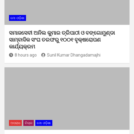
ମୋ ଓଡ଼ିଶା
ସମାଜସେବୀ ଅନିଲ କୁମାର ତ୍ରିପାଠୀ ଓ ବଙ୍ଗୋମୁଣ୍ଡା
ସାମ୍ବାଦିକ ସଂଘ ତରଫରୁ ୧୦୦୧ ବୃକ୍ଷରୋପଣ
କାର୍ଯ୍ୟକ୍ରମ
8 hours ago
Sunil Kumar Dhangadamajhi
ଅପରାଧ
ବିଚାର
ମୋ ଓଡ଼ିଶା