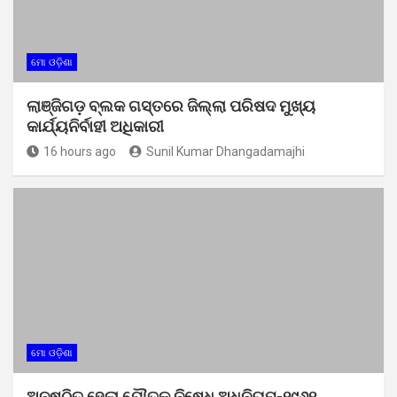
ମୋ ଓଡ଼ିଶା
ଲାଞ୍ଜିଗଡ଼ ବ୍ଲକ ଗସ୍ତରେ ଜିଲ୍ଲା ପରିଷଦ ମୁଖ୍ୟ
କାର୍ଯ୍ୟନିର୍ବାହୀ ଅଧିକାରୀ
16 hours ago
Sunil Kumar Dhangadamajhi
ମୋ ଓଡ଼ିଶା
ଅନୁଷ୍ଠିତ ହେଲା ଯୌତୁକ ନିଷେଧ ଅଧିନିୟମ-୧୯୬୧