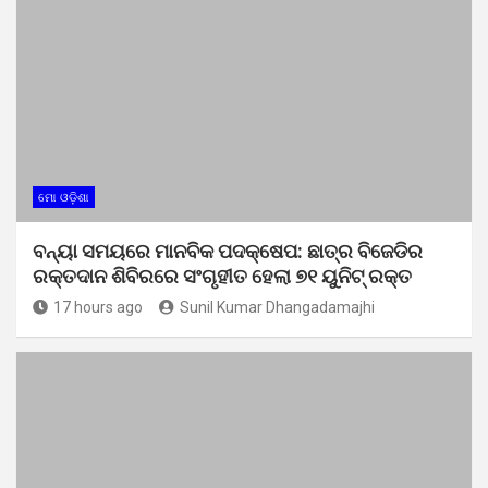
ମୋ ଓଡ଼ିଶା
ବନ୍ୟା ସମୟରେ ମାନବିକ ପଦକ୍ଷେପ: ଛାତ୍ର ବିଜେଡିର
ରକ୍ତଦାନ ଶିବିରରେ ସଂଗୃହୀତ ହେଲା ୭୧ ୟୁନିଟ୍ ରକ୍ତ
17 hours ago
Sunil Kumar Dhangadamajhi