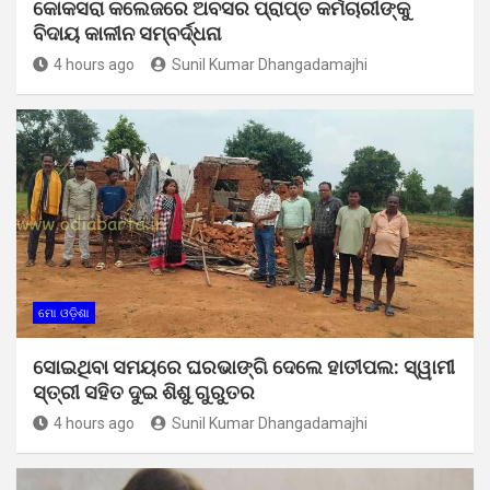
କୋକସରା କଲେଜରେ ଅବସର ପ୍ରାପ୍ତ କର୍ମଚାରୀଙ୍କୁ
ବିଦାୟ କାଳୀନ ସମ୍ବର୍ଦ୍ଧନା
4 hours ago
Sunil Kumar Dhangadamajhi
ମୋ ଓଡ଼ିଶା
ସୋଇଥିବା ସମୟରେ ଘରଭାଙ୍ଗି ଦେଲେ ହାତୀପଲ: ସ୍ୱାମୀ
ସ୍ତ୍ରୀ ସହିତ ଦୁଇ ଶିଶୁ ଗୁରୁତର
4 hours ago
Sunil Kumar Dhangadamajhi