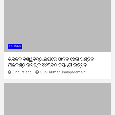
ମୋ ଓଡ଼ିଶା
ଉତ୍କଳ ବିଶ୍ୱବିଦ୍ୟାଳୟରେ ପାଳିତ ହେଲା ପଣ୍ଡିତ
ନୀଳକଣ୍ଠ ଦାସଙ୍କ ୧୪୩ତମ ଜୟନ୍ତୀ ଉତ୍ସବ
8 hours ago
Sunil Kumar Dhangadamajhi