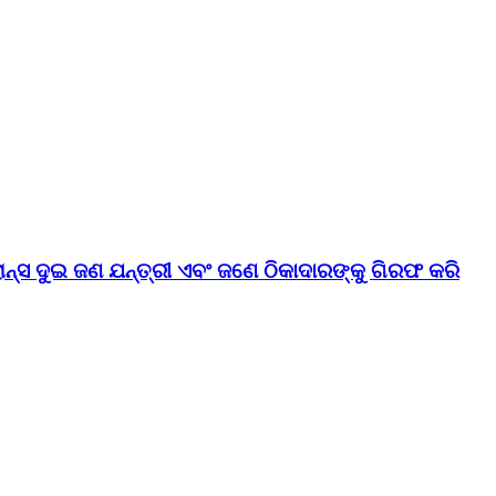
୍ସ ଦୁଇ ଜଣ ଯନ୍ତ୍ରୀ ଏବଂ ଜଣେ ଠିକାଦାରଙ୍କୁ ଗିରଫ କରି