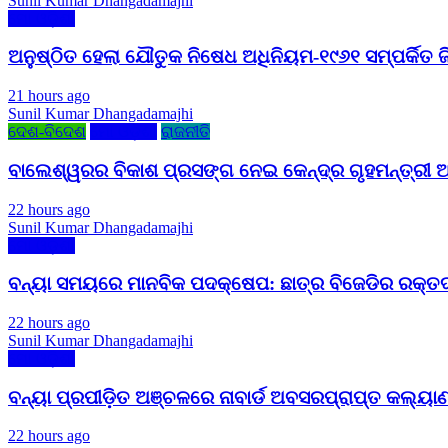
Sunil Kumar Dhangadamajhi
ମୋ ଓଡ଼ିଶା
ଅନୁଷ୍ଠିତ ହେଲା ଯୌତୁକ ନିଷେଧ ଅଧିନିୟମ-୧୯୬୧ ସମ୍ପର୍କିତ ଜ
21 hours ago
Sunil Kumar Dhangadamajhi
ଦେଶ-ବିଦେଶ
ମୋ ଓଡ଼ିଶା
ରାଜନୀତି
ବାଲେଶ୍ୱରର ବିକାଶ ପ୍ରସଙ୍ଗ ନେଇ କେନ୍ଦ୍ର ଗୃହମନ୍ତ୍ରୀ ଅ
22 hours ago
Sunil Kumar Dhangadamajhi
ମୋ ଓଡ଼ିଶା
ବନ୍ୟା ସମୟରେ ମାନବିକ ପଦକ୍ଷେପ: ଛାତ୍ର ବିଜେଡିର ରକ୍ତଦାନ
22 hours ago
Sunil Kumar Dhangadamajhi
ମୋ ଓଡ଼ିଶା
ବନ୍ୟା ପ୍ରପୀଡ଼ିତ ଅଞ୍ଚଳରେ ନାବାର୍ଡ ଅବସରପ୍ରାପ୍ତ କଲ୍ୟାଣ
22 hours ago