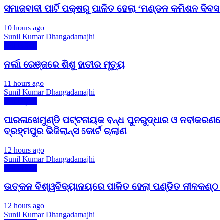
ସମାଜବାଦୀ ପାର୍ଟି ପକ୍ଷରୁ ପାଳିତ ହେଲା ‘ମଣ୍ଡଳ କମିଶନ ଦିବ
10 hours ago
Sunil Kumar Dhangadamajhi
ମୋ ଓଡ଼ିଶା
ନର୍ଲା ରେଞ୍ଜରେ ଶିଶୁ ହାତୀର ମୃତ୍ୟୁ
11 hours ago
Sunil Kumar Dhangadamajhi
ମୋ ଓଡ଼ିଶା
ପାରଳାଖେମୁଣ୍ଡି ପଟ୍ଟନାୟକ ବନ୍ଧ ପୁନରୁଦ୍ଧାର ଓ ନବୀକରଣର
ବ୍ରହ୍ମପୁର ଭିଜିଲାନ୍ସ କୋର୍ଟ ଚାଲାଣ
12 hours ago
Sunil Kumar Dhangadamajhi
ମୋ ଓଡ଼ିଶା
ଉତ୍କଳ ବିଶ୍ୱବିଦ୍ୟାଳୟରେ ପାଳିତ ହେଲା ପଣ୍ଡିତ ନୀଳକଣ୍
12 hours ago
Sunil Kumar Dhangadamajhi