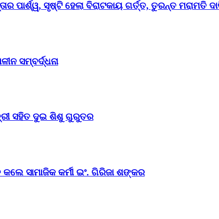
ର ପାର୍ଶ୍ୱ, ସୃଷ୍ଟି ହେଲା ବିରାଟକାୟ ଗର୍ତ୍ତ, ତୁରନ୍ତ ମରାମତି ଦା
ୀନ ସମ୍ବର୍ଦ୍ଧନା
ୀ ସହିତ ଦୁଇ ଶିଶୁ ଗୁରୁତର
 କଲେ ସାମାଜିକ କର୍ମୀ ଇଂ. ଗିରିଜା ଶଙ୍କର