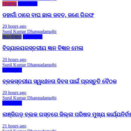
ଅପରାଧ
ମୋ ଓଡ଼ିଶା
ଡହାଗାଁ ଠାରେ ବାଘ ଛାଲ ଜବତ, ଜଣେ ଗିରଫ
20 hours ago
Sunil Kumar Dhangadamajhi
ଜ୍ଞାନ-ବିଜ୍ଞାନ
ମୋ ଓଡ଼ିଶା
ବିଦ୍ୟାଳୟରସ୍ତରୀୟ ଜ୍ଞାନ ବିଜ୍ଞାନ ମେଳା
20 hours ago
Sunil Kumar Dhangadamajhi
ମୋ ଓଡ଼ିଶା
ବ୍ଳକସ୍ତରୀୟ ସ୍ୱାଧୀନତା ଦିବସ ପାଇଁ ପ୍ରସ୍ତୁତି ବୈଠକ
20 hours ago
Sunil Kumar Dhangadamajhi
ମୋ ଓଡ଼ିଶା
ଲାଞ୍ଜିଗଡ଼ ବ୍ଲକ ଗସ୍ତରେ ଜିଲ୍ଲା ପରିଷଦ ମୁଖ୍ୟ କାର୍ଯ୍ୟନିର୍ବା
21 hours ago