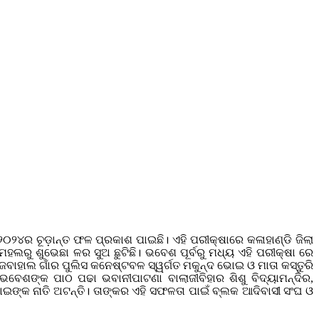
୦୨୪ର ଚୂଡ଼ାନ୍ତ ଫଳ ପ୍ରକାଶ ପାଇଛି। ଏହି ପରୀକ୍ଷାରେ କଳାହାଣ୍ଡି ଜିଲା
ହଲରୁ ଶୁଭେଛା ଳର ସୁଅ ଛୁଟିଛି। ଭବେଶ ପୂର୍ବରୁ ମଧ୍ୟ ଏହି ପରୀକ୍ଷା ରେ
ବାହାଲ ଗାଁର ପୁଲିସ କନେଷ୍ଟବଳ ସ୍ୱର୍ଗତ ମକୁନ୍ଦ ଭୋଇ ଓ ମାତା କସ୍ତୁରି
ବେଶଙ୍କ ପାଠ ପଢା ଭବାନୀପାଟଣା ବାଲାଜୀବିହାର ଶିଶୁ ବିଦ୍ୟାମନ୍ଦିର,
ଇଙ୍କ ନାତି ଅଟନ୍ତି। ତାଙ୍କର ଏହି ସଫଳତା ପାଇଁ ବ୍ଲକ ଆଦିବାସୀ ସଂଘ ଓ