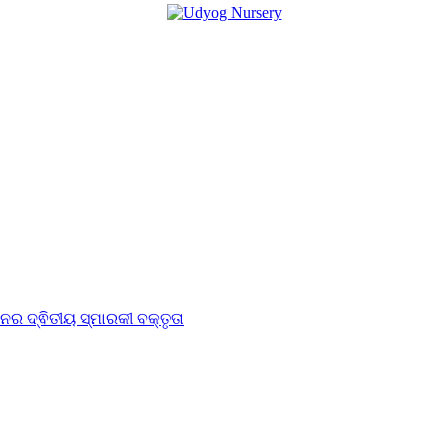
ର ଦ୍ଵିତୀୟ ସ୍ମାରକୀ ବକ୍ତୃତା