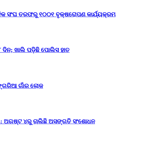
ାଦିକ ସଂଘ ତରଫରୁ ୧୦୦୧ ବୃକ୍ଷରୋପଣ କାର୍ଯ୍ୟକ୍ରମ
ଦିନ; ଖାଲି ପଡ଼ିଛି ପୋଲିସ ହାତ
ଙ୍ଗରିଆ ଗାଁର ଲୋକ
ଗ: ଅଗଷ୍ଟ ୪ରୁ ଚାଲିଛି ଅସଙ୍ଗତି ସଂଶୋଧନ