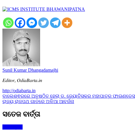
Sunil Kumar Dhangadamajhi
𝐸𝑑𝑖𝑡𝑜𝑟, 𝑂𝑑𝑖𝑎𝐵𝑎𝑟𝑡𝑎.𝑖𝑛
http://odiabarta.in
Post
ବାଲେଶ୍ଵରରେ ଅନୁଷ୍ଠିତ ହେଲା ଡ. ଜ୍ୟୋତିସ୍କର ମହାପାତ୍ର ଫାଉଣ୍ଡେସନ
ରାଜ୍ୟ ରାଜପଥ ଗାତରେ ଅଳିଆ ଆବର୍ଜନା
navigation
ସତେଜ ବାର୍ତ୍ତା
ମୋ ଓଡ଼ିଶା