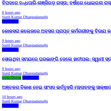
ବିପଦରେ ବନ୍ଧପାରି-ଲାଞ୍ଜିଗଡ଼ ରାସ୍ତା: ବର୍ଷାରେ ଧୋଇଗଲା ରାସ୍ତା
8 hours ago
Sunil Kumar Dhangadamajhi
ମୋ ଓଡ଼ିଶା
କୋକସରା କଲେଜରେ ଅବସର ପ୍ରାପ୍ତ କର୍ମଚାରୀଙ୍କୁ ବିଦାୟ କାଳ
9 hours ago
Sunil Kumar Dhangadamajhi
ମୋ ଓଡ଼ିଶା
ସୋଇଥିବା ସମୟରେ ଘରଭାଙ୍ଗି ଦେଲେ ହାତୀପଲ: ସ୍ୱାମୀ ସ୍ତ୍ର
9 hours ago
Sunil Kumar Dhangadamajhi
ଦେଶ-ବିଦେଶ
ମୋ ଓଡ଼ିଶା
ଅଞ୍ଚଳର ବିକାଶ ନେଇ ସାଂସଦ ଭର୍ତ୍ତୃହରି ମହତାବଙ୍କୁ ସାକ୍ଷାତ
10 hours ago
Sunil Kumar Dhangadamajhi
ମୋ ଓଡ଼ିଶା