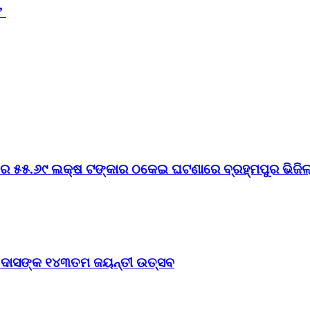
ସ’
େ ୫୫.୬୯ ଲକ୍ଷ ଟଙ୍କାର ଠକେଇ ଘଟଣାରେ ବ୍ରହ୍ମପୁର ଭିଜିଲାନ
ଠ ଦାସଙ୍କ ୧୪୩ତମ ଜୟନ୍ତୀ ଉତ୍ସବ