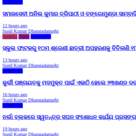
ମୋ ଓଡ଼ିଶା
ସମାଜସେବୀ ଅନିଲ କୁମାର ତ୍ରିପାଠୀ ଓ ବଙ୍ଗୋମୁଣ୍ଡା ସାମ୍ବ
12 hours ago
Sunil Kumar Dhangadamajhi
ଅପରାଧ
ବିଚାର
ମୋ ଓଡ଼ିଶା
ସ୍କୁଲ ଫାଟକରୁ ୧୦ମ ଶ୍ରେଣୀ ଛାତ୍ରୀ ଅପହରଣକୁ ବିତିଲାଣି ୧୮ 
13 hours ago
Sunil Kumar Dhangadamajhi
ମୋ ଓଡ଼ିଶା
କୁର୍ଲୀ ପଞ୍ଚାୟତକୁ ମଦମୁକ୍ତ ପାଇଁ ଏକାଠି ହେଲେ ୨୩ଖଣ୍ଡ ଡ
16 hours ago
Sunil Kumar Dhangadamajhi
ମୋ ଓଡ଼ିଶା
ନର୍ଲା ବ୍ଲକରେ ସ୍ୱତନ୍ତ୍ର ସଘନ ସଂଶୋଧନ କାର୍ଯ୍ୟ ପ୍ରସଙ୍
19 hours ago
Sunil Kumar Dhangadamajhi