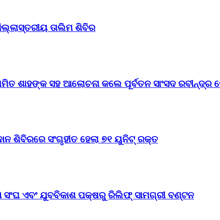
ିଲ୍ଲାସ୍ତରୀୟ ତାଲିମ ଶିବିର
ମିତ ଶାହଙ୍କ ସହ ଆଲୋଚନା କଲେ ପୂର୍ବତନ ସାଂସଦ ରବୀନ୍ଦ୍ର ଜ
 ଶିବିରରେ ସଂଗୃହୀତ ହେଲା ୭୧ ୟୁନିଟ୍ ରକ୍ତ
 ସଂଘ ଏବଂ ଯୁବବିକାଶ ପକ୍ଷରୁ ରିଲିଫ୍ ସାମଗ୍ରୀ ବଣ୍ଟନ