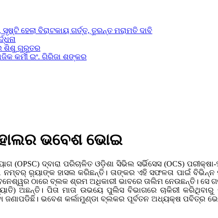
ସୃଷ୍ଟି ହେଲା ବିରାଟକାୟ ଗର୍ତ୍ତ, ତୁରନ୍ତ ମରାମତି ଦାବି
ଦ୍ଧନା
 ଶିଶୁ ଗୁରୁତର
ିକ କର୍ମୀ ଇଂ. ଗିରିଜା ଶଙ୍କର
ବାହାଲର ଭବେଶ ଭୋଇ
(OPSC) ଦ୍ବାରା ପରିଚାଳିତ ଓଡ଼ିଶା ସିଭିଲ ସର୍ଭିସେସ (OCS) ପରୀକ୍ଷା-୨
୍ବର୍ ର଼୍ୟାଙ୍କ ହାସଲ କରିଛନ୍ତି। ତାଙ୍କର ଏହି ସଫଳତା ପାଇଁ ବିଭିନ୍ନ ମ
 ଭୁବନେଶ୍ୱର ଠାରେ ବ୍ଲକ ଶ୍ରମ ଅଧିକାରୀ ଭାବରେ ତାଲିମ ନେଉଛନ୍ତି। ସେ ଗଜ
) ଅଛନ୍ତି। ପିତା ମାତା ଉଭୟେ ପୁଲିସ ବିଭାଗରେ ଚାକିରୀ କରିଥିବାରୁ ଭ
 ଜଣାପଡିଛି। ଭବେଶ କର୍ଲାମୁଣ୍ଡା ବ୍ଲକର ପୂର୍ବତନ ଅଧ୍ୟକ୍ଷ ପବିତ୍ର ଭୋ