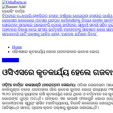
24x7News&Views
ବ୍ରେକିଂ ବାର୍ତ୍ତା
OdiaBarta.in
ବିପଦରେ ବନ୍ଧପାରି-ଲାଞ୍ଜିଗଡ଼ ରାସ୍ତା: ବର୍ଷାରେ ଧୋଇଗଲା ରାସ୍ତାର ପାର୍ଶ୍ୱ, 
କୋକସରା କଲେଜରେ ଅବସର ପ୍ରାପ୍ତ କର୍ମଚାରୀଙ୍କୁ ବିଦାୟ କାଳୀନ ସମ୍ବର୍
ସୋଇଥିବା ସମୟରେ ଘରଭାଙ୍ଗି ଦେଲେ ହାତୀପଲ: ସ୍ୱାମୀ ସ୍ତ୍ରୀ ସହିତ ଦୁଇ
ଅଞ୍ଚଳର ବିକାଶ ନେଇ ସାଂସଦ ଭର୍ତ୍ତୃହରି ମହତାବଙ୍କୁ ସାକ୍ଷାତ କଲେ ସାମାଜ
ସମାଜବାଦୀ ପାର୍ଟି ପକ୍ଷରୁ ପାଳିତ ହେଲା ‘ମଣ୍ଡଳ କମିଶନ ଦିବସ’
Home
ଓସିଏସରେ କୃତକାର୍ଯ୍ୟ ହେଲେ ଗଜବାହାଲର ଭବେଶ ଭୋଇ
ମୋ ଓଡ଼ିଶା
ଓସିଏସରେ କୃତକାର୍ଯ୍ୟ ହେଲେ ଗଜ
ଓଡ଼ିଆ ବାର୍ତ୍ତା/ କଳାହାଣ୍ଡି (ନରୋତ୍ତମ ସେଲମା):
ଓଡିଶା ଲୋକସେବା ଆୟୋଗ 
କର୍ଲାମୁଣ୍ଡା ବ୍ଲକ ଗଜବାହାଲ ଗାଁର ଭବେଶ କୁମାର ଭୋଇ ରାଜ୍ୟରେ ୯୩ ନମ
୩୬୦ ନମ୍ବର୍ ର଼୍ୟାଙ୍କ ରଖି କୃତକାର୍ୟ୍ଯ ହୋଇ ଥିଲେ ଓ ବର୍ତ୍ତମାନ ସେ
ଭୋଇଙ୍କ ପୁତ୍ର ଅଟନ୍ତି। ତାଙ୍କର ଏକ ଭଉଣୀ ଫାଲଗୁନି ଭୋଇ (ଜ୍ୟୋତି
ଭବାନୀପାଟଣା ସ୍ୱୟଂ ସାସିତ ମହାବିଦ୍ୟାଳୟ, ବିଜେବି କଲେଜରେ ହୋଇଥିବା
ଆଦିସ୍କନ୍ଦ ସମାଜ, ପ୍ରେସ କ୍ଲବ ପକ୍ଷରୁ ଶୁଭେଛା ଜଣାଇଛନ୍ତି।