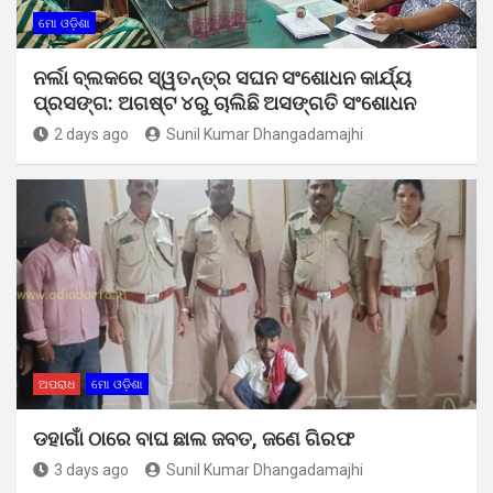
ମୋ ଓଡ଼ିଶା
ନର୍ଲା ବ୍ଲକରେ ସ୍ୱତନ୍ତ୍ର ସଘନ ସଂଶୋଧନ କାର୍ଯ୍ୟ
ପ୍ରସଙ୍ଗ: ଅଗଷ୍ଟ ୪ରୁ ଚାଲିଛି ଅସଙ୍ଗତି ସଂଶୋଧନ
2 days ago
Sunil Kumar Dhangadamajhi
ଅପରାଧ
ମୋ ଓଡ଼ିଶା
ଡହାଗାଁ ଠାରେ ବାଘ ଛାଲ ଜବତ, ଜଣେ ଗିରଫ
3 days ago
Sunil Kumar Dhangadamajhi