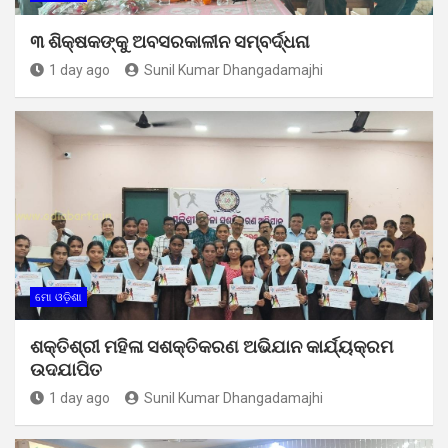
୩ ଶିକ୍ଷକଙ୍କୁ ଅବସରକାଳୀନ ସମ୍ବର୍ଦ୍ଧନା
1 day ago
Sunil Kumar Dhangadamajhi
ମୋ ଓଡ଼ିଶା
ଶକ୍ତିଶ୍ରୀ ମହିଳା ସଶକ୍ତିକରଣ ଅଭିଯାନ କାର୍ଯ୍ୟକ୍ରମ
ଉଦଯାପିତ
1 day ago
Sunil Kumar Dhangadamajhi