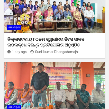
ମୋ ଓଡ଼ିଶା
ଜିଲ୍ଲାସ୍ତରୀୟ ୮୦ତମ ସ୍ୱାଧୀନତା ଦିବସ ପାଳନ
ଉପଲକ୍ଷେ ବିଭିନ୍ନ ପ୍ରତିଯୋଗିତା ଅନୁଷ୍ଠିତ
1 day ago
Sunil Kumar Dhangadamajhi
ମୋ ଓଡ଼ିଶା