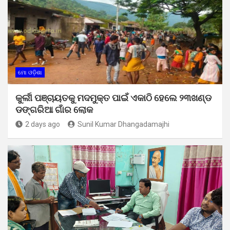
ମୋ ଓଡ଼ିଶା
କୁର୍ଲୀ ପଞ୍ଚାୟତକୁ ମଦମୁକ୍ତ ପାଇଁ ଏକାଠି ହେଲେ ୨୩ଖଣ୍ଡ
ଡଙ୍ଗରିଆ ଗାଁର ଲୋକ
2 days ago
Sunil Kumar Dhangadamajhi