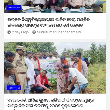
ମୋ ଓଡ଼ିଶା
ଉତ୍କଳ ବିଶ୍ୱବିଦ୍ୟାଳୟରେ ପାଳିତ ହେଲା ପଣ୍ଡିତ
ନୀଳକଣ୍ଠ ଦାସଙ୍କ ୧୪୩ତମ ଜୟନ୍ତୀ ଉତ୍ସବ
2 days ago
Sunil Kumar Dhangadamajhi
ମୋ ଓଡ଼ିଶା
ସମାଜସେବୀ ଅନିଲ କୁମାର ତ୍ରିପାଠୀ ଓ ବଙ୍ଗୋମୁଣ୍ଡା
ସାମ୍ବାଦିକ ସଂଘ ତରଫରୁ ୧୦୦୧ ବୃକ୍ଷରୋପଣ