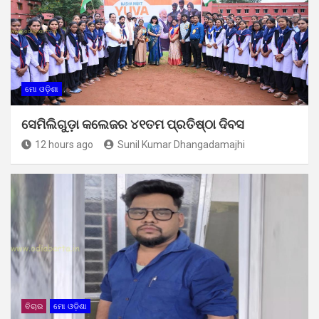
ମୋ ଓଡ଼ିଶା
ସେମିଲିଗୁଡ଼ା କଲେଜର ୪୧ତମ ପ୍ରତିଷ୍ଠା ଦିବସ
12 hours ago
Sunil Kumar Dhangadamajhi
ବିଚାର
ମୋ ଓଡ଼ିଶା