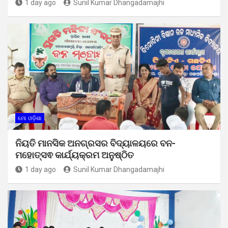
1 day ago
Sunil Kumar Dhangadamajhi
ମୋ ଓଡ଼ିଶା
ନିୟତି ମାନସିକ ଅନଗ୍ରସର ବିଦ୍ୟାଳୟରେ ବନ-
ମହୋତ୍ସଵ କାର୍ଯ୍ୟକ୍ରମ ଅନୁଷ୍ଠିତ
1 day ago
Sunil Kumar Dhangadamajhi