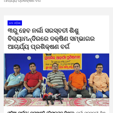
ଆଚାର୍ଯ୍ୟ ପ୍ରଶିକ୍ଷଣ ବର୍ଗ
ମୋ ଓଡ଼ିଶା
୩ରୁ ହେବ ନର୍ଲା ସରସ୍ବତୀ ଶିଶୁ
ବିଦ୍ୟାମନ୍ଦିରରେ ଦକ୍ଷିଣ ସମ୍ଭାଗର
ଆଚାର୍ଯ୍ୟ ପ୍ରଶିକ୍ଷଣ ବର୍ଗ
ଓଡିଆ ବାର୍ତ୍ତା/ କଳାହାଣ୍ଡି (ଲିଙ୍ଗରାଜ ମିଶ୍ର):
ନର୍ଲା ସରସ୍ବତୀ ଶିଶୁ