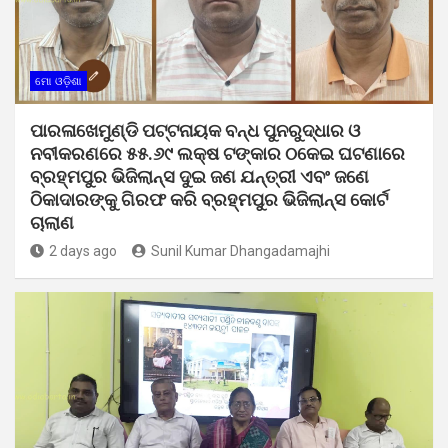
ମୋ ଓଡ଼ିଶା
ପାରଳାଖେମୁଣ୍ଡି ପଟ୍ଟନାୟକ ବନ୍ଧ ପୁନରୁଦ୍ଧାର ଓ
ନବୀକରଣରେ ୫୫.୬୯ ଲକ୍ଷ ଟଙ୍କାର ଠକେଇ ଘଟଣାରେ
ବ୍ରହ୍ମପୁର ଭିଜିଲାନ୍ସ ଦୁଇ ଜଣ ଯନ୍ତ୍ରୀ ଏବଂ ଜଣେ
ଠିକାଦାରଙ୍କୁ ଗିରଫ କରି ବ୍ରହ୍ମପୁର ଭିଜିଲାନ୍ସ କୋର୍ଟ
ଚାଲାଣ
2 days ago
Sunil Kumar Dhangadamajhi