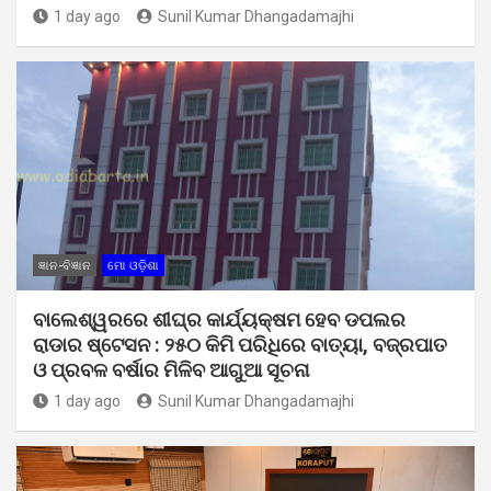
1 day ago
Sunil Kumar Dhangadamajhi
ଜ୍ଞାନ-ବିଜ୍ଞାନ
ମୋ ଓଡ଼ିଶା
ବାଲେଶ୍ୱରରେ ଶୀଘ୍ର କାର୍ଯ୍ୟକ୍ଷମ ହେବ ଡପଲର
ରାଡାର ଷ୍ଟେସନ : ୨୫୦ କିମି ପରିଧିରେ ବାତ୍ୟା, ବଜ୍ରପାତ
ଓ ପ୍ରବଳ ବର୍ଷାର ମିଳିବ ଆଗୁଆ ସୂଚନା
1 day ago
Sunil Kumar Dhangadamajhi