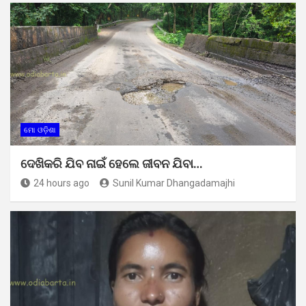
ମୋ ଓଡ଼ିଶା
ଦେଖିକରି ଯିବ ନାଇଁ ହେଲେ ଜୀବନ ଯିବା…
24 hours ago
Sunil Kumar Dhangadamajhi