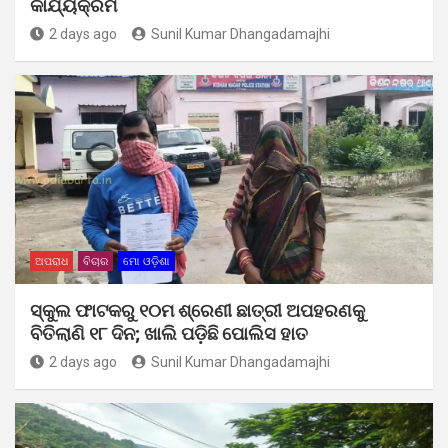
କାର୍ଯ୍ୟକ୍ରମ
2 days ago
Sunil Kumar Dhangadamajhi
ଅପରାଧ
ବିଚାର
ମୋ ଓଡ଼ିଶା
ସ୍କୁଲ ଫାଟକରୁ ୧୦ମ ଶ୍ରେଣୀ ଛାତ୍ରୀ ଅପହରଣକୁ
ବିତିଲାଣି ୧୮ ଦିନ; ଖାଲି ପଡ଼ିଛି ପୋଲିସ ହାତ
2 days ago
Sunil Kumar Dhangadamajhi