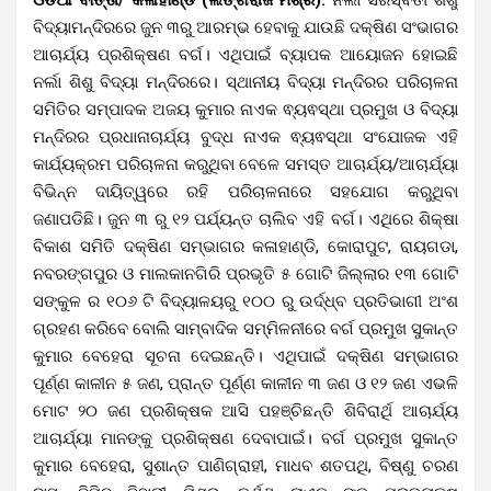
ବିଦ୍ୟାମନ୍ଦିରରେ ଜୁନ ୩ରୁ ଆରମ୍ଭ ହେବାକୁ ଯାଉଛି ଦକ୍ଷିଣ ସଂଭାଗର
ଆଚାର୍ଯ୍ୟ ପ୍ରଶିକ୍ଷଣ ବର୍ଗ। ଏଥିପାଇଁ ବ୍ୟାପକ ଆୟୋଜନ ହୋଇଛି
ନର୍ଲା ଶିଶୁ ବିଦ୍ୟା ମନ୍ଦିରରେ। ସ୍ଥାନୀୟ ବିଦ୍ୟା ମନ୍ଦିରର ପରିଚାଳନା
ସମିତିର ସମ୍ପାଦକ ଅଜୟ କୁମାର ନାଏକ ଵ୍ୟଵସ୍ଥା ପ୍ରମୁଖ ଓ ବିଦ୍ୟା
ମନ୍ଦିରର ପ୍ରଧାନାଚାର୍ଯ୍ୟ ବୁଦ୍ଧ ନାଏକ ଵ୍ୟଵସ୍ଥା ସଂଯୋଜକ ଏହି
କାର୍ଯ୍ୟକ୍ରମ ପରିଚାଳନା କରୁଥିବା ବେଳେ ସମସ୍ତ ଆଚାର୍ଯ୍ୟ/ଆଚାର୍ଯ୍ୟା
ବିଭିନ୍ନ ଦାୟିତ୍ୱରେ ରହି ପରିଚାଳନାରେ ସହଯୋଗ କରୁଥିବା
ଜଣାପଡିଛି। ଜୁନ ୩ ରୁ ୧୨ ପର୍ଯ୍ୟନ୍ତ ଚାଲିବ ଏହି ବର୍ଗ। ଏଥିରେ ଶିକ୍ଷା
ବିକାଶ ସମିତି ଦକ୍ଷିଣ ସମ୍ଭାଗର କଳାହାଣ୍ଡି, କୋରାପୁଟ, ରାୟଗଡା,
ନବରଙ୍ଗପୁର ଓ ମାଲକାନଗିରି ପ୍ରଭୃତି ୫ ଗୋଟି ଜିଲ୍ଲାର ୧୩ ଗୋଟି
ସଙ୍କୁଳ ର ୧୦୬ ଟି ବିଦ୍ୟାଳୟରୁ ୧୦୦ ରୁ ଉର୍ଦ୍ଧ୍ବ ପ୍ରତିଭାଗୀ ଅଂଶ
ଗ୍ରହଣ କରିବେ ବୋଲି ସାମ୍ବାଦିକ ସମ୍ମିଳନୀରେ ବର୍ଗ ପ୍ରମୁଖ ସୁକାନ୍ତ
କୁମାର ବେହେରା ସୂଚନା ଦେଇଛନ୍ତି। ଏଥିପାଇଁ ଦକ୍ଷିଣ ସମ୍ଭାଗର
ପୂର୍ଣ୍ଣ କାଳୀନ ୫ ଜଣ, ପ୍ରାନ୍ତ ପୂର୍ଣ୍ଣ କାଳୀନ ୩ ଜଣ ଓ ୧୨ ଜଣ ଏଭଳି
ମୋଟ ୨୦ ଜଣ ପ୍ରଶିକ୍ଷକ ଆସି ପହଞ୍ଚିଛନ୍ତି ଶିବିରାର୍ଥି ଆଚାର୍ଯ୍ୟ
ଆଚାର୍ଯ୍ୟା ମାନଙ୍କୁ ପ୍ରଶିକ୍ଷଣ ଦେବାପାଇଁ। ବର୍ଗ ପ୍ରମୁଖ ସୁକାନ୍ତ
କୁମାର ବେହେରା, ସୁଶାନ୍ତ ପାଣିଗ୍ରାହୀ, ମାଧବ ଶତପଥି, ବିଷ୍ଣୁ ଚରଣ