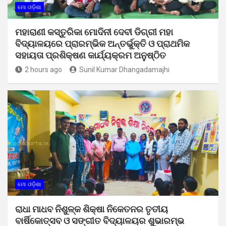
ମୋ ଓଡ଼ିଶା
ମହାରାଣୀ କସ୍ତୁରିକା ମୋଦିନୀ ଦେବୀ ଡିଗ୍ରୀ ମହା
ବିଦ୍ୟାଳୟରେ ପ୍ରାରମ୍ଭିକ ଅନ୍ତର୍ଭୁକ୍ତି ଓ ପ୍ରାଥମିକ
ସହାୟତା ପ୍ରଶିକ୍ଷଣ କାର୍ଯ୍ୟକ୍ରମ ଅନୁଷ୍ଠିତ
2 hours ago
Sunil Kumar Dhangadamajhi
ମୋ ଓଡ଼ିଶା
ରାଧା ମାଧବ ନିଶୁଳ୍କ ଶିକ୍ଷା ନିକେତନର ତୃତୀୟ
ବାର୍ଷିକୋତ୍ସବ ଓ ସଙ୍ଗୀତ ବିଦ୍ୟାଳୟର ଶୁଭାରମ୍ଭ