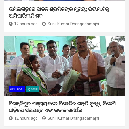
ତାମିଲନାଡୁରେ ଦାଦନ ଶ୍ରମିକଙ୍କ ମୃତ୍ୟୁ; ଭିଟାମାଟିକୁ
ଆସିପାରିଲାନି ଶବ
12 hours ago
Sunil Kumar Dhangadamajhi
ମୋ ଓଡ଼ିଶା
ରାଜନୀତି
ବିରଞ୍ଚିପୁର ପଞ୍ଚାୟତରେ ବିଜେଡିର ଶକ୍ତି ବୃଦ୍ଧି; ବିଜେପି
ଛାଡ଼ିଲେ ସରପଞ୍ଚ ଏବଂ ତାଙ୍କ ସମର୍ଥକ
12 hours ago
Sunil Kumar Dhangadamajhi