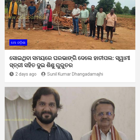
ମୋ ଓଡ଼ିଶା
ସୋଇଥିବା ସମୟରେ ଘରଭାଙ୍ଗି ଦେଲେ ହାତୀପଲ: ସ୍ୱାମୀ
ସ୍ତ୍ରୀ ସହିତ ଦୁଇ ଶିଶୁ ଗୁରୁତର
2 days ago
Sunil Kumar Dhangadamajhi