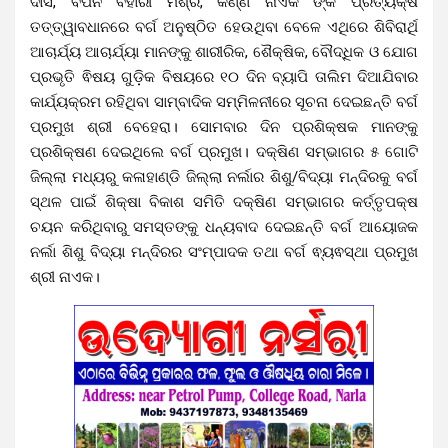
ଦାସ, ବିପିନ ବିହାରୀ ମିଶ୍ର, କର୍ଣ୍ଣ ନାଏକ ଙ୍କ ପ୍ରତ୍ୟକ୍ଷ
ତତ୍ତ୍ୱାବଧାନରେ ବର୍ଗ ଅନୁଷ୍ଠିତ ହେଉଥିବା ବେଳେ ଏଥିରେ ଶିବିରାର୍ଥି
ଆଚାର୍ଯ୍ୟ ଆଚାର୍ଯ୍ୟା ମାନଙ୍କୁ ଶାରୀରିକ, ଶୈକ୍ଷିକ, ବୌଦ୍ଧିକ ଓ ଯୋଗ
ପ୍ରଭୃତି ଵିଷୟ ଗୁଡ଼ିକ ବିଷୟରେ ୧୦ ଦିନ ବ୍ୟାପି ତାଲିମ ଦିଆଯିବାର
କାର୍ଯ୍ୟକ୍ରମ ରହିଥିବା ସାମ୍ବାଦିକ ସମ୍ମିଳନୀରେ ସୂଚନା ଦେଇଛନ୍ତି ବର୍ଗ
ପ୍ରମୁଖ ଶ୍ରୀ ବେହେରା। ସୋମବାର ଦିନ ପ୍ରଶିକ୍ଷକ ମାନଙ୍କୁ
ପ୍ରଶିକ୍ଷଣ ଦେଇଥିଲେ ବର୍ଗ ପ୍ରମୁଖ। ଦକ୍ଷିଣ ସମ୍ଭାଗର ୫ ଗୋଟି
ଜିଲ୍ଲା ମଧ୍ୟରୁ କଳାହାଣ୍ଡି ଜିଲ୍ଲା ନର୍ଲାର ଶିଶୁ/ବିଦ୍ୟା ମନ୍ଦିରକୁ ବର୍ଗ
ସ୍ଥଳ ପାଇଁ ଶିକ୍ଷା ବିକାଶ ସମିତି ଦକ୍ଷିଣ ସମ୍ଭାଗର କର୍ତ୍ତୃପକ୍ଷ
ଚୟନ କରିଥିବାରୁ ସମସ୍ତଙ୍କୁ ଧନ୍ୟବାଦ ଦେଇଛନ୍ତି ବର୍ଗ ଆୟୋଜକ
ନର୍ଲା ଶିଶୁ ବିଦ୍ୟା ମନ୍ଦିରର ସଂମ୍ପାଦକ ତଥା ବର୍ଗ ଵ୍ୟଵସ୍ଥା ପ୍ରମୁଖ
ଶ୍ରୀ ନାଏକ।