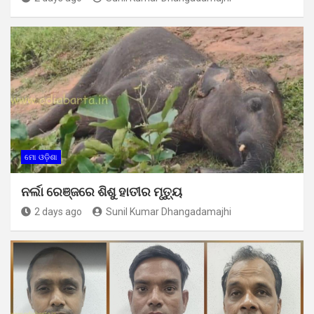
ମୋ ଓଡ଼ିଶା
ନର୍ଲା ରେଞ୍ଜରେ ଶିଶୁ ହାତୀର ମୃତ୍ୟୁ
2 days ago
Sunil Kumar Dhangadamajhi