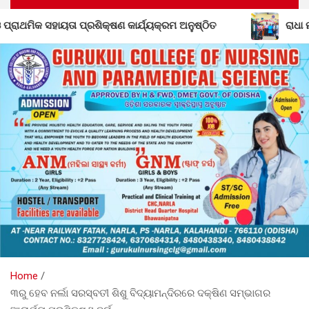
କ୍ରମ ଅନୁଷ୍ଠିତ
ରାଧା ମାଧବ ନିଶୁଳ୍କ ଶିକ୍ଷା ନିକେତନର ତୃତୀୟ
Home
୩ରୁ ହେବ ନର୍ଲା ସରସ୍ବତୀ ଶିଶୁ ବିଦ୍ୟାମନ୍ଦିରରେ ଦକ୍ଷିଣ ସମ୍ଭାଗର