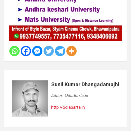
Sunil Kumar Dhangadamajhi
𝐸𝑑𝑖𝑡𝑜𝑟, 𝑂𝑑𝑖𝑎𝐵𝑎𝑟𝑡𝑎.𝑖𝑛
http://odiabarta.in