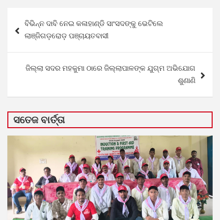
Post
ବିଭିନ୍ନ ଦାବି ନେଇ କଳାହାଣ୍ଡି ସାଂସଦଙ୍କୁ ଭେଟିଲେ
navigation
ଲାଞ୍ଜିଗଡ଼ରୋଡ଼ ପଞ୍ଚାୟତବାସୀ
ଜିଲ୍ଲା ସଦର ମହକୁମା ଠାରେ ଜିଲ୍ଲାପାଳଙ୍କ ଯୁଗ୍ମ ଅଭିଯୋଗ
ଶୁଣାଣି
ସତେଜ ବାର୍ତ୍ତା