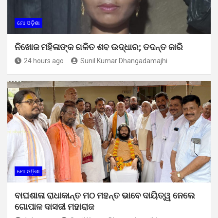
ମୋ ଓଡ଼ିଶା
ନିଖୋଜ ମହିଳାଙ୍କ ଗଳିତ ଶବ ଉଦ୍ଧାର; ତଦନ୍ତ ଜାରି
24 hours ago
Sunil Kumar Dhangadamajhi
ମୋ ଓଡ଼ିଶା
ବାଘଶାଳା ରାଧାକାନ୍ତ ମଠ ମହନ୍ତ ଭାବେ ଦାୟିତ୍ୱ ନେଲେ
ଗୋପାଳ ଦାସଜୀ ମହାରାଜ