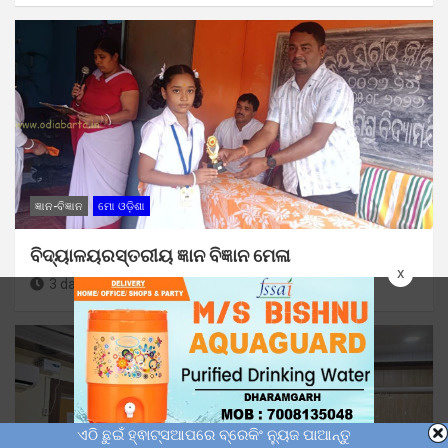
ଜ୍ଞାନ-ବିଜ୍ଞାନ
ମୋ ଓଡ଼ିଶା
ବିଦ୍ୟାଳୟରସ୍ତରୀୟ ଜ୍ଞାନ ବିଜ୍ଞାନ ମେଳା
x
3 days ago
Sunil Kumar Dhangadamajhi
ଏଠି ଛୁଇଁ ହ୍ଵାଟ୍ସଆପରେ ବ୍ରେକିଂ ନ୍ୟୁଜ ପାଆନ୍ତୁ