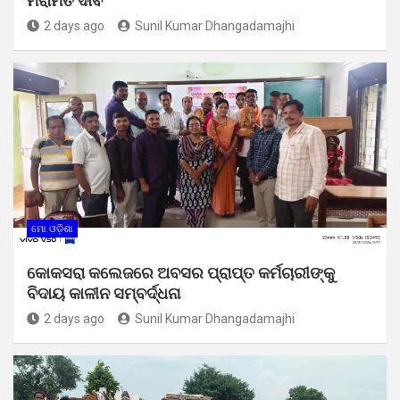
ମରାମତି ଦାବି
2 days ago
Sunil Kumar Dhangadamajhi
ମୋ ଓଡ଼ିଶା
କୋକସରା କଲେଜରେ ଅବସର ପ୍ରାପ୍ତ କର୍ମଚାରୀଙ୍କୁ
ବିଦାୟ କାଳୀନ ସମ୍ବର୍ଦ୍ଧନା
2 days ago
Sunil Kumar Dhangadamajhi