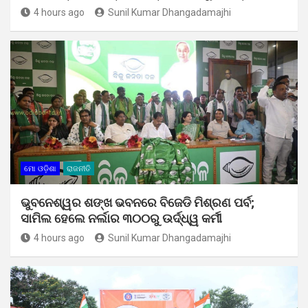
4 hours ago
Sunil Kumar Dhangadamajhi
ମୋ ଓଡ଼ିଶା
ରାଜନୀତି
ଭୁବନେଶ୍ୱର ଶଙ୍ଖ ଭବନରେ ବିଜେଡି ମିଶ୍ରଣ ପର୍ବ;
ସାମିଲ ହେଲେ ନର୍ଲାର ୩୦୦ରୁ ଉର୍ଦ୍ଧ୍ୱ କର୍ମୀ
4 hours ago
Sunil Kumar Dhangadamajhi