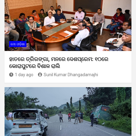
ମୋ ଓଡ଼ିଶା
ହାତରେ ତ୍ରିରଙ୍ଗା, ମନରେ ଦେଶପ୍ରେମ: ୧୦ରେ
କୋରାପୁଟରେ ବିଶାଳ ରାଲି
1 day ago
Sunil Kumar Dhangadamajhi