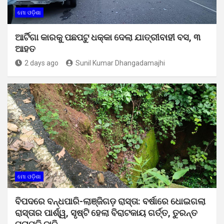
ମୋ ଓଡ଼ିଶା
ଆର୍ଟିଗା କାରକୁ ପଛପଟୁ ଧକ୍କା ଦେଲା ଯାତ୍ରୀବାହୀ ବସ, ୩
ଆହତ
2 days ago
Sunil Kumar Dhangadamajhi
ମୋ ଓଡ଼ିଶା
ବିପଦରେ ବନ୍ଧପାରି-ଲାଞ୍ଜିଗଡ଼ ରାସ୍ତା: ବର୍ଷାରେ ଧୋଇଗଲା
ରାସ୍ତାର ପାର୍ଶ୍ୱ, ସୃଷ୍ଟି ହେଲା ବିରାଟକାୟ ଗର୍ତ୍ତ, ତୁରନ୍ତ