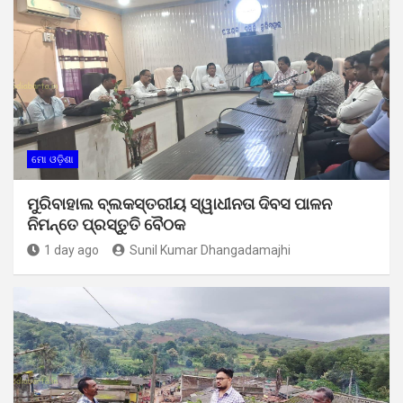
ମୋ ଓଡ଼ିଶା
ମୁରିବାହାଲ ବ୍ଲକସ୍ତରୀୟ ସ୍ୱାଧୀନତା ଦିବସ ପାଳନ
ନିମନ୍ତେ ପ୍ରସ୍ତୁତି ବୈଠକ
1 day ago
Sunil Kumar Dhangadamajhi