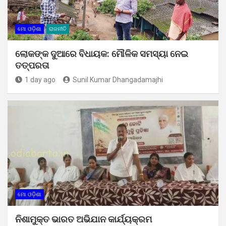
ମୋ ଓଡ଼ିଶା
ରାଜନୀତି
ଲୋକଙ୍କ ଦୁଆରେ ବିଧାୟକ: ମୌଳିକ ସମସ୍ୟା ନେଇ
ତତ୍ପରତା
1 day ago
Sunil Kumar Dhangadamajhi
ମୋ ଓଡ଼ିଶା
ନିଶାମୁକ୍ତ ଭାରତ ଅଭିଯାନ କାର୍ଯ୍ୟକ୍ରମ