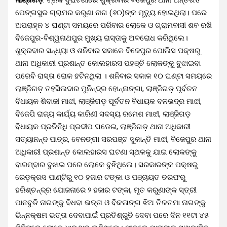
ପେଙ୍ଗସୁର ଗ୍ରାମର କରୁଣା ନାଗ (୬୦)ଙ୍କ ମୃତ୍ୟୁ ହୋଇଥିଲା। ପରେ
ଅପରାହ୍ନ ୪ ଘଣ୍ଟା ସମୟରେ ପରିବାର ଲୋକେ ଓ ଗ୍ରାମବାସୀ ଶବ ରଖି
ବିଜେପୁର-ବିଶ୍ୱନାଥପୁର ମୁଖ୍ୟ ରାସ୍ତାକୁ ଅବରୋଧ କରିଥିଲେ।
ଶୁକ୍ରବାର ସନ୍ଧ୍ୟା ଓ ଶନିବାର ସକାଳେ ବିଜେପୁର ପୋଲିସ ପକ୍ଷରୁ
ଥାନା ଅଧିକାରୀ ପ୍ରଶାନ୍ତ କୋଲହାରସ ପହଞ୍ଚି ଲୋକଙ୍କୁ ବୁଝାଇବା
ପରେବି ରାସ୍ତା ରୋକ ହଟିନଥିଲା । ଶନିବାର ସକାଳ ୧୦ ଘଣ୍ଟା ସମୟରେ
ଲାଞ୍ଜିଗଡ଼ ତହସିଲଦାର ମୁନିନ୍ଦ୍ର ହୋନ୍ନାଙ୍ଗା, ଲାଞ୍ଜିଗଡ଼ ପୂର୍ବତନ
ବିଧାୟକ ଶିବାଜୀ ମାଝୀ, ଲାଞ୍ଜିଗଡ଼ ପୂର୍ବତନ ବିଧାୟକ ବଳଭଦ୍ର ମାଝୀ,
ବିଜେପି ରାଜ୍ୟ କାର୍ଯ୍ୟ କାରିଣୀ ସଦସ୍ୟ ରମେଶ ମାଝୀ, ଲାଞ୍ଜିଗଡ଼
ବିଧାୟକ ପ୍ରତିନିଧି ପ୍ରଦୀପ ଘଡେଇ, ଲାଞ୍ଜିଗଡ଼ ଥାନା ଅଧିକାରୀ
ସତ୍ୟାନନ୍ଦ ପାତ୍ର, ବେନଙ୍ଗା ସରପଞ୍ଚ ସୁକାନ୍ତି ମାଝୀ, ବିଜେପୁର ଥାନା
ଅଧିକାରୀ ପ୍ରଶାନ୍ତ କୋଲହାରସ ଘଟଣା ସ୍ଥଳକୁ ଯାଇ ଲୋକଙ୍କୁ
ବାରମ୍ବାର ବୁଝାଇ ପରେ ଲୋକେ ବୁଝିଥିଲେ। ସରକାରଙ୍କ ପକ୍ଷରୁ
ରେଡ଼କ୍ରସ ପାଣ୍ଟିରୁ ୧୦ ହଜାର ଟଙ୍କା ଓ ପଞ୍ଚାୟତ ତରଫରୁ
ହରିଶ୍ଚନ୍ଦ୍ର ଯୋଜନାରେ ୨ ହଜାର ଟଙ୍କା, ମୃତ କରୁଣାଙ୍କ ସ୍ତ୍ରୀ
ପାନବୁଡି ନାଗଙ୍କୁ ବିଧବା ଭତ୍ତା ଓ ବିକଳାଙ୍ଗ ଝିଅ ତିଳତମା ନାଗଙ୍କୁ
ଭିନ୍ନକ୍ଷମ ଭତ୍ତା ଦେବାପାଇଁ ପ୍ରତିଶ୍ରୁତି ଦେବା ପରେ ଦିନ ୧୧ଟା ୪୫