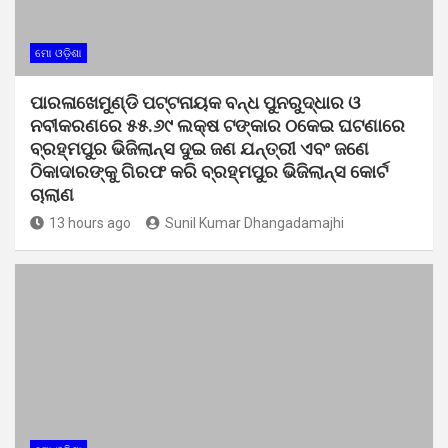
ମୋ ଓଡ଼ିଶା
ପାରଳାଖେମୁଣ୍ଡି ପଟ୍ଟନାୟକ ବନ୍ଧ ପୁନରୁଦ୍ଧାର ଓ
ନବୀକରଣରେ ୫୫.୬୯ ଲକ୍ଷ ଟଙ୍କାର ଠକେଇ ଘଟଣାରେ
ବ୍ରହ୍ମପୁର ଭିଜିଲାନ୍ସ ଦୁଇ ଜଣ ଯନ୍ତ୍ରୀ ଏବଂ ଜଣେ
ଠିକାଦାରଙ୍କୁ ଗିରଫ କରି ବ୍ରହ୍ମପୁର ଭିଜିଲାନ୍ସ କୋର୍ଟ
ଚାଲାଣ
13 hours ago
Sunil Kumar Dhangadamajhi