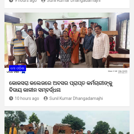
9 hours ago
Sunil Kumar Dhangadamajhi
ମୋ ଓଡ଼ିଶା
କୋକସରା କଲେଜରେ ଅବସର ପ୍ରାପ୍ତ କର୍ମଚାରୀଙ୍କୁ
ବିଦାୟ କାଳୀନ ସମ୍ବର୍ଦ୍ଧନା
10 hours ago
Sunil Kumar Dhangadamajhi