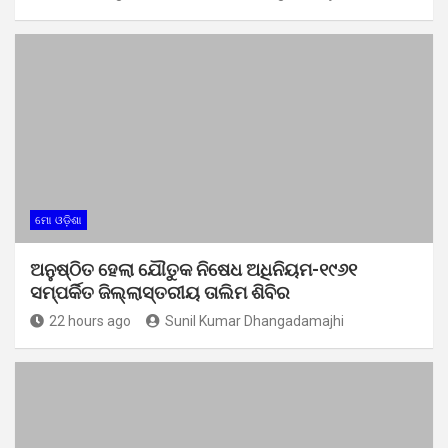
ମୋ ଓଡ଼ିଶା
ଅନୁଷ୍ଠିତ ହେଲା ଯୌତୁକ ନିଷେଧ ଅଧିନିୟମ-୧୯୬୧
ସମ୍ପର୍କିତ ଜିଲ୍ଲାସ୍ତରୀୟ ତାଲିମ ଶିବିର
22 hours ago
Sunil Kumar Dhangadamajhi