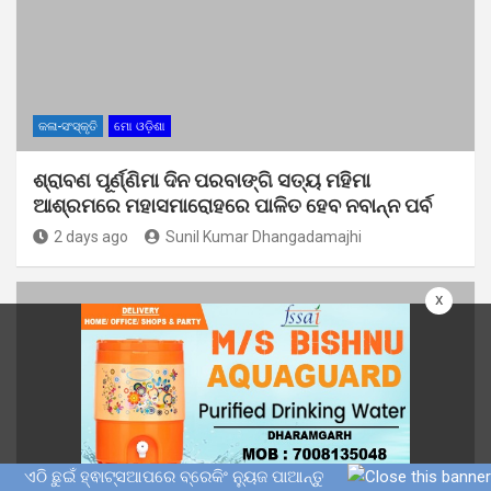
କଳା-ସଂସ୍କୃତି
ମୋ ଓଡ଼ିଶା
ଶ୍ରାବଣ ପୂର୍ଣ୍ଣିମା ଦିନ ପରବାଙ୍ଗି ସତ୍ୟ ମହିମା
ଆଶ୍ରମରେ ମହାସମାରୋହରେ ପାଳିତ ହେବ ନବାନ୍ନ ପର୍ବ
2 days ago
Sunil Kumar Dhangadamajhi
x
ଏଠି ଛୁଇଁ ହ୍ଵାଟ୍ସଆପରେ ବ୍ରେକିଂ ନ୍ୟୁଜ ପାଆନ୍ତୁ
ମୋ ଓଡ଼ିଶା