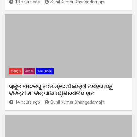
13 hours ago
Sunil Kumar Dhangadamajhi
ଅପରାଧ
ବିଚାର
ମୋ ଓଡ଼ିଶା
ସ୍କୁଲ ଫାଟକରୁ ୧୦ମ ଶ୍ରେଣୀ ଛାତ୍ରୀ ଅପହରଣକୁ
ବିତିଲାଣି ୧୮ ଦିନ; ଖାଲି ପଡ଼ିଛି ପୋଲିସ ହାତ
14 hours ago
Sunil Kumar Dhangadamajhi