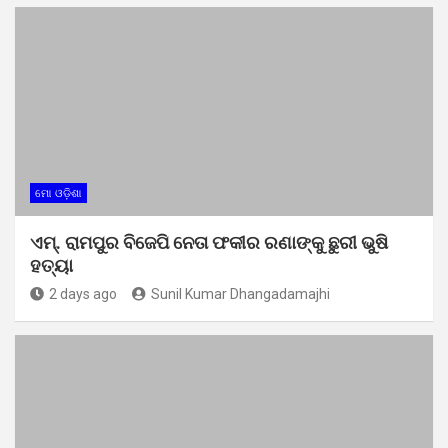
ମୋ ଓଡ଼ିଶା
ଏମ୍. ରାମପୁର ବିଜେପି ନେତା ଫକୀର ରଣାଙ୍କୁ ଛୁରୀ ଭୁଷି
ହତ୍ୟା
2 days ago
Sunil Kumar Dhangadamajhi