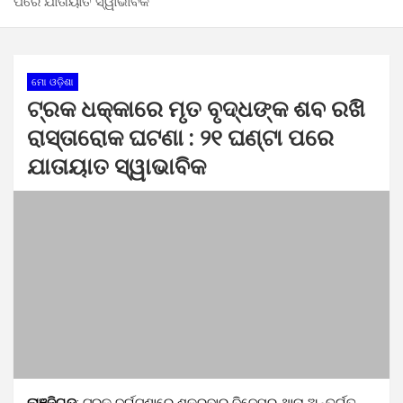
ପରେ ଯାତାୟାତ ସ୍ୱାଭାବିକ
ମୋ ଓଡ଼ିଶା
ଟ୍ରକ ଧକ୍କାରେ ମୃତ ବୃଦ୍ଧଙ୍କ ଶବ ରଖି
ରାସ୍ତାରୋକ ଘଟଣା : ୨୧ ଘଣ୍ଟା ପରେ
ଯାତାୟାତ ସ୍ୱାଭାବିକ
ଲାଞ୍ଜିଗଡ଼
: ଟ୍ରକ ଦୁର୍ଘଟଣାରେ ଶୁକ୍ରବାର ବିଜେପୁର ଥାନା ଅନ୍ତର୍ଗତ