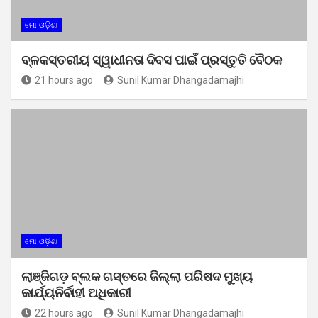
ମୋ ଓଡ଼ିଶା
ବ୍ଳକସ୍ତରୀୟ ସ୍ୱାଧୀନତା ଦିବସ ପାଇଁ ପ୍ରସ୍ତୁତି ବୈଠକ
21 hours ago
Sunil Kumar Dhangadamajhi
ମୋ ଓଡ଼ିଶା
ଲାଞ୍ଜିଗଡ଼ ବ୍ଲକ ଗସ୍ତରେ ଜିଲ୍ଲା ପରିଷଦ ମୁଖ୍ୟ
କାର୍ଯ୍ୟନିର୍ବାହୀ ଅଧିକାରୀ
22 hours ago
Sunil Kumar Dhangadamajhi