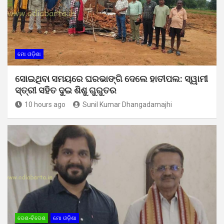
ମୋ ଓଡ଼ିଶା
ସୋଇଥିବା ସମୟରେ ଘରଭାଙ୍ଗି ଦେଲେ ହାତୀପଲ: ସ୍ୱାମୀ
ସ୍ତ୍ରୀ ସହିତ ଦୁଇ ଶିଶୁ ଗୁରୁତର
10 hours ago
Sunil Kumar Dhangadamajhi
ଦେଶ-ବିଦେଶ
ମୋ ଓଡ଼ିଶା