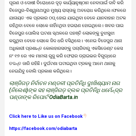
ପୂରଣ ଓ ଦୋଷୀ ବିରୋଧରେ ଦୃଡ଼ କାର୍ଯ୍ୟାନୁଷ୍ଠାନ ନେବାପାଇଁ ଦାବି କରି
ବିଜେପୁର-ବିଶ୍ୱନାଥପୁର ମୁଖ୍ୟ ରାସ୍ତାକୁ ଅବରୋଧ କରିଥିଲେ।ଫଳରେ
ଯାତାୟତ ଏକ ପ୍ରକାର ଠପ୍ ହୋଇ ଯାଇଥିବା ବେଳେ ଯାନବାହାନ ଅଟକ
ରହିଥିବା ବେଳେ ଲୋକେ ନାହିଁନଥିବା ହଇରାଣ ହୋଇଥିଲେ। ଖବର ପାଇ
ବିଜେପୁର ପୋଲିସ ଘଟଣା ସ୍ଥଳରେ ପହଞ୍ଚି ଲୋକଙ୍କୁ ବୁଝାସୁଝା
କରୁଥିବା ବେଳେ ଲୋକେ ଜିଦ ଧରି ବସିଥିଲେ। ଏନେଇ ବିଜେପୁର ଥାନା
ଅଧିକାରୀ ପ୍ରଶାନ୍ତ କୋଲହାରସଙ୍କୁ ପଚାରିବାରୁ ଏକସିଡେଣ୍ଟ କେସ
ନଂ ୧୭ ରେ ଏକ ମାମଲା ରୁଜୁ କରି ଫେରାର ଡ୍ରାଇଭର ବିରୁଦ୍ଧରେ
ତଦନ୍ତ ଜାରି ରହିଛି। ଦୁର୍ଘଟଣା ଘଟାଇଥିବା ଟ୍ରକକୁ ଆମେ ଥାନାକୁ
ନେଇଯିବୁ ବୋଲି ପ୍ରକାଶ କରିଥିଲେ।
ଲାଞ୍ଜିଗଡ଼ ନିର୍ବାଚନ ମଣ୍ଡଳୀ ପ୍ରତିନିଧି ଦୁଃଖିଶ୍ୟାମ ନାଗ
(ନିଲେଶ)ଙ୍କ ସହ ଲାଞ୍ଜିଗଡ଼ ବ୍ଲକ ପ୍ରତିନିଧି ଧର୍ମେନ୍ଦ୍ର
ପଣ୍ଡାଙ୍କ ରିପୋର୍ଟ OdiaBarta.in
Click here to Like us on Facebook
https://facebook.com/odiabarta