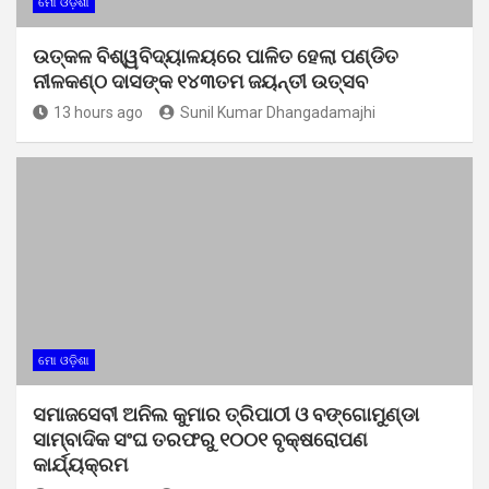
ମୋ ଓଡ଼ିଶା
ଉତ୍କଳ ବିଶ୍ୱବିଦ୍ୟାଳୟରେ ପାଳିତ ହେଲା ପଣ୍ଡିତ
ନୀଳକଣ୍ଠ ଦାସଙ୍କ ୧୪୩ତମ ଜୟନ୍ତୀ ଉତ୍ସବ
13 hours ago
Sunil Kumar Dhangadamajhi
ମୋ ଓଡ଼ିଶା
ସମାଜସେବୀ ଅନିଲ କୁମାର ତ୍ରିପାଠୀ ଓ ବଙ୍ଗୋମୁଣ୍ଡା
ସାମ୍ବାଦିକ ସଂଘ ତରଫରୁ ୧୦୦୧ ବୃକ୍ଷରୋପଣ
କାର୍ଯ୍ୟକ୍ରମ