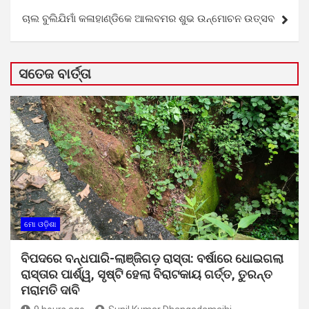
ଚାଲ ବୁଲିଯିମାଁ କଳାହାଣ୍ଡିକେ ଆଲବମର ଶୁଭ ଉନ୍ମୋଚନ ଉତ୍ସବ
ସତେଜ ବାର୍ତ୍ତା
ମୋ ଓଡ଼ିଶା
ବିପଦରେ ବନ୍ଧପାରି-ଲାଞ୍ଜିଗଡ଼ ରାସ୍ତା: ବର୍ଷାରେ ଧୋଇଗଲା
ରାସ୍ତାର ପାର୍ଶ୍ୱ, ସୃଷ୍ଟି ହେଲା ବିରାଟକାୟ ଗର୍ତ୍ତ, ତୁରନ୍ତ
ମରାମତି ଦାବି