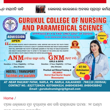
କୋକସରା କଲେଜରେ ଅବସର ପ୍ରାପ୍ତ କର୍ମଚାରୀଙ୍କୁ ବିଦାୟ କାଳୀନ ସ
Home
ଟ୍ରକ ଧକ୍କାରେ ମୃତ ବୃଦ୍ଧଙ୍କ ଶବ ରଖି ରାସ୍ତାରୋକ ଘଟଣା : ୨୧ ଘଣ୍ଟା