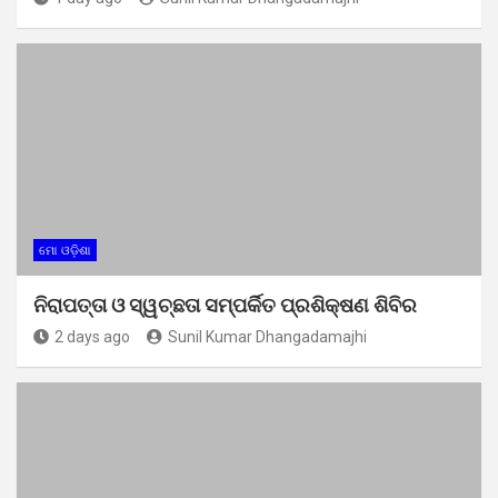
ମୋ ଓଡ଼ିଶା
ନିରାପତ୍ତା ଓ ସ୍ୱଚ୍ଛତା ସମ୍ପର୍କିତ ପ୍ରଶିକ୍ଷଣ ଶିବିର
2 days ago
Sunil Kumar Dhangadamajhi