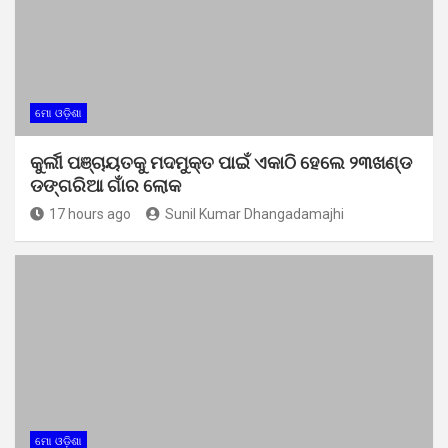
ମୋ ଓଡ଼ିଶା
କୁର୍ଲୀ ପଞ୍ଚାୟତକୁ ମଦମୁକ୍ତ ପାଇଁ ଏକାଠି ହେଲେ ୨୩ଖଣ୍ଡ
ଡଙ୍ଗରିଆ ଗାଁର ଲୋକ
17 hours ago
Sunil Kumar Dhangadamajhi
ମୋ ଓଡ଼ିଶା