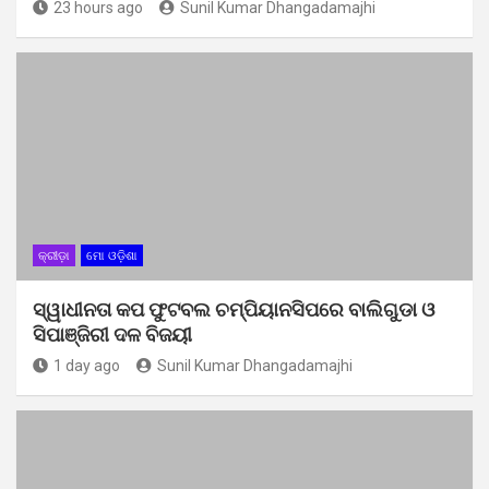
23 hours ago
Sunil Kumar Dhangadamajhi
କ୍ରୀଡ଼ା
ମୋ ଓଡ଼ିଶା
ସ୍ୱାଧୀନତା କପ ଫୁଟବଲ ଚମ୍ପିୟାନସିପରେ ବାଲିଗୁଡା ଓ
ସିପାଞ୍ଜିରୀ ଦଳ ବିଜୟୀ
1 day ago
Sunil Kumar Dhangadamajhi