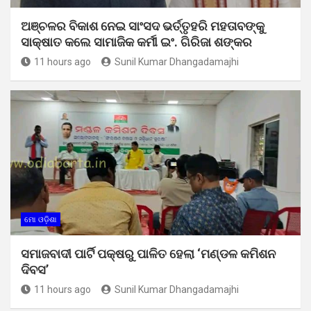
ଅଞ୍ଚଳର ବିକାଶ ନେଇ ସାଂସଦ ଭର୍ତ୍ତୃହରି ମହତାବଙ୍କୁ
ସାକ୍ଷାତ କଲେ ସାମାଜିକ କର୍ମୀ ଇଂ. ଗିରିଜା ଶଙ୍କର
11 hours ago
Sunil Kumar Dhangadamajhi
ମୋ ଓଡ଼ିଶା
ସମାଜବାଦୀ ପାର୍ଟି ପକ୍ଷରୁ ପାଳିତ ହେଲା ‘ମଣ୍ଡଳ କମିଶନ
ଦିବସ’
11 hours ago
Sunil Kumar Dhangadamajhi