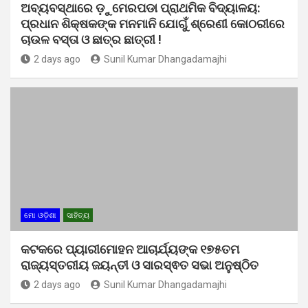
ଅବ୍ୟବସ୍ଥାରେ ଡ଼ୁମେରପଡା ପ୍ରାଥମିକ ବିଦ୍ୟାଳୟ:
ପ୍ରଧାନ ଶିକ୍ଷକଙ୍କ ମନମାନି ଯୋଗୁଁ ଶ୍ରେଣୀ କୋଠରୀରେ
ଚାଉଳ ବସ୍ତା ଓ ଛାତ୍ର ଛାତ୍ରୀ !
2 days ago
Sunil Kumar Dhangadamajhi
ମୋ ଓଡ଼ିଶା
ସାହିତ୍ୟ
କଟକରେ ପ୍ୟାରୀମୋହନ ଆଚାର୍ଯ୍ୟଙ୍କ ୧୭୫ତମ
ରାଜ୍ୟସ୍ତରୀୟ ଜୟନ୍ତୀ ଓ ସାରସ୍ଵତ ସଭା ଅନୁଷ୍ଠିତ
2 days ago
Sunil Kumar Dhangadamajhi