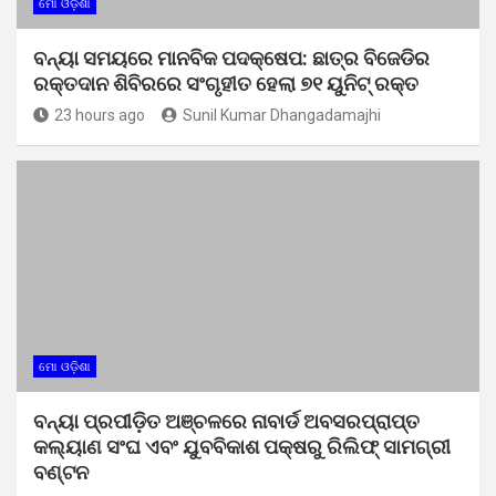
ମୋ ଓଡ଼ିଶା
ବନ୍ୟା ସମୟରେ ମାନବିକ ପଦକ୍ଷେପ: ଛାତ୍ର ବିଜେଡିର
ରକ୍ତଦାନ ଶିବିରରେ ସଂଗୃହୀତ ହେଲା ୭୧ ୟୁନିଟ୍ ରକ୍ତ
23 hours ago
Sunil Kumar Dhangadamajhi
ମୋ ଓଡ଼ିଶା
ବନ୍ୟା ପ୍ରପୀଡ଼ିତ ଅଞ୍ଚଳରେ ନାବାର୍ଡ ଅବସରପ୍ରାପ୍ତ
କଲ୍ୟାଣ ସଂଘ ଏବଂ ଯୁବବିକାଶ ପକ୍ଷରୁ ରିଲିଫ୍ ସାମଗ୍ରୀ
ବଣ୍ଟନ