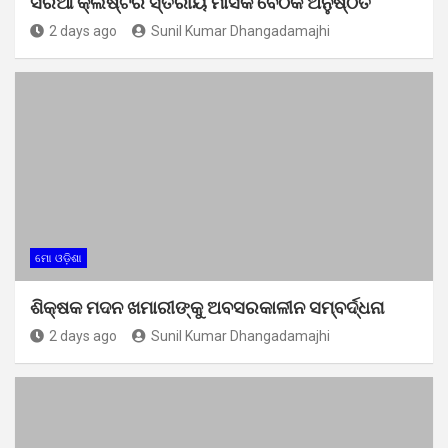
ସରିଆଁ କ୍ଲଷ୍ଟର ସ୍ତରୀୟ ମାସିକ ବୈଠକ ଅନୁଷ୍ଠିତ
2 days ago
Sunil Kumar Dhangadamajhi
ମୋ ଓଡ଼ିଶା
ଶିକ୍ଷକ ମଦନ ଖମାରୀଙ୍କୁ ଅବସରକାଳୀନ ସମ୍ବର୍ଦ୍ଧନା
2 days ago
Sunil Kumar Dhangadamajhi