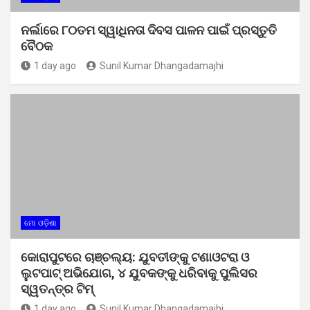
ନର୍ଲାରେ ୮୦ତମ ସ୍ୱାଧିନତା ଦିବସ ପାଳନ ପାଇଁ ପ୍ରସ୍ତୁତି
ବୈଠକ
1 day ago
Sunil Kumar Dhangadamajhi
ମୋ ଓଡ଼ିଶା
କୋରାପୁଟରେ ଚାଞ୍ଚଲ୍ୟ: ଯୁବତୀଙ୍କୁ ଟଣାଓଟରା ଓ
ଲୁଟପାଟ୍ ଅଭିଯୋଗ, ୪ ଯୁବକଙ୍କୁ ଧରିବାକୁ ପୁଲିସର
ସ୍ୱତନ୍ତ୍ର ଟିମ୍
1 day ago
Sunil Kumar Dhangadamajhi