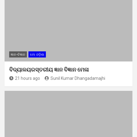
ଜ୍ଞାନ-ବିଜ୍ଞାନ
ମୋ ଓଡ଼ିଶା
ବିଦ୍ୟାଳୟରସ୍ତରୀୟ ଜ୍ଞାନ ବିଜ୍ଞାନ ମେଳା
21 hours ago
Sunil Kumar Dhangadamajhi