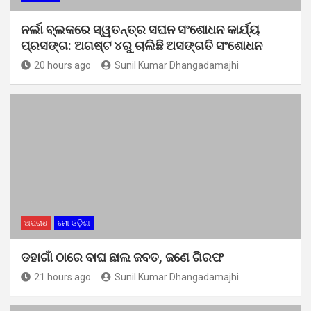
ନର୍ଲା ବ୍ଲକରେ ସ୍ୱତନ୍ତ୍ର ସଘନ ସଂଶୋଧନ କାର୍ଯ୍ୟ
ପ୍ରସଙ୍ଗ: ଅଗଷ୍ଟ ୪ରୁ ଚାଲିଛି ଅସଙ୍ଗତି ସଂଶୋଧନ
20 hours ago
Sunil Kumar Dhangadamajhi
ଅପରାଧ
ମୋ ଓଡ଼ିଶା
ଡହାଗାଁ ଠାରେ ବାଘ ଛାଲ ଜବତ, ଜଣେ ଗିରଫ
21 hours ago
Sunil Kumar Dhangadamajhi