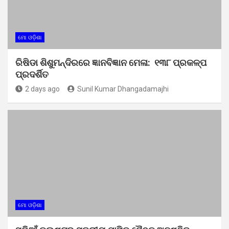
ମୋ ଓଡ଼ିଶା
ରିଷିଡା ଶିଶୁମନ୍ଦିରରେ ଜ୍ଞାନବିଜ୍ଞାନ ମେଳା: ୧୩୮ ପ୍ରକଳ୍ପ
ପ୍ରଦର୍ଶିତ
2 days ago
Sunil Kumar Dhangadamajhi
ମୋ ଓଡ଼ିଶା