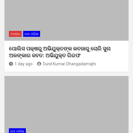
ଅପରାଧ
ମୋ ଓଡ଼ିଶା
ପୋଲିସ ପକ୍ଷରୁ ଅଭିଯୁକ୍ତଙ୍କ କବଜାରୁ ଚୋରି ସୁନା
ଅଳଙ୍କାର ଜବତ: ଅଭିଯୁକ୍ତ ଗିରଫ
1 day ago
Sunil Kumar Dhangadamajhi
ମୋ ଓଡ଼ିଶା