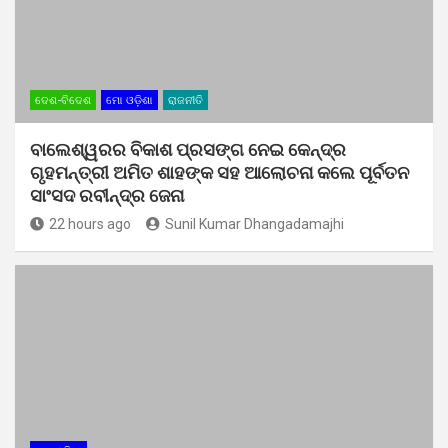
ଦେଶ-ବିଦେଶ
ମୋ ଓଡ଼ିଶା
ରାଜନୀତି
ବାଲେଶ୍ୱରର ବିକାଶ ପ୍ରସଙ୍ଗ ନେଇ କେନ୍ଦ୍ର
ଗୃହମନ୍ତ୍ରୀ ଅମିତ ଶାହଙ୍କ ସହ ଆଲୋଚନା କଲେ ପୂର୍ବତନ
ସାଂସଦ ରବୀନ୍ଦ୍ର ଜେନା
22 hours ago
Sunil Kumar Dhangadamajhi