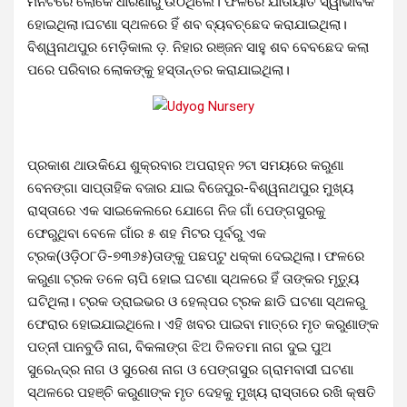
ମିନିଟରେ ଲୋକେ ଧାରଣାରୁ ଉଠିଥିଲେ। ଫଳରେ ଯାତାୟାତ ସ୍ୱାଭାବିକ
ହୋଇଥିଲା।ଘଟଣା ସ୍ଥଳରେ ହିଁ ଶବ ବ୍ୟବଚ୍ଛେଦ କରାଯାଇଥିଲା।
ବିଶ୍ୱନାଥପୁର ମେଡ଼ିକାଲ ଡ଼. ନିହାର ରଞ୍ଜନ ସାହୁ ଶବ ବେବଛେଦ କଲା
ପରେ ପରିବାର ଲୋକଙ୍କୁ ହସ୍ତାନ୍ତର କରାଯାଇଥିଲା।
ପ୍ରକାଶ ଥାଉକିଯେ ଶୁକ୍ରବାର ଅପରାହ୍ନ ୨ଟା ସମୟରେ କରୁଣା
ବେନଙ୍ଗା ସାପ୍ତାହିକ ବଜାର ଯାଇ ବିଜେପୁର-ବିଶ୍ୱନାଥପୁର ମୁଖ୍ୟ
ରାସ୍ତାରେ ଏକ ସାଇକେଲରେ ଯୋଗେ ନିଜ ଗାଁ ପେଙ୍ଗସୁରକୁ
ଫେରୁଥିବା ବେଳେ ଗାଁର ୫ ଶହ ମିଟର ପୂର୍ବରୁ ଏକ
ଟ୍ରକ(ଓଡ଼ି୦୮ଡି-୭୩୬୫)ତାଙ୍କୁ ପଛପଟୁ ଧକ୍କା ଦେଇଥିଲା। ଫଳରେ
କରୁଣା ଟ୍ରକ ତଳେ ଚାପି ହୋଇ ଘଟଣା ସ୍ଥଳରେ ହିଁ ତାଙ୍କର ମୃତ୍ୟୁ
ଘଟିଥିଲା। ଟ୍ରକ ଡ୍ରାଇଭର ଓ ହେଲ୍ପର ଟ୍ରକ ଛାଡି ଘଟଣା ସ୍ଥଳରୁ
ଫେରାର ହୋଇଯାଇଥିଲେ। ଏହି ଖବର ପାଇବା ମାତ୍ରେ ମୃତ କରୁଣାଙ୍କ
ପତ୍ନୀ ପାନବୁଡି ନାଗ, ବିକଳାଙ୍ଗ ଝିଅ ତିଳତମା ନାଗ ଦୁଇ ପୁଅ
ସୁରେନ୍ଦ୍ର ନାଗ ଓ ସୁରେଶ ନାଗ ଓ ପେଙ୍ଗସୁର ଗ୍ରାମବାସୀ ଘଟଣା
ସ୍ଥଳରେ ପହଞ୍ଚି କରୁଣାଙ୍କ ମୃତ ଦେହକୁ ମୁଖ୍ୟ ରାସ୍ତାରେ ରଖି କ୍ଷତି