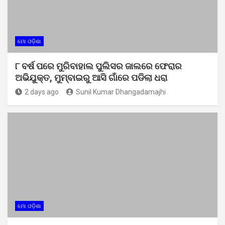
ମୋ ଓଡ଼ିଶା
୮ ବର୍ଷ ପରେ ମୁରିବାହାଲ ପୁଲିସର ଜାଲରେ ଫେରାର
ଅଭିଯୁକ୍ତ, ମୁମ୍ବାଇରୁ ଆସି ଗାଁରେ ପଡିଲା ଧରା
2 days ago
Sunil Kumar Dhangadamajhi
ମୋ ଓଡ଼ିଶା