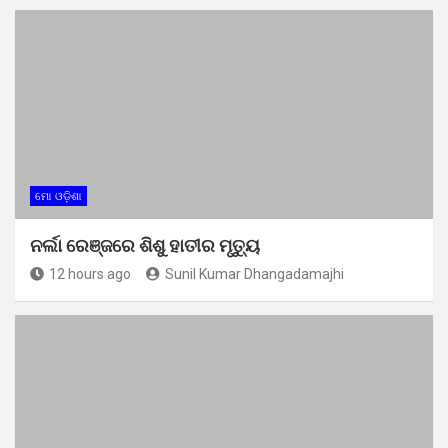
ମୋ ଓଡ଼ିଶା
ନର୍ଲା ରେଞ୍ଜରେ ଶିଶୁ ହାତୀର ମୃତ୍ୟୁ
12 hours ago
Sunil Kumar Dhangadamajhi