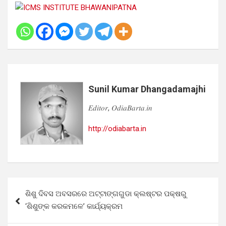
Sunil Kumar Dhangadamajhi
𝐸𝑑𝑖𝑡𝑜𝑟, 𝑂𝑑𝑖𝑎𝐵𝑎𝑟𝑡𝑎.𝑖𝑛
http://odiabarta.in
Post
ଶିଶୁ ଦିବସ ଅବସରରେ ଅଟ୍ଟାଙ୍ଗଗୁଡା କ୍ଲଷ୍ଟର ପକ୍ଷରୁ
navigation
‘ଶିଶୁଙ୍କ କରକମଳେ’ କାର୍ଯ୍ୟକ୍ରମ