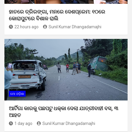
ହାତରେ ତ୍ରିରଙ୍ଗା, ମନରେ ଦେଶପ୍ରେମ: ୧୦ରେ
କୋରାପୁଟରେ ବିଶାଳ ରାଲି
22 hours ago
Sunil Kumar Dhangadamajhi
ମୋ ଓଡ଼ିଶା
ଆର୍ଟିଗା କାରକୁ ପଛପଟୁ ଧକ୍କା ଦେଲା ଯାତ୍ରୀବାହୀ ବସ, ୩
ଆହତ
1 day ago
Sunil Kumar Dhangadamajhi