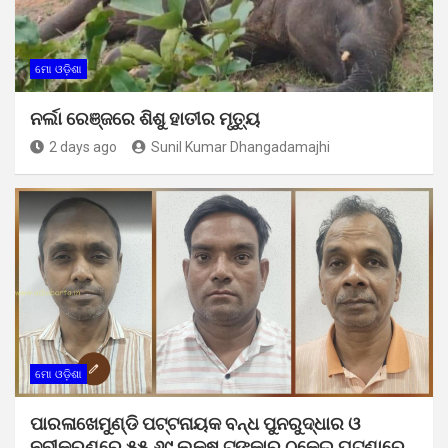
ମୋ ଓଡ଼ିଶା
ନର୍ଲା ରେଞ୍ଜରେ ଶିଶୁ ହାତୀର ମୃତ୍ୟୁ
2 days ago
Sunil Kumar Dhangadamajhi
ମୋ ଓଡ଼ିଶା
ପାରଳାଖେମୁଣ୍ଡି ପଟ୍ଟନାୟକ ବନ୍ଧ ପୁନରୁଦ୍ଧାର ଓ
ନବୀକରଣରେ ୫୫.୬୯ ଲକ୍ଷ ଟଙ୍କାର ଠକେଇ ଘଟଣାରେ