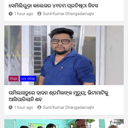
ସେମିଲିଗୁଡ଼ା କଲେଜର ୪୧ତମ ପ୍ରତିଷ୍ଠା ଦିବସ
1 hour ago
Sunil Kumar Dhangadamajhi
ବିଚାର
ମୋ ଓଡ଼ିଶା
ତାମିଲନାଡୁରେ ଦାଦନ ଶ୍ରମିକଙ୍କ ମୃତ୍ୟୁ; ଭିଟାମାଟିକୁ
ଆସିପାରିଲାନି ଶବ
1 hour ago
Sunil Kumar Dhangadamajhi