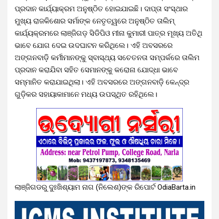
ପ୍ରଦାନ କାର୍ଯ୍ୟାକ୍ରମ ଅନୁଷ୍ଠିତ ହୋଇଯାଇଛି। ଦାପ୍ତା ସଂସ୍ଥାର
ମୁଖ୍ୟ ରାଜକିଶୋର ସର୍ମାଙ୍କ ନେତୃତ୍ୱରେ ଅନୁଷ୍ଠିତ ତାଲିମ୍
କାର୍ଯ୍ୟକ୍ରମରେ ଲାଞ୍ଜିଗଡ଼ ସିଡିପିଓ ମୀନା କୁମାରୀ ପାତ୍ର ମୂଖ୍ୟ ଅତିଥି
ଭାବେ ଯୋଗ ଦେଇ ଉଦଘାଟନ କରିଥିଲେ। ଏହି ଅବସରରେ
ଅଙ୍ଗନବାଡ଼ି କର୍ମୀମାନଙ୍କୁ ସ୍ବାସ୍ଥ୍ୟ ସଚେତନତା ସମ୍ପର୍କରେ ତାଲିମ
ପ୍ରଦାନ କରାଯିବା ସହିତ ସେମାନଙ୍କୁ କରୋନା ଯୋଦ୍ଧା ଭାବେ
ସମ୍ମାନିତ କରାଯାଇଥିଲା। ଏହି ଅବସରରେ ଅଙ୍ଗନବାଡ଼ି କେନ୍ଦ୍ର
ଗୁଡ଼ିକର ସହାୟାକାମାନେ ମଧ୍ୟ ଉପସ୍ଥିତ ରହିଥିଲେ।
ଲାଞ୍ଜିଗଡରୁ ଦୁଃଖିଶ୍ୟାମ ନାଗ (ନିଲେଶ)ଙ୍କ ରିପୋର୍ଟ OdiaBarta.in