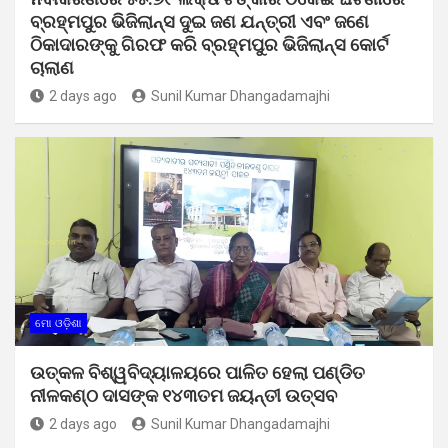
ବ୍ରହ୍ମପୁର ଭିଜିଲାନ୍ସ ଦୁଇ ଜଣ ଯନ୍ତ୍ରୀ ଏବଂ ଜଣେ
ଠିକାଦାରଙ୍କୁ ଗିରଫ କରି ବ୍ରହ୍ମପୁର ଭିଜିଲାନ୍ସ କୋର୍ଟ
ଚାଲାଣ
2 days ago
Sunil Kumar Dhangadamajhi
ମୋ ଓଡ଼ିଶା
ଉତ୍କଳ ବିଶ୍ୱବିଦ୍ୟାଳୟରେ ପାଳିତ ହେଲା ପଣ୍ଡିତ
ନୀଳକଣ୍ଠ ଦାସଙ୍କ ୧୪୩ତମ ଜୟନ୍ତୀ ଉତ୍ସବ
2 days ago
Sunil Kumar Dhangadamajhi