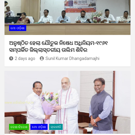
ମୋ ଓଡ଼ିଶା
ଅନୁଷ୍ଠିତ ହେଲା ଯୌତୁକ ନିଷେଧ ଅଧିନିୟମ-୧୯୬୧
ସମ୍ପର୍କିତ ଜିଲ୍ଲାସ୍ତରୀୟ ତାଲିମ ଶିବିର
2 days ago
Sunil Kumar Dhangadamajhi
ଦେଶ-ବିଦେଶ
ମୋ ଓଡ଼ିଶା
ରାଜନୀତି