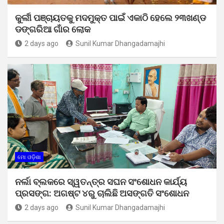
କୁର୍ଲୀ ପଞ୍ଚାୟତକୁ ମଦମୁକ୍ତ ପାଇଁ ଏକାଠି ହେଲେ ୨୩ଖଣ୍ଡ
ଡଙ୍ଗରିଆ ଗାଁର ଲୋକ
2 days ago
Sunil Kumar Dhangadamajhi
ମୋ ଓଡ଼ିଶା
ନର୍ଲା ବ୍ଲକରେ ସ୍ୱତନ୍ତ୍ର ସଘନ ସଂଶୋଧନ କାର୍ଯ୍ୟ
ପ୍ରସଙ୍ଗ: ଅଗଷ୍ଟ ୪ରୁ ଚାଲିଛି ଅସଙ୍ଗତି ସଂଶୋଧନ
2 days ago
Sunil Kumar Dhangadamajhi