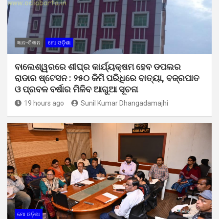
ଜ୍ଞାନ-ବିଜ୍ଞାନ
ମୋ ଓଡ଼ିଶା
ବାଲେଶ୍ୱରରେ ଶୀଘ୍ର କାର୍ଯ୍ୟକ୍ଷମ ହେବ ଡପଲର
ରାଡାର ଷ୍ଟେସନ : ୨୫୦ କିମି ପରିଧିରେ ବାତ୍ୟା, ବଜ୍ରପାତ
ଓ ପ୍ରବଳ ବର୍ଷାର ମିଳିବ ଆଗୁଆ ସୂଚନା
19 hours ago
Sunil Kumar Dhangadamajhi
ମୋ ଓଡ଼ିଶା