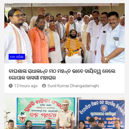
ମୋ ଓଡ଼ିଶା
ବାଘଶାଳା ରାଧାକାନ୍ତ ମଠ ମହନ୍ତ ଭାବେ ଦାୟିତ୍ୱ ନେଲେ
ଗୋପାଳ ଦାସଜୀ ମହାରାଜ
13 hours ago
Sunil Kumar Dhangadamajhi