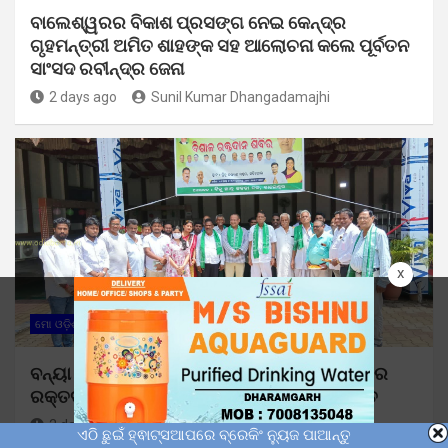
ବାଲେଶ୍ୱରର ବିକାଶ ପ୍ରସଙ୍ଗ ନେଇ କେନ୍ଦ୍ର
ଗୃହମନ୍ତ୍ରୀ ଅମିତ ଶାହଙ୍କ ସହ ଆଲୋଚନା କଲେ ପୂର୍ବତନ
ସାଂସଦ ରବୀନ୍ଦ୍ର ଜେନା
2 days ago
Sunil Kumar Dhangadamajhi
x
ମୋ ଓଡ଼ିଶା
ବନ୍ୟା ସମୟରେ ମାନବିକ ପଦକ୍ଷେପ: ଛାତ୍ର ବିଜେଡିର
ରକ୍ତଦାନ ଶିବିରରେ ସଂଗୃହୀତ ହେଲା ୭୧ ୟୁନିଟ୍ ରକ୍ତ
2 days ago
Sunil Kumar Dhangadamajhi
ଏଠି ଛୁଇଁ ହ୍ଵାଟ୍ସଆପରେ ବ୍ରେକିଂ ନ୍ୟୁଜ ପାଆନ୍ତୁ