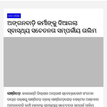
ମୋ ଓଡ଼ିଶା
ଅଙ୍ଗନବାଡ଼ି କର୍ମୀଙ୍କୁ ଦିଆଗଲା
ସ୍ବାସ୍ଥ୍ୟ ସଚେତନତା ସମ୍ପର୍କୀୟ ତାଲିମ
ଲାଞ୍ଜିଗଡ଼:
କଳାହାଣ୍ଡି ଜିଲ୍ଲାର ଅଗ୍ରଣୀ ସ୍ବେଚ୍ଛାସେବୀ ସଂଗଠନ
ଦାପ୍ତା ପକ୍ଷରୁ ଲାଞ୍ଜିଗଡ଼ ବ୍ଲକ୍ ଲାଞ୍ଜିଗଡ଼ରୋଡ଼ ସେକ୍ଟର ଅଞ୍ଚଳର
ଅଙ୍ଗନବାଡ଼ି କର୍ମୀ ମାନଙ୍କୁ ସ୍ବାସ୍ଥ୍ୟ ସଚେତନତା ସମ୍ପର୍କ ତାଲିମ୍