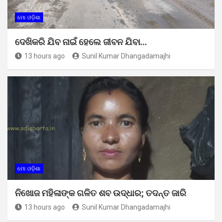
ମୋ ଓଡ଼ିଶା
ଦେଖିକରି ଯିବ ନାଇଁ ହେଲେ ଜୀବନ ଯିବା…
13 hours ago
Sunil Kumar Dhangadamajhi
ମୋ ଓଡ଼ିଶା
ନିଖୋଜ ମହିଳାଙ୍କ ଗଳିତ ଶବ ଉଦ୍ଧାର; ତଦନ୍ତ ଜାରି
13 hours ago
Sunil Kumar Dhangadamajhi