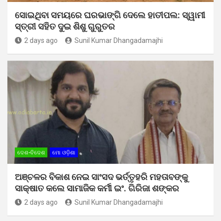
ସୋଇଥିବା ସମୟରେ ଘରଭାଙ୍ଗି ଦେଲେ ହାତୀପଲ: ସ୍ୱାମୀ
ସ୍ତ୍ରୀ ସହିତ ଦୁଇ ଶିଶୁ ଗୁରୁତର
2 days ago
Sunil Kumar Dhangadamajhi
ଦେଶ-ବିଦେଶ
ମୋ ଓଡ଼ିଶା
ଅଞ୍ଚଳର ବିକାଶ ନେଇ ସାଂସଦ ଭର୍ତ୍ତୃହରି ମହତାବଙ୍କୁ
ସାକ୍ଷାତ କଲେ ସାମାଜିକ କର୍ମୀ ଇଂ. ଗିରିଜା ଶଙ୍କର
2 days ago
Sunil Kumar Dhangadamajhi