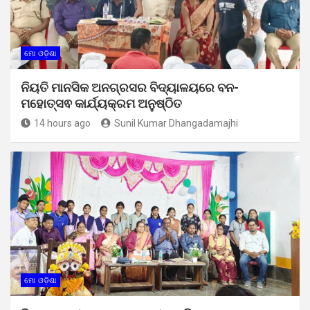
ମୋ ଓଡ଼ିଶା
ନିୟତି ମାନସିକ ଅନଗ୍ରସର ବିଦ୍ୟାଳୟରେ ବନ-
ମହୋତ୍ସଵ କାର୍ଯ୍ୟକ୍ରମ ଅନୁଷ୍ଠିତ
14 hours ago
Sunil Kumar Dhangadamajhi
ମୋ ଓଡ଼ିଶା