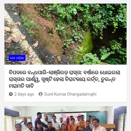
ମୋ ଓଡ଼ିଶା
ବିପଦରେ ବନ୍ଧପାରି-ଲାଞ୍ଜିଗଡ଼ ରାସ୍ତା: ବର୍ଷାରେ ଧୋଇଗଲା
ରାସ୍ତାର ପାର୍ଶ୍ୱ, ସୃଷ୍ଟି ହେଲା ବିରାଟକାୟ ଗର୍ତ୍ତ, ତୁରନ୍ତ
ମରାମତି ଦାବି
2 days ago
Sunil Kumar Dhangadamajhi