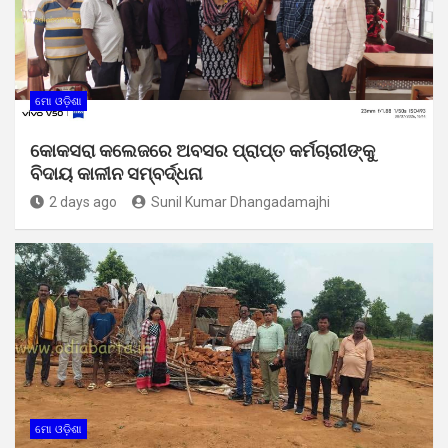
ମୋ ଓଡ଼ିଶା
କୋକସରା କଲେଜରେ ଅବସର ପ୍ରାପ୍ତ କର୍ମଚାରୀଙ୍କୁ
ବିଦାୟ କାଳୀନ ସମ୍ବର୍ଦ୍ଧନା
2 days ago
Sunil Kumar Dhangadamajhi
ମୋ ଓଡ଼ିଶା