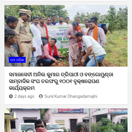
ମୋ ଓଡ଼ିଶା
ସମାଜସେବୀ ଅନିଲ କୁମାର ତ୍ରିପାଠୀ ଓ ବଙ୍ଗୋମୁଣ୍ଡା
ସାମ୍ବାଦିକ ସଂଘ ତରଫରୁ ୧୦୦୧ ବୃକ୍ଷରୋପଣ
କାର୍ଯ୍ୟକ୍ରମ
2 days ago
Sunil Kumar Dhangadamajhi