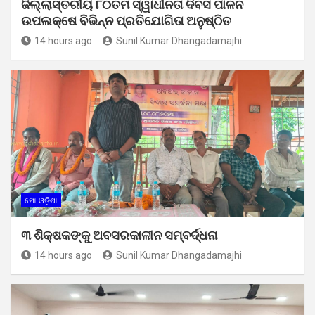
ଜିଲ୍ଲାସ୍ତରୀୟ ୮୦ତମ ସ୍ୱାଧୀନତା ଦିବସ ପାଳନ
ଉପଲକ୍ଷେ ବିଭିନ୍ନ ପ୍ରତିଯୋଗିତା ଅନୁଷ୍ଠିତ
14 hours ago
Sunil Kumar Dhangadamajhi
ମୋ ଓଡ଼ିଶା
୩ ଶିକ୍ଷକଙ୍କୁ ଅବସରକାଳୀନ ସମ୍ବର୍ଦ୍ଧନା
14 hours ago
Sunil Kumar Dhangadamajhi