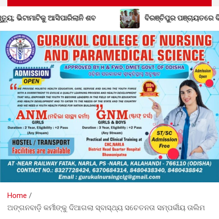
ଶବ
ବିରଞ୍ଚିପୁର ପଞ୍ଚାୟତରେ ବିଜେଡିର ଶକ୍ତି ବୃଦ୍ଧି; ବିଜେପି ଛ
Home
ଅଙ୍ଗନବାଡ଼ି କର୍ମୀଙ୍କୁ ଦିଆଗଲା ସ୍ବାସ୍ଥ୍ୟ ସଚେତନତା ସମ୍ପର୍କୀୟ ତାଲିମ