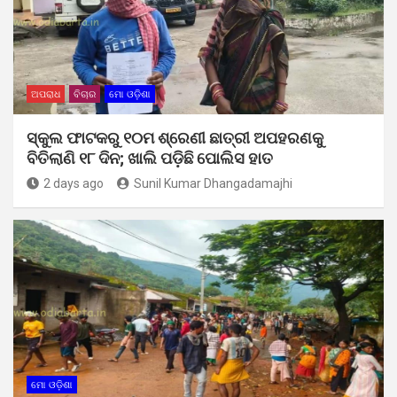
ଅପରାଧ
ବିଚାର
ମୋ ଓଡ଼ିଶା
ସ୍କୁଲ ଫାଟକରୁ ୧୦ମ ଶ୍ରେଣୀ ଛାତ୍ରୀ ଅପହରଣକୁ
ବିତିଲାଣି ୧୮ ଦିନ; ଖାଲି ପଡ଼ିଛି ପୋଲିସ ହାତ
2 days ago
Sunil Kumar Dhangadamajhi
ମୋ ଓଡ଼ିଶା