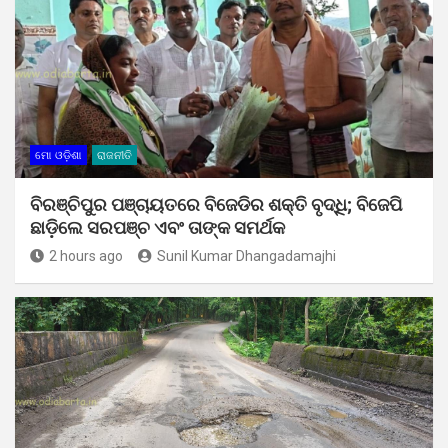
ମୋ ଓଡ଼ିଶା
ରାଜନୀତି
ବିରଞ୍ଚିପୁର ପଞ୍ଚାୟତରେ ବିଜେଡିର ଶକ୍ତି ବୃଦ୍ଧି; ବିଜେପି
ଛାଡ଼ିଲେ ସରପଞ୍ଚ ଏବଂ ତାଙ୍କ ସମର୍ଥକ
2 hours ago
Sunil Kumar Dhangadamajhi