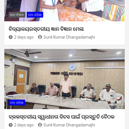
ଜ୍ଞାନ-ବିଜ୍ଞାନ
ମୋ ଓଡ଼ିଶା
ବିଦ୍ୟାଳୟରସ୍ତରୀୟ ଜ୍ଞାନ ବିଜ୍ଞାନ ମେଳା
2 days ago
Sunil Kumar Dhangadamajhi
ମୋ ଓଡ଼ିଶା
ବ୍ଳକସ୍ତରୀୟ ସ୍ୱାଧୀନତା ଦିବସ ପାଇଁ ପ୍ରସ୍ତୁତି ବୈଠକ
2 days ago
Sunil Kumar Dhangadamajhi