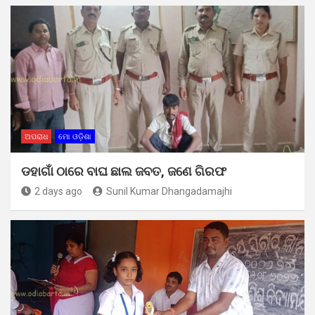
ଅପରାଧ
ମୋ ଓଡ଼ିଶା
ଡହାଗାଁ ଠାରେ ବାଘ ଛାଲ ଜବତ, ଜଣେ ଗିରଫ
2 days ago
Sunil Kumar Dhangadamajhi