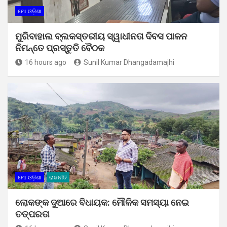
ମୋ ଓଡ଼ିଶା
ମୁରିବାହାଲ ବ୍ଲକସ୍ତରୀୟ ସ୍ୱାଧୀନତା ଦିବସ ପାଳନ
ନିମନ୍ତେ ପ୍ରସ୍ତୁତି ବୈଠକ
16 hours ago
Sunil Kumar Dhangadamajhi
ମୋ ଓଡ଼ିଶା
ରାଜନୀତି
ଲୋକଙ୍କ ଦୁଆରେ ବିଧାୟକ: ମୌଳିକ ସମସ୍ୟା ନେଇ
ତତ୍ପରତା