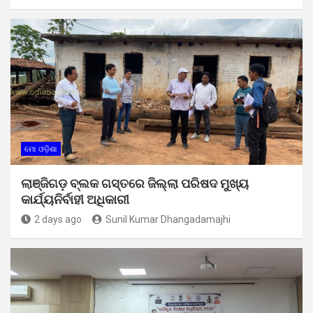
ମୋ ଓଡ଼ିଶା
ଲାଞ୍ଜିଗଡ଼ ବ୍ଲକ ଗସ୍ତରେ ଜିଲ୍ଲା ପରିଷଦ ମୁଖ୍ୟ
କାର୍ଯ୍ୟନିର୍ବାହୀ ଅଧିକାରୀ
2 days ago
Sunil Kumar Dhangadamajhi