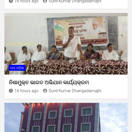
16 hours ago
Sunil Kumar Dhangadamajhi
ମୋ ଓଡ଼ିଶା
ନିଶାମୁକ୍ତ ଭାରତ ଅଭିଯାନ କାର୍ଯ୍ୟକ୍ରମ
16 hours ago
Sunil Kumar Dhangadamajhi