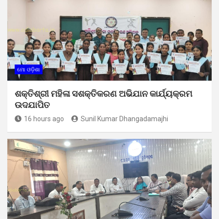
ମୋ ଓଡ଼ିଶା
ଶକ୍ତିଶ୍ରୀ ମହିଳା ସଶକ୍ତିକରଣ ଅଭିଯାନ କାର୍ଯ୍ୟକ୍ରମ
ଉଦଯାପିତ
16 hours ago
Sunil Kumar Dhangadamajhi