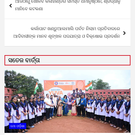
ଆଜିଠାରୁ ଖୋଳିବ କଳାହାଣ୍ଡିର ସମସ୍ତ ଧର୍ମାନୁଷ୍ଠାନ, ଶ୍ରଦ୍ଧାଳୁ
navigation
ମାନିବେ କଟକଣା
କର୍ଲାପାଟ ଖଣ୍ଡୁଆଲମାଲି ପର୍ବତ ନିଲାମ ପ୍ରତିବାଦରେ
ଆଦିବାସୀଙ୍କ ମାନବ ଶୃଙ୍ଖଳ ପଦଯାତ୍ରା ଓ ବିକ୍ଷୋଭ ପ୍ରଦର୍ଶନ
ସତେଜ ବାର୍ତ୍ତା
ମୋ ଓଡ଼ିଶା