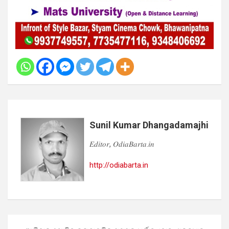
Sunil Kumar Dhangadamajhi
𝐸𝑑𝑖𝑡𝑜𝑟, 𝑂𝑑𝑖𝑎𝐵𝑎𝑟𝑡𝑎.𝑖𝑛
http://odiabarta.in
Post