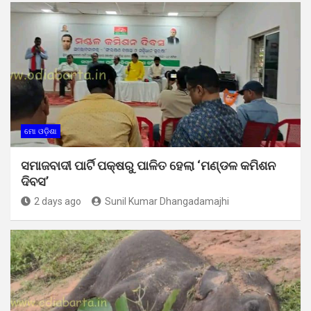
ମୋ ଓଡ଼ିଶା
ସମାଜବାଦୀ ପାର୍ଟି ପକ୍ଷରୁ ପାଳିତ ହେଲା ‘ମଣ୍ଡଳ କମିଶନ
ଦିବସ’
2 days ago
Sunil Kumar Dhangadamajhi