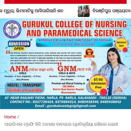
କୁ ଆସିପାରିଲାନି ଶବ
ବିରଞ୍ଚିପୁର ପଞ୍ଚାୟତରେ ବିଜେଡିର ଶକ୍ତି 
Home
ଆଇପିଏଲ ଟ୍ରଫି ଜିତି ଅବସର ବାବଦରେ ପ୍ରତିକ୍ରିୟା ରଖିଲେ ଧୋନୀ