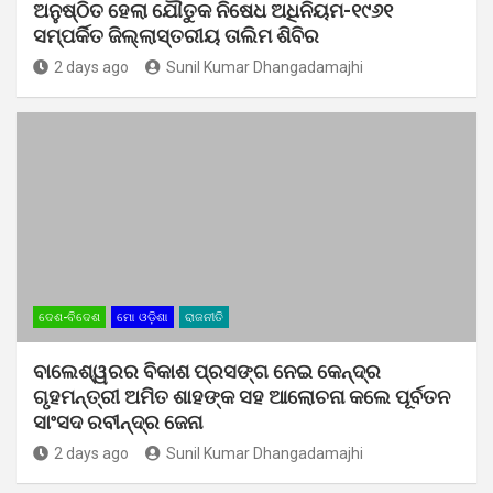
ଅନୁଷ୍ଠିତ ହେଲା ଯୌତୁକ ନିଷେଧ ଅଧିନିୟମ-୧୯୬୧
ସମ୍ପର୍କିତ ଜିଲ୍ଲାସ୍ତରୀୟ ତାଲିମ ଶିବିର
2 days ago
Sunil Kumar Dhangadamajhi
ଦେଶ-ବିଦେଶ
ମୋ ଓଡ଼ିଶା
ରାଜନୀତି
ବାଲେଶ୍ୱରର ବିକାଶ ପ୍ରସଙ୍ଗ ନେଇ କେନ୍ଦ୍ର
ଗୃହମନ୍ତ୍ରୀ ଅମିତ ଶାହଙ୍କ ସହ ଆଲୋଚନା କଲେ ପୂର୍ବତନ
ସାଂସଦ ରବୀନ୍ଦ୍ର ଜେନା
2 days ago
Sunil Kumar Dhangadamajhi