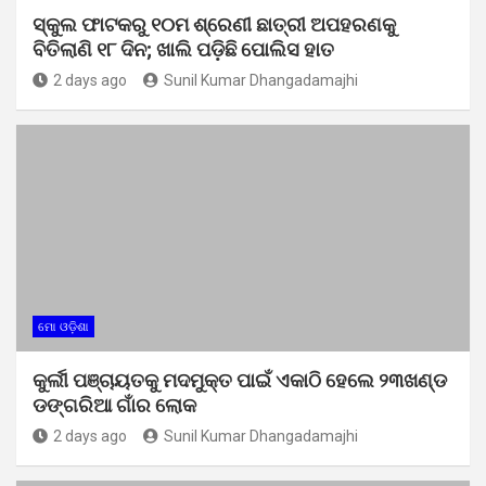
ସ୍କୁଲ ଫାଟକରୁ ୧୦ମ ଶ୍ରେଣୀ ଛାତ୍ରୀ ଅପହରଣକୁ
ବିତିଲାଣି ୧୮ ଦିନ; ଖାଲି ପଡ଼ିଛି ପୋଲିସ ହାତ
2 days ago
Sunil Kumar Dhangadamajhi
ମୋ ଓଡ଼ିଶା
କୁର୍ଲୀ ପଞ୍ଚାୟତକୁ ମଦମୁକ୍ତ ପାଇଁ ଏକାଠି ହେଲେ ୨୩ଖଣ୍ଡ
ଡଙ୍ଗରିଆ ଗାଁର ଲୋକ
2 days ago
Sunil Kumar Dhangadamajhi