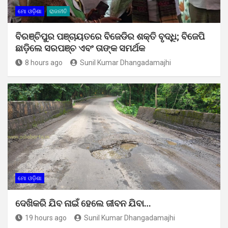
ମୋ ଓଡ଼ିଶା
ରାଜନୀତି
ବିରଞ୍ଚିପୁର ପଞ୍ଚାୟତରେ ବିଜେଡିର ଶକ୍ତି ବୃଦ୍ଧି; ବିଜେପି
ଛାଡ଼ିଲେ ସରପଞ୍ଚ ଏବଂ ତାଙ୍କ ସମର୍ଥକ
8 hours ago
Sunil Kumar Dhangadamajhi
ମୋ ଓଡ଼ିଶା
ଦେଖିକରି ଯିବ ନାଇଁ ହେଲେ ଜୀବନ ଯିବା…
19 hours ago
Sunil Kumar Dhangadamajhi