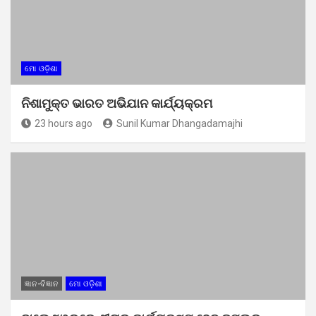
ମୋ ଓଡ଼ିଶା
ନିଶାମୁକ୍ତ ଭାରତ ଅଭିଯାନ କାର୍ଯ୍ୟକ୍ରମ
23 hours ago
Sunil Kumar Dhangadamajhi
ଜ୍ଞାନ-ବିଜ୍ଞାନ
ମୋ ଓଡ଼ିଶା