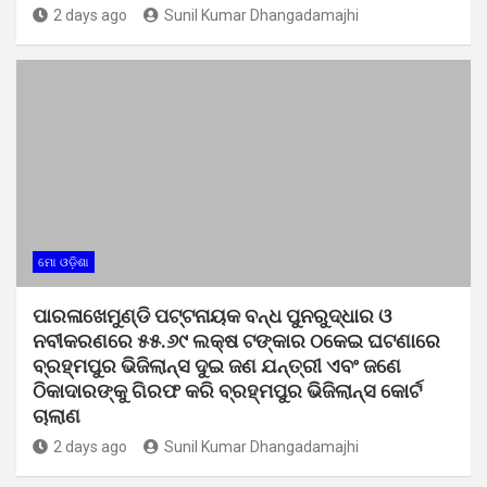
2 days ago
Sunil Kumar Dhangadamajhi
ମୋ ଓଡ଼ିଶା
ପାରଳାଖେମୁଣ୍ଡି ପଟ୍ଟନାୟକ ବନ୍ଧ ପୁନରୁଦ୍ଧାର ଓ
ନବୀକରଣରେ ୫୫.୬୯ ଲକ୍ଷ ଟଙ୍କାର ଠକେଇ ଘଟଣାରେ
ବ୍ରହ୍ମପୁର ଭିଜିଲାନ୍ସ ଦୁଇ ଜଣ ଯନ୍ତ୍ରୀ ଏବଂ ଜଣେ
ଠିକାଦାରଙ୍କୁ ଗିରଫ କରି ବ୍ରହ୍ମପୁର ଭିଜିଲାନ୍ସ କୋର୍ଟ
ଚାଲାଣ
2 days ago
Sunil Kumar Dhangadamajhi