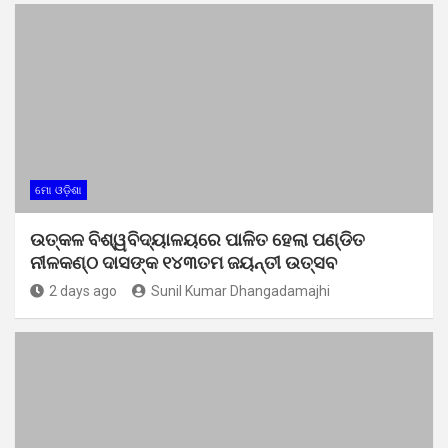
ମୋ ଓଡ଼ିଶା
ଉତ୍କଳ ବିଶ୍ୱବିଦ୍ୟାଳୟରେ ପାଳିତ ହେଲା ପଣ୍ଡିତ
ନୀଳକଣ୍ଠ ଦାସଙ୍କ ୧୪୩ତମ ଜୟନ୍ତୀ ଉତ୍ସବ
2 days ago
Sunil Kumar Dhangadamajhi