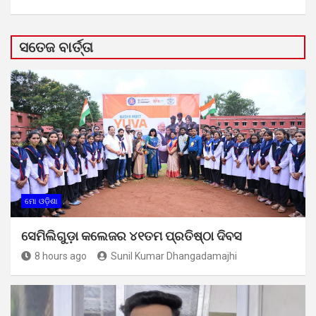
ସତେଜ ବାର୍ତ୍ତା
ମୋ ଓଡ଼ିଶା
ସେମିଲିଗୁଡ଼ା କଲେଜର ୪୧ତମ ପ୍ରତିଷ୍ଠା ଦିବସ
8 hours ago
Sunil Kumar Dhangadamajhi