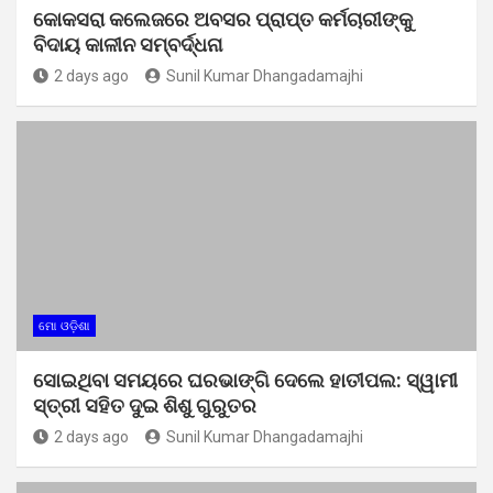
କୋକସରା କଲେଜରେ ଅବସର ପ୍ରାପ୍ତ କର୍ମଚାରୀଙ୍କୁ
ବିଦାୟ କାଳୀନ ସମ୍ବର୍ଦ୍ଧନା
2 days ago
Sunil Kumar Dhangadamajhi
ମୋ ଓଡ଼ିଶା
ସୋଇଥିବା ସମୟରେ ଘରଭାଙ୍ଗି ଦେଲେ ହାତୀପଲ: ସ୍ୱାମୀ
ସ୍ତ୍ରୀ ସହିତ ଦୁଇ ଶିଶୁ ଗୁରୁତର
2 days ago
Sunil Kumar Dhangadamajhi