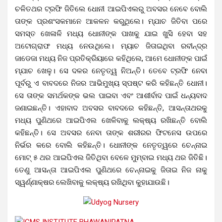
ଚଳିତଥର ଟ୍ରଫି ଜିତିଲେ ଧୋନୀ ଆଇପିଏଲରୁ ଅବସର ନେବେ ବୋଲି
ତାଙ୍କ ପ୍ରଶଂସକମାନେ ଆକଳନ କରୁଥିଲେ।
ମ୍ଯାଚ ଜିତିବା ପରେ
ସମସ୍ତ ଖେଳାଳି ମଧ୍ୟ ଧୋନୀଙ୍କ ପାଖକୁ ଯାଇ ଖୁସି ହେବା ସହ
ଅଟୋଗ୍ରାଫ ମଧ୍ୟ ନେଉଥିଲେ। ମ୍ୟାଚ ଜିତାଇଥିବା ରବୀନ୍ଦ୍ର
ଜାଡେଜା ମଧ୍ୟ ନିଜ ପ୍ରତିକ୍ରିୟାରେ କହିଥିଲେ, ଆମେ ଧୋନୀଙ୍କ ପାଇଁ
ମ୍ଯାଚ ଖେଳୁ। ସେ ଦଳର ନେତୃତ୍ୱ ନିଅନ୍ତି।
ତେବେ ଟ୍ରଫି ନେବା
ପୂର୍ବରୁ ଏ ବାବଦରେ ନିଜର ଆଭିମୁଖ୍ୟ ସ୍ପଷ୍ଟ କରି କହିଛନ୍ତି ଧୋନୀ।
ସେ ତାଙ୍କ ସମର୍ଥକଙ୍କ ଭଲ ପାଇବା ଏବଂ ଆଶୀର୍ବାଦ ପାଇଁ ଧନ୍ୟବାଦ
ଜଣାଇଛନ୍ତି। ଏହାବାଦ ଅବସର ବାବଦରେ କହିଛନ୍ତି, ଆସନ୍ତାଥରକୁ
ମଧ୍ୟ ପୁଣିଥରେ ଆଇପିଏଲ ଖେଳିବାକୁ ଲକ୍ଷ୍ୟ ରଖିଛନ୍ତି ବୋଲି
କହିଛନ୍ତି। ସେ ଅବସର ନେବା ତାଙ୍କ ଶରୀରର ଫିଟନେସ ଉପରେ
ନିର୍ଭର କରେ ବୋଲି କହିଛନ୍ତି।
ଧୋନୀଙ୍କ ନେତୃତ୍ୱରେ ଚେନ୍ନାଇ
ମୋଟ୍ ୫ ଥର ଆଇପିଏଲ ଜିତିଥିବା ବେଳେ ମୁମ୍ବାଇ ମଧ୍ୟ ଥର ଜିତିଛି।
ତେଣୁ ଆସନ୍ତା ଆଇପିଏଲ ପୁଣିଥରେ ଚେନ୍ନାଇକୁ ଜିତାଇ ନିଜ ନାକୁ
ସ୍ୱର୍ଣ୍ଣାକ୍ଷର ଲେଖିବାକୁ ଲକ୍ଷ୍ୟ ରଖିଥିବା କୁହାଯାଉଛି।