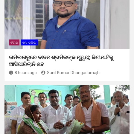
ବିଚାର
ମୋ ଓଡ଼ିଶା
ତାମିଲନାଡୁରେ ଦାଦନ ଶ୍ରମିକଙ୍କ ମୃତ୍ୟୁ; ଭିଟାମାଟିକୁ
ଆସିପାରିଲାନି ଶବ
8 hours ago
Sunil Kumar Dhangadamajhi