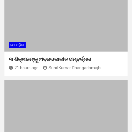
ମୋ ଓଡ଼ିଶା
୩ ଶିକ୍ଷକଙ୍କୁ ଅବସରକାଳୀନ ସମ୍ବର୍ଦ୍ଧନା
21 hours ago
Sunil Kumar Dhangadamajhi