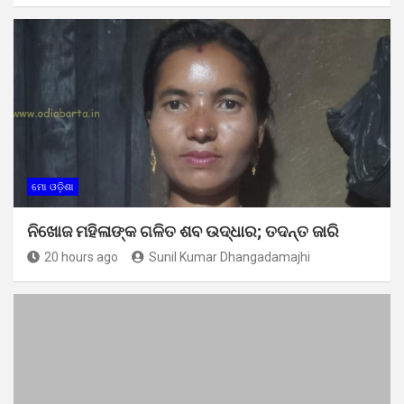
ମୋ ଓଡ଼ିଶା
ନିଖୋଜ ମହିଳାଙ୍କ ଗଳିତ ଶବ ଉଦ୍ଧାର; ତଦନ୍ତ ଜାରି
20 hours ago
Sunil Kumar Dhangadamajhi