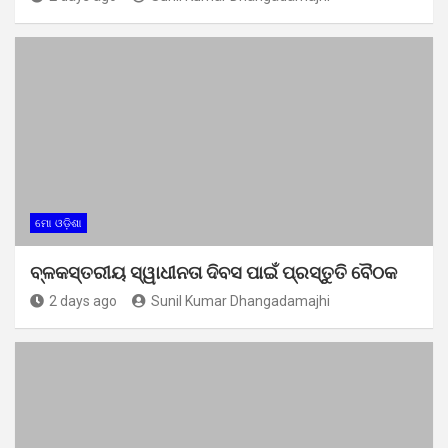
ମୋ ଓଡ଼ିଶା
ବ୍ଳକସ୍ତରୀୟ ସ୍ୱାଧୀନତା ଦିବସ ପାଇଁ ପ୍ରସ୍ତୁତି ବୈଠକ
2 days ago
Sunil Kumar Dhangadamajhi