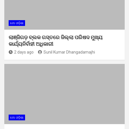
ମୋ ଓଡ଼ିଶା
ଲାଞ୍ଜିଗଡ଼ ବ୍ଲକ ଗସ୍ତରେ ଜିଲ୍ଲା ପରିଷଦ ମୁଖ୍ୟ
କାର୍ଯ୍ୟନିର୍ବାହୀ ଅଧିକାରୀ
2 days ago
Sunil Kumar Dhangadamajhi
ମୋ ଓଡ଼ିଶା