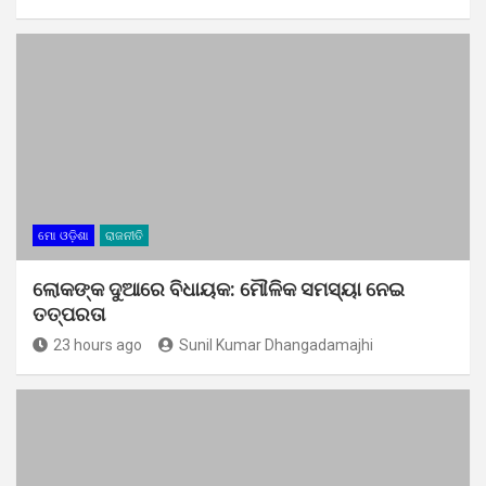
ମୋ ଓଡ଼ିଶା
ରାଜନୀତି
ଲୋକଙ୍କ ଦୁଆରେ ବିଧାୟକ: ମୌଳିକ ସମସ୍ୟା ନେଇ
ତତ୍ପରତା
23 hours ago
Sunil Kumar Dhangadamajhi