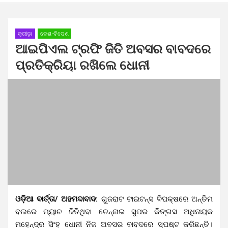
କ୍ରୀଡ଼ା
ଦେଶ-ବିଦେଶ
ଆଇପିଏଲ ଟ୍ରଫି ଜିତି ଅବସର ବାବଦରେ
ପ୍ରତିକ୍ରିୟା ରଖିଲେ ଧୋନୀ
ଓଡ଼ିଆ ବାର୍ତ୍ତା/ ଅହମଦାବାଦ:
ଗୁଜରାଟ ଟାଇଟନ୍ସ ବିପକ୍ଷରେ ଅନ୍ତିମ
ବଲରେ ମ୍ୟାଚ ଜିତିଥିବା ଚେନ୍ନାଇ ସୁପର କିଙ୍ଗସ ଅଧିନାୟକ
ମହେନ୍ଦ୍ର ସିଂହ ଧୋନୀ ନିଜ ଅବସର ବାବଦରେ ସ୍ପଷ୍ଟ କରିଛନ୍ତି।