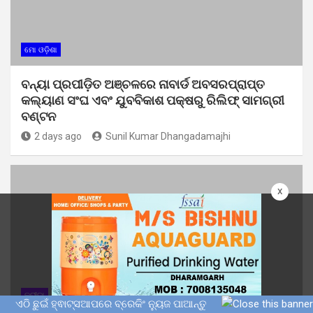
ମୋ ଓଡ଼ିଶା
ବନ୍ୟା ପ୍ରପୀଡ଼ିତ ଅଞ୍ଚଳରେ ନାବାର୍ଡ ଅବସରପ୍ରାପ୍ତ
କଲ୍ୟାଣ ସଂଘ ଏବଂ ଯୁବବିକାଶ ପକ୍ଷରୁ ରିଲିଫ୍ ସାମଗ୍ରୀ
ବଣ୍ଟନ
2 days ago
Sunil Kumar Dhangadamajhi
x
କ୍ରୀଡ଼ା
ମୋ ଓଡ଼ିଶା
ଏଠି ଛୁଇଁ ହ୍ଵାଟ୍ସଆପରେ ବ୍ରେକିଂ ନ୍ୟୁଜ ପାଆନ୍ତୁ