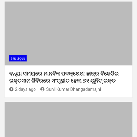
ମୋ ଓଡ଼ିଶା
ବନ୍ୟା ସମୟରେ ମାନବିକ ପଦକ୍ଷେପ: ଛାତ୍ର ବିଜେଡିର
ରକ୍ତଦାନ ଶିବିରରେ ସଂଗୃହୀତ ହେଲା ୭୧ ୟୁନିଟ୍ ରକ୍ତ
2 days ago
Sunil Kumar Dhangadamajhi