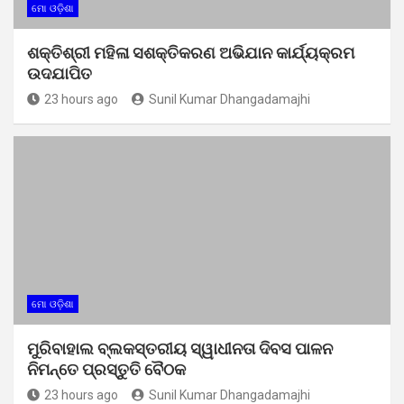
ମୋ ଓଡ଼ିଶା
ଶକ୍ତିଶ୍ରୀ ମହିଳା ସଶକ୍ତିକରଣ ଅଭିଯାନ କାର୍ଯ୍ୟକ୍ରମ
ଉଦଯାପିତ
23 hours ago
Sunil Kumar Dhangadamajhi
ମୋ ଓଡ଼ିଶା
ମୁରିବାହାଲ ବ୍ଲକସ୍ତରୀୟ ସ୍ୱାଧୀନତା ଦିବସ ପାଳନ
ନିମନ୍ତେ ପ୍ରସ୍ତୁତି ବୈଠକ
23 hours ago
Sunil Kumar Dhangadamajhi