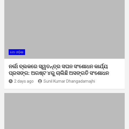
ମୋ ଓଡ଼ିଶା
ନର୍ଲା ବ୍ଲକରେ ସ୍ୱତନ୍ତ୍ର ସଘନ ସଂଶୋଧନ କାର୍ଯ୍ୟ
ପ୍ରସଙ୍ଗ: ଅଗଷ୍ଟ ୪ରୁ ଚାଲିଛି ଅସଙ୍ଗତି ସଂଶୋଧନ
2 days ago
Sunil Kumar Dhangadamajhi