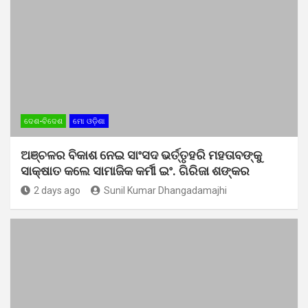
ଦେଶ-ବିଦେଶ
ମୋ ଓଡ଼ିଶା
ଅଞ୍ଚଳର ବିକାଶ ନେଇ ସାଂସଦ ଭର୍ତ୍ତୃହରି ମହତାବଙ୍କୁ
ସାକ୍ଷାତ କଲେ ସାମାଜିକ କର୍ମୀ ଇଂ. ଗିରିଜା ଶଙ୍କର
2 days ago
Sunil Kumar Dhangadamajhi