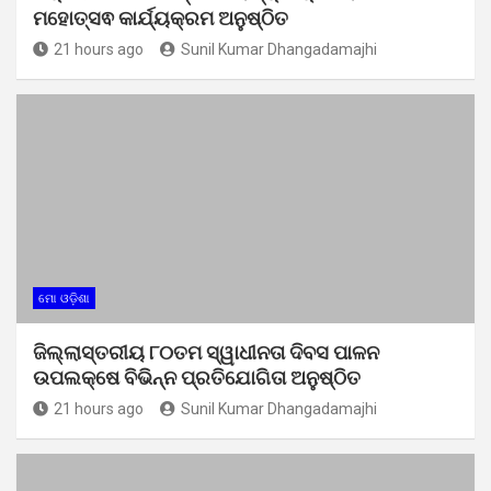
ମହୋତ୍ସଵ କାର୍ଯ୍ୟକ୍ରମ ଅନୁଷ୍ଠିତ
21 hours ago
Sunil Kumar Dhangadamajhi
ମୋ ଓଡ଼ିଶା
ଜିଲ୍ଲାସ୍ତରୀୟ ୮୦ତମ ସ୍ୱାଧୀନତା ଦିବସ ପାଳନ
ଉପଲକ୍ଷେ ବିଭିନ୍ନ ପ୍ରତିଯୋଗିତା ଅନୁଷ୍ଠିତ
21 hours ago
Sunil Kumar Dhangadamajhi