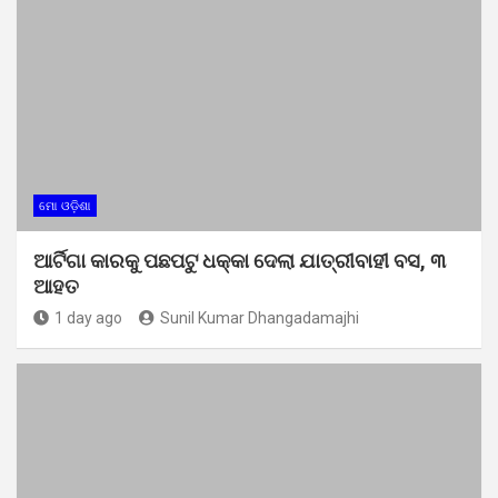
ମୋ ଓଡ଼ିଶା
ଆର୍ଟିଗା କାରକୁ ପଛପଟୁ ଧକ୍କା ଦେଲା ଯାତ୍ରୀବାହୀ ବସ, ୩
ଆହତ
1 day ago
Sunil Kumar Dhangadamajhi