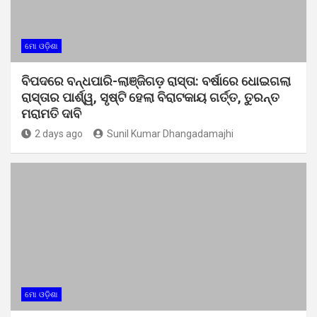
ମୋ ଓଡ଼ିଶା
ବିପଦରେ ବନ୍ଧପାରି-ଲାଞ୍ଜିଗଡ଼ ରାସ୍ତା: ବର୍ଷାରେ ଧୋଇଗଲା
ରାସ୍ତାର ପାର୍ଶ୍ୱ, ସୃଷ୍ଟି ହେଲା ବିରାଟକାୟ ଗର୍ତ୍ତ, ତୁରନ୍ତ
ମରାମତି ଦାବି
2 days ago
Sunil Kumar Dhangadamajhi
ମୋ ଓଡ଼ିଶା