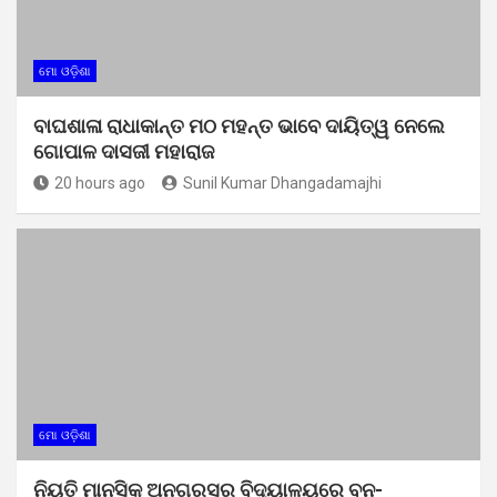
ମୋ ଓଡ଼ିଶା
ବାଘଶାଳା ରାଧାକାନ୍ତ ମଠ ମହନ୍ତ ଭାବେ ଦାୟିତ୍ୱ ନେଲେ
ଗୋପାଳ ଦାସଜୀ ମହାରାଜ
20 hours ago
Sunil Kumar Dhangadamajhi
ମୋ ଓଡ଼ିଶା
ନିୟତି ମାନସିକ ଅନଗ୍ରସର ବିଦ୍ୟାଳୟରେ ବନ-