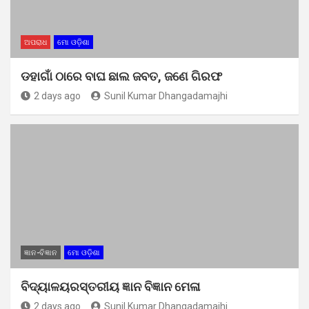
ଅପରାଧ
ମୋ ଓଡ଼ିଶା
ଡହାଗାଁ ଠାରେ ବାଘ ଛାଲ ଜବତ, ଜଣେ ଗିରଫ
2 days ago
Sunil Kumar Dhangadamajhi
ଜ୍ଞାନ-ବିଜ୍ଞାନ
ମୋ ଓଡ଼ିଶା
ବିଦ୍ୟାଳୟରସ୍ତରୀୟ ଜ୍ଞାନ ବିଜ୍ଞାନ ମେଳା
2 days ago
Sunil Kumar Dhangadamajhi