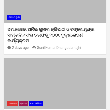
ମୋ ଓଡ଼ିଶା
ସମାଜସେବୀ ଅନିଲ କୁମାର ତ୍ରିପାଠୀ ଓ ବଙ୍ଗୋମୁଣ୍ଡା
ସାମ୍ବାଦିକ ସଂଘ ତରଫରୁ ୧୦୦୧ ବୃକ୍ଷରୋପଣ
କାର୍ଯ୍ୟକ୍ରମ
2 days ago
Sunil Kumar Dhangadamajhi
ଅପରାଧ
ବିଚାର
ମୋ ଓଡ଼ିଶା