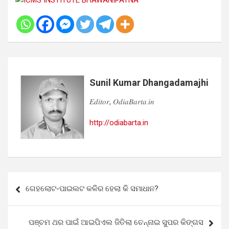
Sunil Kumar Dhangadamajhi
𝐸𝑑𝑖𝑡𝑜𝑟, 𝑂𝑑𝑖𝑎𝐵𝑎𝑟𝑡𝑎.𝑖𝑛
http://odiabarta.in
Post
ଗେହଲୋଟ-ପାଇଲଟ କଳିର ହେଲା କି ସମାଧାନ?
navigation
ପଞ୍ଚମ ଥର ପାଇଁ ଆଇପିଏଲ ଜିତିଲା ଚେନ୍ନାଇ ସୁପର କିଙ୍ଗସ