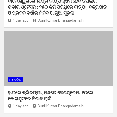
ବାଲେଶ୍ୱରରେ ଶୀଘ୍ର କାର୍ଯ୍ୟକ୍ଷମ ହେବ ଡପଲର
ରାଡାର ଷ୍ଟେସନ : ୨୫୦ କିମି ପରିଧିରେ ବାତ୍ୟା, ବଜ୍ରପାତ
ଓ ପ୍ରବଳ ବର୍ଷାର ମିଳିବ ଆଗୁଆ ସୂଚନା
1 day ago
Sunil Kumar Dhangadamajhi
ମୋ ଓଡ଼ିଶା
ହାତରେ ତ୍ରିରଙ୍ଗା, ମନରେ ଦେଶପ୍ରେମ: ୧୦ରେ
କୋରାପୁଟରେ ବିଶାଳ ରାଲି
1 day ago
Sunil Kumar Dhangadamajhi