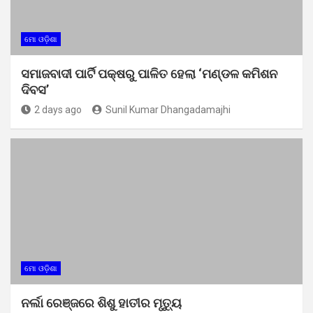
ମୋ ଓଡ଼ିଶା
ସମାଜବାଦୀ ପାର୍ଟି ପକ୍ଷରୁ ପାଳିତ ହେଲା ‘ମଣ୍ଡଳ କମିଶନ
ଦିବସ’
2 days ago
Sunil Kumar Dhangadamajhi
ମୋ ଓଡ଼ିଶା
ନର୍ଲା ରେଞ୍ଜରେ ଶିଶୁ ହାତୀର ମୃତ୍ୟୁ