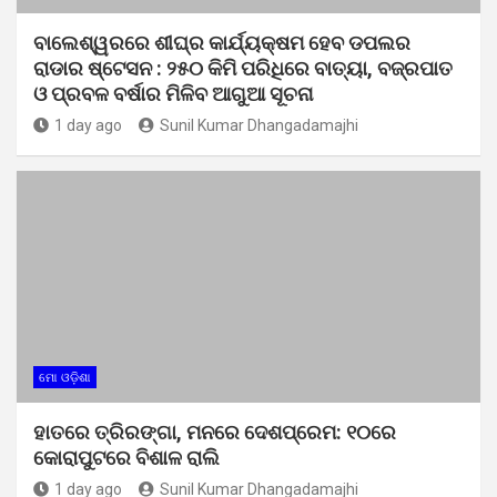
ବାଲେଶ୍ୱରରେ ଶୀଘ୍ର କାର୍ଯ୍ୟକ୍ଷମ ହେବ ଡପଲର
ରାଡାର ଷ୍ଟେସନ : ୨୫୦ କିମି ପରିଧିରେ ବାତ୍ୟା, ବଜ୍ରପାତ
ଓ ପ୍ରବଳ ବର୍ଷାର ମିଳିବ ଆଗୁଆ ସୂଚନା
1 day ago
Sunil Kumar Dhangadamajhi
ମୋ ଓଡ଼ିଶା
ହାତରେ ତ୍ରିରଙ୍ଗା, ମନରେ ଦେଶପ୍ରେମ: ୧୦ରେ
କୋରାପୁଟରେ ବିଶାଳ ରାଲି
1 day ago
Sunil Kumar Dhangadamajhi