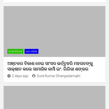
ଦେଶ-ବିଦେଶ
ମୋ ଓଡ଼ିଶା
ଅଞ୍ଚଳର ବିକାଶ ନେଇ ସାଂସଦ ଭର୍ତ୍ତୃହରି ମହତାବଙ୍କୁ
ସାକ୍ଷାତ କଲେ ସାମାଜିକ କର୍ମୀ ଇଂ. ଗିରିଜା ଶଙ୍କର
2 days ago
Sunil Kumar Dhangadamajhi