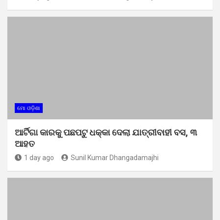
ମୋ ଓଡ଼ିଶା
ଆର୍ଟିଗା କାରକୁ ପଛପଟୁ ଧକ୍କା ଦେଲା ଯାତ୍ରୀବାହୀ ବସ, ୩
ଆହତ
1 day ago
Sunil Kumar Dhangadamajhi