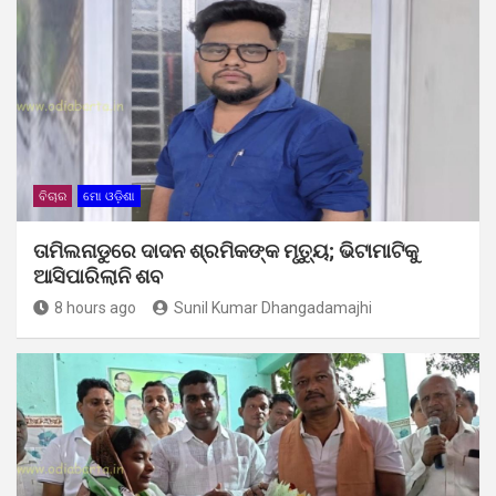
ବିଚାର
ମୋ ଓଡ଼ିଶା
ତାମିଲନାଡୁରେ ଦାଦନ ଶ୍ରମିକଙ୍କ ମୃତ୍ୟୁ; ଭିଟାମାଟିକୁ
ଆସିପାରିଲାନି ଶବ
8 hours ago
Sunil Kumar Dhangadamajhi