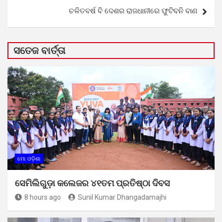
ଚଳିତବର୍ଷ ବି ଦେଶର ରାଜଧାନୀରେ ଫୁଟିବନି ବାଣ
ସତେଜ ବାର୍ତ୍ତା
ମୋ ଓଡ଼ିଶା
ସେମିଲିଗୁଡ଼ା କଲେଜର ୪୧ତମ ପ୍ରତିଷ୍ଠା ଦିବସ
8 hours ago
Sunil Kumar Dhangadamajhi