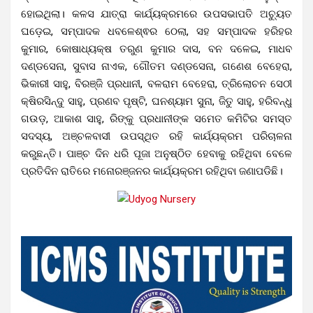
ହୋଇଥିଲା। କଳସ ଯାତ୍ରା କାର୍ଯ୍ୟକ୍ରମରେ ଉପସଭାପତି ଅଚ୍ୟୁତ
ଘଡ଼େଇ, ସମ୍ପାଦକ ଧବଳେଶ୍ଵର ଠେଲା, ସହ ସମ୍ପାଦକ ହରିହର
କୁମାର, କୋଷାଧ୍ୟକ୍ଷ ତରୁଣ କୁମାର ଦାସ, ବନ ଦଳେଇ, ମାଧବ
ଦଣ୍ଡସେନା, ସୁବାସ ନାଏକ, ଗୌତମ ଦଣ୍ଡସେନା, ଗଣେଶ ବେହେରା,
ଭିକାରୀ ସାହୁ, ବିରଞ୍ଜି ପ୍ରଧାନୀ, ବଳରାମ ବେହେରା, ତ୍ରିଲୋଚନ ସେଠୀ
କ୍ଷିରସିନ୍ଦୁ ସାହୁ, ପ୍ରଣବ ପୃଷ୍ଟି, ଘନଶ୍ୟାମ ସୁନା, ଜିତୁ ସାହୁ, ହରିବନ୍ଧୁ
ଗଉଡ଼, ଆକାଶ ସାହୁ, ରିଙ୍କୁ ପ୍ରଧାନୀଙ୍କ ସମେତ କମିଟିର ସମସ୍ତ
ସଦସ୍ୟ, ଅଞ୍ଚଳବାସୀ ଉପସ୍ଥିତ ରହି କାର୍ଯ୍ୟକ୍ରମ ପରିଚାଳନା
କରୁଛନ୍ତି। ପାଞ୍ଚ ଦିନ ଧରି ପୂଜା ଅନୁଷ୍ଠିତ ହେବାକୁ ରହିଥିବା ବେଳେ
ପ୍ରତିଦିନ ରାତିରେ ମନୋରଞ୍ଜନର କାର୍ଯ୍ୟକ୍ରମ ରହିଥିବା ଜଣାପଡିଛି।