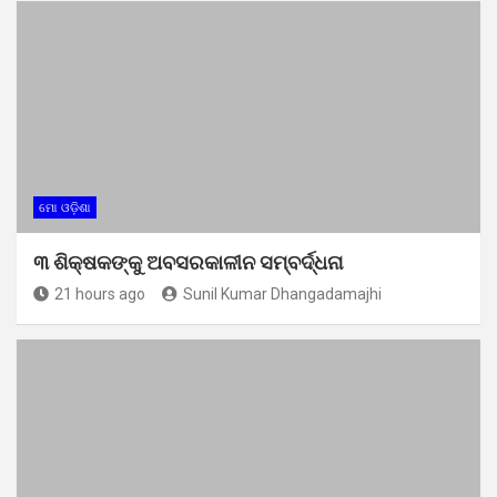
ମୋ ଓଡ଼ିଶା
୩ ଶିକ୍ଷକଙ୍କୁ ଅବସରକାଳୀନ ସମ୍ବର୍ଦ୍ଧନା
21 hours ago
Sunil Kumar Dhangadamajhi