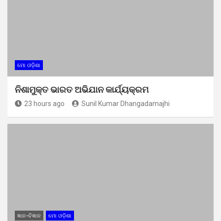
ମୋ ଓଡ଼ିଶା
ନିଶାମୁକ୍ତ ଭାରତ ଅଭିଯାନ କାର୍ଯ୍ୟକ୍ରମ
23 hours ago
Sunil Kumar Dhangadamajhi
ଜ୍ଞାନ-ବିଜ୍ଞାନ
ମୋ ଓଡ଼ିଶା