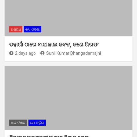
ଅପରାଧ
ମୋ ଓଡ଼ିଶା
ଡହାଗାଁ ଠାରେ ବାଘ ଛାଲ ଜବତ, ଜଣେ ଗିରଫ
2 days ago
Sunil Kumar Dhangadamajhi
ଜ୍ଞାନ-ବିଜ୍ଞାନ
ମୋ ଓଡ଼ିଶା