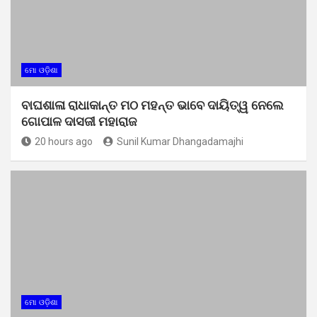
ମୋ ଓଡ଼ିଶା
ବାଘଶାଳା ରାଧାକାନ୍ତ ମଠ ମହନ୍ତ ଭାବେ ଦାୟିତ୍ୱ ନେଲେ
ଗୋପାଳ ଦାସଜୀ ମହାରାଜ
20 hours ago
Sunil Kumar Dhangadamajhi
ମୋ ଓଡ଼ିଶା