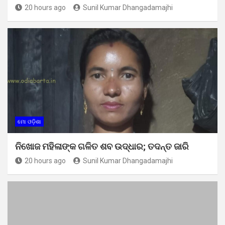
20 hours ago
Sunil Kumar Dhangadamajhi
ମୋ ଓଡ଼ିଶା
ନିଖୋଜ ମହିଳାଙ୍କ ଗଳିତ ଶବ ଉଦ୍ଧାର; ତଦନ୍ତ ଜାରି
20 hours ago
Sunil Kumar Dhangadamajhi