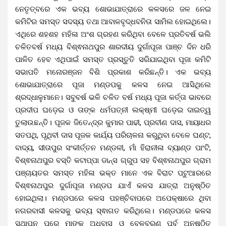
ନେତୃତ୍ବରେ ଏକ ଭବ୍ୟ ଶୋଭାଯାତ୍ରାରେ କଳସରେ ଜଳ ନେଇ
କମିଟିର ସମସ୍ତ ସଦସ୍ୟ ତଥା ଆବାଳବୃଦ୍ଧବନିତା ସାମିଲ ହୋଇଥିଲେ।
ଏଥିରେ ଶହଶହ ମହିଳା ଅଂଶ ଗ୍ରହଣ କରିଥିବା ବେଳେ ପ୍ରତିବର୍ଷ ଭଲି
ଚଳିତବର୍ଷ ମଧ୍ୟ ବିଶ୍ଵନାଥପୁର ଶାରଦୀୟ ଦୁର୍ଗାପୂଜା ପାଞ୍ଚ ଦିନ ଧରି
ପାଳିତ ହେବ ଏଥିପାଇଁ ସମସ୍ତ ପ୍ରସ୍ତୁତି ସରିଯାଇଥିବା ପୂଜା କମିଟି
ସଭାପତି ମନୋରଞ୍ଜନ ବିଶି ପ୍ରକାଶ କରିଛନ୍ତି। ଏକ ଭବ୍ୟ
ଶୋଭାଯାତ୍ରାରେ ପୂଜା ମଣ୍ଡପକୁ କଳସ ନେଇ ଆସିଥିଲେ
ଶ୍ରଦ୍ଧାଳୁମାନେ। ସବୁବର୍ଷ ଭଳି ଚଳିତ ବର୍ଷ ମଧ୍ୟ ପୂଜା କର୍ତ୍ତା ଭାବରେ
ପ୍ରଦୀପ ଘଡ଼େଇ ଓ ତାଙ୍କ ଧର୍ମପତ୍ନୀ ଲକ୍ଷ୍ମୀ ଘଡ଼େଇ ଦାଇତ୍ୱ
ତୁଲାଉଛନ୍ତି। ପୂଜକ ଜିତେନ୍ଦ୍ର କୁମାର ପାଢୀ, ପ୍ରବୀଣ ଦାସ, ମାୟାଧର
ସତପଥି, ପୃଥିବୀ ଦାସ ପୂଜକ କାର୍ଯ୍ୟ ପରିଚାଳନା କରୁଥିବା ବେଳେ ଘଣ୍ଟ,
ବାଦ୍ୟ, ସୀତାପୁର ସଂକୀର୍ତ୍ତନ ମଣ୍ଡଳୀ, ମାଁ ହିରାନୀଳା ବ୍ୟାଣ୍ଡ ପାଂଟି,
ବିଶ୍ଵନାଥପୁର ବସ୍ତି କଟାପ୍ପା ଡାନ୍ସ ଗ୍ରୁପ ସହ ବିଶ୍ଵନାଥପୁର ଗ୍ରାମ
ପଞ୍ଚାୟତର ସମସ୍ତ ମହିଳା ଭକ୍ତ ମାନେ ଏକ ବିରାଟ ପଟୁଆରରେ
ବିଶ୍ଵନାଥପୁର ଦୁର୍ଗାପୂଜା ମଣ୍ଡପ ଯାଏଁ କଳସ ଯାତ୍ରା ଅନୁଷ୍ଠିତ
ହୋଇଥିଲା। ମଣ୍ଡପରେ କଳସ ପହଞ୍ଚିବାପରେ ଅପେକ୍ଷାରେ ଥିବା
ନଗରବାସୀ କଳସକୁ ଭବ୍ୟ ସ୍ଵାଗତ କରିଥିଲେ। ମଣ୍ଡପରେ କଳସ
ସ୍ଥାପନ ପରେ ମାଙ୍କ ଅଧିବାସ ଓ ବେଳବରଣ ପର୍ବ ଅନୁଷ୍ଠିତ