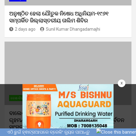
ଅନୁଷ୍ଠିତ ହେଲା ଯୌତୁକ ନିଷେଧ ଅଧିନିୟମ-୧୯୬୧
ସମ୍ପର୍କିତ ଜିଲ୍ଲାସ୍ତରୀୟ ତାଲିମ ଶିବିର
2 days ago
Sunil Kumar Dhangadamajhi
x
ଦେଶ-ବିଦେଶ
ମୋ ଓଡ଼ିଶା
ରାଜନୀତି
ବାଲେଶ୍ୱରର ବିକାଶ ପ୍ରସଙ୍ଗ ନେଇ କେନ୍ଦ୍ର
ଗୃହମନ୍ତ୍ରୀ ଅମିତ ଶାହଙ୍କ ସହ ଆଲୋଚନା କଲେ ପୂର୍ବତନ
ସାଂସଦ ରବୀନ୍ଦ୍ର ଜେନା
ଏଠି ଛୁଇଁ ହ୍ଵାଟ୍ସଆପରେ ବ୍ରେକିଂ ନ୍ୟୁଜ ପାଆନ୍ତୁ
2 days ago
Sunil Kumar Dhangadamajhi