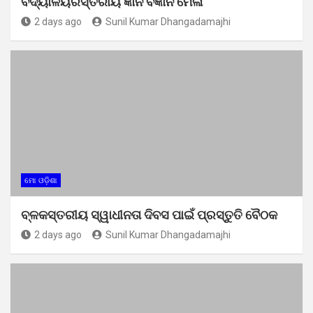
ବିଦ୍ୟାଳୟରସ୍ତରୀୟ ଜ୍ଞାନ ବିଜ୍ଞାନ ମେଳା
2 days ago
Sunil Kumar Dhangadamajhi
ମୋ ଓଡ଼ିଶା
ବ୍ଳକସ୍ତରୀୟ ସ୍ୱାଧୀନତା ଦିବସ ପାଇଁ ପ୍ରସ୍ତୁତି ବୈଠକ
2 days ago
Sunil Kumar Dhangadamajhi