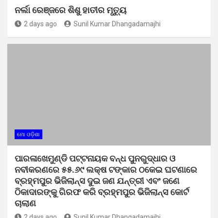
ନର୍ଲା ରେଞ୍ଜରେ ଶିଶୁ ହାତୀର ମୃତ୍ୟୁ
2 days ago
Sunil Kumar Dhangadamajhi
ମୋ ଓଡ଼ିଶା
ପାରଳାଖେମୁଣ୍ଡି ପଟ୍ଟନାୟକ ବନ୍ଧ ପୁନରୁଦ୍ଧାର ଓ
ନବୀକରଣରେ ୫୫.୬୯ ଲକ୍ଷ ଟଙ୍କାର ଠକେଇ ଘଟଣାରେ
ବ୍ରହ୍ମପୁର ଭିଜିଲାନ୍ସ ଦୁଇ ଜଣ ଯନ୍ତ୍ରୀ ଏବଂ ଜଣେ
ଠିକାଦାରଙ୍କୁ ଗିରଫ କରି ବ୍ରହ୍ମପୁର ଭିଜିଲାନ୍ସ କୋର୍ଟ
ଚାଲାଣ
2 days ago
Sunil Kumar Dhangadamajhi