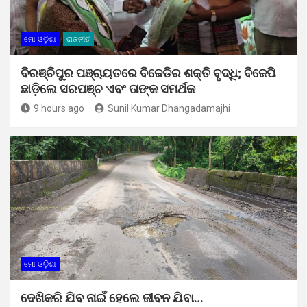
ମୋ ଓଡ଼ିଶା
ରାଜନୀତି
ବିରଞ୍ଚିପୁର ପଞ୍ଚାୟତରେ ବିଜେଡିର ଶକ୍ତି ବୃଦ୍ଧି; ବିଜେପି
ଛାଡ଼ିଲେ ସରପଞ୍ଚ ଏବଂ ତାଙ୍କ ସମର୍ଥକ
9 hours ago
Sunil Kumar Dhangadamajhi
ମୋ ଓଡ଼ିଶା
ଦେଖିକରି ଯିବ ନାଇଁ ହେଲେ ଜୀବନ ଯିବା…