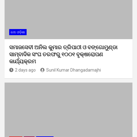
ମୋ ଓଡ଼ିଶା
ସମାଜସେବୀ ଅନିଲ କୁମାର ତ୍ରିପାଠୀ ଓ ବଙ୍ଗୋମୁଣ୍ଡା
ସାମ୍ବାଦିକ ସଂଘ ତରଫରୁ ୧୦୦୧ ବୃକ୍ଷରୋପଣ
କାର୍ଯ୍ୟକ୍ରମ
2 days ago
Sunil Kumar Dhangadamajhi