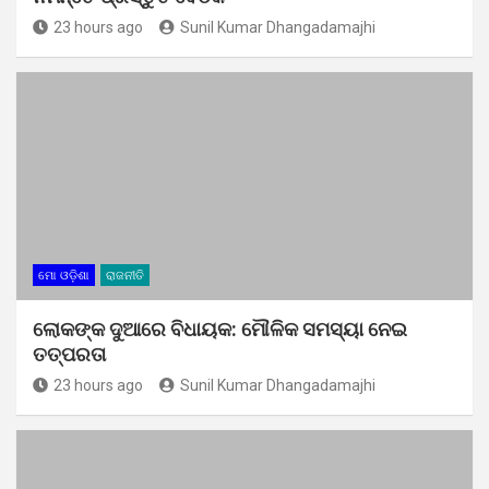
23 hours ago
Sunil Kumar Dhangadamajhi
ମୋ ଓଡ଼ିଶା
ରାଜନୀତି
ଲୋକଙ୍କ ଦୁଆରେ ବିଧାୟକ: ମୌଳିକ ସମସ୍ୟା ନେଇ
ତତ୍ପରତା
23 hours ago
Sunil Kumar Dhangadamajhi