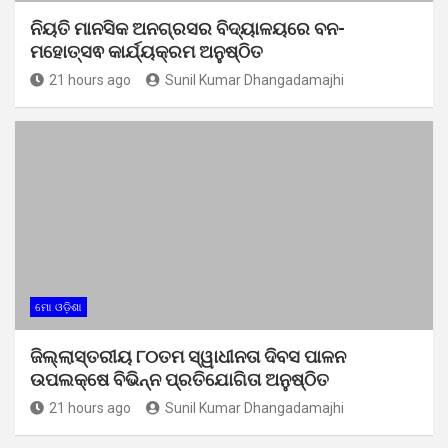
ନିୟତି ମାନସିକ ଅନଗ୍ରସର ବିଦ୍ୟାଳୟରେ ବନ-
ମହୋତ୍ସଵ କାର୍ଯ୍ୟକ୍ରମ ଅନୁଷ୍ଠିତ
21 hours ago
Sunil Kumar Dhangadamajhi
ମୋ ଓଡ଼ିଶା
ଜିଲ୍ଲାସ୍ତରୀୟ ୮୦ତମ ସ୍ୱାଧୀନତା ଦିବସ ପାଳନ
ଉପଲକ୍ଷେ ବିଭିନ୍ନ ପ୍ରତିଯୋଗିତା ଅନୁଷ୍ଠିତ
21 hours ago
Sunil Kumar Dhangadamajhi