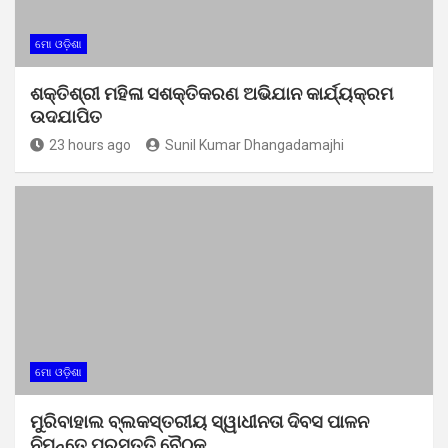
ମୋ ଓଡ଼ିଶା
ଶକ୍ତିଶ୍ରୀ ମହିଳା ସଶକ୍ତିକରଣ ଅଭିଯାନ କାର୍ଯ୍ୟକ୍ରମ
ଉଦଯାପିତ
23 hours ago
Sunil Kumar Dhangadamajhi
ମୋ ଓଡ଼ିଶା
ମୁରିବାହାଲ ବ୍ଲକସ୍ତରୀୟ ସ୍ୱାଧୀନତା ଦିବସ ପାଳନ
ନିମନ୍ତେ ପ୍ରସ୍ତୁତି ବୈଠକ