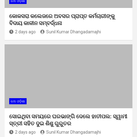
ମୋ ଓଡ଼ିଶା
କୋକସରା କଲେଜରେ ଅବସର ପ୍ରାପ୍ତ କର୍ମଚାରୀଙ୍କୁ
ବିଦାୟ କାଳୀନ ସମ୍ବର୍ଦ୍ଧନା
2 days ago
Sunil Kumar Dhangadamajhi
ମୋ ଓଡ଼ିଶା
ସୋଇଥିବା ସମୟରେ ଘରଭାଙ୍ଗି ଦେଲେ ହାତୀପଲ: ସ୍ୱାମୀ
ସ୍ତ୍ରୀ ସହିତ ଦୁଇ ଶିଶୁ ଗୁରୁତର
2 days ago
Sunil Kumar Dhangadamajhi