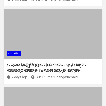
ମୋ ଓଡ଼ିଶା
ଉତ୍କଳ ବିଶ୍ୱବିଦ୍ୟାଳୟରେ ପାଳିତ ହେଲା ପଣ୍ଡିତ
ନୀଳକଣ୍ଠ ଦାସଙ୍କ ୧୪୩ତମ ଜୟନ୍ତୀ ଉତ୍ସବ
2 days ago
Sunil Kumar Dhangadamajhi