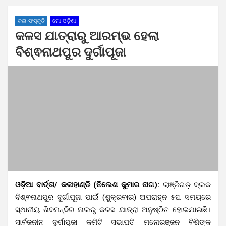
କଳା-ସଂସ୍କୃତି
ମୋ ଓଡ଼ିଶା
କଳସ ଯାତ୍ରାରୁ ଆରମ୍ଭ ହେଲା
ବିଶ୍ଵନାଥପୁର ଦୁର୍ଗାପୂଜା
ଓଡ଼ିଆ ବାର୍ତ୍ତା/ କଳାହାଣ୍ଡି (ନିଲେଶ କୁମାର ନାଗ):
ଲାଞ୍ଜିଗଡ଼ ବ୍ଲକ
ବିଶ୍ଵନାଥପୁର ଦୁର୍ଗାପୂଜା ପାଇଁ (ଶୁକ୍ରବାର) ଅପରାହ୍ନ ୫ଘ ସମୟରେ
ସ୍ଥାନୀୟ ଶିବମନ୍ଦିର ନାଲରୁ କଳସ ଯାତ୍ରା ଅନୁଷ୍ଠିତ ହୋଇଯାଇଛି।
ସାର୍ବଜନୀନ ଦୁର୍ଗାପୂଜା କମିଟି ସଭାପତି ମନୋରଞ୍ଜନ ବିଶିଙ୍କ