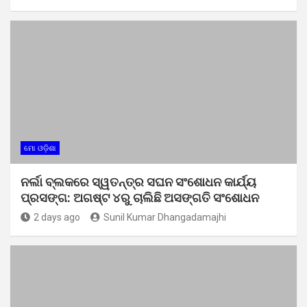
ମୋ ଓଡ଼ିଶା
ନର୍ଲା ବ୍ଲକରେ ସ୍ୱତନ୍ତ୍ର ସଘନ ସଂଶୋଧନ କାର୍ଯ୍ୟ
ପ୍ରସଙ୍ଗ: ଅଗଷ୍ଟ ୪ରୁ ଚାଲିଛି ଅସଙ୍ଗତି ସଂଶୋଧନ
2 days ago
Sunil Kumar Dhangadamajhi