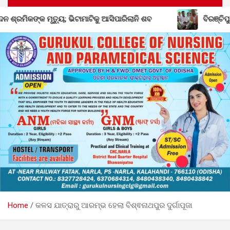
ତ୍ୟୁ; ଭିଟାମାଟିକୁ ଆସିପାରିଲାନି ଶବ
ବିରଞ୍ଚିପୁର ପଞ୍ଚାୟତରେ ବ
Home
କଳସ ଯାତ୍ରାରୁ ଆରମ୍ଭ ହେଲା ବିଶ୍ଵନାଥପୁର ଦୁର୍ଗାପୂଜା