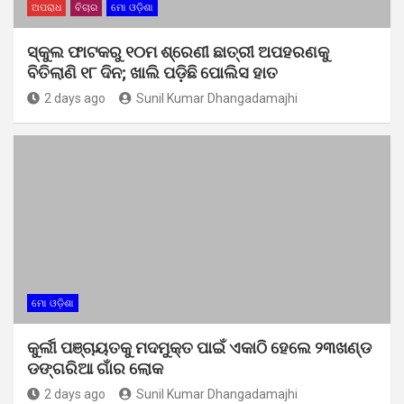
ଅପରାଧ
ବିଚାର
ମୋ ଓଡ଼ିଶା
ସ୍କୁଲ ଫାଟକରୁ ୧୦ମ ଶ୍ରେଣୀ ଛାତ୍ରୀ ଅପହରଣକୁ
ବିତିଲାଣି ୧୮ ଦିନ; ଖାଲି ପଡ଼ିଛି ପୋଲିସ ହାତ
2 days ago
Sunil Kumar Dhangadamajhi
ମୋ ଓଡ଼ିଶା
କୁର୍ଲୀ ପଞ୍ଚାୟତକୁ ମଦମୁକ୍ତ ପାଇଁ ଏକାଠି ହେଲେ ୨୩ଖଣ୍ଡ
ଡଙ୍ଗରିଆ ଗାଁର ଲୋକ
2 days ago
Sunil Kumar Dhangadamajhi