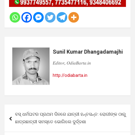
Sunil Kumar Dhangadamajhi
𝐸𝑑𝑖𝑡𝑜𝑟, 𝑂𝑑𝑖𝑎𝐵𝑎𝑟𝑡𝑎.𝑖𝑛
http://odiabarta.in
Post
ବସ୍ ଧର୍ମଘଟର ପ୍ରଥମ ଦିନରେ ଯାତ୍ରୀ ହନ୍ତସନ୍ତ: ରୋଗୀଙ୍କ ଠାରୁ
navigation
ଛାତ୍ରଛାତ୍ରୀ ସମସ୍ତେ ଭୋଗିଲେ ଦୁର୍ଦ୍ଦଶା