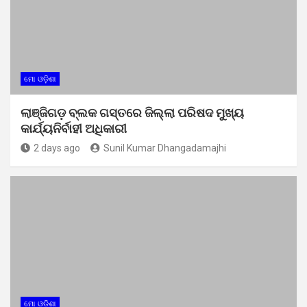
ମୋ ଓଡ଼ିଶା
ଲାଞ୍ଜିଗଡ଼ ବ୍ଲକ ଗସ୍ତରେ ଜିଲ୍ଲା ପରିଷଦ ମୁଖ୍ୟ
କାର୍ଯ୍ୟନିର୍ବାହୀ ଅଧିକାରୀ
2 days ago
Sunil Kumar Dhangadamajhi
ମୋ ଓଡ଼ିଶା