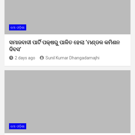
ମୋ ଓଡ଼ିଶା
ସମାଜବାଦୀ ପାର୍ଟି ପକ୍ଷରୁ ପାଳିତ ହେଲା ‘ମଣ୍ଡଳ କମିଶନ
ଦିବସ’
2 days ago
Sunil Kumar Dhangadamajhi
ମୋ ଓଡ଼ିଶା