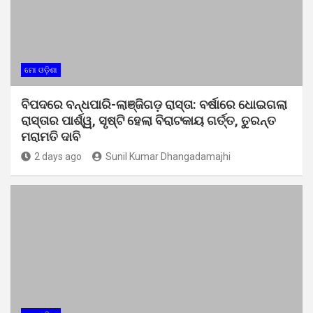
ମୋ ଓଡ଼ିଶା
ବିପଦରେ ବନ୍ଧପାରି-ଲାଞ୍ଜିଗଡ଼ ରାସ୍ତା: ବର୍ଷାରେ ଧୋଇଗଲା
ରାସ୍ତାର ପାର୍ଶ୍ୱ, ସୃଷ୍ଟି ହେଲା ବିରାଟକାୟ ଗର୍ତ୍ତ, ତୁରନ୍ତ
ମରାମତି ଦାବି
2 days ago
Sunil Kumar Dhangadamajhi